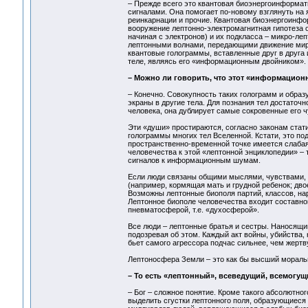
– Прежде всего это квантовая биоэнергоинформ
сигналами. Она помогает по-новому взглянуть на я
реинкарнации и прочие. Квантовая биоэнергоинфо
вооружение лептонно-электромагнитная гипотеза 
начиная с электронов) и их подкласса – микро-леп
лептонными волнами, передающими движение миров
квантовые голограммы, вставленные друг в друга
теле, являясь его «информационным двойником».
– Можно ли говорить, что этот «информацион
– Конечно. Совокупность таких голограмм и образ
экраны в другие тела. Для познания тел достаточ
человека, она дублирует самые сокровенные его ч
Эти «души» простираются, согласно законам стати
голограммы многих тел Вселенной. Кстати, это по
пространственно-временной точке имеется слаба
человечества к этой «лептонной энциклопедии» –
сигналов к информационным шумам.
Если люди связаны общими мыслями, чувствами, 
(например, кормящая мать и грудной ребенок; дво
Возможны лептонные биополя партий, классов, н
Лептонное биополе человечества входит составной
пневматосферой, т.е. «духосферой».
Все люди – лептонные братья и сестры. Наносящий
подозревая об этом. Каждый акт войны, убийства,
бьет самого агрессора подчас сильнее, чем жертв
Лептоносфера Земли – это как бы высший моральн
– То есть «лептонный», всеведущий, всемогущ
– Бог – сложное понятие. Кроме такого абсолютно
выделить сгустки лептонного поля, образующиеся