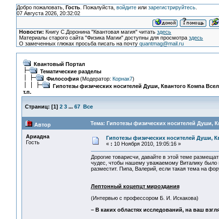
Добро пожаловать,
Гость
. Пожалуйста,
войдите
или
зарегистрируйтесь
.
07 Августа 2026, 20:32:02
Новости:
Книгу С.Доронина "Квантовая магия" читать
здесь
Материалы старого сайта "Физика Магии" доступны для просмотра
здесь
О замеченных глюках просьба писать на почту
quantmag@mail.ru
Квантовый Портал
Тематические разделы
Философия
(Модератор:
Корнак7
)
Гипотезы физических носителей Души, Квантого Компа Все
т.п.
Страниц:
[
1
]
2
3
...
67
Все
Тема: Гипотезы физических носителей Души, Кв
Автор
Ариадна
Гипотезы физических носителей Души, Кв
Гость
«
:
10 Ноября 2010, 19:05:16 »
Дорогие товарисчи, давайте в этой теме размеща
чудес, чтобы нашему уважаемому Виталику было ку
разместит. Пипа, Валерий, если такая тема на фор
Лептонный коцепцт мироздания
(Интервью с профессором Б. И. Искакова)
– В каких областях исследований, на ваш взг