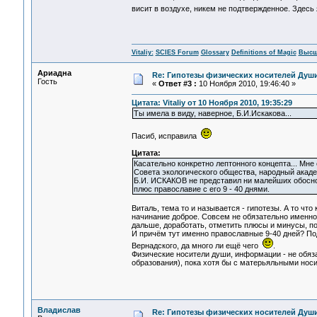
висит в воздухе, никем не подтвержденное. Здесь 
Vitaliy:
SCIES Forum
Glossary
Definitions of Magic
Высш
Ариадна
Re: Гипотезы физических носителей Души,
Гость
«
Ответ #3 :
10 Ноября 2010, 19:46:40 »
Цитата: Vitaliy от 10 Ноября 2010, 19:35:29
Ты имела в виду, наверное, Б.И.Искакова...
Пасиб, исправила
Цитата:
Касательно конкретно лептонного концепта... Мн
Совета экологического общества, народный акаде
Б.И. ИСКАКОВ не представил ни малейших обоснов
плюс православие с его 9 - 40 днями.
Виталь, тема то и называется - гипотезы. А то что
начинание доброе. Совсем не обязательно именно 
дальше, доработать, отметить плюсы и минусы, пои
И причём тут именно православные 9-40 дней? Под
Вернадского, да много ли ещё чего
.
Физические носители души, информации - не обяз
образования), пока хотя бы с матерьяльными носи
Владислав
Re: Гипотезы физических носителей Души,