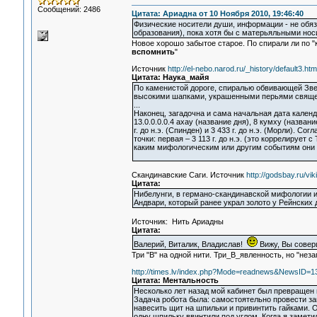
Сообщений: 2486
Цитата: Ариадна от 10 Ноября 2010, 19:46:40
Физические носители души, информации - не обяз
образования), пока хотя бы с матерьяльными носи
Новое хорошо забытое старое. По спирали ли по "к
вспомнить
"
Источник
http://el-nebo.narod.ru/_history/default3.htm
Цитата: Наука_майя
По каменистой дороге, спиралью обвивающей Зве
высокими шапками, украшенными перьями свяще
...
Наконец, загадочна и сама начальная дата календ
13.0.0.0.0.4 ахау (название дня), 8 кумху (назван
г. до н.э. (Спинден) и 3 433 г. до н.э. (Морли).
точки: первая – 3 113 г. до н.э. (это коррелирует с
каким мифологическим или другим событиям они 
Скандинавские Саги. Источник
http://godsbay.ru/vik
Цитата:
Нибелунги, в германо-скандинавской мифологии и
Андвари, который ранее украл золото у Рейнских 
Источник: Нить Ариадны
Цитата:
Валерий, Виталик, Владислав!
Вижу, Вы совер
Три "В" на одной нити. Три_В_явленность, но "неза
http://times.lv/index.php?Mode=readnews&NewsID=1
Цитата: Ментальность
Несколько лет назад мой кабинет был превращен в
Задача робота была: самостоятельно провести за
навесить щит на шпильки и привинтить гайками. О
одну шпильку ввинтили под углом. Когда я замети