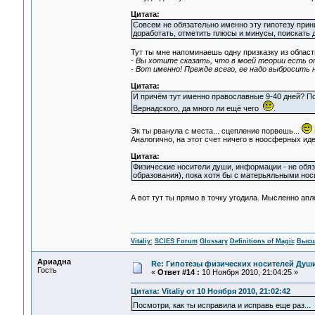
Цитата:
Совсем не обязательно именно эту гипотезу прин
доработать, отметить плюсы и минусы, поискать др
Тут ты мне напоминаешь одну призказку из облас
- Вы хотите сказать, что в моей теории есть 
- Вот именно! Прежде всего, ее надо выбросить
Цитата:
И причём тут именно православные 9-40 дней? По
Вернадского, да много ли ещё чего
.
Эк ты рванула с места... сцепление порвешь...
Аналогично, на этот счет ничего в ноосферных иде
Цитата:
Физические носители души, информации - не обяз
образования), пока хотя бы с матерьяльными носи
А вот тут ты прямо в точку угодила. Мысленно ап
Vitaliy:
SCIES Forum
Glossary
Definitions of Magic
Высш
Ариадна
Re: Гипотезы физических носителей Души,
Гость
«
Ответ #14 :
10 Ноября 2010, 21:04:25 »
Цитата: Vitaliy от 10 Ноября 2010, 21:02:42
Посмотри, как ты исправила и исправь еще раз...