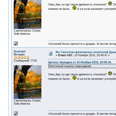
Ужос,Арь,ты где такую древность откопала?
Эт
помине не было...
А уж если начинают употреб
Сaementarius Civitas
Solis Aeterna
«Осенний Ангел прячется в дождях. В листве янтарн
Quangel
Re: Гипотезы физических носителей Души,
Ветеран
«
Ответ #10 :
10 Ноября 2010, 20:49:47 »
Сообщений: 7733
Цитата: Ариадна от 10 Ноября 2010, 19:05:16
Лептонный коцепцт мироздания
Ужос,Арь,ты где такую древность откопала?
Эт
помине не было...
А уж если начинают употреб
Сaementarius Civitas
Solis Aeterna
«Осенний Ангел прячется в дождях. В листве янтарн