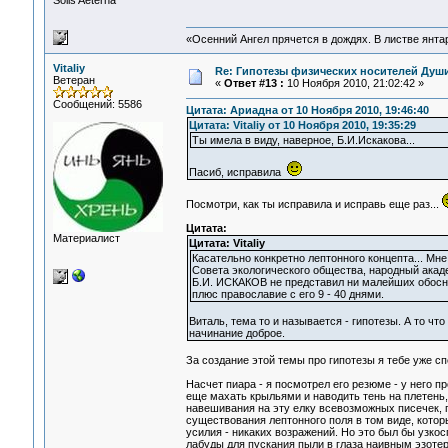
Solis Aeterna
«Осенний Ангел прячется в дождях. В листве янтарн
Vitaliy
Re: Гипотезы физических носителей Души,
Ветеран
«
Ответ #13 :
10 Ноября 2010, 21:02:42 »
Сообщений: 5586
Цитата: Ариадна от 10 Ноября 2010, 19:46:40
Цитата: Vitaliy от 10 Ноября 2010, 19:35:29
Ты имела в виду, наверное, Б.И.Искакова...
Пасиб, исправила
Посмотри, как ты исправила и исправь еще раз...
Цитата:
Материалист
Цитата: Vitaliy
Касательно конкретно лептонного концепта... М
Совета экологического общества, народный акаде
Б.И. ИСКАКОВ не представил ни малейших обосно
плюс православие с его 9 - 40 днями.
Виталь, тема то и называется - гипотезы. А то чт
начинание доброе.
За создание этой темы про гипотезы я тебе уже с
Насчет пиара - я посмотрел его резюме - у него п
еще махать крыльями и наводить тень на плетень,
навешивания на эту елку всевозможных писечек, 
существования лептонного поля в том виде, котор
усилия - никаких возражений. Но это был бы узко
лабуды для пускания пыли в глаза наивным эзотерич