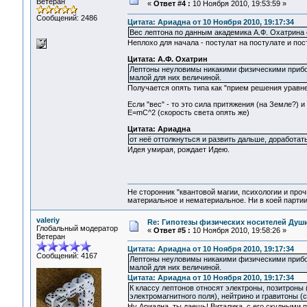
Ветеран
«
Ответ #4 :
10 Ноября 2010, 19:53:59 »
Сообщений: 2486
Цитата: Ариадна от 10 Ноября 2010, 19:17:34
Вес лептона по данным академика А.Ф. Охатрина с
Неплохо для начала - постулат на постулате и пос
Цитата: А.Ф. Охатрин
Лептоны неуловимы никакими физическими прибор
малой для них величиной.
Получается опять типа как "прием решения уравнени
Если "вес" - то это сила притяжения (на Земле?) и 
E=mC^2 (скорость света опять же)
Цитата: Ариадна
от неё оттолкнуться и развить дальше, доработать
Идея умирая, рождает Идею.
Не сторонник "квантовой магии, психологии и проч
материальное и нематериальное. Ни в коей партии
valeriy
Re: Гипотезы физических носителей Души,
Глобальный модератор
«
Ответ #5 :
10 Ноября 2010, 19:58:26 »
Ветеран
Цитата: Ариадна от 10 Ноября 2010, 19:17:34
Сообщений: 4167
Лептоны неуловимы никакими физическими прибор
малой для них величиной.
Цитата: Ариадна от 10 Ноября 2010, 19:17:34
К классу лептонов относят электроны, позитроны
электромагнитного поля), нейтрино и гравитоны (с
Ну Ариадна, ты даешь! Виталика, с его скудными п