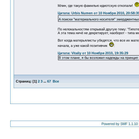
Млин, где такую фамилью идиотскую откопали!
Цитата: Urbis Numen от 10 Ноября 2010, 20:58:3
А поиски "материального носителя" эмерджентных
По нелокальностям открывай другую тему: "Гипо
А эта тема ничё не декретирует, наоборот - типа м
Вот когда матерьялисты убедятся, что все их мат
начала, а уже какой позитивчик
:
Цитата: Vitaliy от 10 Ноября 2010, 19:35:29
В этом плане, я бы возложил надежды на принци
Страниц:
[
1
]
2
3
...
67
Все
Powered by SMF 1.1.10