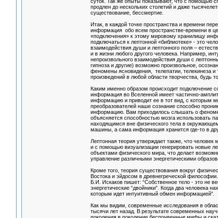
суток. Так же опыты показывают, что с помощью 
продлен до нескольких столетий и даже тысячеле
существование, бессмертие.
Итак, в каждой точке пространства и времени пер
информация обо всем пространстве-времени в цел
«подключения» к этому мировому хранилищу инфо
подключаться к лептонной «библиотеке» - это чел
взаимодействия души и лептонного поля – естеств
и в жизни любого другого человека. Например, инт
непроизвольного взаимодействия души с лептонны
гипноза и другие) возможно произвольное, осозна
феномены ясновидения, телепатии, телекинеза и т
произведений в любой области творчества, будь т
Каким именно образом происходит подключение с
информация во Вселенной имеет частично-амплит
информацию и приводит ее в тот вид, с которым 
преобразователей наше сознание способно проник
информацию. Вам приходилось слышать о феномен
объясняется способностью мозга использовать п
находящимся вне физического тела в окружающем
машины, а сама информация хранится где-то в др
Лептонная теория утверждает также, что человек
и с помощью визуализации генерировать новые ле
объектами физического мира, что делает возможны
управление различными энергетическими образова
Кроме того, теория существования вокруг физиче
Востока и эйдосом в древнегреческой философии. 
Б.И. Искаков пишет: “Собственное тело - это не в
энергетические “двойники”. Когда два человека на
которым идет интуитивный обмен информацией”.
Как мы видим, современные исследования в облас
тысячи лет назад. В результате современных нау
поколения в поколение беспочвенные мифы и сказ