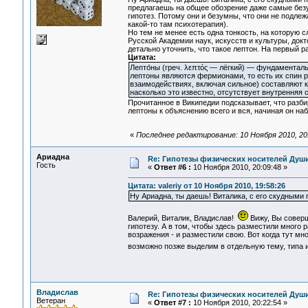
предлагаешь на общее обозрение даже самые без
гипотез. Потому они и безумны, что они не подлеж
какой-то там психотерапия).
Но тем не менее есть одна тонкость, на которую 
Русской Академии наук, искусств и культуры, до
детально уточнить, что такое лептон. На первый 
Цитата:
Лепто́ны (греч. λεπτός — лёгкий) — фундаментал
лептоны являются фермионами, то есть их спин р
взаимодействиях, включая сильное) составляют 
насколько это известно, отсутствует внутренняя с
Прочитанное в Википедии подсказывает, что разби
лептоны к объяснению всего и вся, начиная он на
«
Последнее редактирование: 10 Ноября 2010, 20:3
Ариадна
Re: Гипотезы физических носителей Души,
Гость
«
Ответ #6 :
10 Ноября 2010, 20:09:48 »
Цитата: valeriy от 10 Ноября 2010, 19:58:26
Ну Ариадна, ты даешь! Виталика, с его скудными 
Валерий, Виталик, Владислав!
Вижу, Вы соверш
гипотезу. А в том, чтобы здесь разместили много
возражения - и разместили свою. Вот когда тут м
возможно позже выделим в отдельную тему, типа
Владислав
Re: Гипотезы физических носителей Души,
Ветеран
«
Ответ #7 :
10 Ноября 2010, 20:22:54 »