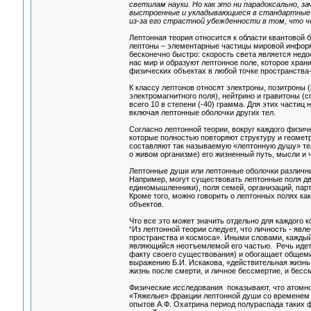
светилам науки. Но как это ни парадоксально, 
выстроенные и укладывающиеся в стандартные м
из-за его страстной убежденности в том, что
Лептонная теория относится к области квантовой
лептоны – элементарные частицы мировой информ
бесконечно быстро: скорость света является не
нас мир и образуют лептонное поле, которое хра
физических объектах в любой точке пространства
К классу лептонов относят электроны, позитроны
электромагнитного поля), нейтрино и гравитоны (с
всего 10 в степени (-40) грамма. Для этих частиц
включая лептонные оболочки других тел.
Согласно лептонной теории, вокруг каждого физич
которые полностью повторяют структуру и геомет
составляют так называемую «лептонную душу» те
о живом организме) его жизненный путь, мысли и 
Лептонные души или лептонные оболочки различны
Например, могут существовать лептонные поля дв
единомышленники), поля семей, организаций, парти
Кроме того, можно говорить о лептонных полях ка
объектов.
Что все это может значить отдельно для каждого 
“Из лептонной теории следует, что личность - яв
пространства и космоса». Иными словами, кажды
являющийся неотъемлемой его частью. Речь идет 
факту своего существования) и обогащает общем
выражению Б.И. Искакова, «действительная жизнь 
жизнь после смерти, и личное бессмертие, и бесс
Физические исследования показывают, что атомно
«Тяжелые» фракции лептонной души со временем 
опытов А.Ф. Охатрина период полураспада таких ф