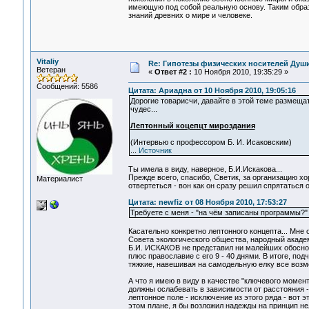
имеющую под собой реальную основу. Таким образ
знаний древних о мире и человеке.
Vitaliy
Re: Гипотезы физических носителей Души,
Ветеран
«
Ответ #2 :
10 Ноября 2010, 19:35:29 »
Сообщений: 5586
Цитата: Ариадна от 10 Ноября 2010, 19:05:16
Дорогие товарисчи, давайте в этой теме размещ
чудес...
Лептонный коцепцт мироздания
(Интервью с профессором Б. И. Исаковским)
...
Источник
Ты имела в виду, наверное, Б.И.Искакова...
Прежде всего, спасибо, Светик, за организацию х
Материалист
отвертеться - вон как он сразу решил спрятаться 
Цитата: newfiz от 08 Ноября 2010, 17:53:27
Требуете с меня - "на чём записаны программы?" 
Касательно конкретно лептонного концепта... Мне
Совета экологического общества, народный академ
Б.И. ИСКАКОВ не представил ни малейших обоснов
плюс православие с его 9 - 40 днями. В итоге, под
тяжкие, навешивая на самодельную елку все возм
А что я имею в виду в качестве "ключевого момен
должны ослабевать в зависимости от расстояния 
лептонное поле - исключение из этого ряда - вот э
этом плане, я бы возложил надежды на принцип не