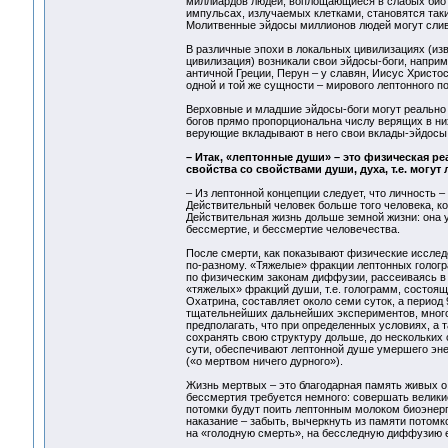
миллиардов людей, воплощающиеся в слабых биото
импульсах, излучаемых клетками, становятся так
Молитвенные эйдосы миллионов людей могут слива
В различные эпохи в локальных цивилизациях (изв
цивилизация) возникали свои эйдосы-боги, наприме
античной Греции, Перун – у славян, Иисус Христос
одной и той же сущности – мирового лептонного п
Верховные и младшие эйдосы-боги могут реально
богов прямо пропорциональна числу верящих в ни
верующие вкладывают в него свои вклады-эйдосы 
– Итак, «лептонные души» – это физическая р
свойства со свойствами души, духа, т.е. могу
– Из лептонной концепции следует, что личность 
Действительный человек больше того человека, ко
Действительная жизнь дольше земной жизни: она у
бессмертие, и бессмертие человечества.
После смерти, как показывают физические исслед
по-разному. «Тяжелые» фракции лептонных гологр
по физическим законам диффузии, рассеиваясь в 
«тяжелых» фракций души, т.е. голограмм, состоящ
Охатрина, составляет около семи суток, а период 
тщательнейших дальнейших экспериментов, многок
предполагать, что при определенных условиях, а 
сохранять свою структуру дольше, до нескольких с
сути, обеспечивают лептонной душе умершего эне
(«о мертвом ничего дурного»).
Жизнь мертвых – это благодарная память живых 
бессмертия требуется немного: совершать великие
потомки будут поить лептонным молоком биоэнерг
наказание – забыть, вычеркнуть из памяти потомк
на «голодную смерть», на бесследную диффузию е