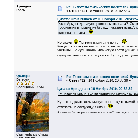
Ариадна
Re: Гипотезы физических носителей Души,
Гость
«
Ответ #11 :
10 Ноября 2010, 20:52:34 »
Цитата: Urbis Numen от 10 Ноября 2010, 20:48:5
Ужос,Арь,ты где такую древность откопала? Сме
торсионики в помине не было... Показает язык А
однозначно лажа.
Не скажи
Ты тоже нифига не понял!
Концепт хорош уже тем, что хоть какой-то физиче
частицы - не суть важно. Ибо какую частицу щас не
фундаментальные частицы и т.п. Тут надо не цикл
Quangel
Re: Гипотезы физических носителей Души,
Ветеран
«
Ответ #12 :
10 Ноября 2010, 20:58:39 »
Сообщений: 7733
Цитата: Ариадна от 10 Ноября 2010, 20:52:34
Тут надо не циклиться на названиях самих частиц
Ну что поделать если мир устроен так,что самой 
отложить на следующую жизнь.
А поиски "материального носителя" эмерджентных
Сaementarius Civitas