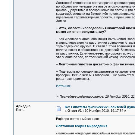
Лептонной гипотезе не противоречат древние пред
погибшего или умершего в новое атомно-молекуля
циклов. Допустимо и воскрешение во плоти, и (по г
когда-либо живших на Земле, ибо по сохранивши
идеальный «архитектурный проект», в принципе в
Земле.
– Итак, область исследования квантовой биоэ
может ли оно послужить злу?
– Как и всякое знание, оно может быть использо
манипулирования на расстоянии сознанием отдель
термоядерного оружия. В связи с этим возникает 
политических и общественных деятелей. Возможна
от расстояния. Если человечество сможет искусс
это знание во зло, то трагический исход неизбежен
– Лептонная гипотеза достаточно фантастична
– Подчеркиваю: сегодня выдвигается не законченн
проверки. Все, о чем мы говорили, – не окончате
решат эксперименты.
Источник
«
Последнее редактирование: 10 Ноября 2010, 21
Ариадна
Re: Гипотезы физических носителей Души,
Гость
«
Ответ #1 :
10 Ноября 2010, 19:17:34 »
Ещё про лептонный концепт:
Лептонная теория мироздания
Лептонная концепция мироздания может претенд