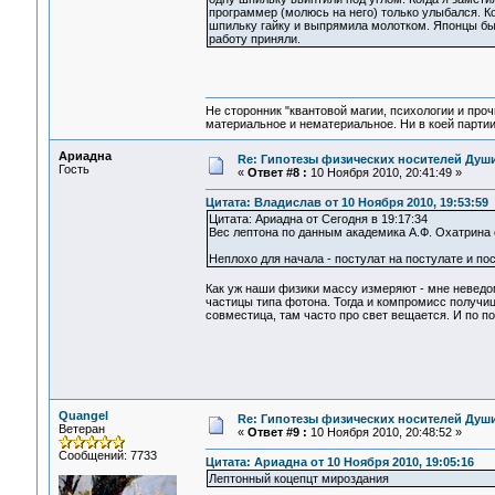
программер (молюсь на него) только улыбался. Ко
шпильку гайку и выпрямила молотком. Японцы был
работу приняли.
Не сторонник "квантовой магии, психологии и проч
материальное и нематериальное. Ни в коей партии
Ариадна
Re: Гипотезы физических носителей Души,
Гость
«
Ответ #8 :
10 Ноября 2010, 20:41:49 »
Цитата: Владислав от 10 Ноября 2010, 19:53:59
Цитата: Ариадна от Сегодня в 19:17:34
Вес лептона по данным академика А.Ф. Охатрина с
Неплохо для начала - постулат на постулате и по
Как уж наши физики массу измеряют - мне неведо
частицы типа фотона. Тогда и компромисс получиц
совместица, там часто про свет вещается. И по п
Quangel
Re: Гипотезы физических носителей Души,
Ветеран
«
Ответ #9 :
10 Ноября 2010, 20:48:52 »
Сообщений: 7733
Цитата: Ариадна от 10 Ноября 2010, 19:05:16
Лептонный коцепцт мироздания