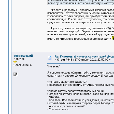
составляющих. И чем выше этот уровень, тем свет
ваше существо повышает свою чистоту и частоту
"Работа с радостью и прошлыми жизнями позволя
избавляетесь от тех радостных энергий, которые 
Избавляясь от этих энергий, вы приобретаете час
составляющих. И чем ниже этот уровень, тем темн
существо повышает свою грязь и частоту за счет
Ну и что, скажите пожалуйста, поменялось?)) Всё
невежеством за версту?.. Одно состояние вы меня
правая сторона лучше левой, а новый друг лучше с
иметь то, что лично тебе лучше всего подходит?
оберегающий
Re: Гипотезы физических носителей Души,
Новичок
«
Ответ #948 :
17 Октября 2011, 22:50:00 »
Сообщений: 6
"Не знаю"
Я совсем не хочу обидеть тебя, у меня нет таких 
обратиться к своему Духовному сердцу. И как раз 
Что нам мешает это сделать?
Предлагаю вот эту притчу от Отца, переданную че
"Иногда Голубь делает удивительные вещи.
Сегодня он катал у меня в голове какой-то шар, по
- Что это?
- Это твоё. Все твои ложные убеждения, не божес
Сказал Голубь и шагнул в сторону ворот Города Св
- А что мне делать с комом?
- Это твоё, неси.