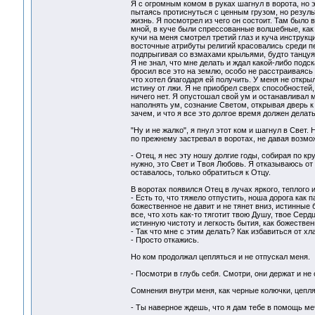
Я с огромным комом в руках шагнул в ворота, но э
пытаясь протиснуться с ценным грузом, но резуль
жизнь. Я посмотрел из чего он состоит. Там было 
мной, в куче были спрессованные волшебные, как
кучи на меня смотрел третий глаз и куча инструкц
восточные атрибуты религий красовались среди пе
подпрыгивая со взмахами крыльями, будто танцуя
Я не знал, что мне делать и ждал какой-либо подск
бросил все это на землю, особо не расстраиваясь п
что хотел благодаря ей получить. У меня не открыл
истину от лжи. Я не приобрел сверх способносте
ничего нет. Я опустошал свой ум и останавливал м
наполнять ум, сознание Светом, открывая дверь к
зачем, и что я все это долгое время должен делать
"Ну и не жалко", я пнул этот ком и шагнул в Свет.
по прежнему застревал в воротах, не давая возмож
- Отец, я нес эту ношу долгие годы, собирая по кр
нужно, это Свет и Твоя Любовь. Я отказываюсь от
оставалось, только обратиться к Отцу.
В воротах появился Отец в лучах яркого, теплого и
- Есть то, что тяжело отпустить, ноша дорога как 
божественное не давит и не тянет вниз, истинные
все, что хоть как-то тяготит твою Душу, твое Сер
истинную чистоту и легкость бытия, как божеств
- Так что мне с этим делать? Как избавиться от хл
- Просто откажись.
Но ком продолжал цепляться и не отпускал меня.
- Посмотри в глубь себя. Смотри, они держат и не
Сомнения внутри меня, как черные колючки, цеплял
- Ты наверное ждешь, что я дам тебе в помощь ме