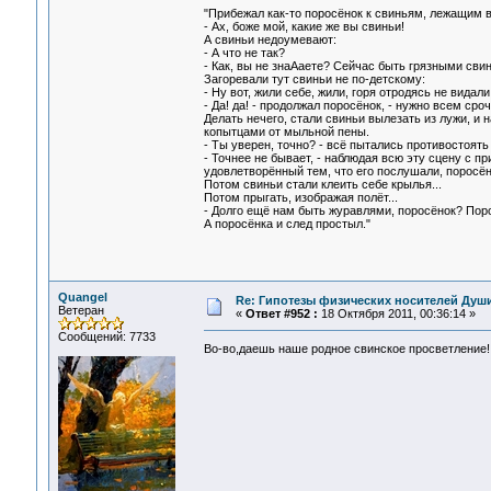
"Прибежал как-то поросёнок к свиньям, лежащим в 
- Ах, боже мой, какие же вы свиньи!
А свиньи недоумевают:
- А что не так?
- Как, вы не знаАаете? Сейчас быть грязными св
Загоревали тут свиньи не по-детскому:
- Ну вот, жили себе, жили, горя отродясь не видали,
- Да! да! - продолжал поросёнок, - нужно всем сро
Делать нечего, стали свиньи вылезать из лужи, и
копытцами от мыльной пены.
- Ты уверен, точно? - всё пытались противостоять
- Точнее не бывает, - наблюдая всю эту сцену с п
удовлетворённый тем, что его послушали, поросён
Потом свиньи стали клеить себе крылья...
Потом прыгать, изображая полёт...
- Долго ещё нам быть журавлями, поросёнок? Порос
А поросёнка и след простыл."
Quangel
Re: Гипотезы физических носителей Души,
Ветеран
«
Ответ #952 :
18 Октября 2011, 00:36:14 »
Сообщений: 7733
Во-во,даешь наше родное свинское просветление!