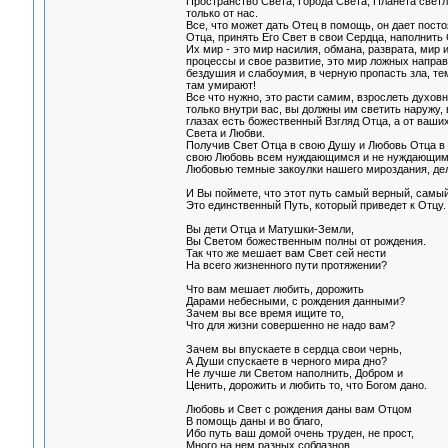
Пространство Света, Города Света, Планета свет
только от нас.
Все, что может дать Отец в помощь, он дает пост
Отца, принять Его Свет в свои Сердца, наполнит
Их мир - это мир насилия, обмана, разврата, мир
процессы и свое развитие, это мир ложных направ
бездушия и слабоумия, в черную пропасть зла, 
там умирают!
Все что нужно, это расти самим, взрослеть духовн
только внутри вас, вы должны им светить наружу, 
глазах есть божественный Взгляд Отца, а от ваши
Света и Любви.
Получив Свет Отца в свою Душу и Любовь Отца в 
свою Любовь всем нуждающимся и не нуждающимся,
Любовью темные закоулки нашего мироздания, дела
И Вы поймете, что этот путь самый верный, самы
Это единственный Путь, который приведет к Отцу.
Вы дети Отца и Матушки-Земли,
Вы Светом божественным полны от рождения.
Так что же мешает вам Свет сей нести
На всего жизненного пути протяжении?
Что вам мешает любить, дорожить
Дарами небесными, с рождения данными?
Зачем вы все время ищите то,
Что для жизни совершенно не надо вам?
Зачем вы впускаете в сердца свои чернь,
А Души спускаете в черного мира дно?
Не лучше ли Светом наполнить, Добром и
Ценить, дорожить и любить то, что Богом дано.
Любовь и Свет с рождения даны вам Отцом
В помощь даны и во благо,
Ибо путь ваш домой очень труден, не прост,
Много на нем разных соблазнов.