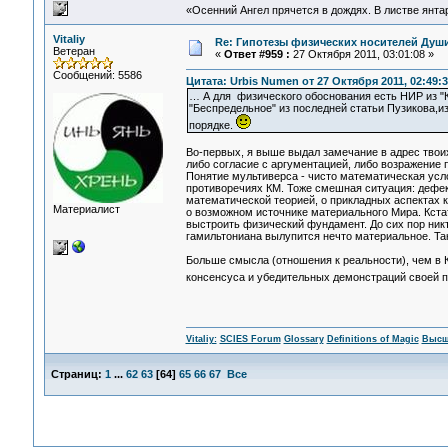
«Осенний Ангел прячется в дождях. В листве янтарн
Vitaliy
Re: Гипотезы физических носителей Души,
Ветеран
«
Ответ #959 :
27 Октября 2011, 03:01:08 »
Сообщений: 5586
Цитата: Urbis Numen от 27 Октября 2011, 02:49:3
… А для физического обоснования есть НИР из "К
"Беспредельное" из последней статьи Пузикова,из
порядке.
Во-первых, я выше выдал замечание в адрес твои
либо согласие с аргументацией, либо возражение 
Понятие мультиверса - чисто математическая усл
противоречиях КМ. Тоже смешная ситуация: дефек
математической теорией, о прикладных аспектах к
Материалист
о возможном источнике материального Мира. Кстат
выстроить физический фундамент. До сих пор никто
гамильтониана вылупится нечто материальное. Так
Больше смысла (отношения к реальности), чем в К
консенсуса и убедительных демонстраций своей п
Vitaliy:
SCIES Forum
Glossary
Definitions of Magic
Высш
Страниц:
1
...
62
63
[
64
]
65
66
67
Все