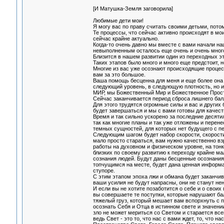
[И Матушка-Земля заговорила]
Любимые дети мои!
Я могу вас по праву считать своими детьми, потом
Те процессы, что сейчас активно происходят в мо
сейчас крайне актуально.
Когда-то очень давно мы вместе с вами начали на
невыполненным осталось еще очень и очень мног
Близится в нашем развитии один из переходных эт
Таких этапов было много и много еще предстоит, н
Многие из вас уже осознают происходящие проце
вам за это большое.
Ваша помощь бесценна для меня и еще более она 
следующий уровень, в следующую плотность, но и 
МИР, мы Божественный Мир и Божественное Прост
Сейчас заканчивается период сброса лишнего балл
Для этого трудятся огромные силы и вас и други
будет завершаться и мы с вами готовы для качест
Время и так сильно ускорено за последние десяти
так как многие планы и так уже отложены и перен
темных сущностей, для которых нет будущего с пе
Следующим шагом будет набор скорости, скорости 
мало просто стараться, вам нужно качественно в
работы на духовном и физическом уровне, на тонк
близких по своему развитию к переходу крайне м
сознания людей. Будут даны бесценные осознания
топчущимся на месте, будет дана ценная информац
ступоре.
С этим этапом эпоха лжи и обмана будет заканчив
ваши усилия не будут напрасны, они не станут нен
И если вы не хотите позаботится о себе и о своих
вы совершаете те поступки, которые нарушают ба
тяжелый груз, который мешает вам вспорхнуть с п
осознать Себя и Отца в истинном свете и значени
зло не может мериться со Светом и старается все
ведь Свет - это то, что нас с вами ждет, то, что н