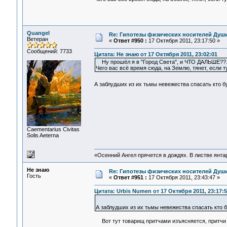
Quangel
Re: Гипотезы физических носителей Души,
Ветеран
«
Ответ #950 :
17 Октября 2011, 23:17:50 »
Сообщений: 7733
Цитата: Не знаю от 17 Октября 2011, 23:02:01
Ну прошёл я в "Город Света", и ЧТО ДАЛЬШЕ??.. 
Чего вас всё время сюда, на Землю, тянет, если 
А заблудших из их тьмы невежества спасать кто 
Сaementarius Civitas
Solis Aeterna
«Осенний Ангел прячется в дождях. В листве янтарн
Не знаю
Re: Гипотезы физических носителей Души,
Гость
«
Ответ #951 :
17 Октября 2011, 23:43:47 »
Цитата: Urbis Numen от 17 Октября 2011, 23:17:5
А заблудших из их тьмы невежества спасать кто
Вот тут товарищ притчами изъясняется, притчи 