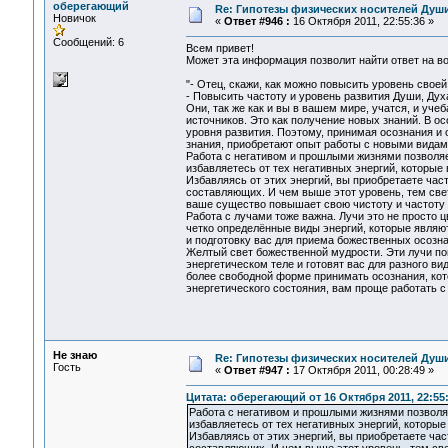
оберегающий
Re: Гипотезы физических носителей Души,
Новичок
«
Ответ #946 :
16 Октября 2011, 22:55:36 »
Сообщений: 6
Всем привет!
Может эта информация позволит найти ответ на воп
"- Отец, скажи, как можно повысить уровень свое
- Повысить частоту и уровень развития Души, Дух
Они, так же как и вы в вашем мире, учатся, и уче
источников. Это как получение новых знаний. В 
уровня развития. Поэтому, принимая осознания 
знания, приобретают опыт работы с новыми видам
Работа с негативом и прошлыми жизнями позволяе
избавляетесь от тех негативных энергий, которые
Избавляясь от этих энергий, вы приобретаете час
составляющих. И чем выше этот уровень, тем свет
ваше существо повышает свою чистоту и частоту 
Работа с лучами тоже важна. Лучи это не просто 
четко определённые виды энергий, которые являют
и подготовку вас для приема божественных осозна
Желтый свет божественной мудрости. Эти лучи по
энергетическом теле и готовят вас для разного в
более свободной форме принимать осознания, ко
энергетического состояния, вам проще работать с 
Не знаю
Re: Гипотезы физических носителей Души,
Гость
«
Ответ #947 :
17 Октября 2011, 00:28:49 »
Цитата: оберегающий от 16 Октября 2011, 22:55
Работа с негативом и прошлыми жизнями позволяе
избавляетесь от тех негативных энергий, которые
Избавляясь от этих энергий, вы приобретаете ча