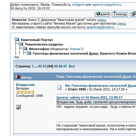
Добро пожаловать,
Гость
. Пожалуйста,
войдите
или
зарегистрируйтесь
.
06 Августа 2026, 16:24:02
Новости:
Книгу С.Доронина "Квантовая магия" читать
здесь
Материалы старого сайта "Физика Магии" доступны для просмотра
здесь
О замеченных глюках просьба писать на почту
quantmag@mail.ru
Квантовый Портал
Тематические разделы
Философия
(Модератор:
Корнак7
)
Гипотезы физических носителей Души, Квантого Компа Все
т.п.
Страниц:
1
...
62
63
[
64
]
65
66
67
Все
Тема: Гипотезы физических носителей Души, Кв
Автор
Владислав
Re: Гипотезы физических носителей Души,
Ветеран
«
Ответ #945 :
01 Июля 2011, 14:17:28 »
Сообщений: 2486
Цитата: valeriy от 01 Июля 2011, 13:09:17
Владислав, будь добр, проявляй дисциплинирован
Ok! задача трудная, но раз надо - буду стараться
Не сторонник "квантовой магии, психологии и проч
материальное и нематериальное. Ни в коей партии