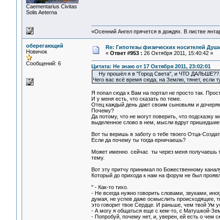
Сaementarius Civitas
Solis Aeterna
«Осенний Ангел прячется в дождях. В листве янтарн
оберегающий
Re: Гипотезы физических носителей Души,
Новичок
«
Ответ #953 :
26 Октября 2011, 15:40:42 »
Сообщений: 6
Цитата: Не знаю от 17 Октября 2011, 23:02:01
Ну прошёл я в "Город Света", и ЧТО ДАЛЬШЕ??.. 
Чего вас всё время сюда, на Землю, тянет, если 
Я попал сюда к Вам на портал не просто так. Прос
И у меня есть, что сказать по теме.
Отец каждый день дает своим сыновьям и дочерям 
Почему?
Да потому, что не могут поверить, что подсказку 
выделенное слово в нем, мысли вдруг пришедшие,
Вот ты веришь в заботу о тебе твоего Отца-Созда
Если да почему ты тогда ерничаешь?
Может именно сейчас ты через меня получаешь те 
тему.
Вот эту притчу принимал по Божественному канал
Который до прихода к нам на форум не был проявле
" - Как-то тихо.
- Не всегда нужно говорить словами, звуками, ино
думая, не успев даже осмыслить происходящее, ты
это говорит твое Сердце. И раньше, чем твой Ум у
- А могу я общаться еще с кем-то, с Матушкой-Зе
- Попробуй, почему нет, и, уверен, ей есть о чем 