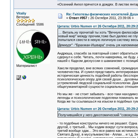
«Осенний Ангел прячется в дождях. В листве янтарн
Vitaliy
Re: Гипотезы физических носителей Души,
Ветеран
«
Ответ #957 :
26 Октября 2011, 23:39:06 »
Сообщений: 5586
Цитата: Urbis Numen от 26 Октября 2011, 20:29:2
… Виталь,ну прочитай ты хоть "Вечную философию"
новый мир" между прочим,тоже был далеко не глуп
попытался свести в некую логичную систему вес
Демиург" -"Брахман-Ишвара" очень уж напоминае
Андрюша, спасибо за повторный совет обратиться 
сдернул к себе. Читать, почти наверняка, не буд
нашей с Кадхом дискуссии о шаманизме с позиций
Материалист
Хаксли проделал, вне всяких сомнений, громадну
человечества. И сумел представить интегрирован
историческая ценность подобной работы бесспорн
психологическую опору для своей души... духовн
устремлений людской социальной психологии. Даж
общегуманитарной сущности социальных отношений -
Но мы же - не стоит забывать - все-таки находи
легенды и психологические подоплеки поминать м
Когда же ты ссылаешься на изыски в подобных гу
Цитата: Urbis Numen от 26 Октября 2011, 20:29:2
Получившийся у него дихотомический "совокупны
- то подобные конструкты ничего не решают. Одн
другой, с третьей... Мы ходим вокруг сути вопроса,
третий вообще эдак... Это все равно как истиннос
Святаго Духа), в мусульманстве - Аллах... и т.д. 