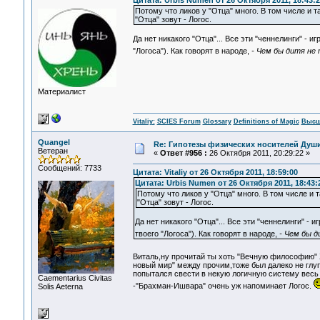
Цитата: Urbis Numen от 26 Октября 2011, 18:43:2
Потому что ликов у "Отца" много. В том числе и
"Отца" зовут - Логос.
Да нет никакого "Отца"... Все эти "ченнелинги" - 
"Логоса"). Как говорят в народе,
- Чем бы дитя не 
Материалист
Vitaliy:
SCIES Forum
Glossary
Definitions of Magic
Высш
Quangel
Re: Гипотезы физических носителей Души,
Ветеран
«
Ответ #956 :
26 Октября 2011, 20:29:22 »
Сообщений: 7733
Цитата: Vitaliy от 26 Октября 2011, 18:59:00
Цитата: Urbis Numen от 26 Октября 2011, 18:43:
Потому что ликов у "Отца" много. В том числе и
"Отца" зовут - Логос.
Да нет никакого "Отца"... Все эти "ченнелинги" -
твоего "Логоса"). Как говорят в народе,
- Чем бы д
Виталь,ну прочитай ты хоть "Вечную философию" Х
новый мир" между прочим,тоже был далеко не глуп
попытался свести в некую логичную систему весь
Сaementarius Civitas
-"Брахман-Ишвара" очень уж напоминает Логос.
Solis Aeterna