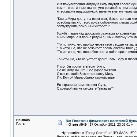
И я почувствовал могучую силу внутри своего су
том, что истинные знания уже со мной, к ним всег
я, воспарив над дорожкой, налегке влетел через 
"Книга Мира доступна всем нам, божественная книг
освободиться от того груза собранного хлама ош
заблуждения, обманы и хитрость".
Голубь парил над дорожкой размахивая крыльями и
Книги Мира, а я парил рядом с ними, потому что ме
"То истинно, что пройдя через твое сердце не зас
"То истинно, что не обжигает своим светом твою Д
"То истинно, что способно нести тебя через темнот
То истинно, что не устает дарить вам Веру и Любов
Я мог бы прочитать всю Книгу,
Но не могу лишить Вас удовольствия
Открыть себя Божественному Миру
И с Книгой Мира обретя спокойствие.
Ее страницы вам откроют Суть,
С которой вы не сможете "заснуть""
Не знаю
Re: Гипотезы физических носителей Души,
Гость
«
Ответ #949 :
17 Октября 2011, 23:02:01 »
Ну прошёл я в "Город Света", и ЧТО ДАЛЬШЕ??.. 
Чего вас всё время сюда, на Землю, тянет, если т