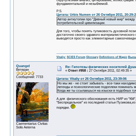
скрупулезный анализ, цитирование, иллюстрации. 
фундаментальной и незыблемой.
P.S.
Цитата: Urbis Numen от 26 Октября 2011, 20:29:2
Автор антиутопии про "Дивный новый мир" между 
потребительской цивилизации.
Для того, чтобы понять тупиковость духовной поз
достаточно своего здравого материалистического
выводятся просто как элементарные самоочевидны
Vitaliy:
SCIES Forum
Glossary
Definitions of Magic
Высш
Quangel
Re: Гипотезы физических носителей Души,
Ветеран
«
Ответ #958 :
27 Октября 2011, 02:49:35 »
Сообщений: 7733
Цитата: Vitaliy от 26 Октября 2011, 23:39:06
Но мы же - не стоит забывать - все-таки находи
легенды и психологические подоплеки поминать 
Когда же ты ссылаешься на изыски в подобных г
А для физического обоснования есть НИР из "КМ"
"Беспредельное" из последней статьи Пузикова,из
порядке.
Сaementarius Civitas
Solis Aeterna