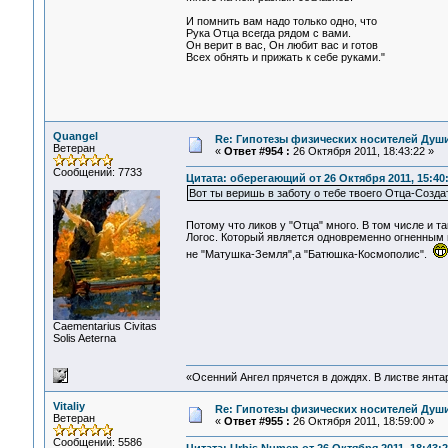
И помнить вам надо только одно, что
Рука Отца всегда рядом с вами.
Он верит в вас, Он любит вас и готов
Всех обнять и прижать к себе руками."
Quangel
Re: Гипотезы физических носителей Души,
Ветеран
«
Ответ #954 :
26 Октября 2011, 18:43:22 »
Сообщений: 7733
Цитата: оберегающий от 26 Октября 2011, 15:40
Вот ты веришь в заботу о тебе твоего Отца-Созд
Потому что ликов у "Отца" много. В том числе и т
Логос. Который является одновременно огненным 
не "Матушка-Земля",а "Батюшка-Космополис".
Сaementarius Civitas
Solis Aeterna
«Осенний Ангел прячется в дождях. В листве янтарн
Vitaliy
Re: Гипотезы физических носителей Души,
Ветеран
«
Ответ #955 :
26 Октября 2011, 18:59:00 »
Сообщений: 5586