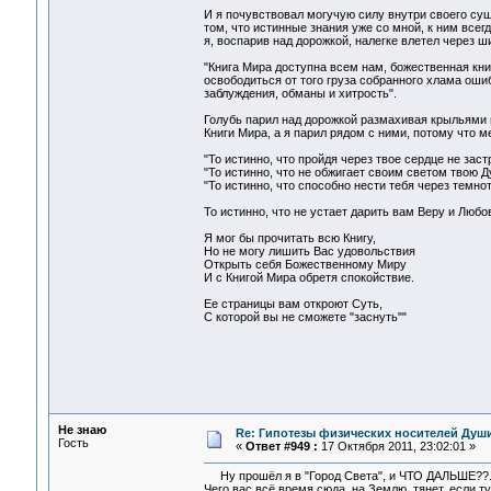
И я почувствовал могучую силу внутри своего су
том, что истинные знания уже со мной, к ним всег
я, воспарив над дорожкой, налегке влетел через 
"Книга Мира доступна всем нам, божественная книг
освободиться от того груза собранного хлама ош
заблуждения, обманы и хитрость".
Голубь парил над дорожкой размахивая крыльями и
Книги Мира, а я парил рядом с ними, потому что ме
"То истинно, что пройдя через твое сердце не зас
"То истинно, что не обжигает своим светом твою Д
"То истинно, что способно нести тебя через темнот
То истинно, что не устает дарить вам Веру и Любов
Я мог бы прочитать всю Книгу,
Но не могу лишить Вас удовольствия
Открыть себя Божественному Миру
И с Книгой Мира обретя спокойствие.
Ее страницы вам откроют Суть,
С которой вы не сможете "заснуть""
Не знаю
Re: Гипотезы физических носителей Души,
Гость
«
Ответ #949 :
17 Октября 2011, 23:02:01 »
Ну прошёл я в "Город Света", и ЧТО ДАЛЬШЕ??.. 
Чего вас всё время сюда, на Землю, тянет, если т