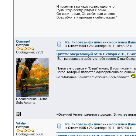
И помнить вам надо только одно, что
Рука Отца всегда рядом с вами.
Он верит в вас, Он любит вас и готов
Всех обнять и прижать к себе руками."
Quangel
Re: Гипотезы физических носителей Души,
Ветеран
«
Ответ #954 :
26 Октября 2011, 18:43:22 »
Сообщений: 7733
Цитата: оберегающий от 26 Октября 2011, 15:40
Вот ты веришь в заботу о тебе твоего Отца-Созд
Потому что ликов у "Отца" много. В том числе и т
Логос. Который является одновременно огненным 
не "Матушка-Земля",а "Батюшка-Космополис".
Сaementarius Civitas
Solis Aeterna
«Осенний Ангел прячется в дождях. В листве янтарн
Vitaliy
Re: Гипотезы физических носителей Души,
Ветеран
«
Ответ #955 :
26 Октября 2011, 18:59:00 »
Сообщений: 5586