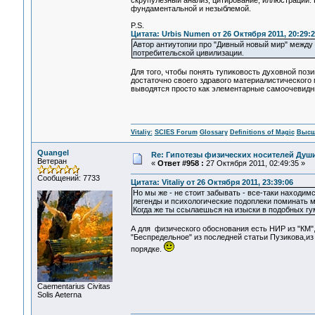
скрупулезный анализ, цитирование, иллюстрации. 
фундаментальной и незыблемой.
P.S.
Цитата: Urbis Numen от 26 Октября 2011, 20:29:2
Автор антиутопии про "Дивный новый мир" между 
потребительской цивилизации.
Для того, чтобы понять тупиковость духовной поз
достаточно своего здравого материалистического
выводятся просто как элементарные самоочевидны
Vitaliy:
SCIES Forum
Glossary
Definitions of Magic
Высш
Quangel
Re: Гипотезы физических носителей Души,
Ветеран
«
Ответ #958 :
27 Октября 2011, 02:49:35 »
Сообщений: 7733
Цитата: Vitaliy от 26 Октября 2011, 23:39:06
Но мы же - не стоит забывать - все-таки находи
легенды и психологические подоплеки поминать 
Когда же ты ссылаешься на изыски в подобных г
А для физического обоснования есть НИР из "КМ"
"Беспредельное" из последней статьи Пузикова,из
порядке.
Сaementarius Civitas
Solis Aeterna