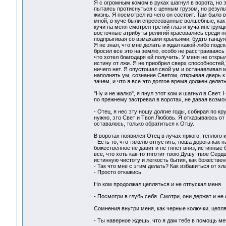
Я с огромным комом в руках шагнул в ворота, но э
пытаясь протиснуться с ценным грузом, но резуль
жизнь. Я посмотрел из чего он состоит. Там было 
мной, в куче были спрессованные волшебные, как
кучи на меня смотрел третий глаз и куча инструкц
восточные атрибуты религий красовались среди пе
подпрыгивая со взмахами крыльями, будто танцуя
Я не знал, что мне делать и ждал какой-либо подск
бросил все это на землю, особо не расстраиваясь п
что хотел благодаря ей получить. У меня не открыл
истину от лжи. Я не приобрел сверх способносте
ничего нет. Я опустошал свой ум и останавливал м
наполнять ум, сознание Светом, открывая дверь к
зачем, и что я все это долгое время должен делать
"Ну и не жалко", я пнул этот ком и шагнул в Свет.
по прежнему застревал в воротах, не давая возмож
- Отец, я нес эту ношу долгие годы, собирая по кр
нужно, это Свет и Твоя Любовь. Я отказываюсь от
оставалось, только обратиться к Отцу.
В воротах появился Отец в лучах яркого, теплого и
- Есть то, что тяжело отпустить, ноша дорога как 
божественное не давит и не тянет вниз, истинные
все, что хоть как-то тяготит твою Душу, твое Сер
истинную чистоту и легкость бытия, как божеств
- Так что мне с этим делать? Как избавиться от хл
- Просто откажись.
Но ком продолжал цепляться и не отпускал меня.
- Посмотри в глубь себя. Смотри, они держат и не
Сомнения внутри меня, как черные колючки, цеплял
- Ты наверное ждешь, что я дам тебе в помощь ме