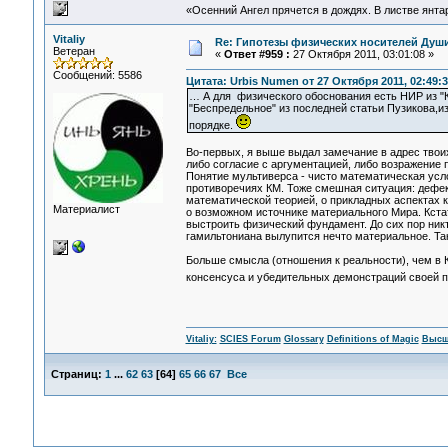
«Осенний Ангел прячется в дождях. В листве янтарн
Vitaliy
Re: Гипотезы физических носителей Души,
Ветеран
«
Ответ #959 :
27 Октября 2011, 03:01:08 »
Сообщений: 5586
Цитата: Urbis Numen от 27 Октября 2011, 02:49:3
… А для физического обоснования есть НИР из "К
"Беспредельное" из последней статьи Пузикова,из
порядке.
Во-первых, я выше выдал замечание в адрес твои
либо согласие с аргументацией, либо возражение 
Понятие мультиверса - чисто математическая усл
противоречиях КМ. Тоже смешная ситуация: дефек
математической теорией, о прикладных аспектах к
Материалист
о возможном источнике материального Мира. Кстат
выстроить физический фундамент. До сих пор никто
гамильтониана вылупится нечто материальное. Так
Больше смысла (отношения к реальности), чем в К
консенсуса и убедительных демонстраций своей п
Vitaliy:
SCIES Forum
Glossary
Definitions of Magic
Высш
Страниц:
1
...
62
63
[
64
]
65
66
67
Все