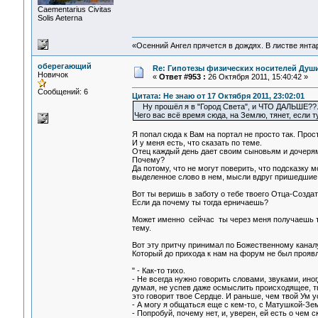
Сaementarius Civitas
Solis Aeterna
«Осенний Ангел прячется в дождях. В листве янтарн
оберегающий
Re: Гипотезы физических носителей Души,
Новичок
«
Ответ #953 :
26 Октября 2011, 15:40:42 »
Сообщений: 6
Цитата: Не знаю от 17 Октября 2011, 23:02:01
Ну прошёл я в "Город Света", и ЧТО ДАЛЬШЕ??.. 
Чего вас всё время сюда, на Землю, тянет, если 
Я попал сюда к Вам на портал не просто так. Прос
И у меня есть, что сказать по теме.
Отец каждый день дает своим сыновьям и дочерям 
Почему?
Да потому, что не могут поверить, что подсказку 
выделенное слово в нем, мысли вдруг пришедшие,
Вот ты веришь в заботу о тебе твоего Отца-Созда
Если да почему ты тогда ерничаешь?
Может именно сейчас ты через меня получаешь те 
тему.
Вот эту притчу принимал по Божественному канал
Который до прихода к нам на форум не был проявле
" - Как-то тихо.
- Не всегда нужно говорить словами, звуками, ино
думая, не успев даже осмыслить происходящее, ты
это говорит твое Сердце. И раньше, чем твой Ум у
- А могу я общаться еще с кем-то, с Матушкой-Зе
- Попробуй, почему нет, и, уверен, ей есть о чем 