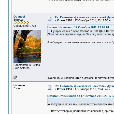
Quangel
Re: Гипотезы физических носителей Души,
Ветеран
«
Ответ #950 :
17 Октября 2011, 23:17:50 »
Сообщений: 7733
Цитата: Не знаю от 17 Октября 2011, 23:02:01
Ну прошёл я в "Город Света", и ЧТО ДАЛЬШЕ??.. 
Чего вас всё время сюда, на Землю, тянет, если 
А заблудших из их тьмы невежества спасать кто 
Сaementarius Civitas
Solis Aeterna
«Осенний Ангел прячется в дождях. В листве янтарн
Не знаю
Re: Гипотезы физических носителей Души,
Гость
«
Ответ #951 :
17 Октября 2011, 23:43:47 »
Цитата: Urbis Numen от 17 Октября 2011, 23:17:5
А заблудших из их тьмы невежества спасать кто
Вот тут товарищ притчами изъясняется, притчи 