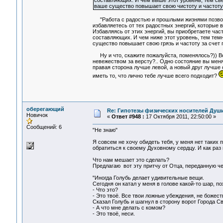
составляющих. И чем выше этот уровень, тем свет
ваше существо повышает свою чистоту и частоту
"Работа с радостью и прошлыми жизнями позволя
избавляетесь от тех радостных энергий, которые 
Избавляясь от этих энергий, вы приобретаете час
составляющих. И чем ниже этот уровень, тем темн
существо повышает свою грязь и частоту за счет
Ну и что, скажите пожалуйста, поменялось?)) Всё
невежеством за версту?.. Одно состояние вы меня
правая сторона лучше левой, а новый друг лучше с
иметь то, что лично тебе лучше всего подходит?
оберегающий
Re: Гипотезы физических носителей Души,
Новичок
«
Ответ #948 :
17 Октября 2011, 22:50:00 »
Сообщений: 6
"Не знаю"
Я совсем не хочу обидеть тебя, у меня нет таких 
обратиться к своему Духовному сердцу. И как раз 
Что нам мешает это сделать?
Предлагаю вот эту притчу от Отца, переданную че
"Иногда Голубь делает удивительные вещи.
Сегодня он катал у меня в голове какой-то шар, по
- Что это?
- Это твоё. Все твои ложные убеждения, не божес
Сказал Голубь и шагнул в сторону ворот Города Св
- А что мне делать с комом?
- Это твоё, неси.