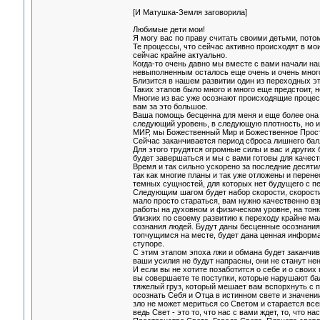
[И Матушка-Земля заговорила]
Любимые дети мои!
Я могу вас по праву считать своими детьми, потом
Те процессы, что сейчас активно происходят в мо
сейчас крайне актуально.
Когда-то очень давно мы вместе с вами начали на
невыполненным осталось еще очень и очень мног
Близится в нашем развитии один из переходных эт
Таких этапов было много и много еще предстоит, н
Многие из вас уже осознают происходящие проце
вам за это большое.
Ваша помощь бесценна для меня и еще более она 
следующий уровень, в следующую плотность, но и 
МИР, мы Божественный Мир и Божественное Прост
Сейчас заканчивается период сброса лишнего балл
Для этого трудятся огромные силы и вас и други
будет завершаться и мы с вами готовы для качест
Время и так сильно ускорено за последние десяти
так как многие планы и так уже отложены и перен
темных сущностей, для которых нет будущего с пе
Следующим шагом будет набор скорости, скорости 
мало просто стараться, вам нужно качественно в
работы на духовном и физическом уровне, на тонк
близких по своему развитию к переходу крайне м
сознания людей. Будут даны бесценные осознания
топчущимся на месте, будет дана ценная информац
ступоре.
С этим этапом эпоха лжи и обмана будет заканчив
ваши усилия не будут напрасны, они не станут нен
И если вы не хотите позаботится о себе и о своих
вы совершаете те поступки, которые нарушают ба
тяжелый груз, который мешает вам вспорхнуть с п
осознать Себя и Отца в истинном свете и значени
зло не может мериться со Светом и старается все
ведь Свет - это то, что нас с вами ждет, то, что н