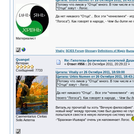
Цитата: Urbis Numen от 26 Октября 2011, 18:43:2
Потому что ликов у "Отца" много. В том числе и
"Отца" зовут - Логос.
Да нет никакого "Отца"... Все эти "ченнелинги" - 
"Логоса"). Как говорят в народе,
- Чем бы дитя не 
Материалист
Vitaliy:
SCIES Forum
Glossary
Definitions of Magic
Высш
Quangel
Re: Гипотезы физических носителей Души,
Ветеран
«
Ответ #956 :
26 Октября 2011, 20:29:22 »
Сообщений: 7733
Цитата: Vitaliy от 26 Октября 2011, 18:59:00
Цитата: Urbis Numen от 26 Октября 2011, 18:43:
Потому что ликов у "Отца" много. В том числе и
"Отца" зовут - Логос.
Да нет никакого "Отца"... Все эти "ченнелинги" -
твоего "Логоса"). Как говорят в народе,
- Чем бы д
Виталь,ну прочитай ты хоть "Вечную философию" Х
новый мир" между прочим,тоже был далеко не глуп
попытался свести в некую логичную систему весь
Сaementarius Civitas
-"Брахман-Ишвара" очень уж напоминает Логос.
Solis Aeterna