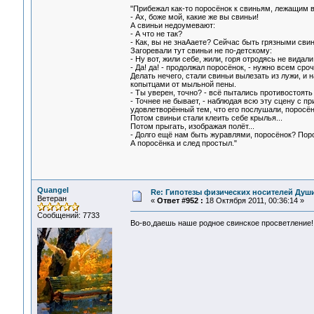
"Прибежал как-то поросёнок к свиньям, лежащим в 
- Ах, боже мой, какие же вы свиньи!
А свиньи недоумевают:
- А что не так?
- Как, вы не знаАаете? Сейчас быть грязными св
Загоревали тут свиньи не по-детскому:
- Ну вот, жили себе, жили, горя отродясь не видали,
- Да! да! - продолжал поросёнок, - нужно всем сро
Делать нечего, стали свиньи вылезать из лужи, и
копытцами от мыльной пены.
- Ты уверен, точно? - всё пытались противостоять
- Точнее не бывает, - наблюдая всю эту сцену с п
удовлетворённый тем, что его послушали, поросён
Потом свиньи стали клеить себе крылья...
Потом прыгать, изображая полёт...
- Долго ещё нам быть журавлями, поросёнок? Порос
А поросёнка и след простыл."
Quangel
Re: Гипотезы физических носителей Души,
Ветеран
«
Ответ #952 :
18 Октября 2011, 00:36:14 »
Сообщений: 7733
Во-во,даешь наше родное свинское просветление!