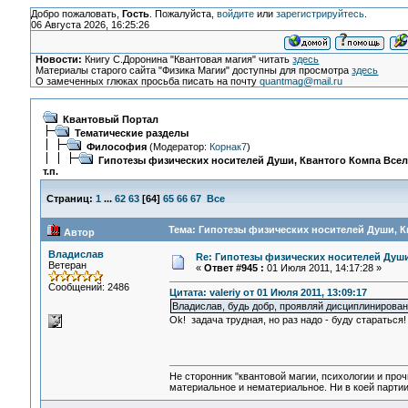
Добро пожаловать,
Гость
. Пожалуйста,
войдите
или
зарегистрируйтесь
.
06 Августа 2026, 16:25:26
Новости:
Книгу С.Доронина "Квантовая магия" читать
здесь
Материалы старого сайта "Физика Магии" доступны для просмотра
здесь
О замеченных глюках просьба писать на почту
quantmag@mail.ru
Квантовый Портал
Тематические разделы
Философия
(Модератор:
Корнак7
)
Гипотезы физических носителей Души, Квантого Компа Все
т.п.
Страниц:
1
...
62
63
[
64
]
65
66
67
Все
Тема: Гипотезы физических носителей Души, Кв
Автор
Владислав
Re: Гипотезы физических носителей Души,
Ветеран
«
Ответ #945 :
01 Июля 2011, 14:17:28 »
Сообщений: 2486
Цитата: valeriy от 01 Июля 2011, 13:09:17
Владислав, будь добр, проявляй дисциплинирован
Ok! задача трудная, но раз надо - буду стараться
Не сторонник "квантовой магии, психологии и проч
материальное и нематериальное. Ни в коей партии