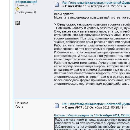
оберегающий
Re: Гипотезы физических носителей Души,
Новичок
«
Ответ #946 :
16 Октября 2011, 22:55:36 »
Сообщений: 6
Всем привет!
Может эта информация позволит найти ответ на воп
"- Отец, скажи, как можно повысить уровень свое
- Повысить частоту и уровень развития Души, Дух
Они, так же как и вы в вашем мире, учатся, и уче
источников. Это как получение новых знаний. В 
уровня развития. Поэтому, принимая осознания 
знания, приобретают опыт работы с новыми видам
Работа с негативом и прошлыми жизнями позволяе
избавляетесь от тех негативных энергий, которые
Избавляясь от этих энергий, вы приобретаете час
составляющих. И чем выше этот уровень, тем свет
ваше существо повышает свою чистоту и частоту 
Работа с лучами тоже важна. Лучи это не просто 
четко определённые виды энергий, которые являют
и подготовку вас для приема божественных осозна
Желтый свет божественной мудрости. Эти лучи по
энергетическом теле и готовят вас для разного в
более свободной форме принимать осознания, ко
энергетического состояния, вам проще работать с 
Не знаю
Re: Гипотезы физических носителей Души,
Гость
«
Ответ #947 :
17 Октября 2011, 00:28:49 »
Цитата: оберегающий от 16 Октября 2011, 22:55
Работа с негативом и прошлыми жизнями позволяе
избавляетесь от тех негативных энергий, которые
Избавляясь от этих энергий, вы приобретаете ча