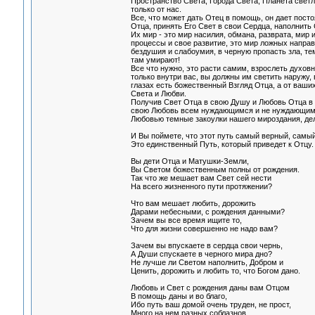
Пространство Света, Города Света, Планета свет
только от нас.
Все, что может дать Отец в помощь, он дает пост
Отца, принять Его Свет в свои Сердца, наполнит
Их мир - это мир насилия, обмана, разврата, мир
процессы и свое развитие, это мир ложных направ
бездушия и слабоумия, в черную пропасть зла, 
там умирают!
Все что нужно, это расти самим, взрослеть духовн
только внутри вас, вы должны им светить наружу, 
глазах есть божественный Взгляд Отца, а от ваши
Света и Любви.
Получив Свет Отца в свою Душу и Любовь Отца в 
свою Любовь всем нуждающимся и не нуждающимся,
Любовью темные закоулки нашего мироздания, дела
И Вы поймете, что этот путь самый верный, самы
Это единственный Путь, который приведет к Отцу.
Вы дети Отца и Матушки-Земли,
Вы Светом божественным полны от рождения.
Так что же мешает вам Свет сей нести
На всего жизненного пути протяжении?
Что вам мешает любить, дорожить
Дарами небесными, с рождения данными?
Зачем вы все время ищите то,
Что для жизни совершенно не надо вам?
Зачем вы впускаете в сердца свои чернь,
А Души спускаете в черного мира дно?
Не лучше ли Светом наполнить, Добром и
Ценить, дорожить и любить то, что Богом дано.
Любовь и Свет с рождения даны вам Отцом
В помощь даны и во благо,
Ибо путь ваш домой очень труден, не прост,
Много на нем разных соблазнов.