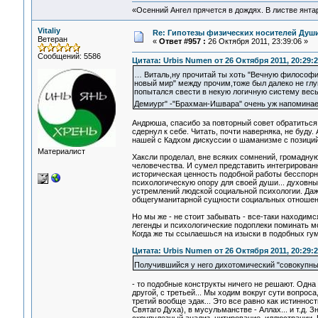
«Осенний Ангел прячется в дождях. В листве янтарн
Vitaliy
Re: Гипотезы физических носителей Души,
Ветеран
«
Ответ #957 :
26 Октября 2011, 23:39:06 »
Сообщений: 5586
Цитата: Urbis Numen от 26 Октября 2011, 20:29:2
… Виталь,ну прочитай ты хоть "Вечную философию"
новый мир" между прочим,тоже был далеко не глуп
попытался свести в некую логичную систему вес
Демиург" -"Брахман-Ишвара" очень уж напоминае
Андрюша, спасибо за повторный совет обратиться 
сдернул к себе. Читать, почти наверняка, не буд
нашей с Кадхом дискуссии о шаманизме с позиций
Материалист
Хаксли проделал, вне всяких сомнений, громадну
человечества. И сумел представить интегрирован
историческая ценность подобной работы бесспорн
психологическую опору для своей души... духовн
устремлений людской социальной психологии. Даж
общегуманитарной сущности социальных отношений -
Но мы же - не стоит забывать - все-таки находи
легенды и психологические подоплеки поминать м
Когда же ты ссылаешься на изыски в подобных гу
Цитата: Urbis Numen от 26 Октября 2011, 20:29:2
Получившийся у него дихотомический "совокупны
- то подобные конструкты ничего не решают. Одн
другой, с третьей... Мы ходим вокруг сути вопроса,
третий вообще эдак... Это все равно как истиннос
Святаго Духа), в мусульманстве - Аллах... и т.д. 