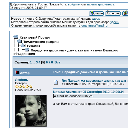
Добро пожаловать,
Гость
. Пожалуйста,
войдите
или
зарегистрируйтесь
.
08 Августа 2026, 21:09:27
Новости:
Книгу С.Доронина "Квантовая магия" читать
здесь
Материалы старого сайта "Физика Магии" доступны для просмотра
здесь
О замеченных глюках просьба писать на почту
quantmag@mail.ru
Квантовый Портал
Тематические разделы
Религия
Парадигма даосизма и дзена, как шаг на пути Великого
объединения
Страниц:
1
...
3
4
[
5
]
6
7
8
Все
Тема: Парадигма даосизма и дзена, как шаг на
Автор
Любовь
Re: Парадигма даосизма и дзена, как шаг
Ветеран
«
Ответ #60 :
05 Сентября 2010, 10:37:20 »
Сообщений: 7250
Цитата: Ахимса от 05 Сентября 2010, 10:29:34
А я вот не согласен ничуть.
а как Вам в этом плане граф Сокальский, Вы в не