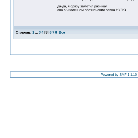
да-да, я сразу заметил разницу.
она в численном обозначении равна НУЛЮ.
Страниц:
1
...
3
4
[
5
]
6
7
8
Все
Powered by SMF 1.1.10