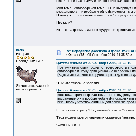
них, кто признает науку и философию, как действ
Моя тема - философская тема. Ты не выдвинул ни
возражение: я - и вообще любые философы - мы вс
Потому что твои святыни для этого "не предназнач
Неужели?
Кстати, на форумы даосов-буддистов-христиан и п
kadh
Re: Парадигма даосизма и дзена, как шаг
Ветеран
«
Ответ #67 :
05 Сентября 2010, 11:35:50 »
Сообщений: 1207
Цитата: Ахимса от 05 Сентября 2010, 11:02:16
Поэтому некоторых тошнит от всего этого, и впо
философию и науку принципиально неспособными 
(Кадх и многие-многие другие адепты духовных д
Я ничего такого не заявлял.
Я очень сексуален! И
ваще - прелесть!
Цитата: Ахимса от 05 Сентября 2010, 11:05:20
Моя тема - философская тема. Ты не выдвинул ни
возражение: я - и вообще любые философы - мы в
все. Потому что твои святыни для этого "не пред
Если ты мою фразу "Продолжай без меня." понял т
Твоя модель моего понимания оказалась "некачес
Симптоматично...