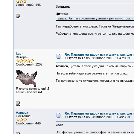
Сообщений: 446
бондарь
Цитата:
пришел бы ты со своими умными речами о том, что
Там нерабочая атмосфера. Тусовка "бездельников и
Рабочая атмосфера достигается только на форума
kadh
Re: Парадигма даосизма и дзена, как шаг
Ветеран
«
Ответ #71 :
05 Сентября 2010, 11:47:00 »
Сообщений: 1207
Ахимса
, цитаты я тебе уже дал. С комментариями
Но если тебе надо ещё разжевать, то, изволь...
Ты приписал мне суждения, которых я не высказыва
Я очень сексуален! И
ваще - прелесть!
Ахимса
Re: Парадигма даосизма и дзена, как шаг
Постоялец
«
Ответ #72 :
05 Сентября 2010, 11:49:33 »
Сообщений: 446
kadh
Это форум ученых и философов, а также и всех о