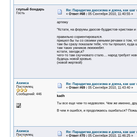
глупый бондарь
Re: Парадигма даосизма и дзена, как шаг
Гость
«
Ответ #68 :
05 Сентября 2010, 11:40:55 »
артему
"Кстати, на форумы даосов-буддистов-христиан и 
правильно сориентировался.
пришел бы ты со своими умными речами о том, что 
там бы сразу показали тебе, что ты прошел, куда 
там таких умников лююююбят.
кстати, заходи,а?
чего-то там скучновато стало.... народ требует нов
будешь новой кровью.
(новой жертвой)
Ахимса
Re: Парадигма даосизма и дзена, как шаг
Постоялец
«
Ответ #69 :
05 Сентября 2010, 11:43:40 »
Сообщений: 446
kadh
Ты все еще чем-то недоволен. Чем же именно, дру
В чем я ошибся, и продолжаюсь ошибаться? Пожал
Ахимса
Re: Парадигма даосизма и дзена, как шаг
Постоялец
«
Ответ #70 :
05 Сентября 2010, 11:46:25 »