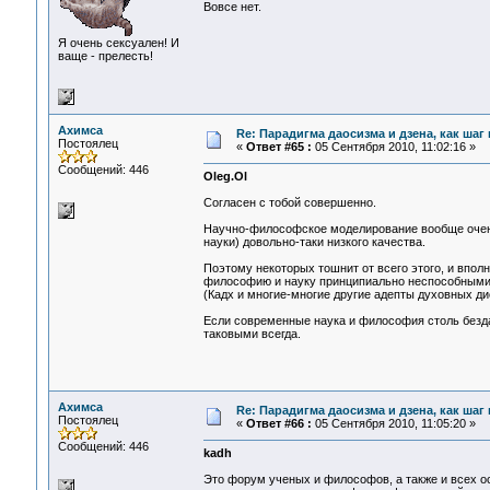
Вовсе нет.
Я очень сексуален! И
ваще - прелесть!
Ахимса
Re: Парадигма даосизма и дзена, как шаг
Постоялец
«
Ответ #65 :
05 Сентября 2010, 11:02:16 »
Сообщений: 446
Oleg.Ol
Согласен с тобой совершенно.
Научно-философское моделирование вообще очен
науки) довольно-таки низкого качества.
Поэтому некоторых тошнит от всего этого, и впол
философию и науку принципиально неспособными 
(Кадх и многие-многие другие адепты духовных ди
Если современные наука и философия столь бездар
таковыми всегда.
Ахимса
Re: Парадигма даосизма и дзена, как шаг
Постоялец
«
Ответ #66 :
05 Сентября 2010, 11:05:20 »
Сообщений: 446
kadh
Это форум ученых и философов, а также и всех о