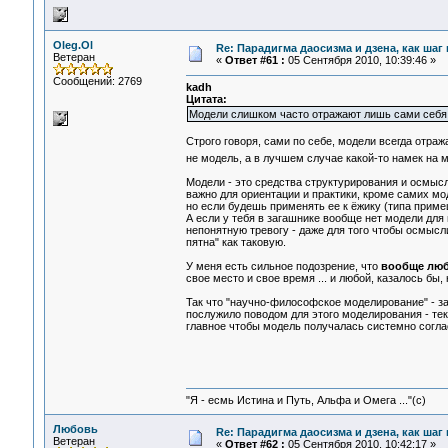
Oleg.Ol
Re: Парадигма даосизма и дзена, как шаг
Ветеран
«
Ответ #61 :
05 Сентября 2010, 10:39:46 »
Сообщений: 2769
kadh
Цитата:
Модели слишком часто отражают лишь сами себя
Строго говоря, сами по себе, модели всегда отра
не модель, а в лучшем случае какой-то намек на
Модели - это средства структурирования и осмысл
важно для ориентации и практики, кроме самих мо
но если будешь применять ее к ёжику (типа примешь
А если у тебя в загашнике вообще нет модели для
непонятную тревогу - даже для того чтобы осмысл
пятна" как таковую.
У меня есть сильное подозрение, что
вообще люб
свое место и свое время ... и любой, казалось б
Так что "научно-философское моделирование" - з
послужило поводом для этого моделирования - те
главное чтобы модель получалась системно согла
"Я - есмь Истина и Путь, Альфа и Омега ..."(с)
Любовь
Re: Парадигма даосизма и дзена, как шаг
Ветеран
«
Ответ #62 :
05 Сентября 2010, 10:42:17 »