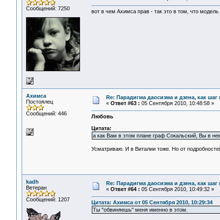
Сообщений: 7250
вот в чем Ахимса прав - так это в том, что модель
Ахимса
Re: Парадигма даосизма и дзена, как шаг
Постоялец
«
Ответ #63 :
05 Сентября 2010, 10:48:58 »
Сообщений: 446
Любовь
Цитата:
а как Вам в этом плане граф Сокальский, Вы в не
Усматриваю. И в Виталии тоже. Но от подробносте
kadh
Re: Парадигма даосизма и дзена, как шаг
Ветеран
«
Ответ #64 :
05 Сентября 2010, 10:49:32 »
Сообщений: 1207
Цитата: Ахимса от 05 Сентября 2010, 10:29:34
Ты "обвиняешь" меня именно в этом.