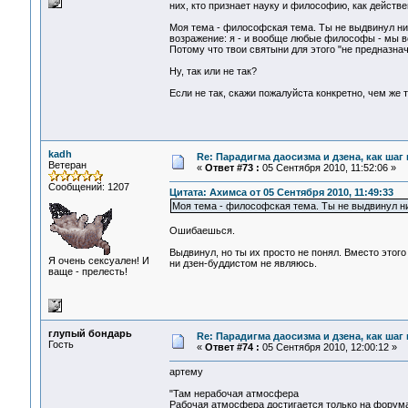
них, кто признает науку и философию, как действ
Моя тема - философская тема. Ты не выдвинул ни
возражение: я - и вообще любые философы - мы вс
Потому что твои святыни для этого "не предназнач
Ну, так или не так?
Если не так, скажи пожалуйста конкретно, чем же т
kadh
Re: Парадигма даосизма и дзена, как шаг
Ветеран
«
Ответ #73 :
05 Сентября 2010, 11:52:06 »
Сообщений: 1207
Цитата: Ахимса от 05 Сентября 2010, 11:49:33
Моя тема - философская тема. Ты не выдвинул ни
Ошибаешься.
Выдвинул, но ты их просто не понял. Вместо этого
Я очень сексуален! И
ни дзен-буддистом не являюсь.
ваще - прелесть!
глупый бондарь
Re: Парадигма даосизма и дзена, как шаг
Гость
«
Ответ #74 :
05 Сентября 2010, 12:00:12 »
артему
"Там нерабочая атмосфера
Рабочая атмосфера достигается только на форума