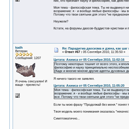
них, кто признает науку и философию, как действ
Моя тема - философская тема. Ты не выдвинул ни
возражение: я - и вообще любые философы - мы вс
Потому что твои святыни для этого "не предназнач
Неужели?
Кстати, на форумы даосов-буддистов-христиан и п
kadh
Re: Парадигма даосизма и дзена, как шаг
Ветеран
«
Ответ #67 :
05 Сентября 2010, 11:35:50 »
Сообщений: 1207
Цитата: Ахимса от 05 Сентября 2010, 11:02:16
Поэтому некоторых тошнит от всего этого, и впо
философию и науку принципиально неспособными 
(Кадх и многие-многие другие адепты духовных д
Я ничего такого не заявлял.
Я очень сексуален! И
ваще - прелесть!
Цитата: Ахимса от 05 Сентября 2010, 11:05:20
Моя тема - философская тема. Ты не выдвинул ни
возражение: я - и вообще любые философы - мы в
все. Потому что твои святыни для этого "не пред
Если ты мою фразу "Продолжай без меня." понял т
Твоя модель моего понимания оказалась "некачес
Симптоматично...