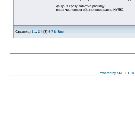
да-да, я сразу заметил разницу.
она в численном обозначении равна НУЛЮ.
Страниц:
1
...
3
4
[
5
]
6
7
8
Все
Powered by SMF 1.1.10