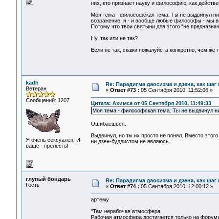
них, кто признает науку и философию, как действ
Моя тема - философская тема. Ты не выдвинул ни
возражение: я - и вообще любые философы - мы вс
Потому что твои святыни для этого "не предназнач
Ну, так или не так?
Если не так, скажи пожалуйста конкретно, чем же т
kadh
Re: Парадигма даосизма и дзена, как шаг
Ветеран
«
Ответ #73 :
05 Сентября 2010, 11:52:06 »
Сообщений: 1207
Цитата: Ахимса от 05 Сентября 2010, 11:49:33
Моя тема - философская тема. Ты не выдвинул ни
Ошибаешься.
Выдвинул, но ты их просто не понял. Вместо этого
Я очень сексуален! И
ни дзен-буддистом не являюсь.
ваще - прелесть!
глупый бондарь
Re: Парадигма даосизма и дзена, как шаг
Гость
«
Ответ #74 :
05 Сентября 2010, 12:00:12 »
артему
"Там нерабочая атмосфера
Рабочая атмосфера достигается только на форума