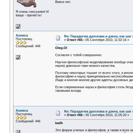
Вовсе нет.
Я очень сексуален! И
ваще - прелесть!
Ахимса
Re: Парадигма даосизма и дзена, как шаг
Постоялец
«
Ответ #65 :
05 Сентября 2010, 11:02:16 »
Сообщений: 446
Oleg.Ol
Согласен с тобой совершенно.
Научно-философское моделирование вообще очен
науки) довольно-таки низкого качества.
Поэтому некоторых тошнит от всего этого, и впол
философию и науку принципиально неспособными 
(Кадх и многие-многие другие адепты духовных ди
Если современные наука и философия столь бездар
таковыми всегда.
Ахимса
Re: Парадигма даосизма и дзена, как шаг
Постоялец
«
Ответ #66 :
05 Сентября 2010, 11:05:20 »
Сообщений: 446
kadh
Это форум ученых и философов, а также и всех о