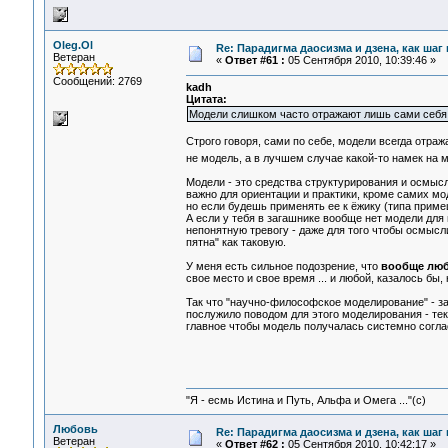
Oleg.Ol
Re: Парадигма даосизма и дзена, как шаг
Ветеран
«
Ответ #61 :
05 Сентября 2010, 10:39:46 »
Сообщений: 2769
kadh
Цитата:
Модели слишком часто отражают лишь сами себя
Строго говоря, сами по себе, модели всегда отра
не модель, а в лучшем случае какой-то намек на
Модели - это средства структурирования и осмысл
важно для ориентации и практики, кроме самих мо
но если будешь применять ее к ёжику (типа примешь
А если у тебя в загашнике вообще нет модели для
непонятную тревогу - даже для того чтобы осмысл
пятна" как таковую.
У меня есть сильное подозрение, что
вообще люб
свое место и свое время ... и любой, казалось б
Так что "научно-философское моделирование" - з
послужило поводом для этого моделирования - те
главное чтобы модель получалась системно согла
"Я - есмь Истина и Путь, Альфа и Омега ..."(с)
Любовь
Re: Парадигма даосизма и дзена, как шаг
Ветеран
«
Ответ #62 :
05 Сентября 2010, 10:42:17 »