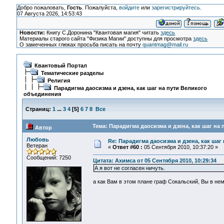
Добро пожаловать,
Гость
. Пожалуйста,
войдите
или
зарегистрируйтесь
.
07 Августа 2026, 14:53:43
Новости:
Книгу С.Доронина "Квантовая магия" читать
здесь
Материалы старого сайта "Физика Магии" доступны для просмотра
здесь
О замеченных глюках просьба писать на почту
quantmag@mail.ru
Квантовый Портал
Тематические разделы
Религия
Парадигма даосизма и дзена, как шаг на пути Великого
объединения
Страниц:
1
...
3
4
[
5
]
6
7
8
Все
Тема: Парадигма даосизма и дзена, как шаг на
Автор
Любовь
Re: Парадигма даосизма и дзена, как шаг
Ветеран
«
Ответ #60 :
05 Сентября 2010, 10:37:20 »
Сообщений: 7250
Цитата: Ахимса от 05 Сентября 2010, 10:29:34
А я вот не согласен ничуть.
а как Вам в этом плане граф Сокальский, Вы в не