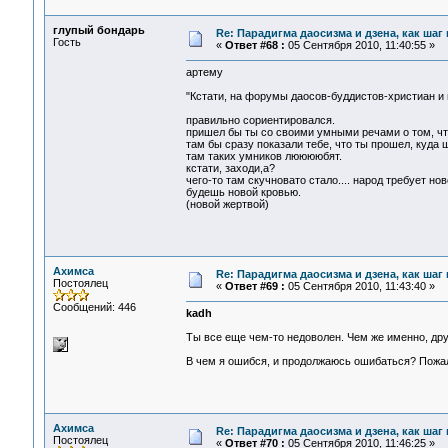
глупый бондарь
Re: Парадигма даосизма и дзена, как шаг
Гость
«
Ответ #68 :
05 Сентября 2010, 11:40:55 »
артему
"Кстати, на форумы даосов-буддистов-христиан и 
правильно сориентировался.
пришел бы ты со своими умными речами о том, что 
там бы сразу показали тебе, что ты прошел, куда 
там таких умников лююююбят.
кстати, заходи,а?
чего-то там скучновато стало.... народ требует нов
будешь новой кровью.
(новой жертвой)
Ахимса
Re: Парадигма даосизма и дзена, как шаг
Постоялец
«
Ответ #69 :
05 Сентября 2010, 11:43:40 »
Сообщений: 446
kadh
Ты все еще чем-то недоволен. Чем же именно, дру
В чем я ошибся, и продолжаюсь ошибаться? Пожал
Ахимса
Re: Парадигма даосизма и дзена, как шаг
Постоялец
«
Ответ #70 :
05 Сентября 2010, 11:46:25 »