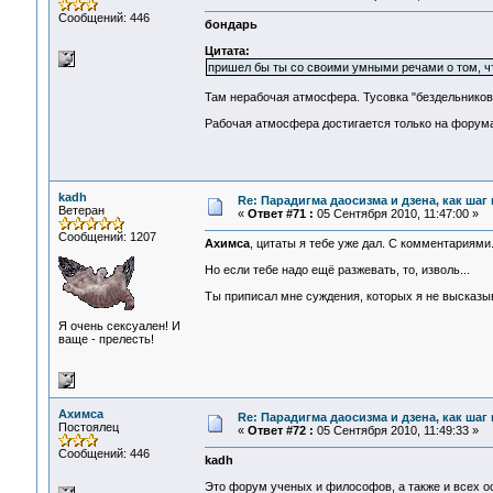
Сообщений: 446
бондарь
Цитата:
пришел бы ты со своими умными речами о том, что
Там нерабочая атмосфера. Тусовка "бездельников и
Рабочая атмосфера достигается только на форума
kadh
Re: Парадигма даосизма и дзена, как шаг
Ветеран
«
Ответ #71 :
05 Сентября 2010, 11:47:00 »
Сообщений: 1207
Ахимса
, цитаты я тебе уже дал. С комментариями
Но если тебе надо ещё разжевать, то, изволь...
Ты приписал мне суждения, которых я не высказыва
Я очень сексуален! И
ваще - прелесть!
Ахимса
Re: Парадигма даосизма и дзена, как шаг
Постоялец
«
Ответ #72 :
05 Сентября 2010, 11:49:33 »
Сообщений: 446
kadh
Это форум ученых и философов, а также и всех о