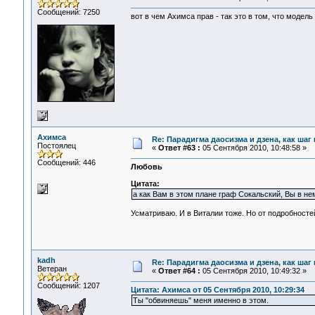
Сообщений: 7250
вот в чем Ахимса прав - так это в том, что модель
Ахимса
Re: Парадигма даосизма и дзена, как шаг
Постоялец
«
Ответ #63 :
05 Сентября 2010, 10:48:58 »
Сообщений: 446
Любовь
Цитата:
а как Вам в этом плане граф Сокальский, Вы в не
Усматриваю. И в Виталии тоже. Но от подробносте
kadh
Re: Парадигма даосизма и дзена, как шаг
Ветеран
«
Ответ #64 :
05 Сентября 2010, 10:49:32 »
Сообщений: 1207
Цитата: Ахимса от 05 Сентября 2010, 10:29:34
Ты "обвиняешь" меня именно в этом.