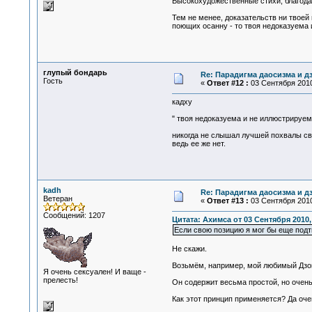
Высокохудожественные стихи, благода
Тем не менее, доказательств ни твоей 
поющих осанну - то твоя недоказуема
глупый бондарь
Re: Парадигма даосизма и д
Гость
«
Ответ #12 :
03 Сентября 2010
кадху
" твоя недоказуема и не иллюстрируем
никогда не слышал лучшей похвалы св
ведь ее же нет.
kadh
Re: Парадигма даосизма и д
Ветеран
«
Ответ #13 :
03 Сентября 2010
Сообщений: 1207
Цитата: Ахимса от 03 Сентября 2010,
Если свою позицию я мог бы еще подт
Не скажи.
Возьмём, например, мой любимый Дзог
Я очень сексуален! И ваще -
прелесть!
Он содержит весьма простой, но очень
Как этот принцип применяется? Да оч