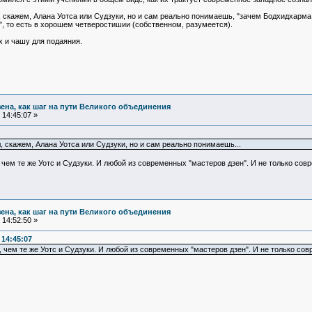
ал, скажем, Алана Уотса или Судзуки, но и сам реально понимаешь, "зачем Бодхидхарм
р", то есть в хорошем четверостишии (собственном, разумеется).
х и чашу для подаяния.
зена, как шаг на пути Великого объединения
14:45:07 »
л, скажем, Алана Уотса или Судзуки, но и сам реально понимаешь...
чем те же Уотс и Судзуки. И любой из современных "мастеров дзен". И не только совр
зена, как шаг на пути Великого объединения
14:52:50 »
 14:45:07
чем те же Уотс и Судзуки. И любой из современных "мастеров дзен". И не только сов