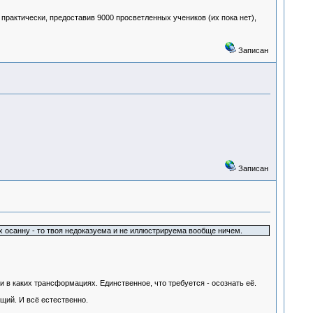
 практически, предоставив 9000 просветленных учеников (их пока нет),
Записан
Записан
х осанну - то твоя недоказуема и не иллюстрируема вообще ничем.
 в каких трансформациях. Единственное, что требуется - осознать её.
щий. И всё естественно.