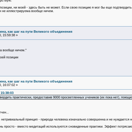
рствую.
позиции, ни моей - здесь быть не может. Если свою позицию я мог бы еще подтвердить
 и не иллюстрируема вообще ничем.
зена, как шаг на пути Великого объединения
, 15:59:38 »
а вообще ничем."
оей позиции
зена, как шаг на пути Великого объединения
, 16:07:02 »
 15:38:03
вердить практически, предоставив 9000 просветленных учеников (их пока нет), поющи
чен...
 нетривиальный принцип - природа человека изначально совершенна и не нуждается ни
ень просто - вместо медитаций используются сновиденные практики. Эффект потрясаю