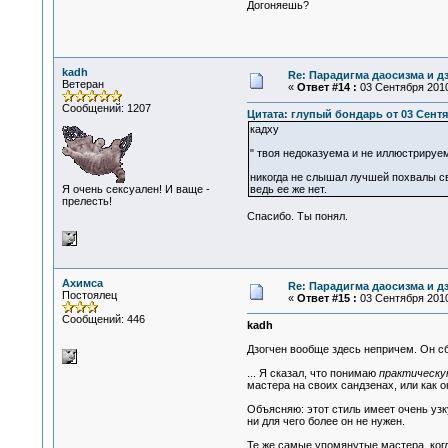
Догоняешь?
kadh
Re: Парадигма даосизма и д
Ветеран
«
Ответ #14 :
03 Сентября 2010
Сообщений: 1207
Цитата: глупый бондарь от 03 Сентяб
кадху
" твоя недоказуема и не иллюстрируе
никогда не слышал лучшей похвалы с
Я очень сексуален! И ваще -
ведь ее же нет.
прелесть!
Спасибо. Ты понял.
Ахимса
Re: Парадигма даосизма и д
Постоялец
«
Ответ #15 :
03 Сентября 2010
Сообщений: 446
kadh
Дзогчен вообще здесь непричем. Он сб
... Я сказал, что понимаю
практическу
мастера на своих сандзенах, или как о
Объясняю: этот стиль имеет очень узк
ни для чего более он не нужен.
Те же самые упомянутые мастера, ког