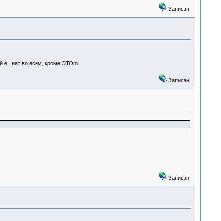
Записан
й е...нат во всем, кроме ЭТОго.
Записан
Записан