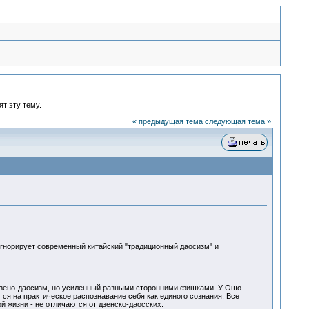
ят эту тему.
« предыдущая тема
следующая тема »
игнорирует современный китайский "традиционный даосизм" и
 дзено-даосизм, но усиленный разными сторонними фишками. У Ошо
ется на практическое распознавание себя как единого сознания. Все
 жизни - не отличаются от дзенско-даосских.