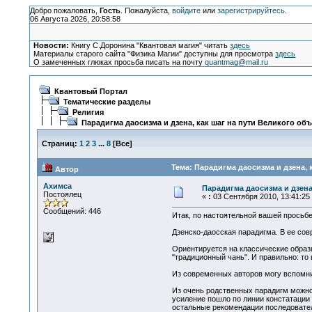
Добро пожаловать,
Гость
. Пожалуйста,
войдите
или
зарегистрируйтесь
.
06 Августа 2026, 20:58:58
Новости:
Книгу С.Доронина "Квантовая магия" читать
здесь
Материалы старого сайта "Физика Магии" доступны для просмотра
здесь
О замеченных глюках просьба писать на почту
quantmag@mail.ru
Квантовый Портал
Тематические разделы
Религия
Парадигма даосизма и дзена, как шаг на пути Великого об
Страниц:
1
2
3
...
8
[
Все
]
Тема: Парадигма даосизма и дзена, 
Автор
Ахимса
Парадигма даосизма и дзена
Постоялец
«
:
03 Сентября 2010, 13:41:25
Сообщений: 446
Итак, по настоятельной вашей просьбе
Дзенско-даосская парадигма. В ее сов
Ориентируется на классические образ
"традиционный чань". И правильно: то
Из современных авторов могу вспомнит
Из очень родственных парадигм можно
усиление пошло по линии констатации в
остальные рекомендации последовател