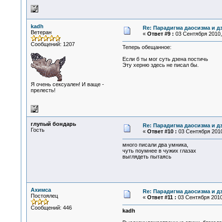
kadh
Re: Парадигма даосизма и д
Ветеран
«
Ответ #9 :
03 Сентября 2010, 
Сообщений: 1207
Теперь обещанное:
Если б ты мог суть дзена постичь
Эту херню здесь не писал бы.
Я очень сексуален! И ваще -
прелесть!
глупый бондарь
Re: Парадигма даосизма и д
Гость
«
Ответ #10 :
03 Сентября 2010
много писали два умника,
чуть поумнее в чужих глазах
выглядеть пытаясь
Ахимса
Re: Парадигма даосизма и д
Постоялец
«
Ответ #11 :
03 Сентября 2010,
Сообщений: 446
kadh