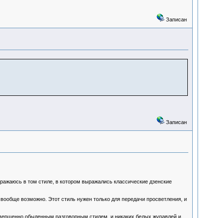
Записан
Записан
выражаюсь в том стиле, в котором выражались классические дзенские
 вообще возможно. Этот стиль нужен только для передачи просветления, и
овершенно обыденным разговорным стилем, и никаких белых журавлей и