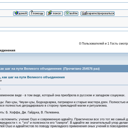
0 Пользователей и 1 Гость смотр
ъединения
как шаг на пути Великого объединения (Прочитано 254576 раз)
, как шаг на пути Великого объединения
 »
.
ременном виде - в том виде, который она приобрела в русском и западном социумах.
цы: Лао-цзы, Чжуан-цзы, Бодхидхарма, патриархи и старые мастера дзен. Полностью 
 все полностью деградировало в сторону прикладной магии и ритуализма.
ь: Б. Хоффа, Дм. Гайдука, В. Пелевина.
 вспомнить: учение Ошо и современную адвайту. Практически все это тот же самый
редности т. н. "эго" и полезности его "смерти". В адвайте же значительный упор дела
ей Ошо и адвайтистов по поводу прикладного применения оных учений в повседневной