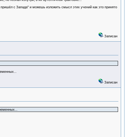
а пришёл с Запада" и можешь изложить смысл этих учений как это принято
Записан
еменных...
Записан
ременных...