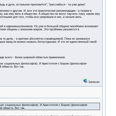
будь в духе, остальное приложится", "расслабься - ты уже дома".
множко о другом. И, все эти практические рекомендации - а теории в
му, как ему жить в обществе. А общество не могут научить тому, каким ему
точными для того, чтобы все уверовали в них, и начали жить
зей и единомышленников. Но уже в большой общине неизбежно возникают
йствия общины с внешним миром. Эти проблемы решаются в
 те дела, - и критики абсолютно справедливой. Пока он занимался
орые вряд ли можно назвать богоугодными. И это не единственный такой
жде всего - более широкой областью применения.
чших социальных философов). И Аристотеля с Бором (философов-
 области. Вот так.
Записан
чших социальных философов). И Аристотеля с Бором (философов-
 области. Вот так.