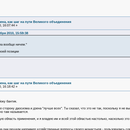
зена, как шаг на пути Великого объединения
, 16:07:44 »
ря 2010, 15:59:38
ма вообще ничем."
воей позиции
зена, как шаг на пути Великого объединения
, 16:18:42 »
оку бантик.
ю
сторону даосизма и дзена "лучше всех". Ты сказал, что это не так, поскольку я не 
но там называется.
ую область применения, и я владею им и всей этой областью настолько, насколько это
да они решали например хозяйственные вопросы своего монастыря - пользовались с