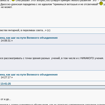
овность".
Она решает этот вопрос,постулируя принцип любого развития "эго" - "сна
 Даосско-дзенская парадигма с ее идеалом "прикинься ветошью и не отсвечивай"
у
 не может.
истве янтарной, в переливах света...» (c)
зена, как шаг на пути Великого объединения
14:08:31 »
все рассматривать с точки зрения разных учений, в том числе и с НИКАКОГО учения.
зена, как шаг на пути Великого объединения
14:27:17 »
 13:41:25
т и до...
комился с этими учениями в общем виде, как их трактует современное западное сознание