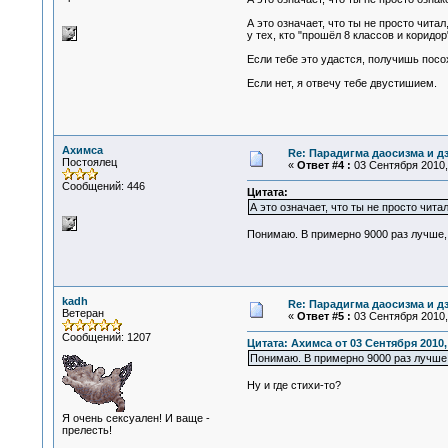
А это означает, что ты не просто чит
у тех, кто "прошёл 8 классов и коридо
Если тебе это удастся, получишь посо
Если нет, я отвечу тебе двустишием.
Ахимса
Re: Парадигма даосизма и д
Постоялец
«
Ответ #4 :
03 Сентября 2010, 
Сообщений: 446
Цитата:
А это означает, что ты не просто чита
Понимаю. В примерно 9000 раз лучше, 
kadh
Re: Парадигма даосизма и д
Ветеран
«
Ответ #5 :
03 Сентября 2010, 
Сообщений: 1207
Цитата: Ахимса от 03 Сентября 2010,
Понимаю. В примерно 9000 раз лучше, 
Ну и где стихи-то?
Я очень сексуален! И ваще -
прелесть!