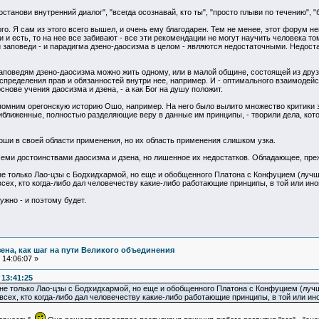
останови внутренний диалог", "всегда осознавай, кто ты", "просто плыви по течению", "
го. Я сам из этого всего вышел, и очень ему благодарен. Тем не менее, этот форум не
и и есть, то на нее все забивают - все эти рекомендации не могут научить человека то
 заповеди - и парадигма дзено-даосизма в целом - являются недостаточными. Недоста
аповедям дзено-даосизма можно жить одному, или в малой общине, состоящей из дру
пределения прав и обязанностей внутри нее, например. И - оптимального взаимоде
снове учения даосизма и дзена, - а как Бог на душу положит.
спомним орегонскую историю Ошо, например. На него было вылито множество критики за
иближенные, полностью разделяющие веру в данные им принципы, - творили дела, кот
ши в своей области применения, но их область применения слишком узка.
семи достоинствами даосизма и дзена, но лишенное их недостатков. Обладающее, пре
не только Лао-цзы с Бодхидхармой, но еще и обобщенного Платона с Конфуцием (лу
сех, кто когда-либо дал человечеству какие-либо работающие принципы, в той или иной
ужно - и поэтому будет.
зена, как шаг на пути Великого объединения
14:06:07 »
 13:41:25
 не только Лао-цзы с Бодхидхармой, но еще и обобщенного Платона с Конфуцием (лу
всех, кто когда-либо дал человечеству какие-либо работающие принципы, в той или иной