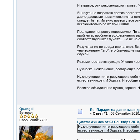
И вкратце, эти рекомендации таковы: "
Я ничуть не возражаю против всего это
дзено-даосизме практически нет, а есл
следует быть. Именно поэтому все эти
исключительно по их принципам.
Последнее попросту невозможно. По з
проблемы: проблемы эффективного рас
соответствующих случаях... Но не на о
Результат же не всегда впечатляет. В
уничтожением "эго", его ближайшие пр
случай.
Резюме: соответствующие Учения хоро
Нужно же: нечто новое, обладающее в
Нужно учение, интегрирующее в себя 
естественников). И Христа. И вообще в
Великое объединение нужно, короче. Н
Quangel
Re: Парадигма даосизма и д
Ветеран
«
Ответ #1 :
03 Сентября 2010, 
Сообщений: 7733
Цитата: Ахимса от 03 Сентября 2010,
Нужно учение, интегрирующее в себя
естественников). И Христа. И вообще 