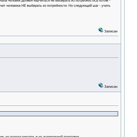
чала человек должен научиться не выбирать из потребности,а потом -
чит человека НЕ выбирать из потребности. Но следующий шаг - учить
Записан
Записан
, но познал изнутри, в их аутентичной трактовке...