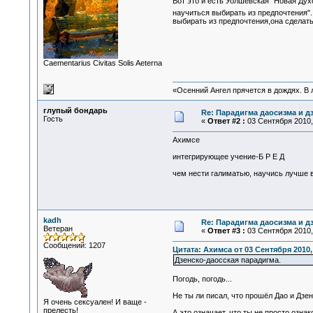
Вот это и есть Уолшевская "Новая Дух
научиться выбирать из предпочтения".
выбирать из предпочтения,она сделать
Сaementarius Civitas Solis Aeterna
«Осенний Ангел прячется в дождях. В л
глупый бондарь
Re: Парадигма даосизма и д
Гость
«
Ответ #2 :
03 Сентября 2010, 
Ахимсе
интегрирующее учение-Б Р Е Д
чем нести галиматью, научись лучше 
kadh
Re: Парадигма даосизма и д
Ветеран
«
Ответ #3 :
03 Сентября 2010, 
Сообщений: 1207
Цитата: Ахимса от 03 Сентября 2010,
Дзенско-даосская парадигма.
Погодь, погодь...
Не ты ли писал, что прошёл Дао и Дзен о
Я очень сексуален! И ваще -
прелесть!
А это означает, что ты не просто озна