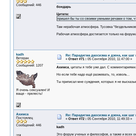
Сообщений: 446
бондарь
Цитата:
пришел бы ты со своими умными речами о том, что
Там нерабочая атмосфера. Тусовка "бездельников и
Рабочая атмосфера достигается только на форума
kadh
Re: Парадигма даосизма и дзена, как шаг
Ветеран
«
Ответ #71 :
05 Сентября 2010, 11:47:00 »
Сообщений: 1207
Ахимса
, цитаты я тебе уже дал. С комментариями
Но если тебе надо ещё разжевать, то, изволь...
Ты приписал мне суждения, которых я не высказыва
Я очень сексуален! И
ваще - прелесть!
Ахимса
Re: Парадигма даосизма и дзена, как шаг
Постоялец
«
Ответ #72 :
05 Сентября 2010, 11:49:33 »
Сообщений: 446
kadh
Это форум ученых и философов, а также и всех о