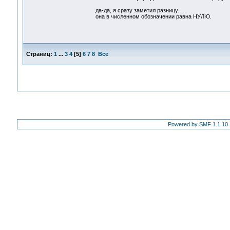
да-да, я сразу заметил разницу.
она в численном обозначении равна НУЛЮ.
Страниц:
1
...
3
4
[
5
]
6
7
8
Все
Powered by SMF 1.1.10