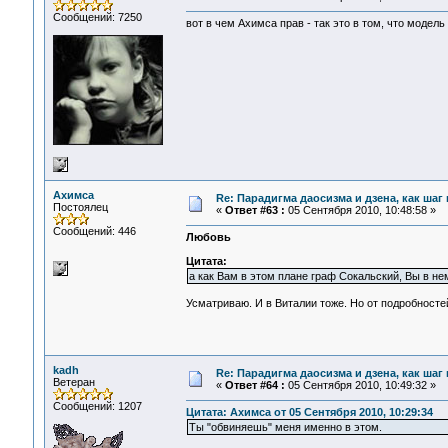
Сообщений: 7250
вот в чем Ахимса прав - так это в том, что модель
Ахимса
Re: Парадигма даосизма и дзена, как шаг
Постоялец
«
Ответ #63 :
05 Сентября 2010, 10:48:58 »
Сообщений: 446
Любовь
Цитата:
а как Вам в этом плане граф Сокальский, Вы в не
Усматриваю. И в Виталии тоже. Но от подробносте
kadh
Re: Парадигма даосизма и дзена, как шаг
Ветеран
«
Ответ #64 :
05 Сентября 2010, 10:49:32 »
Сообщений: 1207
Цитата: Ахимса от 05 Сентября 2010, 10:29:34
Ты "обвиняешь" меня именно в этом.