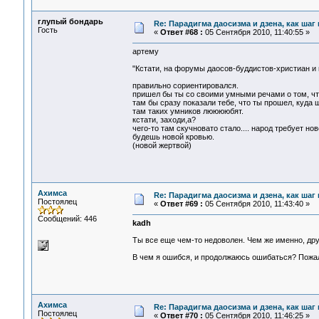
глупый бондарь
Re: Парадигма даосизма и дзена, как шаг
Гость
«
Ответ #68 :
05 Сентября 2010, 11:40:55 »
артему
"Кстати, на форумы даосов-буддистов-христиан и 
правильно сориентировался.
пришел бы ты со своими умными речами о том, что 
там бы сразу показали тебе, что ты прошел, куда 
там таких умников лююююбят.
кстати, заходи,а?
чего-то там скучновато стало.... народ требует нов
будешь новой кровью.
(новой жертвой)
Ахимса
Re: Парадигма даосизма и дзена, как шаг
Постоялец
«
Ответ #69 :
05 Сентября 2010, 11:43:40 »
Сообщений: 446
kadh
Ты все еще чем-то недоволен. Чем же именно, дру
В чем я ошибся, и продолжаюсь ошибаться? Пожал
Ахимса
Re: Парадигма даосизма и дзена, как шаг
Постоялец
«
Ответ #70 :
05 Сентября 2010, 11:46:25 »