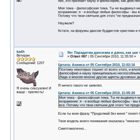
них, кто признает науку и философию, как действ
Моя тема - философская тема. Ты не выдвинул ни
возражение: я - и вообще любые философы - мы вс
Потому что твои святыни для этого "не предназнач
Неужели?
Кстати, на форумы даосов-буддистов-христиан и п
kadh
Re: Парадигма даосизма и дзена, как шаг
Ветеран
«
Ответ #67 :
05 Сентября 2010, 11:35:50 »
Сообщений: 1207
Цитата: Ахимса от 05 Сентября 2010, 11:02:16
Поэтому некоторых тошнит от всего этого, и впо
философию и науку принципиально неспособными 
(Кадх и многие-многие другие адепты духовных д
Я ничего такого не заявлял.
Я очень сексуален! И
ваще - прелесть!
Цитата: Ахимса от 05 Сентября 2010, 11:05:20
Моя тема - философская тема. Ты не выдвинул ни
возражение: я - и вообще любые философы - мы в
все. Потому что твои святыни для этого "не пред
Если ты мою фразу "Продолжай без меня." понял т
Твоя модель моего понимания оказалась "некачес
Симптоматично...