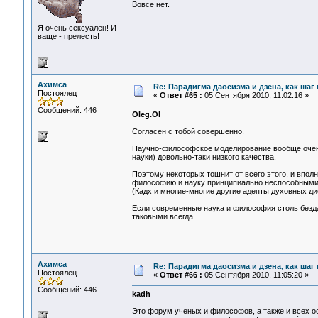
Вовсе нет.
Я очень сексуален! И
ваще - прелесть!
Ахимса
Re: Парадигма даосизма и дзена, как шаг
Постоялец
«
Ответ #65 :
05 Сентября 2010, 11:02:16 »
Сообщений: 446
Oleg.Ol
Согласен с тобой совершенно.
Научно-философское моделирование вообще очен
науки) довольно-таки низкого качества.
Поэтому некоторых тошнит от всего этого, и впол
философию и науку принципиально неспособными 
(Кадх и многие-многие другие адепты духовных ди
Если современные наука и философия столь бездар
таковыми всегда.
Ахимса
Re: Парадигма даосизма и дзена, как шаг
Постоялец
«
Ответ #66 :
05 Сентября 2010, 11:05:20 »
Сообщений: 446
kadh
Это форум ученых и философов, а также и всех о