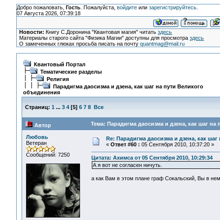
Добро пожаловать,
Гость
. Пожалуйста,
войдите
или
зарегистрируйтесь
.
07 Августа 2026, 07:39:18
Новости:
Книгу С.Доронина "Квантовая магия" читать
здесь
Материалы старого сайта "Физика Магии" доступны для просмотра
здесь
О замеченных глюках просьба писать на почту
quantmag@mail.ru
Квантовый Портал
Тематические разделы
Религия
Парадигма даосизма и дзена, как шаг на пути Великого
объединения
Страниц:
1
...
3
4
[
5
]
6
7
8
Все
Тема: Парадигма даосизма и дзена, как шаг на
Автор
Любовь
Re: Парадигма даосизма и дзена, как шаг
Ветеран
«
Ответ #60 :
05 Сентября 2010, 10:37:20 »
Сообщений: 7250
Цитата: Ахимса от 05 Сентября 2010, 10:29:34
А я вот не согласен ничуть.
а как Вам в этом плане граф Сокальский, Вы в не