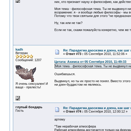
них, кто признает науку и философию, как действ
Моя тема - философская тема. Ты не выдвинул ни
возражение: я - и вообще любые философы - мы вс
Потому что твои святыни для этого "не предназнач
Ну, так или не так?
Если не так, скажи пожалуйста конкретно, чем же т
kadh
Re: Парадигма даосизма и дзена, как шаг
Ветеран
«
Ответ #73 :
05 Сентября 2010, 11:52:06 »
Сообщений: 1207
Цитата: Ахимса от 05 Сентября 2010, 11:49:33
Моя тема - философская тема. Ты не выдвинул ни
Ошибаешься.
Выдвинул, но ты их просто не понял. Вместо этого
Я очень сексуален! И
ни дзен-буддистом не являюсь.
ваще - прелесть!
глупый бондарь
Re: Парадигма даосизма и дзена, как шаг
Гость
«
Ответ #74 :
05 Сентября 2010, 12:00:12 »
артему
"Там нерабочая атмосфера
Рабочая атмосфера достигается только на форума