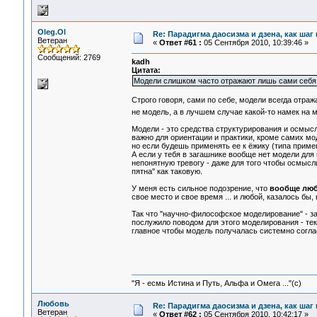
Oleg.Ol
Re: Парадигма даосизма и дзена, как шаг
Ветеран
«
Ответ #61 :
05 Сентября 2010, 10:39:46 »
Сообщений: 2769
kadh
Цитата:
Модели слишком часто отражают лишь сами себя
Строго говоря, сами по себе, модели всегда отра
не модель, а в лучшем случае какой-то намек на
Модели - это средства структурирования и осмысл
важно для ориентации и практики, кроме самих мо
но если будешь применять ее к ёжику (типа примешь
А если у тебя в загашнике вообще нет модели для
непонятную тревогу - даже для того чтобы осмысл
пятна" как таковую.
У меня есть сильное подозрение, что
вообще люб
свое место и свое время ... и любой, казалось б
Так что "научно-философское моделирование" - з
послужило поводом для этого моделирования - те
главное чтобы модель получалась системно согла
"Я - есмь Истина и Путь, Альфа и Омега ..."(с)
Любовь
Re: Парадигма даосизма и дзена, как шаг
Ветеран
«
Ответ #62 :
05 Сентября 2010, 10:42:17 »