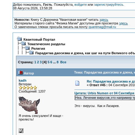
Добро пожаловать,
Гость
. Пожалуйста,
войдите
или
зарегистрируйтесь
.
08 Августа 2026, 13:58:28
Новости:
Книгу С.Доронина "Квантовая магия" читать
здесь
Материалы старого сайта "Физика Магии" доступны для просмотра
здесь
О замеченных глюках просьба писать на почту
quantmag@mail.ru
Квантовый Портал
Тематические разделы
Религия
Парадигма даосизма и дзена, как шаг на пути Великого об
Страниц:
1
2
3
[
4
]
5
6
...
8
Все
Тема: Парадигма даосизма и дзена, 
Автор
kadh
Re: Парадигма даосизма и д
Ветеран
«
Ответ #45 :
04 Сентября 2010
Сообщений: 1207
Цитата: Urbis Numen от 04 Сентября 
Неа. Лечение вирусов,это например т
Это - вирусы. Как и Лазарев.
Я очень сексуален! И ваще -
прелесть!