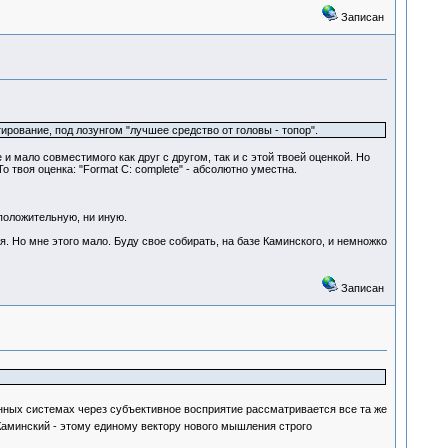
Записан
ование, под лозунгом "лучшее средство от головы - топор".
 и мало совместимого как друг с другом, так и с этой твоей оценкой. Но
о твоя оценка: "Format C: соmplete" - абсолютно уместна.
положительную, ни иную.
я. Но мне этого мало. Буду свое собирать, на базе Каминского, и немножко
Записан
анных системах через субъективное восприятие рассматривается все та же
Каминский - этому единому вектору нового мышления строго