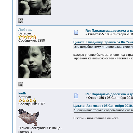
Любовь
Re: Парадигма даосизма и д
Ветеран
«
Ответ #55 :
05 Сентября 2010
Сообщений: 7250
Цитата: Владимир Травка от 04 Сентя
это подобно тому, что все азиатские
каждое учение было заточено под страт
арсенал же возможностей - тактика - к
kadh
Re: Парадигма даосизма и д
Ветеран
«
Ответ #56 :
05 Сентября 2010
Сообщений: 1207
Цитата: Ахимса от 05 Сентября 2010,
Я оцениваю только современное состо
В этом - твоя главная ошибка.
Я очень сексуален! И ваще -
прелесть!