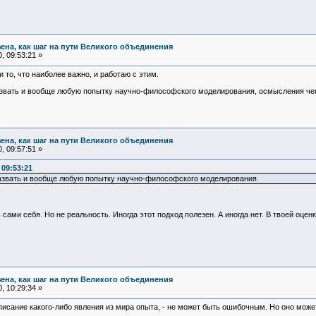
зена, как шаг на пути Великого объединения
, 09:53:21 »
 то, что наиболее важно, и работаю с этим.
вать и вообще любую попытку научно-философского моделирования, осмысления чего
зена, как шаг на пути Великого объединения
, 09:57:51 »
 09:53:21
азвать и вообще любую попытку научно-философского моделирования
ами себя. Но не реальность. Иногда этот подход полезен. А иногда нет. В твоей оцен
зена, как шаг на пути Великого объединения
, 10:29:34 »
сание какого-либо явления из мира опыта, - не может быть ошибочным. Но оно може