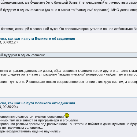
 одинаковыми), а в буддизме Ум с большой буквы (т.е. очищенный от личностных замо
 буддизм в одном флаконе (да еще в каком-то "западном" варианте) IMHO дело непер
 бегемот, лежащий в зловонной луже. Он поспешил проснуться и пошел любоваться б
зена, как шаг на пути Великого объединения
, 08:00:12 »
ий буддизм в одном флаконе
онник и практик даосизма и дзена, обратившись к классике того и другого, а также к
 ему следует жить - а не с праздным "академическим" интересом - найдет там и там 
ения - для меня. Я оцениваю только современное состояние этих двух систем, а в с
зена, как шаг на пути Великого объединения
, 09:30:20 »
е говорится о самостоятельном осознании
имо, там все завист от программера и его целей...
рован по разным прогам под разные цели - он этого не поймет и даже мучится не буде
е по граничным условиям...
еры воздействивать еще не научились...