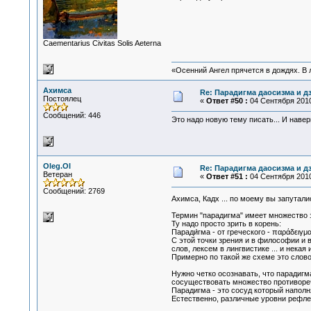
Сaementarius Civitas Solis Aeterna
«Осенний Ангел прячется в дождях. В л
Ахимса
Re: Парадигма даосизма и д
Постоялец
«
Ответ #50 :
04 Сентября 2010,
Сообщений: 446
Это надо новую тему писать... И навер
Oleg.Ol
Re: Парадигма даосизма и д
Ветеран
«
Ответ #51 :
04 Сентября 2010
Сообщений: 2769
Ахимса, Кадх ... по моему вы запутал
Термин "парадигма" имеет множество з
Ту надо просто зрить в корень:
Паради́гма - от греческого - παράδειγμ
С этой точки зрения и в философии и в
слов, лексем в лингвистике ... и нек
Примерно по такой же схеме это слово 
Нужно четко осознавать, что парадигм
сосуществовать множество противореч
Парадигма - это сосуд который наполн
Естественно, различные уровни рефлек