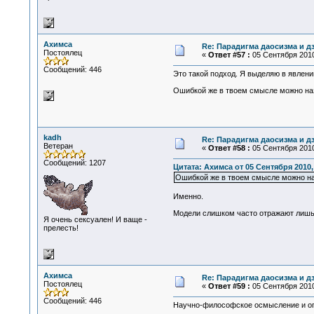
Ахимса
Re: Парадигма даосизма и д
Постоялец
«
Ответ #57 :
05 Сентября 2010
Сообщений: 446
Это такой подход. Я выделяю в явлении
Ошибкой же в твоем смысле можно наз
kadh
Re: Парадигма даосизма и д
Ветеран
«
Ответ #58 :
05 Сентября 2010
Сообщений: 1207
Цитата: Ахимса от 05 Сентября 2010,
Ошибкой же в твоем смысле можно н
Именно.
Модели слишком часто отражают лишь с
Я очень сексуален! И ваще -
прелесть!
Ахимса
Re: Парадигма даосизма и д
Постоялец
«
Ответ #59 :
05 Сентября 2010
Сообщений: 446
Научно-философское осмысление и опи