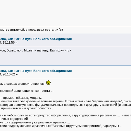
истве янтарной, в переливах света...» (c)
зена, как шаг на пути Великого объединения
 15:11:56 »
ное, большую... Может и напишу. Как получится.
зена, как шаг на пути Великого объединения
, 20:10:02 »
ись в словах и спорите ниочем
начений завиясщих от контекста ...
α - пример, образец, модель.
 лингвистике это довольно точный термин. И там и там - это "первичная модель", сис
ая исходная совокупность фундаментальных несводимых к друг другу категорий (и свя
применяется и в других областях ...
а - в любом случае есть средство оформления, структурирования рефлексии ... и по
ивых содержаний ...
яется содержаниями уже реальной практики ...
сии подразумевают и различные "базовые структуры восприятия", парадигмы ...