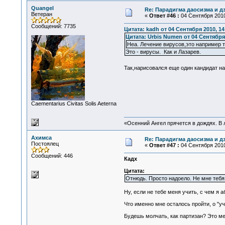
Quangel
Re: Парадигма даосизма и д
Ветеран
«
Ответ #46 :
04 Сентября 2010
Сообщений: 7735
Цитата: kadh от 04 Сентября 2010, 14
Цитата: Urbis Numen от 04 Сентября 
Неа. Лечение вирусов,это например 
Это - вирусы. Как и Лазарев.
Так,нарисовался еще один кандидат 
Сaementarius Civitas Solis Aeterna
«Осенний Ангел прячется в дождях. В л
Ахимса
Re: Парадигма даосизма и д
Постоялец
«
Ответ #47 :
04 Сентября 2010
Сообщений: 446
Кадх
Цитата:
Отнюдь. Просто надоело. Не мне тебя
Ну, если не тебе меня учить, с чем я
Что именно мне осталось пройти, о "у
Будешь молчать, как партизан? Это м