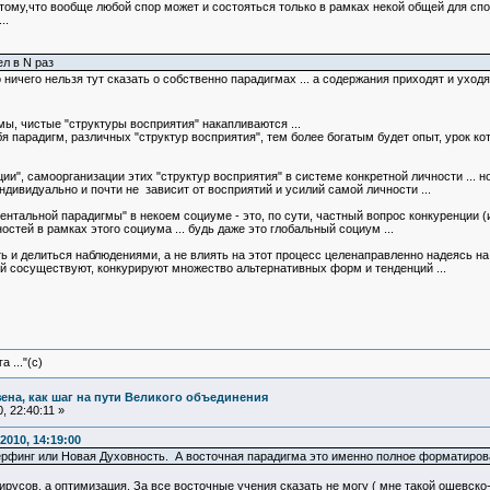
потому,что вообще любой спор может и состояться только в рамках некой общей для спо
..
ел в N раз
ибо ничего нельзя тут сказать о собственно парадигмах ... а содержания приходят и ухо
ы, чистые "структуры восприятия" накапливаются ...
бя парадигм, различных "структур восприятия", тем более богатым будет опыт, урок 
ии", самоорганизации этих "структур восприятия" в системе конкретной личности ... н
дивидуально и почти не зависит от восприятий и усилий самой личности ...
ентальной парадигмы" в некоем социуме - это, по сути, частный вопрос конкуренции (
стей в рамках этого социума ... будь даже это глобальный социум ...
ь и делиться наблюдениями, а не влиять на этот процесс целенаправленно надеясь н
ей сосуществуют, конкурируют множество альтернативных форм и тенденций ...
 ..."(с)
зена, как шаг на пути Великого объединения
 22:40:11 »
2010, 14:19:00
рфинг или Новая Духовность. А восточная парадигма это именно полное форматирован
ирусов, а оптимизация. За все восточные учения сказать не могу ( мне такой ошевско