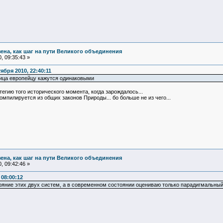
зена, как шаг на пути Великого объединения
, 09:35:43 »
бря 2010, 22:40:11
 лица европейцу кажутся одинаковыми
егию того исторического момента, когда зарождалось...
омпилируется из общих законов Природы... бо больше не из чего...
зена, как шаг на пути Великого объединения
, 09:42:46 »
 08:00:12
яние этих двух систем, а в современном состоянии оцениваю только парадигмальный