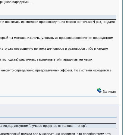
рщиков парадигмы ...
дят и постигать их можно и превосходить их можно не только N раз, но даже
который ты можешь извлечь, уловить из процесса восприятия посредством
о это уже совершенно не тема для споров и разговоров , ибо в каждом
и господств) различных вариантов этой парадигмы на неких
а какой-то определенно предсказуемый эффект. Но система находится в
Записан
ие,под лозунгом "лучшее средство от головы - топор".
-ахимковский подход все миксовать не нравится, это подобно тому, что