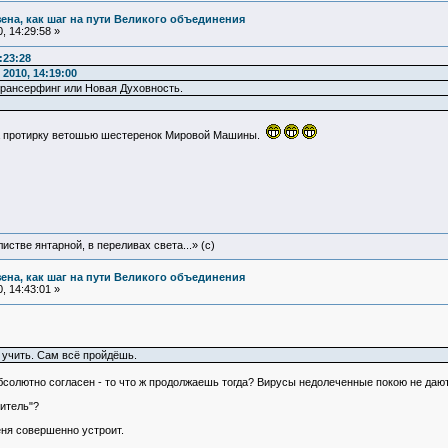
зена, как шаг на пути Великого объединения
, 14:29:58 »
:23:28
2010, 14:19:00
трансерфинг или Новая Духовность.
на протирку ветошью шестеренок Мировой Машины.
истве янтарной, в переливах света...» (c)
зена, как шаг на пути Великого объединения
, 14:43:01 »
 учить. Сам всё пройдёшь.
 абсолютно согласен - то что ж продолжаешь тогда? Вирусы недолеченные покою не даю
читель"?
еня совершенно устроит.