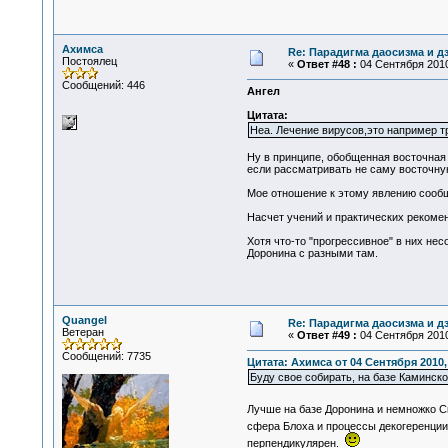
Ахимса
Re: Парадигма даосизма и д
Постоялец
«
Ответ #48 :
04 Сентября 2010
Сообщений: 446
Ангел
Цитата:
Неа. Лечение вирусов,это например т
Ну в принципе, обобщенная восточная п
если рассматривать не саму восточную 
Мое отношение к этому явлению сообщ
Насчет учений и практических рекомен
Хотя что-то "прогрессивное" в них нес
Доронина с разными там.
Quangel
Re: Парадигма даосизма и д
Ветеран
«
Ответ #49 :
04 Сентября 2010
Сообщений: 7735
Цитата: Ахимса от 04 Сентября 2010,
Буду свое собирать, на базе Каминско
Лучше на базе Доронина и немножко 
сфера Блоха и процессы декогеренции.
перпендикулярен.