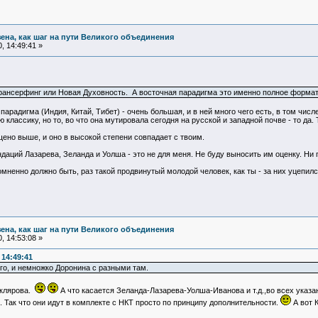
зена, как шаг на пути Великого объединения
, 14:49:41 »
рансерфинг или Новая Духовность. А восточная парадигма это именно полное форматир
арадигма (Индия, Китай, Тибет) - очень большая, и в ней много чего есть, в том числе
классику, но то, во что она мутировала сегодня на русской и западной почве - то да. Т
ено выше, и оно в высокой степени совпадает с твоим.
даций Лазарева, Зеланда и Уолша - это не для меня. Не буду выносить им оценку. Ни 
омненно должно быть, раз такой продвинутый молодой человек, как ты - за них уцепилс
зена, как шаг на пути Великого объединения
, 14:53:08 »
 14:49:41
го, и немножко Доронина с разными там.
Склярова.
А что касается Зеланда-Лазарева-Уолша-Иванова и т.д.,во всех указ
 Так что они идут в комплекте с НКТ просто по принципу дополнительности.
А вот 