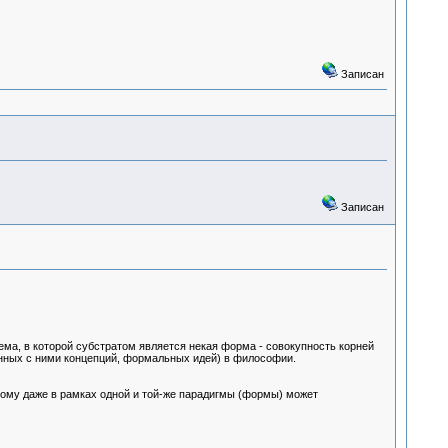
Записан
Записан
тема, в которой субстратом является некая форма - совокупность корней
занных с ними концепций, формальных идей) в философии.
этому даже в рамках одной и той-же парадигмы (формы) может