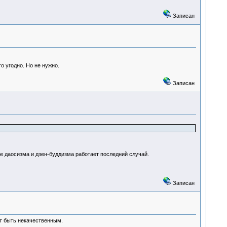
Записан
 угодно. Но не нужно.
Записан
ке даосизма и дзен-буддизма работает последний случай.
Записан
т быть некачественным.