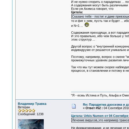
И не нужно спорить о парадигмах ... 
А содержания могут быть различными .
Если уж Ахимса говорит, что
Цитата:
Сказано тебе - постиг и даже превзош
то и фиг с ним, пусть так и будет ... 
и N+1 ...
Содержания преходящи, а вот парадигм
И это правильно, ибо чем больше у те
этих структур ...
Другой вопрос о "внутренней конкуренц
индивидууме от решается уникально ин
Поэтому, например, вопрос о смене "м
промежуточных уровнях развития лично
Так что мы тут можем скорее наблюдат
процессе, в становлении и потому в н
"Я - есмь Истина и Путь, Альфа и Омега
Владимир Травка
Re: Парадигма даосизма и д
Ветеран
«
Ответ #52 :
04 Сентября 2010,
Сообщений: 1238
Цитата: Urbis Numen от 04 Сентября 
Лечение вирусов,это например трансе
Не форматирование, и не лечение от в