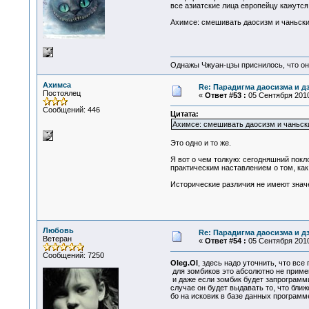
все азиатские лица европейцу кажутся
Ахимсе: смешивать даосизм и чаньский
Однажы Чжуан-цзы приснилось, что он
Ахимса
Re: Парадигма даосизма и д
Постоялец
«
Ответ #53 :
05 Сентября 2010
Сообщений: 446
Цитата:
Ахимсе: смешивать даосизм и чаньск
Это одно и то же.
Я вот о чем толкую: сегодняшний покл
практическим наставлением о том, как
Исторические различия не имеют знач
Любовь
Re: Парадигма даосизма и д
Ветеран
«
Ответ #54 :
05 Сентября 2010
Сообщений: 7250
Oleg.Ol
, здесь надо уточнить, что вс
для зомбиков это абсолютно не примен
и даже если зомбик будет запрограмми
случае он будет выдавать то, что ближ
бо на исковик в базе данных программ