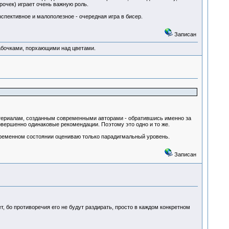
рочек) играет очень важную роль.
спективное и малополезное - очередная игра в бисер.
Записан
абочками, порхающими над цветами.
 материалам, созданным современными авторами - обратившись именно за
совершенно одинаковые рекомендации. Поэтому это одно и то же.
овременном состоянии оцениваю только парадигмальный уровень.
Записан
т, бо противоречия его не будут раздирать, просто в каждом конкретном