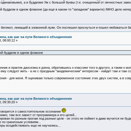
 одинаковыми), а в буддизме Ум с большой буквы (т.е. очищенный от личностных замо
 буддизм в одном флаконе (да еще в каком-то "западном" варианте) IMHO дело непер
 бегемот, лежащий в зловонной луже. Он поспешил проснуться и пошел любоваться б
зена, как шаг на пути Великого объединения
, 08:00:12 »
ий буддизм в одном флаконе
онник и практик даосизма и дзена, обратившись к классике того и другого, а также к
 ему следует жить - а не с праздным "академическим" интересом - найдет там и там 
ения - для меня. Я оцениваю только современное состояние этих двух систем, а в с
зена, как шаг на пути Великого объединения
, 09:30:20 »
е говорится о самостоятельном осознании
имо, там все завист от программера и его целей...
рован по разным прогам под разные цели - он этого не поймет и даже мучится не буде
е по граничным условиям...
еры воздействивать еще не научились...