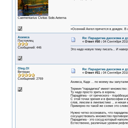
Сaementarius Civitas Solis Aeterna
«Осенний Ангел прячется в дождях. В л
Ахимса
Re: Парадигма даосизма и д
Постоялец
«
Ответ #50 :
04 Сентября 2010,
Сообщений: 446
Это надо новую тему писать... И навер
Oleg.Ol
Re: Парадигма даосизма и д
Ветеран
«
Ответ #51 :
04 Сентября 2010
Сообщений: 2769
Ахимса, Кадх ... по моему вы запутал
Термин "парадигма" имеет множество з
Ту надо просто зрить в корень:
Паради́гма - от греческого - παράδειγμ
С этой точки зрения и в философии и в
слов, лексем в лингвистике ... и нек
Примерно по такой же схеме это слово 
Нужно четко осознавать, что парадигм
сосуществовать множество противореч
Парадигма - это сосуд который наполн
Естественно, различные уровни рефлек