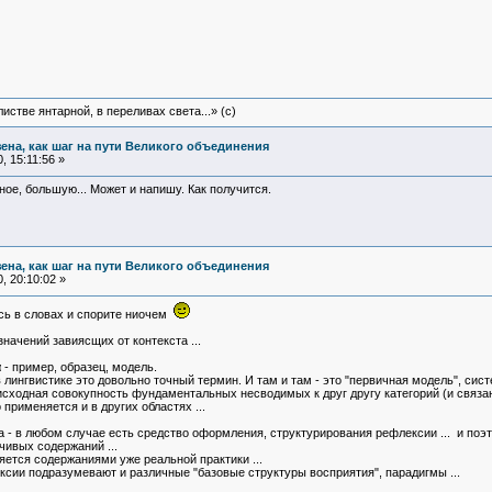
истве янтарной, в переливах света...» (c)
зена, как шаг на пути Великого объединения
 15:11:56 »
ное, большую... Может и напишу. Как получится.
зена, как шаг на пути Великого объединения
, 20:10:02 »
ись в словах и спорите ниочем
начений завиясщих от контекста ...
α - пример, образец, модель.
 лингвистике это довольно точный термин. И там и там - это "первичная модель", сис
ая исходная совокупность фундаментальных несводимых к друг другу категорий (и свя
применяется и в других областях ...
а - в любом случае есть средство оформления, структурирования рефлексии ... и по
ивых содержаний ...
яется содержаниями уже реальной практики ...
сии подразумевают и различные "базовые структуры восприятия", парадигмы ...