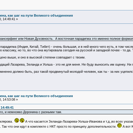
зена, как шаг на пути Великого объединения
, 14:49:41 »
рансерфинг или Новая Духовность. А восточная парадигма это именно полное форматир
арадигма (Индия, Китай, Тибет) - очень большая, и в ней много чего есть, в том числе
классику, но то, во что она мутировала сегодня на русской и западной почве - то да. Т
ено выше, и оно в высокой степени совпадает с твоим.
даций Лазарева, Зеланда и Уолша - это не для меня. Не буду выносить им оценку. Ни 
омненно должно быть, раз такой продвинутый молодой человек, как ты - за них уцепилс
зена, как шаг на пути Великого объединения
, 14:53:08 »
 14:49:41
го, и немножко Доронина с разными там.
Склярова.
А что касается Зеланда-Лазарева-Уолша-Иванова и т.д.,во всех указ
 Так что они идут в комплекте с НКТ просто по принципу дополнительности.
А вот 