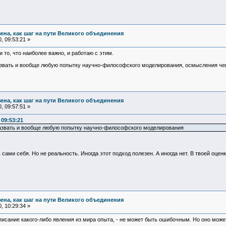
зена, как шаг на пути Великого объединения
, 09:53:21 »
 то, что наиболее важно, и работаю с этим.
вать и вообще любую попытку научно-философского моделирования, осмысления чего
зена, как шаг на пути Великого объединения
, 09:57:51 »
 09:53:21
азвать и вообще любую попытку научно-философского моделирования
ами себя. Но не реальность. Иногда этот подход полезен. А иногда нет. В твоей оцен
зена, как шаг на пути Великого объединения
, 10:29:34 »
сание какого-либо явления из мира опыта, - не может быть ошибочным. Но оно може