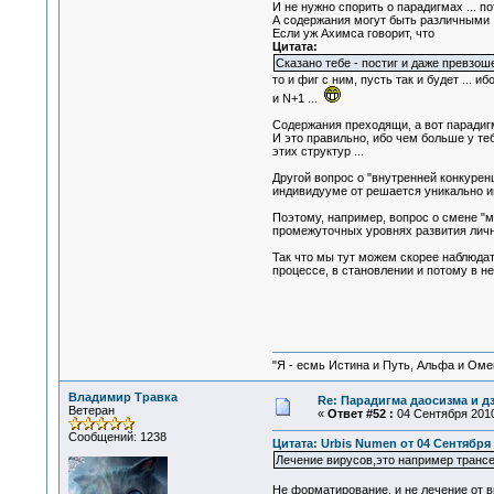
И не нужно спорить о парадигмах ... 
А содержания могут быть различными .
Если уж Ахимса говорит, что
Цитата:
Сказано тебе - постиг и даже превзош
то и фиг с ним, пусть так и будет ... 
и N+1 ...
Содержания преходящи, а вот парадигм
И это правильно, ибо чем больше у те
этих структур ...
Другой вопрос о "внутренней конкуренц
индивидууме от решается уникально ин
Поэтому, например, вопрос о смене "м
промежуточных уровнях развития лично
Так что мы тут можем скорее наблюдат
процессе, в становлении и потому в н
"Я - есмь Истина и Путь, Альфа и Омега
Владимир Травка
Re: Парадигма даосизма и д
Ветеран
«
Ответ #52 :
04 Сентября 2010,
Сообщений: 1238
Цитата: Urbis Numen от 04 Сентября 
Лечение вирусов,это например трансе
Не форматирование, и не лечение от в