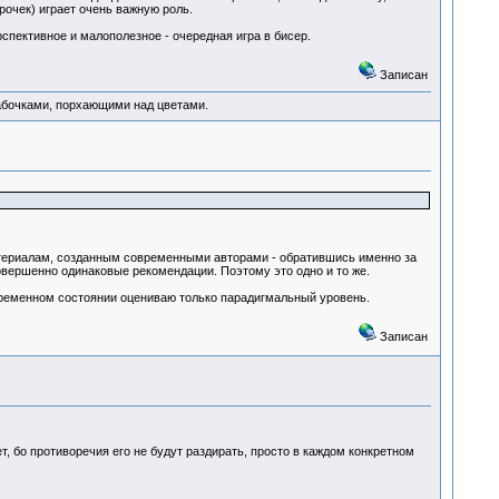
рочек) играет очень важную роль.
спективное и малополезное - очередная игра в бисер.
Записан
абочками, порхающими над цветами.
 материалам, созданным современными авторами - обратившись именно за
совершенно одинаковые рекомендации. Поэтому это одно и то же.
овременном состоянии оцениваю только парадигмальный уровень.
Записан
т, бо противоречия его не будут раздирать, просто в каждом конкретном