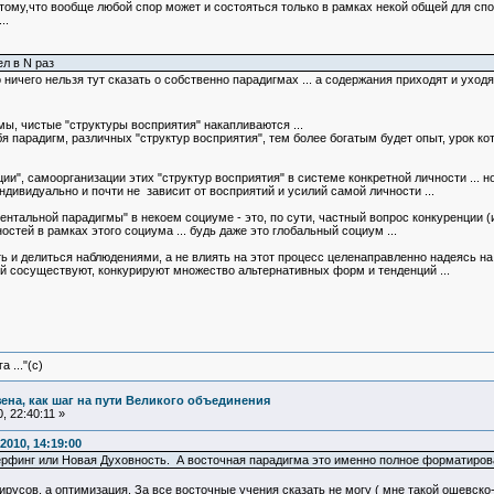
потому,что вообще любой спор может и состояться только в рамках некой общей для спо
..
ел в N раз
ибо ничего нельзя тут сказать о собственно парадигмах ... а содержания приходят и ухо
ы, чистые "структуры восприятия" накапливаются ...
бя парадигм, различных "структур восприятия", тем более богатым будет опыт, урок 
ии", самоорганизации этих "структур восприятия" в системе конкретной личности ... н
дивидуально и почти не зависит от восприятий и усилий самой личности ...
ентальной парадигмы" в некоем социуме - это, по сути, частный вопрос конкуренции (
стей в рамках этого социума ... будь даже это глобальный социум ...
ь и делиться наблюдениями, а не влиять на этот процесс целенаправленно надеясь н
ей сосуществуют, конкурируют множество альтернативных форм и тенденций ...
 ..."(с)
зена, как шаг на пути Великого объединения
 22:40:11 »
2010, 14:19:00
рфинг или Новая Духовность. А восточная парадигма это именно полное форматирован
ирусов, а оптимизация. За все восточные учения сказать не могу ( мне такой ошевско