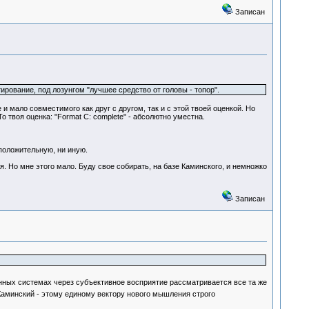
Записан
ование, под лозунгом "лучшее средство от головы - топор".
 и мало совместимого как друг с другом, так и с этой твоей оценкой. Но
о твоя оценка: "Format C: соmplete" - абсолютно уместна.
положительную, ни иную.
я. Но мне этого мало. Буду свое собирать, на базе Каминского, и немножко
Записан
анных системах через субъективное восприятие рассматривается все та же
Каминский - этому единому вектору нового мышления строго