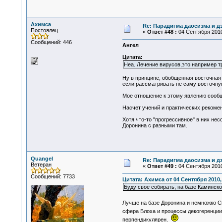
Ахимса
Re: Парадигма даосизма и д
Постоялец
«
Ответ #48 :
04 Сентября 2010
Сообщений: 446
Ангел
Цитата:
Неа. Лечение вирусов,это например т
Ну в принципе, обобщенная восточная п
если рассматривать не саму восточную 
Мое отношение к этому явлению сообщ
Насчет учений и практических рекомен
Хотя что-то "прогрессивное" в них нес
Доронина с разными там.
Quangel
Re: Парадигма даосизма и д
Ветеран
«
Ответ #49 :
04 Сентября 2010
Сообщений: 7733
Цитата: Ахимса от 04 Сентября 2010,
Буду свое собирать, на базе Каминско
Лучше на базе Доронина и немножко 
сфера Блоха и процессы декогеренции.
перпендикулярен.