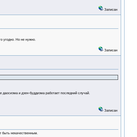
Записан
 угодно. Но не нужно.
Записан
ке даосизма и дзен-буддизма работает последний случай.
Записан
т быть некачественным.