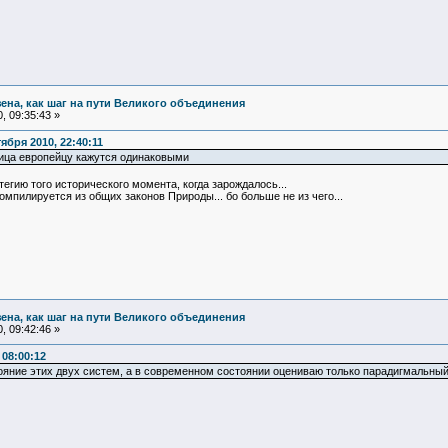
зена, как шаг на пути Великого объединения
, 09:35:43 »
бря 2010, 22:40:11
 лица европейцу кажутся одинаковыми
егию того исторического момента, когда зарождалось...
омпилируется из общих законов Природы... бо больше не из чего...
зена, как шаг на пути Великого объединения
, 09:42:46 »
 08:00:12
яние этих двух систем, а в современном состоянии оцениваю только парадигмальный