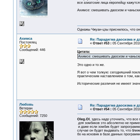
все азиатские лица европейцу кажутся
Ахимсе: смешивать даосизм и чаньский
Однажы Чжуан-цзы приснилось, что он
Ахимса
Re: Парадигма даосизма и д
Постоялец
«
Ответ #53 :
05 Сентября 2010
Сообщений: 446
Цитата:
Ахимсе: смешивать даосизм и чаньск
Это одно и то же.
Я вот о чем толкую: сегодняшний покл
практическим наставлением о том, как
Исторические различия не имеют знач
Любовь
Re: Парадигма даосизма и д
Ветеран
«
Ответ #54 :
05 Сентября 2010
Сообщений: 7250
Oleg.Ol
, здесь надо уточнить, что вс
для зомбиков это абсолютно не примен
и даже если зомбик будет запрограмми
случае он будет выдавать то, что ближ
бо на исковик в базе данных программ