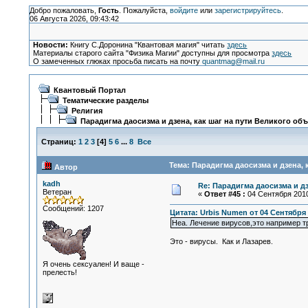
Добро пожаловать,
Гость
. Пожалуйста,
войдите
или
зарегистрируйтесь
.
06 Августа 2026, 09:43:42
Новости:
Книгу С.Доронина "Квантовая магия" читать
здесь
Материалы старого сайта "Физика Магии" доступны для просмотра
здесь
О замеченных глюках просьба писать на почту
quantmag@mail.ru
Квантовый Портал
Тематические разделы
Религия
Парадигма даосизма и дзена, как шаг на пути Великого об
Страниц:
1
2
3
[
4
]
5
6
...
8
Все
Тема: Парадигма даосизма и дзена, 
Автор
kadh
Re: Парадигма даосизма и д
Ветеран
«
Ответ #45 :
04 Сентября 2010
Сообщений: 1207
Цитата: Urbis Numen от 04 Сентября 
Неа. Лечение вирусов,это например т
Это - вирусы. Как и Лазарев.
Я очень сексуален! И ваще -
прелесть!