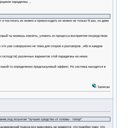
рщиков парадигмы ...
дят и постигать их можно и превосходить их можно не только N раз, но даже
который ты можешь извлечь, уловить из процесса восприятия посредством
о это уже совершенно не тема для споров и разговоров , ибо в каждом
и господств) различных вариантов этой парадигмы на неких
а какой-то определенно предсказуемый эффект. Но система находится в
Записан
ие,под лозунгом "лучшее средство от головы - топор".
-ахимковский подход все миксовать не нравится, это подобно тому, что