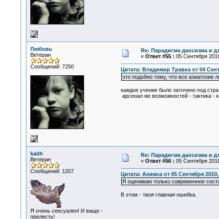
Любовь
Re: Парадигма даосизма и д
Ветеран
«
Ответ #55 :
05 Сентября 2010
Сообщений: 7250
Цитата: Владимир Травка от 04 Сентя
это подобно тому, что все азиатские
каждое учение было заточено под страт
арсенал же возможностей - тактика - к
kadh
Re: Парадигма даосизма и д
Ветеран
«
Ответ #56 :
05 Сентября 2010
Сообщений: 1207
Цитата: Ахимса от 05 Сентября 2010,
Я оцениваю только современное состо
В этом - твоя главная ошибка.
Я очень сексуален! И ваще -
прелесть!