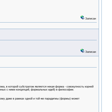
Записан
Записан
тема, в которой субстратом является некая форма - совокупность корней
занных с ними концепций, формальных идей) в философии.
этому даже в рамках одной и той-же парадигмы (формы) может