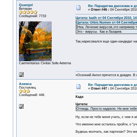
Quangel
Re: Парадигма даосизма и д
Ветеран
«
Ответ #46 :
04 Сентября 2010
Сообщений: 7733
Цитата: kadh от 04 Сентября 2010, 14
Цитата: Urbis Numen от 04 Сентября 
Неа. Лечение вирусов,это например 
Это - вирусы. Как и Лазарев.
Так,нарисовался еще один кандидат 
Сaementarius Civitas Solis Aeterna
«Осенний Ангел прячется в дождях. В л
Ахимса
Re: Парадигма даосизма и д
Постоялец
«
Ответ #47 :
04 Сентября 2010
Сообщений: 446
Кадх
Цитата:
Отнюдь. Просто надоело. Не мне тебя
Ну, если не тебе меня учить, с чем я
Что именно мне осталось пройти, о "у
Будешь молчать, как партизан? Это м