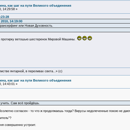
зена, как шаг на пути Великого объединения
, 14:29:58 »
:23:28
2010, 14:19:00
трансерфинг или Новая Духовность.
на протирку ветошью шестеренок Мировой Машины.
истве янтарной, в переливах света...» (c)
зена, как шаг на пути Великого объединения
, 14:43:01 »
 учить. Сам всё пройдёшь.
 абсолютно согласен - то что ж продолжаешь тогда? Вирусы недолеченные покою не даю
читель"?
еня совершенно устроит.