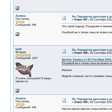
Ахимса
Re: Парадигма даосизма и д
Постоялец
«
Ответ #57 :
05 Сентября 2010
Сообщений: 446
Это такой подход. Я выделяю в явлении
Ошибкой же в твоем смысле можно наз
kadh
Re: Парадигма даосизма и д
Ветеран
«
Ответ #58 :
05 Сентября 2010
Сообщений: 1207
Цитата: Ахимса от 05 Сентября 2010,
Ошибкой же в твоем смысле можно н
Именно.
Модели слишком часто отражают лишь с
Я очень сексуален! И ваще -
прелесть!
Ахимса
Re: Парадигма даосизма и д
Постоялец
«
Ответ #59 :
05 Сентября 2010
Сообщений: 446
Научно-философское осмысление и опи