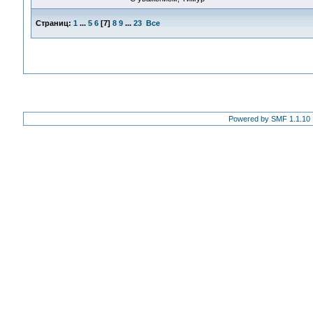
Страниц:
1
...
5
6
[
7
]
8
9
...
23
Все
Powered by SMF 1.1.10