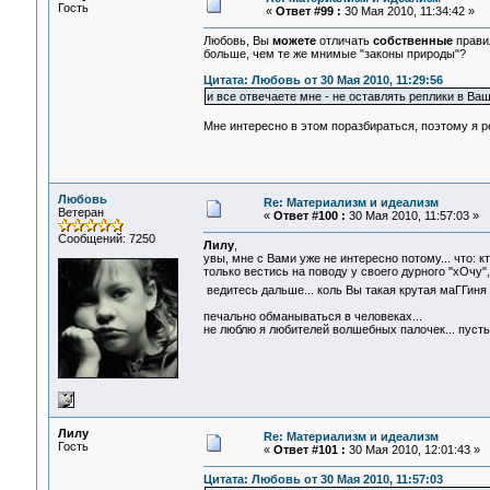
Гость
«
Ответ #99 :
30 Мая 2010, 11:34:42 »
Любовь, Вы
можете
отличать
собственные
правил
больше, чем те же мнимые "законы природы"?
Цитата: Любовь от 30 Мая 2010, 11:29:56
и все отвечаете мне - не оставлять реплики в Ва
Мне интересно в этом поразбираться, поэтому я ре
Любовь
Re: Материализм и идеализм
Ветеран
«
Ответ #100 :
30 Мая 2010, 11:57:03 »
Сообщений: 7250
Лилу
,
увы, мне с Вами уже не интересно потому... что: 
только вестись на поводу у своего дурного "хОчу",
ведитесь дальше... коль Вы такая крутая маГГиня
печально обманываться в человеках...
не люблю я любителей волшебных палочек... пусть
Лилу
Re: Материализм и идеализм
Гость
«
Ответ #101 :
30 Мая 2010, 12:01:43 »
Цитата: Любовь от 30 Мая 2010, 11:57:03