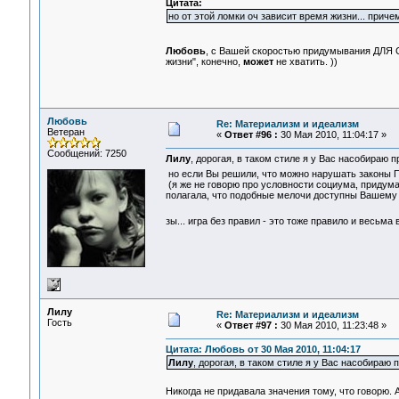
Цитата:
но от этой ломки оч зависит время жизни... приче
Любовь
, с Вашей скоростью придумывания ДЛЯ С
жизни", конечно,
может
не хватить. ))
Любовь
Re: Материализм и идеализм
Ветеран
«
Ответ #96 :
30 Мая 2010, 11:04:17 »
Сообщений: 7250
Лилу
, дорогая, в таком стиле я у Вас насобираю 
но если Вы решили, что можно нарушать законы 
(я же не говорю про условности социума, придуман
полагала, что подобные мелочи доступны Вашему 
зы... игра без правил - это тоже правило и весьма
Лилу
Re: Материализм и идеализм
Гость
«
Ответ #97 :
30 Мая 2010, 11:23:48 »
Цитата: Любовь от 30 Мая 2010, 11:04:17
Лилу
, дорогая, в таком стиле я у Вас насобираю 
Никогда не придавала значения тому, что говорю. 