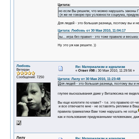
Цитата:
но если Вы решили, что можно нарушать законы 
(я же не говорю про условности социума, придума
Для людей - это большая разница, поэтому вы и не
Цитата: Любовь от 30 Мая 2010, 11:04:17
зы... игра без правил - это тоже правило и весьм
Ну это уж как решите. ))
Любовь
Re: Материализм и идеализм
Ветеран
«
Ответ #98 :
30 Мая 2010, 11:29:56 »
Сообщений: 7250
Цитата: Лилу от 30 Мая 2010, 11:23:48
Для людей - это большая разница, поэтому вы и н
глупее высказывания даже у Виталюсика не виде
Вы еще колотите по клаве? - т.е. это правило от-ч
и все отвечаете мне - не оставлять реплики в Ва
правила грамматики Вам тоже нарушать не хотца
как и пользование придуманными человеками, даж
Лилу
Re: Материализм и идеализм