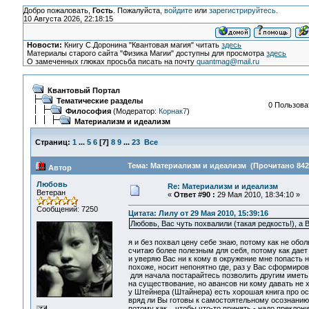
Добро пожаловать,
Гость
. Пожалуйста,
войдите
или
зарегистрируйтесь
.
10 Августа 2026, 22:18:15
Новости:
Книгу С.Доронина "Квантовая магия" читать
здесь
Материалы старого сайта "Физика Магии" доступны для просмотра
здесь
О замеченных глюках просьба писать на почту
quantmag@mail.ru
Квантовый Портал
Тематические разделы
0 Пользоват
Философия
(Модератор:
Корнак7
)
Материализм и идеализм
Страниц:
1
...
5
6
[
7
]
8
9
...
23
Все
Тема: Материализм и идеализм (Прочитано 842
Автор
Любовь
Re: Материализм и идеализм
Ветеран
«
Ответ #90 :
29 Мая 2010, 18:34:10 »
Сообщений: 7250
Цитата: Лилу от 29 Мая 2010, 15:39:16
Любовь, Вас чуть похвалили (такая редкость!), а 
я и без похвал цену себе знаю, потому как не обо
считаю более полезным для себя, потому как дает п
и уверяю Вас ни к кому в окружение мне попасть 
похоже, носит непонятно где, раз у Вас сформиров
для начала постарайтесь позволить другим иметь 
на существование, но авансов ни кому давать не хо
у Штейнера (Штайнера) есть хорошая книга про осо
вряд ли Вы готовы к самостоятельному осознанию.
потому как... чтобы что-то принять - надо преклони