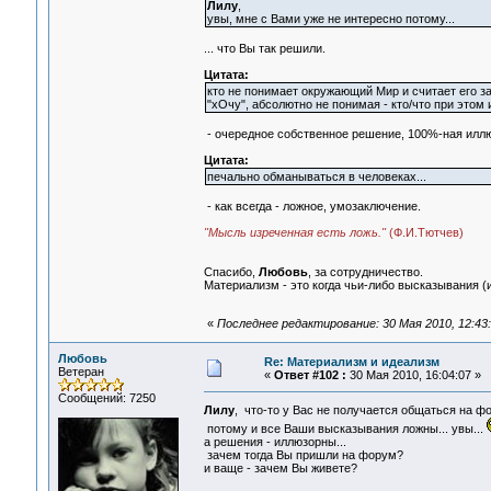
Лилу
,
увы, мне с Вами уже не интересно потому...
... что Вы так решили.
Цитата:
кто не понимает окружающий Мир и считает его за
"хОчу", абсолютно не понимая - кто/что при этом 
- очередное собственное решение, 100%-ная иллю
Цитата:
печально обманываться в человеках...
- как всегда - ложное, умозаключение.
"Мысль изреченная есть ложь."
(Ф.И.Тютчев)
Спасибо,
Любовь
, за сотрудничество.
Материализм - это когда чьи-либо высказывания 
«
Последнее редактирование: 30 Мая 2010, 12:43
Любовь
Re: Материализм и идеализм
Ветеран
«
Ответ #102 :
30 Мая 2010, 16:04:07 »
Сообщений: 7250
Лилу
, что-то у Вас не получается общаться на ф
потому и все Ваши высказывания ложны... увы...
а решения - иллюзорны...
зачем тогда Вы пришли на форум?
и ваще - зачем Вы живете?