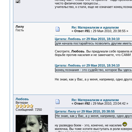
чисто физические процессы...
учительство, к стати, еще не означает конец позна
Лилу
Re: Материализм и идеализм
Гость
«
Ответ #91 :
29 Мая 2010, 20:38:55 »
Цитата: Любовь от 29 Мая 2010, 18:34:10
для начала постарайтесь позволить другим иметь 
Смотрите,
Любовь
. Вы придумали себе правила 
борьбе против насилия и не замечаете, что САМИ
Цитата: Любовь от 29 Мая 2010, 18:34:10
конец познания - это судейство, которое Вы здесь
Не знаю, как у Вас, а у меня, например, одно дру
Любовь
Re: Материализм и идеализм
Ветеран
«
Ответ #92 :
29 Мая 2010, 23:04:42 »
Сообщений: 7250
Цитата: Лилу от 29 Мая 2010, 20:38:55
Не знаю, как у Вас, а у меня, например, одно дру
ну разведка боем - это, конечно, не насилие
милочка, Вы тоже хотите выступать в роли коверно