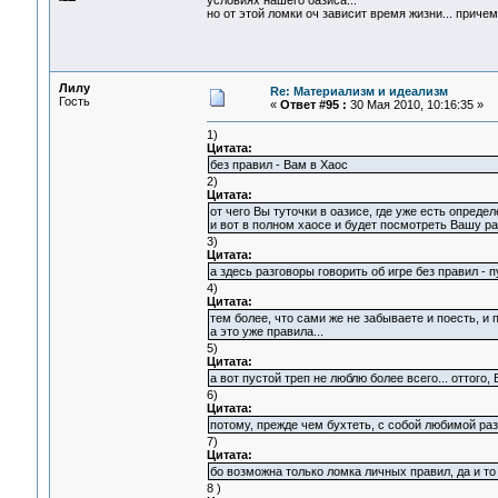
условиях нашего оазиса...
но от этой ломки оч зависит время жизни... приче
Лилу
Re: Материализм и идеализм
Гость
«
Ответ #95 :
30 Мая 2010, 10:16:35 »
1)
Цитата:
без правил - Вам в Хаос
2)
Цитата:
от чего Вы туточки в оазисе, где уже есть опред
и вот в полном хаосе и будет посмотреть Вашу ра
3)
Цитата:
а здесь разговоры говорить об игре без правил - пу
4)
Цитата:
тем более, что сами же не забываете и поесть, и п
а это уже правила...
5)
Цитата:
а вот пустой треп не люблю более всего... оттого
6)
Цитата:
потому, прежде чем бухтеть, с собой любимой ра
7)
Цитата:
бо возможна только ломка личных правил, да и то
8 )