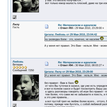
у Вас это весело получается...
вот только юмор малость плоский, даже на три изм
Лилу
Re: Материализм и идеализм
Гость
«
Ответ #93 :
29 Мая 2010, 23:29:00 »
Цитата: Любовь от 29 Мая 2010, 23:04:42
ну разведка боем - это, конечно, не насилие
А у меня нет правил. Это Вам - нельзя. Мне - можн
Любовь
Re: Материализм и идеализм
Ветеран
«
Ответ #94 :
30 Мая 2010, 08:03:27 »
Сообщений: 7250
Цитата: Лилу от 29 Мая 2010, 23:29:00
А у меня нет правил. Это Вам - нельзя. Мне - мож
без правил - Вам в Хаос
от чего Вы туточки в оазисе, где уже есть опред
и вот в полном хаосе и будет посмотреть Вашу раз
а здесь разговоры говорить об игре без правил - пу
тем более, что сами же не забываете и поесть, и п
а это уже правила...
а вот пустой треп не люблю более всего... оттого
потому, прежде чем бухтеть, с собой любимой раз