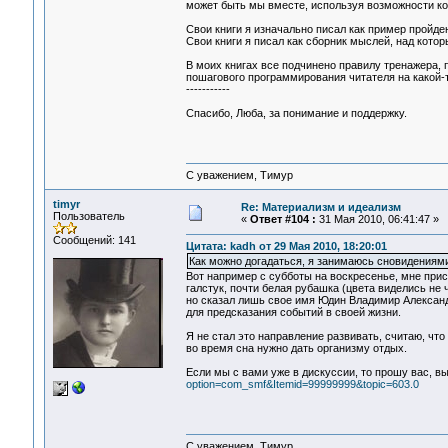
может быть мы вместе, используя возможности ко
Свои книги я изначально писал как пример пройден
Свои книги я писал как сборник мыслей, над кот
В моих книгах все подчинено правилу тренажера, 
пошагового программирования читателя на какой-
-----------
Спасибо, Люба, за понимание и поддержку.
С уважением, Тимур
timyr
Re: Материализм и идеализм
Пользователь
«
Ответ #104 :
31 Мая 2010, 06:41:47 »
Сообщений: 141
Цитата: kadh от 29 Мая 2010, 18:20:01
Как можно догадаться, я занимаюсь сновидениями,
Вот например с субботы на воскресенье, мне прис
галстук, почти белая рубашка (цвета виделись не 
но сказал лишь свое имя Юдин Владимир Александр
для предсказания событий в своей жизни.
Я не стал это направление развивать, считаю, чт
во время сна нужно дать организму отдых.
Если мы с вами уже в дискуссии, то прошу вас, в
option=com_smf&Itemid=99999999&topic=603.0
С уважением, Тимур