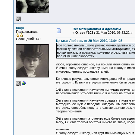
timyr
Re: Материализм и идеализм
Пользователь
«
Ответ #103 :
31 Мая 2010, 06:33:22 »
Сообщений: 141
Цитата: Любовь от 29 Мая 2010, 13:04:25
вот только школа школе рознь: можно делиться со
можно делиться познавательными методиками, т.е
но как показала практика, конечного результата н
все бОльших скоростях...
Люба, огромное спасибо, вы поняли меня опять оч
Я очень хочу создать школу, именно школу и имен
многочисленных исследователей.
Конечные результаты своих исследований я предла
методики.... Кстати методики тоже могут быть раз
1-й этап в познании - научение получать результа
пережевывают, что собственно я и вижу на этом и
2-й этап в познании - научение создавать новые м
методика, ее нужно передать следующим поколени
методику способны получать самые разные резуль
теории познания.
3-й этап в познании, это нечто еще более совеше
могу, т.к. сам толком об этом ничего не знаю, но 
-----------
Я хочу создать школу, или круг понимающих меня 