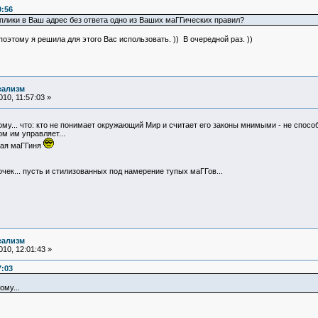
9:56
еплики в Ваш адрес без ответа одно из Ваших маГГических правил?
оэтому я решила для этого Вас использовать. )) В очередной раз. ))
еализм
10, 11:57:03 »
му... что: кто не понимает окружающий Мир и считает его законы мнимыми - не способ
ом им управляет...
тая маГГиня
ек... пусть и стилизованных под намерение тупых маГГов...
еализм
10, 12:01:43 »
7:03
ому...