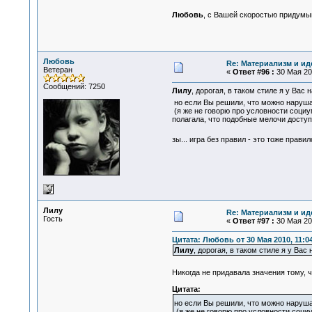
Любовь
, с Вашей скоростью придумы
Любовь
Re: Материализм и ид
Ветеран
«
Ответ #96 :
30 Мая 201
Сообщений: 7250
Лилу
, дорогая, в таком стиле я у Вас
но если Вы решили, что можно наруша
(я же не говорю про условности социу
полагала, что подобные мелочи досту
зы... игра без правил - это тоже прав
Лилу
Re: Материализм и ид
Гость
«
Ответ #97 :
30 Мая 201
Цитата: Любовь от 30 Мая 2010, 11:0
Лилу
, дорогая, в таком стиле я у Ва
Никогда не придавала значения тому, 
Цитата:
но если Вы решили, что можно наруш
(я же не говорю про условности социу