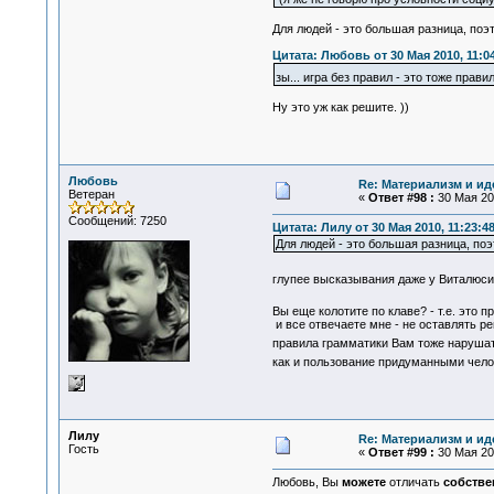
Для людей - это большая разница, поэ
Цитата: Любовь от 30 Мая 2010, 11:0
зы... игра без правил - это тоже прав
Ну это уж как решите. ))
Любовь
Re: Материализм и ид
Ветеран
«
Ответ #98 :
30 Мая 201
Сообщений: 7250
Цитата: Лилу от 30 Мая 2010, 11:23:4
Для людей - это большая разница, поэ
глупее высказывания даже у Виталюси
Вы еще колотите по клаве? - т.е. это 
и все отвечаете мне - не оставлять р
правила грамматики Вам тоже нарушат
как и пользование придуманными чело
Лилу
Re: Материализм и ид
Гость
«
Ответ #99 :
30 Мая 201
Любовь, Вы
можете
отличать
собстве