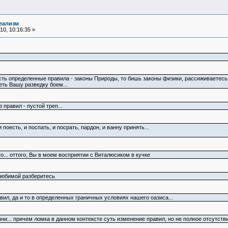
еализм
0, 10:16:35 »
 есть определенные правила - законы Природы, то бишь законы физики, рассиживаетесь
еть Вашу разведку боем...
 правил - пустой треп...
поесть, и поспать, и посрать, пардон, и ванну принять...
о... оттого, Вы в моем восприятии с Виталюсиком в кучке
 любимой разберитесь
ил, да и то в определенных граничных условиях нашего оазиса...
ни... причем ломка в данном контексте суть изменение правил, но не полное отсутстви