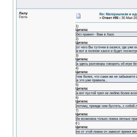
Лилу
Re: Материализм и ид
Гость
«
Ответ #95 :
30 Мая 201
1)
Цитата:
без правил - Вам в Хаос
2)
Цитата:
от чего Вы туточки в оазисе, где уже
и вот в полном хаосе и будет посмотр
3)
Цитата:
а здесь разговоры говорить об игре без
4)
Цитата:
тем более, что сами же не забываете и 
а это уже правила...
5)
Цитата:
а вот пустой треп не люблю более всег
6)
Цитата:
потому, прежде чем бухтеть, с собой
7)
Цитата:
бо возможна только ломка личных прав
8 )
Цитата:
но от этой ломки оч зависит время жиз