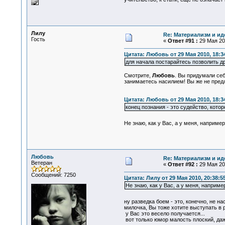
Лилу
Re: Материализм и ид
Гость
«
Ответ #91 :
29 Мая 201
Цитата: Любовь от 29 Мая 2010, 18:3
для начала постарайтесь позволить др
Смотрите,
Любовь
. Вы придумали се
занимаетесь насилием! Вы же не пред
Цитата: Любовь от 29 Мая 2010, 18:3
конец познания - это судейство, котор
Не знаю, как у Вас, а у меня, наприме
Любовь
Re: Материализм и ид
Ветеран
«
Ответ #92 :
29 Мая 201
Сообщений: 7250
Цитата: Лилу от 29 Мая 2010, 20:38:5
Не знаю, как у Вас, а у меня, наприм
ну разведка боем - это, конечно, не н
милочка, Вы тоже хотите выступать в 
у Вас это весело получается...
вот только юмор малость плоский, даже