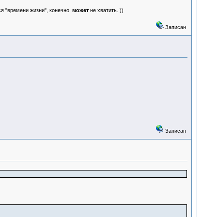
я "времени жизни", конечно,
может
не хватить. ))
Записан
Записан