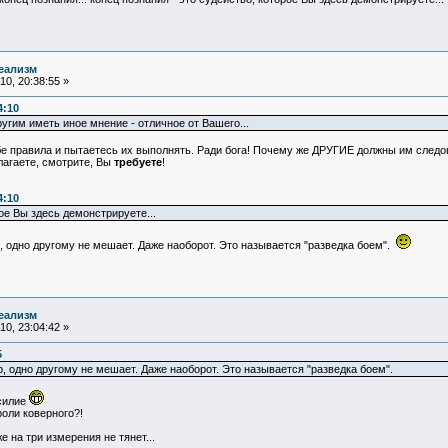
еализм
0, 20:38:55 »
4:10
угим иметь иное мнение - отличное от Вашего...
бе правила и пытаетесь их выполнять. Ради бога! Почему же ДРУГИЕ должны им следов
лагаете, смотрите, Вы
требуете
!
4:10
ое Вы здесь демонстрируете...
р, одно другому не мешает. Даже наоборот. Это называется "разведка боем".
еализм
0, 23:04:42 »
5
ер, одно другому не мешает. Даже наоборот. Это называется "разведка боем".
асилие
роли коверного?!
 на три измерения не тянет...