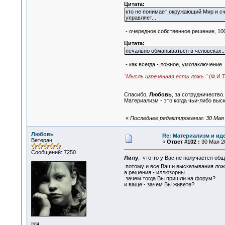
Цитата:
кто не понимает окружающий Мир и счи
управляет...
- очередное собственное решение, 10
Цитата:
печально обманываться в человеках..
- как всегда - ложное, умозаключение.
"Мысль изреченная есть ложь."
(Ф.И.Т
Спасибо,
Любовь
, за сотрудничество.
Материализм - это когда чьи-либо выс
«
Последнее редактирование: 30 Мая 
Любовь
Re: Материализм и ид
Ветеран
«
Ответ #102 :
30 Мая 20
Сообщений: 7250
Лилу
, что-то у Вас не получается об
потому и все Ваши высказывания ложн
а решения - иллюзорны...
зачем тогда Вы пришли на форум?
и ваще - зачем Вы живете?