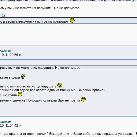
тому вы и не можете их нарушить. Но не для магов.
4:17
ило и весьма весомое - как игра по правилам
еализм
0, 11:29:56 »
8
тому вы и не можете их нарушить. Но не для магов.
ка не видела
правило от-чего-то не хотца нарушать
еплики в Ваш адрес без ответа одно из Ваших маГГических правил?
ь не хотца
веками, даже не Природой, словами Вам не претит
еализм
0, 11:34:42 »
нные
правила от всех прочих? Вы видите, что Ваши собственные правила управляют 