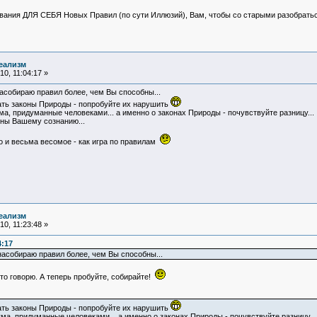
вания ДЛЯ СЕБЯ Новых Правил (по сути Иллюзий), Вам, чтобы со старыми разобратьс
еализм
0, 11:04:17 »
 насобираю правил более, чем Вы способны...
ть законы Природы - попробуйте их нарушить
ма, придуманные человеками... а именно о законах Природы - почувствуйте разницу...
пны Вашему сознанию...
ило и весьма весомое - как игра по правилам
еализм
0, 11:23:48 »
4:17
с насобираю правил более, чем Вы способны...
что говорю. А теперь пробуйте, собирайте!
ать законы Природы - попробуйте их нарушить
ма, придуманные человеками... а именно о законах Природы - почувствуйте разницу...