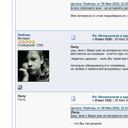
Цитата: Любовь от 30 Мая 2010, 11:2
и все отвечаете мне - не оставлять р
Мне интересно в этом поразбираться, п
Любовь
Re: Материализм и ид
Ветеран
«
Ответ #100 :
30 Мая 20
Сообщений: 7250
Лилу
,
увы, мне с Вами уже не интересно пото
абсолютно не понимая - кто/что при эт
ведитесь дальше... коль Вы такая кру
печально обманываться в человеках...
не люблю я любителей волшебных палоч
Лилу
Re: Материализм и ид
Гость
«
Ответ #101 :
30 Мая 20
Цитата: Любовь от 30 Мая 2010, 11:5
Лилу
,
увы, мне с Вами уже не интересно пот
... что Вы так решили.