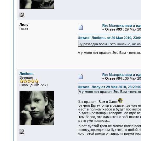
Лилу
Re: Материализм и ид
Гость
«
Ответ #93 :
29 Мая 201
Цитата: Любовь от 29 Мая 2010, 23:0
ну разведка боем - это, конечно, не н
А у меня нет правил. Это Вам - нельзя
Любовь
Re: Материализм и ид
Ветеран
«
Ответ #94 :
30 Мая 201
Сообщений: 7250
Цитата: Лилу от 29 Мая 2010, 23:29:0
А у меня нет правил. Это Вам - нельзя
без правил - Вам в Хаос
от чего Вы туточки в оазисе, где уже
и вот в полном хаосе и будет посмотре
а здесь разговоры говорить об игре без
тем более, что сами же не забываете и 
а это уже правила...
а вот пустой треп не люблю более всег
потому, прежде чем бухтеть, с собой 
но от этой ломки оч зависит время жиз