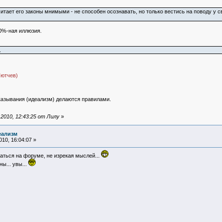
тает его законы мнимыми - не способен осознавать, но только вестись на поводу у св
0%-ная иллюзия.
.
ютчев)
казывания (идеализм) делаются правилами.
2010, 12:43:25 от Лилу
»
еализм
10, 16:04:07 »
щаться на форуме, не изрекая мыслей...
ы... увы...