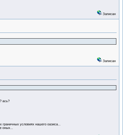
Записан
Записан
? ась?
х граничных условиях нашего оазиса...
 оных...