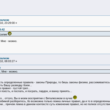
еализм
0, 23:29:00 »
4:42
асилие
. Мне - можно.
еализм
0, 08:03:27 »
0
. Мне - можно.
 есть определенные правила - законы Природы, то бишь законы физики, рассиживаетесь
ть Вашу разведку боем...
 правил - пустой треп...
поесть, и поспать, и посрать, пардон, и ванну принять...
о... оттого, Вы в моем восприятии с Виталюсиком в кучке
любимой разберитесь, бо возможна только ломка личных правил, да и то в определенны
ни... причем ломка в данном контексте суть изменение правил, но не полное отсутствие