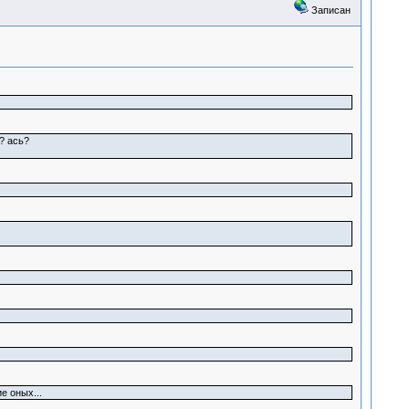
Записан
? ась?
е оных...