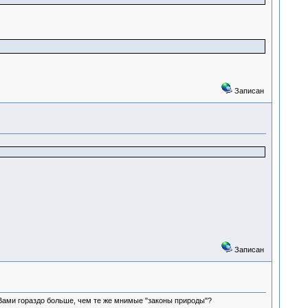
Записан
Записан
Вами гораздо больше, чем те же мнимые "законы природы"?