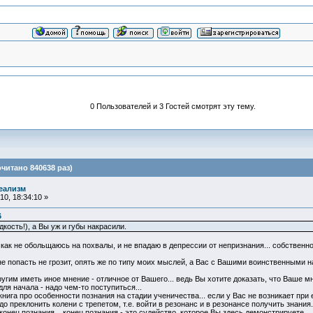
0 Пользователей и 3 Гостей смотрят эту тему.
читано 840638 раз)
еализм
0, 18:34:10 »
6
кость!), а Вы уж и губы накрасили.
 как не обольщаюсь на похвалы, и не впадаю в депрессии от непризнания... собственн
не попасть не грозит, опять же по типу моих мыслей, а Вас с Вашими воинственными н
угим иметь иное мнение - отличное от Вашего... ведь Вы хотите доказать, что Ваше м
 для начала - надо чем-то поступиться...
нига про особенности познания на стадии ученичества... если у Вас не возникает при 
адо преклонить колени с трепетом, т.е. войти в резонанс и в резонансе получить знания.
конец познания... конец познания - это судейство, которое Вы здесь демонстрируете...