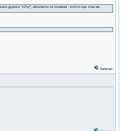
оего дурного "хОчу", абсолютно не понимая - кто/что при этом им
Записан