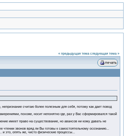
« предыдущая тема
следующая тема »
о, непризнание считаю более полезным для себя, потому как дает повод
амерениями, похоже, носит непонятно где, раз у Вас сформировался такой
нение имеет право на существование, но авансов ни кому давать не
ее чтении звонов вряд ли Вы готовы к самостоятельному осознанию...
.. и это, опять же, чисто физические процессы...