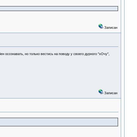
Записан
ен осознавать, но только вестись на поводу у своего дурного "хОчу",
Записан