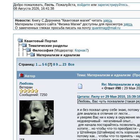
Добро пожаловать,
Гость
. Пожалуйста,
войдите
или
зарегистрируйтесь
.
08 Августа 2026, 16:41:38
Новости:
Книгу С.Доронина "Квантовая магия" читать
здесь
Материалы старого сайта "Физика Магии" доступны для просмотра
здесь
О замеченных глюках просьба писать на почту
quantmag@mail.ru
Квантовый Портал
Тематические разделы
Философия
(Модератор:
Корнак7
)
Материализм и идеализм
Страниц:
1
...
5
6
[
7
]
8
9
...
23
Все
Тема: Материализм и идеализм (Про
Автор
Любовь
Re: Материализм и ид
Ветеран
«
Ответ #90 :
29 Мая 201
Сообщений: 7250
Цитата: Лилу от 29 Мая 2010, 15:39:1
Любовь, Вас чуть похвалили (такая ред
я и без похвал цену себе знаю, потому
для анализа в отличие от лести...
и уверяю Вас ни к кому в окружение м
недоверчивый - негативный опыт...
для начала постарайтесь позволить др
хотите... но чтобы что-то преобрести -
у Штейнера (Штайнера) есть хорошая к
потому как... чтобы что-то принять - н
учительство, к стати, еще не означает 