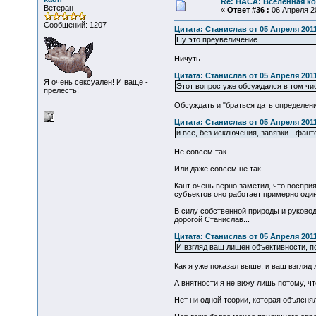
Re: НАСА: Вселенная ко
Ветеран
«
Ответ #36 :
06 Апреля 20
Сообщений: 1207
Цитата: Станислав от 05 Апреля 2011
Ну это преувеличение.
Ничуть.
Цитата: Станислав от 05 Апреля 2011
Я очень сексуален! И ваще -
Этот вопрос уже обсуждался в том чи
прелесть!
Обсуждать и "браться дать определение
Цитата: Станислав от 05 Апреля 2011
и все, без исключения, завязки - фан
Не совсем так.
Или даже совсем не так.
Кант очень верно заметил, что воспри
субъектов оно работает примерно один
В силу собственной природы и руково
дорогой Станислав...
Цитата: Станислав от 05 Апреля 2011
И взгляд ваш лишен объективности, по
Как я уже показал выше, и ваш взгляд
А внятности я не вижу лишь потому, что
Нет ни одной теории, которая объяснял