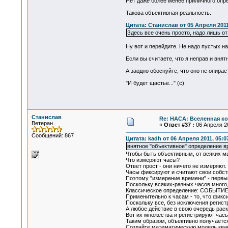
Нет даже более менее приличного опре
Такова объективная реальность.
Цитата: Станислав от 05 Апреля 2011
Здесь все очень просто, надо лишь о
Ну вот и перейдите. Не надо пустых н
Если вы считаете, что я неправ и внят
А заодно обоснуйте, что оно не опира
"И будет щастье..." (с)
Станислав
Re: НАСА: Вселенная ко
Ветеран
«
Ответ #37 :
06 Апреля 20
Сообщений: 867
Цитата: kadh от 06 Апреля 2011, 05:0
внятное "объективное" определение в
Чтобы быть объективным, от всяких м
Что измеряют часы?
Ответ прост - они ничего не измеряют.
Часы фиксируют и считают свои собст
Поэтому "измерение времени" - перв
Поскольку всяких-разных часов много,
Классическое определение: СОБЫТИЕ 
Применительно к часам - то, что фикс
Поскольку все, без исключения регис
А любое действие в свою очередь рас
Вот их множества и регистрируют часы
Таким образом, объективно получаетс
Создайте математическую модель кван