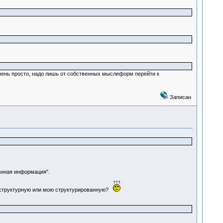
 очень просто, надо лишь от собственных мыслеформ перейти к
Записан
ванная информация".
есструктурную или мою структурированную?