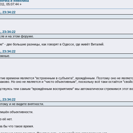
нечна и невелика
11, 05:07:44 »
, 23:34:22
, 23:34:22
сле и на этом форуме.
" - две большие разницы, как говорят в Одессе, где живёт Виталий.
, 23:34:22
томные.
ятие времени является "встроенным в субъекта", врождённым. Поэтому оно не является
аково. Но оно не является и "чисто объективным", поскольку всё таки остаётся "сво
дствуясь тем самым "врождённым восприятием" мы автоматически стремимся этот во
, 23:34:22
тому и не видите внятности.
 лишён объективности.
 её нет.
а бы что такое время.