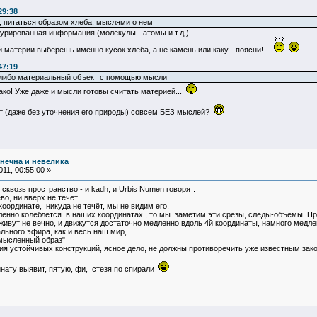
29:38
а, питаться образом хлеба, мыслями о нем
уктурированная информация (молекулы - атомы и т.д.)
ой материи выберешь именно кусок хлеба, а не камень или каку - поясни!
47:19
й-либо материальный объект с помощью мысли
нако! Уже даже и мысли готовы считать материей...
т (даже без уточнения его природы) совсем БЕЗ мыслей?
нечна и невелика
11, 00:55:00 »
сквозь пространство - и kadh, и Urbis Numen говорят.
во, ни вверх не течёт.
координате, никуда не течёт, мы не видим его.
дленно колеблется в наших координатах , то мы заметим эти срезы, следы-объёмы. П
 живут не вечно, и движутся достаточно медленно вдоль 4й координаты, намного медле
ьного эфира, как и весь наш мир,
 мысленный образ"
ия устойчивых конструкций, ясное дело, не должны противоречить уже известным зак
нату выявит, пятую, фи, стезя по спирали