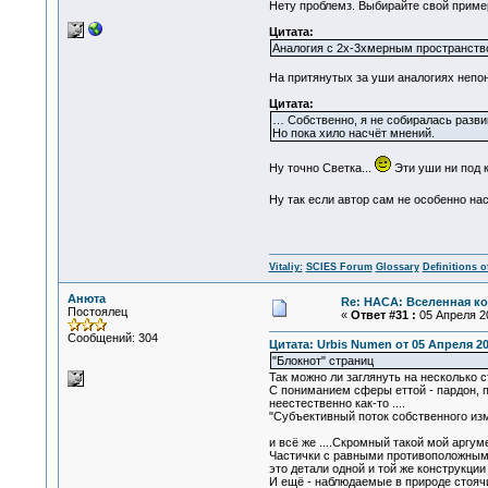
Нету проблемз. Выбирайте свой пример 
Цитата:
Аналогия с 2х-3хмерным пространство
На притянутых за уши аналогиях непон
Цитата:
… Собственно, я не собиралась разви
Но пока хило насчёт мнений.
Ну точно Светка...
Эти уши ни под 
Ну так если автор сам не особенно н
Vitaliy:
SCIES Forum
Glossary
Definitions o
Анюта
Re: НАСА: Вселенная ко
Постоялец
«
Ответ #31 :
05 Апреля 20
Сообщений: 304
Цитата: Urbis Numen от 05 Апреля 201
"Блокнот" страниц
Так можно ли заглянуть на несколько 
С пониманием сферы еттой - пардон, п
неестественно как-то ....
"Субъективный поток собственного из
и всё же ....Скромный такой мой аргум
Частички с равными противоположными 
это детали одной и той же конструкции
И ещё - наблюдаемые в природе стоячи