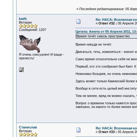
«
Последнее редактирование: 05 Апре
kadh
Re: НАСА: Вселенная ко
Ветеран
«
Ответ #32 :
05 Апреля 20
Сообщений: 1207
Цитата: Анюта от 05 Апреля 2011, 13:
Время течёт сквозь пространство
Время никуда не течёт.
Двигаться, течь, изменяться - значи
Я очень сексуален! И ваще -
прелесть!
Само время относительно себя не мен
Первый, кто это сообразил был Кант. К
Немножко Козырев, но очень немножко
Здесь может только Каминский более 
Вообще в сети есть целый веб институ
Тем не менее, вряд ли можно сказать,
Вопрос о времени только кажется прос
завязано, но какого-то более менее вн
Станислав
Re: НАСА: Вселенная ко
Ветеран
«
Ответ #33 :
05 Апреля 20