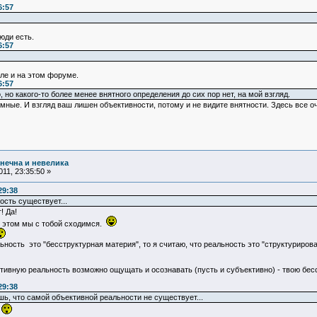
6:57
юди есть.
6:57
ле и на этом форуме.
6:57
 но какого-то более менее внятного определения до сих пор нет, на мой взгляд.
томные. И взгляд ваш лишен объективности, потому и не видите внятности. Здесь все
нечна и невелика
11, 23:35:50 »
29:38
ость существует...
 Да!
обой сходимся.
ьность это "бесструктурная материя", то я считаю, что реальность это "структуриро
тивную реальность возможно ощущать и осознавать (пусть и субъективно) - твою б
29:38
ешь, что самой объективной реальности не существует...
!