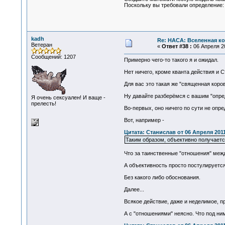
Поскольку вы требовали определение:
kadh
Re: НАСА: Вселенная ко
Ветеран
«
Ответ #38 :
06 Апреля 20
Сообщений: 1207
Примерно чего-то такого я и ожидал.
Нет ничего, кроме кванта действия и С
Для вас это такая же "священная коро
Ну давайте разберёмся с вашим "опред
Я очень сексуален! И ваще -
прелесть!
Во-первых, оно ничего по сути не опр
Вот, например -
Цитата: Станислав от 06 Апреля 2011
Таким образом, объективно получаетс
Что за таинственные "отношения" межд
А объективность просто постулируется
Без какого либо обоснования.
Далее...
Всякое действие, даже и неделимое, 
А с "отношениями" неясно. Что под ним