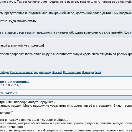
по вкусу. Так вы же ничего не предлагаете взамен, только шум от крыльев за спиной..
м представима и видится мне, по крайней мере, достойной более детальных возраже
ятно, куда можно ехать.
вать здесь свои версии, предложила сначала обсудить возможную связь времён. Шо 
какой шапочкой не спрячешь!
астроен прорабатывать свою сырую сногсшибательную идею, чего ожидать от робких 
f Magic
Высшие звания форума
Prog
Box.net
Про генерала
Фэн-шуй
Блог
нечна и невелика
11, 18:25:14 »
1, 14:25:09
страничек вперёд? Увидеть будущее?
ардон, пардон. Мне с наскоку не уразуметь ни модель, ни её математику. Знаю, теори
менения",
ент в пользу стоячих волн 4хмерного эфира :
спинами, которые образовались в результате одного процесса, связаны между собой 
 из стоячих волн.
е волны недолго живут, и в 4хмерном их жизнь ограничена, видимо, поэтому ничто в н