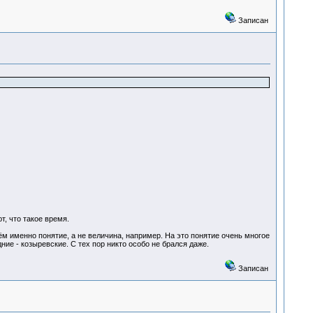
Записан
т, что такое время.
м именно понятие, а не величина, например. На это понятие очень многое
ние - козыревские. С тех пор никто особо не брался даже.
Записан