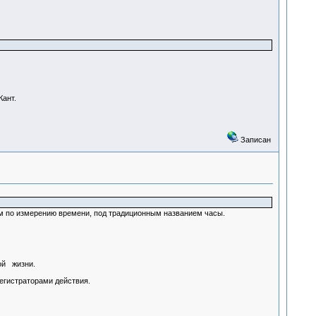
Кант.
Записан
м по измерению времени, под традиционным названием часы.
ной жизни.
егистраторами действия.
.