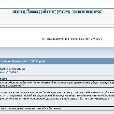
0 Пользователей и 3 Гостей смотрят эту тему.
евелика (Прочитано 136856 раз)
нечна и невелика
11, 14:40:51 »
50:08
рсия объяснила бы многие непонятки. Фантазия рисует далее очень убедительную кар
дное возражение ?
можете нафантазировать сорок бочек арестантов, не утруждая себя никакими обоснова
 кто-то предлагает новый нетрадиционный взгляд на вещи, то обязанность его обоснов
щие должны на птичьих основаниях доказывать ваши огрехи. Вот я могу утверждать, что
сле и с помощью спичечного коробка Виталити.