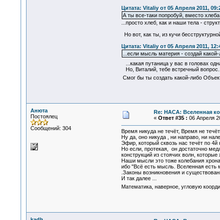
Цитата: Vitaliy от 05 Апреля 2011, 09:
А ты все-таки попробуй, вместо хлеб
...просто хлеб, как и наши тела - стр
Но вот, как ты, из кучи бесструктурн
Цитата: Vitaliy от 05 Апреля 2011, 12:
...если мысль материя - создай како
...какая путаница у вас в головах од
Но, Виталий, тебе встречный вопрос.
Смог бы ты создать какой-либо Объек
Анюта
Re: НАСА: Вселенная ко
Постоялец
«
Ответ #35 :
06 Апреля 20
Сообщений: 304
Время никуда не течёт, Время не течёт 
Ну да, оно никуда , ни направо, ни нале
Эфир, который сквозь нас течёт по 4й 
Но если, протекая, он достаточно ме
конструкций из стоячих волн, которые
Наши мысли это тоже колебания хронал
ибо "Всё есть мысль. Вселенная есть
.Законы возникновения и существован
И так далее ...
Математика, наверное, угловую коорди
kadh