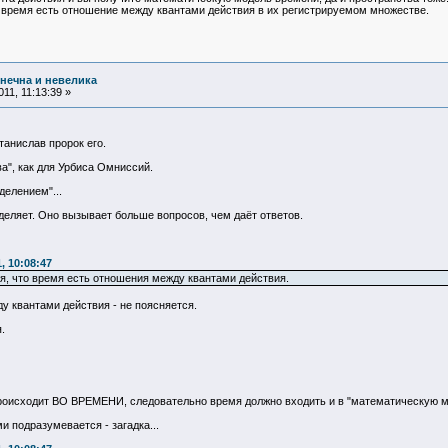
 время есть отношение между квантами действия в их регистрируемом множестве.
нечна и невелика
11, 11:13:39 »
танислав пророк его.
ва", как для Урбиса Омниссий.
елением"...
еделяет. Оно вызывает больше вопросов, чем даёт ответов.
, 10:08:47
я, что время есть отношения между квантами действия.
у квантами действия - не поясняется.
.
происходит ВО ВРЕМЕНИ, следовательно время должно входить и в "математическую мо
и подразумевается - загадка...