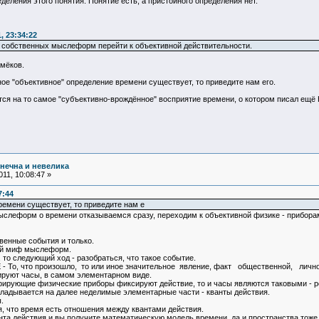
деления этого понятия. Понятие есть, а пристойного определения нет.
, 23:34:22
т собственных мыслеформ перейти к объективной действительности.
амёков.
ное "объективное" определение времени существует, то приведите нам его.
ется на то самое "субъективно-врождённое" восприятие времени, о котором писал ещё 
нечна и невелика
11, 10:08:47 »
7:44
ремени существует, то приведите нам е
ыслеформ о времени отказываемся сразу, переходим к объективной физике - прибора
венные события и только.
ый миф мыслеформ.
 то следующий ход - разобраться, что такое событие.
- То, что произошло, то или иное значительное явление, факт общественной, лич
ируют часы, в самом элементарном виде.
трирующие физические приборы фиксируют действие, то и часы являются таковыми - р
кладывается на далее неделимые элементарные части - кванты действия.
.
я, что время есть отношения между квантами действия.
та действия и вы получите математическую модель времени, да и пространства тоже