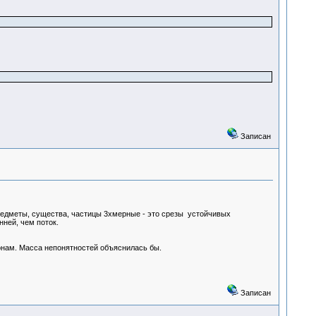
Записан
редметы, существа, частицы 3хмерные - это срезы устойчивых
нней, чем поток.
онам. Масса непонятностей объяснилась бы.
Записан