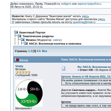
Добро пожаловать,
Гость
. Пожалуйста,
войдите
или
зарегистрируйтесь
.
06 Августа 2026, 10:22:11
Новости:
Книгу С.Доронина "Квантовая магия" читать
здесь
Материалы старого сайта "Физика Магии" доступны для просмотра
здесь
О замеченных глюках просьба писать на почту
quantmag@mail.ru
Квантовый Портал
Тематические разделы
Физика
(Модератор:
valeriy
)
НАСА: Вселенная конечна и невелика
Страниц:
1
2
[
3
]
4
5
Все
Тема: НАСА: Вселенная конечна и н
Автор
Vitaliy
Re: НАСА: Вселенная ко
Ветеран
«
Ответ #30 :
05 Апреля 20
Сообщений: 5586
Цитата: Анюта от 05 Апреля 2011, 13:
На моём уровне понимания эта моя ве
… Есть относительно простое и нагля
Дорогая
Светлана, пардон...
Анюта! Вы 
вы упускаете известное правило: если
геданкенэксперимента
, а не окружаю
Цитата:
… не представить нам этого, в том чи
Материалист