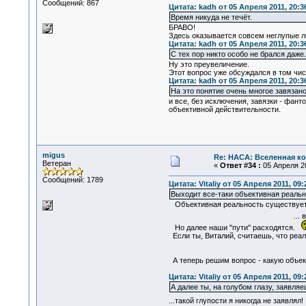
Сообщений: 867
Цитата: kadh от 05 Апреля 2011, 20:3
Время никуда не течёт.
БРАВО!
Здесь оказывается совсем неглупые л
Цитата: kadh от 05 Апреля 2011, 20:3
С тех пор никто особо не брался даже.
Ну это преувеличение.
Этот вопрос уже обсуждался в том чис
Цитата: kadh от 05 Апреля 2011, 20:3
На это понятие очень многое завязано,
и все, без исключения, завязки - фан
объективной действительности.
migus
Re: НАСА: Вселенная ко
Ветеран
«
Ответ #34 :
05 Апреля 20
Сообщений: 1789
Цитата: Vitaliy от 05 Апреля 2011, 09:
Выходит все-таки объективная реальн
Объективная реальность существует!
... в этом мы с т
Но далее наши "пути" расходятся.
Если ты, Виталий, считаешь, что реал
А теперь решим вопрос - какую объек
Цитата: Vitaliy от 05 Апреля 2011, 09:
А далее ты, на голубом глазу, заявля
...такой глупости я никогда не заявлял