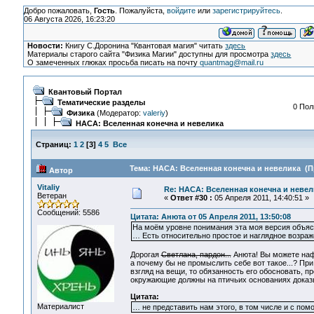
Добро пожаловать,
Гость
. Пожалуйста,
войдите
или
зарегистрируйтесь
.
06 Августа 2026, 16:23:20
Новости:
Книгу С.Доронина "Квантовая магия" читать
здесь
Материалы старого сайта "Физика Магии" доступны для просмотра
здесь
О замеченных глюках просьба писать на почту
quantmag@mail.ru
Квантовый Портал
Тематические разделы
0 Пол
Физика
(Модератор:
valeriy
)
НАСА: Вселенная конечна и невелика
Страниц:
1
2
[
3
]
4
5
Все
Тема: НАСА: Вселенная конечна и невелика (П
Автор
Vitaliy
Re: НАСА: Вселенная конечна и невел
Ветеран
«
Ответ #30 :
05 Апреля 2011, 14:40:51 »
Сообщений: 5586
Цитата: Анюта от 05 Апреля 2011, 13:50:08
На моём уровне понимания эта моя версия объясн
… Есть относительно простое и наглядное возраж
Дорогая
Светлана, пардон...
Анюта! Вы можете нафа
а почему бы не промыслить себе вот такое...? Пр
взгляд на вещи, то обязанность его обосновать, 
окружающие должны на птичьих основаниях доказыв
Цитата:
Материалист
… не представить нам этого, в том числе и с пом