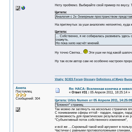
Нету проблемз. Выбирайте свой пример по вкусу. Т
Цитата:
Аналогия с 2х-3хмерным пространством представ
На притянутых за уши аналогиях непонятно, куда 
Цитата:
… Собственно, я не собиралась развивать здесь
скажуть.
Но пока хило насчёт мнений.
Ну точно Светка...
Эти уши ни под какой шапоч
Ну так если автор сам не особенно настроен про
Vitaliy:
SCIES Forum
Glossary
Definitions of Magic
Высш
Анюта
Re: НАСА: Вселенная конечна и невел
Постоялец
«
Ответ #31 :
05 Апреля 2011, 18:25:14 »
Сообщений: 304
Цитата: Urbis Numen от 05 Апреля 2011, 14:25:0
"Блокнот" страниц
Так можно ли заглянуть на несколько страничек в
С пониманием сферы еттой - пардон, пардон, пард
возможность для практических результатов и их рас
"Субъективный поток собственного изменения",
и всё же ....Скромный такой мой аргумент в польз
Частички с равными противоположными спинами, к