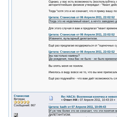
Однако, у вас есть возможность (воспользуйтесь е
авторитетнейших физиков утверждал - "Квант дейс
Тогда "хотя это и не означает, что я приму вашу п
Цитата: Станислав от 06 Апреля 2011, 22:02:52
Тогда это не неделимый квант, а нечто заведомо 
Для этого случая я вам и предлагал "квант времени
Цитата: Станислав от 06 Апреля 2011, 22:02:52
Извините, вульгарный дилетантизм.
Ещё раз предлагаю воздержаться от "оценочных су
Цитата: Станислав от 06 Апреля 2011, 22:02:52
вы настолько наивны?
До рождения, пока Вас не было - не было времени
Вы опять меня не поняли.
Имелось в виду вовсе не то, что вы мне приписали
Ещё раз подумайте - что вам даёт возможность сл
Станислав
Re: НАСА: Вселенная конечна и невел
Ветеран
«
Ответ #44 :
07 Апреля 2011, 10:43:19 »
Сообщений: 867
Цитата: kadh от 07 Апреля 2011, 10:09:43
И уж тем более это не означает, что эти понятия 
ДИЛЕТАНТИЗМ.