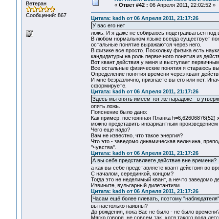
Ветеран
«
Ответ #42 :
06 Апреля 2011, 22:02:52 »
Сообщений: 867
Цитата: kadh от 06 Апреля 2011, 21:17:26
У вас его нет
ложь. И я даже не собираюсь подстраиваться под
В любом нормальном языке всегда существует пон
остальные понятие выражаются через него.
В физике все просто. Поскольку физика есть наук
кандидатуры на роль первичного понятия из действ
Вот квант действия у меня и выступает первичны
Все остальные физические понятия я стараюсь вы
Определение понятия времени через квант действ
И мне безразлично, признаете вы его или нет. Ина
сформируете.
Цитата: kadh от 06 Апреля 2011, 21:17:26
Здесь мы опять имеем тот же парадокс - в утвержд
опять ложь.
Пояснение было дано:
Как пример, постоянная Планка h=6,62606876(52) 
можно представить инвариантным произведением э
Чего еще надо?
Вам не известно, что такое энергия?
Что это - заведомо динамическая величина, препод
"чувства".
Цитата: kadh от 06 Апреля 2011, 21:17:26
А вы себе представляете действие вне времени?
а как вы себе представляете квант действия во в
С началом, серединкой, концом?
Тогда это не неделимый квант, а нечто заведомо д
Извините, вульгарный дилетантизм.
Цитата: kadh от 06 Апреля 2011, 21:17:26
Часам ещё более плевать, поэтому "наблюдателя" 
вы настолько наивны?
До рождения, пока Вас не было - не было времени
Мягко говоря, не совсем так, хотя такого рода де