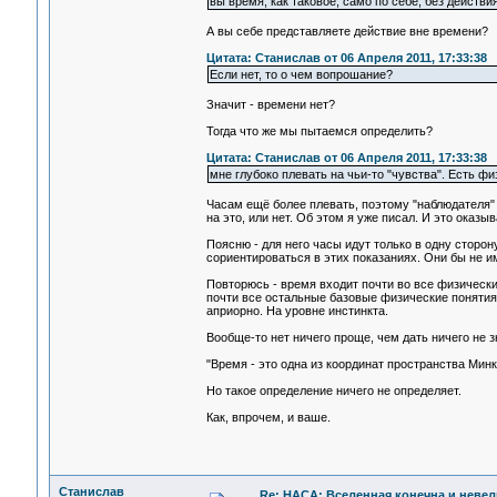
вы время, как таковое, само по себе, без действи
А вы себе представляете действие вне времени?
Цитата: Станислав от 06 Апреля 2011, 17:33:38
Если нет, то о чем вопрошание?
Значит - времени нет?
Тогда что же мы пытаемся определить?
Цитата: Станислав от 06 Апреля 2011, 17:33:38
мне глубоко плевать на чьи-то "чувства". Есть ф
Часам ещё более плевать, поэтому "наблюдателя" 
на это, или нет. Об этом я уже писал. И это оказы
Поясню - для него часы идут только в одну сторону
сориентироваться в этих показаниях. Они бы не и
Повторюсь - время входит почти во все физическ
почти все остальные базовые физические понятия,
априорно. На уровне инстинкта.
Вообще-то нет ничего проще, чем дать ничего не 
"Время - это одна из координат пространства Минк
Но такое определение ничего не определяет.
Как, впрочем, и ваше.
Станислав
Re: НАСА: Вселенная конечна и невел