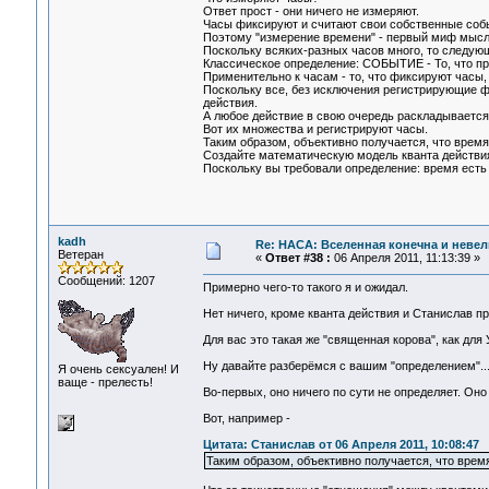
Ответ прост - они ничего не измеряют.
Часы фиксируют и считают свои собственные собы
Поэтому "измерение времени" - первый миф мыс
Поскольку всяких-разных часов много, то следующ
Классическое определение: СОБЫТИЕ - То, что 
Применительно к часам - то, что фиксируют часы
Поскольку все, без исключения регистрирующие ф
действия.
А любое действие в свою очередь раскладывается
Вот их множества и регистрируют часы.
Таким образом, объективно получается, что врем
Создайте математическую модель кванта действия
Поскольку вы требовали определение: время есть
kadh
Re: НАСА: Вселенная конечна и невел
Ветеран
«
Ответ #38 :
06 Апреля 2011, 11:13:39 »
Сообщений: 1207
Примерно чего-то такого я и ожидал.
Нет ничего, кроме кванта действия и Станислав пр
Для вас это такая же "священная корова", как для
Ну давайте разберёмся с вашим "определением"..
Я очень сексуален! И
ваще - прелесть!
Во-первых, оно ничего по сути не определяет. Он
Вот, например -
Цитата: Станислав от 06 Апреля 2011, 10:08:47
Таким образом, объективно получается, что врем