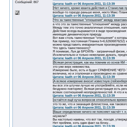
Сообщений: 867
Цитата: kadh от 06 Апреля 2011, 11:13:39
Нет ничего, кроме кванта действия и Станислав пр
вообще-то гораздо раньше меня, некто Макс Планк
Цитата: kadh от 06 Апреля 2011, 11:13:39
Что за таинственные "отношения" между квантами
а что это за таинственные "отношения" между рас
Между тем это точно аналогичные отношения, на
Действие всегда выражается в виде произведения
имеющие динамическую природу.
Вот вам столь таинственные "отношения" о котор
Как пример, постоянная Планка h=6,62606876(52) 
можно представить инвариантным произведением э
Что здесь таинственного?
Я понимаю, Луи де БРОЙЛЬ - заграничный физик, с
Исключительно и только нежелание думать, пред
Цитата: kadh от 06 Апреля 2011, 11:13:39
Всякая регистрация, как мы помним из основ КМ -
это уже верх невежества.
Измерение было, есть и будет СРАВНЕНИЕ ЧЕГО-Т
величина, но и эталонная и произведено их сравн
Цитата: kadh от 06 Апреля 2011, 11:13:39
А всякое измерение вносит известную (гейзенбер
вы все эти штучки лучше не употребляйте, если н
бездумно повторяют. Всякая регистрация есть рег
всяких соотношений неопределенностей. А что и ка
Цитата: kadh от 06 Апреля 2011, 11:13:39
остаётся ещё куча вопросов относительно времени
это то же, что и эманация флогистона, как такового
Цитата: kadh от 06 Апреля 2011, 11:13:39
Ваше определение ничего не поясняет насчёт т. н
неужели?
Вы настолько наивны, что вот так, походя, утвер
Нет проблем, хоть один факт на бочку...
Цитата: kadh от 06 Апреля 2011, 11:13:39