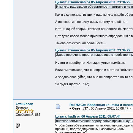
Цитата: Станислав от 05 Апреля 2011, 23:34:22
И взгляд ваш лишен объективности, потому и не в
Как я уже показал выше, и ваш взгляд лишён объе
А внятности я не вижу лишь потому, что её нет.
Нет ни одной теории, которая объясняла бы что та
Нет даже более менее приличного определения этог
Такова объективная реальность.
Цитата: Станислав от 05 Апреля 2011, 23:34:22
Здесь все очень просто, надо лишь от собственн
Ну вот и перейдите. Не надо пустых намёков.
Если вы считаете, что я неправ и внятное "объект
А заодно обоснуйте, что оно не опирается на то с
"И будет щастье..." (с)
Станислав
Re: НАСА: Вселенная конечна и невел
Ветеран
«
Ответ #37 :
06 Апреля 2011, 10:08:47 »
Сообщений: 867
Цитата: kadh от 06 Апреля 2011, 05:07:44
внятное "объективное" определение времени суще
Чтобы быть объективным, от всяких мыслеформ о 
времени, под традиционным названием часы.
Что измеряют часы?