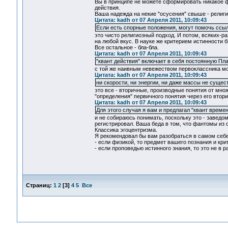
Вы в принципе не можете сформировать никакое фи
действия.
Ваша надежда на некие "осусения" свыше - религи
Цитата: kadh от 07 Апреля 2011, 10:09:43
Если есть спорные положения, могут помочь ссыл
это чисто религиозный подход. И потом, всяких-р
на любой вкус. В науке же критерием истинности 
Все остальное - бла-бла.
Цитата: kadh от 07 Апреля 2011, 10:09:43
"квант действия" включает в себя постоянную Пл
с той же наивным невежеством первоклассника мож
Цитата: kadh от 07 Апреля 2011, 10:09:43
ни скорости, ни энергии, ни даже массы не сущес
это все - вторичные, производные понятия от мн
"определения" первичного понятия через его втор
Цитата: kadh от 07 Апреля 2011, 10:09:43
Для этого случая я вам и предлагал "квант времени
и не собираюсь понимать, поскольку это - заведо
регистрировал. Ваша беда в том, что фантомы из 
Классика эгоцентризма.
Я рекомендовал бы вам разобраться в самом себ
- если физикой, то предмет вашего познания и кри
- если проповедью истинного знания, то это не в ра
Страниц:
1
2
[
3
]
4
5
Все