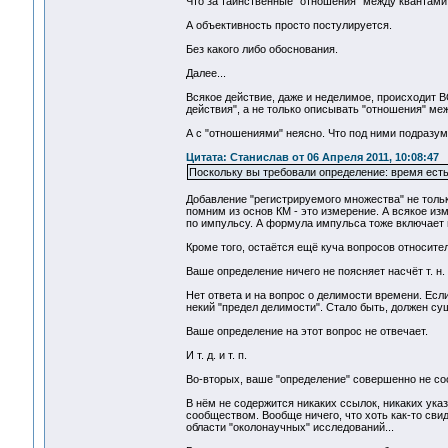
Что за таинственные "отношения" между квантами 
А объективность просто постулируется.
Без какого либо обоснования.
Далее...
Всякое действие, даже и неделимое, происходит 
действия", а не только описывать "отношения" ме
А с "отношениями" неясно. Что под ними подразуме
Цитата: Станислав от 06 Апреля 2011, 10:08:47
Поскольку вы требовали определение: время ест
Добавление "регистрируемого множества" не тольк
помним из основ КМ - это измерение. А всякое из
по импульсу. А формула импульса тоже включает вр
Кроме того, остаётся ещё куча вопросов относител
Ваше определение ничего не поясняет насчёт т. н.
Нет ответа и на вопрос о делимости времени. Есл
некий "предел делимости". Стало быть, должен су
Ваше определение на этот вопрос не отвечает.
И т. д. и т. п.
Во-вторых, ваше "определение" совершенно не со
В нём не содержится никаких ссылок, никаких ука
сообществом. Вообще ничего, что хоть как-то свид
области "околонаучных" исследований...