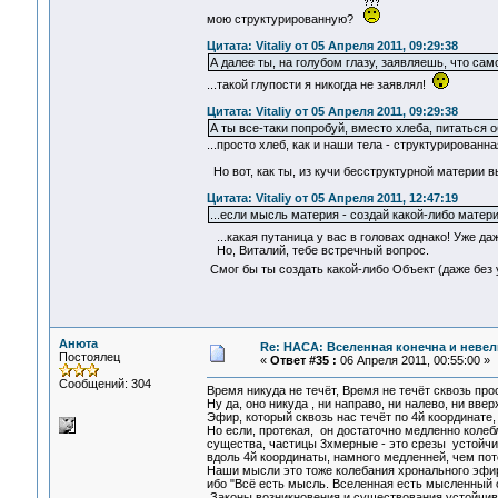
мою структурированную?
Цитата: Vitaliy от 05 Апреля 2011, 09:29:38
А далее ты, на голубом глазу, заявляешь, что сам
...такой глупости я никогда не заявлял!
Цитата: Vitaliy от 05 Апреля 2011, 09:29:38
А ты все-таки попробуй, вместо хлеба, питаться 
...просто хлеб, как и наши тела - структурированн
Но вот, как ты, из кучи бесструктурной материи 
Цитата: Vitaliy от 05 Апреля 2011, 12:47:19
...если мысль материя - создай какой-либо мате
...какая путаница у вас в головах однако! Уже да
Но, Виталий, тебе встречный вопрос.
Смог бы ты создать какой-либо Объект (даже бе
Анюта
Re: НАСА: Вселенная конечна и невел
Постоялец
«
Ответ #35 :
06 Апреля 2011, 00:55:00 »
Сообщений: 304
Время никуда не течёт, Время не течёт сквозь прос
Ну да, оно никуда , ни направо, ни налево, ни вверх
Эфир, который сквозь нас течёт по 4й координате,
Но если, протекая, он достаточно медленно коле
существа, частицы 3хмерные - это срезы устойчив
вдоль 4й координаты, намного медленней, чем пот
Наши мысли это тоже колебания хронального эфир
ибо "Всё есть мысль. Вселенная есть мысленный 
.Законы возникновения и существования устойчив