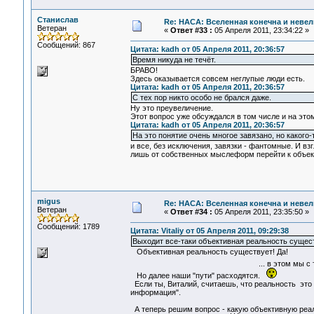
Станислав
Re: НАСА: Вселенная конечна и невел
Ветеран
«
Ответ #33 :
05 Апреля 2011, 23:34:22 »
Сообщений: 867
Цитата: kadh от 05 Апреля 2011, 20:36:57
Время никуда не течёт.
БРАВО!
Здесь оказывается совсем неглупые люди есть.
Цитата: kadh от 05 Апреля 2011, 20:36:57
С тех пор никто особо не брался даже.
Ну это преувеличение.
Этот вопрос уже обсуждался в том числе и на это
Цитата: kadh от 05 Апреля 2011, 20:36:57
На это понятие очень многое завязано, но какого-
и все, без исключения, завязки - фантомные. И вз
лишь от собственных мыслеформ перейти к объек
migus
Re: НАСА: Вселенная конечна и невел
Ветеран
«
Ответ #34 :
05 Апреля 2011, 23:35:50 »
Сообщений: 1789
Цитата: Vitaliy от 05 Апреля 2011, 09:29:38
Выходит все-таки объективная реальность сущест
Объективная реальность существует! Да!
... в этом мы с тобой с
Но далее наши "пути" расходятся.
Если ты, Виталий, считаешь, что реальность это 
информация".
А теперь решим вопрос - какую объективную реал