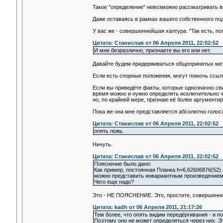
Такое "определение" невозможно рассматривать вс
Даже оставаясь в рамках вашего собственного по
У вас же - совершеннейшая халтура. "Так есть, пото
Цитата: Станислав от 06 Апреля 2011, 22:02:52
И мне безразлично, признаете вы его или нет.
Давайте будем придерживаться общепринятых мет
Если есть спорные положения, могут помочь ссыл
Если вы приведёте факты, которые однозначно сви
время можно и нужно определять исключительно чер
но, по крайней мере, признаю её более аргументи
Пока же она мне представляется абсолютно голос
Цитата: Станислав от 06 Апреля 2011, 22:02:52
опять ложь.
Ничуть.
Цитата: Станислав от 06 Апреля 2011, 22:02:52
Пояснение было дано:
Как пример, постоянная Планка h=6,62606876(52)
можно представить инвариантным произведением э
Чего еще надо?
Это - НЕ ПОЯСНЕНИЕ. Это, простите, совершенне
Цитата: kadh от 06 Апреля 2011, 21:17:26
Тем более, что опять видим передёргивания - и
Поэтому оно не может определяться через них. Э