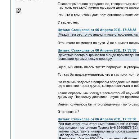
Такое формальное определение, которое выражает 
частном, неважно) ничего на самом деле не опред
Речь-то о том, чтобы дать "объективное и внятное
У вас его нет.
Цитата: Станислав от 06 Апреля 2011, 17:33:38
Между тем это точно аналогичные отношения, на
Это ничего не меняет по сути. И не снимает никак
Цитата: Станислав от 06 Апреля 2011, 17:33:38
Действие всегда выражается в виде произведени
имеющие динамическую природу.
Здесь мы опять имеем тот же парадокс - в утвержд
Тут как бы подразумевается, что и так понятно что 
Но если мы задаёмся вопросом определения поняти
одно понятие через другое, которое включает в с
Таким образом, мы, следуя элементарной научно
динамику. Поскольку динамика - функция времени.
Иначе получилось бы, что определяем что-то само
Это понятно?
Цитата: Станислав от 06 Апреля 2011, 17:33:38
Вот вам столь таинственные "отношения" о кото
Как пример, постоянная Планка h=6,62606876(52)
можно представить инвариантным произведением э
Что здесь таинственного?
Я понимаю, Луи де БРОЙЛЬ - заграничный физик, 