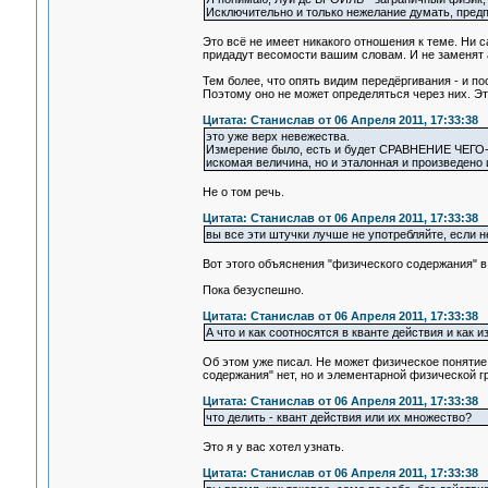
Исключительно и только нежелание думать, пре
Это всё не имеет никакого отношения к теме. Ни с
придадут весомости вашим словам. И не заменят 
Тем более, что опять видим передёргивания - и
Поэтому оно не может определяться через них. Э
Цитата: Станислав от 06 Апреля 2011, 17:33:38
это уже верх невежества.
Измерение было, есть и будет СРАВНЕНИЕ ЧЕГО-
искомая величина, но и эталонная и произведено
Не о том речь.
Цитата: Станислав от 06 Апреля 2011, 17:33:38
вы все эти штучки лучше не употребляйте, если 
Вот этого объяснения "физического содержания" в 
Пока безуспешно.
Цитата: Станислав от 06 Апреля 2011, 17:33:38
А что и как соотносятся в кванте действия и как 
Об этом уже писал. Не может физическое понятие
содержания" нет, но и элементарной физической г
Цитата: Станислав от 06 Апреля 2011, 17:33:38
что делить - квант действия или их множество?
Это я у вас хотел узнать.
Цитата: Станислав от 06 Апреля 2011, 17:33:38