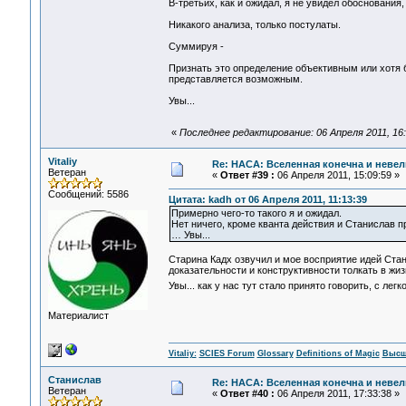
В-третьих, как и ожидал, я не увидел обоснования
Никакого анализа, только постулаты.
Суммируя -
Признать это определение объективным или хотя 
представляется возможным.
Увы...
«
Последнее редактирование: 06 Апреля 2011, 16:
Vitaliy
Re: НАСА: Вселенная конечна и невел
Ветеран
«
Ответ #39 :
06 Апреля 2011, 15:09:59 »
Сообщений: 5586
Цитата: kadh от 06 Апреля 2011, 11:13:39
Примерно чего-то такого я и ожидал.
Нет ничего, кроме кванта действия и Станислав пр
… Увы...
Старина Кадх озвучил и мое восприятие идей Стан
доказательности и конструктивности толкать в жи
Увы... как у нас тут стало принято говорить, с легк
Материалист
Vitaliy:
SCIES Forum
Glossary
Definitions of Magic
Высш
Станислав
Re: НАСА: Вселенная конечна и невел
Ветеран
«
Ответ #40 :
06 Апреля 2011, 17:33:38 »