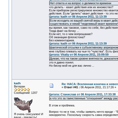
Нет ответа и на вопрос о делимости времени
что делить - квант действия или их множество?
Если прибором регистрируемое множество квантов
действия. Если "делить" квант действия - то это н
Цитата: kadh от 06 Апреля 2011, 11:13:39
Если исходить из вашей святой веры в квант дейс
существовать и некий "неделимый квант времени"
вы время, как таковое, само по себе, без действи
Тогда факт на бочку ...
Если нет, то о чем вопрошание?
Об эманации флогистона?
Без комментариев.
Цитата: kadh от 06 Апреля 2011, 11:13:39
фактической отсылки к субъективному априорном
мне глубоко плевать на чьи-то "чувства". Есть фи
Цитата: Vitaliy от 06 Апреля 2011, 15:09:59
Думаю, что на таком уровне внятности, доказател
это я давно понял.
Но бисер мой не для вас лично ...
kadh
Re: НАСА: Вселенная конечна и невел
Ветеран
«
Ответ #41 :
06 Апреля 2011, 21:17:26 »
Сообщений: 1207
Цитата: Станислав от 06 Апреля 2011, 17:33:38
а что это за таинственные "отношения" между рас
В этом и проблема.
Вопрос-то не в том, чтобы заявить нечто вроде - 
Я очень сексуален! И
некорректно. Поскольку скорость сама определяет
ваще - прелесть!