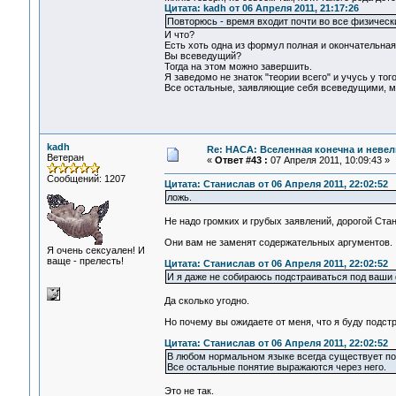
Цитата: kadh от 06 Апреля 2011, 21:17:26
Повторюсь - время входит почти во все физичес
И что?
Есть хоть одна из формул полная и окончательная
Вы всеведущий?
Тогда на этом можно завершить.
Я заведомо не знаток "теории всего" и учусь у тог
Все остальные, заявляющие себя всеведущими, м
kadh
Re: НАСА: Вселенная конечна и невел
Ветеран
«
Ответ #43 :
07 Апреля 2011, 10:09:43 »
Сообщений: 1207
Цитата: Станислав от 06 Апреля 2011, 22:02:52
ложь.
Не надо громких и грубых заявлений, дорогой Ста
Они вам не заменят содержательных аргументов.
Я очень сексуален! И
ваще - прелесть!
Цитата: Станислав от 06 Апреля 2011, 22:02:52
И я даже не собираюсь подстраиваться под ваши
Да сколько угодно.
Но почему вы ожидаете от меня, что я буду подст
Цитата: Станислав от 06 Апреля 2011, 22:02:52
В любом нормальном языке всегда существует пон
Все остальные понятие выражаются через него.
Это не так.