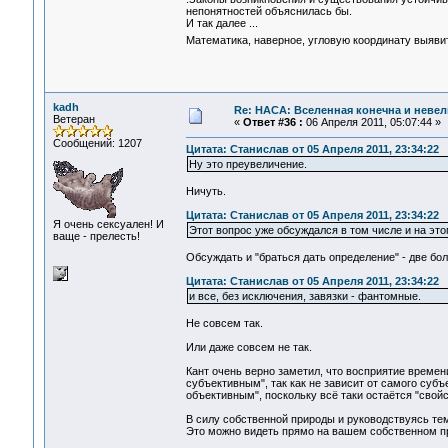
непонятностей объяснилась бы.
И так далее ...
Математика, наверное, угловую координату выяви
kadh
Re: НАСА: Вселенная конечна и невел
Ветеран
«
Ответ #36 :
06 Апреля 2011, 05:07:44 »
Сообщений: 1207
Цитата: Станислав от 05 Апреля 2011, 23:34:22
Ну это преувеличение.
Ничуть.
Цитата: Станислав от 05 Апреля 2011, 23:34:22
Я очень сексуален! И
Этот вопрос уже обсуждался в том числе и на эт
ваще - прелесть!
Обсуждать и "браться дать определение" - две бол
Цитата: Станислав от 05 Апреля 2011, 23:34:22
и все, без исключения, завязки - фантомные.
Не совсем так.
Или даже совсем не так.
Кант очень верно заметил, что восприятие времен
субъективным", так как не зависит от самого субъ
объективным", поскольку всё таки остаётся "сво
В силу собственной природы и руководствуясь т
Это можно видеть прямо на вашем собственном пр