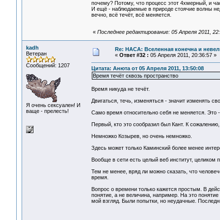
почему? Потому, что процесс этот 4хмерный, и час
И ещё - наблюдаемые в природе стоячие волны нед
вечно, всё течёт, всё меняется.
«
Последнее редактирование: 05 Апреля 2011, 22
kadh
Re: НАСА: Вселенная конечна и невел
Ветеран
«
Ответ #32 :
05 Апреля 2011, 20:36:57 »
Сообщений: 1207
Цитата: Анюта от 05 Апреля 2011, 13:50:08
Время течёт сквозь пространство
Время никуда не течёт.
Двигаться, течь, изменяться - значит изменять 
Я очень сексуален! И
ваще - прелесть!
Само время относительно себя не меняется. Это 
Первый, кто это сообразил был Кант. К сожалению,
Немножко Козырев, но очень немножко.
Здесь может только Каминский более менее интер
Вообще в сети есть целый веб институт, целиком 
Тем не менее, вряд ли можно сказать, что человеч
время.
Вопрос о времени только кажется простым. В дей
понятие, а не величина, например. На это понятие 
мой взгляд. Были попытки, но неудачные. Последни