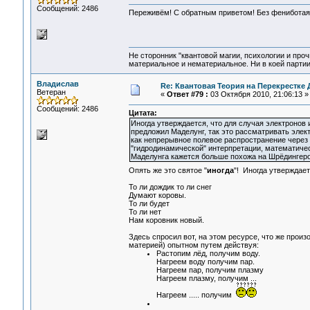
Сообщений: 2486
Переживём! С обратным приветом! Без фениботая
Не сторонник "квантовой магии, психологии и проч
материальное и нематериальное. Ни в коей партии
Владислав
Re: Квантовая Теория на Перекрестке 
Ветеран
«
Ответ #79 :
03 Октября 2010, 21:06:13 »
Сообщений: 2486
Цитата:
Иногда утверждается, что для случая электронов
предложил Маделунг, так это рассматривать элек
как непрерывное полевое распространение через п
"гидродинамической" интерпретации, математичес
Маделунга кажется больше похожа на Шрёдингеро
Опять же это святое "
иногда
"! Иногда утверждает
То ли дождик то ли снег
Думают коровы.
То ли будет
То ли нет
Нам коровник новый.
Здесь спросил вот, на этом ресурсе, что же произ
материей) опытном путем действуя:
Растопим лёд, получим воду.
Нагреем воду получим пар.
Нагреем пар, получим плазму
Нагреем плазму, получим ...
Нагреем ..... получим