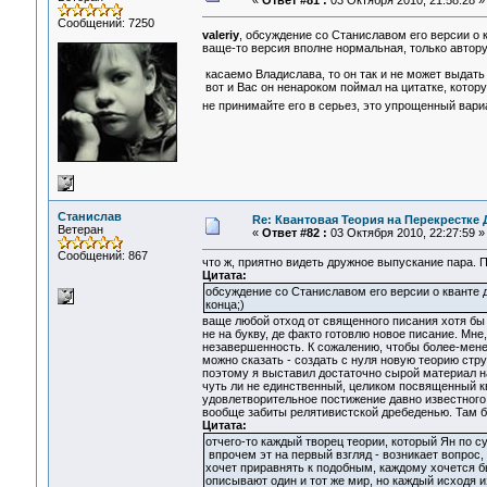
«
Ответ #81 :
03 Октября 2010, 21:58:28 »
Сообщений: 7250
valeriy
, обсуждение со Станиславом его версии о 
ваще-то версия вполне нормальная, только автору 
касаемо Владислава, то он так и не может выдать 
вот и Вас он ненароком поймал на цитатке, котору
не принимайте его в серьез, это упрощенный вар
Станислав
Re: Квантовая Теория на Перекрестке 
Ветеран
«
Ответ #82 :
03 Октября 2010, 22:27:59 »
Сообщений: 867
что ж, приятно видеть дружное выпускание пара. 
Цитата:
обсуждение со Станиславом его версии о кванте д
конца;)
ваще любой отход от священного писания хотя бы н
не на букву, де факто готовлю новое писание. Мне
незавершенность. К сожалению, чтобы более-мене
можно сказать - создать с нуля новую теорию стр
поэтому я выставил достаточно сырой материал н
чуть ли не единственный, целиком посвященный к
удовлетворительное постижение давно известного
вообще забиты релятивистской дребеденью. Там б
Цитата:
отчего-то каждый творец теории, который Ян по су
впрочем эт на первый взгляд - возникает вопрос,
хочет приравнять к подобным, каждому хочется бы
описывают один и тот же мир, но каждый исходя и