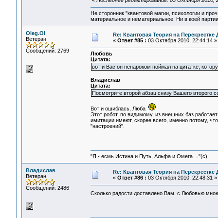
«
Последнее редактирование: 03 Октября 2010, 2
Не сторонник "квантовой магии, психологии и проч
материальное и нематериальное. Ни в коей партии
Oleg.Ol
Re: Квантовая Теория на Перекрестке 
Ветеран
«
Ответ #85 :
03 Октября 2010, 22:44:14 »
Сообщений: 2769
Любовь
Цитата:
вот и Вас он ненароком поймал на цитатке, котору
Владислав
Цитата:
Посмотрите второй абзац снизу Вашего второго с
Вот и ошиблась, Люба
Этот робот, по видимому, из внешних баз работае
имитации имеют, скорее всего, именно потому, чт
"настроений".
"Я - есмь Истина и Путь, Альфа и Омега ..."(с)
Владислав
Re: Квантовая Теория на Перекрестке 
Ветеран
«
Ответ #86 :
03 Октября 2010, 22:48:31 »
Сообщений: 2486
Сколько радости доставлено Вам с Любовью мно