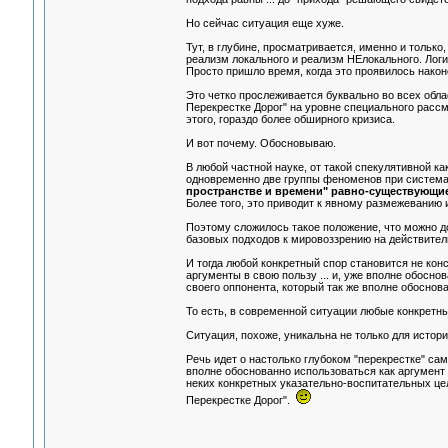
Но сейчас ситуация еще хуже.
Тут, в глубине, просматривается, именно и только,
реализм локального и реализм НЕлокального. Лог
Просто пришло время, когда это проявилось наконе
Это четко прослеживается буквально во всех облас
Перекрестке Дорог" на уровне специального рассмо
этого, гораздо более обширного кризиса.
И вот почему. Обосновываю.
В любой частной науке, от такой спекулятивной ка
одновременно две группы феноменов при систем
пространстве и времени" равно-существующ
Более того, это приводит к явному размежеванию и
Поэтому сложилось такое положение, что можно д
базовых подходов к мировоззрению на действител
И тогда любой конкретный спор становится не кон
аргументы в свою пользу ... и, уже вполне обосн
своего оппонента, который так же вполне обоснова
То есть, в современной ситуации любые конкретны
Ситуация, похоже, уникальна не только для истори
Речь идет о настолько глубоком "перекрестке" са
вполне обоснованно использоваться как аргумент л
неких конкретных указательно-воспитательных цел
Перекрестке Дорог".