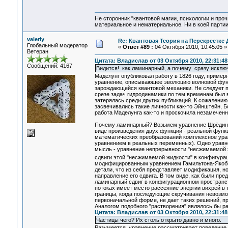
Не сторонник "квантовой магии, психологии и проч
материальное и нематериальное. Ни в коей партии
valeriy
Re: Квантовая Теория на Перекрестке 
Глобальный модератор
«
Ответ #89 :
04 Октября 2010, 10:45:05 »
Ветеран
Цитата: Владислав от 03 Октября 2010, 22:31:48
Сообщений: 4167
Видится! как ламинарный, а почему сразу исклю
Маделунг опубликовал работу в 1826 году, пример
уравнение, описывающее эволюцию волновой функ
зарождающейся квантовой механики. Не следует 
срезе задач гидродинамики по тем временам был 
затерялась среди других публикаций. К сожалению
засвечивались такие личности как-то Эйнштейн, Б
работа Маделунга как-то и проскочила незамеченн
Почему ламинарный? Возьмем уравнение Шрёдинге
виде произведения двух функций - реальной функ
математических преобразований комплексное ура
уравнением в реальных переменных). Одно уравн
мысль - уравнение непрерывности "несжимаемой ж
сдвиги этой "несжимаемой жидкости" в конфигура
модифицированным уравнением Гамильтона-Якоби,
детали, что из себя представляет модификация, 
направление его сдвига. В том виде, как были пр
ламинарный сдвиг в конфигурационном пространств
потоках имеет место рассеяние энергии вихрей в 
границы, когда последующие скручивания невозмож
первоначальной форме, не дает таких решений, пр
Аналогом подобного "растворения" являлось бы ра
Цитата: Владислав от 03 Октября 2010, 22:31:48
Частицы чего? Их столь открыто давно и много.
Разумеется, уравнение рассматривает поведение к