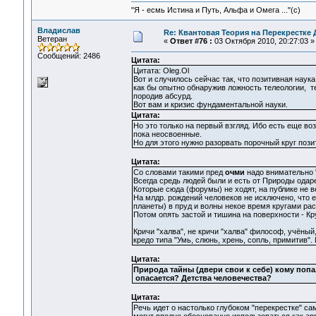
"Я - есмь Истина и Путь, Альфа и Омега ..."(с)
Владислав
Re: Квантовая Теория на Перекрестке 
Ветеран
«
Ответ #76 :
03 Октября 2010, 20:27:03 »
Сообщений: 2486
Цитата:
Цитата: Oleg.Ol
Вот и случилось сейчас так, что позитивная нау
как бы опытно обнаружив ложность телеологии, т
породив абсурд.
Вот вам и кризис фундаментальной науки.
Цитата:
Но это только на первый взгляд. Ибо есть еще в
пока неосвоенные.
Но для этого нужно разорвать порочный круг пози
Цитата:
Со словами такими пред
очми
надо внимательно 
Всегда средь людей были и есть от Природы одаре
Которые сюда (форумы) не ходят, на публике не ве
На млдр. рождений человеков не исключено, что 
планеты) в пруд и волны некое время кругами рас
Потом опять застой и тишина на поверхности - Кр
Кричи "халва", не кричи "халва" философ, учёный, 
кредо типа "Умь, слюнь, хрень, сопль, примитив"
Цитата:
Природа тайны (двери свои к себе) кому попа
опасается? Детства человечества?
Цитата:
Речь идет о настолько глубоком "перекрестке" са