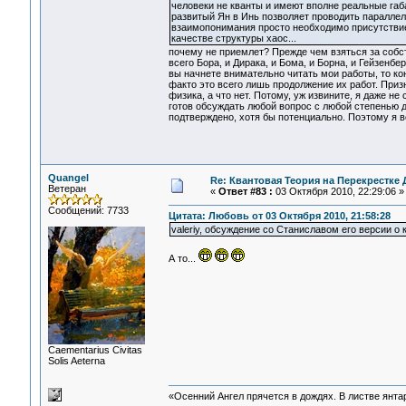
человеки не кванты и имеют вполне реальные габа
развитый Ян в Инь позволяет проводить параллели
взаимопонимания просто необходимо присутствие 
качестве структуры хаос...
почему не приемлет? Прежде чем взяться за соб
всего Бора, и Дирака, и Бома, и Борна, и Гейзенбе
вы начнете внимательно читать мои работы, то ко
факто это всего лишь продолжение их работ. Призн
физика, а что нет. Потому, уж извините, я даже не
готов обсуждать любой вопрос с любой степенью д
подтверждено, хотя бы потенциально. Поэтому я в
Quangel
Re: Квантовая Теория на Перекрестке 
Ветеран
«
Ответ #83 :
03 Октября 2010, 22:29:06 »
Сообщений: 7733
Цитата: Любовь от 03 Октября 2010, 21:58:28
valeriy, обсуждение со Станиславом его версии о 
А то...
Сaementarius Civitas
Solis Aeterna
«Осенний Ангел прячется в дождях. В листве янтарн