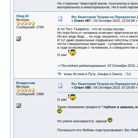
Не сторонник "квантовой магии, психологии и проч
материальное и нематериальное. Ни в коей партии
Oleg.Ol
Re: Квантовая Теория на Перекрестке 
Ветеран
«
Ответ #87 :
03 Октября 2010, 22:54:08 »
Сообщений: 2769
А то! Тест Тьюринга - это не хухры-мухры.
Но пока бота от человека отличают практически вс
Но вот ведь бяда ... по ходу оказалось, что и нек
И тут даже крамольные подрывные гипотезы стали 
почти совершенные имитации - суперобезьяны ... к
в ходе коэволюции с человеком, в совершенстве 
О как!
«
Последнее редактирование: 03 Октября 2010, 2
"Я - есмь Истина и Путь, Альфа и Омега ..."(с)
Владислав
Re: Квантовая Теория на Перекрестке 
Ветеран
«
Ответ #88 :
04 Октября 2010, 07:29:09 »
Сообщений: 2486
О как!
Такое понимание предмета "г
лубоко и широко, и
Но умело маскируется, зараза!
Патомушто его Любовь подстраховывает. Без Любви