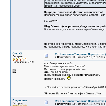
могут вполне обоснованно использоваться как аргу
даже в неких конкретных указательно-воспитатель
Теория на Перекрестке Дорог".
Природа, опасается? Детства человечества?
Перекресток как выбор пред человечеством. Типа - н
Ув. valeriy
!
Oleg.Ol итого (как резюме) убедительно подвё
Все остальное у как нелепый междусобочик, когда 
Не сторонник "квантовой магии, психологии и проч
материальное и нематериальное. Ни в коей партии
Oleg.Ol
Re: Квантовая Теория на Перекрестке 
Ветеран
«
Ответ #77 :
03 Октября 2010, 20:37:38 »
Сообщений: 2769
Ага. Владислав - это бот.
Мои - только две первые "цитаты".
Остальное - сгенерировано ботом.
Это - явная ошибка.
Пипа, исправь ошибку в скрипте "Владислав".
Привет Тьюрингу.
«
Последнее редактирование: 03 Октября 2010, 2
"Я - есмь Истина и Путь, Альфа и Омега ..."(с)
Владислав
Re: Квантовая Теория на Перекрестке 
Ветеран
«
Ответ #78 :
03 Октября 2010, 20:40:49 »