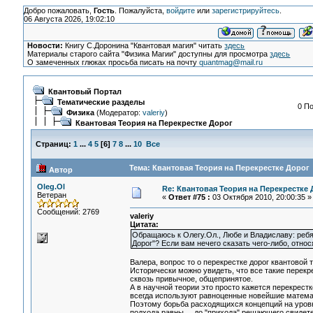
Добро пожаловать,
Гость
. Пожалуйста,
войдите
или
зарегистрируйтесь
.
06 Августа 2026, 19:02:10
Новости:
Книгу С.Доронина "Квантовая магия" читать
здесь
Материалы старого сайта "Физика Магии" доступны для просмотра
здесь
О замеченных глюках просьба писать на почту
quantmag@mail.ru
Квантовый Портал
Тематические разделы
0 По
Физика
(Модератор:
valeriy
)
Квантовая Теория на Перекрестке Дорог
Страниц:
1
...
4
5
[
6
]
7
8
...
10
Все
Тема: Квантовая Теория на Перекрестке Дорог 
Автор
Oleg.Ol
Re: Квантовая Теория на Перекрестке 
Ветеран
«
Ответ #75 :
03 Октября 2010, 20:00:35 »
Сообщений: 2769
valeriy
Цитата:
Обращаюсь к Олегу.Ол., Любе и Владиславу: ребя
Дорог"? Если вам нечего сказать чего-либо, отно
Валера, вопрос то о перекрестке дорог квантовой 
Исторически можно увидеть, что все такие перекр
сквозь привычное, общепринятое.
А в научной теории это просто кажется перекрестк
всегда используют равноценные новейшие математ
Поэтому борьба расходящихся концепций на уровне
подхода равны ... до "прихода" решающего свидете