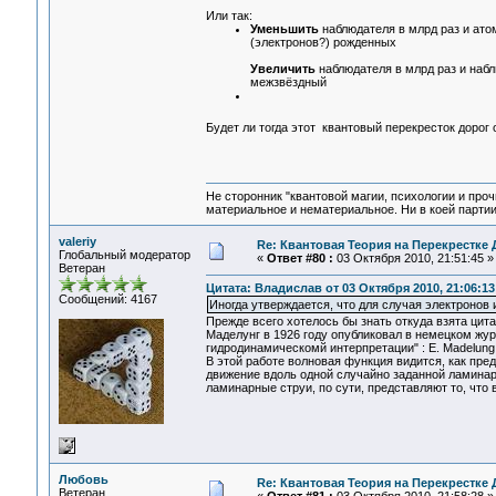
Или так:
Уменьшить
наблюдателя в млрд раз и ато
(электронов?) рожденных
Увеличить
наблюдателя в млрд раз и набл
межзвёздный
Будет ли тогда этот квантовый перекресток дорог 
Не сторонник "квантовой магии, психологии и проч
материальное и нематериальное. Ни в коей партии
valeriy
Re: Квантовая Теория на Перекрестке 
Глобальный модератор
«
Ответ #80 :
03 Октября 2010, 21:51:45 »
Ветеран
Цитата: Владислав от 03 Октября 2010, 21:06:13
Сообщений: 4167
Иногда утверждается, что для случая электронов
Прежде всего хотелось бы знать откуда взята цит
Маделунг в 1926 году опубликовал в немецком жу
гидродинамическомй интерпретации" : E. Madelung, "
В этой работе волновая функция видится, как пр
движение вдоль одной случайно заданной ламинар
ламинарные струи, по сути, представляют то, что
Любовь
Re: Квантовая Теория на Перекрестке 
Ветеран