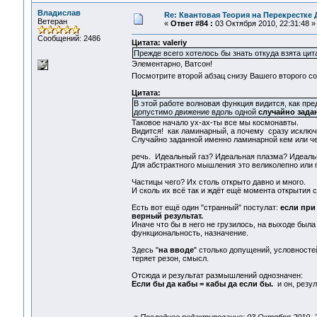
Владислав
Re: Квантовая Теория на Перекрестке 
Ветеран
«
Ответ #84 :
03 Октября 2010, 22:31:48 »
Сообщений: 2486
Цитата: valeriy
Прежде всего хотелось бы знать откуда взята цит
Элементарно, Ватсон!
Посмотрите второй абзац снизу Вашего второго с
Цитата:
В этой работе волновая функция видится, как п
допустимо движение вдоль одной
случайно зада
Таковое начало ух-ах-ты все мы космонавты.
Видится! как ламинарный, а почему сразу исключ
Случайно заданной именно ламинарной кем или че
речь. Идеальный газ? Идеальная плазма? Идеал
Для абстрактного мышления это великолепно или п
Частицы чего? Их столь открыто давно и много.
И сколь их всё так и ждёт ещё момента открытия 
Есть вот ещё один "странный" постулат:
если при
верный результат.
Иначе что бы в него не грузилось, на выходе была
функциональность, назначение.
Здесь "
на вводе
" столько допущений, условносте
теряет резон, смысл.
Отсюда и результат размышлений однозначен:
Если бы да кабы = кабы да если бы.
и он, резул