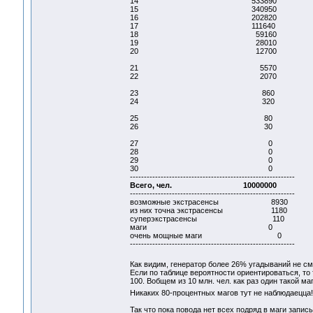
14 533890
15 340950
16 202820
17 111640
18 59160
19 28010
20 12700
21 5570
22 2070
23 860
24 320
25 80
26 30
27 0
28 0
29 0
30 0
-----------------------------------------------------------
Всего, чел. 10000000
-----------------------------------------------------------
возможные экстрасенсы 8930
из них точна экстрасенсы 1180
суперэкстрасенсы 110
маги 0
очень мощные маги 0
-----------------------------------------------------------
Как видим, генератор более 26% угадываний не с
Если по таблице вероятности ориентироваться, то
100. Вобщем из 10 млн. чел. как раз один такой ма
Никаких 80-процентных магов тут не наблюдаецца
Так что пока повода нет всех подряд в маги запис