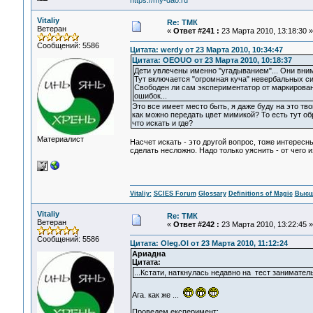
https://my-dao.ru
Vitaliy
Re: ТМК
Ветеран
«
Ответ #241 :
23 Марта 2010, 13:18:30 »
Сообщений: 5586
Цитата: werdy от 23 Марта 2010, 10:34:47
Цитата: OEOUO от 23 Марта 2010, 10:18:37
Дети увлечены именно "угадыванием"... Они вним
Тут включается "огромная куча" невербальных сиг
Свободен ли сам экспериментатор от маркирован
ошибок...
Это все имеет место быть, я даже буду на это тв
как можно передать цвет мимикой? То есть тут обр
что искать и где?
Материалист
Насчет искать - это другой вопрос, тоже интересн
сделать несложно. Надо только уяснить - от чего
Vitaliy:
SCIES Forum
Glossary
Definitions of Magic
Высш
Vitaliy
Re: ТМК
Ветеран
«
Ответ #242 :
23 Марта 2010, 13:22:45 »
Сообщений: 5586
Цитата: Oleg.Ol от 23 Марта 2010, 11:12:24
Ариадна
Цитата:
...Кстати, наткнулась недавно на тест занимател
Ага. как же ...
Проведем експеримент: