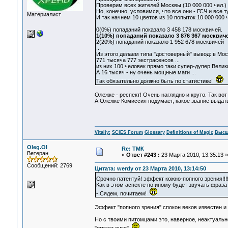
Проверим всех жителей Москвы (10 000 000 чел.) 
Но, конечно, условимся, что все они - ГСЧ и все т
Материалист
И так начнем 10 цветов из 10 попыток 10 000 000
0(0%) попаданий показало 3 458 178 москвичей.
1(10%) попаданий показало 3 876 367 москвич
2(20%) попаданий показало 1 952 678 москвичей
...
Из этого делаем типа "достоверный" вывод: в Мос
771 тысяча 777 экстрасенсов ...
из них 100 человек прямо таки супер-дупер Велик
А 16 тысяч - ну очень мощные маги ...
Так обязательно должно быть по статистике!
Олежке - респект! Очень наглядно и круто. Так вот
А Олежке Комиссия подумает, какое звание выдать
Vitaliy:
SCIES Forum
Glossary
Definitions of Magic
Высш
Oleg.Ol
Re: ТМК
Ветеран
«
Ответ #243 :
23 Марта 2010, 13:35:13 »
Сообщений: 2769
Цитата: werdy от 23 Марта 2010, 13:14:50
Срочно патентуй! эффект кожно-попного зрения!!
Как в этом аспекте по иному будет звучать фраза
- Сядем, почитаем!
Эффект "попного зрения" спокон веков известен и 
Но с твоими питомцами это, наверное, неактуально