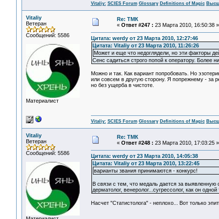
Vitaliy:
SCIES Forum
Glossary
Definitions of Magic
Высш
Vitaliy
Re: ТМК
Ветеран
«
Ответ #247 :
23 Марта 2010, 16:50:38 »
Сообщений: 5586
Цитата: werdy от 23 Марта 2010, 12:27:46
Цитата: Vitaliy от 23 Марта 2010, 11:26:26
Может и еще что недоглядели, но эти факторы де
Сенс садиться строго попой к оператору. Более ни
Можно и так. Как вариант попробовать. Но эзотери
или совсем в другую сторону. Я попрежнему - за 
но без ущерба в чистоте.
Материалист
Vitaliy:
SCIES Forum
Glossary
Definitions of Magic
Высш
Vitaliy
Re: ТМК
Ветеран
«
Ответ #248 :
23 Марта 2010, 17:03:25 »
Сообщений: 5586
Цитата: werdy от 23 Марта 2010, 14:05:38
Цитата: Vitaliy от 23 Марта 2010, 13:22:45
варианты звания принимаются - конкурс!
В связи с тем, что медаль дается за выявленную 
дерматолог, венеролог...сугрессолог, как он одно
Насчет "Статистолога" - неплохо... Вот только эп
Материалист