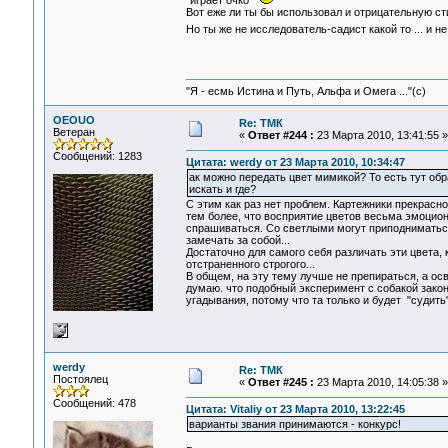
"играет очко"
Вот еже ли ты бы использовал и отрицательную сти
Но ты же не исследователь-садист какой то ... и н
"Я - есмь Истина и Путь, Альфа и Омега ..."(с)
OEOUO
Re: ТМК
Ветеран
«
Ответ #244 :
23 Марта 2010, 13:41:55 »
Сообщений: 1283
Цитата: werdy от 23 Марта 2010, 10:34:47
ак можно передать цвет мимикой? То есть тут обра
искать и где?
С этим как раз нет проблем. Картежники прекрасно
тем более, что восприятие цветов весьма эмоцион
спрашиваться. Со светлыми могут приподниматься 
замечать за собой...
Достаточно для самого себя различать эти цвета, к
отстраненного строгого...
В общем, на эту тему лучше не препираться, а о
думаю. что подобный эксперимент с собакой зако
угадывания, потому что та только и будет "судит
werdy
Re: ТМК
Постоялец
«
Ответ #245 :
23 Марта 2010, 14:05:38 »
Сообщений: 478
Цитата: Vitaliy от 23 Марта 2010, 13:22:45
варианты звания принимаются - конкурс!