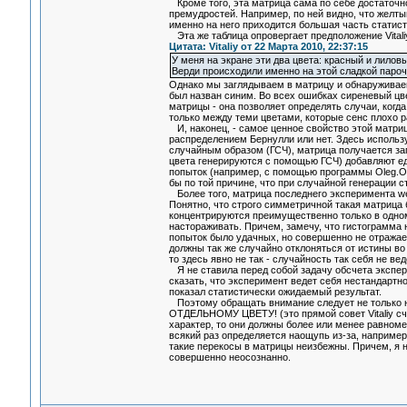
Кроме того, эта матрица сама по себе достаточно
премудростей. Например, по ней видно, что желтый
именно на него приходится большая часть статист
Эта же таблица опровергает предположение Vitali
Цитата: Vitaliy от 22 Марта 2010, 22:37:15
У меня на экране эти два цвета: красный и лилов
Верди происходили именно на этой сладкой пароч
Однако мы заглядываем в матрицу и обнаруживаем,
был назван синим. Во всех ошибках сиреневый цв
матрицы - она позволяет определять случаи, когд
только между теми цветами, которые сенс плохо р
И, наконец, - самое ценное свойство этой матриц
распределением Бернулли или нет. Здесь использу
случайным образом (ГСЧ), матрица получается з
цвета генерируются с помощью ГСЧ) добавляют 
попыток (например, с помощью программы Oleg.Ol'
бы по той причине, что при случайной генерации 
Более того, матрица последнего эксперимента w
Понятно, что строго симметричной такая матрица 
концентрируются преимущественно только в одном 
настораживать. Причем, замечу, что гистограмма 
попыток было удачных, но совершенно не отражае
должны так же случайно отклоняться от истины во 
то здесь явно не так - случайность так себя не вед
Я не ставила перед собой задачу обсчета экспери
сказать, что эксперимент ведет себя нестандартно
показал статистически ожидаемый результат.
Поэтому обращать внимание следует не только н
ОТДЕЛЬНОМУ ЦВЕТУ! (это прямой совет Vitaliy счи
характер, то они должны более или менее равноме
всякий раз определяется наощупь из-за, например
такие перекосы в матрицы неизбежны. Причем, я н
совершенно неосознанно.