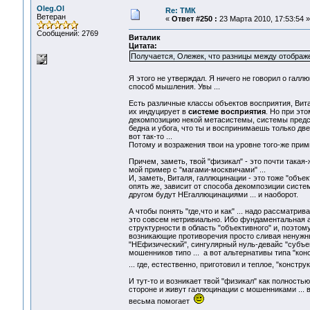
Oleg.Ol
Re: ТМК
Ветеран
«
Ответ #250 :
23 Марта 2010, 17:53:54 »
Сообщений: 2769
Виталик
Цитата:
Получается, Олежек, что разницы между отображен
Я этого не утверждал. Я ничего не говорил о галл
способ мышления. Увы ...
Есть различные классы объектов восприятия, Вита
их индуцирует в
системе восприятия
. Но при эт
декомпозицию некой метасистемы, системы предст
бедна и убога, что ты и воспринимаешь только дв
вот так-то ...
Потому и возражения твои на уровне того-же прими
Причем, заметь, твой "физикал" - это почти такая
мой пример с "магами-москвичами" ...
И, заметь, Виталя, галлюцинации - это тоже "объе
опять же, зависит от способа декомпозиции системы
другом будут НЕгаллюцинациями ... и наоборот.
А чтобы понять "где,что и как" ... надо рассматрив
это совсем нетривиально. Ибо фундаментальная 
структурности в область "объективного" и, поэт
возникающие противоречия просто сливая ненужны
"НЕфизический", сингулярный нуль-девайс "субъек
мошенников типо ... а вот альтернативы типа "ко
... где, естественно, приготовил и теплое, "конст
И тут-то и возникает твой "физикал" как полностью
стороне и живут галлюцинации с мошенниками ... в
весьма помогает