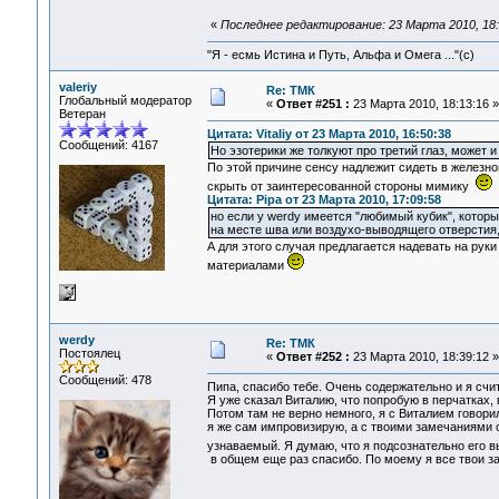
«
Последнее редактирование: 23 Марта 2010, 18:
"Я - есмь Истина и Путь, Альфа и Омега ..."(с)
valeriy
Re: ТМК
Глобальный модератор
«
Ответ #251 :
23 Марта 2010, 18:13:16 »
Ветеран
Цитата: Vitaliy от 23 Марта 2010, 16:50:38
Сообщений: 4167
Но эзотерики же толкуют про третий глаз, может и
По этой причине сенсу надлежит сидеть в железной
скрыть от заинтересованной стороны мимику
Цитата: Pipa от 23 Марта 2010, 17:09:58
но если у werdy имеется "любимый кубик", котор
на месте шва или воздухо-выводящего отверстия,
А для этого случая предлагается надевать на ру
материалами
werdy
Re: ТМК
Постоялец
«
Ответ #252 :
23 Марта 2010, 18:39:12 »
Сообщений: 478
Пипа, спасибо тебе. Очень содержательно и я счи
Я уже сказал Виталию, что попробую в перчатках, 
Потом там не верно немного, я с Виталием говорил
я же сам импровизирую, а с твоими замечаниями о
узнаваемый. Я думаю, что я подсознательно его 
в общем еще раз спасибо. По моему я все твои 