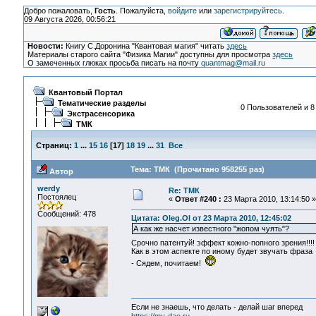
Добро пожаловать,
Гость
. Пожалуйста,
войдите
или
зарегистрируйтесь
.
09 Августа 2026, 00:56:21
Новости:
Книгу С.Доронина "Квантовая магия" читать
здесь
Материалы старого сайта "Физика Магии" доступны для просмотра
здесь
О замеченных глюках просьба писать на почту
quantmag@mail.ru
Квантовый Портал
Тематические разделы
0 Пользователей и 8
Экстрасенсорика
ТМК
Страниц:
1
...
15
16
[
17
]
18
19
...
31
Все
Тема: ТМК (Прочитано 958255 раз)
Автор
werdy
Re: ТМК
Постоялец
«
Ответ #240 :
23 Марта 2010, 13:14:50 »
Сообщений: 478
Цитата: Oleg.Ol от 23 Марта 2010, 12:45:02
А как же насчет известного "жопом чуять"?
Срочно патентуй! эффект кожно-попного зрения!!!
Как в этом аспекте по иному будет звучать фраза
- Сядем, почитаем!
Если не знаешь, что делать - делай шаг вперед