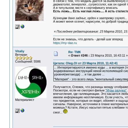
В связи с тем, что медаль дается за выявленную 
дерматолог, венеролог...сугрессолог, как он одно
А в титульном листе к сертификату вписать
Есть ложь... Есть наглая ложь.... А есть статист
Кузнецам дано заднье, орден к завтрему скуют...
А может меня осенит, нарисуем, по доброй традици
«
Последнее редактирование: 23 Марта 2010, 15:
Если не знаешь, что делать - делай шаг вперед
https://my-dao.ru
Vitaliy
Re: ТМК
Ветеран
«
Ответ #246 :
23 Марта 2010, 16:43:11 »
Сообщений: 5586
Цитата: Oleg.Ol от 23 Марта 2010, 11:42:41
... Интерпретируются именно коды ... а материя (
кодированных инструкций некой исполняющей сист
уровня(метакода) ... и так далее ...
"Материя" - это всего лишь "ментальный симулякр
Получается, Олежек, что разницы между отображен
Посмотри, если не смотрел фильм
"Игры разума"
впечатления, где галлюцинации. Это касается люб
имеем информацию неотличимую. Если учесть, что 
Материалист
тех предметов, которые он видит, обоняет и ощуща
сигналы. Наверное, источники в плане материаль
можешь? Кстати, Иисус насытил пятью хлебами тол
смог...