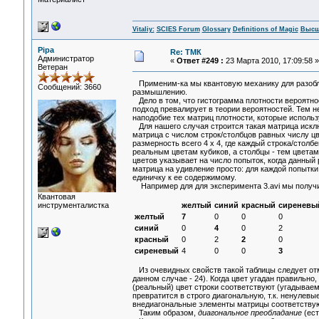
Vitaliy:
SCIES Forum
Glossary
Definitions of Magic
Высш
Pipa
Re: ТМК
Администратор
«
Ответ #249 :
23 Марта 2010, 17:09:58 »
Ветеран
Применим-ка мы квантовую механику для разобл
Сообщений: 3660
размышлению.
Дело в том, что гистограмма плотности вероятно
подход превалирует в теории вероятностей. Тем н
наподобие тех матриц плотности, которые исполь
Для нашего случая строится такая матрица исклю
матрица с числом строк/столбцов равных числу цв
размерность всего 4 х 4, где каждый строка/столб
реальным цветам кубиков, а столбцы - тем цветам
цветов указывает на число попыток, когда данный
матрица на удивление просто: для каждой попытки
единичку к ее содержимому.
Например для для эксперимента 3.avi мы получи
Квантовая
инструменталистка
желтый
синий
красный
сиреневы
желтый
7
0
0
0
синий
0
4
0
2
красный
0
2
2
0
сиреневый
4
0
0
3
Из очевидных свойств такой таблицы следует отм
данном случае - 24). Когда цвет угадан правильн
(реальный) цвет строки соответствуют (угадываем
превратится в строго диагональную, т.к. ненулевы
внедиагональные элементы матрицы соответству
Таким образом,
диагональное преобладание
(ест