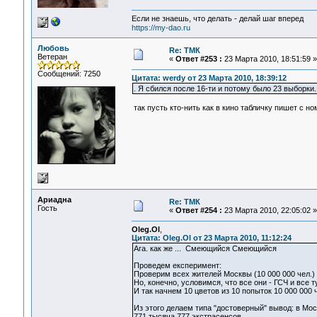
Если не знаешь, что делать - делай шаг вперед
https://my-dao.ru
Любовь
Re: ТМК
Ветеран
«
Ответ #253 :
23 Марта 2010, 18:51:59 »
Сообщений: 7250
Цитата: werdy от 23 Марта 2010, 18:39:12
. Я сбился после 16-ти и потому было 23 выборки.
так пусть кто-нить как в кино табличку пишет с но
Ариадна
Re: ТМК
Гость
«
Ответ #254 :
23 Марта 2010, 22:05:02 »
Oleg.Ol
,
Цитата: Oleg.Ol от 23 Марта 2010, 11:12:24
Ага. как же ... Смеющийся Смеющийся
Проведем експеримент:
Проверим всех жителей Москвы (10 000 000 чел.) 
Но, конечно, условимся, что все они - ГСЧ и все т
И так начнем 10 цветов из 10 попыток 10 000 000 
Из этого делаем типа "достоверный" вывод: в Мос
771 тысяча 777 экстрасенсов ...