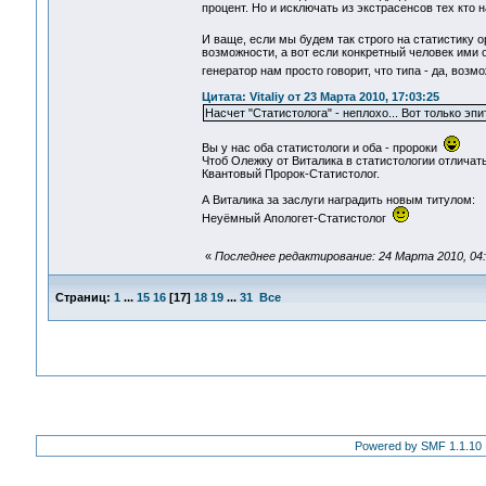
процент. Но и исключать из экстрасенсов тех кто 
И ваще, если мы будем так строго на статистику 
возможности, а вот если конкретный человек ими о
генератор нам просто говорит, что типа - да, во
Цитата: Vitaliy от 23 Марта 2010, 17:03:25
Насчет "Статистолога" - неплохо... Вот только эп
Вы у нас оба статистологи и оба - пророки
Чтоб Олежку от Виталика в статистологии отличат
Квантовый Пророк-Статистолог.
А Виталика за заслуги наградить новым титулом:
Неуёмный Апологет-Статистолог
«
Последнее редактирование: 24 Марта 2010, 04:
Страниц:
1
...
15
16
[
17
]
18
19
...
31
Все
Powered by SMF 1.1.10