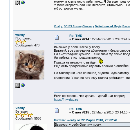
моему, в клипе оно с избытком... Я бы еще предпо
У меня скорость больше мегабита, стабильно... Но 
мб остаются куски...
Vitaliy:
SCIES Forum
Glossary
Definitions of Magic
Высш
werdy
Re: ТМК
Постоялец
«
Ответ #214 :
22 Марта 2010, 23:02:41 »
Сообщений: 478
Выложил у себя Олегину прогу.
Виталий, все замечания абсолютно и беззаговоро
На счет гладких кубиков... я не знаю где такие пр
бы избежать их прощупывания.
Правда не ведаю что выйдет
Еще есть предложение сделать сессию в онлайне. н
По таблице ни чего не понял, видимо надо самому
сравнении. У нас по разному голова работатет ..в
Если не знаешь, что делать - делай шаг вперед
https://my-dao.ru
Vitaliy
Re: ТМК
Ветеран
«
Ответ #215 :
22 Марта 2010, 23:14:15 »
Сообщений: 5586
Цитата: werdy от 22 Марта 2010, 23:02:41
Выложил у себя Олегину прогу.