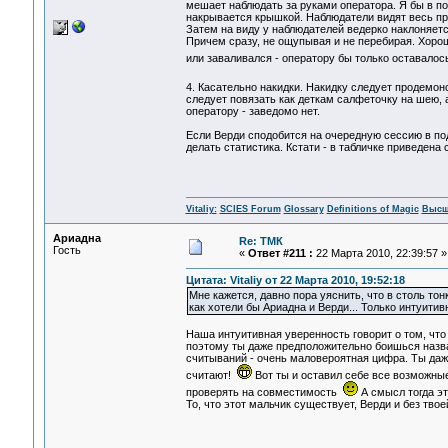
мешает наблюдать за руками оператора. Я бы в п
накрывается крышкой. Наблюдатели видят весь про
Затем на виду у наблюдателей ведерко наклоняетс
Причем сразу, не ощупывая и не перебирая. Хорош
или заваливался - оператору бы только оставалось 
4. Касательно накидки. Накидку следует продемон
следует повязать как деткам салфеточку на шею, а
оператору - заведомо нет.
Если Верди сподобится на очередную сессию в под
делать статистика. Кстати - в табличке приведена 
Vitaliy:
SCIES Forum
Glossary
Definitions of Magic
Высш
Ариадна
Re: ТМК
Гость
«
Ответ #211 :
22 Марта 2010, 22:39:57 »
Цитата: Vitaliy от 22 Марта 2010, 19:52:18
Мне кажется, давно пора уяснить, что в столь то
как хотели бы Ариадна и Верди... Только интуити
Наша интуитивная уверенность говорит о том, что
поэтому ты даже предположительно боишься назват
считываний - очень маловероятная цифра. Ты даже
считают!
Вот ты и оставил себе все возможные
проверять на совместимость
А смысл тогда э
То, что этот мальчик существует, Верди и без твое