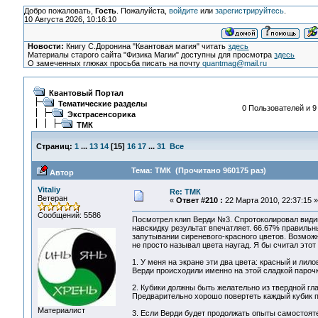
Добро пожаловать,
Гость
. Пожалуйста,
войдите
или
зарегистрируйтесь
.
10 Августа 2026, 10:16:10
Новости:
Книгу С.Доронина "Квантовая магия" читать
здесь
Материалы старого сайта "Физика Магии" доступны для просмотра
здесь
О замеченных глюках просьба писать на почту
quantmag@mail.ru
Квантовый Портал
Тематические разделы
0 Пользователей и 9
Экстрасенсорика
ТМК
Страниц:
1
...
13
14
[
15
]
16
17
...
31
Все
Тема: ТМК (Прочитано 960175 раз)
Автор
Vitaliy
Re: ТМК
Ветеран
«
Ответ #210 :
22 Марта 2010, 22:37:15 »
Сообщений: 5586
Посмотрел клип Верди №3. Спротоколировал види
навскидку результат впечатляет. 66.67% правильн
запутывании сиреневого-красного цветов. Возможн
не просто называл цвета наугад. Я бы считал это
1. У меня на экране эти два цвета: красный и лил
Верди происходили именно на этой сладкой парочк
2. Кубики должны быть желательно из твердной гл
Предварительно хорошо повертеть каждый кубик п
Материалист
3. Если Верди будет продолжать опыты самостояте