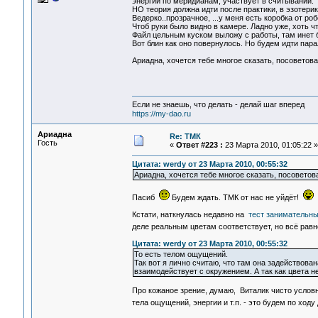
энергии по меридианам, участвует в считывании.
НО теория должна идти после практики, в эзотерик
Ведерко..прозрачное, ...у меня есть коробка от ро
Чтоб руки было видно в камере. Ладно уже, хоть чт
Файл цельным куском выложу с работы, там инет б
Вот блин как оно повернулось. Но будем идти пар
Ариадна, хочется тебе многое сказать, посоветоват
Если не знаешь, что делать - делай шаг вперед
https://my-dao.ru
Ариадна
Re: ТМК
Гость
«
Ответ #223 :
23 Марта 2010, 01:05:22 »
Цитата: werdy от 23 Марта 2010, 00:55:32
Ариадна, хочется тебе многое сказать, посоветова
Пасиб
Будем ждать. ТМК от нас не уйдёт!
Кстати, наткнулась недавно на
тест занимательн
деле реальным цветам соответствует, но всё рав
Цитата: werdy от 23 Марта 2010, 00:55:32
То есть телом ощущений.
Так вот я лично считаю, что там она задействован
взаимодействует с окружением. А так как цвета не
Про кожаное зрение, думаю, Виталик чисто условн
тела ощущений, энергии и т.п. - это будем по ход