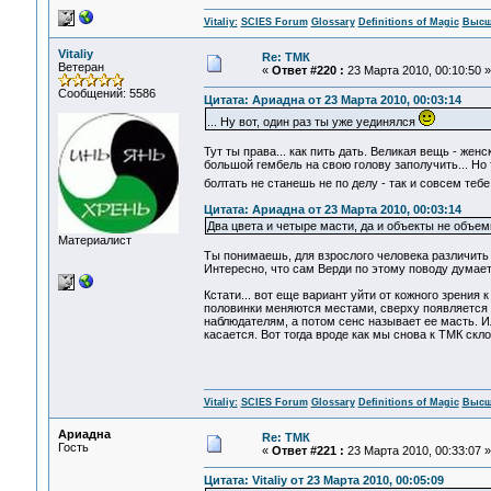
Vitaliy:
SCIES Forum
Glossary
Definitions of Magic
Высш
Vitaliy
Re: ТМК
Ветеран
«
Ответ #220 :
23 Марта 2010, 00:10:50 »
Сообщений: 5586
Цитата: Ариадна от 23 Марта 2010, 00:03:14
... Ну вот, один раз ты уже уединялся
Тут ты права... как пить дать. Великая вещь - же
большой гембель на свою голову заполучить... Но 
болтать не станешь не по делу - так и совсем тебе
Цитата: Ариадна от 23 Марта 2010, 00:03:14
Два цвета и четыре масти, да и объекты не объем
Материалист
Ты понимаешь, для взрослого человека различить 
Интересно, что сам Верди по этому поводу думает.
Кстати... вот еще вариант уйти от кожного зрения 
половинки меняются местами, сверху появляется 
наблюдателям, а потом сенс называет ее масть. Ил
касается. Вот тогда вроде как мы снова к ТМК скло
Vitaliy:
SCIES Forum
Glossary
Definitions of Magic
Высш
Ариадна
Re: ТМК
Гость
«
Ответ #221 :
23 Марта 2010, 00:33:07 »
Цитата: Vitaliy от 23 Марта 2010, 00:05:09