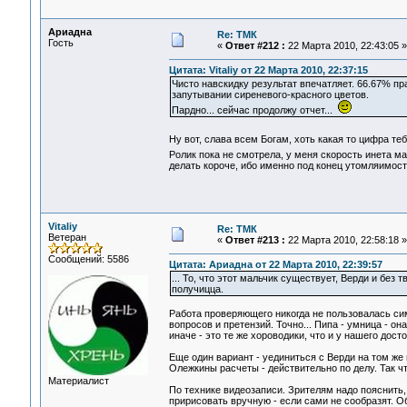
Ариадна
Re: ТМК
Гость
«
Ответ #212 :
22 Марта 2010, 22:43:05 »
Цитата: Vitaliy от 22 Марта 2010, 22:37:15
Чисто навскидку результат впечатляет. 66.67% пр
запутывании сиреневого-красного цветов.
Пардно... сейчас продолжу отчет...
Ну вот, слава всем Богам, хоть какая то цифра те
Ролик пока не смотрела, у меня скорость инета м
делать короче, ибо именно под конец утомляимост
Vitaliy
Re: ТМК
Ветеран
«
Ответ #213 :
22 Марта 2010, 22:58:18 »
Сообщений: 5586
Цитата: Ариадна от 22 Марта 2010, 22:39:57
... То, что этот мальчик существует, Верди и без 
получицца.
Работа проверяющего никогда не пользовалась симп
вопросов и претензий. Точно... Пипа - умница - о
иначе - это те же хороводики, что и у нашего дост
Еще один вариант - уединиться с Верди на том же
Олежкины расчеты - действительно по делу. Так ч
Материалист
По технике видеозаписи. Зрителям надо пояснить, 
пририсовать вручную - если сами не сообразят. О