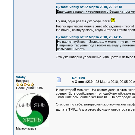
Цитата: Vitaliy от 22 Марта 2010, 22:58:18
Еще один вариант - уединиться с Верди на том ж
Ну вот, один раз ты уже уединялся
Раз уж пригласил меня в энто обсуждение - терпи
Не боись, самоудалюсь, когда интерес к теме проп
Цитата: Vitaliy от 22 Марта 2010, 23:14:15
Но насчет кубиков... Знаешь... А может - ну их -
Например, тасуешь под столом на виду у почтенн
называешь масть.
Это уже наверно усложнение. Два цвета и четыре 
Vitaliy
Re: ТМК
Ветеран
«
Ответ #219 :
23 Марта 2010, 00:05:09 »
Сообщений: 5586
И вот второй момент... На самом деле, в этом эк
зрения. Есть сообщения, что подобным образом гр
- большие сомнения в честности... Но вот вроде ка
Это, сам по себе, интересный эзотерический перф
щупать ТМК... А для этого функции оператора и сен
Материалист