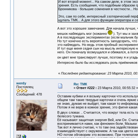
И вот второй момент... На самом деле, в этом э
зрения. Есть сообщения, что подобным образом гр
Бронникова - большие сомнения в честности... Но 
Это, сам по себе, интересный эзотерический перф
щупать ТМК... А для этого функции оператора и с
А вот это хорошее замечание. Для начала лучше, ч
мешок наблюдать мог (кожанно
). Тут мы и зах
А в последующих экспериментах (если мальчик бу
Но тут конечно есть вероятность заподозрить, что
это наблюдать. Но ведь этож пробный эксперимент
И тут еще меня седня сын на мысль интересную на
него. Он поначалу возмущался и обижался, а потом 
он цвет мне транслирует лучше, поэтому я и угады
Интересно было бы исследовать роль приёмников
«
Последнее редактирование: 23 Марта 2010, 00:
werdy
Re: ТМК
Постоялец
«
Ответ #222 :
23 Марта 2010, 00:55:32 »
Сообщений: 478
Оставим кубики и я возьму карточки что используют
общем там такие твердые карточки и очень яркие ц
не знаю, думаю не выйдет, там какая то информац
Потом я не верю в кожное зрение, это фигня какая 
В двух словах .. Считается, что вокруг тела есть
белесого тумана.
Её называют защитная энергия Вей, или Ое. Считае
воспринимается нами, как феномен боли. Мазыки 
Так вот я лично считаю, ч то там она задействова
взаимодействует с окружением. А так как цвета нес
НО потом обговорим это возможно. При телепатии, 