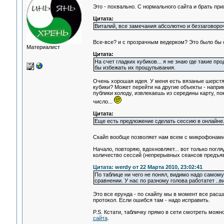
Это - похвально. С нормального сайта и брать пр
Цитата:
Виталий, все замечания абсолютно и беззаговоро
Все-все? и с прозрачным ведерком? Это было бы о
Материалист
Цитата:
На счет гладких кубиков... я не знаю где такие п
бы избежать их прощупывания.
Очень хорошая идея. У меня есть вязаные шерстяны
кубики? Может перейти на другие объекты - напри
публики колоду, извлекаешь из середины карту, п
число...
Цитата:
Еще есть предложение сделать сессию в онлайне. 
Скайп вообще позволяет нам всем с микрофонами с
Начало, повторяю, вдохновляет... вот только погл
количество сессий (непрерывных сеансов предъявл
Цитата: werdy от 22 Марта 2010, 23:02:41
По таблице ни чего не понял, видимо надо самому
сравнении. У нас по разному голова работатет ..
Это все ерунда - по скайпу мы в момент все расши
протокол. Если ошибся там - надо исправить.
P.S. Кстати, табличку прямо в сети смотреть можн
сайта
.