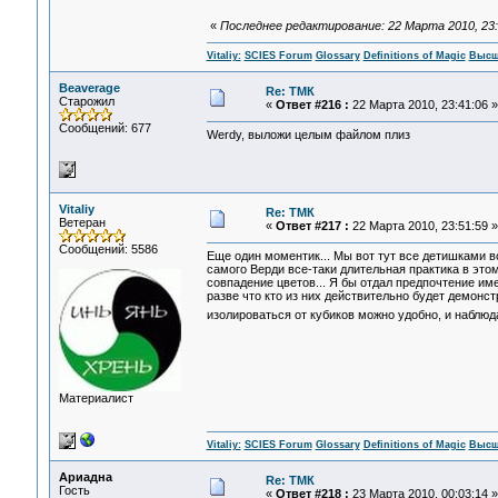
«
Последнее редактирование: 22 Марта 2010, 23:44
Vitaliy:
SCIES Forum
Glossary
Definitions of Magic
Высш
Beaverage
Re: ТМК
Старожил
«
Ответ #216 :
22 Марта 2010, 23:41:06 »
Сообщений: 677
Werdy, выложи целым файлом плиз
Vitaliy
Re: ТМК
Ветеран
«
Ответ #217 :
22 Марта 2010, 23:51:59 »
Сообщений: 5586
Еще один моментик... Мы вот тут все детишками во
самого Верди все-таки длительная практика в этом
совпадение цветов... Я бы отдал предпочтение им
разве что кто из них действительно будет демонс
изолироваться от кубиков можно удобно, и наблюд
Материалист
Vitaliy:
SCIES Forum
Glossary
Definitions of Magic
Высш
Ариадна
Re: ТМК
Гость
«
Ответ #218 :
23 Марта 2010, 00:03:14 »