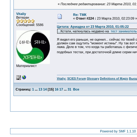
«
Последнее редактирование: 23 Марта 2010, 01:
Vitaliy
Re: ТМК
Ветеран
«
Ответ #224 :
23 Марта 2010, 02:23:09 »
Сообщений: 5586
Цитата: Ариадна от 23 Марта 2010, 01:05:22
...Кстати, наткнулась недавно на
тест занимател
Я видел его раньше, не оценил... сейчас по твоей
должен сам ощутить "момент истины". Ну так вот 
лажа. Дело в том, что когда ты работаешь с физич
подобных тестах, при достаточной длине серии ниче
Материалист
Vitaliy:
SCIES Forum
Glossary
Definitions of Magic
Высш
Страниц:
1
...
13
14
[
15
]
16
17
...
31
Все
Powered by SMF 1.1.10