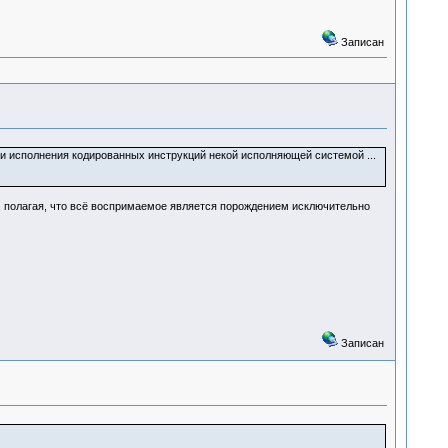
Записан
и и исполнения кодированных инструкций некой исполняющей системой ...
ют, полагая, что всё воспримаемое является порождением исключительно
Записан