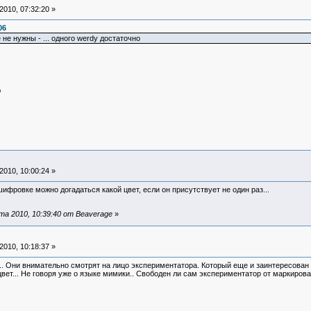
010, 07:32:20 »
06
не нужны - ... одного werdy достаточно
ю
010, 10:00:24 »
 шифровке можно догадаться какой цвет, если он присутствует не один раз...
а 2010, 10:39:40 от Beaverage
»
010, 10:18:37 »
. Они внимательно смотрят на лицо экспериментатора. Который еще и заинтересован в
цвет... Не говоря уже о языке мимики.. Свободен ли сам экспериментатор от маркиро