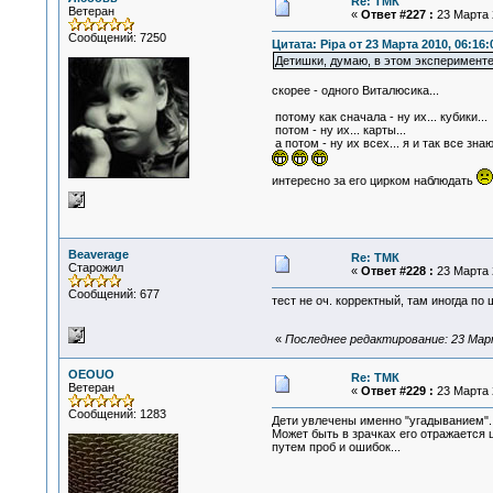
Re: ТМК
Ветеран
«
Ответ #227 :
23 Марта 2
Сообщений: 7250
Цитата: Pipa от 23 Марта 2010, 06:16:
Детишки, думаю, в этом эксперименте 
скорее - одного Виталюсика...
потому как сначала - ну их... кубики...
потом - ну их... карты...
а потом - ну их всех... я и так все зна
интересно за его цирком наблюдать
Beaverage
Re: ТМК
Старожил
«
Ответ #228 :
23 Марта 2
Сообщений: 677
тест не оч. корректный, там иногда по
«
Последнее редактирование: 23 Март
OEOUO
Re: ТМК
Ветеран
«
Ответ #229 :
23 Марта 2
Сообщений: 1283
Дети увлечены именно "угадыванием"..
Может быть в зрачках его отражается 
путем проб и ошибок...