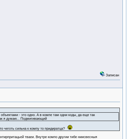
Записан
объектами - это одно. А в компе там одни коды, да еще так
 Так я думаю... Подмигивающий
 то чеготь сильна к компу то придиратца?
интирпритацьей тваеи. Внутре компо другии тибе ниисвесныя