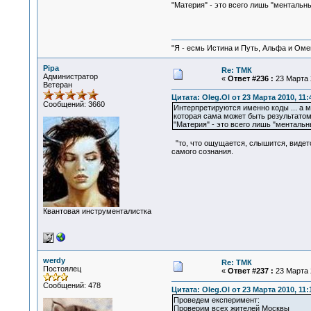
"Материя" - это всего лишь "ментальн
"Я - есмь Истина и Путь, Альфа и Омега
Pipa
Re: ТМК
Администратор
«
Ответ #236 :
23 Марта 2
Ветеран
Цитата: Oleg.Ol от 23 Марта 2010, 11:
Сообщений: 3660
Интерпретируются именно коды ... а м
которая сама может быть результатом и
"Материя" - это всего лишь "ментальн
"то, что ощущается, слышится, видетс
самого сознания.
Квантовая инструменталистка
werdy
Re: ТМК
Постоялец
«
Ответ #237 :
23 Марта 2
Сообщений: 478
Цитата: Oleg.Ol от 23 Марта 2010, 11:
Проведем експеримент:
Проверим всех жителей Москвы