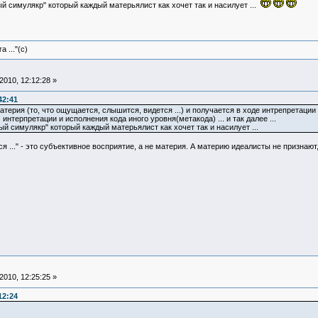
ый симулякр" который каждый матерьялист как хочет так и насилует ...
 ..."(с)
010, 12:12:28 »
42:41
атерия (то, что ощущается, слышится, видется ...) и получается в ходе интрепретаци
нтерпретации и исполнения кода иного уровня(метакода) ... и так далее ...
ый симулякр" который каждый матерьялист как хочет так и насилует ...
я ..." - это субъективное восприятие, а не материя. А материю идеалисты не призна
010, 12:25:25 »
12:24