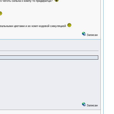
 то чеготь сильна к компу то придиратца?
 реальными цветами и их комп-кодовой симуляцией
Записан
Записан