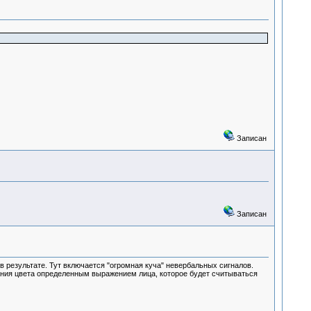
Записан
Записан
 результате. Тут включается "огромная куча" невербальных сигналов.
вания цвета определенным выражением лица, которое будет считываться