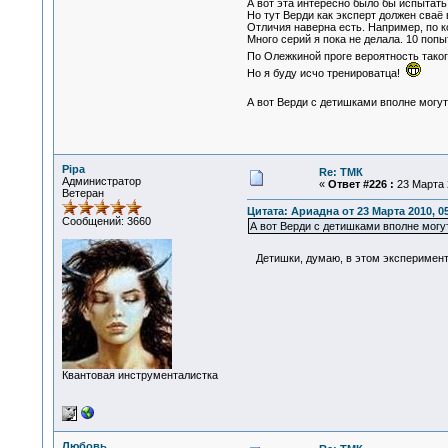
А вот эта интересно было бы испытать
Но тут Верди как эксперт должен сваё
Отличия наверна есть. Например, по к
Много серий я пока не делала. 10 попы
По Олежкиной проге вероятность таког
Но я буду исчо тренироватца!
А вот Верди с детишками вполне могу
Pipa
Re: ТМК
Администратор
«
Ответ #226 :
23 Марта 2
Ветеран
Цитата: Ариадна от 23 Марта 2010, 05
Сообщений: 3660
А вот Верди с детишками вполне могу
Детишки, думаю, в этом эксперименте 
Квантовая инструменталистка
Любовь