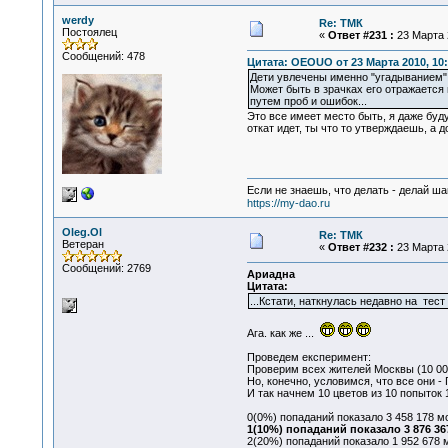
werdy
Re: ТМК
Постоялец
«
Ответ #231 :
23 Марта 2
Сообщений: 478
Цитата: OEOUO от 23 Марта 2010, 10:
Дети увлечены именно "угадыванием".
Может быть в зрачках его отражается
путем проб и ошибок...
Это все имеет место быть, я даже буд
откат идет, ты что то утверждаешь, а д
Если не знаешь, что делать - делай ша
https://my-dao.ru
Oleg.Ol
Re: ТМК
Ветеран
«
Ответ #232 :
23 Марта 2
Сообщений: 2769
Ариадна
Цитата:
...Кстати, наткнулась недавно на тес
Ага. как же ...
Проведем експеримент:
Проверим всех жителей Москвы (10 000
Но, конечно, условимся, что все они - 
И так начнем 10 цветов из 10 попыток 
0(0%) попаданий показало 3 458 178 м
1(10%) попаданий показало 3 876 3
2(20%) попаданий показало 1 952 678 