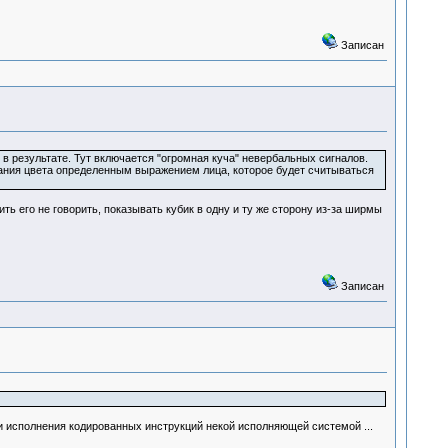
Записан
в результате. Тут включается "огромная куча" невербальных сигналов.
ования цвета определенным выражением лица, которое будет считываться
ь его не говорить, показывать кубик в одну и ту же сторону из-за ширмы
Записан
и и исполнения кодированных инструкций некой исполняющей системой ...