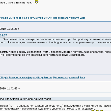
се с име у типя нетуси...
f Magic
Высшие звания форума
Prog
Box.net
Про генерала
Фэн-шуй
Блог
010, 11:26:26 »
18:37
.. Они внимательно смотрят на лицо экспериментатора. Который еще и заинтересован 
 цвет... Не говоря уже о языке мимики.. Свободен ли сам экспериментатор от маркир
рамму через ссылку из подписи - там и предписывается прятать лицо оператора, просит
что недоглядели, но эти факторы действительно надо изолировать.
f Magic
Высшие звания форума
Prog
Box.net
Про генерала
Фэн-шуй
Блог
010, 11:42:41 »
 коды палучаюцца интирпритацьей тваеи.
атерия (то, что ощущается, слышится, видется ...) и получается в ходе интрепретаци
нтерпретации и исполнения кода иного уровня(метакода) ... и так далее ...