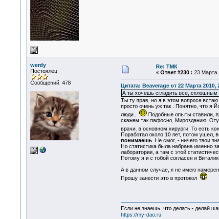
werdy
Re: ТМК
Постоялец
«
Ответ #230 :
23 Марта 2
Сообщений: 478
Цитата: Beaverage от 22 Марта 2010, 
А ты хочешь сгладить все, сплошным п
Ты ту прав, но я в этом вопросе встаю
просто очень уж так . Понятно, что я 
люди..
Подобные опыты ставили, пра
скажем так пафосно, Мирозданию. Отуч
врачи, в основном хирурги. То есть кон
Поработал около 10 лет, потом ушел, в
понимаешь
. Не смог, - ничего твои 
Но статистика была набрана именно за
лаборатории, а там с этой статистиче
Потому я и с тобой согласен и Витали
А в данном случае, я не имею намерен
Прошу занести это в протокол
Если не знаешь, что делать - делай ша
https://my-dao.ru