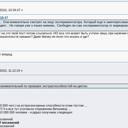
010, 10:34:47 »
18:37
.. Они внимательно смотрят на лицо экспериментатора. Который еще и заинтересован 
 цвет... Не говоря уже о языке мимики.. Свободен ли сам экспериментатор от маркир
у на это твой пост потом ссылаться. НО все это может быть учтено лишь при наличии 
оказательств никаких? Даже близко не ясно что искать и где?
г вперед
010, 11:12:24 »
т занимательный по проверке экстраспособностей на цветах.
 000 чел.) на естросенсорные способности етим тестом ...
ГСЧ и все тут (согласно откровению Виталика) ...
10 000 000 человек - и ррраз получаем следющее:
осквичей.
67 москвичей
москвичей