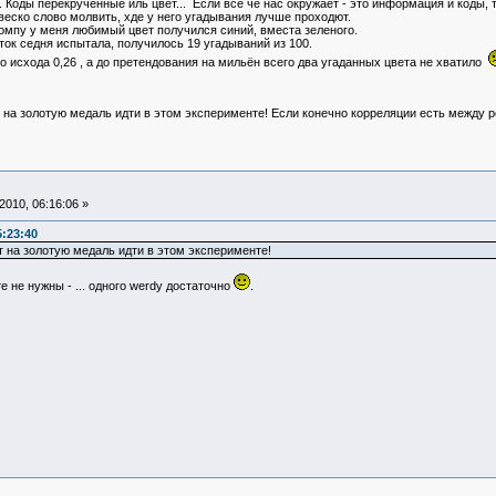
. Коды перекрученные иль цвет... Если всё че нас окружает - это информация и коды,
 веско слово молвить, хде у него угадывания лучше проходют.
омпу у меня любимый цвет получился синий, вместа зеленого.
ток седня испытала, получилось 19 угадываний из 100.
о исхода 0,26 , а до претендования на мильён всего два угаданных цвета не хватило
т на золотую медаль идти в этом эксперименте! Если конечно корреляции есть между
010, 06:16:06 »
:23:40
т на золотую медаль идти в этом эксперименте!
не нужны - ... одного werdy достаточно
.