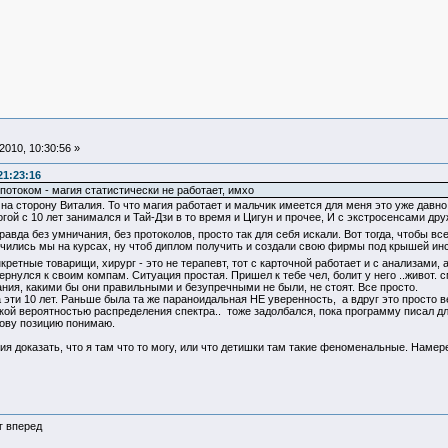
010, 10:30:56 »
21:23:16
отоком - магия статистически не работает, имхо
 на сторону Виталия. То что магия работает и мальчик имеется для меня это уже давно 
Йогой с 10 лет занимался и Тай-Дзи в то время и Цигун и прочее, И с экстросенсами д
вда без умничания, без протоколов, просто так для себя искали. Вот тогда, чтобы все 
ились мы на курсах, ну чтоб диплом получить и создали свою фирмы под крышей инсти
кретные товарищи, хирург - это не терапевт, тот с карточной работает и с анализами, а
ернулся к своим компам. Ситуация простая. Пришел к тебе чел, болит у него ..живот. с
знания, какими бы они правильными и безупречными не были, не стоят. Все просто.
 эти 10 лет. Раньше была та же параноидальная НЕ уверенность, а вдруг это просто 
ской вероятностью распределения спектра.. тоже задолбался, пока программу писал дл
кову позицию понимаю.
ия доказать, что я там что то могу, или что детишки там такие феноменальные. Наме
г вперед