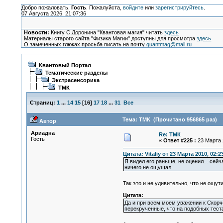
Добро пожаловать,
Гость
. Пожалуйста,
войдите
или
зарегистрируйтесь
.
07 Августа 2026, 21:07:36
Новости:
Книгу С.Доронина "Квантовая магия" читать
здесь
Материалы старого сайта "Физика Магии" доступны для просмотра
здесь
О замеченных глюках просьба писать на почту
quantmag@mail.ru
Квантовый Портал
Тематические разделы
Экстрасенсорика
ТМК
Страниц:
1
...
14
15
[
16
]
17
18
...
31
Все
Тема: ТМК (Прочитано 956865 раз)
Автор
Ариадна
Re: ТМК
Гость
«
Ответ #225 :
23 Марта 2
Цитата: Vitaliy от 23 Марта 2010, 02:2
Я видел его раньше, не оценил... сей
ничего не ощущал.
Так это и не удивительно, что не ощу
Цитата:
Да и при всем моем уважении к Скорче
перекрученные, что на подобных тестах