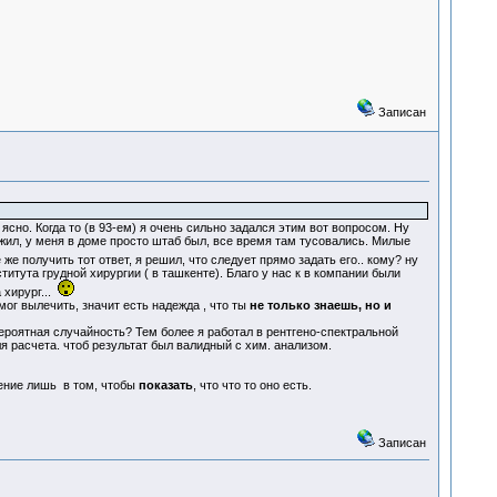
Записан
ясно. Когда то (в 93-ем) я очень сильно задался этим вот вопросом. Ну
ружил, у меня в доме просто штаб был, все время там тусовались. Милые
же получить тот ответ, я решил, что следует прямо задать его.. кому? ну
тута грудной хирургии ( в ташкенте). Благо у нас к в компании были
 хирург...
мог вылечить, значит есть надежда , что ты
не только знаешь, но и
вероятная случайность? Тем более я работал в рентгено-спектральной
я расчета. чтоб результат был валидный с хим. анализом.
рение лишь в том, чтобы
показать
, что что то оно есть.
Записан