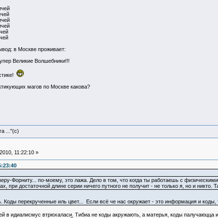
ичей
ичей
ичей
ичей
чей
чей
ывод: в Москве проживает:
дупер Великие Волшебники!!!
стике!
ктикующих магов по Москве какова?
 ..."(с)
010, 11:22:10 »
:23:40
ру-Форниту... по-моему, это лажа. Дело в том, что когда ты работаешь с физическими 
х, при достаточной длине серии ничего путного не получит - не только я, но и никто.
. Коды перекрученные иль цвет... Если всё че нас окружает - это информация и коды,
шей в идиалисмус втрюхаласи. Тибиа не коды акружають, а матерья, коды палучаюцца 