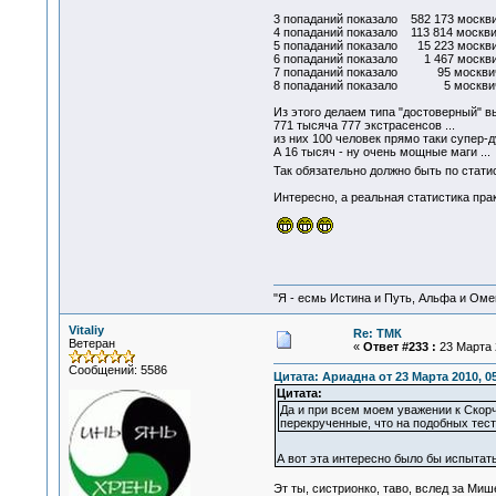
3 попаданий показало 582 173 москв
4 попаданий показало 113 814 москв
5 попаданий показало 15 223 москв
6 попаданий показало 1 467 москв
7 попаданий показало 95 москви
8 попаданий показало 5 москви
Из этого делаем типа "достоверный" в
771 тысяча 777 экстрасенсов ...
из них 100 человек прямо таки супер-
А 16 тысяч - ну очень мощные маги ...
Так обязательно должно быть по стати
Интересно, а реальная статистика пра
"Я - есмь Истина и Путь, Альфа и Омега
Vitaliy
Re: ТМК
Ветеран
«
Ответ #233 :
23 Марта 2
Сообщений: 5586
Цитата: Ариадна от 23 Марта 2010, 05
Цитата:
Да и при всем моем уважении к Скорче
перекрученные, что на подобных теста
А вот эта интересно было бы испытать
Эт ты, систрионко, таво, вслед за Ми