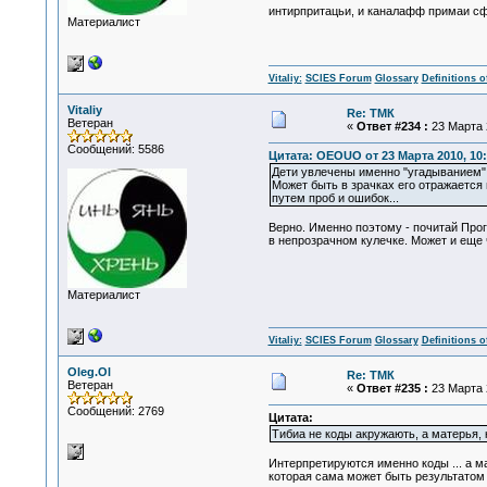
интирпритацьи, и каналафф примаи сфя
Материалист
Vitaliy:
SCIES Forum
Glossary
Definitions o
Vitaliy
Re: ТМК
Ветеран
«
Ответ #234 :
23 Марта 2
Сообщений: 5586
Цитата: OEOUO от 23 Марта 2010, 10:
Дети увлечены именно "угадыванием".
Может быть в зрачках его отражается
путем проб и ошибок...
Верно. Именно поэтому - почитай Прог
в непрозрачном кулечке. Может и еще 
Материалист
Vitaliy:
SCIES Forum
Glossary
Definitions o
Oleg.Ol
Re: ТМК
Ветеран
«
Ответ #235 :
23 Марта 2
Сообщений: 2769
Цитата:
Тибиа не коды акружають, а матерья,
Интерпретируются именно коды ... а м
которая сама может быть результатом и