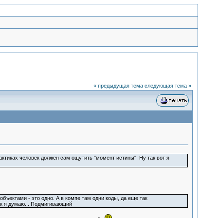
« предыдущая тема
следующая тема »
рактиках человек должен сам ощутить "момент истины". Ну так вот я
объектами - это одно. А в компе там одни коды, да еще так
Так я думаю... Подмигивающий