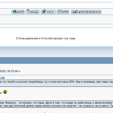
0 Пользователей и 4 Гостей смотрят эту тему.
010, 05:23:40 »
3:09
час по твоей ссылочке попробовал, ну и получил свои 20%. Как я понимаю, при таких п
тил
ру-Форниту... по-моему, это лажа. Дело в том, что когда ты работаешь с физическими 
, при достаточной длине серии ничего путного не получит - не только я, но и никто. 