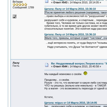
Ветеран
«
Ответ #543 :
14 Марта 2010, 18:14:05 »
Сообщений: 1789
Цитата: Лилу от 14 Марта 2010, 15:36:10
После принятия любого решения (например, таког
...право выбора и возможностей по "разрушению" с
разрушают себя и куревом, и спиртным... переедан
Кроме того, Человек не только система, но и под
губительно, в то же время для других может являть
относительные понятия. Эти понятия надо рассмат
Цитата: Лилу от 14 Марта 2010, 15:36:10
Мало того, приказы, которые отдаёт "система", о
...ещё интересно понять, от куда берутся "позы
Надо учитывать, что Душа "не болтается" одинок
Лилу
Re: Неудаляемый вопрос.Теория всего: "А
Гость
«
Ответ #544 :
14 Марта 2010, 20:40:58 »
Мы каждый немножко о своём.
Продолжу... о своём.
Разум - это то, что включает в какую-либо систем
ЧТО ты решишь (вольно или невольно) - в ТАКОЙ 
Ну а магия - это возможность перехода от одной с
Кстати,
Цитата: migus от 14 Марта 2010, 18:14:05
но... разрушают себя и куревом, и спиртным... пер