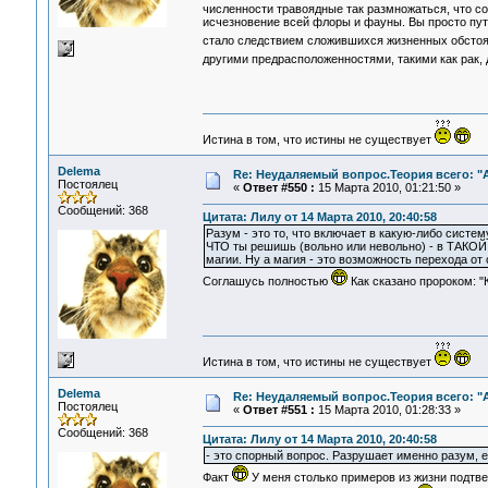
численности травоядные так размножаться, что с
исчезновение всей флоры и фауны. Вы просто пу
стало следствием сложившихся жизненных обстоя
другими предрасположенностями, такими как рак, 
Истина в том, что истины не существует
Delema
Re: Неудаляемый вопрос.Теория всего: "А
Постоялец
«
Ответ #550 :
15 Марта 2010, 01:21:50 »
Сообщений: 368
Цитата: Лилу от 14 Марта 2010, 20:40:58
Разум - это то, что включает в какую-либо систе
ЧТО ты решишь (вольно или невольно) - в ТАКОЙ 
магии. Ну а магия - это возможность перехода от 
Соглашусь полностью
Как сказано пророком: "К
Истина в том, что истины не существует
Delema
Re: Неудаляемый вопрос.Теория всего: "А
Постоялец
«
Ответ #551 :
15 Марта 2010, 01:28:33 »
Сообщений: 368
Цитата: Лилу от 14 Марта 2010, 20:40:58
- это спорный вопрос. Разрушает именно разум, ес
Факт
У меня столько примеров из жизни подтве