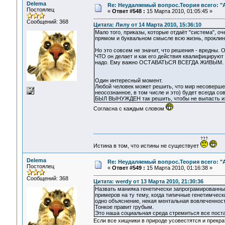
Delema
Re: Неудаляемый вопрос.Теория всего: "А
Постоялец
«
Ответ #548 :
15 Марта 2010, 01:05:45 »
Сообщений: 368
Цитата: Лилу от 14 Марта 2010, 15:36:10
Мало того, приказы, которые отдаёт "система", о
прямом и буквальном смысле всю жизнь, проклин
Но это совсем не значит, что решения - вредны. 
ЧТО он делает и как его действия квалифицируют др
надо. Ему важно ОСТАВАТЬСЯ ВСЕГДА ЖИВЫМ.
Один интересный момент.
Любой человек может решить, что мир несовершен
неосознанное, в том числе и это) будет всегда 
БЫЛ ВЫНУЖДЕН так решить, чтобы не выпасть и
Согласна с каждым словом
Истина в том, что истины не существует
Delema
Re: Неудаляемый вопрос.Теория всего: "А
Постоялец
«
Ответ #549 :
15 Марта 2010, 01:16:38 »
Сообщений: 368
Цитата: werdy от 13 Марта 2010, 21:30:36
Назвать манияка генетически запрограмированным
примеров на ту тему, когда типичные генетимче
одно объяснение, некая ментальная вовлеченност
Тонкое правит грубым.
Это наша социальная среда стремиться все постав
Если все хищники в природе усовестятся и прекрат