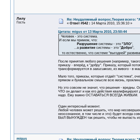
Лилу
Re: Неудаляемый вопрос.Теория всего: "А
Гость
«
Ответ #542 :
14 Марта 2010, 15:36:10 »
Цитата: migus от 13 Марта 2010, 23:50:44
Человек - это система.
И если мы примем, что:
Разрушение
системы - это
"ЗЛО
",
...а
развитие
системы - это "
Добро
",
то естественно, что системе "выгодней" развив
После принятия любого решения (например, такого
приказу - вперёд, к "добру". Приказу, который по
трансформируется в
зависимого
, из живого - в м
Мало того, приказы, которые отдаёт "система", оч
прямом и буквальном смысле всю жизнь, проклина
Но это совсем не значит, что решения - вредны. О
ЧТО он делает и как его действия квалифицируют др
надо. Ему важно ОСТАВАТЬСЯ ВСЕГДА ЖИВЫМ.
Один интересный момент.
Любой человек может решить, что мир несовершен
неосознанное, в том числе и это) будет всегда с
БЫЛ ВЫНУЖДЕН так решить, чтобы не выпасть из
migus
Re: Неудаляемый вопрос.Теория всего: "А