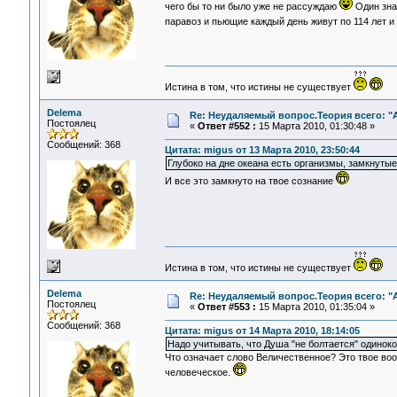
чего бы то ни было уже не рассуждаю
Один знак
паравоз и пьющие каждый день живут по 114 лет и 
Истина в том, что истины не существует
Delema
Re: Неудаляемый вопрос.Теория всего: "А
Постоялец
«
Ответ #552 :
15 Марта 2010, 01:30:48 »
Сообщений: 368
Цитата: migus от 13 Марта 2010, 23:50:44
Глубоко на дне океана есть организмы, замкнутые
И все это замкнуто на твое сознание
Истина в том, что истины не существует
Delema
Re: Неудаляемый вопрос.Теория всего: "А
Постоялец
«
Ответ #553 :
15 Марта 2010, 01:35:04 »
Сообщений: 368
Цитата: migus от 14 Марта 2010, 18:14:05
Надо учитывать, что Душа "не болтается" одиноко
Что означает слово Величественное? Это твое воо
человеческое.