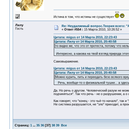
Истина в том, что истины не существует
Лилу
Re: Неудаляемый вопрос.Теория всего: "А
Гость
«
Ответ #554 :
15 Марта 2010, 10:26:52 »
Цитата: migus от 14 Марта 2010, 22:23:43
Цитата: Лилу от 14 Марта 2010, 20:40:58
то видно же, что это от протеста, потому что нель
Интересно, а какова на твой взгляд природа эт
Самовыражение.
Цитата: migus от 14 Марта 2010, 22:23:43
Цитата: Лилу от 14 Марта 2010, 20:40:58
Можно курить, пить и переедать безо всякого вре
Речь, вообще-то о физикальной тушке... а здес
Да. Но речь о другом. Человеческий разум не может
подчиняться". Так что речь - не о разрушении, а о
Как говорят, что "конец - это чьё-то начало", так и
Не система разрушается, не "зло" приходит, а пр
Страниц:
1
...
35
36
[
37
]
38
39
Все