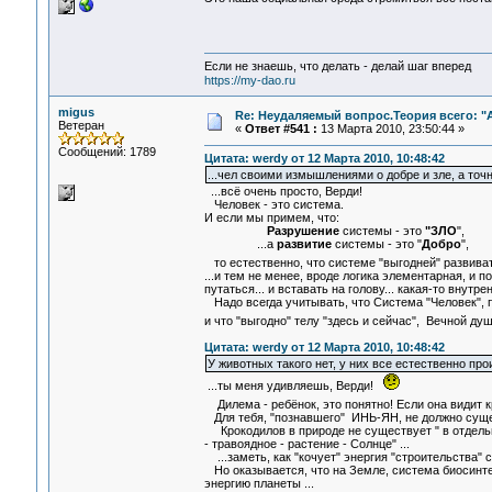
Если не знаешь, что делать - делай шаг вперед
https://my-dao.ru
migus
Re: Неудаляемый вопрос.Теория всего: "А
Ветеран
«
Ответ #541 :
13 Марта 2010, 23:50:44 »
Сообщений: 1789
Цитата: werdy от 12 Марта 2010, 10:48:42
...чел своими измышлениями о добре и зле, а точн
...всё очень просто, Верди!
Человек - это система.
И если мы примем, что:
Разрушение
системы - это
"ЗЛО
",
...а
развитие
системы - это "
Добро
",
то естественно, что системе "выгодней" развив
...и тем не менее, вроде логика элементарная, и
путаться... и вставать на голову... какая-то внутр
Надо всегда учитывать, что Система "Человек", п
и что "выгодно" телу "здесь и сейчас", Вечной д
Цитата: werdy от 12 Марта 2010, 10:48:42
У животных такого нет, у них все естественно прои
...ты меня удивляешь, Верди!
Дилема - ребёнок, это понятно! Если она видит к
Для тебя, "познавшего" ИНЬ-ЯН, не должно сущ
Крокодилов в природе не существует " в отде
- травоядное - растение - Солнце" ...
...заметь, как "кочует" энергия "строительства" ст
Но оказывается, что на Земле, система биосинте
энергию планеты ...