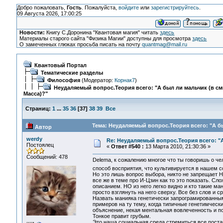
Добро пожаловать,
Гость
. Пожалуйста,
войдите
или
зарегистрируйтесь
.
09 Августа 2026, 17:00:25
Новости:
Книгу С.Доронина "Квантовая магия" читать
здесь
Материалы старого сайта "Физика Магии" доступны для просмотра
здесь
О замеченных глюках просьба писать на почту
quantmag@mail.ru
Квантовый Портал
Тематические разделы
Философия
(Модератор:
Корнак7
)
Неудаляемый вопрос.Теория всего: "А был ли мальчик (в с
Масса)?"
Страниц:
1
...
35
36
[
37
]
38
39
Все
Тема: Неудаляемый вопрос.Теория всего: "А бы
Автор
werdy
Re: Неудаляемый вопрос.Теория всего: "А
Постоялец
«
Ответ #540 :
13 Марта 2010, 21:30:36 »
Сообщений: 478
Delema, к сожалению многое что ты говоришь о 
способ восприятия, что культивируется в нашем 
Но это лишь вопрос выбора, никто не запрещает Н
все же в теме про И-Цзин как то это показать. Сл
описанием. НО из него легко видно и кто такие ма
просто взглянуть на него сверху. Все без слов и с
Назвать манияка генетически запрограмированным
примеров на ту тему, когда типичные генетимчес
объяснение, некая ментальная вовлеченность и п
Тонкое правит грубым.
Это наша социальная среда стремиться все постави