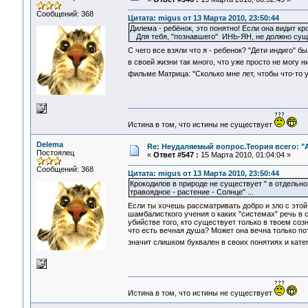
Сообщений: 368
Цитата: migus от 13 Марта 2010, 23:50:44
Дилема - ребёнок, это понятно! Если она видит кр
Для тебя, "познавшего" ИНЬ-ЯН, не должно сущ
С чего все взяли что я - ребенок? "Дети индиго" 
в своей жизни так много, что уже просто не могу 
фильме Матрица: "Сколько мне лет, чтобы что-то 
Истина в том, что истины не существует
Delema
Re: Неудаляемый вопрос.Теория всего: "А
Постоялец
«
Ответ #547 :
15 Марта 2010, 01:04:04 »
Сообщений: 368
Цитата: migus от 13 Марта 2010, 23:50:44
Крокодилов в природе не существует " в отдель
травоядное - растение - Солнце" ...
Если ты хочешь рассматривать добро и зло с этой
шамбалисткого учения о каких "системах" речь в 
убийстве того, кто существует только в твоем соз
что есть вечная душа? Может она вечна только по
значит слишком буквален в своих понятиях и катег
Истина в том, что истины не существует