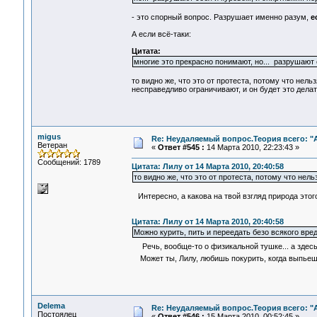
- это спорный вопрос. Разрушает именно разум,
е
А если всё-таки:
Цитата:
многие это прекрасно понимают, но... разрушают с
то видно же, что это от протеста, потому что нель
несправедливо ограничивают, и он будет это делат
migus
Re: Неудаляемый вопрос.Теория всего: "А
Ветеран
«
Ответ #545 :
14 Марта 2010, 22:23:43 »
Сообщений: 1789
Цитата: Лилу от 14 Марта 2010, 20:40:58
то видно же, что это от протеста, потому что нель
Интересно, а какова на твой взгляд природа это
Цитата: Лилу от 14 Марта 2010, 20:40:58
Можно курить, пить и переедать безо всякого вред
Речь, вообще-то о физикальной тушке... а здесь
Может ты, Лилу, любишь покурить, когда выпьешь
Delema
Re: Неудаляемый вопрос.Теория всего: "А
Постоялец
«
Ответ #546 :
15 Марта 2010, 00:52:45 »