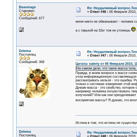
Beaverage
Re: Неудаляемый вопрос.Теор
Старожил
«
Ответ #46 :
06 Февраля 2010, 
Сообщений: 677
меня никто не обманывает - человек с
а с гирькой на 32кг тож не утонешь
Delema
Re: Неудаляемый вопрос.Теор
Постоялец
«
Ответ #47 :
06 Февраля 2010, 
Сообщений: 368
Цитата: valeriy от 06 Февраля 2010, 1
На самом деле, что такое масса тела,
Правда, в моем вопросе о массе снова
учла информационную составляющую э
рассматривать нельзя - это ошибка. Р
только о системах измерения этой инф
Думаю масса - это свойство, которое с
например человека почувствовать твер
излучений? Или как они преодолевают 
восприятию массы? Я думаю, это впо
Истина в том, что истины не существ
Delema
Re: Неудаляемый вопрос.Теор
Постоялец
«
Ответ #48 :
06 Февраля 2010, 