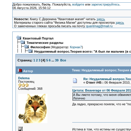
Добро пожаловать,
Гость
. Пожалуйста,
войдите
или
зарегистрируйтесь
.
06 Августа 2026, 15:56:12
Новости:
Книгу С.Доронина "Квантовая магия" читать
здесь
Материалы старого сайта "Физика Магии" доступны для просмотра
здесь
О замеченных глюках просьба писать на почту
quantmag@mail.ru
Квантовый Портал
Тематические разделы
Философия
(Модератор:
Корнак7
)
Неудаляемый вопрос.Теория всего: "А был ли мальчик (в 
Страниц:
1
2
3
[
4
]
5
6
...
39
Все
Тема: Неудаляемый вопрос.Теория в
Автор
Delema
Re: Неудаляемый вопрос.Теор
Постоялец
«
Ответ #45 :
06 Февраля 2010, 
Сообщений: 368
Цитата: Beaverage от 06 Февраля 2010
А Вы лжете потому, что меня обвиняет
Логично
Да ладно, прекрасно поняли, что не "п
Истина в том, что истины не существ