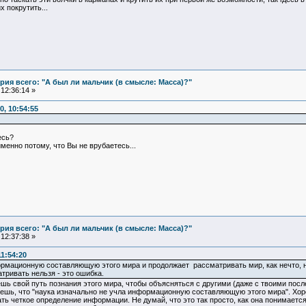
 покрутить...
ия всего: "А был ли мальчик (в смысле: Масса)?"
12:36:14 »
, 10:54:55
есь?
именно потому, что Вы не врубаетесь...
ия всего: "А был ли мальчик (в смысле: Масса)?"
12:37:38 »
1:54:20
ормационную составляющую этого мира и продолжает рассматривать мир, как нечто, 
ривать нельзя - это ошибка.
вешь свой путь познания этого мира, чтобы объясняться с другими (даже с твоими по
ешь, что "наука изначально не учла информационную составляющую этого мира". Хор
ть четкое определение информации. Не думай, что это так просто, как она понимаетс