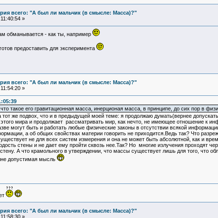
ия всего: "А был ли мальчик (в смысле: Масса)?"
11:40:54 »
ам обманывается - как ты, например
готов предоставить для эксперимента
ия всего: "А был ли мальчик (в смысле: Масса)?"
11:54:20 »
1:05:39
 что такое его гравитационная масса, инерционая масса, в принципе, до сих пор в фи
 тот же подвох, что и в предыдущей моей теме: я продолжаю думать(вернее допускать)
того мира и продолжает рассматривать мир, как нечто, не имеющее отношение к ин
азве могут быть и работать любые физические законы в отсутствии всякой информации
ормации, а об общих свойствах материи говорить не приходится.Ведь так? Что разреже
уществует не для всех систем измерения и она не может быть абсолютной, как и время
дость стены и не дает ему пройти сквозь нее.Так? Но многие излучения проходят че
стену. А что крамольного в утверждении, что массы существует лишь для того, что об
лне допустимая мысль
ует
ия всего: "А был ли мальчик (в смысле: Масса)?"
11:58:30 »