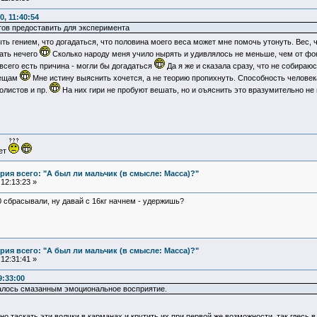
, 11:40:54
отов предоставить для эксперимента
ыть гением, что догадаться, что половина моего веса может мне помочь утонуть. Вес, 
мать нечего
Сколько народу меня учило нырять и удивлялось не меньше, чем от фо
всего есть причина - могли бы догадаться
Да я же и сказала сразу, что не собираюс
вещам
Мне истину выяснить хочется, а не теорию пропихнуть. Способность человека
олистов и пр.
На них гири не пробуют вешать, но и оъяснить это вразумительно не п
ует
ия всего: "А был ли мальчик (в смысле: Масса)?"
12:13:23 »
0 сбрасывали, ну давай с 16кг начнем - удержишь?
ия всего: "А был ли мальчик (в смысле: Масса)?"
12:31:41 »
9:33:00
алось смазанным эмоциональное восприятие.
таскать эти волчки в карманах и крутить их при первой же возможности, так гдесь в 