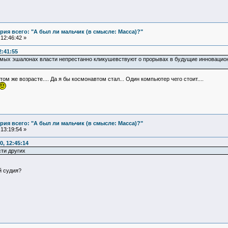
ия всего: "А был ли мальчик (в смысле: Масса)?"
12:46:42 »
2:41:55
аемых эшалонах власти непрестанно кликушевствуют о прорывах в будущие инновационн
том же возрасте.... Да я бы космонавтом стал... Один компьютер чего стоит....
ия всего: "А был ли мальчик (в смысле: Масса)?"
13:19:54 »
, 12:45:14
ти других
й судия?