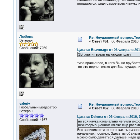
попадаются, ходя самое время внуку их
Любовь
Re: Неудаляемый вопрос.Теор
Ветеран
«
Ответ #51 :
06 Февраля 2010, 
Сообщений: 7250
Цитата: Beaverage от 06 Февраля 2010
ЗЫ хватит врать на каждом шагу
типа вранье все, в чего Вы не врубает
но это верно только для Вас, сударь, 
valeriy
Re: Неудаляемый вопрос.Теор
Глобальный модератор
«
Ответ #52 :
06 Февраля 2010, 
Ветеран
Цитата: Delema от 06 Февраля 2010, 1
Сообщений: 4167
но вся наука изначально не учла инф
неинформационном ключе мир рассмат
Вне зависимости от того, как ты назо
начальных посылок. Здесь ты объявля
можно было двигаться дальше, надо да