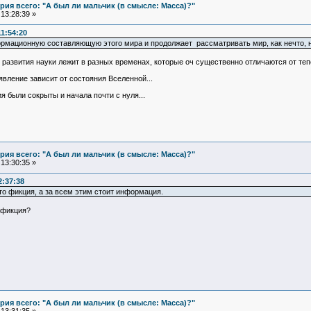
ия всего: "А был ли мальчик (в смысле: Масса)?"
13:28:39 »
1:54:20
формационную составляющую этого мира и продолжает рассматривать мир, как нечто,
ть развития науки лежит в разных временах, которые оч существенно отличаются от те
явление зависит от состояния Вселенной...
ия были сокрыты и начала почти с нуля...
ия всего: "А был ли мальчик (в смысле: Масса)?"
13:30:35 »
2:37:38
это фикция, а за всем этим стоит информация.
 фикция?
ия всего: "А был ли мальчик (в смысле: Масса)?"