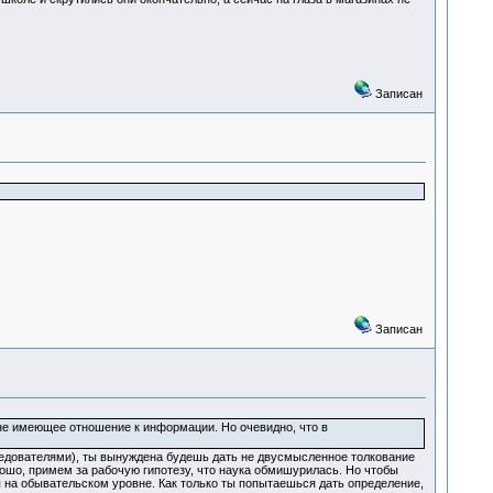
Записан
Записан
не имеющее отношение к информации. Но очевидно, что в
следователями), ты вынуждена будешь дать не двусмысленное толкование
ошо, примем за рабочую гипотезу, что наука обмишурилась. Но чтобы
я на обывательском уровне. Как только ты попытаешься дать определение,