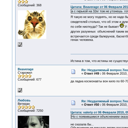
Сообщений: 368
Цитата: Beaverage от 06 Февраля 2010
а с гирькой на 32кг тож не утонешь г
Я такую не могу поднять, но не надо б
свидетелей столько, что об этом и ду
по себе ниоткуда? Так не бывает
У 
других разумных объяснений таким 
встречается среди балерунов, баскетб
генах человека.
Истина в том, что истины не существ
Beaverage
Re: Неудаляемый вопрос.Теор
Старожил
«
Ответ #49 :
06 Февраля 2010, 
Сообщений: 677
да ладна космонавты вон кило по 60-7
Любовь
Re: Неудаляемый вопрос.Теор
Ветеран
«
Ответ #50 :
06 Февраля 2010, 
Сообщений: 7250
Цитата: valeriy от 06 Февраля 2010, 0
Но с появившимся объяснением оказ
не сказала бы...
Объяснение не мешало детям постоянно 