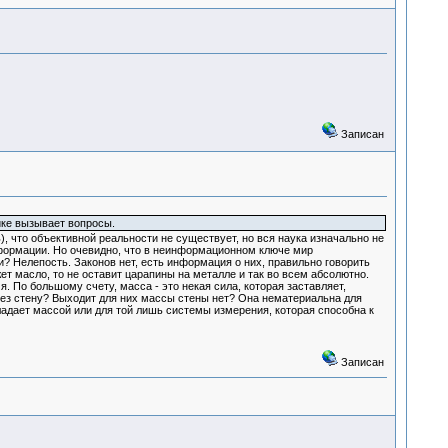
Записан
зике вызывает вопросы.
, что объективной реальности не существует, но вся наука изначально не
формации. Но очевидно, что в неинформационном ключе мир
? Нелепость. Законов нет, есть информация о них, правильно говорить
т масло, то не оставит царапины на металле и так во всем абсолютно.
. По большому счету, масса - это некая сила, которая заставляет,
рез стену? Выходит для них массы стены нет? Она нематериальна для
ладает массой или для той лишь системы измерения, которая способна к
Записан