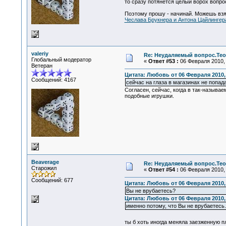
то сразу потянется целый ворох вопрос
Поэтому прошу - начинай. Можешь взят
Чеслава Брукнера и Антона Цайлингер
valeriy
Re: Неудаляемый вопрос.Теор
Глобальный модератор
«
Ответ #53 :
06 Февраля 2010, 
Ветеран
Цитата: Любовь от 06 Февраля 2010, 
Сообщений: 4167
сейчас на глаза в магазинах не попад
Согласен, сейчас, когда в так-называ
подобные игрушки.
Beaverage
Re: Неудаляемый вопрос.Теор
Старожил
«
Ответ #54 :
06 Февраля 2010, 
Сообщений: 677
Цитата: Любовь от 06 Февраля 2010, 
Вы не врубаетесь?
Цитата: Любовь от 06 Февраля 2010, 
именно потому, что Вы не врубаетесь.
ты б хоть иногда меняла заезженную п