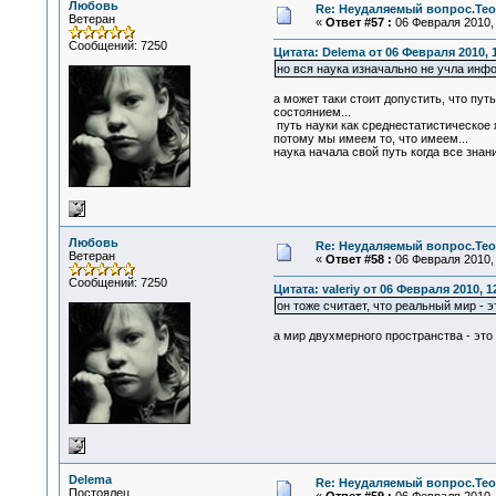
Любовь
Re: Неудаляемый вопрос.Теор
Ветеран
«
Ответ #57 :
06 Февраля 2010, 
Сообщений: 7250
Цитата: Delema от 06 Февраля 2010, 1
но вся наука изначально не учла ин
а может таки стоит допустить, что пу
состоянием...
путь науки как среднестатистическое 
потому мы имеем то, что имеем...
наука начала свой путь когда все знан
Любовь
Re: Неудаляемый вопрос.Теор
Ветеран
«
Ответ #58 :
06 Февраля 2010, 
Сообщений: 7250
Цитата: valeriy от 06 Февраля 2010, 1
он тоже считает, что реальный мир - 
а мир двухмерного пространства - это
Delema
Re: Неудаляемый вопрос.Теор
Постоялец