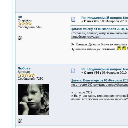
Bit
Re: Неудаляемый вопрос.Теор
Старожил
«
Ответ #55 :
06 Февраля 2010, 
Сообщений: 569
Цитата: valeriy от 06 Февраля 2010, 1
Согласен, сейчас, когда в так-назыв
подобные игрушки.
Эх, Валера. Да если б мне их игушки в 
Ну или как минимум летчиком.
Любовь
Re: Неудаляемый вопрос.Теор
Ветеран
«
Ответ #56 :
06 Февраля 2010, 
Сообщений: 7250
Цитата: Beaverage от 06 Февраля 2010
не с твоим УО кричать о неврубающес
что такое УО?
и Вы у нас здесь типа новоиспеченны
мания Виталюсика настолько заразна?