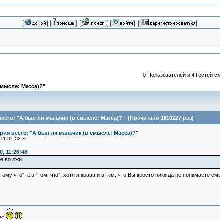
0 Пользователей и 4 Гостей см
смысле: Масса)?"
сего: "А был ли мальчик (в смысле: Масса)?" (Прочитано 1010227 раз)
ия всего: "А был ли мальчик (в смысле: Масса)?"
11:31:32 »
, 11:26:48
е во лжи
отому что", а в "том, что", хотя я права и в том, что Вы просто никогда не понимаете
ует