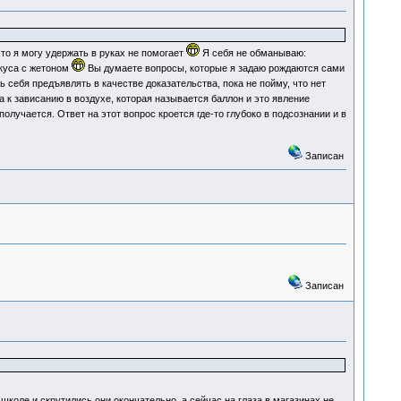
что я могу удержать в руках не помогает
Я себя не обманываю:
куса с жетоном
Вы думаете вопросы, которые я задаю рождаются сами
ь себя предъявлять в качестве доказательства, пока не пойму, что нет
 к зависанию в воздухе, которая называется баллон и это явление
олучается. Ответ на этот вопрос кроется где-то глубоко в подсознании и в
Записан
Записан
школе и скрутились они окончательно, а сейчас на глаза в магазинах не