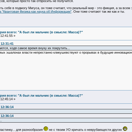
ов, которые просто так отбросить не получится.
ь себе в подмогу Мигуса, он тоже считает, что реальный мир - это фикция, а за все
а "Квантовая Физика как наука об Информации"
. Они тоже считают так же как и ты.
ия всего: "А был ли мальчик (в смысле: Масса)?"
12:41:55 »
12:31:41
аются, ходя самое время внуку их покрутить...
емых эшалонах власти непрестанно кликушевствуют о прорывах в будущие инновационны
ия всего: "А был ли мальчик (в смысле: Масса)?"
12:45:14 »
12:36:14
12:36:14
..
ластинку... для разнообразия
не с твоим УО кричать о неврубающести других