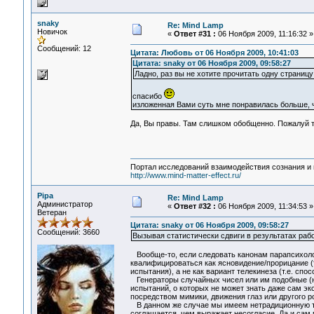
snaky
Re: Mind Lamp
Новичок
«
Ответ #31 :
06 Ноября 2009, 11:16:32 »
Сообщений: 12
Цитата: Любовь от 06 Ноября 2009, 10:41:03
Цитата: snaky от 06 Ноября 2009, 09:58:27
Ладно, раз вы не хотите прочитать одну страницу 
спасибо
изложенная Вами суть мне понравилась больше, ч
Да, Вы правы. Там слишком обобщенно. Пожалуй то
Портал исследований взаимодействия сознания и 
http://www.mind-matter-effect.ru/
Pipa
Re: Mind Lamp
Администратор
«
Ответ #32 :
06 Ноября 2009, 11:34:53 »
Ветеран
Цитата: snaky от 06 Ноября 2009, 09:58:27
Сообщений: 3660
Вызывая статистически сдвиги в результатах раб
Вообще-то, если следовать канонам парапсихологи
квалифицироваться как ясновидение/прорицание (
испытания), а не как вариант телекинеза (т.е. спо
Генераторы случайных чисел или им подобные (н
испытаний, о которых не может знать даже сам эк
посредством мимики, движения глаз или другого 
В данном же случае мы имеем нетрадиционную тр
соглашается, чем выражает несогласие. Да и сам