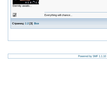
Eternity awaits...
Everything will chance...
Страниц:
1
2
[
3
]
Все
Powered by SMF 1.1.10