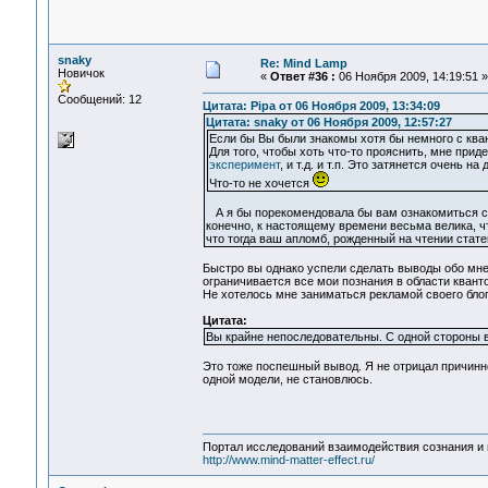
snaky
Re: Mind Lamp
Новичок
«
Ответ #36 :
06 Ноября 2009, 14:19:51 »
Сообщений: 12
Цитата: Pipa от 06 Ноября 2009, 13:34:09
Цитата: snaky от 06 Ноября 2009, 12:57:27
Если бы Вы были знакомы хотя бы немного с квант
Для того, чтобы хоть что-то прояснить, мне при
эксперимент
, и т.д. и т.п. Это затянется очень на 
Что-то не хочется
А я бы порекомендовала бы вам ознакомиться 
конечно, к настоящему времени весьма велика, чт
что тогда ваш апломб, рожденный на чтении ста
Быстро вы однако успели сделать выводы обо мне, 
ограничивается все мои познания в области квант
Не хотелось мне заниматься рекламой своего блог
Цитата:
Вы крайне непоследовательны. С одной стороны 
Это тоже поспешный вывод. Я не отрицал причинн
одной модели, не становлюсь.
Портал исследований взаимодействия сознания и 
http://www.mind-matter-effect.ru/