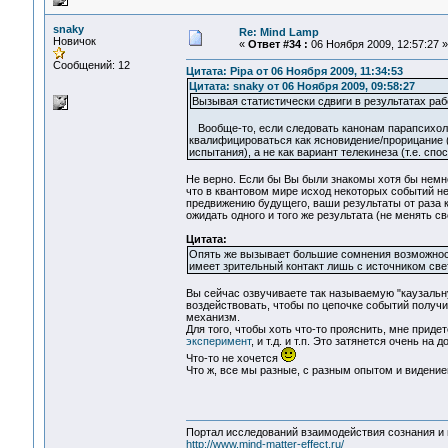
snaky
Re: Mind Lamp
Новичок
«
Ответ #34 :
06 Ноября 2009, 12:57:27 »
Сообщений: 12
Цитата: Pipa от 06 Ноября 2009, 11:34:53
Цитата: snaky от 06 Ноября 2009, 09:58:27
Вызывая статистически сдвиги в результатах ра
Вообще-то, если следовать канонам парапсихолог
квалифицироваться как ясновидение/прорицание 
испытания), а не как вариант телекинеза (т.е. сп
Не верно. Если бы Вы были знакомы хотя бы немног
что в квантовом мире исход некоторых событий 
предвижению будущего, ваши результаты от раза к
ожидать одного и того же результата (не менять с
Цитата:
Опять же вызывает большие сомнения возможност
имеет зрительный контакт лишь с источником све
Вы сейчас озвучиваете так называемую "каузальну
воздействовать, чтобы по цепочке событий получит
механизм.
Для того, чтобы хоть что-то прояснить, мне прид
эксперимент
, и т.д. и т.п. Это затянется очень на д
Что-то не хочется
Что ж, все мы разные, с разным опытом и видение
Портал исследований взаимодействия сознания и 
http://www.mind-matter-effect.ru/