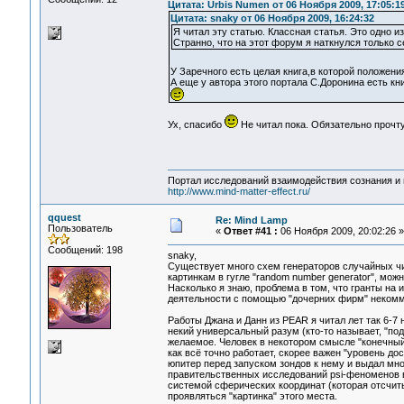
Цитата: Urbis Numen от 06 Ноября 2009, 17:05:1
Цитата: snaky от 06 Ноября 2009, 16:24:32
Я читал эту статью. Классная статья. Это одно и
Странно, что на этот форум я наткнулся только 
У Заречного есть целая книга,в которой положен
А еще у автора этого портала С.Доронина есть к
Ух, спасибо
Не читал пока. Обязательно прочту
Портал исследований взаимодействия сознания и 
http://www.mind-matter-effect.ru/
qquest
Re: Mind Lamp
Пользователь
«
Ответ #41 :
06 Ноября 2009, 20:02:26 »
Сообщений: 198
snaky,
Существует много схем генераторов случайных чис
картинкам в гугле "random number generator", мож
Насколько я знаю, проблема в том, что гранты на
деятельности с помощью "дочерних фирм" неком
Работы Джана и Данн из PEAR я читал лет так 6-7 
некий универсальный разум (кто-то называет, "под
желаемое. Человек в некотором смысле "конечный 
как всё точно работает, скорее важен "уровень дост
юпитер перед запуском зондов к нему и выдал мно
правительственных исследований psi-феноменов в 
системой сферических координат (которая отсчиты
проявляться "картинка" этого места.