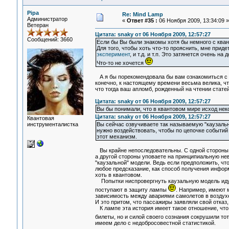
Pipa
Re: Mind Lamp
Администратор
«
Ответ #35 :
06 Ноября 2009, 13:34:09 »
Ветеран
Цитата: snaky от 06 Ноября 2009, 12:57:27
Сообщений: 3660
Если бы Вы были знакомы хотя бы немного с квант
Для того, чтобы хоть что-то прояснить, мне прид
эксперимент
, и т.д. и т.п. Это затянется очень на д
Что-то не хочется
А я бы порекомендовала бы вам ознакомиться с
конечно, к настоящему времени весьма велика, чт
что тогда ваш апломб, рожденный на чтении ста
Цитата: snaky от 06 Ноября 2009, 12:57:27
Вы бы понимали, что в квантовом мире исход н
Цитата: snaky от 06 Ноября 2009, 12:57:27
Квантовая
инструменталистка
Вы сейчас озвучиваете так называемую "каузальн
нужно воздействовать, чтобы по цепочке событий 
этот механизм.
Вы крайне непоследовательны. С одной стороны 
а другой стороны уповаете на принципиальную не
"каузальной" модели. Ведь если предположить, чт
любое предсказание, как способ получения инфор
хоть в квантовом.
Попытки ниспровергнуть каузальную модель идут 
поступают в защиту лампы
. Например, имеют 
зависимость между авариями самолетов в воздухе 
И это притом, что пассажиры заявляли свой отказ, 
К лампе эта история имеет такое отношение, что 
билеты, но и силой своего сознания сокрушили то
имеем дело с недобросовестной статистикой.