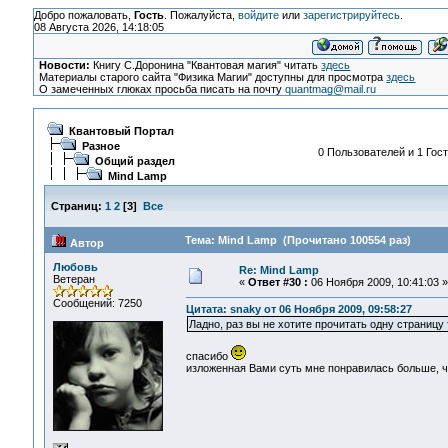
Добро пожаловать,
Гость
. Пожалуйста,
войдите
или
зарегистрируйтесь
.
08 Августа 2026, 14:18:05
Новости:
Книгу С.Доронина "Квантовая магия" читать
здесь
Материалы старого сайта "Физика Магии" доступны для просмотра
здесь
О замеченных глюках просьба писать на почту
quantmag@mail.ru
Квантовый Портал
Разное
0 Пользователей и 1 Гост
Общий раздел
Mind Lamp
Страниц:
1
2
[
3
]
Все
Тема: Mind Lamp (Прочитано 100554 раз)
Автор
Любовь
Re: Mind Lamp
Ветеран
«
Ответ #30 :
06 Ноября 2009, 10:41:03 »
Сообщений: 7250
Цитата: snaky от 06 Ноября 2009, 09:58:27
Ладно, раз вы не хотите прочитать одну страницу 
спасибо
изложенная Вами суть мне понравилась больше, ч