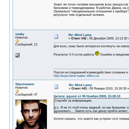
Знает ли точно человек механизм всех процессов
биохимии и термодинамики. В работах Джана, на 
(буквально "эмоциональное отношение к прибору")
результат чем отдельный человек.
snaky
Re: Mind Lamp
Новичок
«
Ответ #42 :
06 Декабря 2009, 13:13:30 
Сообщений: 12
Для всех, кому было интересно взглянуть на ново
Результат 3-4 суток работы
Ошибки и предложе
Портал исследований взаимодействия сознания и 
http://www.mind-matter-effect.ru/
Slipstreamer
Re: Mind Lamp
Новичок
«
Ответ #43 :
08 Января 2010, 15:26:35 »
Сообщений: 47
Цитата: qquest от 05 Ноября 2009, 15:28:10
Спасибо за информацию.
p.s. Я не то чтоб очень жадный, но как бывшему 
душновато... Лампа хоть как декор пройти может..
Хотите сказать, что знаете как устроен этот гене