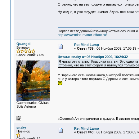
Странно, что на этот форум я наткнулся только с
Ну ладно, я уже флудить начал. Здесь все-таки ве
Портал исследований взаимодействия сознания и 
http://www.mind-matter-effect.ru/
Quangel
Re: Mind Lamp
Ветеран
«
Ответ #39 :
06 Ноября 2009, 17:05:19 »
Сообщений: 7735
Цитата: snaky от 06 Ноября 2009, 16:24:32
Я читал эту статью. Классная статья. Это одно из
Странно, что на этот форум я наткнулся только с
У Заречного есть целая книга,в которой положен
еще у автора этого портала С.Доронина есть книг
Сaementarius Civitas
Solis Aeterna
«Осенний Ангел прячется в дождях. В листве янтарн
snaky
Re: Mind Lamp
Новичок
«
Ответ #40 :
06 Ноября 2009, 17:08:05 »
Сообщений: 12