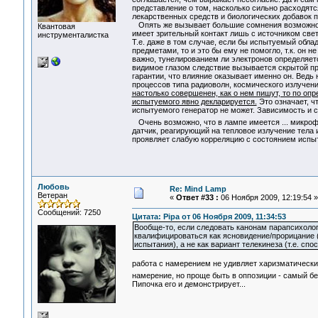
представление о том, насколько сильно расходят
лекарственных средств и биологических добавок п
Опять же вызывает большие сомнения возможност
Квантовая
имеет зрительный контакт лишь с источником свет
инструменталистка
Т.е. даже в том случае, если бы испытуемый об
предметами, то и это бы ему не помогло, т.к. он н
важно, тунелированием ли электронов определяет
видимое глазом следствие вызывается скрытой при
гарантии, что влияние оказывает именно он. Ведь
процессов типа радиоволн, космического излучения
настолько совершенен, как о нем пишут, то по оп
испытуемого явно декларируется.
Это означает, ч
испытуемого генератор не может. Зависимость и 
Очень возможно, что в лампе имеется ... микро
датчик, реагирующий на тепловое излучение тела 
проявляет слабую корреляцию с состоянием испы
Любовь
Re: Mind Lamp
Ветеран
«
Ответ #33 :
06 Ноября 2009, 12:19:54 »
Сообщений: 7250
Цитата: Pipa от 06 Ноября 2009, 11:34:53
Вообще-то, если следовать канонам парапсихологи
квалифицироваться как ясновидение/прорицание 
испытания), а не как вариант телекинеза (т.е. сп
работа с намерением не удивляет харизматических 
намерение, но проще быть в оппозиции - самый б
Пипочка его и демонстрирует...