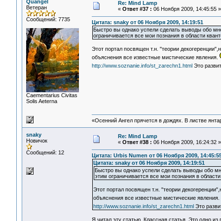
Quangel
Re: Mind Lamp
Ветеран
«
Ответ #37 :
06 Ноября 2009, 14:45:55 »
Сообщений: 7735
Цитата: snaky от 06 Ноября 2009, 14:19:51
Быстро вы однако успели сделать выводы обо мне,
ограничивается все мои познания в области квант
Этот портал посвящен т.н. "теории декогеренции"
объяснения все известные мистические явления.
http://www.soznanie.info/st_zarechn1.html
Это развит
Сaementarius Civitas
Solis Aeterna
«Осенний Ангел прячется в дождях. В листве янтарн
snaky
Re: Mind Lamp
Новичок
«
Ответ #38 :
06 Ноября 2009, 16:24:32 »
Сообщений: 12
Цитата: Urbis Numen от 06 Ноября 2009, 14:45:5
Цитата: snaky от 06 Ноября 2009, 14:19:51
Быстро вы однако успели сделать выводы обо мне,
этим ограничивается все мои познания в области
Этот портал посвящен т.н. "теории декогеренции"
объяснения все известные мистические явления.
http://www.soznanie.info/st_zarechn1.html
Это разви
Я читал эту статью. Классная статья. Это одно из