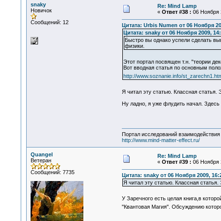
snaky
Re: Mind Lamp
Новичок
«
Ответ #38 :
06 Ноября 2
Сообщений: 12
Цитата: Urbis Numen от 06 Ноября 20
Цитата: snaky от 06 Ноября 2009, 14:
Быстро вы однако успели сделать выв
физики.
Этот портал посвящен т.н. "теории д
Вот вводная статья по основным пол
http://www.soznanie.info/st_zarechn1.ht
Я читал эту статью. Классная статья. 
Ну ладно, я уже флудить начал. Здесь 
Портал исследований взаимодействия 
http://www.mind-matter-effect.ru/
Quangel
Re: Mind Lamp
Ветеран
«
Ответ #39 :
06 Ноября 2
Сообщений: 7735
Цитата: snaky от 06 Ноября 2009, 16:
Я читал эту статью. Классная статья.
У Заречного есть целая книга,в котор
"Квантовая Магия". Обсуждению котор