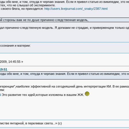
ы обо мне, и том, откуда я черпаю знания. Если я привел статью из википедии, это н
тех, что не слышал об эксперименте.
своего блога, но приходится:
http://users.livejournal.com/_snaky/2387.html
ой стороны вам не по душе причинно-следственная модель,
цал причинно-следственную модель. Я догмами не страдаю, и приверженцем только одн
сознания и материи:
009, 14:45:55 »
19:51
ды обо мне, и том, откуда я черпаю знания. Если я привел статью из википедии, это н
когеренции",наиболее эффективной на сегодняшний день интерпретации КМ. В ее рамк
ям:
l
Это развитие тех идей,которые изложены в вашем ЖЖ.
истве янтарной, в переливах света...» (c)