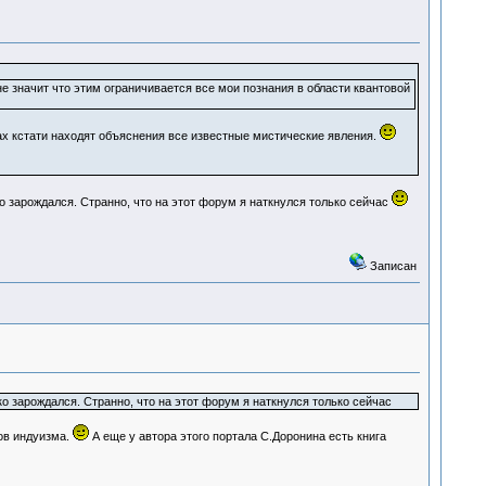
не значит что этим ограничивается все мои познания в области квантовой
ах кстати находят объяснения все известные мистические явления.
ко зарождался. Странно, что на этот форум я наткнулся только сейчас
Записан
ко зарождался. Странно, что на этот форум я наткнулся только сейчас
ов индуизма.
А еще у автора этого портала С.Доронина есть книга