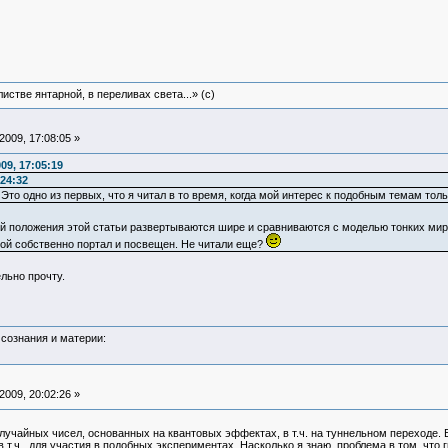
истве янтарной, в переливах света...» (c)
009, 17:08:05 »
09, 17:05:19
24:32
 Это одно из первых, что я читал в то время, когда мой интерес к подобным темам тол
рой положения этой статьи развертываются шире и сравниваются с моделью тонких ми
ой собственно портал и посвещен. Не читали еще?
льно прочту.
сознания и материи:
009, 20:02:26 »
учайных чисел, основанных на квантовых эффектах, в т.ч. на туннельном переходе. Ес
 т.ч., для участия в подобных экспериментах. Насколько я знаю, проблема в том, что