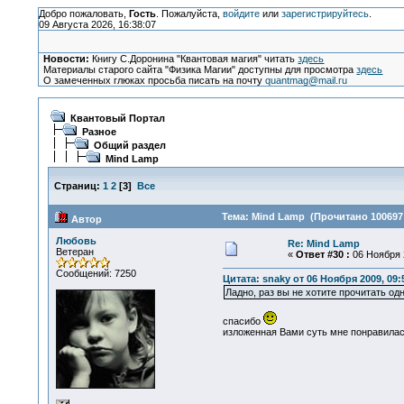
Добро пожаловать,
Гость
. Пожалуйста,
войдите
или
зарегистрируйтесь
.
09 Августа 2026, 16:38:07
Новости:
Книгу С.Доронина "Квантовая магия" читать
здесь
Материалы старого сайта "Физика Магии" доступны для просмотра
здесь
О замеченных глюках просьба писать на почту
quantmag@mail.ru
Квантовый Портал
Разное
Общий раздел
Mind Lamp
Страниц:
1
2
[
3
]
Все
Тема: Mind Lamp (Прочитано 100697 
Автор
Любовь
Re: Mind Lamp
Ветеран
«
Ответ #30 :
06 Ноября 2
Сообщений: 7250
Цитата: snaky от 06 Ноября 2009, 09:
Ладно, раз вы не хотите прочитать одн
спасибо
изложенная Вами суть мне понравилас