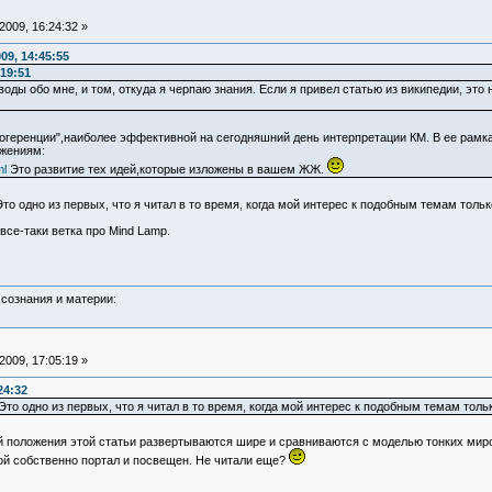
009, 16:24:32 »
09, 14:45:55
19:51
оды обо мне, и том, откуда я черпаю знания. Если я привел статью из википедии, это 
екогеренции",наиболее эффективной на сегодняшний день интерпретации КМ. В ее рамк
ожениям:
ml
Это развитие тех идей,которые изложены в вашем ЖЖ.
Это одно из первых, что я читал в то время, когда мой интерес к подобным темам толь
все-таки ветка про Mind Lamp.
сознания и материи:
009, 17:05:19 »
24:32
 Это одно из первых, что я читал в то время, когда мой интерес к подобным темам толь
ой положения этой статьи развертываются шире и сравниваются с моделью тонких мир
ой собственно портал и посвещен. Не читали еще?