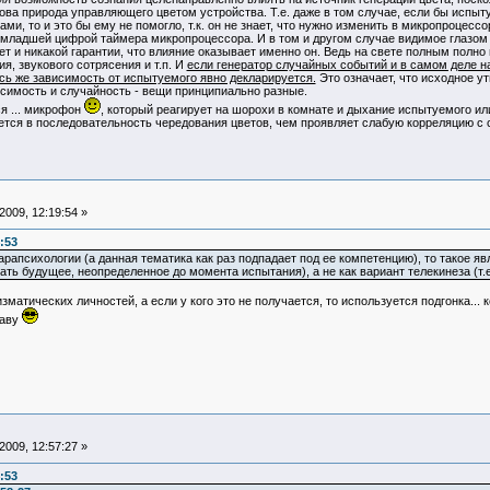
кова природа управляющего цветом устройства. Т.е. даже в том случае, если бы ис
и, то и это бы ему не помогло, т.к. он не знает, что нужно изменить в микропроцессо
и младшей цифрой таймера микропроцессора. И в том и другом случае видимое глазом
ет и никакой гарантии, что влияние оказывает именно он. Ведь на свете полным полн
я, звукового сотрясения и т.п. И
если генератор случайных событий и в самом деле на
сь же зависимость от испытуемого явно декларируется.
Это означает, что исходное у
исимость и случайность - вещи принципиально разные.
я ... микрофон
, который реагирует на шорохи в комнате и дыхание испытуемого и
уется в последовательность чередования цветов, чем проявляет слабую корреляцию с
009, 12:19:54 »
:53
рапсихологии (а данная тематика как раз подпадает под ее компетенцию), то такое я
ть будущее, неопределенное до момента испытания), а не как вариант телекинеза (т.е
матических личностей, а если у кого это не получается, то используется подгонка...
лаву
009, 12:57:27 »
:53