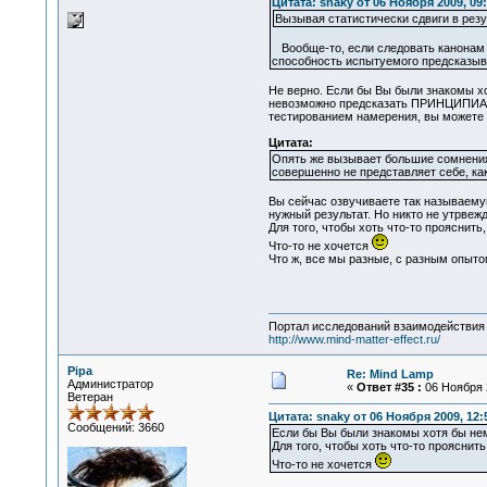
Цитата: snaky от 06 Ноября 2009, 09:
Вызывая статистически сдвиги в рез
Вообще-то, если следовать канонам п
способность испытуемого предсказыва
Не верно. Если бы Вы были знакомы хо
невозможно предсказать ПРИНЦИПИАЛЬН
тестированием намерения, вы можете о
Цитата:
Опять же вызывает большие сомнения 
совершенно не представляет себе, ка
Вы сейчас озвучиваете так называемую
нужный результат. Но никто не утрвеж
Для того, чтобы хоть что-то прояснит
Что-то не хочется
Что ж, все мы разные, с разным опыто
Портал исследований взаимодействия 
http://www.mind-matter-effect.ru/
Pipa
Re: Mind Lamp
Администратор
«
Ответ #35 :
06 Ноября 2
Ветеран
Цитата: snaky от 06 Ноября 2009, 12:
Сообщений: 3660
Если бы Вы были знакомы хотя бы немн
Для того, чтобы хоть что-то прояснит
Что-то не хочется