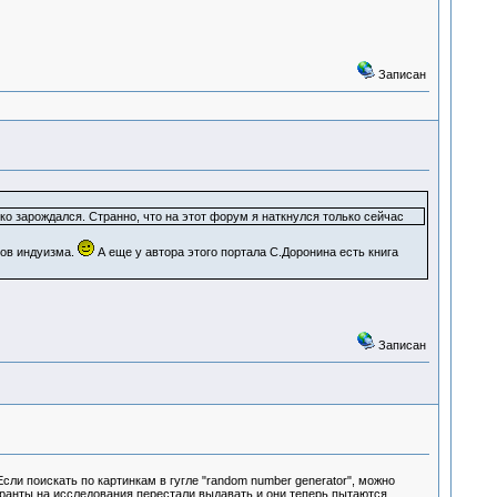
Записан
ько зарождался. Странно, что на этот форум я наткнулся только сейчас
ров индуизма.
А еще у автора этого портала С.Доронина есть книга
Записан
ли поискать по картинкам в гугле "random number generator", можно
 гранты на исследования перестали выдавать и они теперь пытаются