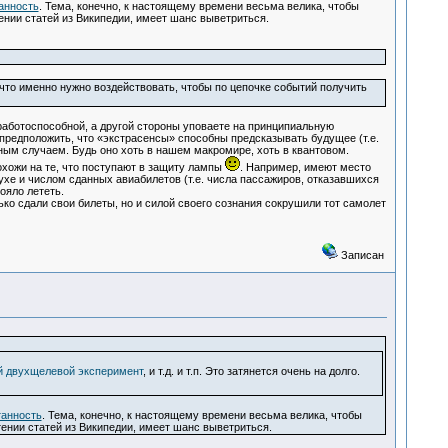
анность
. Тема, конечно, к настоящему времени весьма велика, чтобы
 чтении статей из Википедии, имеет шанс выветриться.
что именно нужно воздействовать, чтобы по цепочке событий получить
аботоспособной, а другой стороны уповаете на принципиальную
 предположить, что «экстрасенсы» способны предсказывать будущее (т.е.
ным случаем. Будь оно хоть в нашем макромире, хоть в квантовом.
хожи на те, что поступают в защиту лампы
. Например, имеют место
ухе и числом сданных авиабилетов (т.е. числа пассажиров, отказавшихся
ояло лететь.
ько сдали свои билеты, но и силой своего сознания сокрушили тот самолет
Записан
 двухщелевой эксперимент
, и т.д. и т.п. Это затянется очень на долго.
танность
. Тема, конечно, к настоящему времени весьма велика, чтобы
 чтении статей из Википедии, имеет шанс выветриться.