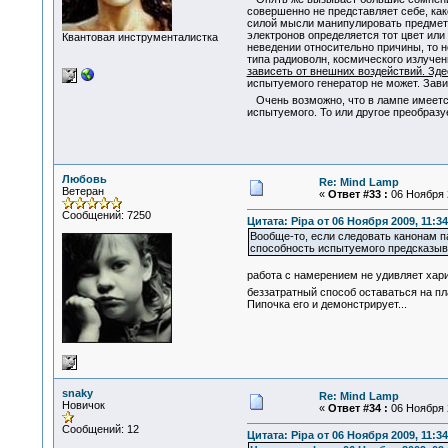
совершенно не представляет себе, ка
силой мысли манипулировать предметам
электронов определяется тот цвет ил
Квантовая инструменталистка
неведении относительно причины, то н
типа радиоволн, космического излучени
зависеть от внешних воздействий. Зде
испытуемого генератор не может. Зав
Очень возможно, что в лампе имеетс
испытуемого. То или другое преобраз
Любовь
Re: Mind Lamp
Ветеран
«
Ответ #33 :
06 Ноября 2
Сообщений: 7250
Цитата: Pipa от 06 Ноября 2009, 11:34
Вообще-то, если следовать канонам па
способность испытуемого предсказыва
работа с намерением не удивляет хариз
беззатратный способ оставаться на п
Пипочка его и демонстрирует...
snaky
Re: Mind Lamp
Новичок
«
Ответ #34 :
06 Ноября 2
Сообщений: 12
Цитата: Pipa от 06 Ноября 2009, 11:34