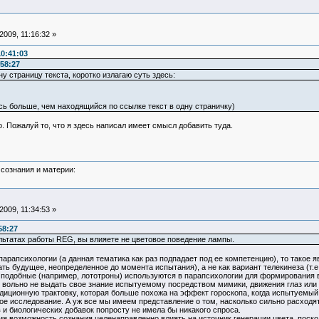
009, 11:16:32 »
0:41:03
58:27
ну страницу текста, коротко излагаю суть здесь:
ь больше, чем находящийся по ссылке текст в одну страничку)
 Пожалуй то, что я здесь написал имеет смысл добавить туда.
сознания и материи:
009, 11:34:53 »
58:27
льтатах работы REG, вы влияете не цветовое поведение лампы.
рапсихологии (а данная тематика как раз подпадает под ее компетенцию), то такое я
ь будущее, неопределенное до момента испытания), а не как вариант телекинеза (т.е
одобные (например, лототроны) используются в парапсихологии для формирования вы
е вольно не выдать свое знание испытуемому посредством мимики, движения глаз или
ционную трактовку, которая больше похожа на эффект гороскопа, когда испытуемый 
ое исследование. А уж все мы имеем представление о том, насколько сильно расходя
и биологических добавок попросту не имела бы никакого спроса.
возможность сознания целенаправленно влиять на источник генерации цвета, поскол