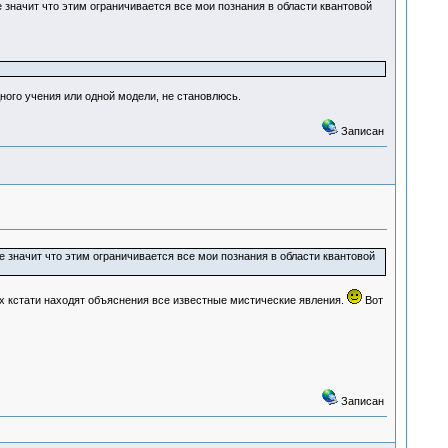
е значит что этим ограничивается все мои познания в области квантовой
ого учения или одной модели, не становлюсь.
Записан
е значит что этим ограничивается все мои познания в области квантовой
ах кстати находят объяснения все известные мистические явления.
Вот
Записан