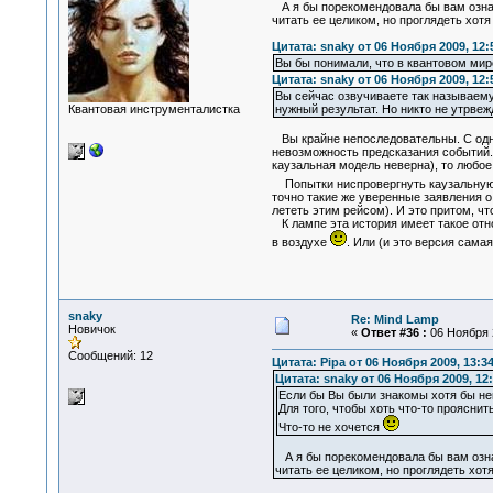
А я бы порекомендовала бы вам озна
читать ее целиком, но проглядеть хот
Цитата: snaky от 06 Ноября 2009, 12:
Вы бы понимали, что в квантовом м
Цитата: snaky от 06 Ноября 2009, 12:
Вы сейчас озвучиваете так называему
Квантовая инструменталистка
нужный результат. Но никто не утрвеж
Вы крайне непоследовательны. С одно
невозможность предсказания событий. 
каузальная модель неверна), то любое
Попытки ниспровергнуть каузальную м
точно такие же уверенные заявления о
лететь этим рейсом). И это притом, чт
К лампе эта история имеет такое отно
в воздухе
. Или (и это версия сама
snaky
Re: Mind Lamp
Новичок
«
Ответ #36 :
06 Ноября 2
Сообщений: 12
Цитата: Pipa от 06 Ноября 2009, 13:3
Цитата: snaky от 06 Ноября 2009, 12:
Если бы Вы были знакомы хотя бы немн
Для того, чтобы хоть что-то проясни
Что-то не хочется
А я бы порекомендовала бы вам озн
читать ее целиком, но проглядеть хо