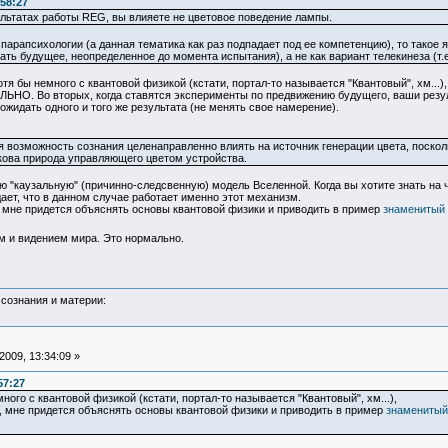
58:27
ультатах работы REG, вы влияете не цветовое поведение лампы.
арапсихологии (а данная тематика как раз подпадает под ее компетенцию), то такое 
ть будущее, неопределенное до момента испытания), а не как вариант телекинеза (т.е
тя бы немного с квантовой физикой (кстати, портал-то называется "Квантовый", хм...
О. Во вторых, когда ставятся эксперименты по предвижению будущего, ваши результа
жидать одного и того же результата (не менять свое намерение).
возможность сознания целенаправленно влиять на источник генерации цвета, поскол
кова природа управляющего цветом устройства.
 "каузальную" (причинно-следсвенную) модель Вселенной. Когда вы хотите знать на 
дает, что в данном случае работает именно этот механизм.
ь, мне придется объяснять основы квантовой физики и приводить в пример
знаменитый 
м и видением мира. Это нормально.
сознания и материи:
009, 13:34:09 »
57:27
ого с квантовой физикой (кстати, портал-то называется "Квантовый", хм...),
ь, мне придется объяснять основы квантовой физики и приводить в пример
знаменитый