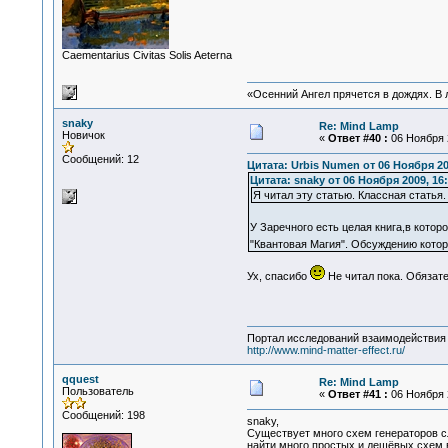
Сaementarius Civitas Solis Aeterna
«Осенний Ангел прячется в дождях. В л
snaky
Re: Mind Lamp
Новичок
«
Ответ #40 :
06 Ноября 2
Сообщений: 12
Цитата: Urbis Numen от 06 Ноября 20
Цитата: snaky от 06 Ноября 2009, 16:
Я читал эту статью. Классная статья.
У Заречного есть целая книга,в кото
"Квантовая Магия". Обсуждению котор
Ух, спасибо
Не читал пока. Обязате
Портал исследований взаимодействия 
http://www.mind-matter-effect.ru/
qquest
Re: Mind Lamp
Пользователь
«
Ответ #41 :
06 Ноября 2
Сообщений: 198
snaky,
Существует много схем генераторов сл
найти много простых и дешёвых схем в