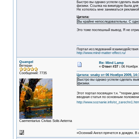
Быстро вы однако успели сделать вывод
физики. Ссылка на википдую была для 
Не хотелось мне заниматься рекламой 
Цитата:
Вы крайне непоследовательны. С одн
Это тоже поспешный вывод. Я не отри
Портал исследований взаимодействия 
http://www.mind-matter-effect.ru/
Quangel
Re: Mind Lamp
Ветеран
«
Ответ #37 :
06 Ноября 2
Сообщений: 7735
Цитата: snaky от 06 Ноября 2009, 14:
Быстро вы однако успели сделать выво
физики.
Этот портал посвящен т.н. "теории де
вводная статья по основным положени
http://www.soznanie.info/st_zarechn1.htm
Сaementarius Civitas Solis Aeterna
«Осенний Ангел прячется в дождях. В л