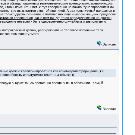
пытуемый обладал огромным телекинетическим потенциалом, позволяющим
ре, чтобы изменить цвет. И тут совершенно не важно, тунелированием ли
 следствие вызывается скрытой причиной. А раз испытуемый находится в
о не только других сознаний, а помимо них еще и массы мощных процессов
столько совершенен, как о нем пишут, то по определению он не должен
тверждение неверно - быть одновременно случайным и зависимым от
ли инфракрасный датчик, реагирующий на тепловое излучение тела
 состоянием испытуемого.
Записан
вление должно квалифицироваться как ясновидение/прорицание (т.е.
. способность испытуемого влиять на объекты).
 которую выдают за намерение, но проще быть в оппозиции - самый
Записан