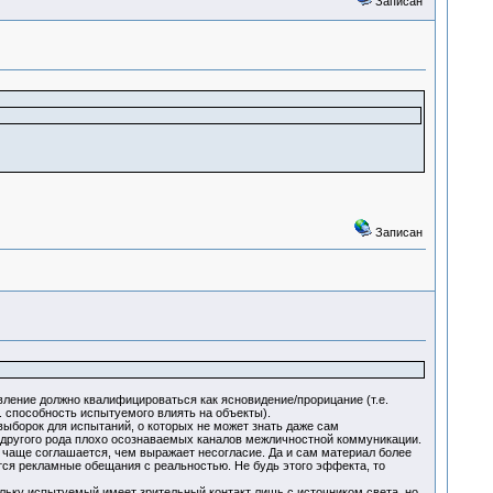
Записан
Записан
вление должно квалифицироваться как ясновидение/прорицание (т.е.
. способность испытуемого влиять на объекты).
борок для испытаний, о которых не может знать даже сам
 другого рода плохо осознаваемых каналов межличностной коммуникации.
чаще соглашается, чем выражает несогласие. Да и сам материал более
тся рекламные обещания с реальностью. Не будь этого эффекта, то
ьку испытуемый имеет зрительный контакт лишь с источником света, но