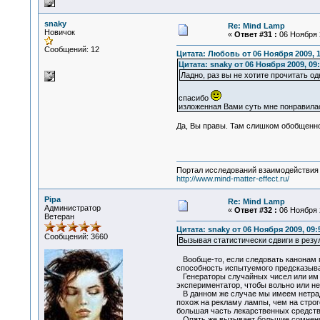
snaky
Re: Mind Lamp
Новичок
«
Ответ #31 :
06 Ноября 2
Сообщений: 12
Цитата: Любовь от 06 Ноября 2009, 1
Цитата: snaky от 06 Ноября 2009, 09:
Ладно, раз вы не хотите прочитать од
спасибо
изложенная Вами суть мне понравилас
Да, Вы правы. Там слишком обобщенно.
Портал исследований взаимодействия 
http://www.mind-matter-effect.ru/
Pipa
Re: Mind Lamp
Администратор
«
Ответ #32 :
06 Ноября 2
Ветеран
Цитата: snaky от 06 Ноября 2009, 09:
Сообщений: 3660
Вызывая статистически сдвиги в резу
Вообще-то, если следовать канонам па
способность испытуемого предсказыват
Генераторы случайных чисел или им п
экспериментатор, чтобы вольно или н
В данном же случае мы имеем нетради
похож на рекламу лампы, чем на строг
большая часть лекарственных средств 
Опять же вызывает большие сомнения 