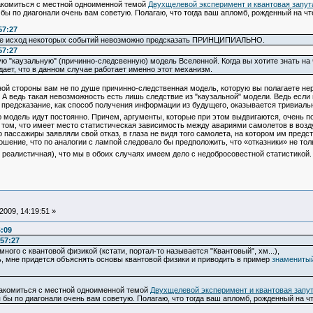
комиться с местной одноименной темой
Двухщелевой эксперимент и квантовая запут
я бы по диагонали очень вам советую. Полагаю, что тогда ваш апломб, рожденный на
57:27
ире исход некоторых событий невозможно предсказать ПРИНЦИПИАЛЬНО.
57:27
ю "каузальную" (причинно-следсвенную) модель Вселенной. Когда вы хотите знать на 
дает, что в данном случае работает именно этот механизм.
й стороны вам не по душе причинно-следственная модель, которую вы полагаете нер
А ведь такая невозможность есть лишь следствие из "каузальной" модели. Ведь если
 предсказание, как способ получения информации из будущего, оказывается тривиаль
одель идут постоянно. Причем, аргументы, которые при этом выдвигаются, очень по
 том, что имеет место статистическая зависимость между авариями самолетов в возд
о пассажиры заявляли свой отказ, в глаза не видя того самолета, на котором им предст
шение, что по аналогии с лампой следовало бы предположить, что «отказники» не тол
я реалистичная), что мы в обоих случаях имеем дело с недобросовестной статистикой.
009, 14:19:51 »
4:09
57:27
ого с квантовой физикой (кстати, портал-то называется "Квантовый", хм...),
ть, мне придется объяснять основы квантовой физики и приводить в пример
знаменитый
акомиться с местной одноименной темой
Двухщелевой эксперимент и квантовая запу
тя бы по диагонали очень вам советую. Полагаю, что тогда ваш апломб, рожденный на