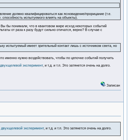
явление должно квалифицироваться как ясновидение/прорицание (т.е.
. способность испытуемого влиять на объекты).
), Вы бы понимали, что в квантовом мире исход некоторых событий
ты от раза к разу будут сильно отичатся, верно? В случае с
ьку испытуемый имеет зрительный контакт лишь с источником света, но
что именно нужно воздействовать, чтобы по цепочке событий получить
двухщелевой эксперимент
, и т.д. и т.п. Это затянется очень на долго.
Записан
 двухщелевой эксперимент
, и т.д. и т.п. Это затянется очень на долго.