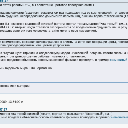
58:27
ультатах работы REG, вы влияете не цветовое поведение лампы.
арапсихологии (а данная тематика как раз подпадает под ее компетенцию), то такое 
ть будущее, неопределенное до момента испытания), а не как вариант телекинеза (т.е
тя бы немного с квантовой физикой (кстати, портал-то называется "Квантовый", хм...
О. Во вторых, когда ставятся эксперименты по предвижению будущего, ваши результа
жидать одного и того же результата (не менять свое намерение).
возможность сознания целенаправленно влиять на источник генерации цвета, поскол
кова природа управляющего цветом устройства.
 "каузальную" (причинно-следсвенную) модель Вселенной. Когда вы хотите знать на 
дает, что в данном случае работает именно этот механизм.
ь, мне придется объяснять основы квантовой физики и приводить в пример
знаменитый 
м и видением мира. Это нормально.
сознания и материи:
009, 13:34:09 »
57:27
ого с квантовой физикой (кстати, портал-то называется "Квантовый", хм...),
ь, мне придется объяснять основы квантовой физики и приводить в пример
знаменитый