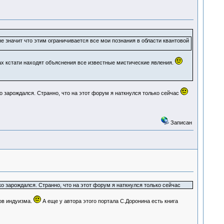
не значит что этим ограничивается все мои познания в области квантовой
ах кстати находят объяснения все известные мистические явления.
ко зарождался. Странно, что на этот форум я наткнулся только сейчас
Записан
ко зарождался. Странно, что на этот форум я наткнулся только сейчас
ов индуизма.
А еще у автора этого портала С.Доронина есть книга