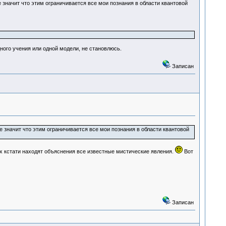
е значит что этим ограничивается все мои познания в области квантовой
ого учения или одной модели, не становлюсь.
Записан
е значит что этим ограничивается все мои познания в области квантовой
ах кстати находят объяснения все известные мистические явления.
Вот
Записан