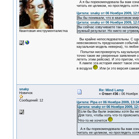
А я бы порекомендовала бы вам озна
читать ее целиком, но проглядеть хот
Цитата: snaky от 06 Ноября 2009, 12:
Вы бы понимали, что в квантовом м
Цитата: snaky от 06 Ноября 2009, 12:
Вы сейчас озвучиваете так называему
Квантовая инструменталистка
нужный результат. Но никто не утрвеж
Вы крайне непоследовательны. С одно
невозможность предсказания событий. 
каузальная модель неверна), то любое
Попытки ниспровергнуть каузальную м
точно такие же уверенные заявления о
лететь этим рейсом). И это притом, чт
К лампе эта история имеет такое отно
в воздухе
. Или (и это версия сама
snaky
Re: Mind Lamp
Новичок
«
Ответ #36 :
06 Ноября 2
Сообщений: 12
Цитата: Pipa от 06 Ноября 2009, 13:3
Цитата: snaky от 06 Ноября 2009, 12:
Если бы Вы были знакомы хотя бы немн
Для того, чтобы хоть что-то проясни
Что-то не хочется
А я бы порекомендовала бы вам озн
читать ее целиком, но проглядеть хо