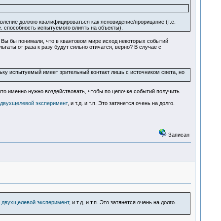
явление должно квалифицироваться как ясновидение/прорицание (т.е.
. способность испытуемого влиять на объекты).
), Вы бы понимали, что в квантовом мире исход некоторых событий
ты от раза к разу будут сильно отичатся, верно? В случае с
ьку испытуемый имеет зрительный контакт лишь с источником света, но
что именно нужно воздействовать, чтобы по цепочке событий получить
двухщелевой эксперимент
, и т.д. и т.п. Это затянется очень на долго.
Записан
 двухщелевой эксперимент
, и т.д. и т.п. Это затянется очень на долго.