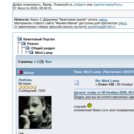
Добро пожаловать,
Гость
. Пожалуйста,
войдите
или
зарегистрируйтесь
.
07 Августа 2026, 08:40:01
Новости:
Книгу С.Доронина "Квантовая магия" читать
здесь
Материалы старого сайта "Физика Магии" доступны для просмотра
здесь
О замеченных глюках просьба писать на почту
quantmag@mail.ru
Квантовый Портал
Разное
Общий раздел
Mind Lamp
Страниц:
1
2
[
3
]
Все
Тема: Mind Lamp (Прочитано 100473 
Автор
Любовь
Re: Mind Lamp
Ветеран
«
Ответ #30 :
06 Ноября 2
Сообщений: 7250
Цитата: snaky от 06 Ноября 2009, 09:
Ладно, раз вы не хотите прочитать одн
спасибо
изложенная Вами суть мне понравилас