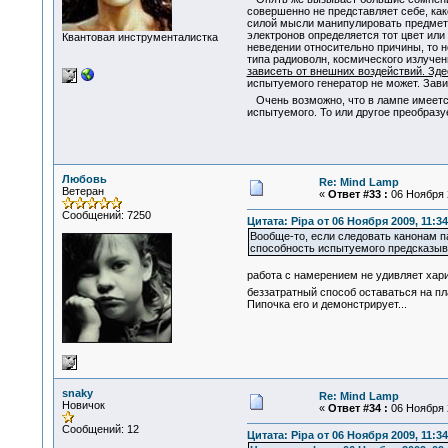
совершенно не представляет себе, ка
силой мысли манипулировать предметам
электронов определяется тот цвет ил
Квантовая инструменталистка
неведении относительно причины, то н
типа радиоволн, космического излучени
зависеть от внешних воздействий. Зде
испытуемого генератор не может. Зав
Очень возможно, что в лампе имеетс
испытуемого. То или другое преобраз
Любовь
Re: Mind Lamp
Ветеран
«
Ответ #33 :
06 Ноября 2
Сообщений: 7250
Цитата: Pipa от 06 Ноября 2009, 11:34
Вообще-то, если следовать канонам па
способность испытуемого предсказыва
работа с намерением не удивляет хариз
беззатратный способ оставаться на п
Пипочка его и демонстрирует...
snaky
Re: Mind Lamp
Новичок
«
Ответ #34 :
06 Ноября 2
Сообщений: 12
Цитата: Pipa от 06 Ноября 2009, 11:34