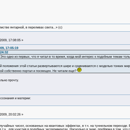
истве янтарной, в переливах света...» (c)
009, 17:08:05 »
09, 17:05:19
24:32
 Это одно из первых, что я читал в то время, когда мой интерес к подобным темам тол
рой положения этой статьи развертываются шире и сравниваются с моделью тонких ми
ой собственно портал и посвещен. Не читали еще?
льно прочту.
сознания и материи:
009, 20:02:26 »
учайных чисел, основанных на квантовых эффектах, в т.ч. на туннельном переходе. Ес
 т.ч., для участия в подобных экспериментах. Насколько я знаю, проблема в том, что