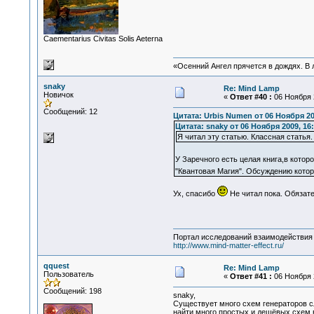
Сaementarius Civitas Solis Aeterna
«Осенний Ангел прячется в дождях. В л
snaky
Re: Mind Lamp
Новичок
«
Ответ #40 :
06 Ноября 2
Сообщений: 12
Цитата: Urbis Numen от 06 Ноября 20
Цитата: snaky от 06 Ноября 2009, 16:
Я читал эту статью. Классная статья.
У Заречного есть целая книга,в кото
"Квантовая Магия". Обсуждению котор
Ух, спасибо
Не читал пока. Обязате
Портал исследований взаимодействия 
http://www.mind-matter-effect.ru/
qquest
Re: Mind Lamp
Пользователь
«
Ответ #41 :
06 Ноября 2
Сообщений: 198
snaky,
Существует много схем генераторов сл
найти много простых и дешёвых схем в