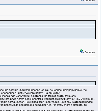
Записан
Записан
вление должно квалифицироваться как ясновидение/прорицание (т.е.
. способность испытуемого влиять на объекты).
борок для испытаний, о которых не может знать даже сам
 другого рода плохо осознаваемых каналов межличностной коммуникации.
чаще соглашается, чем выражает несогласие. Да и сам материал более
тся рекламные обещания с реальностью. Не будь этого эффекта, то
ьку испытуемый имеет зрительный контакт лишь с источником света, но