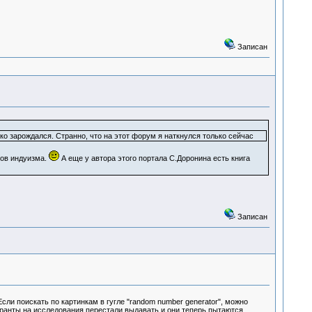
Записан
ько зарождался. Странно, что на этот форум я наткнулся только сейчас
ров индуизма.
А еще у автора этого портала С.Доронина есть книга
Записан
ли поискать по картинкам в гугле "random number generator", можно
 гранты на исследования перестали выдавать и они теперь пытаются