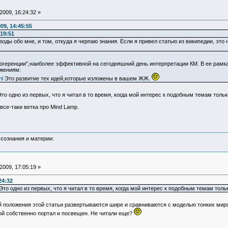
009, 16:24:32 »
09, 14:45:55
19:51
оды обо мне, и том, откуда я черпаю знания. Если я привел статью из википедии, это 
екогеренции",наиболее эффективной на сегодняшний день интерпретации КМ. В ее рамк
ожениям:
ml
Это развитие тех идей,которые изложены в вашем ЖЖ.
Это одно из первых, что я читал в то время, когда мой интерес к подобным темам толь
все-таки ветка про Mind Lamp.
сознания и материи:
009, 17:05:19 »
24:32
 Это одно из первых, что я читал в то время, когда мой интерес к подобным темам толь
ой положения этой статьи развертываются шире и сравниваются с моделью тонких мир
ой собственно портал и посвещен. Не читали еще?