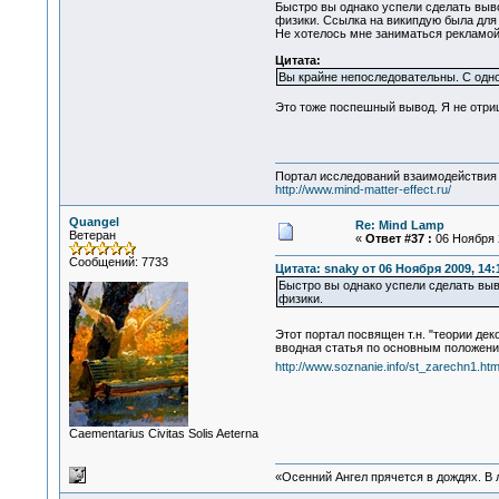
Быстро вы однако успели сделать вывод
физики. Ссылка на википдую была для 
Не хотелось мне заниматься рекламой 
Цитата:
Вы крайне непоследовательны. С одн
Это тоже поспешный вывод. Я не отри
Портал исследований взаимодействия 
http://www.mind-matter-effect.ru/
Quangel
Re: Mind Lamp
Ветеран
«
Ответ #37 :
06 Ноября 2
Сообщений: 7733
Цитата: snaky от 06 Ноября 2009, 14:
Быстро вы однако успели сделать выво
физики.
Этот портал посвящен т.н. "теории де
вводная статья по основным положени
http://www.soznanie.info/st_zarechn1.htm
Сaementarius Civitas Solis Aeterna
«Осенний Ангел прячется в дождях. В л