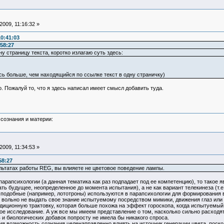
009, 11:16:32 »
0:41:03
58:27
ну страницу текста, коротко излагаю суть здесь:
ь больше, чем находящийся по ссылке текст в одну страничку)
 Пожалуй то, что я здесь написал имеет смысл добавить туда.
сознания и материи:
009, 11:34:53 »
58:27
льтатах работы REG, вы влияете не цветовое поведение лампы.
рапсихологии (а данная тематика как раз подпадает под ее компетенцию), то такое я
ь будущее, неопределенное до момента испытания), а не как вариант телекинеза (т.е
одобные (например, лототроны) используются в парапсихологии для формирования вы
е вольно не выдать свое знание испытуемому посредством мимики, движения глаз или
ционную трактовку, которая больше похожа на эффект гороскопа, когда испытуемый 
ое исследование. А уж все мы имеем представление о том, насколько сильно расходя
и биологических добавок попросту не имела бы никакого спроса.
возможность сознания целенаправленно влиять на источник генерации цвета, поскол