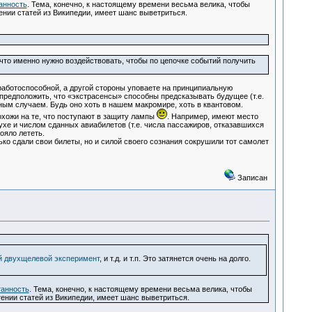
анность
. Тема, конечно, к настоящему времени весьма велика, чтобы
 чтении статей из Википедии, имеет шанс выветриться.
что именно нужно воздействовать, чтобы по цепочке событий получить
аботоспособной, а другой стороны уповаете на принципиальную
 предположить, что «экстрасенсы» способны предсказывать будущее (т.е.
ным случаем. Будь оно хоть в нашем макромире, хоть в квантовом.
хожи на те, что поступают в защиту лампы
. Например, имеют место
ухе и числом сданных авиабилетов (т.е. числа пассажиров, отказавшихся
ояло лететь.
ько сдали свои билеты, но и силой своего сознания сокрушили тот самолет
Записан
 двухщелевой эксперимент
, и т.д. и т.п. Это затянется очень на долго.
танность
. Тема, конечно, к настоящему времени весьма велика, чтобы
 чтении статей из Википедии, имеет шанс выветриться.