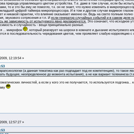
кова природа управляющего цветом устройства. Т.е. даже в том случае, если бы ис
и, то и это бы ему не помогло, т.к. он не знает, что нужно изменить в микропроцессо
и младшей цифрой таймера микропроцессора. И в том и другом случае видимое глазом
ет и никакой гарантии, что влияние оказывает именно он. Ведь на свете полным полн
я, звукового сотрясения и т.п. И
если генератор случайных событий и в самом деле на
сь же зависимость от испытуемого явно декларируется.
Это означает, что исходное у
исимость и случайность - вещи принципиально разные.
я ... микрофон
, который реагирует на шорохи в комнате и дыхание испытуемого и
уется в последовательность чередования цветов, чем проявляет слабую корреляцию с
009, 12:19:54 »
:53
рапсихологии (а данная тематика как раз подпадает под ее компетенцию), то такое я
ть будущее, неопределенное до момента испытания), а не как вариант телекинеза (т.е
матических личностей, а если у кого это не получается, то используется подгонка...
лаву
009, 12:57:27 »
:53