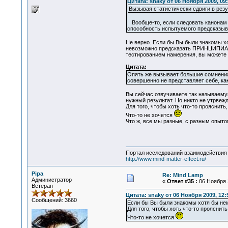
Цитата: snaky от 06 Ноября 2009, 09:
Вызывая статистически сдвиги в рез
Вообще-то, если следовать канонам п
способность испытуемого предсказыва
Не верно. Если бы Вы были знакомы хо
невозможно предсказать ПРИНЦИПИАЛЬН
тестированием намерения, вы можете о
Цитата:
Опять же вызывает большие сомнения 
совершенно не представляет себе, ка
Вы сейчас озвучиваете так называемую
нужный результат. Но никто не утрвеж
Для того, чтобы хоть что-то прояснит
Что-то не хочется
Что ж, все мы разные, с разным опыто
Портал исследований взаимодействия 
http://www.mind-matter-effect.ru/
Pipa
Re: Mind Lamp
Администратор
«
Ответ #35 :
06 Ноября 2
Ветеран
Цитата: snaky от 06 Ноября 2009, 12:
Сообщений: 3660
Если бы Вы были знакомы хотя бы немн
Для того, чтобы хоть что-то прояснит
Что-то не хочется