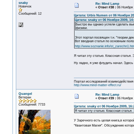
snaky
Re: Mind Lamp
Новичок
«
Ответ #38 :
06 Ноября 2
Сообщений: 12
Цитата: Urbis Numen от 06 Ноября 20
Цитата: snaky от 06 Ноября 2009, 14:
Быстро вы однако успели сделать выв
физики.
Этот портал посвящен т.н. "теории д
Вот вводная статья по основным пол
http://www.soznanie.info/st_zarechn1.ht
Я читал эту статью. Классная статья. 
Ну ладно, я уже флудить начал. Здесь 
Портал исследований взаимодействия 
http://www.mind-matter-effect.ru/
Quangel
Re: Mind Lamp
Ветеран
«
Ответ #39 :
06 Ноября 2
Сообщений: 7733
Цитата: snaky от 06 Ноября 2009, 16:
Я читал эту статью. Классная статья.
У Заречного есть целая книга,в котор
"Квантовая Магия". Обсуждению котор