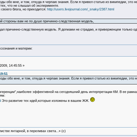
ы обо мне, и том, откуда я черпаю знания. Если я привел статью из википедии, это н
тех, что не слышал об эксперименте.
своего блога, но приходится:
http://users.livejournal.com/_snaky/2387.html
ой стороны вам не по душе причинно-следственная модель,
цал причинно-следственную модель. Я догмами не страдаю, и приверженцем только одн
сознания и материи:
009, 14:45:55 »
19:51
ды обо мне, и том, откуда я черпаю знания. Если я привел статью из википедии, это н
когеренции",наиболее эффективной на сегодняшний день интерпретации КМ. В ее рамк
ям:
l
Это развитие тех идей,которые изложены в вашем ЖЖ.
истве янтарной, в переливах света...» (c)