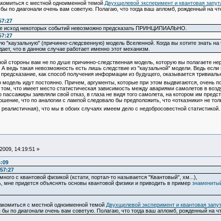
комиться с местной одноименной темой
Двухщелевой эксперимент и квантовая запут
я бы по диагонали очень вам советую. Полагаю, что тогда ваш апломб, рожденный на
57:27
ире исход некоторых событий невозможно предсказать ПРИНЦИПИАЛЬНО.
57:27
ю "каузальную" (причинно-следсвенную) модель Вселенной. Когда вы хотите знать на 
дает, что в данном случае работает именно этот механизм.
й стороны вам не по душе причинно-следственная модель, которую вы полагаете нер
А ведь такая невозможность есть лишь следствие из "каузальной" модели. Ведь если
 предсказание, как способ получения информации из будущего, оказывается тривиаль
одель идут постоянно. Причем, аргументы, которые при этом выдвигаются, очень по
 том, что имеет место статистическая зависимость между авариями самолетов в возд
о пассажиры заявляли свой отказ, в глаза не видя того самолета, на котором им предст
шение, что по аналогии с лампой следовало бы предположить, что «отказники» не тол
я реалистичная), что мы в обоих случаях имеем дело с недобросовестной статистикой.
009, 14:19:51 »
4:09
57:27
ого с квантовой физикой (кстати, портал-то называется "Квантовый", хм...),
ть, мне придется объяснять основы квантовой физики и приводить в пример
знаменитый
акомиться с местной одноименной темой
Двухщелевой эксперимент и квантовая запу
тя бы по диагонали очень вам советую. Полагаю, что тогда ваш апломб, рожденный на