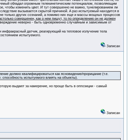
пытуемый обладал огромным телекинетическим потенциалом, позволяющим
ре, чтобы изменить цвет. И тут совершенно не важно, тунелированием ли
 следствие вызывается скрытой причиной. А раз испытуемый находится в
о не только других сознаний, а помимо них еще и массы мощных процессов
столько совершенен, как о нем пишут, то по определению он не должен
тверждение неверно - быть одновременно случайным и зависимым от
ли инфракрасный датчик, реагирующий на тепловое излучение тела
 состоянием испытуемого.
Записан
вление должно квалифицироваться как ясновидение/прорицание (т.е.
. способность испытуемого влиять на объекты).
 которую выдают за намерение, но проще быть в оппозиции - самый
Записан