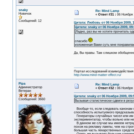
snaky
Re: Mind Lamp
Новичок
«
Ответ #31 :
06 Ноября 2
Сообщений: 12
Цитата: Любовь от 06 Ноября 2009, 1
Цитата: snaky от 06 Ноября 2009, 09:
Ладно, раз вы не хотите прочитать од
спасибо
изложенная Вами суть мне понравилас
Да, Вы правы. Там слишком обобщенно.
Портал исследований взаимодействия 
http://www.mind-matter-effect.ru/
Pipa
Re: Mind Lamp
Администратор
«
Ответ #32 :
06 Ноября 2
Ветеран
Цитата: snaky от 06 Ноября 2009, 09:
Сообщений: 3660
Вызывая статистически сдвиги в резу
Вообще-то, если следовать канонам па
способность испытуемого предсказыват
Генераторы случайных чисел или им п
экспериментатор, чтобы вольно или н
В данном же случае мы имеем нетради
похож на рекламу лампы, чем на строг
большая часть лекарственных средств 
Опять же вызывает большие сомнения 