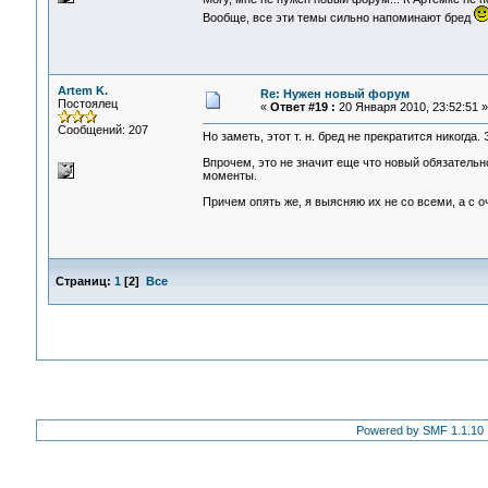
Вообще, все эти темы сильно напоминают бред
Artem K.
Re: Нужен новый форум
Постоялец
«
Ответ #19 :
20 Января 2010, 23:52:51 »
Сообщений: 207
Но заметь, этот т. н. бред не прекратится никогда
Впрочем, это не значит еще что новый обязательн
моменты.
Причем опять же, я выясняю их не со всеми, а с оч
Страниц:
1
[
2
]
Все
Powered by SMF 1.1.10