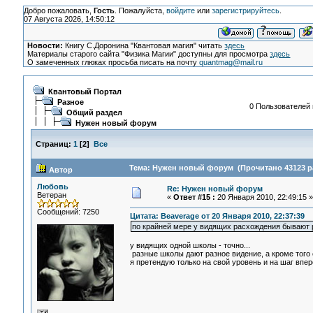
Добро пожаловать,
Гость
. Пожалуйста,
войдите
или
зарегистрируйтесь
.
07 Августа 2026, 14:50:12
Новости:
Книгу С.Доронина "Квантовая магия" читать
здесь
Материалы старого сайта "Физика Магии" доступны для просмотра
здесь
О замеченных глюках просьба писать на почту
quantmag@mail.ru
Квантовый Портал
Разное
0 Пользователей и
Общий раздел
Нужен новый форум
Страниц:
1
[
2
]
Все
Тема: Нужен новый форум (Прочитано 43123 р
Автор
Любовь
Re: Нужен новый форум
Ветеран
«
Ответ #15 :
20 Января 2010, 22:49:15 »
Сообщений: 7250
Цитата: Beaverage от 20 Января 2010, 22:37:39
по крайней мере у видящих расхождения бывают р
у видящих одной школы - точно...
разные школы дают разное видение, а кроме того 
я претендую только на свой уровень и на шаг впере