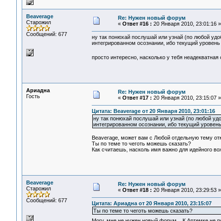
Beaverage
Re: Нужен новый форум
Старожил
«
Ответ #16 :
20 Января 2010, 23:01:16 »
Сообщений: 677
ну так понюхай послушай или узнай (по любой удоб
интегрированном осознании, ибо текущий уровень 
просто интересно, насколько у тебя неадекватная
Ариадна
Re: Нужен новый форум
Гость
«
Ответ #17 :
20 Января 2010, 23:15:07 »
Цитата: Beaverage от 20 Января 2010, 23:01:16
ну так понюхай послушай или узнай (по любой удо
интегрированном осознании, ибо текущий уровень
Beaverage, может вам с Любой отдельную тему о
Ты по теме то чеготь можешь сказать?
Как считаешь, насколь имя важно для идейного в
Beaverage
Re: Нужен новый форум
Старожил
«
Ответ #18 :
20 Января 2010, 23:29:53 »
Сообщений: 677
Цитата: Ариадна от 20 Января 2010, 23:15:07
Ты по теме то чеготь можешь сказать?
Могу, мне не нужен новый форум... К Артемке не 