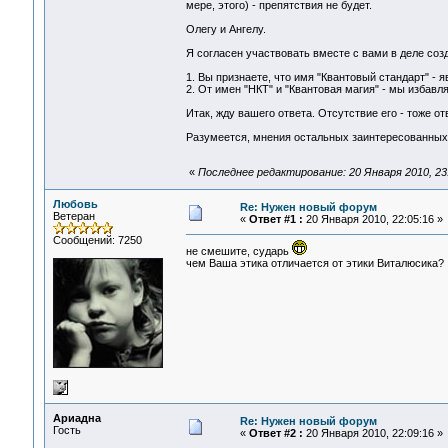
мере, этого) - препятствия не будет.
Олегу и Ангелу.
Я согласен участвовать вместе с вами в деле соз
1. Вы признаете, что имя "Квантовый стандарт" -
2. От имен "НКТ" и "Квантовая магия" - мы избавл
Итак, жду вашего ответа. Отсутствие его - тоже отв
Разумеется, мнения остальных заинтересованных 
«
Последнее редактирование: 20 Января 2010, 23:
Любовь
Re: Нужен новый форум
Ветеран
«
Ответ #1 :
20 Января 2010, 22:05:16 »
Сообщений: 7250
не смешите, сударь
чем Ваша этика отличается от этики Виталюсика?
Ариадна
Re: Нужен новый форум
Гость
«
Ответ #2 :
20 Января 2010, 22:09:16 »