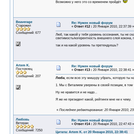
Возможно у него это со временем пройдёт
Beaverage
Re: Нужен новый форум
Старожил
«
Ответ #12 :
20 Января 2010, 22:37:39 »
Сообщений: 677
Люб, так какой у тебя уровень осознания, ты не с
светимость/когерентность внешнего слоя кокона, 
так и на какой уровень ты претендуешь?
Artem K.
Re: Нужен новый форум
Постоялец
«
Ответ #13 :
20 Января 2010, 22:38:41 »
Сообщений: 207
Люба
, если всю эту мишуру убрать, которую ты на
1. Мы с Виталием уверены в своей позиции, в том ч
Ну не нравится и не надо...
Я же не президент какой, рейтинги мне ни к чему.
«
Последнее редактирование: 20 Января 2010, 23:
Любовь
Re: Нужен новый форум
Ветеран
«
Ответ #14 :
20 Января 2010, 22:47:43 »
Сообщений: 7250
Цитата: Artem K. от 20 Января 2010, 22:38:41