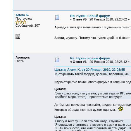
Artem K.
Re: Нужен новый форум
Постоялец
«
Ответ #5 :
20 Января 2010, 22:23:02 »
Сообщений: 207
Ариадна
, имя для меня важно. На данный момент 
Ангел
, и унесу. Потому что чужих идей не бывает.
Ариадна
Re: Нужен новый форум
Гость
«
Ответ #6 :
20 Января 2010, 22:23:12 »
Цитата: Artem K. от 20 Января 2010, 22:03:55
И открывать такой форум, должны, вероятно, мы -
Идею открытие вами нового форума я конечно по
Цитата:
Это - факт того, что у меня, у моей версии КП, им
крайней мере, этого) - препятствия не будет.
Артём, мы не имена признаём, а идеи, которые нам
Которые объединяют нас духом единым...
Цитата:
Олегу и Ангелу. Если это вам надо, слушайте.
Я согласен участвовать вместе с вами в деле соз
1. Вы признаете, что имя "Квантовый стандарт" -