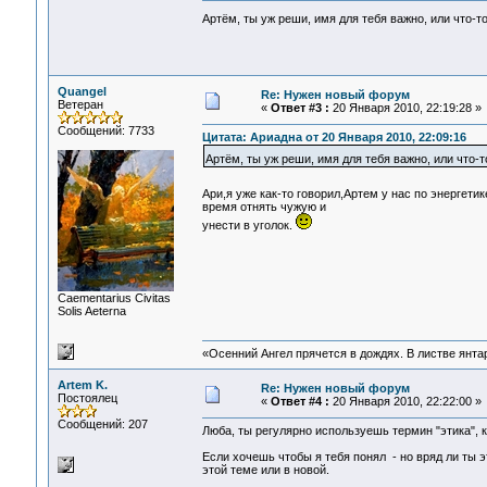
Артём, ты уж реши, имя для тебя важно, или что-
Quangel
Re: Нужен новый форум
Ветеран
«
Ответ #3 :
20 Января 2010, 22:19:28 »
Сообщений: 7733
Цитата: Ариадна от 20 Января 2010, 22:09:16
Артём, ты уж реши, имя для тебя важно, или что
Ари,я уже как-то говорил,Артем у нас по энергети
время отнять чужую и
унести в уголок.
Сaementarius Civitas
Solis Aeterna
«Осенний Ангел прячется в дождях. В листве янтарн
Artem K.
Re: Нужен новый форум
Постоялец
«
Ответ #4 :
20 Января 2010, 22:22:00 »
Сообщений: 207
Люба, ты регулярно используешь термин "этика", к
Если хочешь чтобы я тебя понял - но вряд ли ты эт
этой теме или в новой.