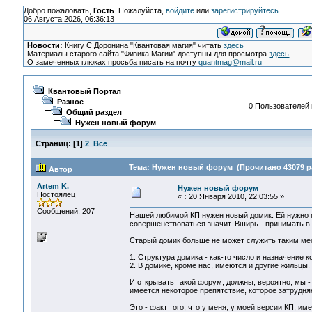
Добро пожаловать,
Гость
. Пожалуйста,
войдите
или
зарегистрируйтесь
.
06 Августа 2026, 06:36:13
Новости:
Книгу С.Доронина "Квантовая магия" читать
здесь
Материалы старого сайта "Физика Магии" доступны для просмотра
здесь
О замеченных глюках просьба писать на почту
quantmag@mail.ru
Квантовый Портал
Разное
0 Пользователей и
Общий раздел
Нужен новый форум
Страниц:
[
1
]
2
Все
Тема: Нужен новый форум (Прочитано 43079 р
Автор
Artem K.
Нужен новый форум
Постоялец
«
:
20 Января 2010, 22:03:55 »
Сообщений: 207
Нашей любимой КП нужен новый домик. Ей нужно мес
совершенствоваться значит. Вширь - принимать в 
Старый домик больше не может служить таким мес
1. Структура домика - как-то число и назначение к
2. В домике, кроме нас, имеются и другие жильцы.
И открывать такой форум, должны, вероятно, мы -
имеется некоторое препятствие, которое затрудня
Это - факт того, что у меня, у моей версии КП, им