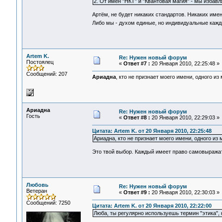
2. От имен "НКТ" и "Квантовая магия" - мы избавл
Артём, не будет никаких стандартов. Никаких имен
Либо мы - духом единые, но индивидуальные кажд
Artem K.
Re: Нужен новый форум
Постоялец
«
Ответ #7 :
20 Января 2010, 22:25:48 »
Сообщений: 207
Ариадна
, кто не признает моего имени, одного из 
Ариадна
Re: Нужен новый форум
Гость
«
Ответ #8 :
20 Января 2010, 22:29:03 »
Цитата: Artem K. от 20 Января 2010, 22:25:48
Ариадна, кто не признает моего имени, одного из м
Это твой выбор. Каждый имеет право самовыражат
Любовь
Re: Нужен новый форум
Ветеран
«
Ответ #9 :
20 Января 2010, 22:30:03 »
Сообщений: 7250
Цитата: Artem K. от 20 Января 2010, 22:22:00
Люба, ты регулярно используешь термин "этика", 