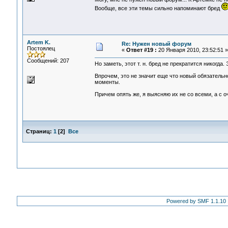
Вообще, все эти темы сильно напоминают бред
Artem K.
Re: Нужен новый форум
Постоялец
«
Ответ #19 :
20 Января 2010, 23:52:51 »
Сообщений: 207
Но заметь, этот т. н. бред не прекратится никогда
Впрочем, это не значит еще что новый обязательн
моменты.
Причем опять же, я выясняю их не со всеми, а с оч
Страниц:
1
[
2
]
Все
Powered by SMF 1.1.10