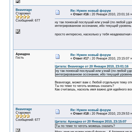
Beaverage
Re: Нужен новый форум
Старожил
«
Ответ #16 :
20 Января 2010, 23:01:16 »
Сообщений: 677
ну так понюхай послушай или узнай (по любой удоб
интегрированном осознании, ибо текущий уровень 
просто интересно, насколько у тебя неадекватная
Ариадна
Re: Нужен новый форум
Гость
«
Ответ #17 :
20 Января 2010, 23:15:07 »
Цитата: Beaverage от 20 Января 2010, 23:01:16
ну так понюхай послушай или узнай (по любой удо
интегрированном осознании, ибо текущий уровень
Beaverage, может вам с Любой отдельную тему о
Ты по теме то чеготь можешь сказать?
Как считаешь, насколь имя важно для идейного в
Beaverage
Re: Нужен новый форум
Старожил
«
Ответ #18 :
20 Января 2010, 23:29:53 »
Сообщений: 677
Цитата: Ариадна от 20 Января 2010, 23:15:07
Ты по теме то чеготь можешь сказать?
Могу, мне не нужен новый форум... К Артемке не 