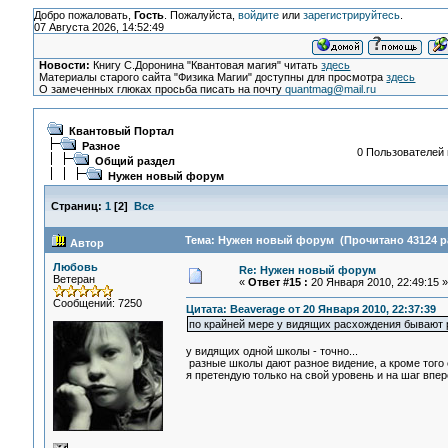
Добро пожаловать,
Гость
. Пожалуйста,
войдите
или
зарегистрируйтесь
.
07 Августа 2026, 14:52:49
Новости:
Книгу С.Доронина "Квантовая магия" читать
здесь
Материалы старого сайта "Физика Магии" доступны для просмотра
здесь
О замеченных глюках просьба писать на почту
quantmag@mail.ru
Квантовый Портал
Разное
0 Пользователей и
Общий раздел
Нужен новый форум
Страниц:
1
[
2
]
Все
Тема: Нужен новый форум (Прочитано 43124 р
Автор
Любовь
Re: Нужен новый форум
Ветеран
«
Ответ #15 :
20 Января 2010, 22:49:15 »
Сообщений: 7250
Цитата: Beaverage от 20 Января 2010, 22:37:39
по крайней мере у видящих расхождения бывают р
у видящих одной школы - точно...
разные школы дают разное видение, а кроме того 
я претендую только на свой уровень и на шаг впере