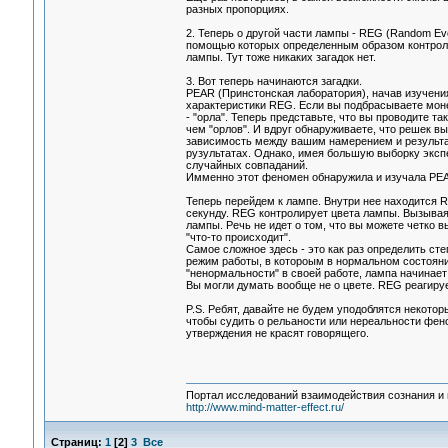
разных пропорциях.
2. Теперь о другой части лампы - REG (Random Ev
помощью которых определенным образом контроли
лампы. Тут тоже никаких загадок нет.
3. Вот теперь начинаются загадки.
PEAR (Принстонская лаборатория), начав изучения
характеристики REG. Если вы подбрасываете монет
- "орла". Теперь представьте, что вы проводите 
чем "орлов". И вдруг обнаруживаете, что решек в
зависимость между вашим намерением и результат
рузультатах. Однако, имея большую выборку эксп
случайных совпаданий.
Имменно этот феномен обнаружила и изучала PEA
Теперь перейдем к лампе. Внутри нее находится R
секунду. REG контролирует цвета лампы. Вызывая
лампы. Речь не идет о том, что вы можете четко в
"что-то происходит".
Самое сложное здесь - это как раз определить ст
режим работы, в котороым в нормальном состояни
"ненормальности" в своей работе, лампа начинает 
Вы могли думать вообще не о цвете. REG реагирует
P.S. Ребят, давайте не будем уподоблятся некото
чтобы судить о рельаности или нереальности фено
утверждения не красят говорящего.
Портал исследований взаимодействия сознания и 
http://www.mind-matter-effect.ru/
Страниц:
1
[
2
]
3
Все