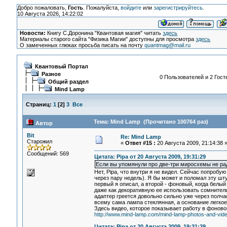
Добро пожаловать,
Гость
. Пожалуйста,
войдите
или
зарегистрируйтесь
.
10 Августа 2026, 14:22:02
Новости:
Книгу С.Доронина "Квантовая магия" читать
здесь
Материалы старого сайта "Физика Магии" доступны для просмотра
здесь
О замеченных глюках просьба писать на почту
quantmag@mail.ru
Квантовый Портал
Разное
0 Пользователей и 2 Гост
Общий раздел
Mind Lamp
Страниц:
1
[
2
]
3
Все
Тема: Mind Lamp (Прочитано 100764 раз)
Автор
Bit
Re: Mind Lamp
Старожил
«
Ответ #15 :
20 Августа 2009, 21:14:38 
Сообщений: 569
Цитата: Pipa от 20 Августа 2009, 19:31:29
Если вы упомянули про две-три миросхемы не рад
Нет, Pipa, что внутри я не видел. Сейчас попроб
через пару недель). Я бы может и поломал эту штук
первый я описал, а второй - фоновый, когда белый
даже как декоративную ее использовать сомнитель
адаптер греется довольно сильно уже через полча
всему сама лампа стеклянная, а основание легкое,
Здесь видео, которое показывает работу в фонов
http://www.mind-lamp.com/mind-lamp-photos-and-vid
Цитата: Pipa от 20 Августа 2009, 19:31:29