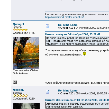
Портал исследований взаимодействия сознания и 
http://www.mind-matter-effect.ru/
Quangel
Re: Mind Lamp
Ветеран
«
Ответ #19 :
04 Ноября 2009, 23:50:48 »
Сообщений: 7735
Цитата: snaky от 04 Ноября 2009, 23:27:47
Не знаю как вам ребят, но меня на столько радует
нет Просто сам факт, что есть организации, со 
"мудреет", а не просто закрывает глаза на необъ
Это первые шаги к новому общественному устройс
объяснены законами физики.
Сaementarius Civitas
Solis Aeterna
«Осенний Ангел прячется в дождях. В листве янтарн
Любовь
Re: Mind Lamp
Ветеран
«
Ответ #20 :
05 Ноября 2009, 10:55:55 »
Сообщений: 7250
Цитата: Urbis Numen от 04 Ноября 2009, 23:50:4
Это первые шаги к новому общественному устрой
объяснены законами физики.