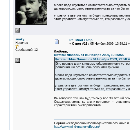
а пока надо научиться самостоятельно отделять зе
делегирующих свою ответственность за что бы то н
управлять цветом лампы будет принципиально возм
этом управлять смогут только те, кто разовьет у 
snaky
Re: Mind Lamp
Новичок
«
Ответ #21 :
05 Ноября 2009, 13:59:11 »
Сообщений: 12
Любовь
,
Цитата: Любовь от 05 Ноября 2009, 10:55:55
Цитата: Urbis Numen от 04 Ноября 2009, 23:50:4
Это первые шаги к новому общественному устрой
рационально объяснены законами физики.
а пока надо научиться самостоятельно отделять з
делегирующих свою ответственность за что бы то 
управлять цветом лампы будет принципиально воз
этом управлять смогут только те, кто разовьет у
Вы говорите так, как буд-то бы у вас 30-летний оп
Создатели лампы, кстати, и не говорят что вы пря
характеристики экспериментов.
Портал исследований взаимодействия сознания и 
http://www.mind-matter-effect.ru/