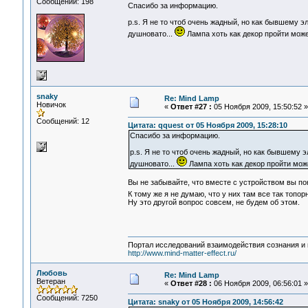
Сообщений: 198
Спасибо за информацию.
p.s. Я не то чтоб очень жадный, но как бывшему э
душновато...
Лампа хоть как декор пройти може
snaky
Re: Mind Lamp
Новичок
«
Ответ #27 :
05 Ноября 2009, 15:50:52 »
Сообщений: 12
Цитата: qquest от 05 Ноября 2009, 15:28:10
Спасибо за информацию.
p.s. Я не то чтоб очень жадный, но как бывшему 
душновато...
Лампа хоть как декор пройти може
Вы не забывайте, что вместе с устройством вы пок
К тому же я не думаю, что у них там все так топор
Ну это другой вопрос совсем, не будем об этом.
Портал исследований взаимодействия сознания и 
http://www.mind-matter-effect.ru/
Любовь
Re: Mind Lamp
Ветеран
«
Ответ #28 :
06 Ноября 2009, 06:56:01 »
Сообщений: 7250
Цитата: snaky от 05 Ноября 2009, 14:56:42