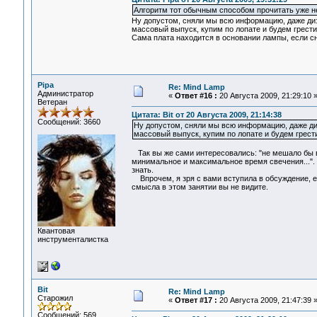
Алгоритм тот обычным способом прочитать уже не
Ну допустом, сняли мы всю информацию, даже диз
массовый выпуск, купим по лопате и будем грести
Сама плата находится в основании лампы, если сн
Pipa
Re: Mind Lamp
Администратор
«
Ответ #16 :
20 Августа 2009, 21:29:10 
Ветеран
Цитата: Bit от 20 Августа 2009, 21:14:38
Сообщений: 3660
Ну допустом, сняли мы всю информацию, даже ди
массовый выпуск, купим по лопате и будем грест
Так вы же сами интересовались: "не мешало бы в
минимальное и максимальное время свечения...". Я
знать.
Впрочем, я зря с вами вступила в обсуждение, ес
смысла в этом занятии вы не видите.
Квантовая
инструменталистка
Bit
Re: Mind Lamp
Старожил
«
Ответ #17 :
20 Августа 2009, 21:47:39 
Сообщений: 569