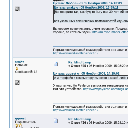
Цитата: Любовь от 05 Ноября 2009, 14:42:03
Цитата: snaky от 05 Ноября 2009, 13:59:11
Вы говорите так, как буд-то бы у вас 30-летний о
без указанных технических возможностей изучен
Вы совсем не понимаете, о чем говорите. Предлаг
хорошо, то хотя бы здесь:
http://ru.mind-matter-eff
Портал исследований взаимодействия сознания и 
http://www.mind-matter-effect.ru/
snaky
Re: Mind Lamp
Новичок
«
Ответ #25 :
05 Ноября 2009, 15:03:29 »
Сообщений: 12
Цитата: qquest от 05 Ноября 2009, 14:19:02
А интерфейс к компьютеру имеется в какой-либо
У лампы нет. Но Psyleron выпускает генераторы н
Вот эти устройства:
http://www.psyleron.com/reg1.a
Портал исследований взаимодействия сознания и 
http://www.mind-matter-effect.ru/
qquest
Re: Mind Lamp
Пользователь
«
Ответ #26 :
05 Ноября 2009, 15:28:10 »