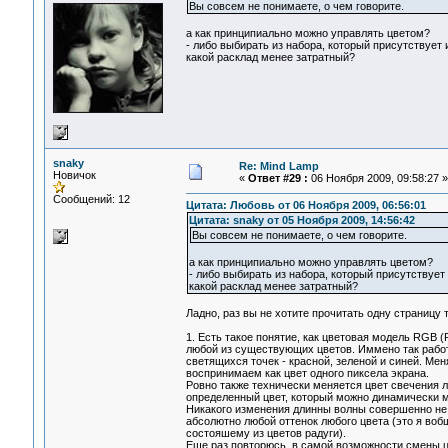
Вы совсем не понимаете, о чем говорите.
а как принципиально можно управлять цветом?
- либо выбирать из набора, который присутствует 
какой расклад менее затратный?
snaky
Re: Mind Lamp
Новичок
«
Ответ #29 :
06 Ноября 2009, 09:58:27 »
Сообщений: 12
Цитата: Любовь от 06 Ноября 2009, 06:56:01
Цитата: snaky от 05 Ноября 2009, 14:56:42
Вы совсем не понимаете, о чем говорите.
а как принципиально можно управлять цветом?
- либо выбирать из набора, который присутствует
какой расклад менее затратный?
Ладно, раз вы не хотите прочитать одну страницу т
1. Есть такое понятие, как цветовая модель RGB (
любой из существующих цветов. Иммено так работ
светящихся точек - красной, зеленой и синей. Ме
воспринимаем как цвет одного пиксела экрана.
Ровно также технически меняется цвет свечения л
определенный цвет, который можно динамически м
Никакого изменения длинны волны совершенно не н
абсолютно любой оттенок любого цвета (это я вобщ
состояшему из цветов радуги).
Еще раз повторюсь, в самой возможности смены цв