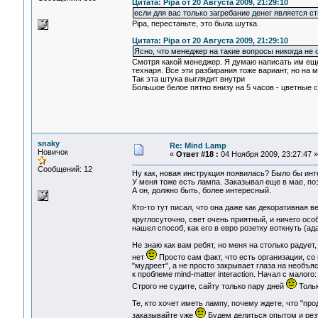
Цитата: Pipa от 20 Августа 2009, 21:29:10
если для вас только загребание денег является с
Pipa, перестаньте, это была шутка.
Цитата: Pipa от 20 Августа 2009, 21:29:10
Ясно, что менеджер на такие вопросы никогда не о
Смотря какой менеджер. Я думаю написать им еще,
технаря. Все эти разбирания тоже вариант, но на м
Так эта штука выглядит внутри
Большое белое пятно внизу на 5 часов - цветные 
snaky
Re: Mind Lamp
Новичок
«
Ответ #18 :
04 Ноября 2009, 23:27:47 »
Сообщений: 12
Ну как, новая инструкция появилась? Было бы инт
У меня тоже есть лампа. Заказывал еще в мае, по
А он, должно быть, более интересный.
Кто-то тут писал, что она даже как декоративная в
круглосуточно, свет очень приятный, и ничего осо
нашел способ, как его в евро розетку воткнуть (ад
Не знаю как вам ребят, но меня на столько радует,
нет
Просто сам факт, что есть организации, с
"мудреет", а не просто закрывает глаза на необъ
к проблеме mind-matter interaction. Начал с малого
Строго не судите, сайту только пару дней
Тольк
Те, кто хочет иметь лампу, почему ждете, что "пр
заказывайте уже
Будем делиться опытом и рез