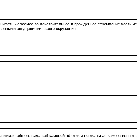
инимать желаемое за действительное и врожденное стремление части че
твенными ощущениями своего окружения...
 снимков общего вида веб-камерой, (фотик и нормальная камера вернетс