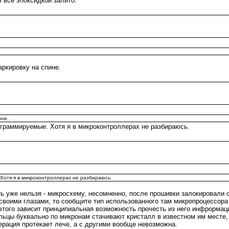
 все эпоксидкой залито.
аркировку на спине.
ине.
ограммируемые. Хотя я в микроконтроллерах не разбираюсь.
Хотя я в микроконтроллерах не разбираюсь.
ь уже нельзя - микросхему, несомненно, после прошивки залокировали о
своими глазами, то сообщите тип использованного там микропроцессора
этого зависит принципиальная возможность прочесть из него инфрормац
ельцы буквально по микронам стачивают кристалл в известном им месте,
ерация протекает лече, а с другими вообще невозможна.