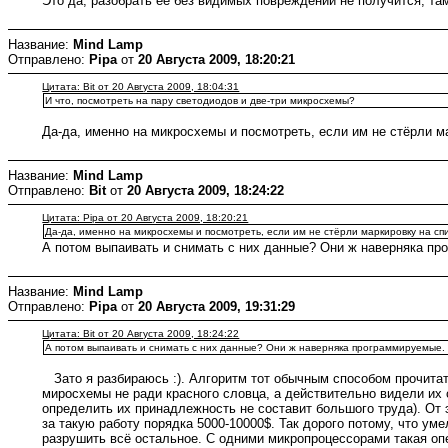
Это да, разобрать ее без видимых повреждений не получится, там
Название:
Mind Lamp
Отправлено:
Pipa
от
20 Августа 2009, 18:20:21
Цитата: Bit от 20 Августа 2009, 18:04:31
И что, посмотреть на пару светодиодов и две-три микросхемы?
Да-да, именно на микросхемы и посмотреть, если им не стёрли м
Название:
Mind Lamp
Отправлено:
Bit
от
20 Августа 2009, 18:24:22
Цитата: Pipa от 20 Августа 2009, 18:20:21
Да-да, именно на микросхемы и посмотреть, если им не стёрли маркировку на сп
А потом выпаивать и снимать с них данные? Они ж наверняка пр
Название:
Mind Lamp
Отправлено:
Pipa
от
20 Августа 2009, 19:31:29
Цитата: Bit от 20 Августа 2009, 18:24:22
А потом выпаивать и снимать с них данные? Они ж наверняка программируемые. 
Зато я разбираюсь :). Алгоритм тот обычным способом прочитат
миросхемы не ради красного словца, а действительно видели их 
определить их принадлежность не составит большого труда). От 
за такую работу порядка 5000-10000$. Так дорого потому, что ум
разрушить всё остальное. С одними микропроцессорами такая оп