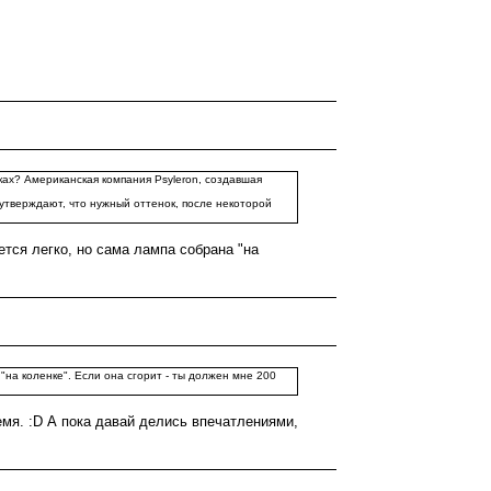
ах? Американская компания Psyleron, создавшая
утверждают, что нужный оттенок, после некоторой
тся легко, но сама лампа собрана "на
"на коленке". Если она сгорит - ты должен мне 200
ремя. :D А пока давай делись впечатлениями,