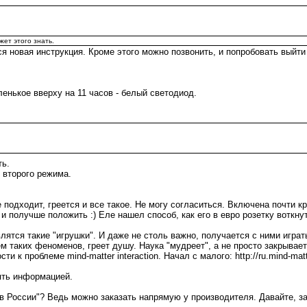
жет этого знать.
я новая инструкция. Кроме этого можно позвонить, и попробовать выйти 
енькое вверху на 11 часов - белый светодиод.
ть.
 второго режима.
е подходит, греется и все такое. Не могу согласиться. Включена почти к
 и получше положить :) Еле нашел способ, как его в евро розетку воткну
влятся такие "игрушки". И даже не столь важно, получается с ними играть
 таких феноменов, греет душу. Наука "мудреет", а не просто закрывае
 проблеме mind-matter interaction. Начал с малого: http://ru.mind-matter-
нять информацией.
я в России"? Ведь можно заказать напрямую у производителя. Давайте, з