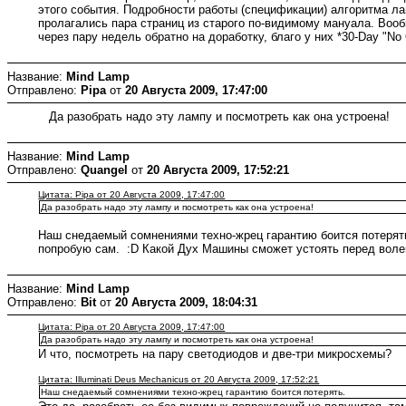
этого события. Подробности работы (спецификации) алгоритма ла
пролагались пара страниц из старого по-видимому мануала. Вооб
через пару недель обратно на доработку, благо у них *30-Day "No
Название:
Mind Lamp
Отправлено:
Pipa
от
20 Августа 2009, 17:47:00
Да разобрать надо эту лампу и посмотреть как она устроена!
Название:
Mind Lamp
Отправлено:
Quangel
от
20 Августа 2009, 17:52:21
Цитата: Pipa от 20 Августа 2009, 17:47:00
Да разобрать надо эту лампу и посмотреть как она устроена!
Наш снедаемый сомнениями техно-жрец гарантию боится потерят
попробую сам. :D Какой Дух Машины сможет устоять перед воле
Название:
Mind Lamp
Отправлено:
Bit
от
20 Августа 2009, 18:04:31
Цитата: Pipa от 20 Августа 2009, 17:47:00
Да разобрать надо эту лампу и посмотреть как она устроена!
И что, посмотреть на пару светодиодов и две-три микросхемы?
Цитата: Illuminati Deus Mechanicus от 20 Августа 2009, 17:52:21
Наш снедаемый сомнениями техно-жрец гарантию боится потерять.