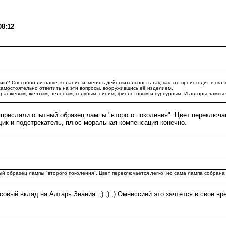
08:12
? Способно ли наше желание изменять действительность так, как это происходит в сказк
амостоятельно ответить на эти вопросы, вооружившись её изделием.
оранжевым, жёлтым, зелёным, голубым, синим, фиолетовым и пурпурным. И авторы лампы 
 прислали опытный образец лампы "второго поколения". Цвет переключае
нщик и подстрекатель, плюс моральная компенсация конечно.
й образец лампы "второго поколения". Цвет переключается легко, но сама лампа собрана 
овый вклад на Алтарь Знания. ;) ;) ;) Омниссией это зачтется в свое в