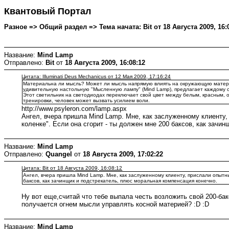
Квантовый Портал
Разное => Общий раздел => Тема начата: Bit от 18 Августа 2009, 16:
Название:
Mind Lamp
Отправлено:
Bit
от
18 Августа 2009, 16:08:12
Цитата: Illuminati Deus Mechanicus от 12 Мая 2009, 17:16:24
Материальна ли мысль? Может ли мысль напрямую влиять на окружающую материю
удивительную настольную "Мысленную лампу" (Mind Lamp), предлагает каждому с
Этот светильник на светодиодах переключает свой цвет между белым, красным, 
тренировки, человек может вызвать усилием воли.
http://www.psyleron.com/lamp.aspx
Ангел, вчера пришла Mind Lamp. Мне, как заслуженному клиенту,
коленке". Если она сгорит - ты должен мне 200 баксов, как зачи
Название:
Mind Lamp
Отправлено:
Quangel
от
18 Августа 2009, 17:02:22
Цитата: Bit от 18 Августа 2009, 16:08:12
Ангел, вчера пришла Mind Lamp. Мне, как заслуженному клиенту, прислали опытны
баксов, как зачинщик и подстрекатель, плюс моральная компенсация конечно.
Ну вот еще,считай что тебе выпала честь возложить свой 200-бакс
получается огнем мысли управлять косной материей? :D :D
Название:
Mind Lamp