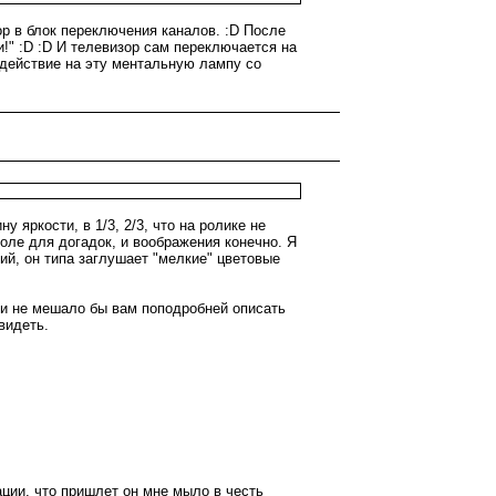
ор в блок переключения каналов. :D После
" :D :D И телевизор сам переключается на
здействие на эту ментальную лампу со
 яркости, в 1/3, 2/3, что на ролике не
оле для догадок, и воображения конечно. Я
ий, он типа заглушает "мелкие" цветовые
а и не мешало бы вам поподробней описать
видеть.
ации, что пришлет он мне мыло в честь