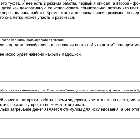
 это туфта. У нее есть 2 режима работы, первый я описал, а второй - ф
о даже как декоративную ее использовать сомнительно, потому что цвет
 через полчаса работы. Кроме этого для переключения режимов ее надо
то она легко может упасть и разбиться.
 после прошивки залокировали от чтения.
 код, даже разобрались в назначеии портов. И что потом? наладим ма
 ее можо будет наверно накрыть ладошкой.
брались в назначеии портов. И что потом?наладим массовый выпуск, купим по лопате и б
й описать алгоритм работы: время задержки, частота смена цвета, мин
етит, поскольку просто не может этого знать.
лько загребание денег является стимулом для исследования, а без это