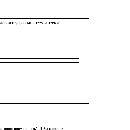
ловеков управлять всем и всеми...
я через пару недель). Я бы может и