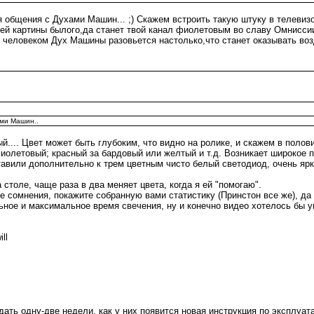
я общения с Духами Машин... ;) Скажем встроить такую штуку в телевиз
 картины былого,да станет твой канал фиолетовым во славу Омниссии!
с человеком Дух Машины разовьется настолько,что станет оказывать во
ами Машин..
.... Цвет может быть глубоким, что видно на ролике, и скажем в половину
фиолетовый; красный за бардовый или желтый и т.д. Возникает широкое п
ставили дополнительно к трем цветным чисто белый светодиод, очень ярк
столе, чаще раза в два меняет цвета, когда я ей "помогаю".
те сомнения, покажите собранную вами статистику (Принстон все же), д
ьное и максимальное время свечения, ну и конечно видео хотелось бы у
ll
дать одну-две недели, как у них появится новая инструкция по эксплуат