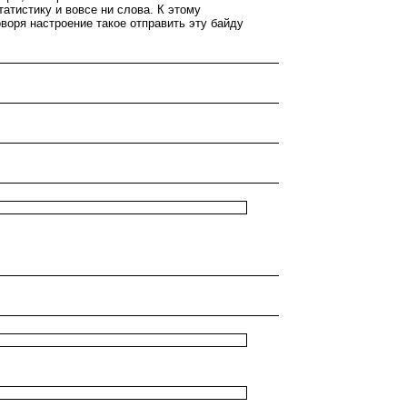
атистику и вовсе ни слова. К этому
воря настроение такое отправить эту байду