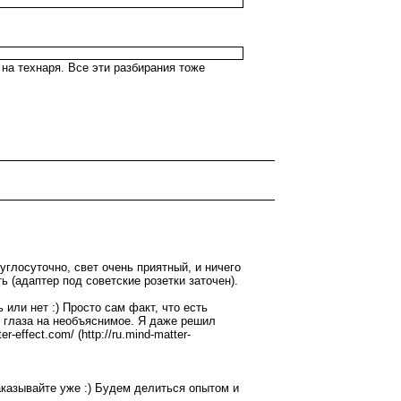
на технаря. Все эти разбирания тоже
руглосуточно, свет очень приятный, и ничего
ть (адаптер под советские розетки заточен).
 или нет :) Просто сам факт, что есть
т глаза на необъяснимое. Я даже решил
effect.com/ (http://ru.mind-matter-
аказывайте уже :) Будем делиться опытом и