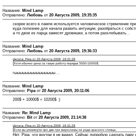
Название:
Mind Lamp
Отправлено:
Любовь
от
20 Августа 2009, 19:35:35
скорее всего в лампе используется человеческое стремление пр
куда полезнее для начала развить интуиции, разобраться с собс
а то двое из ларца замесят дровишки, а потом разхлебывать...
Название:
Mind Lamp
Отправлено:
Любовь
от
20 Августа 2009, 19:36:33
Цитата: Pipa от 20 Августа 2009, 19:31:29
Хотя обычно цены за такую работу порядка 5000-10000$.
гыыыыыыыыыыыыыыы....
Название:
Mind Lamp
Отправлено:
Pipa
от
20 Августа 2009, 20:11:06
200$ + 10000$ = 10200$ :)
Название:
Re: Mind Lamp
Отправлено:
Bit
от
20 Августа 2009, 21:14:38
Цитата: Pipa от 20 Августа 2009, 19:31:29
Если вы упомянули про две-три миросхемы не ради красного словца,
Нет, Pipa, что внутри я не видел. Сейчас попробую сделать пару