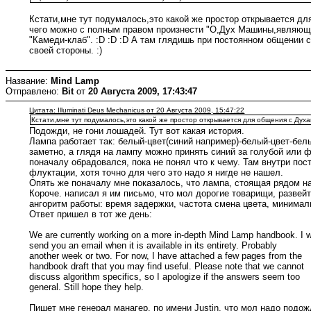
Кстати,мне тут подумалось,это какой же простор открывается дл
чего можно с полным правом произнести "О,Дух Машины,являющей
"Камеди-клаб". :D :D :D А там глядишь при постоянном общении 
своей стороны. :)
Название:
Mind Lamp
Отправлено:
Bit
от
20 Августа 2009, 17:43:47
Цитата: Illuminati Deus Mechanicus от 20 Августа 2009, 15:47:22
Кстати,мне тут подумалось,это какой же простор открывается для общения с Дух
Подожди, не гони лошадей. Тут вот какая история.
Лампа работает так: белый-цвет(синий например)-белый-цвет-белый
заметно, а глядя на лампу можно принять синий за голубой или 
поначалу обрадовался, пока не понял что к чему. Там внутри по
флуктации, хотя точно для чего это надо я нигде не нашел.
Опять же поначалу мне показалось, что лампа, стоящая рядом на 
Короче. написал я им письмо, что мол дорогие товарищи, развей
ангоритм работы: время задержки, частота смена цвета, минимал
Ответ пришел в тот же день:
We are currently working on a more in-depth Mind Lamp handbook. I wi
send you an email when it is available in its entirety. Probably
another week or two. For now, I have attached a few pages from the
handbook draft that you may find useful. Please note that we cannot
discuss algorithm specifics, so I apologize if the answers seem too
general. Still hope they help.
Пишет мне генерал манагер, по имени Justin, что мол надо подож