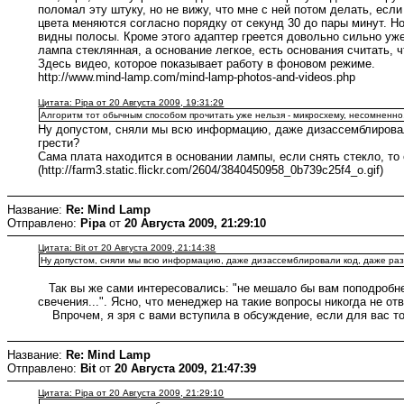
поломал эту штуку, но не вижу, что мне с ней потом делать, если
цвета меняются согласно порядку от секунд 30 до пары минут. Н
видны полосы. Кроме этого адаптер греется довольно сильно уже
лампа стеклянная, а основание легкое, есть основания считать, ч
Здесь видео, которое показывает работу в фоновом режиме.
http://www.mind-lamp.com/mind-lamp-photos-and-videos.php
Цитата: Pipa от 20 Августа 2009, 19:31:29
Алгоритм тот обычным способом прочитать уже нельзя - микросхему, несомненно,
Ну допустом, сняли мы всю информацию, даже дизассемблировали
грести?
Сама плата находится в основании лампы, если снять стекло, то
(http://farm3.static.flickr.com/2604/3840450958_0b739c25f4_o.gif)
Название:
Re: Mind Lamp
Отправлено:
Pipa
от
20 Августа 2009, 21:29:10
Цитата: Bit от 20 Августа 2009, 21:14:38
Ну допустом, сняли мы всю информацию, даже дизассемблировали код, даже разо
Так вы же сами интересовались: "не мешало бы вам поподробне
свечения...". Ясно, что менеджер на такие вопросы никогда не отв
Впрочем, я зря с вами вступила в обсуждение, если для вас то
Название:
Re: Mind Lamp
Отправлено:
Bit
от
20 Августа 2009, 21:47:39
Цитата: Pipa от 20 Августа 2009, 21:29:10