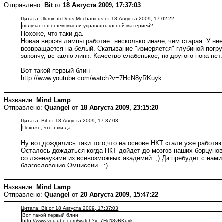
Отправлено:
Bit
от
18 Августа 2009, 17:37:03
Цитата: Illuminati Deus Mechanicus от 18 Августа 2009, 17:02:22
получается огнем мысли управлять косной материей?
Похоже, что таки да.
Новая версия лампы работает несколько иначе, чем старая. У не
возвращается на белый. Скатывание "измеряется" глубиной погру
закончу, вставлю линк. Качество слабенькое, но другого пока нет
Вот такой первый блин
http://www.youtube.com/watch?v=7HcN8yRKuyk
Название:
Mind Lamp
Отправлено:
Quangel
от
18 Августа 2009, 23:15:20
Цитата: Bit от 18 Августа 2009, 17:37:03
Похоже, что таки да.
Ну вот,дождались таки того,что на основе НКТ стали уже работаю
Осталось дождаться когда НКТ дойдет до мозгов наших борцуно
со лженауками из всевозможных академий. ;) Да пребудет с нами
благословение Омниссии...:)
Название:
Mind Lamp
Отправлено:
Quangel
от
20 Августа 2009, 15:47:22
Цитата: Bit от 18 Августа 2009, 17:37:03
Вот такой первый блин
http://www.youtube.com/watch?v=7HcN8yRKuyk