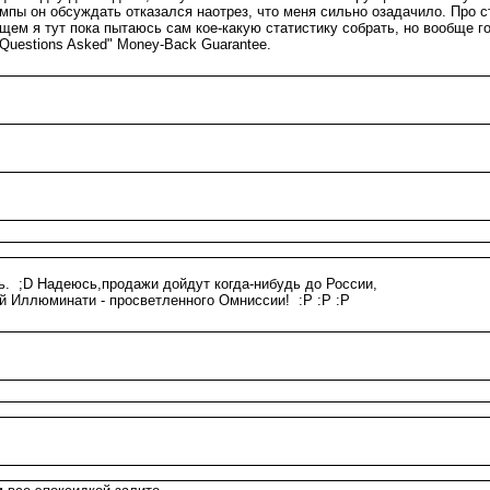
мпы он обсуждать отказался наотрез, что меня сильно озадачило. Про ст
щем я тут пока пытаюсь сам кое-какую статистику собрать, но вообще го
 Questions Asked" Money-Back Guarantee.
ь. ;D Надеюсь,продажи дойдут когда-нибудь до России,
й Иллюминати - просветленного Омниссии! :P :P :P