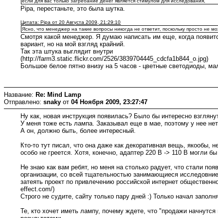
если для вас только загребание денег является стимулом для исследования,
Pipa, перестаньте, это была шутка.
Цитата: Pipa от 20 Августа 2009, 21:29:10
Ясно, что менеджер на такие вопросы никогда не ответит, поскольку просто не мо
Смотря какой менеджер. Я думаю написать им еще, когда появитс
вариант, но на мой взгляд крайний.
Так эта штука выглядит внутри
(http://farm3.static.flickr.com/2526/3839704445_cdcfa1b844_o.jpg)
Большое белое пятно внизу на 5 часов - цветные светодиоды, мал
Название:
Re: Mind Lamp
Отправлено:
snaky
от
04 Ноября 2009, 23:27:47
Ну как, новая инструкция появилась? Было бы интересно взгляну
У меня тоже есть лампа. Заказывал еще в мае, поэтому у нее нет
А он, должно быть, более интересный.
Кто-то тут писал, что она даже как декоративная вещь, якообы, н
особо не греется. Хотя, конечно, адаптер 220 В -> 110 В могли бы
Не знаю как вам ребят, но меня на столько радует, что стали поя
организации, со всей тщательностью занимающиеся исследовнием
затеять проект по привлечению российской интернет общественности к
effect.com/)
Строго не судите, сайту только пару дней :) Только начал запол
Те, кто хочет иметь лампу, почему ждете, что "продажи начнутс