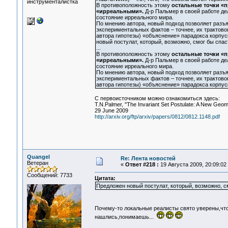
инструменталистка
В противоположность этому
остальные точки «п
«ирреальными».
Д-р Пальмер в своей работе де
состояние ирреального мира.
По мнению автора, новый подход позволяет разъя
экспериментальных фактов – точнее, их трактовок
автора гипотезы) «объяснение» парадокса корпус
новый постулат, который, возможно, смог бы сп
...
В противоположность этому
остальные точки «п
«ирреальными».
Д-р Пальмер в своей работе де
состояние ирреального мира.
По мнению автора, новый подход позволяет разъя
экспериментальных фактов – точнее, их трактовок
автора гипотезы) «объяснение» парадокса корпус
С первоисточником можно ознакомиться здесь:
T.N.Palmer, "The Invariant Set Postulate: A New Geom
29 June 2009
http://arxiv.org/ftp/arxiv/papers/0812/0812.1148.pdf
Quangel
Re: Лента новостей
Ветеран
«
Ответ #218 :
19 Августа 2009, 20:09:02
Сообщений: 7733
Цитата:
Предложен новый постулат, который, возможно, 
Почему-то локальные реалисты свято уверены,что
нашлись,понимаешь...