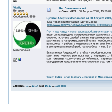
«Осенний Ангел прячется в дождях. В листве янтарн
Vitaliy
Re: Лента новостей
Ветеран
«
Ответ #224 :
30 Августа 2009, 15:50:07
Сообщений: 5586
Цитата: Adeptus Mechanicus от 30 Августа 2009,
Квантовая криптография идет в массы
http://www.3dnews.ru/news/kvantovaya_kriptografiy
Почти год назад я попытался разобраться с квант
ведется на передаче поляризованных одиночных ф
сложности: очень слабый сигнал, невозможность е
расчитывать на промышленный успех подобного ре
возможности работы с отдельными квантами. Не зр
в его принципиальной работоспособности нет. В от
Материалист
Выкопанная Андрюшей статейка - вообще новость ур
капиталистическом рае, пока мы тут страдаем... -
криптокванты - кому очень уж неймется... парано
стандартном канале и не очень сложным софтом -
Vitaliy:
SCIES Forum
Glossary
Definitions of Magic
Высш
Страниц:
1
...
13
14
[
15
]
16
17
...
128
Все