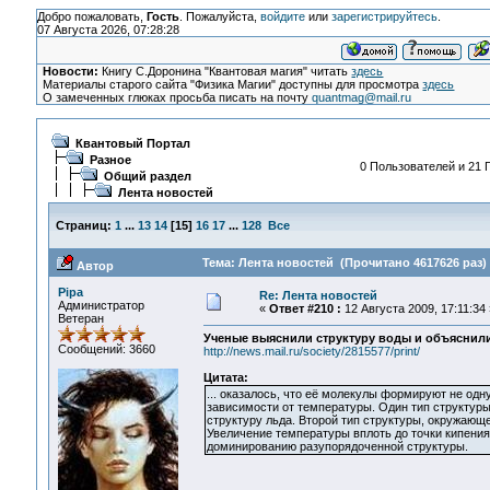
Добро пожаловать,
Гость
. Пожалуйста,
войдите
или
зарегистрируйтесь
.
07 Августа 2026, 07:28:28
Новости:
Книгу С.Доронина "Квантовая магия" читать
здесь
Материалы старого сайта "Физика Магии" доступны для просмотра
здесь
О замеченных глюках просьба писать на почту
quantmag@mail.ru
Квантовый Портал
Разное
0 Пользователей и 21 Г
Общий раздел
Лента новостей
Страниц:
1
...
13
14
[
15
]
16
17
...
128
Все
Тема: Лента новостей (Прочитано 4617626 раз)
Автор
Pipa
Re: Лента новостей
Администратор
«
Ответ #210 :
12 Августа 2009, 17:11:34 
Ветеран
Ученые выяснили структуру воды и объяснил
Сообщений: 3660
http://news.mail.ru/society/2815577/print/
Цитата:
... оказалось, что её молекулы формируют не одн
зависимости от температуры. Один тип структуры
структуру льда. Второй тип структуры, окружающе
Увеличение температуры вплоть до точки кипения
доминированию разупорядоченной структуры.