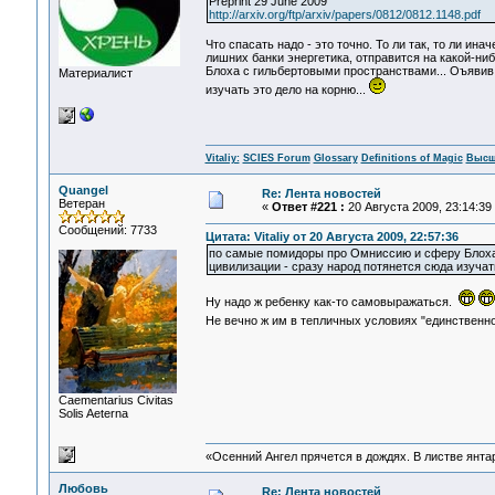
Preprint 29 June 2009
http://arxiv.org/ftp/arxiv/papers/0812/0812.1148.pdf
Что спасать надо - это точно. То ли так, то ли ин
лишних банки энергетика, отправится на какой-н
Блоха с гильбертовыми пространствами... Оъявив
Материалист
изучать это дело на корню...
Vitaliy:
SCIES Forum
Glossary
Definitions of Magic
Высш
Quangel
Re: Лента новостей
Ветеран
«
Ответ #221 :
20 Августа 2009, 23:14:39
Сообщений: 7733
Цитата: Vitaliy от 20 Августа 2009, 22:57:36
по самые помидоры про Омниссию и сферу Блоха
цивилизации - сразу народ потянется сюда изучать
Ну надо ж ребенку как-то самовыражаться.
Не вечно ж им в тепличных условиях "единственн
Сaementarius Civitas
Solis Aeterna
«Осенний Ангел прячется в дождях. В листве янтарн
Любовь
Re: Лента новостей