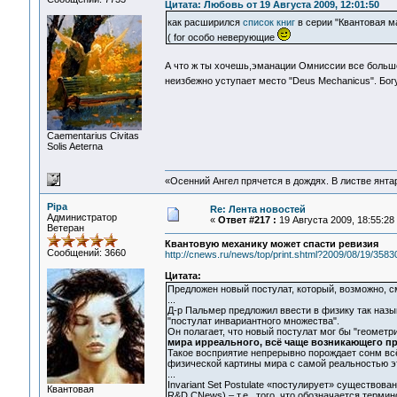
Цитата: Любовь от 19 Августа 2009, 12:01:50
как расширился
список книг
в серии "Квантовая 
( for особо неверующие
А что ж ты хочешь,эманации Омниссии все боль
неизбежно уступает место "Deus Mechanicus". Богу
Сaementarius Civitas
Solis Aeterna
«Осенний Ангел прячется в дождях. В листве янтарн
Pipa
Re: Лента новостей
Администратор
«
Ответ #217 :
19 Августа 2009, 18:55:28
Ветеран
Квантовую механику может спасти ревизия
Сообщений: 3660
http://cnews.ru/news/top/print.shtml?2009/08/19/3583
Цитата:
Предложен новый постулат, который, возможно, 
...
Д-р Пальмер предложил ввести в физику так называ
"постулат инвариантного множества".
Он полагает, что новый постулат мог бы "геомет
мира ирреального, всё чаще возникающего п
Такое восприятие непрерывно порождает сонм вс
физической картины мира с самой реальностью э
...
Invariant Set Postulate «постулирует» существован
Квантовая
R&D.CNews) – т.е., того, что обозначается терм