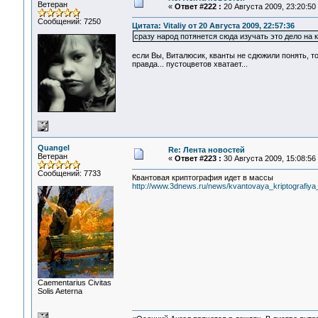
Ветеран
«
Ответ #222 :
20 Августа 2009, 23:20:50
Сообщений: 7250
Цитата: Vitaliy от 20 Августа 2009, 22:57:36
сразу народ потянется сюда изучать это дело на к
если Вы, Виталюсик, кванты не сдюжили понять, то э
правда... пустоцветов хватает...
Quangel
Re: Лента новостей
Ветеран
«
Ответ #223 :
30 Августа 2009, 15:08:56
Сообщений: 7733
Квантовая криптография идет в массы
http://www.3dnews.ru/news/kvantovaya_kriptografiy
Сaementarius Civitas
Solis Aeterna