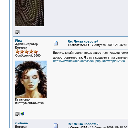
Pipa
Re: Лента новостей
Администратор
«
Ответ #213 :
17 Августа 2009, 21:46:45
Ветеран
Виртуальный город - вещь известная. Классический
Сообщений: 3660
домостроительства. Я сама когда-то этим увлека
http://www.mekdep.com/index.php?showtopic=2880
Квантовая
инструменталистка
Любовь
Re: Лента новостей
Ветеран
«
Ответ #214 :
18 Августа 2009, 09:10:50