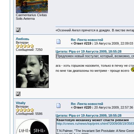
Сaementarius Civitas
Solis Aeterna
«Осенний Ангел прячется в дождях. В листве янтарн
Любовь
Re: Лента новостей
Ветеран
«
Ответ #219 :
19 Августа 2009, 22:09:03
Сообщений: 7250
Цитата: Pipa от 19 Августа 2009, 18:55:28
Предложен новый постулат, который, возможно, 
ага - хоть горшком назовите, только в печку не ст
по мне так диапазоны по метрике - проще всего
Vitaliy
Re: Лента новостей
Ветеран
«
Ответ #220 :
20 Августа 2009, 22:57:36
Сообщений: 5586
Цитата: Pipa от 19 Августа 2009, 18:55:28
Квантовую механику может спасти ревизия
http://cnews.ru/news/top/print.shtml?2009/08/19/358
T.N.Palmer, "The Invariant Set Postulate: A New Geo