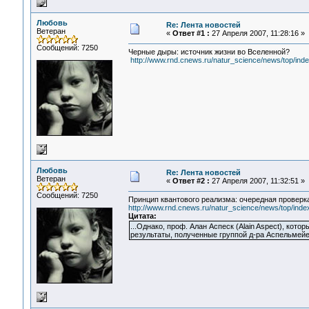
Любовь
Re: Лента новостей
Ветеран
«
Ответ #1 :
27 Апреля 2007, 11:28:16 »
Сообщений: 7250
Черные дыры: источник жизни во Вселенной?
http://www.rnd.cnews.ru/natur_science/news/top/in
Любовь
Re: Лента новостей
Ветеран
«
Ответ #2 :
27 Апреля 2007, 11:32:51 »
Сообщений: 7250
Принцип квантового реализма: очередная проверк
http://www.rnd.cnews.ru/natur_science/news/top/ind
Цитата:
...Однако, проф. Алан Аспеск (Alain Aspect), кот
результаты, полученные группой д-ра Аспельмейе