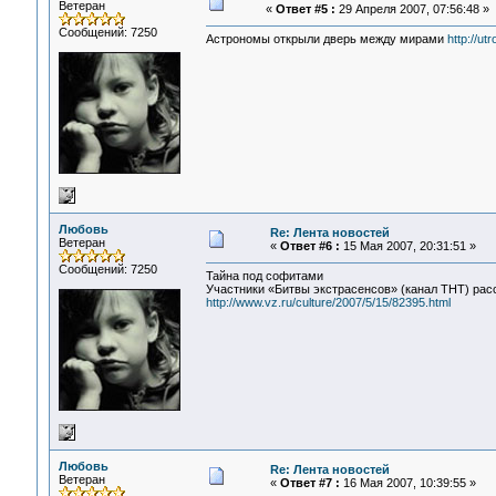
Ветеран
«
Ответ #5 :
29 Апреля 2007, 07:56:48 »
Сообщений: 7250
Астрономы открыли дверь между мирами
http://utr
Любовь
Re: Лента новостей
Ветеран
«
Ответ #6 :
15 Мая 2007, 20:31:51 »
Сообщений: 7250
Тайна под софитами
Участники «Битвы экстрасенсов» (канал ТНТ) расс
http://www.vz.ru/culture/2007/5/15/82395.html
Любовь
Re: Лента новостей
Ветеран
«
Ответ #7 :
16 Мая 2007, 10:39:55 »