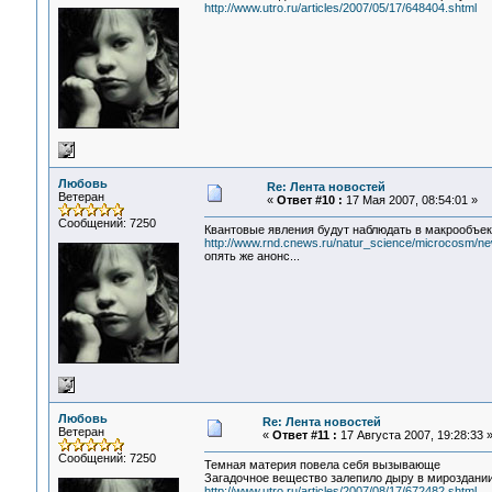
http://www.utro.ru/articles/2007/05/17/648404.shtml
Любовь
Re: Лента новостей
Ветеран
«
Ответ #10 :
17 Мая 2007, 08:54:01 »
Сообщений: 7250
Квантовые явления будут наблюдать в макрообъек
http://www.rnd.cnews.ru/natur_science/microcosm/ne
опять же анонс...
Любовь
Re: Лента новостей
Ветеран
«
Ответ #11 :
17 Августа 2007, 19:28:33 
Сообщений: 7250
Темная материя повела себя вызывающе
Загадочное вещество залепило дыру в мироздани
http://www.utro.ru/articles/2007/08/17/672482.shtml