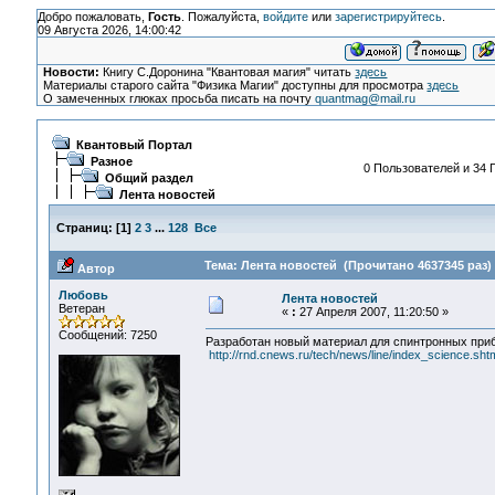
Добро пожаловать,
Гость
. Пожалуйста,
войдите
или
зарегистрируйтесь
.
09 Августа 2026, 14:00:42
Новости:
Книгу С.Доронина "Квантовая магия" читать
здесь
Материалы старого сайта "Физика Магии" доступны для просмотра
здесь
О замеченных глюках просьба писать на почту
quantmag@mail.ru
Квантовый Портал
Разное
0 Пользователей и 34 Г
Общий раздел
Лента новостей
Страниц:
[
1
]
2
3
...
128
Все
Тема: Лента новостей (Прочитано 4637345 раз)
Автор
Любовь
Лента новостей
Ветеран
«
:
27 Апреля 2007, 11:20:50 »
Сообщений: 7250
Разработан новый материал для спинтронных при
http://rnd.cnews.ru/tech/news/line/index_science.sh