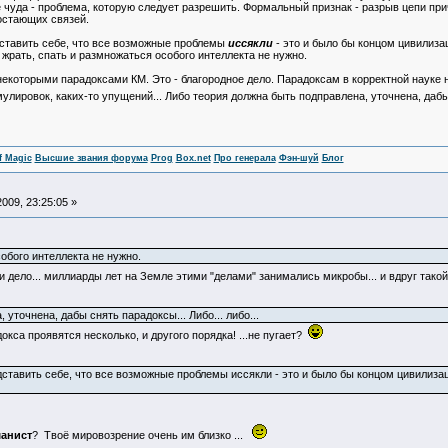
 чуда - проблема, которую следует разрешить. Формальный признак - разрыв цепи пр
остающих связей.
дставить себе, что все возможные проблемы
иссякли
- это и было бы концом цивилиза
жрать, спать и размножаться особого интеллекта не нужно.
которыми парадоксами КМ. Это - благородное дело. Парадоксам в корректной науке н
ировок, каких-то упущений... Либо теория должна быть подправлена, уточнена, дабы с
f Magic
Высшие звания форума
Prog
Box.net
Про генерала
Фэн-шуй
Блог
009, 23:25:05 »
обого интеллекта не нужно.
 и дело... миллиарды лет на Земле этими "делами" занимались микробы... и вдруг такой 
уточнена, дабы снять парадоксы... Либо... либо...
докса проявятся несколько, и другого порядка! ...не пугает?
дставить себе, что все возможные проблемы иссякли - это и было бы концом цивилизац
манист
? Твоё мировозрение очень им близко ...