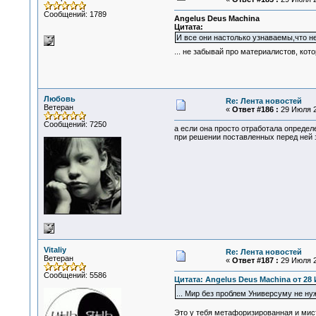
Сообщений: 1789
Angelus Deus Machina
Цитата:
И все они настолько узнаваемы,что н
... не забывай про материалистов, кот
Любовь
Re: Лента новостей
Ветеран
«
Ответ #186 :
29 Июля 2
Сообщений: 7250
а если она просто отработала определ
при решении поставленных перед ней з
Vitaliy
Re: Лента новостей
Ветеран
«
Ответ #187 :
29 Июля 2
Сообщений: 5586
Цитата: Angelus Deus Machina от 28 
... Мир без проблем Универсуму не ну
Это у тебя метафоризированная и мис