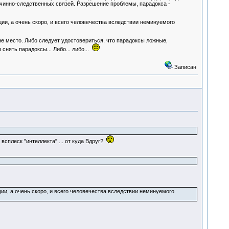
ичинно-следственных связей. Разрешение проблемы, парадокса -
ции, а очень скоро, и всего человечества вследствии неминуемого
е место. Либо следует удостовериться, что парадоксы ложные,
нять парадоксы... Либо... либо...
Записан
всплеск "интеллекта" ... от куда Вдруг?
ии, а очень скоро, и всего человечества вследствии неминуемого