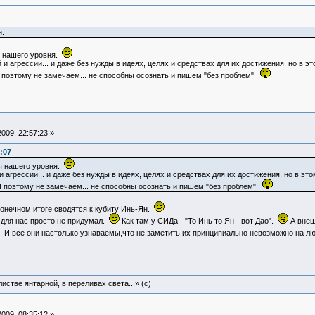
н.
ы нашего уровня.
агрессии... и даже без нужды в идеях, целях и средствах для их достижения, но в это
 поэтому не замечаем... не способны осознать и пишем "без проблем"
009, 22:57:23 »
:07
мы нашего уровня.
агрессии... и даже без нужды в идеях, целях и средствах для их достижения, но в этом
 поэтому не замечаем... не способны осознать и пишем "без проблем"
онечном итоге сводятся к кубиту Инь-Ян.
 для нас просто не придумал.
Как там у СИДа - "То Инь то Ян - вот Дао".
А внеш
.. И все они настолько узнаваемы,что не заметить их принципиально невозможно на 
истве янтарной, в переливах света...» (c)
009, 08:35:12 »