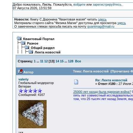
Добро пожаловать,
Гость
. Пожалуйста,
войдите
или
зарегистрируйтесь
.
07 Августа 2026, 13:51:59
Новости:
Книгу С.Доронина "Квантовая магия" читать
здесь
Материалы старого сайта "Физика Магии" доступны для просмотра
здесь
О замеченных глюках просьба писать на почту
quantmag@mail.ru
Квантовый Портал
Разное
Общий раздел
Лента новостей
Страниц:
1
...
11
12
[
13
]
14
15
...
128
Все
Тема: Лента новостей (Прочитано 46
Автор
valeriy
Re: Лента новостей
Глобальный модератор
«
Ответ #180 :
27 Июля 2
Ветеран
25000 лет назад была ядерная война?
Сообщений: 4167
пять лет совместный исследовательск
том, что 25 тысяч лет назад Земля, ви