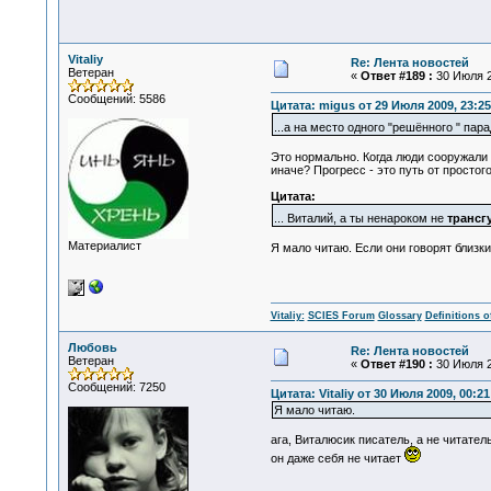
Vitaliy
Re: Лента новостей
Ветеран
«
Ответ #189 :
30 Июля 2
Сообщений: 5586
Цитата: migus от 29 Июля 2009, 23:25
...а на место одного "решённого " пар
Это нормально. Когда люди сооружали 
иначе? Прогресс - это путь от просто
Цитата:
... Виталий, а ты ненароком не
трансг
Материалист
Я мало читаю. Если они говорят близк
Vitaliy:
SCIES Forum
Glossary
Definitions o
Любовь
Re: Лента новостей
Ветеран
«
Ответ #190 :
30 Июля 2
Сообщений: 7250
Цитата: Vitaliy от 30 Июля 2009, 00:21
Я мало читаю.
ага, Виталюсик писатель, а не читатель
он даже себя не читает