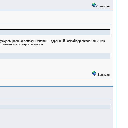
Записан
суждаем разные аспекты физики... адронный коллайдер замесили. А как
сложных - а то атрофируется.
Записан