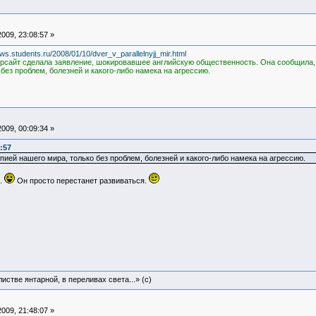
009, 23:08:57 »
ws.students.ru/2008/01/10/dver_v_parallelnyjj_mir.html
сайт сделала заявление, шокировавшее английскую общественность. Она сообщила, 
без проблем, болезней и какого-либо намека на агрессию.
009, 00:09:34 »
:57
ией нашего мира, только без проблем, болезней и какого-либо намека на агрессию.
.
Он просто перестанет развиваться.
истве янтарной, в переливах света...» (c)
009, 21:48:07 »