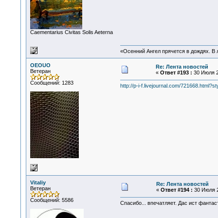
Сaementarius Civitas Solis Aeterna
«Осенний Ангел прячется в дождях. В л
OEOUO
Re: Лента новостей
Ветеран
«
Ответ #193 :
30 Июля 2
Сообщений: 1283
http://p-i-f.livejournal.com/721668.html?s
Vitaliy
Re: Лента новостей
Ветеран
«
Ответ #194 :
30 Июля 2
Сообщений: 5586
Спасибо... впечатляет. Дас ист фантас