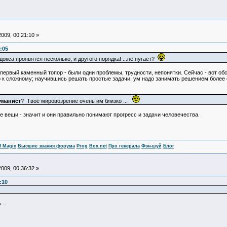
009, 00:21:10 »
:05
адокса проявятся несколько, и другого порядка! ...не пугает?
первый каменный топор - были одни проблемы, трудности, непонятки. Сейчас - вот об
го к сложному; научившись решать простые задачи, ум надо занимать решением более 
уманист
? Твоё мировозрение очень им близко ...
ие вещи - значит и они правильно понимают прогресс и задачи человечества.
f Magic
Высшие звания форума
Prog
Box.net
Про генерала
Фэн-шуй
Блог
009, 00:36:32 »
:10
...