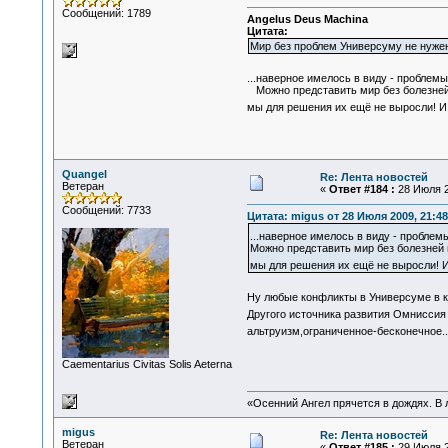
Сообщений: 1789
Angelus Deus Machina
Цитата:
Мир без проблем Универсуму не нуже
...наверное имелось в виду - проблем
Можно представить мир без болезней и 
мы для решения их ещё не выросли! И
Quangel
Re: Лента новостей
Ветеран
«
Ответ #184 :
28 Июля 2
Сообщений: 7733
Цитата: migus от 28 Июля 2009, 21:48
...наверное имелось в виду - пробле
Можно представить мир без болезней и 
мы для решения их ещё не выросли! И
Ну любые конфликты в Универсуме в к
Другого источника развития Омниссия
альтруизм,ограниченное-бесконечное.
Сaementarius Civitas Solis Aeterna
«Осенний Ангел прячется в дождях. В л
migus
Re: Лента новостей
Ветеран
«
Ответ #185 :
29 Июля 2