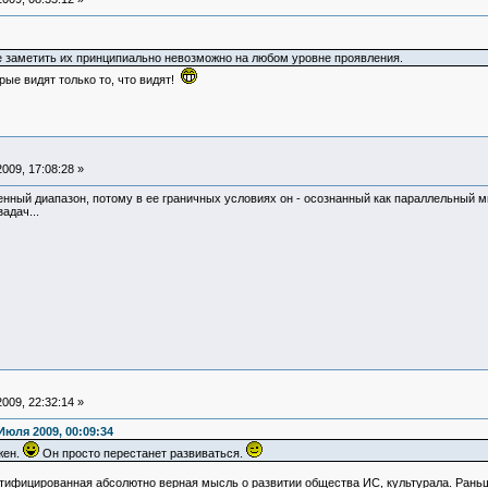
е заметить их принципиально невозможно на любом уровне проявления.
орые видят только то, что видят!
009, 17:08:28 »
енный диапазон, потому в ее граничных условиях он - осознанный как параллельный м
адач...
009, 22:32:14 »
Июля 2009, 00:09:34
жен.
Он просто перестанет развиваться.
тифицированная абсолютно верная мысль о развитии общества ИС, культурала. Раньше