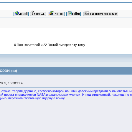
0 Пользователей и 22 Гостей смотрят эту тему.
20084 раз)
009, 16:38:11 »
Похоже, теория Дарвина, согласно которой нашими далекими предками были обезьяны,
ий проект специалистов NASA и французских ученых. И подготовленный, наконец, по
димо, пережила глобальную ядерную войну...