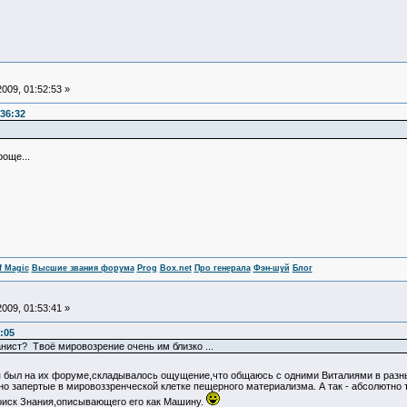
009, 01:52:53 »
36:32
роще...
f Magic
Высшие звания форума
Prog
Box.net
Про генерала
Фэн-шуй
Блог
009, 01:53:41 »
:05
нист? Твоё мировозрение очень им близко ...
я был на их форуме,складывалось ощущение,что общаюсь с одними Виталиями в разн
но запертые в мировоззренческой клетке пещерного материализма. А так - абсолютно
оиск Знания,описывающего его как Машину.