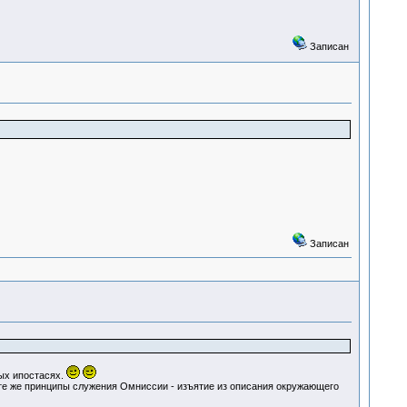
Записан
Записан
ых ипостасях.
 те же принципы служения Омниссии - изъятие из описания окружающего