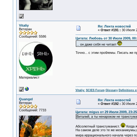
Vitaliy
Re: Лента новостей
Ветеран
«
Ответ #191 :
30 Июля 2
Сообщений: 5586
Цитата: Любовь от 30 Июля 2009, 00:
... он даже себя не читает
Точно... с этим проблемы. Писать же п
Материалист
Vitaliy:
SCIES Forum
Glossary
Definitions o
Quangel
Re: Лента новостей
Ветеран
«
Ответ #192 :
30 Июля 2
Сообщений: 7733
Цитата: migus от 29 Июля 2009, 23:25
Виталий, а ты ненароком не трансгума
Абсолютный трансгуманист.
Когда 
На самом деле это те же механикумы,
мира иррационального начала через п