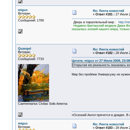
migus
Re: Лента новостей
Ветеран
«
Ответ #181 :
27 Июля 2
Сообщений: 1789
Дверь в параллельный мир :
http://ne
Недавно британский медиум Дама Фор
оказалась копией нашего мира, только 
Quangel
Re: Лента новостей
Ветеран
«
Ответ #182 :
28 Июля 2
Сообщений: 7733
Цитата: migus от 27 Июля 2009, 23:08
Открытая ею реальность оказалась коп
Мир без проблем Универсуму не нужен
Сaementarius Civitas Solis Aeterna
«Осенний Ангел прячется в дождях. В л
migus
Re: Лента новостей
Ветеран
«
Ответ #183 :
28 Июля 2