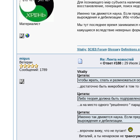
Для познающего мир субъекта наличие
восстановление, генерация, поиск нед
Именно так движется наука. Если пре
вырождения и дебилизации. Ибо чтобы 
Материалист
Мы тут последнее время занимаемся не
кажущиеся вследствие неверных формул
Vitaliy:
SCIES Forum
Glossary
Definitions o
migus
Re: Лента новостей
Ветеран
«
Ответ #188 :
29 Июля 2
Сообщений: 1789
Vitaliy
Цитата:
чтобы жрать, спать и размножаться ос
...достаточно быть микробом! в том то
Цитата:
Либо теория должна быть подправлена, 
...а на место одного "решённого " пара
Цитата:
Именно так движется наука. Если пре
вырождения и дебилизации.
...впрочем вижу, что не пугает!
Виталий, а ты ненароком не
трансгу