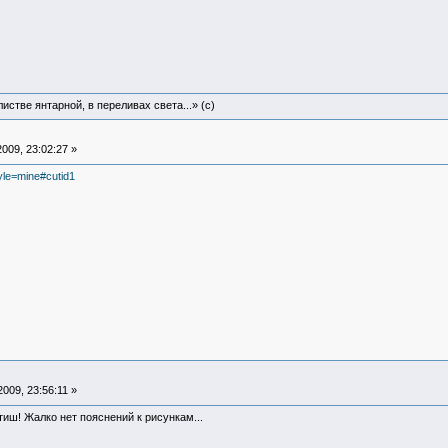
истве янтарной, в переливах света...» (c)
009, 23:02:27 »
tyle=mine#cutid1
009, 23:56:11 »
тиш! Жалко нет пояснений к рисункам...