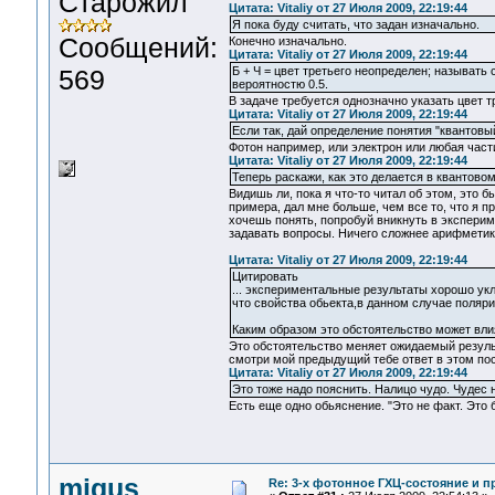
Старожил
Цитата: Vitaliy от 27 Июля 2009, 22:19:44
Я пока буду считать, что задан изначально.
Сообщений:
Конечно изначально.
Цитата: Vitaliy от 27 Июля 2009, 22:19:44
569
Б + Ч = цвет третьего неопределен; называть
вероятностю 0.5.
В задаче требуется однозначно указать цвет т
Цитата: Vitaliy от 27 Июля 2009, 22:19:44
Если так, дай определение понятия "квантовы
Фотон например, или электрон или любая част
Цитата: Vitaliy от 27 Июля 2009, 22:19:44
Теперь раскажи, как это делается в квантовом
Видишь ли, пока я что-то читал об этом, это
примера, дал мне больше, чем все то, что я пр
хочешь понять, попробуй вникнуть в экспериме
задавать вопросы. Ничего сложнее арифметики
Цитата: Vitaliy от 27 Июля 2009, 22:19:44
Цитировать
... экспериментальные результаты хорошо ук
что свойства обьекта,в данном случае поляр
Каким образом это обстоятельство может вли
Это обстоятельство меняет ожидаемый резуль
смотри мой предыдущий тебе ответ в этом пос
Цитата: Vitaliy от 27 Июля 2009, 22:19:44
Это тоже надо пояснить. Налицо чудо. Чудес н
Есть еще одно обьяснение. "Это не факт. Это 
migus
Re: 3-x фотонное ГХЦ-состояние и 