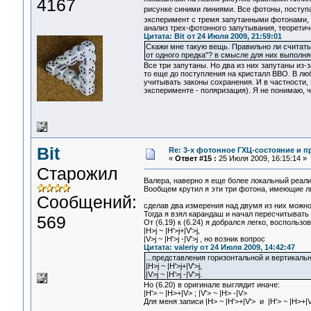
4167
рисунке синими линиями. Все фотоны, поступ
эксперимент с тремя запутанными фотонами, 
анализ трех-фотонного запутывания, теоретич
Цитата: Bit от 24 Июля 2009, 21:59:01
Скажи мне такую вещь. Правильно ли считать
от одного предка"? в смысле для них выполня
Все три запутаны. Но два из них запутаны из-
то еще до поступления на кристалл ВВО. В люб
учитывать законы сохранения. И в частности, 
эксперименте - поляризация). Я не понимаю,
Bit
Re: 3-x фотонное ГХЦ-состояние и 
«
Ответ #15 :
25 Июля 2009, 16:15:14 »
Старожил
Валера, наверно я еще более локальный реали
Вообщем крутил я эти три фотона, имеющие либ
Сообщений:
сделав два измерения над двумя из них можно
Тогда я взял карандаш и начал пересчитыват
569
От (6.19) к (6.24) я добрался легко, восполь
|H>j ~ |H'>j+|V'>j,
|V>j ~ |H'>j -|V'>j , но возник вопрос
Цитата: valeriy от 24 Июля 2009, 14:42:47
...представления горизонтальной и вертикальн
|H>j ~ |H'>j+|V'>j,
|V>j ~ |H'>j -|V'>j.
Но (6.20) в оригинале выглядит иначе:
|H'> ~ |H>+|V> ; |V'> ~ |H> -|V>
Для меня записи |H> ~ |H'>+|V'> и |H'> ~ |H>+