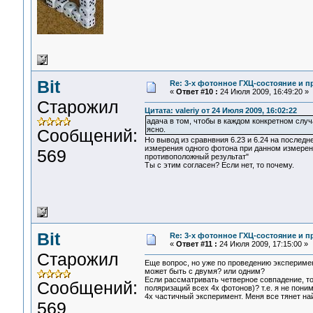
Bit
Re: 3-x фотонное ГХЦ-состояние и 
«
Ответ #10 :
24 Июля 2009, 16:49:20 »
Старожил
Цитата: valeriy от 24 Июля 2009, 16:02:22
адача в том, чтобы в каждом конкретном слу
ясно.
Сообщений:
Но вывод из сравнвния 6.23 и 6.24 на послед
измерения одного фотона при данном измерен
569
противоположный результат"
Ты с этим согласен? Если нет, то почему.
Bit
Re: 3-x фотонное ГХЦ-состояние и 
«
Ответ #11 :
24 Июля 2009, 17:15:00 »
Старожил
Еще вопрос, но уже по проведению экспериме
может быть с двумя? или одним?
Если рассматривать четверное совпадение, то 
Сообщений:
поляризаций всех 4х фотонов)? т.е. я не пон
4х частичный эксперимент. Меня все тянет на
569