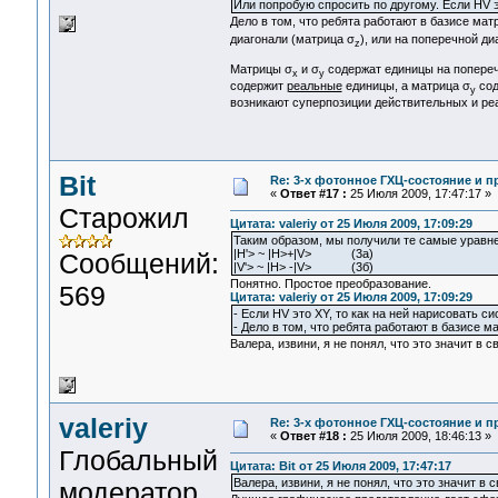
Или попробую спросить по другому. Если HV эт
Дело в том, что ребята работают в базисе мат
диагонали (матрица σ
), или на поперечной д
z
Матрицы σ
и σ
содержат единицы на поперечн
x
y
содержит
реальные
единицы, а матрица σ
сод
y
возникают суперпозиции действительных и реа
Bit
Re: 3-x фотонное ГХЦ-состояние и 
«
Ответ #17 :
25 Июля 2009, 17:47:17 »
Старожил
Цитата: valeriy от 25 Июля 2009, 17:09:29
Таким образом, мы получили те самые уравне
|H'> ~ |H>+|V> (3а)
Сообщений:
|V'> ~ |H> -|V> (3б)
Понятно. Простое преобразование.
569
Цитата: valeriy от 25 Июля 2009, 17:09:29
- Если HV это XY, то как на ней нарисовать си
- Дело в том, что ребята работают в базисе м
Валера, извини, я не понял, что это значит в 
valeriy
Re: 3-x фотонное ГХЦ-состояние и 
«
Ответ #18 :
25 Июля 2009, 18:46:13 »
Глобальный
Цитата: Bit от 25 Июля 2009, 17:47:17
Валера, извини, я не понял, что это значит в
модератор