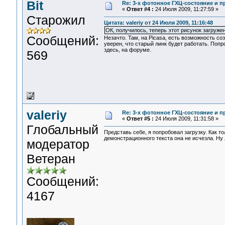
Bit
Re: 3-x фотонное ГХЦ-состояние и 
«
Ответ #4 :
24 Июля 2009, 11:27:59 »
Старожил
Цитата: valeriy от 24 Июля 2009, 11:16:48
ОК, получилось, теперь этот рисунок загруже
Сообщений:
Незачто. Там, на Picasa, есть возможность со
уверен, что старый линк будет работать. Попр
здесь, на форуме.
569
valeriy
Re: 3-x фотонное ГХЦ-состояние и 
«
Ответ #5 :
24 Июля 2009, 11:31:58 »
Глобальный
Представь себе, я попробовал загрузку. Как то
демонстрационного текста она не исчезла. Ну
модератор
Ветеран
Сообщений:
4167