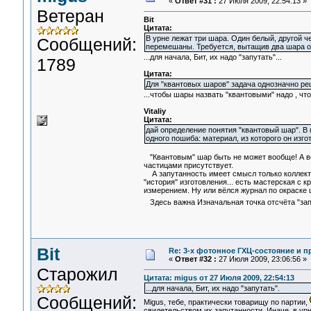
«
Ответ #31 :
27 Июля 2009, 22:54:13 »
Ветеран
Bit
Цитата:
В урне лежат три шара. Один белый, другой 
Сообщений:
перемешаны. Требуется, вытащив два шара од
...для начала, Бит, их надо "запутать"...
1789
Цитата:
Для "квантовых шаров" задача однозначно реша
...чтобы шары назвать "квантовыми" надо , чт
Vitaliy
Цитата:
дай определение понятия "квантовый шар". В 
одного пошиба: материал, из которого он изго
"Квантовым" шар быть не может вообще! А вот
частицами присутствует.
А запутанность имеет смысл только коллектив
"история" изготовления... есть мастерская с 
измерением. Ну или вёлся журнал по окраске 
Здесь важна Изначальная точка отсчёта "зап
Bit
Re: 3-x фотонное ГХЦ-состояние и 
«
Ответ #32 :
27 Июля 2009, 23:06:56 »
Старожил
Цитата: migus от 27 Июля 2009, 22:54:13
...для начала, Бит, их надо "запутать".
Сообщений:
Migus, тебе, практически товарищу по партии,
свидетельством их запутанности. Иначе, в урн