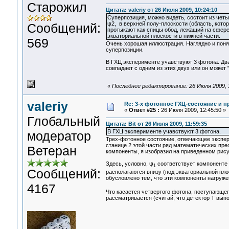
Старожил
Цитата: valeriy от 26 Июля 2009, 10:24:10
Суперпозиция, можно видеть, состоит из четы
ψ2, в верхней полу-плоскости (область, кото
Сообщений:
протыкают как спицы обод, лежащий на сфере 
экваториальной плоскости в нижней части.
569
Очень хорошая иллюстрация. Наглядно и понят
суперпозиции.
В ГХЦ эксперименте учавствуют 3 фотона. Два
совпадает с одним из этих двух или он может 
«
Последнее редактирование: 26 Июля 2009, 1
valeriy
Re: 3-x фотонное ГХЦ-состояние и 
«
Ответ #25 :
26 Июля 2009, 12:45:50 »
Глобальный
Цитата: Bit от 26 Июля 2009, 11:59:35
В ГХЦ эксперименте учавствуют 3 фотона.
модератор
Трех-фотонное состояние, отвечающее экспери
станице 2 этой части ряд математических прео
Ветеран
компоненты, я изобразил на приведенном рису
Здесь, условно, ψ
соответствует компоненте 
1
Сообщений:
располагаются внизу (под экваториальной плос
обусловлено тем, что эти компоненты нагруж
4167
Что касается четвертого фотона, поступающего
рассматривается (считай, что детектор Т вып