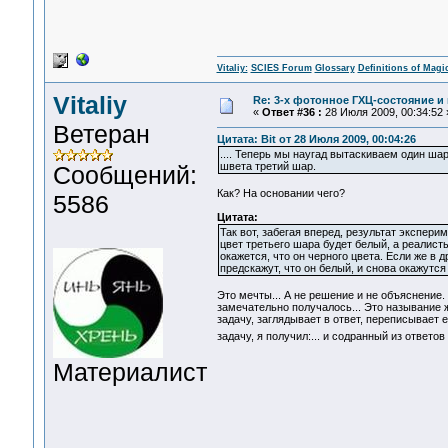
Vitaliy:
SCIES Forum
Glossary
Definitions of Magi
Vitaliy
Re: 3-x фотонное ГХЦ-состояние 
«
Ответ #36 :
28 Июля 2009, 00:34:52 
Ветеран
Цитата: Bit от 28 Июля 2009, 00:04:26
.... Теперь мы наугад вытаскиваем один шар
швета третий шар.
Сообщений:
Как? На основании чего?
5586
Цитата:
Так вот, забегая вперед, результат экспер
цвет третьего шара будет белый, а реалисты
окажется, что он черного цвета. Если же в 
предскажут, что он белый, и снова окажутся
Это мечты... А не решение и не объяснение. 
замечательно получалось... Это называние ж
задачу, заглядывает в ответ, переписывает е
задачу, я получил:... и содранный из ответов
Материалист