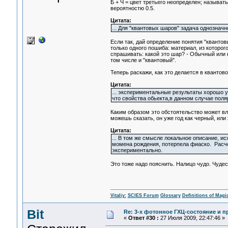
Б + Ч = цвет третьего неопределен; называт
вероятностю 0.5.
Цитата:
... Для "квантовых шаров" задача однозначн
Если так, дай определение понятия "квантов
только одного пошиба: материал, из которого
спрашивать: какой это шар? - Обычный или 
том числе и "квантовый".
Теперь раскажи, как это делается в квантов
Цитата:
... экспериментальные результаты хорошо 
что свойства обьекта,в данном случае пол
Каким образом это обстоятельство может вл
можешь сказать, он уже год как черный, ил
Цитата:
... В том же смысле локальное описание, и
момена рождения, потерпела фиаско. Расче
экспериментально.
Это тоже надо пояснить. Налицо чудо. Чудес
Vitaliy:
SCIES Forum
Glossary
Definitions of Magi
Bit
Re: 3-x фотонное ГХЦ-состояние и 
«
Ответ #30 :
27 Июля 2009, 22:47:46 »