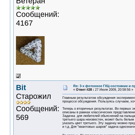
Ветеран
Сообщений:
4167
Bit
Re: 3-x фотонное ГХЦ-состояние и 
«
Ответ #28 :
27 Июля 2009, 20:58:56 »
Старожил
Главным результатом обсуждения эксперимент
процессе обсуждения. Пользуясь случаем, хоч
Сообщений:
Теперь о вторичных результатах. Во первых э
описаны в рамках классических представлений
569
Задачка для любителей обьяснений на пальцах
третьего шара неизвестен, может быть белым
указать цвет третьего. Эту задачку можно пр
и т.д. Для "квантовых шаров" задача однозначн