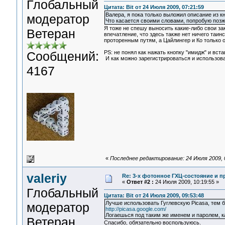
Глобальный
Цитата: Bit от 24 Июля 2009, 07:21:59
Валера, я пока только выложил описание из кн
модератор
Что касается своими словами, попробую позж
Я тоже не спешу выносить какие-либо свои зак
Ветеран
впечатление, что здесь также нет ничего таин
проторенным путям, а Цайлингер и Ко только 
Сообщений:
PS: не понял как нажать кнопку "имидж" и вста
И как можно зарегистрироваться и использов
4167
«
Последнее редактирование: 24 Июля 2009, 09
valeriy
Re: 3-x фотонное ГХЦ-состояние и 
«
Ответ #2 :
24 Июля 2009, 10:19:55 »
Глобальный
Цитата: Bit от 24 Июля 2009, 09:53:48
Лучше использовать Гуглевскую Picasa, тем бо
модератор
http://picasa.google.com/
Логаешься под таким же именем и паролем, ка
Ветеран
Спасибо, обязательно воспользуюсь.