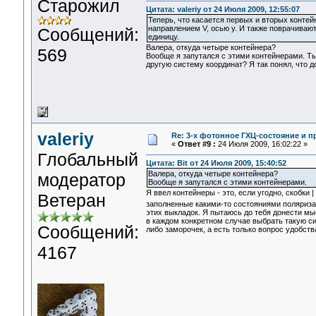
Старожил
Цитата: valeriy от 24 Июля 2009, 12:55:07
Теперь, что касается первых и вторых контей
направлением V, осью у. И также поврачиваю
Сообщений:
единицу.
Валера, откуда четыре контейнера?
569
Вообще я запутался с этими контейнерами. Ты
другую систему координат? Я так понял, что до
valeriy
Re: 3-x фотонное ГХЦ-состояние и 
«
Ответ #9 :
24 Июля 2009, 16:02:22 »
Глобальный
Цитата: Bit от 24 Июля 2009, 15:40:52
Валера, откуда четыре контейнера?
модератор
Вообще я запутался с этими контейнерами.
Я ввел контейнеры - это, если угодно, скобки 
Ветеран
заполненные какими-то состояниями поляризац
этих выкладок. Я пытаюсь до тебя донести мыс
в каждом конкретном случае выбрать такую си
Сообщений:
либо заморочек, а есть только вопрос удобств
4167