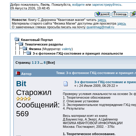
Добро пожаловать,
Гость
. Пожалуйста,
войдите
или
зарегистрируйтесь
.
09 Августа 2026, 19:48:45
Новости:
Книгу С.Доронина "Квантовая магия" читать
здесь
Материалы старого сайта "Физика Магии" доступны для просмотра
здесь
О замеченных глюках просьба писать на почту
quantmag@mail.ru
Квантовый Портал
Тематические разделы
Физика
(Модератор:
valeriy
)
3-x фотонное ГХЦ-состояние и принцип локальности
Страниц:
1
2
3
...
8
[
Все
]
Тема: 3-x фотонное ГХЦ-состояние и принцип 
Автор
Bit
3-x фотонное ГХЦ-состояние и при
«
:
24 Июля 2009, 06:29:22 »
Старожил
Проверку условия локальности на основе 3х ф
1. Теоретическое обоснование
2. Описание установки
Сообщений:
3. Экспериментальное подтверждение ГХЦ-пе
4. Результаты
569
Весь материал взят из книги
Д.Бауместер, А.Экерт, А.Цайлингер
ФИЗИКА КВАНТОВОЙ ИНФОРМАЦИИ
Москва: Постмаркет, 2002. - 376с
1. Теоретическое обоснование.