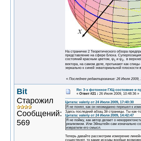
На страничке 2 Теоретического обзора предпри
представление на сфере Блоха. Суперпозиция,
состояний красным цветом, ψ
и ψ
, в верхне
1
2
вектора, на самом деле, протыкают как спицы
зеркально к синей экваториальной плоскости в
«
Последнее редактирование: 26 Июля 2009, 10
Bit
Re: 3-x фотонное ГХЦ-состояние и 
«
Ответ #21 :
26 Июля 2009, 10:48:36 »
Старожил
Цитата: valeriy от 24 Июля 2009, 17:40:30
Я не понял, как он неожиданно перешел к изм
Сообщений:
Здесь последний абзац 3й страницы. Ты как-то
Цитата: valeriy от 24 Июля 2009, 14:42:47
569
Я не пойму, как автор делает о некорректонс
реализмом. Или Эйнштейн сам изначально со
извратили его смысл.
Теперь давайте рассмотрим измерение линейно
существуют, то какие исходы вообще возможны