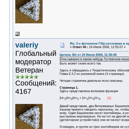
valeriy
Re: 3-x фотонное ГХЦ-состояние и 
«
Ответ #6 :
24 Июля 2009, 12:55:07 »
Глобальный
Цитата: Bit от 24 Июля 2009, 11:36:45
Она наверно в каком-нибудь Гуглевском кеше
модератор
Быть может скоее всего так.
Ветеран
Здесь я обращаюсь к Теоретическому обосно
Глава 6.3.2 из указаноой книги (4 страницы).
Сообщений:
Четыре странички довольно ясно описаны.
Страница 1.
4167
Здесь представлена волновая функция
|H>
|H>
|H>
+ |V>
|V>
|V>
.
(1)
1
2
3
1
2
3
Давай представим, два Виталикиных Башипизю
языком принято говорить гироскопы, но, чтобы
юла). Один Башипизюк несет контейнеры, в ко
выстроены вертикально. Но ни тот ни другой н
(детекторное устройстово) они не начнут вск
Очевидно, в группе из трех контейнеров не суть