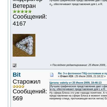
Лучшее графическое представление дает сфер
Ветеран
σ
, обеспечивают представления для L и R.
у
Сообщений:
4167
«
Последнее редактирование: 25 Июля 2009, 19
Bit
Re: 3-x фотонное ГХЦ-состояние и 
«
Ответ #19 :
25 Июля 2009, 21:18:22 »
Старожил
Цитата: valeriy от 25 Июля 2009, 18:46:13
Лучшее графическое представление дает сфера
и σу, обеспечивают представления для L и R.
Сообщений:
Ну сфера Блоха это уже гораздо понятнее. А ч
представлении на сфере Блоха в момент измер
569
например спица, протыкающая моток ниток) Ес