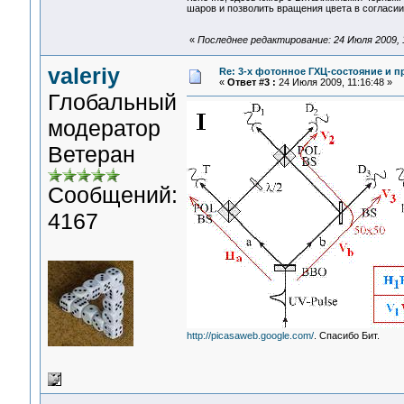
шаров и позволить вращения цвета в согласии
«
Последнее редактирование: 24 Июля 2009, 11
valeriy
Re: 3-x фотонное ГХЦ-состояние и 
«
Ответ #3 :
24 Июля 2009, 11:16:48 »
Глобальный
модератор
Ветеран
Сообщений:
4167
http://picasaweb.google.com/
. Спасибо Бит.