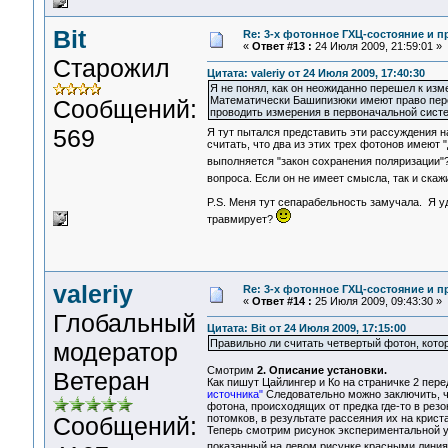
Bit
Re: 3-x фотонное ГХЦ-состояние и 
«
Ответ #13 :
24 Июля 2009, 21:59:01 »
Старожил
Цитата: valeriy от 24 Июля 2009, 17:40:30
Я не понял, как он неожиданно перешел к изм
Математически Башипизюки имеют право перей
Сообщений:
проводить измерения в первоначальной систе
569
Я тут пытался представить эти рассуждения н
считать, что два из этих трех фотонов имеют
выполняется "закон сохранения поляризации"
вопроса. Если он не имеет смысла, так и скаж
P.S. Меня тут сепарабельность замучала. Я у
травмирует?
valeriy
Re: 3-x фотонное ГХЦ-состояние и 
«
Ответ #14 :
25 Июля 2009, 09:43:30 »
Глобальный
Цитата: Bit от 24 Июля 2009, 17:15:00
Правильно ли считать четвертый фотон, кото
модератор
Смотрим
2. Описание установки.
Ветеран
Как пишут Цайлингер и Ко на страничке 2 пер
источника"
Следовательно можно заключить, чт
фотона, происходящих от предка где-то в резо
Сообщений:
потомков, в результате рассеяния их на крист
Теперь смотрим рисунок экспериментальной у
показанный на левом рисунке красными линия