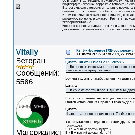
Во вторых. Подтвердил ли эксперимент нелока
подтвердить теорию. Корректно говорить о со
В этом смысле экспериментальные результаты
понимаю то, что свойства обьекта,в данном с
В том же смысле локальное описание, исходя
рождения, потерпела фиаско. Расчеты, исход
экспериментально.
Конечно вопрос инвариантности остался откры
доказательств нелокальности, сможет внести 
Vitaliy
Re: 3-x фотонное ГХЦ-состояние 
«
Ответ #29 :
27 Июля 2009, 22:19:44 
Ветеран
Цитата: Bit от 27 Июля 2009, 20:58:56
... Во первых эксперимент совершенно очев
классических представлений.
Сообщений:
Во-первых, Бит, спасибо за попытку дать в
5586
Цитата:
... В урне лежат три шара. Один белый, др
При этом полагаем, что его цвет зафиксиро
цветов извлеченных шаров? Я пока буду счит
Цитата:
Шары тщательно перемешаны. Требуется, вы
Т.е. я вытаскиваю один шар, затем другой, п
три исхода:
Ч + Ч = значит третий будет Б
Материалист
Б + Б = третий должен быть Ч