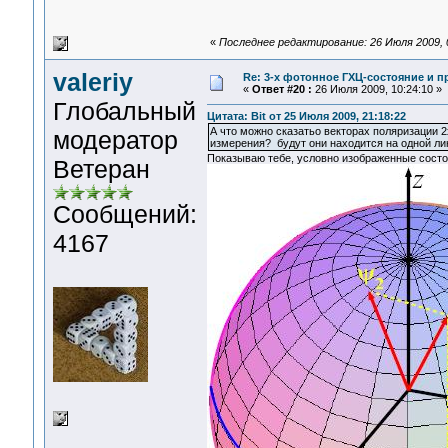
«
Последнее редактирование: 26 Июля 2009, 0
valeriy
Re: 3-x фотонное ГХЦ-состояние и 
«
Ответ #20 :
26 Июля 2009, 10:24:10 »
Глобальный
Цитата: Bit от 25 Июля 2009, 21:18:22
А что можно сказатьо векторах поляризации 2
модератор
измерения? будут они находится на одной ли
Показываю тебе, условно изображенные состо
Ветеран
Сообщений:
4167