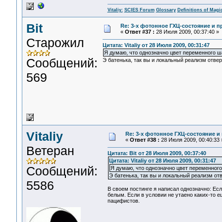
Vitaliy:
SCIES Forum
Glossary
Definitions of Magi
Bit
Re: 3-x фотонное ГХЦ-состояние и 
«
Ответ #37 :
28 Июля 2009, 00:37:40 »
Старожил
Цитата: Vitaliy от 28 Июля 2009, 00:31:47
Я думаю, что однозначно цвет переменного ш
Сообщений:
Э батенька, так вы и локальный реализм отвер
569
Vitaliy
Re: 3-x фотонное ГХЦ-состояние 
«
Ответ #38 :
28 Июля 2009, 00:40:33 
Ветеран
Цитата: Bit от 28 Июля 2009, 00:37:40
Цитата: Vitaliy от 28 Июля 2009, 00:31:47
Сообщений:
Я думаю, что однозначно цвет переменног
Э батенька, так вы и локальный реализм от
5586
В своем постинге я написал однозначно: Ес
белым. Если в условии не утаено каких-то е
пацифистов.