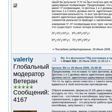
какой бы результат V',H' ни был получен для 
циркулярные поляризации. Предположим, что и
имеет V' поляризацию, то фотоны 1 и 2 должн
фотоны 1 и 3 опять должны нести идентичные
элементами реальности, то все три фотона д
имеют идентичные циркулярные поляризации, 
элементов реальности приводит к заключению о
измерение V'-,H'-поляризации всех трех част
что существует только четыре возможных исх
|V'
>|V'
>|V'
>, |H'
>|H'
>|V'
>
1
2
3
1
2
3
|H'
>|V'
>|H'
>, |V'
>|H'
>|H'
>
1
2
3
1
2
3
«
Последнее редактирование: 26 Июля 2009, 1
valeriy
Re: 3-x фотонное ГХЦ-состояние и 
«
Ответ #22 :
26 Июля 2009, 11:30:13 »
Глобальный
Цитата: Bit от 26 Июля 2009, 10:48:36
Предположим, что из каких то трех фотонов, 
модератор
фотоны 1 и 2 должны иметь идентичные циркул
должны нести идентичные циркулярные поляр
Ветеран
Что-то ты здесь начал хомутать с самого нач
вдаваться в твой логические противоречия.
Сообщений:
Обрати внимание, формула (6.19) дана в виде,
исходить из того, что мы не знаем содержимое
известно - состояния в контейнерах запутаны
4167
горизонтально, а другая часть вертикально. 
ориентированныые - это результат работы кри
контейнера, запутанного с этим.
Начальное условие, имеем суперпозицию кон