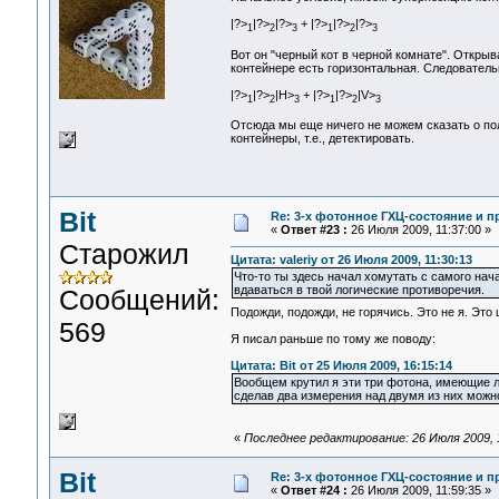
|?>
|?>
|?>
+ |?>
|?>
|?>
1
2
3
1
2
3
Вот он "черный кот в черной комнате". Откры
контейнере есть горизонтальная. Следователь
|?>
|?>
|Н>
+ |?>
|?>
|V>
1
2
3
1
2
3
Отсюда мы еще ничего не можем сказать о п
контейнеры, т.е., детектировать.
Bit
Re: 3-x фотонное ГХЦ-состояние и 
«
Ответ #23 :
26 Июля 2009, 11:37:00 »
Старожил
Цитата: valeriy от 26 Июля 2009, 11:30:13
Что-то ты здесь начал хомутать с самого нач
вдаваться в твой логические противоречия.
Сообщений:
Подожди, подожди, не горячись. Это не я. Это 
569
Я писал раньше по тому же поводу:
Цитата: Bit от 25 Июля 2009, 16:15:14
Вообщем крутил я эти три фотона, имеющие ли
сделав два измерения над двумя из них можно
«
Последнее редактирование: 26 Июля 2009, 1
Bit
Re: 3-x фотонное ГХЦ-состояние и 
«
Ответ #24 :
26 Июля 2009, 11:59:35 »