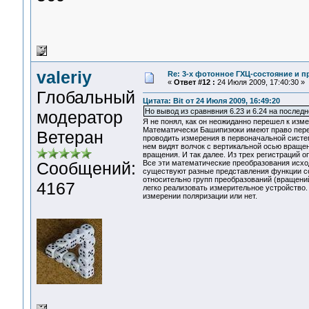
valeriy
Re: 3-x фотонное ГХЦ-состояние и 
«
Ответ #12 :
24 Июля 2009, 17:40:30 »
Глобальный
Цитата: Bit от 24 Июля 2009, 16:49:20
Но вывод из сравнвния 6.23 и 6.24 на послед
модератор
Я не понял, как он неожиданно перешел к изме
Математически Башипизюки имеют право перей
Ветеран
проводить измерения в первоначальной систем
нем видят волчок с вертикальной осью вращен
вращения. И так далее. Из трех регистраций о
Сообщений:
Все эти математические преобразования исхо
существуют разные представления функции со
относительно групп преобразований (вращений
4167
легко реализовать измерительное устройство. 
измерении поляризации или нет.