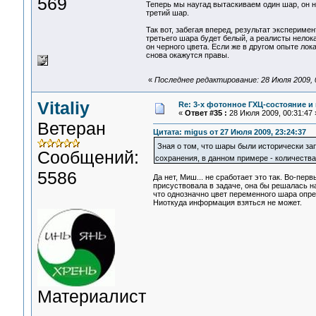
569
Теперь мы наугад вытаскиваем один шар, он на
третий шар.
Так вот, забегая вперед, результат экспериме
третьего шара будет белый, а реалисты нелока
он черного цвета. Если же в другом опыте лок
снова окажутся правы.
«
Последнее редактирование: 28 Июля 2009, 0
Vitaliy
Re: 3-x фотонное ГХЦ-состояние 
«
Ответ #35 :
28 Июля 2009, 00:31:47 
Ветеран
Цитата: migus от 27 Июля 2009, 23:24:37
Зная о том, что шары были исторически за
Сообщений:
сохранения, в данном примере - количеств
5586
Да нет, Миш... не сработает это так. Во-пер
присуствовала в задаче, она бы решалась н
что однозначно цвет переменного шара опред
Ниоткуда информация взяться не может.
Материалист