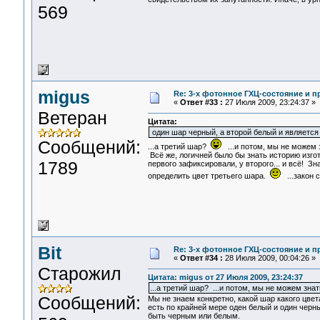
569
migus
Re: 3-x фотонное ГХЦ-состояние и 
«
Ответ #33 :
27 Июля 2009, 23:24:37 »
Ветеран
Цитата:
один шар черный, а второй белый и является
Сообщений:
...а третий шар?
...и потом, мы не можем 
Всё же, логичней было бы знать историю изгото
1789
первого зафиксировали, у второго... и всё! З
определить цвет третьего шара.
...закон 
Bit
Re: 3-x фотонное ГХЦ-состояние и 
«
Ответ #34 :
28 Июля 2009, 00:04:26 »
Старожил
Цитата: migus от 27 Июля 2009, 23:24:37
...а третий шар? ...и потом, мы не можем зна
Сообщений:
Мы не знаем конкретно, какой шар какого цвета
есть по крайней мере оден белый и один черн
быть черным или белым.