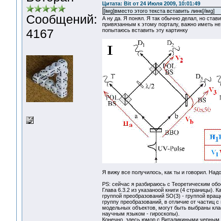
Цитата: Bit от 24 Июля 2009, 10:01:49
[iмg]вместо этого текста вставить линк[/iмg]
Сообщений:
А ну да. Я понял. Я так обычно делал, но ста
привязанным к этому порталу, важно иметь не
4167
попытаюсь вставить эту картинку
Я вижу все получилось, как ты и говорил. Надо
PS: сейчас я разбираюсь с Теоретическим об
Глава 6.3.2 из указаноой книги (4 страницы). 
группой преобразований SO(3) - группой вращ
группу преобразований, в отличие от частиц с
модельных объектов, могут быть выбраны кла
научным языком - гироскопы).
Конечно, здесь юмор с Виталикиными черным 