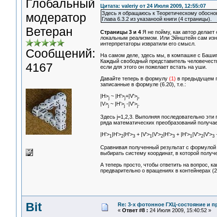
Глобальный
Цитата: valeriy от 24 Июля 2009, 12:55:07
Здесь я обращаюсь к Теоретическому обосно
модератор
Глава 6.3.2 из указаноой книги (4 страницы).
Ветеран
Страницы 3 и 4
Я не пойму, как автор делает 
локальным реализмом. Или Эйнштейн сам изн
интерпретаторы извратили его смысл.
Сообщений:
На самом деле, здесь мы, в компашке с Баши
Каждый свободный представитель человечества
4167
если для этого он пожелает встать на уши.
Давайте теперь в формулу
(1)
в предыдущем п
записанные в формуле (6.20), т.е.:
|H>
~ |H'>
+|V'>
,
j
j
j
|V>
~ |H'>
-|V'>
.
j
j
j
Здесь j=1,2,3. Выполняя последовательно эт
ряда математических преобразований получае
|H'>
|H'>
|H'>
+ |V'>
|V'>
|H'>
+ |H'>
|V'>
|V'>
+
1
2
3
1
2
3
1
2
3
Сравнивая полученный результат с формулой (
выбирать систему координат, в которой получе
А теперь просто, чтобы ответить на вопрос, ка
предварительно о вращениях в контейнерах (2) 
Bit
Re: 3-x фотонное ГХЦ-состояние и 
«
Ответ #8 :
24 Июля 2009, 15:40:52 »