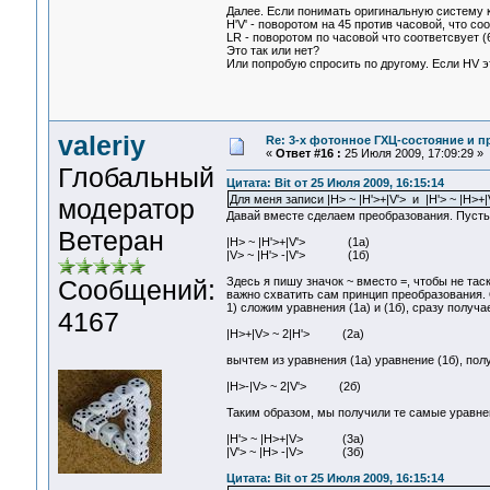
Далее. Если понимать оригинальную систему к
H'V' - поворотом на 45 против часовой, что соо
LR - поворотом по часовой что соответсвует (
Это так или нет?
Или попробую спросить по другому. Если HV эт
valeriy
Re: 3-x фотонное ГХЦ-состояние и 
«
Ответ #16 :
25 Июля 2009, 17:09:29 »
Глобальный
Цитата: Bit от 25 Июля 2009, 16:15:14
Для меня записи |H> ~ |H'>+|V'> и |H'> ~ |H>
модератор
Давай вместе сделаем преобразования. Пусть
Ветеран
|H> ~ |H'>+|V'> (1а)
|V> ~ |H'> -|V'> (1б)
Сообщений:
Здесь я пишу значок ~ вместо =, чтобы не тас
важно схватить сам принцип преобразования.
1) сложим уравнения (1а) и (1б), сразу получа
4167
|H>+|V> ~ 2|H'> (2а)
вычтем из уравнения (1а) уравнение (1б), по
|H>-|V> ~ 2|V'> (2б)
Таким образом, мы получили те самые уравне
|H'> ~ |H>+|V> (3а)
|V'> ~ |H> -|V> (3б)
Цитата: Bit от 25 Июля 2009, 16:15:14