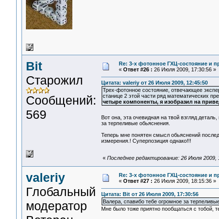
Bit
Re: 3-x фотонное ГХЦ-состояние и 
«
Ответ #26 :
26 Июля 2009, 17:30:56 »
Старожил
Цитата: valeriy от 26 Июля 2009, 12:45:50
Трех-фотонное состояние, отвечающее экспер
станице 2 этой части ряд математических пре
Сообщений:
четыре компоненты, я изобразил на приве
569
Вот она, эта очевидная на твой взгляд деталь
за терпеливые обьяснения.
Теперь мне понятен смысл обьяснений последнг
измерения.! Суперпозиция однако!!!
«
Последнее редактирование: 26 Июля 2009, 1
valeriy
Re: 3-x фотонное ГХЦ-состояние и 
«
Ответ #27 :
26 Июля 2009, 18:15:36 »
Глобальный
Цитата: Bit от 26 Июля 2009, 17:30:56
Валера, спавибо тебе огромное за терпеливы
модератор
Мне было тоже приятно пообщаться с тобой, т