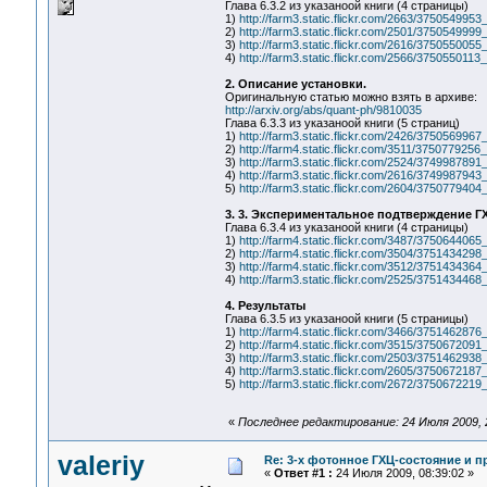
Глава 6.3.2 из указаноой книги (4 страницы)
1)
http://farm3.static.flickr.com/2663/375054995
2)
http://farm3.static.flickr.com/2501/375054999
3)
http://farm3.static.flickr.com/2616/375055005
4)
http://farm3.static.flickr.com/2566/375055011
2. Описание установки.
Оригинальную статью можно взять в архиве:
http://arxiv.org/abs/quant-ph/9810035
Глава 6.3.3 из указаноой книги (5 страниц)
1)
http://farm3.static.flickr.com/2426/375056996
2)
http://farm4.static.flickr.com/3511/375077925
3)
http://farm3.static.flickr.com/2524/3749987891
4)
http://farm3.static.flickr.com/2616/374998794
5)
http://farm3.static.flickr.com/2604/3750779404
3. 3. Экспериментальное подтверждение 
Глава 6.3.4 из указаноой книги (4 страницы)
1)
http://farm4.static.flickr.com/3487/375064406
2)
http://farm4.static.flickr.com/3504/375143429
3)
http://farm4.static.flickr.com/3512/375143436
4)
http://farm3.static.flickr.com/2525/375143446
4. Результаты
Глава 6.3.5 из указаноой книги (5 страницы)
1)
http://farm4.static.flickr.com/3466/375146287
2)
http://farm4.static.flickr.com/3515/375067209
3)
http://farm3.static.flickr.com/2503/375146293
4)
http://farm3.static.flickr.com/2605/375067218
5)
http://farm3.static.flickr.com/2672/375067221
«
Последнее редактирование: 24 Июля 2009, 2
valeriy
Re: 3-x фотонное ГХЦ-состояние и 
«
Ответ #1 :
24 Июля 2009, 08:39:02 »