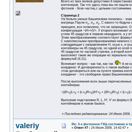
Всего из трех волков допустимо 6 перестанов
контенеров. Так что здесь пока мы не нашли 
фотонов - бозе-частиц с целыми состояниями 
Страница 2
Уж больно умные Башипизюки попались - знаю
матрицы Паули σ
, σ
, σ
. С какого-то бодуна
z
x
y
принципе, все позволено, что не запрещено. 
конфигурация ~|H>+|V>. У второго возникает к
углом 45 градусов в первом квандранте, а у в
Этим преобразованиям соответствует формула
С комплексными преобразованиями немного сло
совпадающая с направлением Н, осью х, и ось
контейнеры на 45 градусов, но одной из осе
45 градусов по часовой стрелки, а второй кон
выполняет такие же операции но зеркально п
формулой (6.21).
Возникает вопрос - как так, как так
? А ни к
координат. И договоренность о таком выборе 
этом договориться или на пункте приема конт
координат - это свободное право Башипизюков
После выполнения всех выше перечисленных 
контейнерах
~(|R>
|L>
+ |L>
|R>
)|H'>
+ (|R>
|R>
| + |L>
|L
1
2
1
2
3
1
2
1
Выполнив подстановки R, L, H', V' из формул (
контейнером в новом базисе.
«
Последнее редактирование: 24 Июля 2009, 14
valeriy
Re: 3-x фотонное ГХЦ-состояние и 
«
Ответ #7 :
24 Июля 2009, 14:42:47 »