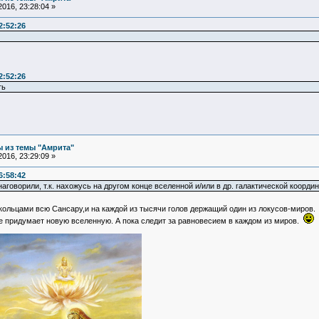
016, 23:28:04 »
2:52:26
2:52:26
ть
 из темы "Амрита"
016, 23:29:09 »
6:58:42
 наговорили, т.к. нахожусь на другом конце вселенной и/или в др. галактической координ
льцами всю Сансару,и на каждой из тысячи голов держащий один из локусов-миров
е придумает новую вселенную. А пока следит за равновесием в каждом из миров.