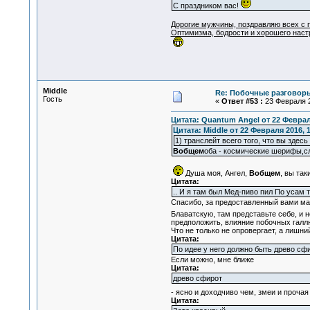
С праздником вас!
Дорогие мужчины, поздравляю всех с п
Оптимизма, бодрости и хорошего наст
Middle
Re: Побочные разговоры
Гость
«
Ответ #53 :
23 Февраля 2
Цитата: Quantum Angel от 22 Февраля
Цитата: Middle от 22 Февраля 2016, 1
1) транслейт всего того, что вы здесь
Вобщем
оба - космические шерифы,с
Душа моя, Ангел,
Вобщем
, вы так
Цитата:
.. И я там был Мед-пиво пил По усам т
Спасибо, за предоставленный вами мат
Блаватскую, там представьте себе, и 
предположить, влияние побочных галл
Что не только не опровергает, а лишн
Цитата:
По идее у него должно быть древо сф
Если можно, мне ближе
Цитата:
древо сфирот
- ясно и доходчиво чем, змеи и проча
Цитата: