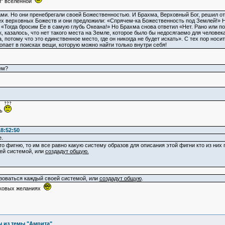
ой" вселенной
ами. Но они пренебрегали своей Божественностью. И Брахма, Верховный Бог, решил отн
х верховных Божеств и они предложили: «Спрячем-ка Божественность под Землей!» Но 
«Тогда бросим Ее в самую глубь Океана!» Но Брахма снова ответил «Нет. Рано или по
, казалось, что нет такого места на Земле, которое было бы недосягаемо для челове
 потому что это единственное место, где он никогда не будет искать». С тех пор носи
опает в поисках вещи, которую можно найти только внутри себя!
ем?
ть
8:52:50
е.
о фигню, то им все равно какую систему образов для описания этой фигни кто из них 
ей системой, или
создадут общую.
зоваться каждый своей системой, или
создадут общую
.
наковых желаниях
 из темы "Амрита"