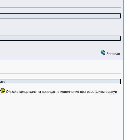
Записан
ате;
.
Он же в конце кальпы приведет в исполнение приговор Шивы,вернув