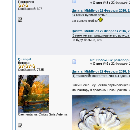
Постоялец
«
Ответ #48 :
22 Февраля 2
Сообщений: 307
Цитата: Middle от 22 Февраля 2016, 2
О каких бусиках речь?
а я всякие люблю
Цитата: Middle от 22 Февраля 2016, 2
Зачем же вы продолжаете его искуша
не буду больше, ага.
Quangel
Re: Побочные разговоры
Ветеран
«
Ответ #49 :
22 Февраля 2
Сообщений: 7735
Цитата: Middle от 22 Февраля 2016, 1
1) транслейт всего того, что вы здесь
Змей Шеша - существо,опутывающее ко
манвантару в пралайю. Пока Брахма н
Сaementarius Civitas Solis Aeterna