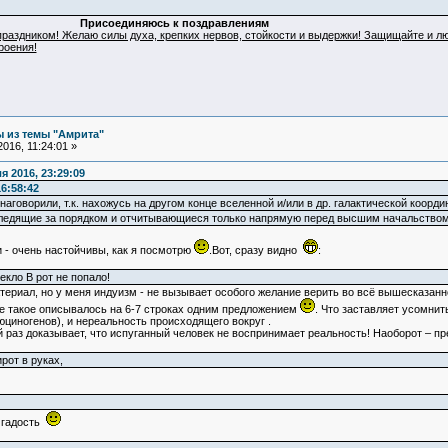
Присоединяюсь к поздравлениям
раздником! Желаю силы духа, крепких нервов, стойкости и выдержки! Защищайте и лю
роения!
 из темы "Амрита"
016, 11:24:01 »
 2016, 23:29:09
6:58:42
 наговорили, т.к. нахожусь на другом конце вселенной и/или в др. галактической коорди
ледящие за порядком и отчитывающиеся только напрямую перед высшим начальство
и - очень настойчивы, как я посмотрю
.Вот, сразу видно
:
екло В рот не попало!
ериал, но у меня индуизм - не вызывает особого желание верить во всё вышесказанн
не такое описывалось на 6-7 строках одним предложением
. Что заставляет усомни
юциногенов), и нереальность происходящего вокруг
.
ий раз доказывает, что испуганный человек не воспринимает реальность! Наоборот – пр
ирот в руках,
я гадость