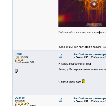
Вобщем оба - космические шерифы,сл
«Осенний Ангел прячется в дождях. В л
Люся
Re: Побочные разговоры
Постоялец
«
Ответ #50 :
23 Февраля 2
Сообщений: 307
И Олега развеселили! Ура!
Ангел, у Метатрона какое-то неправиль
С праздником вас!
Quangel
Re: Побочные разговоры
Ветеран
«
Ответ #51 :
23 Февраля 2