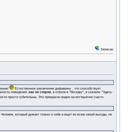
Записан
езным!
Естественное увеличение дофамина
, что способствует
умность поведения;
нас не стерли
, а отвели в "беседку", и сказали: "Здесь -
ти просто губительны. Это прекрасно видно на terr'юшечке (часто
. Человек, который думает только о себе и ищет во всем своей выгоды, не