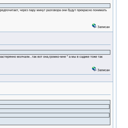
предпочитает, через пару минут разговора они будут прекрасно понимать
Записан
стерянно молчали...так вот она,громко-мне " а мы в садике тоже так
Записан