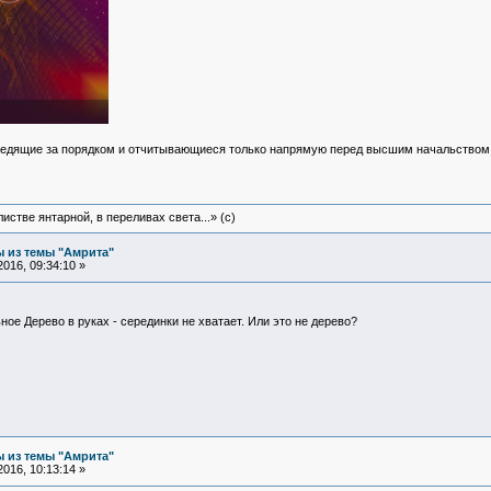
едящие за порядком и отчитывающиеся только напрямую перед высшим начальство
истве янтарной, в переливах света...» (c)
 из темы "Амрита"
016, 09:34:10 »
ное Дерево в руках - серединки не хватает. Или это не дерево?
 из темы "Амрита"
016, 10:13:14 »