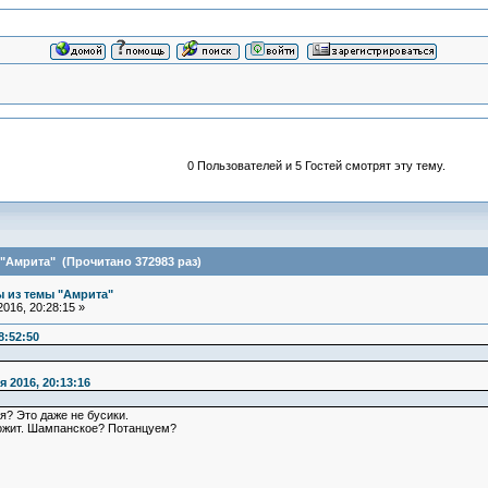
0 Пользователей и 5 Гостей смотрят эту тему.
"Амрита" (Прочитано 372983 раз)
 из темы "Амрита"
016, 20:28:15 »
8:52:50
я 2016, 20:13:16
я? Это даже не бусики.
ложит. Шампанское? Потанцуем?