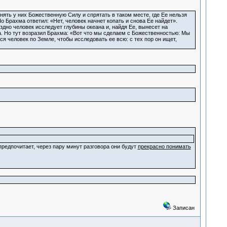
ять у них Божественную Силу и спрятать в таком месте, где Ее нельзя
Брахма ответил: «Нет, человек начнет копать и снова Ее найдет».
здно человек исследует глубины океана и, найдя Ее, вынесет на
ка. Но тут возразил Брахма: «Вот что мы сделаем с Божественностью: Мы
тся человек по Земле, чтобы исследовать ее всю: с тех пор он ищет,
предпочитает, через пару минут разговора они будут
прекрасно понимать
Записан