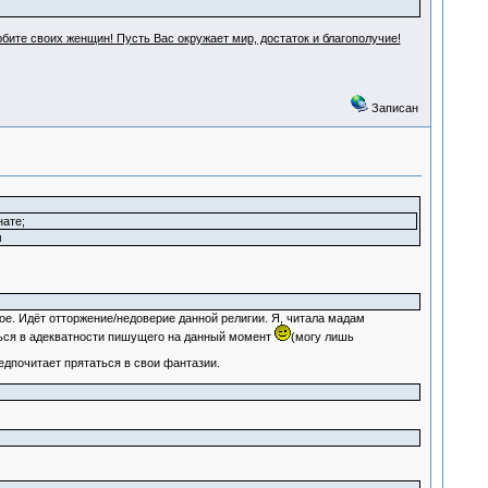
бите своих женщин! Пусть Вас окружает мир, достаток и благополучие!
Записан
нате;
м
ое. Идёт отторжение/недоверие данной религии. Я, читала мадам
ться в адекватности пишущего на данный момент
(могу лишь
едпочитает прятаться в свои фантазии.