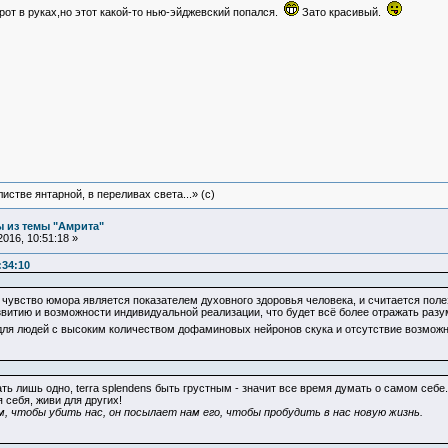
рот в руках,но этот какой-то нью-эйджевский попался.
Зато красивый.
истве янтарной, в переливах света...» (c)
 из темы "Амрита"
016, 10:51:18 »
:34:10
 чувство юмора является показателем духовного здоровья человека, и считается пол
витию и возможности индивидуальной реализации, что будет всё более отражать раз
ля людей с высоким количеством дофаминовых нейронов скука и отсутствие возможнос
ать лишь одно, terra splendens быть грустным - значит все время думать о самом себе
 себя, живи для других!
, чтобы убить нас, он посылает нам его, чтобы пробудить в нас новую жизнь.