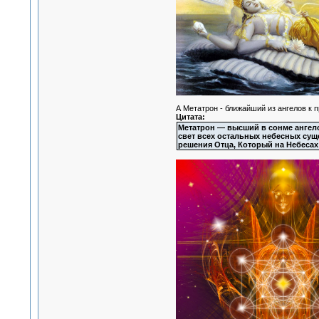
А Метатрон - ближайший из ангелов к 
Цитата:
Метатрон — высший в сонме ангело
свет всех остальных небесных суще
решения Отца, Который на Небесах