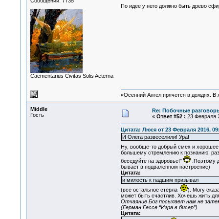
Сообщений: 7735
По идее у него должно быть древо сфи
Сaementarius Civitas Solis Aeterna
«Осенний Ангел прячется в дождях. В л
Middle
Re: Побочные разговоры
Гость
«
Ответ #52 :
23 Февраля 2
Цитата: Люся от 23 Февраля 2016, 09
И Олега развеселили! Ура!
Ну, вообще-то добрый смех и хорошее
большему стремлению к познанию, раз
беседуйте на здоровье!"
.Поэтому д
бывает в подваленном настроение)
Цитата:
и милость к падшим призывал
(всё остальное стёрла
). Могу сказ
может быть счастлив. Хочешь жить для
Отчаяние Бог посылает нам не затем
(Герман Гессе “Игра в бисер”)
Цитата: