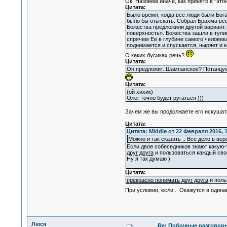
Ок. Назовем иначе, как принято в "эт
Цитата:
Было время, когда все люди были Бог
было бы отыскать. Собрал Брахма все
Божества предложили другой вариант: 
поверхность». Божества зашли в тупик
спрячем Ее в глубине самого человека,
поднимается и спускается, ныряет и к
О каких бусиках речь?
Цитата:
Он предложит. Шампанское? Потанцу
Цитата:
(ой хихик)
Олег точно будет ругаться )))
Зачем же вы продолжаете его искуша
Цитата:
Цитата: Middle от 22 Февраля 2016, 1
Можно и так сказать .. Всё дело в вер
Если двое собеседников знают какую-т
друг друга
и пользоваться каждый сво
Ну я так думаю )
Цитата:
прекрасно понимать друг друга
и поль
При условии, если .. Окажутся в оди
Люся
Re: Побочные разговоры