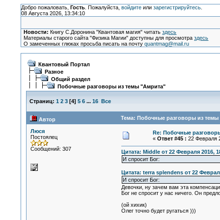
Добро пожаловать,
Гость
. Пожалуйста,
войдите
или
зарегистрируйтесь
.
08 Августа 2026, 13:34:10
Новости:
Книгу С.Доронина "Квантовая магия" читать
здесь
Материалы старого сайта "Физика Магии" доступны для просмотра
здесь
О замеченных глюках просьба писать на почту
quantmag@mail.ru
Квантовый Портал
Разное
Общий раздел
Побочные разговоры из темы "Амрита"
Страниц:
1
2
3
[
4
]
5
6
...
16
Все
Тема: Побочные разговоры из темы 
Автор
Люся
Re: Побочные разговоры
Постоялец
«
Ответ #45 :
22 Февраля 2
Сообщений: 307
Цитата: Middle от 22 Февраля 2016, 1
И спросит Бог:
Цитата: terra splendens от 22 Феврал
И спросит Бог:
Девочки, ну зачем вам эта компенсаци
Бог не спросит у нас ничего. Он пред
(ой хихик)
Олег точно будет ругаться )))