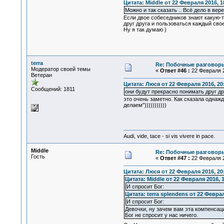
Цитата: Middle от 22 Февраля 2016, 1
Можно и так сказать .. Всё дело в вере
Если двое собеседников знают какую-т
друг друга и пользоваться каждый сво
Ну я так думаю )
terra
Re: Побочные разговоры
Модератор своей темы
«
Ответ #46 :
22 Февраля 2
Ветеран
Цитата: Люся от 22 Февраля 2016, 20
Сообщений: 1811
они будут прекрасно понимать друг др
это очень заметно. Как сказала однаж
делаем")))))))))))
Audi, vide, tace - si vis vivere in pace.
Middle
Re: Побочные разговоры
Гость
«
Ответ #47 :
22 Февраля 2
Цитата: Люся от 22 Февраля 2016, 20
Цитата: Middle от 22 Февраля 2016, 1
И спросит Бог:
Цитата: terra splendens от 22 Феврал
И спросит Бог:
Девочки, ну зачем вам эта компенсаци
Бог не спросит у нас ничего.