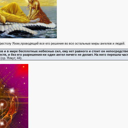
престолу Яхве,проводящий все его решения во все остальные миры ангелов и людей.
в и в мире бесплотных небесных сил, ему нет равного и стоит он непосредстве
ств, и без его разрешения ни один ангел ничего не делает. На него перешла час
(ср. Ялкут, 44).