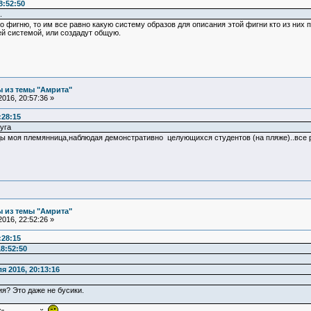
8:52:50
.
о фигню, то им все равно какую систему образов для описания этой фигни кто из них 
ей системой, или создадут общую.
 из темы "Амрита"
016, 20:57:36 »
:28:15
уга
ды моя племянница,наблюдая демонстративно целующихся студентов (на пляже)..все ра
 из темы "Амрита"
016, 22:52:26 »
:28:15
8:52:50
я 2016, 20:13:16
я? Это даже не бусики.