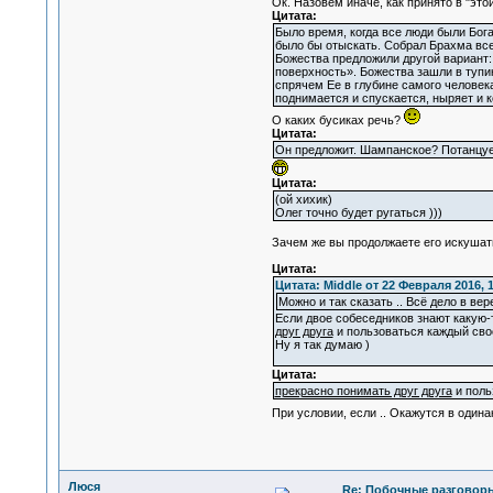
Ок. Назовем иначе, как принято в "эт
Цитата:
Было время, когда все люди были Бог
было бы отыскать. Собрал Брахма все
Божества предложили другой вариант: 
поверхность». Божества зашли в тупик
спрячем Ее в глубине самого человека,
поднимается и спускается, ныряет и к
О каких бусиках речь?
Цитата:
Он предложит. Шампанское? Потанцу
Цитата:
(ой хихик)
Олег точно будет ругаться )))
Зачем же вы продолжаете его искуша
Цитата:
Цитата: Middle от 22 Февраля 2016, 1
Можно и так сказать .. Всё дело в вер
Если двое собеседников знают какую-т
друг друга
и пользоваться каждый сво
Ну я так думаю )
Цитата:
прекрасно понимать друг друга
и поль
При условии, если .. Окажутся в оди
Люся
Re: Побочные разговоры