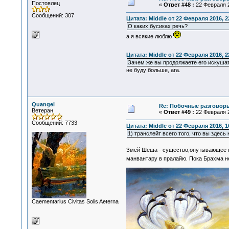
Постоялец
«
Ответ #48 :
22 Февраля 2
Сообщений: 307
Цитата: Middle от 22 Февраля 2016, 2
О каких бусиках речь?
а я всякие люблю
Цитата: Middle от 22 Февраля 2016, 2
Зачем же вы продолжаете его искуша
не буду больше, ага.
Quangel
Re: Побочные разговоры
Ветеран
«
Ответ #49 :
22 Февраля 2
Сообщений: 7733
Цитата: Middle от 22 Февраля 2016, 1
1) транслейт всего того, что вы здесь
Змей Шеша - существо,опутывающее ко
манвантару в пралайю. Пока Брахма н
Сaementarius Civitas Solis Aeterna