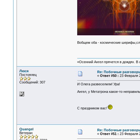
Вобщем оба - космические шерифы,сл
«Осенний Ангел прячется в дождях. В л
Люся
Re: Побочные разговоры
Постоялец
«
Ответ #50 :
23 Февраля 2
Сообщений: 307
И Олега развеселили! Ура!
Ангел, у Метатрона какое-то неправиль
С праздником вас!
Quangel
Re: Побочные разговоры
Ветеран
«
Ответ #51 :
23 Февраля 2