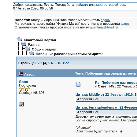
Добро пожаловать,
Гость
. Пожалуйста,
войдите
или
зарегистрируйтесь
.
07 Августа 2026, 06:55:56
Новости:
Книгу С.Доронина "Квантовая магия" читать
здесь
Материалы старого сайта "Физика Магии" доступны для просмотра
здесь
О замеченных глюках просьба писать на почту
quantmag@mail.ru
Квантовый Портал
Разное
Общий раздел
Побочные разговоры из темы "Амрита"
Страниц:
1
2
3
[
4
]
5
6
...
16
Все
Тема: Побочные разговоры из темы 
Автор
Люся
Re: Побочные разговоры
Постоялец
«
Ответ #45 :
22 Февраля 2
Сообщений: 307
Цитата: Middle от 22 Февраля 2016, 1
И спросит Бог:
Цитата: terra splendens от 22 Феврал
И спросит Бог:
Девочки, ну зачем вам эта компенсаци
Бог не спросит у нас ничего. Он пред
(ой хихик)
Олег точно будет ругаться )))