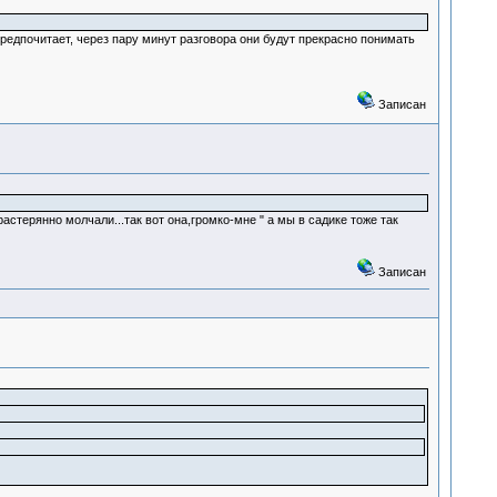
предпочитает, через пару минут разговора они будут прекрасно понимать
Записан
стерянно молчали...так вот она,громко-мне " а мы в садике тоже так
Записан