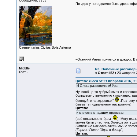
Сообщений: 7733
По идее у него должно быть древо сфи
Сaementarius Civitas Solis Aeterna
«Осенний Ангел прячется в дождях. В л
Middle
Re: Побочные разговоры
Гость
«
Ответ #52 :
23 Февраля 2
Цитата: Люся от 23 Февраля 2016, 09
И Олега развеселили! Ура!
Ну, вообще-то добрый смех и хорошее
большему стремлению к познанию, раз
беседуйте на здоровье!"
.Поэтому д
бывает в подваленном настроение)
Цитата:
и милость к падшим призывал
(всё остальное стёрла
). Могу сказ
может быть счастлив. Хочешь жить для
Отчаяние Бог посылает нам не затем
(Герман Гессе “Игра в бисер”)
Цитата: