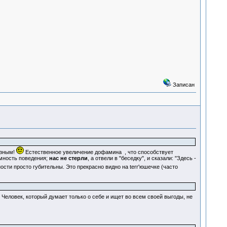
Записан
езным!
Естественное увеличение дофамина
, что способствует
умность поведения;
нас не стерли
, а отвели в "беседку", и сказали: "Здесь -
ти просто губительны. Это прекрасно видно на terr'юшечке (часто
. Человек, который думает только о себе и ищет во всем своей выгоды, не