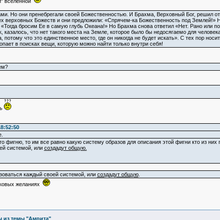
ой" вселенной
ами. Но они пренебрегали своей Божественностью. И Брахма, Верховный Бог, решил отн
х верховных Божеств и они предложили: «Спрячем-ка Божественность под Землей!» Но 
«Тогда бросим Ее в самую глубь Океана!» Но Брахма снова ответил «Нет. Рано или по
, казалось, что нет такого места на Земле, которое было бы недосягаемо для челове
 потому что это единственное место, где он никогда не будет искать». С тех пор носи
опает в поисках вещи, которую можно найти только внутри себя!
ем?
ть
8:52:50
е.
о фигню, то им все равно какую систему образов для описания этой фигни кто из них 
ей системой, или
создадут общую.
зоваться каждый своей системой, или
создадут общую
.
наковых желаниях
 из темы "Амрита"