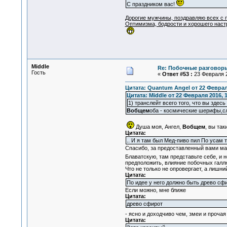
С праздником вас!
Присоед
Дорогие мужчины, поздравляю всех с п
Оптимизма, бодрости и хорошего наст
Middle
Re: Побочные разговоры
Гость
«
Ответ #53 :
23 Февраля 2
Цитата: Quantum Angel от 22 Февраля
Цитата: Middle от 22 Февраля 2016, 1
1) транслейт всего того, что вы здесь
Вобщем
оба - космические шерифы,с
Душа моя, Ангел,
Вобщем
, вы так
Цитата:
.. И я там был Мед-пиво пил По усам т
Спасибо, за предоставленный вами мат
Блаватскую, там представьте себе, и 
предположить, влияние побочных галл
Что не только не опровергает, а лишн
Цитата:
По идее у него должно быть древо сф
Если можно, мне ближе
Цитата:
древо сфирот
- ясно и доходчиво чем, змеи и проча
Цитата: