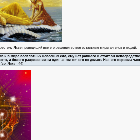
престолу Яхве,проводящий все его решения во все остальные миры ангелов и людей.
в и в мире бесплотных небесных сил, ему нет равного и стоит он непосредстве
ств, и без его разрешения ни один ангел ничего не делает. На него перешла час
(ср. Ялкут, 44).