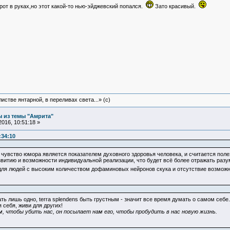
рот в руках,но этот какой-то нью-эйджевский попался.
Зато красивый.
истве янтарной, в переливах света...» (c)
 из темы "Амрита"
016, 10:51:18 »
:34:10
 чувство юмора является показателем духовного здоровья человека, и считается пол
витию и возможности индивидуальной реализации, что будет всё более отражать раз
ля людей с высоким количеством дофаминовых нейронов скука и отсутствие возможнос
ать лишь одно, terra splendens быть грустным - значит все время думать о самом себе
 себя, живи для других!
, чтобы убить нас, он посылает нам его, чтобы пробудить в нас новую жизнь.