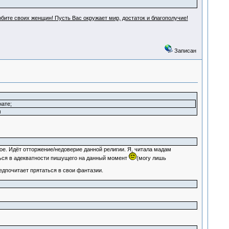
бите своих женщин! Пусть Вас окружает мир, достаток и благополучие!
Записан
нате;
м
ое. Идёт отторжение/недоверие данной религии. Я, читала мадам
ться в адекватности пишущего на данный момент
(могу лишь
едпочитает прятаться в свои фантазии.