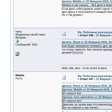
Цитата: Middle от 22 Февраля 2016, 1
Можно и так сказать .. Всё дело в вере
Если двое собеседников знают какую-т
друг друга и пользоваться каждый сво
Ну я так думаю )
terra
Re: Побочные разговоры
Модератор своей темы
«
Ответ #46 :
22 Февраля 2
Ветеран
Цитата: Люся от 22 Февраля 2016, 20
Сообщений: 1811
они будут прекрасно понимать друг др
это очень заметно. Как сказала однаж
делаем")))))))))))
Audi, vide, tace - si vis vivere in pace.
Middle
Re: Побочные разговоры
Гость
«
Ответ #47 :
22 Февраля 2
Цитата: Люся от 22 Февраля 2016, 20
Цитата: Middle от 22 Февраля 2016, 1
И спросит Бог:
Цитата: terra splendens от 22 Феврал
И спросит Бог:
Девочки, ну зачем вам эта компенсаци
Бог не спросит у нас ничего.