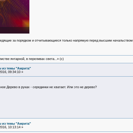
едящие за порядком и отчитывающиеся только напрямую перед высшим начальство
истве янтарной, в переливах света...» (c)
 из темы "Амрита"
016, 09:34:10 »
ное Дерево в руках - серединки не хватает. Или это не дерево?
 из темы "Амрита"
016, 10:13:14 »