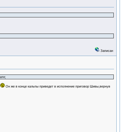
Записан
ате;
.
Он же в конце кальпы приведет в исполнение приговор Шивы,вернув