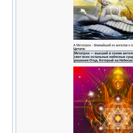
А Метатрон - ближайший из ангелов к 
Цитата:
Метатрон — высший в сонме ангело
свет всех остальных небесных суще
решения Отца, Который на Небесах