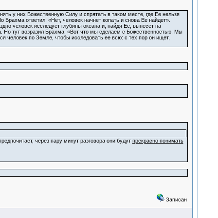
ять у них Божественную Силу и спрятать в таком месте, где Ее нельзя
Брахма ответил: «Нет, человек начнет копать и снова Ее найдет».
здно человек исследует глубины океана и, найдя Ее, вынесет на
ка. Но тут возразил Брахма: «Вот что мы сделаем с Божественностью: Мы
тся человек по Земле, чтобы исследовать ее всю: с тех пор он ищет,
предпочитает, через пару минут разговора они будут
прекрасно понимать
Записан