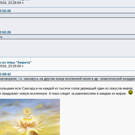
016, 23:28:04 »
2:52:26
2:52:26
ть
 из темы "Амрита"
016, 23:29:09 »
6:58:42
 наговорили, т.к. нахожусь на другом конце вселенной и/или в др. галактической координ
льцами всю Сансару,и на каждой из тысячи голов держащий один из локусов-миров
е придумает новую вселенную. А пока следит за равновесием в каждом из миров.