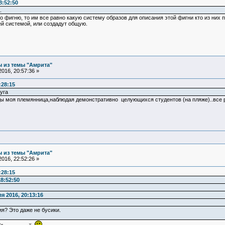
8:52:50
.
о фигню, то им все равно какую систему образов для описания этой фигни кто из них 
ей системой, или создадут общую.
 из темы "Амрита"
016, 20:57:36 »
:28:15
уга
ды моя племянница,наблюдая демонстративно целующихся студентов (на пляже)..все ра
 из темы "Амрита"
016, 22:52:26 »
:28:15
8:52:50
я 2016, 20:13:16
я? Это даже не бусики.