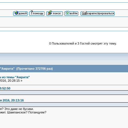
0 Пользователей и 3 Гостей смотрят эту тему.
"Амрита" (Прочитано 372706 раз)
 из темы "Амрита"
016, 20:28:15 »
8:52:50
я 2016, 20:13:16
я? Это даже не бусики.
ложит. Шампанское? Потанцуем?