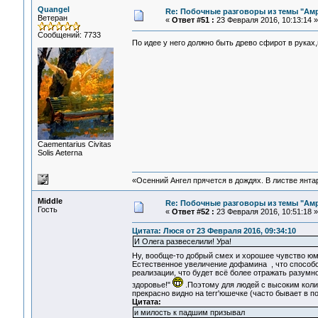
Quangel
Re: Побочные разговоры из темы "Ам
Ветеран
«
Ответ #51 :
23 Февраля 2016, 10:13:14 »
Сообщений: 7733
По идее у него должно быть древо сфирот в руках
Сaementarius Civitas
Solis Aeterna
«Осенний Ангел прячется в дождях. В листве янтарн
Middle
Re: Побочные разговоры из темы "Ам
Гость
«
Ответ #52 :
23 Февраля 2016, 10:51:18 »
Цитата: Люся от 23 Февраля 2016, 09:34:10
И Олега развеселили! Ура!
Ну, вообще-то добрый смех и хорошее чувство юм
Естественное увеличение дофамина
, что спосо
реализации, что будет всё более отражать разумн
здоровье!"
.Поэтому для людей с высоким коли
прекрасно видно на terr'юшечке (часто бывает в 
Цитата:
и милость к падшим призывал