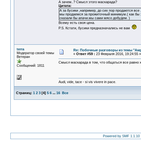
А зачем..? Смысл этого маскарада?
Цитата:
А за бусики ,например, до сих пор продаются все
мы продаемся за прожиточный минимум.( как бы э
сказали бы апачи.мы сами мясо добудем. )
Всему есть своя цена.
P.S. Кстати, бусики предназначались не вам
terra
Re: Побочные разговоры из темы "Ам
Модератор своей темы
«
Ответ #59 :
23 Февраля 2016, 19:24:55 »
Ветеран
Смысл маскарада в том, что общаться все равно 
Сообщений: 1811
Audi, vide, tace - si vis vivere in pace.
Страниц:
1
2
3
[
4
]
5
6
...
16
Все
Powered by SMF 1.1.10