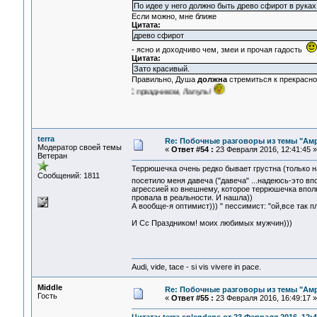
По идее у него должно быть древо сфирот в рука
Если можно, мне ближе
Цитата:
древо сфирот
- ясно и доходчиво чем, змеи и прочая гадость
Цитата:
Зато красивый.
Правильно, Душа
должна
стремиться к прекрасн
С праздником, Лапуль!
terra
Re: Побочные разговоры из темы "Ам
Модератор своей темы
«
Ответ #54 :
23 Февраля 2016, 12:41:45 »
Ветеран
Террюшечка очень редко бывает грустна (только на
Сообщений: 1811
посетило меня давеча ("давеча" ...надеюсь-это в
агрессией ко внешнему, которое террюшечка впол
провала в реальности. И нашла))
А вообще-я оптимист))) " пессимист: "ой,все так пл
И Сс Праздником! моих любимых мужчин)))
Audi, vide, tace - si vis vivere in pace.
Middle
Re: Побочные разговоры из темы "Ам
Гость
«
Ответ #55 :
23 Февраля 2016, 16:49:17 »