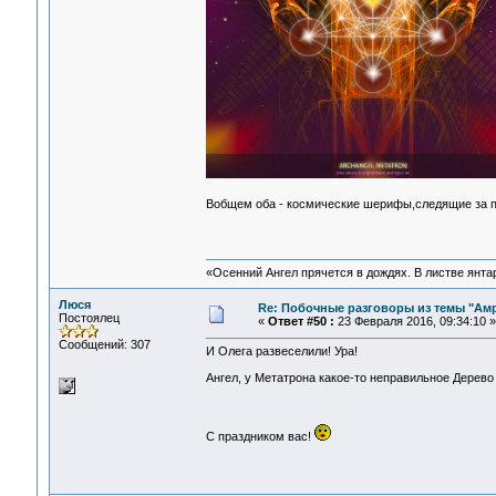
Вобщем оба - космические шерифы,следящие за 
«Осенний Ангел прячется в дождях. В листве янтарн
Люся
Re: Побочные разговоры из темы "Ам
Постоялец
«
Ответ #50 :
23 Февраля 2016, 09:34:10 »
Сообщений: 307
И Олега развеселили! Ура!
Ангел, у Метатрона какое-то неправильное Дерево 
С праздником вас!