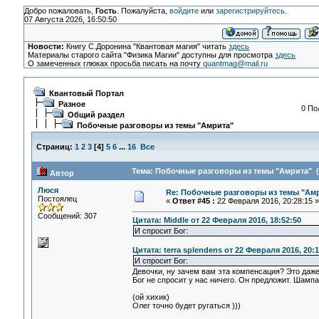
Добро пожаловать,
Гость
. Пожалуйста,
войдите
или
зарегистрируйтесь
.
07 Августа 2026, 16:50:50
Новости:
Книгу С.Доронина "Квантовая магия" читать
здесь
Материалы старого сайта "Физика Магии" доступны для просмотра
здесь
О замеченных глюках просьба писать на почту
quantmag@mail.ru
Квантовый Портал
Разное
0 По
Общий раздел
Побочные разговоры из темы "Амрита"
Страниц:
1
2
3
[
4
]
5
6
...
16
Все
Тема: Побочные разговоры из темы "Амрита" (
Автор
Люся
Re: Побочные разговоры из темы "Ам
Постоялец
«
Ответ #45 :
22 Февраля 2016, 20:28:15 »
Сообщений: 307
Цитата: Middle от 22 Февраля 2016, 18:52:50
И спросит Бог:
Цитата: terra splendens от 22 Февраля 2016, 20:1
И спросит Бог:
Девочки, ну зачем вам эта компенсация? Это даже
Бог не спросит у нас ничего. Он предложит. Шамп
(ой хихик)
Олег точно будет ругаться )))