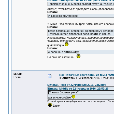
Цитата: terra splendens от 23 Февраля 2016, 12:4
Террюшечка очень редко бывает грустна (только н
Значит, "отрываться" приходите сюда (своеобраз
Цитата:
Уныние же внутреннее,
Уныние - это тягчайший грех, замените его слово
Цитата:
резко возросшей
агрессией
ко внешнему, которое
, открывшегося провала в реальности. И нашла))
Недостатком человечества, которое необходим
человеку для добычи еды, осваивания новых земе
цивилизации
Цитата:
А вообще-я оптимист)))
По вам, не скажешь ..
Middle
Re: Побочные разговоры из темы "Ам
Гость
«
Ответ #56 :
23 Февраля 2016, 17:13:09 »
Цитата: Люся от 22 Февраля 2016, 23:28:04
Цитата: Middle от 22 Февраля 2016, 22:52:26
О каких бусиках речь?
а я всякие люблю
В своё время индейцы землю свою продали .. За т
Дарю!