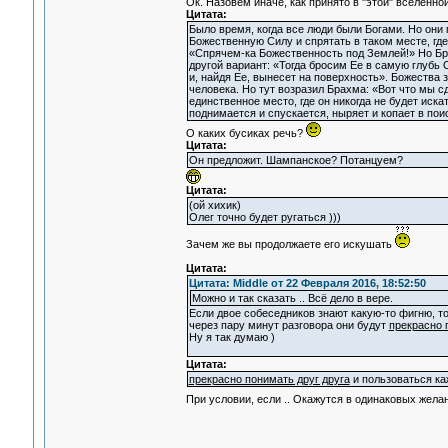
Ок. Назовем иначе, как принято в "этой" вселенн
Цитата:
Было время, когда все люди были Богами. Но они
Божественную Силу и спрятать в таком месте, гд
«Спрячем-ка Божественность под Землей!» Но Бра
другой вариант: «Тогда бросим Ее в самую глубь 
и, найдя Ее, вынесет на поверхность». Божества з
человека. Но тут возразил Брахма: «Вот что мы 
единственное место, где он никогда не будет иска
поднимается и спускается, ныряет и копает в пои
О каких бусиках речь?
Цитата:
Он предложит. Шампанское? Потанцуем?
Цитата:
(ой хихик)
Олег точно будет ругаться )))
Зачем же вы продолжаете его искушать
Цитата:
Цитата: Middle от 22 Февраля 2016, 18:52:50
Можно и так сказать .. Всё дело в вере.
Если двое собеседников знают какую-то фигню, то
через пару минут разговора они будут
прекрасно 
Ну я так думаю )
Цитата:
прекрасно понимать друг друга
и пользоваться ка
При условии, если .. Окажутся в одинаковых жел