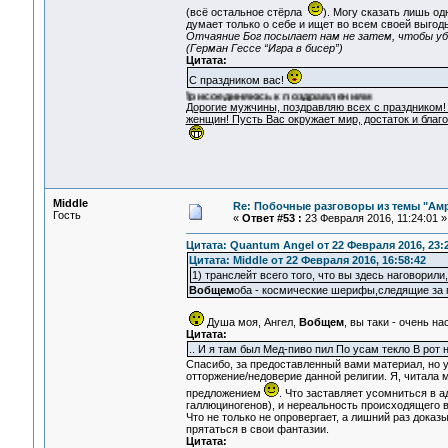
(всё остальное стёрла
). Могу сказать лишь од
думает только о себе и ищет во всем своей выгоды
Отчаяние Бог посылает нам не затем, чтобы уби
(Герман Гессе “Игра в бисер”)
Цитата:
С праздником вас!
Присоединяюсь к поздравлениям
Дорогие мужчины, поздравляю всех с праздником!
женщин! Пусть Вас окружает мир, достаток и благ
Middle
Re: Побочные разговоры из темы "Ам
Гость
«
Ответ #53 :
23 Февраля 2016, 11:24:01 »
Цитата: Quantum Angel от 22 Февраля 2016, 23:
Цитата: Middle от 22 Февраля 2016, 16:58:42
1) транслейт всего того, что вы здесь наговорили
Вобщем
оба - космические шерифы,следящие за
Душа моя, Ангел,
Вобщем
, вы таки - очень н
Цитата:
.. И я там был Мед-пиво пил По усам текло В рот 
Спасибо, за предоставленный вами материал, но у
отторжение/недоверие данной религии. Я, читала 
предложением
. Что заставляет усомниться в
галлюциногенов), и нереальность происходящего 
Что не только не опровергает, а лишний раз доказ
прятаться в свои фантазии.
Цитата: