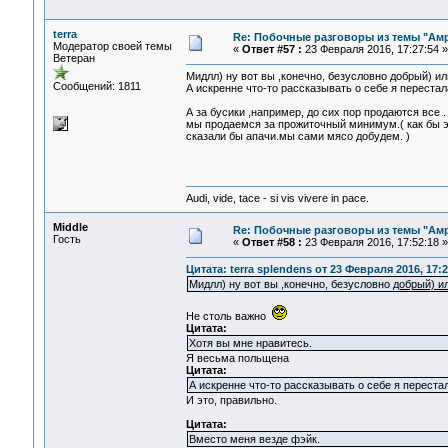
terra
Re: Побочные разговоры из темы "Ам
Модератор своей темы
«
Ответ #57 :
23 Февраля 2016, 17:27:54 »
Ветеран
Мидлл) ну вот вы ,конечно, безусловно добрый) ил
Сообщений: 1811
А искренне что-то рассказывать о себе я перестал
А за бусики ,например, до сих пор продаются все 
мы продаемся за прожиточный минимум.( как бы эт
сказали бы апачи.мы сами мясо добудем. )
Audi, vide, tace - si vis vivere in pace.
Middle
Re: Побочные разговоры из темы "Ам
Гость
«
Ответ #58 :
23 Февраля 2016, 17:52:18 »
Цитата: terra splendens от 23 Февраля 2016, 17:2
Мидлл) ну вот вы ,конечно, безусловно
добрый) и
Не столь важно
Цитата:
Хотя вы мне нравитесь.
Я весьма польщена
Цитата:
А искренне что-то рассказывать о себе я переста
И это, правильно.
Цитата:
Вместо меня везде фэйк.