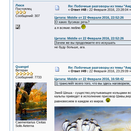
Люся
Re: Побочные разговоры из темы "Ам
Постоялец
«
Ответ #48 :
22 Февраля 2016, 23:28:04 »
Сообщений: 307
Цитата: Middle от 22 Февраля 2016, 22:52:26
О каких бусиках речь?
а я всякие люблю
Цитата: Middle от 22 Февраля 2016, 22:52:26
Зачем же вы продолжаете его искушать
не буду больше, ага.
Quangel
Re: Побочные разговоры из темы "Ам
Ветеран
«
Ответ #49 :
22 Февраля 2016, 23:29:09 »
Сообщений: 7733
Цитата: Middle от 22 Февраля 2016, 16:58:42
1) транслейт всего того, что вы здесь наговорили,
Змей Шеша - существо,опутывающее кольцами всю
кальпы приведет в исполнение приговор Шивы,вер
равновесием в каждом из миров.
Сaementarius Civitas
Solis Aeterna