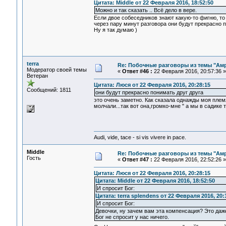
Цитата: Middle от 22 Февраля 2016, 18:52:50
Можно и так сказать .. Всё дело в вере.
Если двое собеседников знают какую-то фигню, то 
через пару минут разговора они будут прекрасно 
Ну я так думаю )
terra
Re: Побочные разговоры из темы "Ам
Модератор своей темы
«
Ответ #46 :
22 Февраля 2016, 20:57:36 »
Ветеран
Цитата: Люся от 22 Февраля 2016, 20:28:15
Сообщений: 1811
они будут прекрасно понимать друг друга
это очень заметно. Как сказала однажды моя пле
молчали...так вот она,громко-мне " а мы в садике то
Audi, vide, tace - si vis vivere in pace.
Middle
Re: Побочные разговоры из темы "Ам
Гость
«
Ответ #47 :
22 Февраля 2016, 22:52:26 »
Цитата: Люся от 22 Февраля 2016, 20:28:15
Цитата: Middle от 22 Февраля 2016, 18:52:50
И спросит Бог:
Цитата: terra splendens от 22 Февраля 2016, 20:
И спросит Бог:
Девочки, ну зачем вам эта компенсация? Это даже
Бог не спросит у нас ничего.