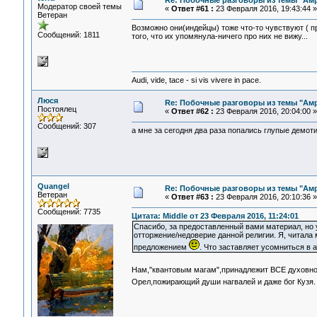
Re: Побочные разговоры из темы "Ам
Модератор своей темы
«
Ответ #61 :
23 Февраля 2016, 19:43:44 »
Ветеран
Возможно они(индейцы) тоже что-то чувствуют ( п
Сообщений: 1811
того, что их упомянула-ничего про них не вижу...
Audi, vide, tace - si vis vivere in pace.
Люся
Re: Побочные разговоры из темы "Ам
Постоялец
«
Ответ #62 :
23 Февраля 2016, 20:04:00 »
Сообщений: 307
а мне за сегодня два раза попались глупые демот
Quangel
Re: Побочные разговоры из темы "Ам
Ветеран
«
Ответ #63 :
23 Февраля 2016, 20:10:36 »
Сообщений: 7735
Цитата: Middle от 23 Февраля 2016, 11:24:01
Спасибо, за предоставленный вами материал, но 
отторжение/недоверие данной религии. Я, читала 
предложением
. Что заставляет усомниться в
Нам,"квантовым магам",принадлежит ВСЕ духовно
Орел,пожирающий души нагвалей и даже бог Кузя