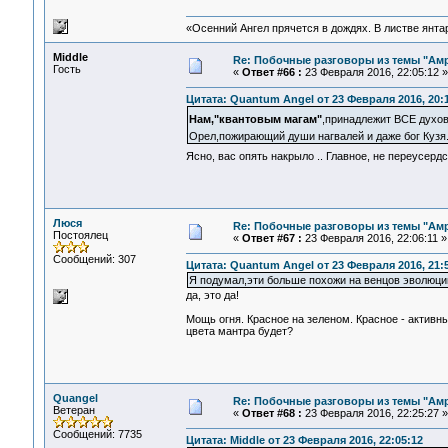
«Осенний Ангел прячется в дождях. В листве янтарн
Middle
Re: Побочные разговоры из темы "Ам
Гость
«
Ответ #66 :
23 Февраля 2016, 22:05:12 »
Цитата: Quantum Angel от 23 Февраля 2016, 20:
Нам,"квантовым магам"
,принадлежит ВСЕ духов
Орел,пожирающий души нагвалей и даже бог Куз
Ясно, вас опять накрыло .. Главное, не переусе
Люся
Re: Побочные разговоры из темы "Ам
Постоялец
«
Ответ #67 :
23 Февраля 2016, 22:06:11 »
Сообщений: 307
Цитата: Quantum Angel от 23 Февраля 2016, 21:
Я подумал,эти больше похожи на венцов эволюци
да, это да!
Мощь огня. Красное на зеленом. Красное - активны
цвета мантра будет?
Quangel
Re: Побочные разговоры из темы "Ам
Ветеран
«
Ответ #68 :
23 Февраля 2016, 22:25:27 »
Сообщений: 7735
Цитата: Middle от 23 Февраля 2016, 22:05:12