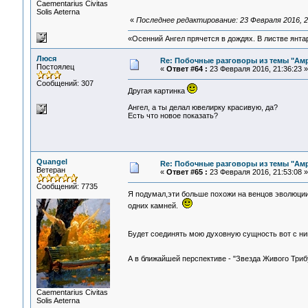
Сaementarius Civitas
Solis Aeterna
«
Последнее редактирование: 23 Февраля 2016, 2
«Осенний Ангел прячется в дождях. В листве янтарн
Люся
Re: Побочные разговоры из темы "Ам
Постоялец
«
Ответ #64 :
23 Февраля 2016, 21:36:23 »
Сообщений: 307
Другая картинка
Ангел, а ты делал ювелирку красивую, да?
Есть что новое показать?
Quangel
Re: Побочные разговоры из темы "Ам
Ветеран
«
Ответ #65 :
23 Февраля 2016, 21:53:08 »
Сообщений: 7735
Я подумал,эти больше похожи на венцов эволюци
одних камней.
Будет соединять мою духовную сущность вот с н
А в ближайшей перспективе - "Звезда Живого Триб
Сaementarius Civitas
Solis Aeterna