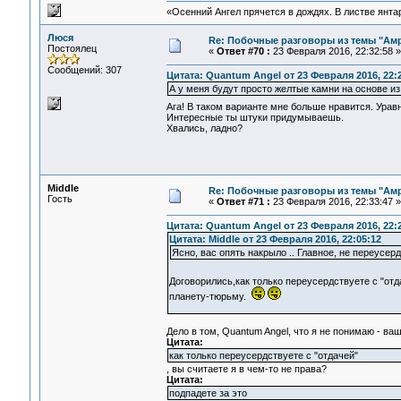
«Осенний Ангел прячется в дождях. В листве янтарн
Люся
Re: Побочные разговоры из темы "Ам
Постоялец
«
Ответ #70 :
23 Февраля 2016, 22:32:58 »
Сообщений: 307
Цитата: Quantum Angel от 23 Февраля 2016, 22:
А у меня будут просто желтые камни на основе из
Ага! В таком варианте мне больше нравится. Ура
Интересные ты штуки придумываешь.
Хвались, ладно?
Middle
Re: Побочные разговоры из темы "Ам
Гость
«
Ответ #71 :
23 Февраля 2016, 22:33:47 »
Цитата: Quantum Angel от 23 Февраля 2016, 22:
Цитата: Middle от 23 Февраля 2016, 22:05:12
Ясно, вас опять накрыло .. Главное, не переус
Договорились,как только переусердствуете с "отд
планету-тюрьму.
Дело в том, Quantum Angel, что я не понимаю - ва
Цитата:
как только переусердствуете с "отдачей"
, вы считаете я в чем-то не права?
Цитата:
подпадете за это