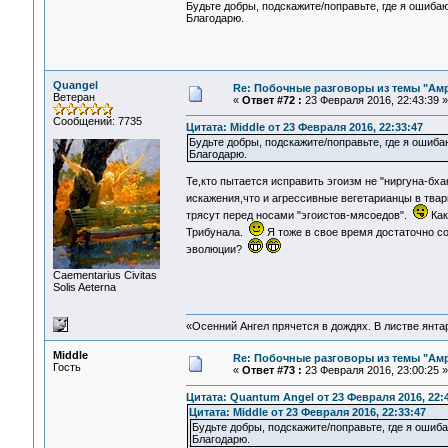
Будьте добры, подскажите/поправьте, где я ошиба
Благодарю.
Quangel
Re: Побочные разговоры из темы "Ам
Ветеран
«
Ответ #72 :
23 Февраля 2016, 22:43:39 »
Сообщений: 7735
Цитата: Middle от 23 Февраля 2016, 22:33:47
Будьте добры, подскажите/поправьте, где я ошиба
Благодарю.
Те,кто пытается исправить эгоизм не "ниргуна-бха
искажения,что и агрессивные вегетарианцы в тва
трясут перед носами "эгоистов-мясоедов".
Как
Трибунала.
Я тоже в свое время достаточно с
эволюции?
Сaementarius Civitas
Solis Aeterna
«Осенний Ангел прячется в дождях. В листве янтарн
Middle
Re: Побочные разговоры из темы "Ам
Гость
«
Ответ #73 :
23 Февраля 2016, 23:00:25 »
Цитата: Quantum Angel от 23 Февраля 2016, 22:
Цитата: Middle от 23 Февраля 2016, 22:33:47
Будьте добры, подскажите/поправьте, где я ошиб
Благодарю.