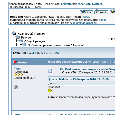
Добро пожаловать,
Гость
. Пожалуйста,
войдите
или
зарегистрируйтесь
.
08 Августа 2026, 16:57:53
Новости:
Книгу С.Доронина "Квантовая магия" читать
здесь
Материалы старого сайта "Физика Магии" доступны для просмотра
здесь
О замеченных глюках просьба писать на почту
quantmag@mail.ru
Квантовый Портал
Разное
0 Пол
Общий раздел
Побочные разговоры из темы "Амрита"
Страниц:
1
...
3
4
[
5
]
6
7
...
16
Все
Тема: Побочные разговоры из темы "Амрита" (
Автор
Люся
Re: Побочные разговоры из темы "Ам
Постоялец
«
Ответ #60 :
23 Февраля 2016, 19:38:41 »
Сообщений: 307
Цитата: Middle от 23 Февраля 2016, 17:13:09
Дарю!
Спасибо!
А что за мода такая пошла, индейцев вспоминать?
terra