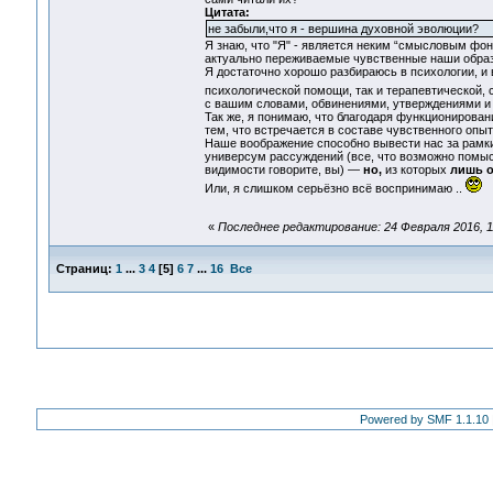
Цитата:
не забыли,что я - вершина духовной эволюции?
Я знаю, что "Я" - является неким “смысловым фо
актуально переживаемые чувственные наши образ
Я достаточно хорошо разбираюсь в психологии, и
психологической помощи, так и терапевтической, 
с вашим словами, обвинениями, утверждениями и 
Так же, я понимаю, что благодаря функционирова
тем, что встречается в составе чувственного опы
Наше воображение способно вывести нас за рамки 
универсум рассуждений (все, что возможно помысл
видимости говорите, вы) —
но,
из которых
лишь 
Или, я слишком серьёзно всё воспринимаю ..
«
Последнее редактирование: 24 Февраля 2016, 11
Страниц:
1
...
3
4
[
5
]
6
7
...
16
Все
Powered by SMF 1.1.10