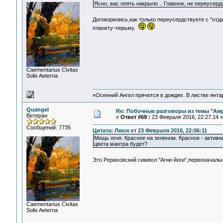
Ясно, вас опять накрыло .. Главное, не переус
Договорились,как только переусердствуете с "отд
планету-тюрьму.
Сaementarius Civitas
Solis Aeterna
«Осенний Ангел прячется в дождях. В листве янтарн
Quangel
Re: Побочные разговоры из темы "Ам
Ветеран
«
Ответ #69 :
23 Февраля 2016, 22:27:14 »
Сообщений: 7735
Цитата: Люся от 23 Февраля 2016, 22:06:11
Мощь огня. Красное на зеленом. Красное - активны
цвета мантра будет?
Это Рериховский символ "Агни-йоги",первоначаль
Сaementarius Civitas
Solis Aeterna