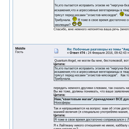
Те,кто пытается исправить эгоизм не "ниргуна-бх
искажения,что и агрессивные вегетарианцы в тв
трясут перед носами "эгоистов-мясоедов".
Как
Трибунала.
Я тоже в свое время достаточно с
эволюции?
Спасибо, мне немного непонятна ваша речь (много 
Middle
Re: Побочные разговоры из темы "Ам
Гость
«
Ответ #74 :
24 Февраля 2016, 09:42:43 »
Quantum Angel, не могли бы мне, бестолковой, вот
Цитата:
Те,кто пытается исправить эгоизм не "ниргуна-бх
искажения,что и агрессивные вегетарианцы в тва
трясут перед носами "эгоистов-мясоедов". Как т
Трибунала.
передать немного другими словами, так сказать на
Вы же тоже, должны понимать, что ваше заявлени
Цитата:
Нам,"квантовым магам",принадлежит ВСЕ дух
Ноосферы
Так и напрашивается на вопрос: вам об этом докт
манией величия (я специально употребляю мания, 
Цитата:
Я тоже в свое время достаточно соприкасался с 
Я к Лайтману никого отношения не имею, каббалу 
сами читали их?