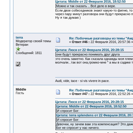
Цитата: Middle от 22 Февраля 2016, 18:52:50
Можно и так сказать .. Всё дело в вере.
Если двое собеседников знают какую-то фигню, то 
через пару минут разговора они будут прекрасно 
Ну я так думаю )
terra
Re: Побочные разговоры из темы "Ам
Модератор своей темы
«
Ответ #46 :
22 Февраля 2016, 20:57:36 »
Ветеран
Цитата: Люся от 22 Февраля 2016, 20:28:15
Сообщений: 1811
они будут прекрасно понимать друг друга
это очень заметно. Как сказала однажды моя пле
молчали...так вот она,громко-мне " а мы в садике то
Audi, vide, tace - si vis vivere in pace.
Middle
Re: Побочные разговоры из темы "Ам
Гость
«
Ответ #47 :
22 Февраля 2016, 22:52:26 »
Цитата: Люся от 22 Февраля 2016, 20:28:15
Цитата: Middle от 22 Февраля 2016, 18:52:50
И спросит Бог:
Цитата: terra splendens от 22 Февраля 2016, 20:
И спросит Бог:
Девочки, ну зачем вам эта компенсация? Это даже
Бог не спросит у нас ничего.