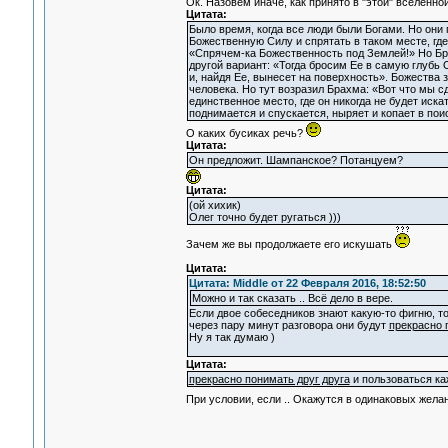
Ок. Назовем иначе, как принято в "этой" вселенн
Цитата:
Было время, когда все люди были Богами. Но они
Божественную Силу и спрятать в таком месте, гд
«Спрячем-ка Божественность под Землей!» Но Бра
другой вариант: «Тогда бросим Ее в самую глубь 
и, найдя Ее, вынесет на поверхность». Божества з
человека. Но тут возразил Брахма: «Вот что мы 
единственное место, где он никогда не будет иска
поднимается и спускается, ныряет и копает в пои
О каких бусиках речь?
Цитата:
Он предложит. Шампанское? Потанцуем?
Цитата:
(ой хихик)
Олег точно будет ругаться )))
Зачем же вы продолжаете его искушать
Цитата:
Цитата: Middle от 22 Февраля 2016, 18:52:50
Можно и так сказать .. Всё дело в вере.
Если двое собеседников знают какую-то фигню, то
через пару минут разговора они будут
прекрасно 
Ну я так думаю )
Цитата:
прекрасно понимать друг друга
и пользоваться ка
При условии, если .. Окажутся в одинаковых жел