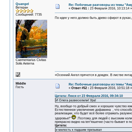
Quangel
Re: Побочные разговоры из темы "Ам
Ветеран
«
Ответ #51 :
23 Февраля 2016, 10:13:14 »
Сообщений: 7735
По идее у него должно быть древо сфирот в руках
Сaementarius Civitas
Solis Aeterna
«Осенний Ангел прячется в дождях. В листве янтарн
Middle
Re: Побочные разговоры из темы "Ам
Гость
«
Ответ #52 :
23 Февраля 2016, 10:51:18 »
Цитата: Люся от 23 Февраля 2016, 09:34:10
И Олега развеселили! Ура!
Ну, вообще-то добрый смех и хорошее чувство юм
Естественное увеличение дофамина
, что спосо
реализации, что будет всё более отражать разумн
здоровье!"
.Поэтому для людей с высоким коли
прекрасно видно на terr'юшечке (часто бывает в 
Цитата:
и милость к падшим призывал