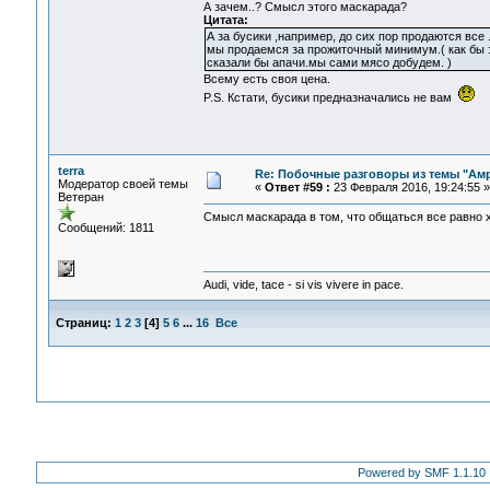
А зачем..? Смысл этого маскарада?
Цитата:
А за бусики ,например, до сих пор продаются все
мы продаемся за прожиточный минимум.( как бы э
сказали бы апачи.мы сами мясо добудем. )
Всему есть своя цена.
P.S. Кстати, бусики предназначались не вам
terra
Re: Побочные разговоры из темы "Ам
Модератор своей темы
«
Ответ #59 :
23 Февраля 2016, 19:24:55 »
Ветеран
Смысл маскарада в том, что общаться все равно 
Сообщений: 1811
Audi, vide, tace - si vis vivere in pace.
Страниц:
1
2
3
[
4
]
5
6
...
16
Все
Powered by SMF 1.1.10