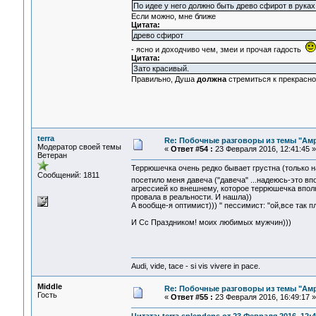
По идее у него должно быть древо сфирот в рука
Если можно, мне ближе
Цитата:
древо сфирот
- ясно и доходчиво чем, змеи и прочая гадость
Цитата:
Зато красивый.
Правильно, Душа
должна
стремиться к прекрасн
terra
Re: Побочные разговоры из темы "Ам
Модератор своей темы
«
Ответ #54 :
23 Февраля 2016, 12:41:45 »
Ветеран
Террюшечка очень редко бывает грустна (только на
Сообщений: 1811
посетило меня давеча ("давеча" ...надеюсь-это в
агрессией ко внешнему, которое террюшечка впол
провала в реальности. И нашла))
А вообще-я оптимист))) " пессимист: "ой,все так пл
И Сс Праздником! моих любимых мужчин)))
Audi, vide, tace - si vis vivere in pace.
Middle
Re: Побочные разговоры из темы "Ам
Гость
«
Ответ #55 :
23 Февраля 2016, 16:49:17 »