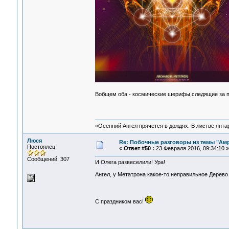
Вобщем оба - космические шерифы,следящие за 
«Осенний Ангел прячется в дождях. В листве янтарн
Люся
Re: Побочные разговоры из темы "Ам
Постоялец
«
Ответ #50 :
23 Февраля 2016, 09:34:10 »
Сообщений: 307
И Олега развеселили! Ура!
Ангел, у Метатрона какое-то неправильное Дерево 
С праздником вас!