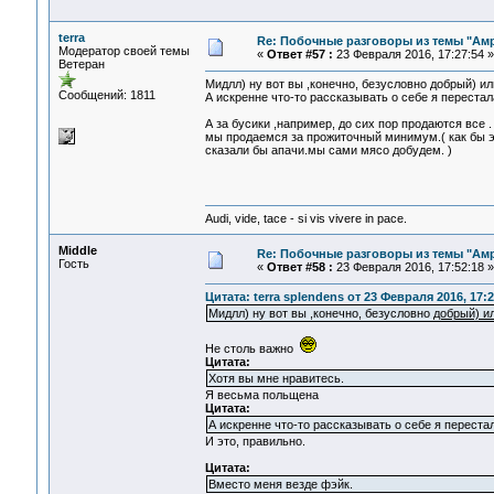
terra
Re: Побочные разговоры из темы "Ам
Модератор своей темы
«
Ответ #57 :
23 Февраля 2016, 17:27:54 »
Ветеран
Мидлл) ну вот вы ,конечно, безусловно добрый) ил
Сообщений: 1811
А искренне что-то рассказывать о себе я перестал
А за бусики ,например, до сих пор продаются все 
мы продаемся за прожиточный минимум.( как бы эт
сказали бы апачи.мы сами мясо добудем. )
Audi, vide, tace - si vis vivere in pace.
Middle
Re: Побочные разговоры из темы "Ам
Гость
«
Ответ #58 :
23 Февраля 2016, 17:52:18 »
Цитата: terra splendens от 23 Февраля 2016, 17:2
Мидлл) ну вот вы ,конечно, безусловно
добрый) и
Не столь важно
Цитата:
Хотя вы мне нравитесь.
Я весьма польщена
Цитата:
А искренне что-то рассказывать о себе я переста
И это, правильно.
Цитата:
Вместо меня везде фэйк.