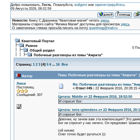
Добро пожаловать,
Гость
. Пожалуйста,
войдите
или
зарегистрируйтесь
.
09 Августа 2026, 06:01:59
Новости:
Книгу С.Доронина "Квантовая магия" читать
здесь
Материалы старого сайта "Физика Магии" доступны для просмотра
здесь
О замеченных глюках просьба писать на почту
quantmag@mail.ru
Квантовый Портал
Разное
0 По
Общий раздел
Побочные разговоры из темы "Амрита"
Страниц:
1
2
3
[
4
]
5
6
...
16
Все
Тема: Побочные разговоры из темы "Амрита" (
Автор
Люся
Re: Побочные разговоры из темы "Ам
Постоялец
«
Ответ #45 :
22 Февраля 2016, 20:28:15 »
Сообщений: 307
Цитата: Middle от 22 Февраля 2016, 18:52:50
И спросит Бог:
Цитата: terra splendens от 22 Февраля 2016, 20:1
И спросит Бог:
Девочки, ну зачем вам эта компенсация? Это даже
Бог не спросит у нас ничего. Он предложит. Шамп
(ой хихик)
Олег точно будет ругаться )))