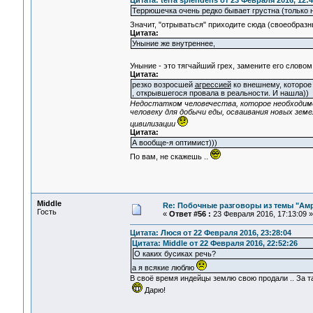
Цитата: terra splendens от 23 Февраля 2016, 12:4
Террюшечка очень редко бывает грустна (только н
Значит, "отрываться" приходите сюда (своеобраз
Цитата:
Уныние же внутреннее,
Уныние - это тягчайший грех, замените его слово
Цитата:
резко возросшей
агрессией
ко внешнему, которое
, открывшегося провала в реальности. И нашла))
Недостатком человечества, которое необходим
человеку для добычи еды, осваивания новых земе
цивилизации
Цитата:
А вообще-я оптимист)))
По вам, не скажешь ..
Middle
Re: Побочные разговоры из темы "Ам
Гость
«
Ответ #56 :
23 Февраля 2016, 17:13:09 »
Цитата: Люся от 22 Февраля 2016, 23:28:04
Цитата: Middle от 22 Февраля 2016, 22:52:26
О каких бусиках речь?
а я всякие люблю
В своё время индейцы землю свою продали .. За т
Дарю!