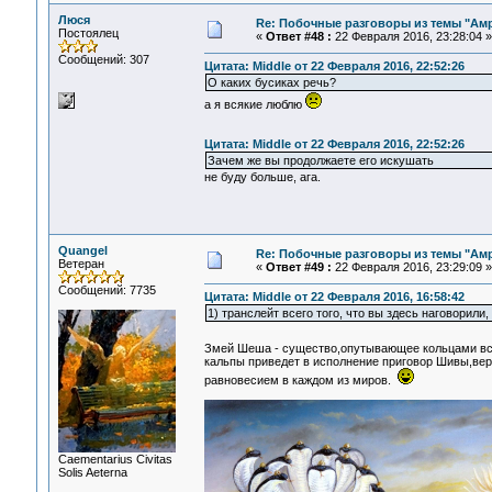
Люся
Re: Побочные разговоры из темы "Ам
Постоялец
«
Ответ #48 :
22 Февраля 2016, 23:28:04 »
Сообщений: 307
Цитата: Middle от 22 Февраля 2016, 22:52:26
О каких бусиках речь?
а я всякие люблю
Цитата: Middle от 22 Февраля 2016, 22:52:26
Зачем же вы продолжаете его искушать
не буду больше, ага.
Quangel
Re: Побочные разговоры из темы "Ам
Ветеран
«
Ответ #49 :
22 Февраля 2016, 23:29:09 »
Сообщений: 7735
Цитата: Middle от 22 Февраля 2016, 16:58:42
1) транслейт всего того, что вы здесь наговорили,
Змей Шеша - существо,опутывающее кольцами всю
кальпы приведет в исполнение приговор Шивы,вер
равновесием в каждом из миров.
Сaementarius Civitas
Solis Aeterna