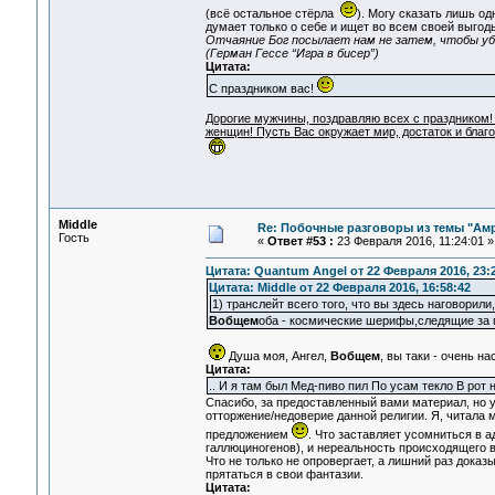
(всё остальное стёрла
). Могу сказать лишь од
думает только о себе и ищет во всем своей выгоды
Отчаяние Бог посылает нам не затем, чтобы уби
(Герман Гессе “Игра в бисер”)
Цитата:
С праздником вас!
Дорогие мужчины, поздравляю всех с праздником!
женщин! Пусть Вас окружает мир, достаток и благ
Middle
Re: Побочные разговоры из темы "Ам
Гость
«
Ответ #53 :
23 Февраля 2016, 11:24:01 »
Цитата: Quantum Angel от 22 Февраля 2016, 23:
Цитата: Middle от 22 Февраля 2016, 16:58:42
1) транслейт всего того, что вы здесь наговорили
Вобщем
оба - космические шерифы,следящие за
Душа моя, Ангел,
Вобщем
, вы таки - очень н
Цитата:
.. И я там был Мед-пиво пил По усам текло В рот 
Спасибо, за предоставленный вами материал, но у
отторжение/недоверие данной религии. Я, читала 
предложением
. Что заставляет усомниться в
галлюциногенов), и нереальность происходящего 
Что не только не опровергает, а лишний раз доказ
прятаться в свои фантазии.
Цитата: