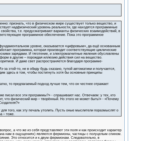
енно: признать, что в физическом мире существует только вещество, и
ществует надфизический уровень реальности, где находятся программные
 свойства, т.е. предусматривают варианты физических взаимодействий, в
оответствующее программное обеспечение. Пока это программное
 фундаментальном уровне, оказывается «цифровым», да ещё основанным
работает программка, которая производит соответствующие циклические
ескими зарядами. И тяготение, и электромагнитные явления обусловлены
форм в другие – порождая иллюзию действия сил на вещество.
оритмов. И даже свет распространяется благодаря программе-
за этой-то, не в обиду будь сказано, тупой автоматики и получается,
дим здесь в том, чтобы постигнуть хотя бы основные принципы
ратко, то предлагаемый подход лучше тем, что он честнее отражает
же писал все эти программы?» - спрашивают нас. Отвечаем: у тех, кто
т, что физический мир – творённый. Но этого не может быть!» - «Почему
 Создателя?»
для того, как эту печаль утолить. Пусть оные мыслители поразмыслят о
а – тоже.
опрос, а что же из себя представляют эти поля и как происходит характер
 дана нам в ощущениях) являются фермионы, частицы с полуцелым спином.
ояние. Это относится и к двум фермионам. Следовательно, в