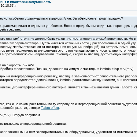
ент и квантовая запутанность
10:10:37 »
сно, особенно с движущимся экраном. А как Вы объясняете такой парадокс?
в рассматривает в одном из учебников. Вопрос вроде бы выглядит так: переходим в 
счёта экране.
 кто они там) стоят, не должно быть узлов плотности копенгагенской вероятности. Но в
гатива экспериментатора. Пусть имеется источник частиц, расположенный в одной уд
потому, чтобы отвязаться от посторонних ненужных вибраций), на котором помешены 
р имеет возможность или держать этот стол неподвижным относительно источника час
ли в противоположном направлении. Очевидно, скорость частиц, достигающих интерфе
на скорость. p = m*v
Бройля) = постоянная Планка, деленная на импульс частицы = lambda = h/p = h/(m*v)
щих на интерференционную решетку, частиц, в зависимости от относительного распол
оторого определяется длиной волны, lambda, расстояния между щелями, a, и количес
никающего интерференционного паттерна, является так-называемая длина Талбота, 
ого, как и на каком расстоянии по ту сторону от интерференционной решетки будут 
вышенной яркости), смотри
Talbot effect
.
h/(m*v). Откуда получаем
 достигающих интерференционной решетки.
расположенным на нем экспериментальным оборудованием, удаляется от источника част