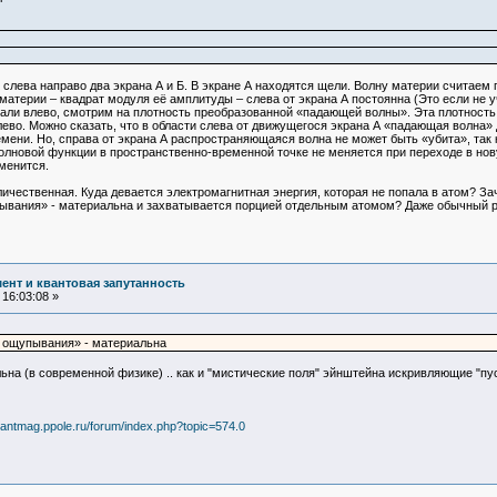
м слева направо два экрана А и Б. В экране А находятся щели. Волну материи считаем
атерии – квадрат модуля её амплитуды – слева от экрана А постоянна (Это если не 
хали влево, смотрим на плотность преобразованной «падающей волны». Эта плотность с
лево. Можно сказать, что в области слева от движущегося экрана А «падающая волна
мени. Но, справа от экрана А распространяющаяся волна не может быть «убита», так ка
олновой функции в пространственно-временной точке не меняется при переходе в нов
зменится.
ичественная. Куда девается электромагнитная энергия, которая не попала в атом? Зач
ывания» - материальна и захватывается порцией отдельным атомом? Даже обычный р
ент и квантовая запутанность
16:03:08 »
а ощупывания» - материальна
ьна (в современной физике) .. как и "мистические поля" эйнштейна искривляющие "пу
quantmag.ppole.ru/forum/index.php?topic=574.0