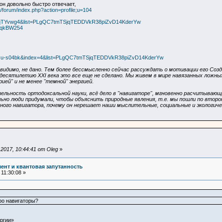
он довольно быстро отвечает,
u/forum/index.php?action=profile;u=104
nyqTYvwg4&list=PLgQC7tmTSjqTEDDVkR38piZvD14KderYw
EqkBW254
eOu-s04bk&index=4&list=PLgQC7tmTSjqTEDDVkR38piZvD14KderYw
идимо, не дано. Тем более бессмысленно сейчас рассуждать о мотивации его Созд
есятилетию XXI века это все еще не сделано. Мы живем в мире навязанных ложных
ей" и не менее "темной" энергией.
льность ортодоксальной науки, всё дело в "навигаторе", мгновенно расчитывающи
льно люди придумали, чтобы объяснить природные явления, т.е. мы пошли по втором
ого навигатора, почему он нерешает наши мыслительные, социальные и экологиче
017, 10:44:41 от Oleg
»
ент и квантовая запутанность
11:30:08 »
ро навигаторы?
ргии»