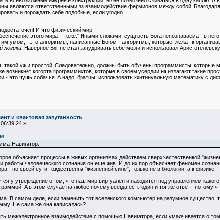
ть всевозможные ажурные конструкции, но не позволено сливаться в одну каплю. А во
оны являются ответственными за взаимодействие фермионов между собой. Благодаря
ровать и порождать себе подобные, если угодно.
модостаточен! И что физический мир
беспечение этого мира – тоже." Иными словами, сущность Бога непознаваема - в него
им умом, - это алгоритмы, написанные Богом - алгоритмы, которые лежат в организа
й логики
. Наверное Бог не стал запудривать себе мозги и использовал Аристотелевск
, такой уж и простой. Следовательно, должны быть обучены программисты, которые м
же возникнет когорта программистов, которые в своем усердии на излагают такие пр
али - это чушь собачья. А надо, братцы, использовать континуальную математику с д
ент и квантовая запутанность
06:39:24 »
46
амма-Навигатор.
орое объясняет процессы в живых организмах действием сверхъестественной "жизнен
и работы человеческого сознания он еще жив. И до их пор объясняет феномен сознани
 - по своей сути тождественна "жизненной силе", только не в биологии, а в физике.
я у утверждение о том, что наш мир виртуален и находится под управлением какого-
раммой. А в этом случае на любое почему всегда есть один и тот же ответ - потому ч
. В самом деле, если заменить тот вселенского компьютер на разумное существо, то э
мму. Не сама же она написалась?
 межэлектронное взаимодействие с помощью Навигатора, если умалчивается о том, 