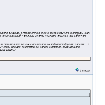
ателя. Сначала, в любом случае, нужно честно изучить и описать нашу
 представлений. Физика по цепочке подлогов пришла в полный тупик,
м оптимальное решение поставленной задачи или другими словами - в
у кругу. Встаёт закономерный вопрос о природе, организации и
ские задачи?
Записан