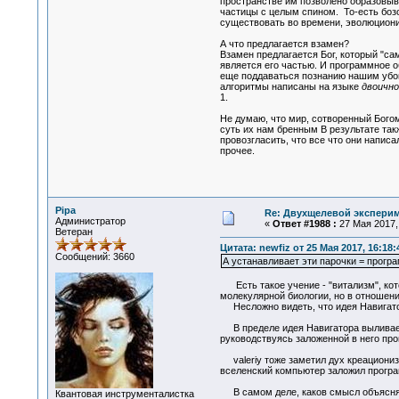
пространстве им позволено образовыва
частицы с целым спином. То-есть боз
существовать во времени, эволюциони
А что предлагается взамен?
Взамен предлагается Бог, который "са
является его частью. И программное о
еще поддаваться познанию нашим убог
алгоритмы написаны на языке
двоично
1.
Не думаю, что мир, сотворенный Богом
суть их нам бренным В результате так
провозгласить, что все что они напис
прочее.
Pipa
Re: Двухщелевой эксперим
Администратор
«
Ответ #1988 :
27 Мая 2017, 
Ветеран
Цитата: newfiz от 25 Мая 2017, 16:18:
Сообщений: 3660
А устанавливает эти парочки = прогр
Есть такое учение - "витализм", кот
молекулярной биологии, но в отношени
Несложно видеть, что идея Навигатора
В пределе идея Навигатора выливаетс
руководствуясь заложенной в него прог
valeriy тоже заметил дух креационизма
вселенский компьютер заложил програ
В самом деле, каков смысл объяснять
Квантовая инструменталистка