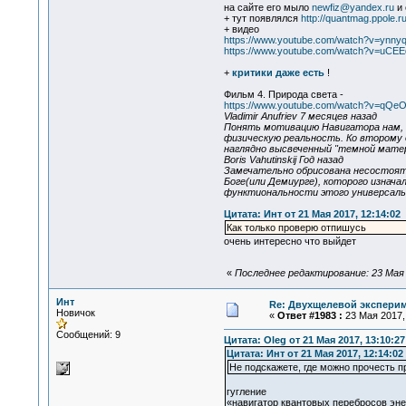
на сайте его мыло
newfiz@yandex.ru
и 
+ тут появлялся
http://quantmag.ppole.r
+ видео
https://www.youtube.com/watch?v=yn
https://www.youtube.com/watch?v=uCE
+
критики даже есть
!
Фильм 4. Природа света -
https://www.youtube.com/watch?v=qQ
Vladimir Anufriev 7 месяцев назад
Понять мотивацию Навигатора нам, в
физическую реальность. Ко второму д
наглядно высвеченный "темной матери
Boris Vahutinskij Год назад
Замечательно обрисована несостояте
Боге(или Демиурге), которого изнача
функтиональности этого универсальн
Цитата: Инт от 21 Мая 2017, 12:14:02
Как только проверю отпишусь
очень интересно что выйдет
«
Последнее редактирование: 23 Мая 2
Инт
Re: Двухщелевой эксперим
Новичок
«
Ответ #1983 :
23 Мая 2017, 
Сообщений: 9
Цитата: Oleg от 21 Мая 2017, 13:10:27
Цитата: Инт от 21 Мая 2017, 12:14:02
Не подскажете, где можно прочесть п
гугление
«навигатор квантовых перебросов эне