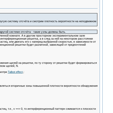
другую систему отсчёта и смотрим плотность вероятности на неподвижном
 другой системе отсчёта - такие узлы должны быть.
аленной комнате. А в другом просторном экспериментальном зале
интерференционная решетка, а в след за ней на некотором расстоянии
тиц, или двигать его с наперед выбранной скоростью, в зависимости от
ренционной решетки будет различной, зависящей от предпочтений
ожения щелей на решетки, по ту сторону от решетки будет формироваться
твом щелей, N.
смотри
Talbot effect
,:
появляться вторичные зоны повышенной плотности вероятности обнаружения
иц, т.е., v ==> 0, то интерференционный паттерн сжимается к плоскости