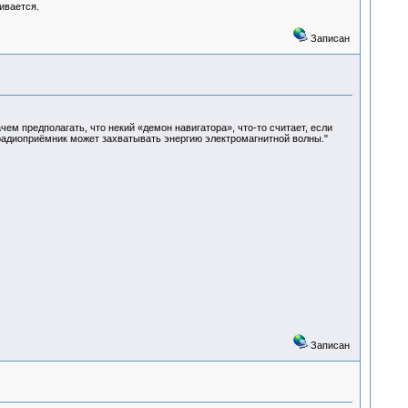
ивается.
Записан
чем предполагать, что некий «демон навигатора», что-то считает, если
адиоприёмник может захватывать энергию электромагнитной волны."
Записан