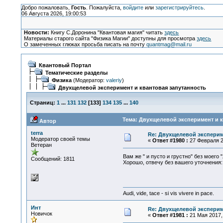
Добро пожаловать,
Гость
. Пожалуйста,
войдите
или
зарегистрируйтесь
.
06 Августа 2026, 19:00:53
Новости:
Книгу С.Доронина "Квантовая магия" читать
здесь
Материалы старого сайта "Физика Магии" доступны для просмотра
здесь
О замеченных глюках просьба писать на почту
quantmag@mail.ru
Квантовый Портал
Тематические разделы
Физика
(Модератор:
valeriy
)
Двухщелевой эксперимент и квантовая запутанность
Страниц:
1
...
131
132
[
133
]
134
135
...
140
Тема: Двухщелевой эксперимент и к
Автор
terra
Re: Двухщелевой эксперим
Модератор своей темы
«
Ответ #1980 :
27 Февраля 20
Ветеран
Вам же " и пусто и грустно" без моего
Сообщений: 1811
Хорошо, отвечу без вашего уточнения:
Audi, vide, tace - si vis vivere in pace.
Инт
Re: Двухщелевой эксперим
Новичок
«
Ответ #1981 :
21 Мая 2017, 