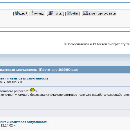
0 Пользователей и 13 Гостей смотрят эту те
вантовая запутанность (Прочитано 3692990 раз)
ент и квантовая запутанность
17, 09:15:17 »
 "ленивого регресса"
?
 конечно!! у каждого брахмана изначально световое тело уже наработано,проработано, 
ент и квантовая запутанность
12:14:02 »