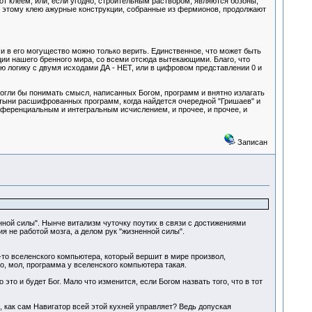
т клеем, или, если угодно, строительным раствором, являются бозоны,
 этому клею ажурные конструкции, собранные из фермионов, продолжают
 и в его могущество можно только верить. Единственное, что может быть
ции нашего бренного мира, со всеми отсюда вытекающими. Благо, что
ую логику с двумя исходами ДА - НЕТ, или в цифровом представлении 0 и
огли бы понимать смысл, написанных Богом, программ и внятно излагать
остыни расшифрованных программ, когда найдется очередной "Гришаев" и
ифференциальным и интегральным исчислением, и прочее, и прочее, и
Записан
ной силы". Нынче витализм чуточку поутих в связи с достижениями
я не работой мозга, а делом рук "жизненной силы".
то вселенского компьютера, который вершит в мире произвол,
то, мол, программа у вселенского компьютера такая.
то и будет Бог. Мало что изменится, если Богом назвать того, что в тот
как сам Навигатор всей этой кухней управляет? Ведь допуская