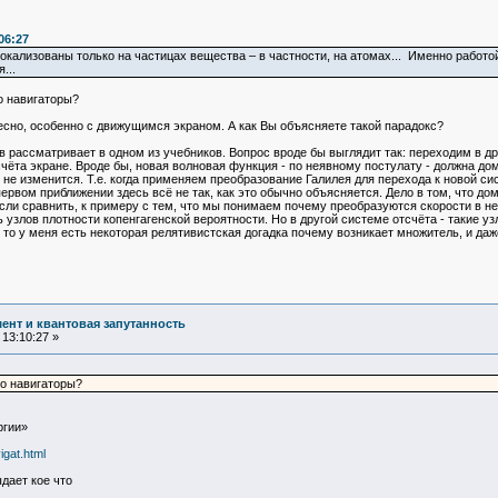
06:27
локализованы только на частицах вещества – в частности, на атомах... Именно рабо
...
о навигаторы?
сно, особенно с движущимся экраном. А как Вы объясняете такой парадокс?
 рассматривает в одном из учебников. Вопрос вроде бы выглядит так: переходим в д
чёта экране. Вроде бы, новая волновая функция - по неявному постулату - должна д
и не изменится. Т.е. когда применяем преобразование Галилея для перехода к новой с
ервом приближении здесь всё не так, как это обычно объясняется. Дело в том, что д
сли сравнить, к примеру с тем, что мы понимаем почему преобразуются скорости в неп
ть узлов плотности копенгагенской вероятности. Но в другой системе отсчёта - такие
к то у меня есть некоторая релятивистская догадка почему возникает множитель, и да
ент и квантовая запутанность
13:10:27 »
ро навигаторы?
ргии»
igat.html
дает кое что