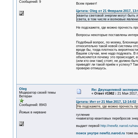
Сообщений: 9
Всем привет!
Цитата: Oleg от 21 Февраля 2017, 13:
кванты световой энергии могут быть 
света, в том числе и волновые явления
Не подскажете, где можно прочесть пр
Вопросы некоторые поставлены интере
Подобный вопрос, по моему, Блохинцев
относительно такой новой системы отс
вроде бы, тогда плотность вероятност
Вашем случае, мне надо подумать. В п
объясняется почему это происходит, е
(или кто они там) стоят, не должно бы
приведёт ли такой приём к успеху? Та
проверю отпишусь.
Oleg
Re: Двухщелевой эксперим
Модератор своей темы
«
Ответ #1982 :
21 Мая 2017, 
Ветеран
Цитата: Инт от 21 Мая 2017, 12:14:02
Сообщений: 8943
Не подскажете, где можно прочесть п
Йожык в нирване
гугление
«навигатор квантовых перебросов эне
выдает первой
http://newfiz.narod.ru/nav
поиск унутре newfiz.narod.ru
тоже вы