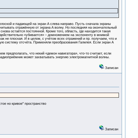
 плоской и падающей на экран А слева направо. Пусть сначала экраны
учитывать отражённую от экрана А волну. Но последняя на окончательный
нова остаётся постоянной. Кроме того, область, где находится такая
» действительно «убивается» – домножением на экспоненту в мнимой
к не плоская. И в целом, с учётом всех отражений и пр. получаем, что и
ую систему отсчёта. Применяли преобразования Галилея. Если экран А
ем предполагать, что некий «демон навигатора», что-то считает, если
адиоприёмник может захватывать энергию электромагнитной волны.
Записан
стое но кривое" пространство
Записан