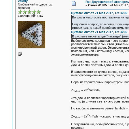
valeriy
Re: Двухщелевой эксперим
Глобальный модератор
«
Ответ #1985 :
24 Мая 2017, 
Ветеран
Цитата: Инт от 21 Мая 2017, 12:14:02
Сообщений: 4167
Вопросы некоторые поставлены интере
Подобный вопрос, по моему, Блохинце
относительно такой новой системы от
Цитата: Инт от 21 Мая 2017, 12:14:02
В системе отсчёта, где "частицы" (или
Выбор системы координат - это преро
располагается тяжелый стол (тяжелый 
люминесцентный экран. Экспериментато
пожелания, или к источнику частиц, и
экспериментатора.
Импульс частицы = масса, умноженная 
Длина волны частицы (длина волны де 
В зависимости от длины волны, падаю
интерференционный паттерн, рисунок к
Первым характерным параметром, воз
2
Z
= 2a
/lambda
Talbot
Эта длина является характеристикой т
частиц (в случае света - это зоны по
Но как было замечено ранее, lambda = 
2
Z
= 2a
*m*v/h ~ скорость частиц,
Talbot
Следовательно, если рабочий стол, с 
решетки.