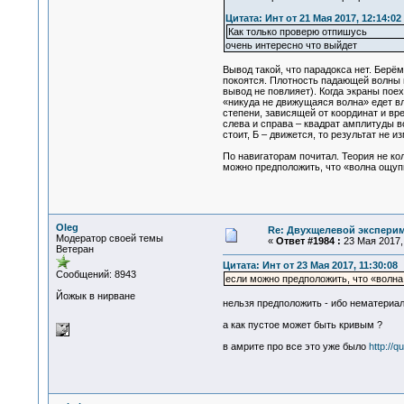
Цитата: Инт от 21 Мая 2017, 12:14:02
Как только проверю отпишусь
очень интересно что выйдет
Вывод такой, что парадокса нет. Берё
покоятся. Плотность падающей волны м
вывод не повлияет). Когда экраны пое
«никуда не движущаяся волна» едет в
степени, зависящей от координат и вре
слева и справа – квадрат амплитуды в
стоит, Б – движется, то результат не и
По навигаторам почитал. Теория не кол
можно предположить, что «волна ощуп
Oleg
Re: Двухщелевой эксперим
Модератор своей темы
«
Ответ #1984 :
23 Мая 2017, 
Ветеран
Цитата: Инт от 23 Мая 2017, 11:30:08
Сообщений: 8943
если можно предположить, что «волн
Йожык в нирване
нельзя предположить - ибо нематериал
а как пустое может быть кривым ?
в амрите про все это уже было
http://