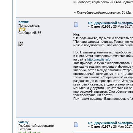
И наоборот, когда рабочий стол надвиг
«
Последнее редактирование: 24 Мая 2
newfiz
Re: Двухщелевой эксперим
Пользователь
«
Ответ #1986 :
25 Мая 2017, 
Сообщений: 56
Инт
,
"Не подскажете, где можно прочесть п
"По навигаторам почитал. Теория не ко
можно предположить, что «волна ощуп
Про Навигатор квантовых перебросов 
в книге "Этот "цифровой" физический м
на сайте
http://newfiz.info
.
Там приведена куча экспериментальн
никуда не годится концепция фотонов 
энергию, летая между атомами. Устран
противоречий, если допустить, что эне
только на атомах и "передаётся" от од
разделяющее их пространство. Это де
квантовых скачков: у одного энергия 
меньше, а у другого - на столько же б
программа-Навигатор. Она обеспечив
"распространении света".
При таком подходе, Ваши вопросы о "э
valeriy
Re: Двухщелевой эксперим
Глобальный модератор
«
Ответ #1987 :
26 Мая 2017, 
Ветеран