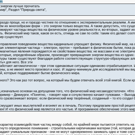
46
 энергии лучше прочитать
мир", Раздел "Природа света",
гораздо проще, но и гораздо честнее по отношению к экспериментальным реалиям. А им
сём их многообразии форм – это энергии только вещества. А также допустить, что су
рмируют частицы вещества на физическом уровне реальности и, во-вторых, задают их
ь. Физический мир таков, каков он есть, отнюдь не сам по себе: таким его делает с
ир существует.
правления поведением вещества кардинально упрощает физику. Физический мир, на
дая элементарная частица – электрон, протон – пребывает в физическом бытии, пока 
омагнитные явления порождаются не свойствами вещества: не массами и не электрич
оторые, определённым образом, производят превращения энергии вещества из одних 
туры также существуют благодаря работе соответствующих структуро-образующих алг
ть» для него. Все эти
ботают автоматически – при этом одинаковые ситуации одинаково отрабатываются. Из-
оны, а не имеют место произвол и хаос. И задачу-минимум для исследователей мы ви
й, которые поддерживают бытие физического мира.
ого? Это как раз тот вопрос, на который мы будем отвечать всей этой книгой. Если к
 изначально основан на допущении того, что физический мир несамодостаточен. «Кто 
ример – Демиурги. «Понятно, - говорят нам и сочувственно качают головами. – Выходи
то сразвозникает вопрос: если физический мир творённый, созданный – то кто создал
 смущает иных мыслителей и вгоняет их в печаль. Поэтому предлагаем простой рецепт 
ен! И что физический мир является его частью. И программное обеспечение этого мир
 характер взаимодействия частиц между собой, по крайней мере пытаются ответить на в
игнуто определенное понимание - строительными кирпичиками материи (той, которая
адают уникальным признаком - они не могут одновременно занимать одно и тоже сост