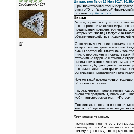
Цитата: newfiz от 25 Мая 2017, 16:18:
Сообщений: 4167
Про Навигатор квантовых перебросов
в книге "Этот "цифровой" физический 
на сайте
http://newfiz.info
.
Цитата:
Можно, однако, поступить не только 
что энергии физического мира – во в
предписания, которые, во-первых, фо
которых эти частицы могут участвоват
обеспечение действует, физический м
Одно лишь допущение программного у
на простейшей, двоичной логике! Каж
смены состояний. Тяготение и электр
«чисто программными средствами». К
Устойчивые ядерные и атомные струк
навигатору, которая «прокладывает пу
программы, будучи давно отлажены, ра
что в мире действуют физические зак
организации программных предписани
Чем же такой подход лучше традиционн
объективные реалии!
Но, разумеется, предлагаемый подход
писал эти программы, много имён, нап
же?» - интересуемся мы. – «Потому ч
Поразительно, но этот вопрос сильно
том, что Создатель-то – самодостаточ
Хрен редьки не слаще.
Физики, вводя поля, ответственные за
взаимодействия. И в этом плане дост
Почему? Да потому, что фермионы обл