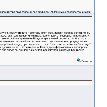
той навигатора обусловлены все эффекты, связанные с распространением
ругую систему отсчёта и смотрим плотность вероятности на неподвижном
омножаться на фазовый множитель, зависящий от координат и времени. И
истеме отсчёта и уравнение Шредингера в новой системе отсчёта. Но в
омножение на фазовый множитель - чисто догматическая процедура - не
рерывной среде, при смене сист. отсч. В системе отсчёта, где "частицы"
 узлы должны быть. Это интересно. Но следуем формализму и проверяем,
же она вроде бы объяснит и случай, рассмотренный Вами. Как только
Записан