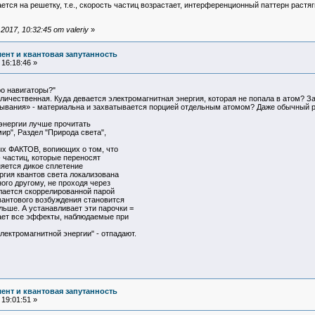
ается на решетку, т.е., скорость частиц возрастает, интерференционный паттерн растяг
017, 10:32:45 от valeriy
»
ент и квантовая запутанность
16:18:46 »
ро навигаторы?"
личественная. Куда девается электромагнитная энергия, которая не попала в атом? За
ывания» - материальна и захватывается порцией отдельным атомом? Даже обычный р
энергии лучше прочитать
ир", Раздел "Природа света",
ых ФАКТОВ, вопиющих о том, что
- частиц, которые переносят
яется дикое сплетение
ргия квантов света локализована
ного другому, не проходя через
лается скоррелированной парой
квантового возбуждения становится
ольше. А устанавливает эти парочки =
ает все эффекты, наблюдаемые при
лектромагнитной энергии" - отпадают.
ент и квантовая запутанность
19:01:51 »