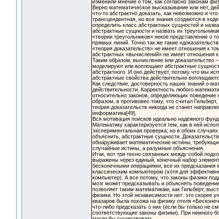
изменили мнение о том, как согласно законам фи
Верно математическое высказывание или нет, дей
что-то абстрактно доказать, как невозможно и чт
трансцендентная, но все знания создаются в ход
определить класс абстрактных сущностей и назва
абстрактные сущности и назвать их треугольника
«теории треугольников» некое представление о то
прямых линий. Точно так же такие «доказательст
«теория доказательств» не имеет отношения к том
абстрактных «вычислений» не имеет отношения к т
Таким образом, вычисление или доказательство – 
моделируют или воплощают абстрактные сущности,
абстрактного. И оно действует, потому что мы и
абстрактные свойства действительно воплощают
Как следствие, достоверность наших знаний о мат
действительности. Корректность любого математи
относительно законов, определяющих поведение н
образом, в противовес тому, что считал Гильберт,
теория доказательств никогда не станет направле
информатика[49].
Вся мотивация поисков идеально надежного фунд
Математику характеризуется тем, как в ней испол
экспериментальная проверка; но в обоих случаях 
объяснить, абстрактные сущности. Доказательств
обнаруживает математические истины, требующие 
случайные истины, а разумные объяснения.
Итак, вот три тесно связанных между собой подхо
выражены через единый, конечный набор элемент
бесконечными операциями; все их предсказания
классическим компьютером (хотя для эффективно
компьютер). А все потому, что законы физики п
мозг может предсказывать и объяснять поведение
позволяет таким математикам, как Гильберт, выст
физики. Но этой независимости нет: это скорее 
квазаров была похожа на физику отеля «Бесконе
что-либо предсказать о них (если бы только не с
соответствующие законы физики). При немного бол
могли бы существовать.