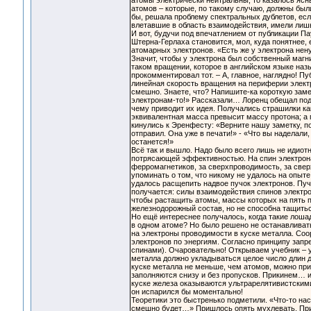
атомы электрически нейтральны, то казалось яс
атомов – которые, по такому случаю, должны был
бы, решала проблему спектральных дублетов, если
влетавшие в область взаимодействия, имели лиш
И вот, будучи под впечатлением от публикации Па
Штерна-Герлаха становится, мол, куда понятнее,
атомарных электронов. «Есть же у электрона нену
Значит, чтобы у электрона был собственный магни
таком вращении, которое в английском языке наз
прокомментировал тот. – А, главное, наглядно! Пуб
линейная скорость вращения на периферии электр
смешно. Знаете, что? Напишите-ка короткую замет
электронам-то!» Рассказали… Лоренц обещал подум
чему приводит их идея. Получались страшилки ка
эквивалентная масса превысит массу протона; а
кинулись к Эренфесту: «Верните нашу заметку, по
отправил. Она уже в печати!» - «Что вы наделали
останется!»
Всё так и вышло. Надо было всего лишь не идиотни
потрясающей эффективностью. На спин электрона 
ферромагнетиков, за сверхпроводимость, за свер
упоминать о том, что никому не удалось на опыте
удалось расщепить надвое пучок электронов. Пуч
получается: силы взаимодействия спинов электрон
чтобы растащить атомы, массы которых на пять п
железнодорожный состав, но не способна тащитьс
Но ещё интереснее получалось, когда такие лоша
в одном атоме? Но было решено не останавливать
на электроны проводимости в куске металла. Со
электронов по энергиям. Согласно принципу запре
спинами). Очаровательно! Открываем учебник – у
металла должно укладываться целое число длин деб
куске металла не меньше, чем атомов, можно при
заполняются снизу и без пропусков. Прикинем… и
куске железа оказываются ультрарелятивистскими!
он испарился бы моментально!
Теоретики это быстренько подметили. «Что-то нас
смешно будет…» Пришлось опять мухлевать. При 