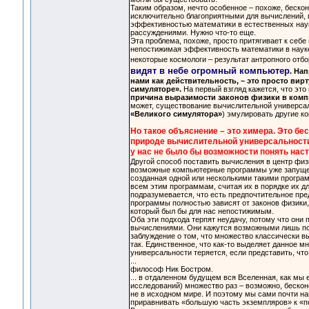
Таким образом, нечто особенное – похоже, беско
исключительно благоприятными для вычислений, 
эффективностью математики в естественных нау
рассуждениями. Нужно что-то еще.
Эта проблема, похоже, просто притягивает к себе
непостижимая эффективность математики в науке
некоторые космологи – результат антропного отбо
видят в небе огромный компьютер
. На
нами как действительность, – это просто вир
симуляторе».
На первый взгляд кажется, что эт
причина выразимости законов физики в комп
может, существование вычислительной универсал
«Великого симулятора»
) эмулировать другие ко
Но такое объяснение – это химера. Это бес
природе вычислительной универсальности 
у нас не было бы возможности понять нас
Другой способ поставить вычисления в центр физ
возможные компьютерные программы уже запущены
созданная одной или несколькими такими програ
всем этим программам, считая их в порядке их д
подразумевается, что есть предпочтительное пре
программы полностью зависят от законов физики,
который был бы для нас непостижимым.
Оба эти подхода терпят неудачу, потому что они
вычислениями. Они кажутся возможными лишь пот
заблуждение о том, что множество классически в
так. Единственное, что как-то выделяет данное м
универсальности теряется, если представить, чт
...
философ Ник Бостром.
... в отдаленном будущем вся Вселенная, как мы
исследований) множество раз – возможно, бескон
не в исходном мире. И поэтому мы сами почти нав
приравнивать «большую часть экземпляров» к «п