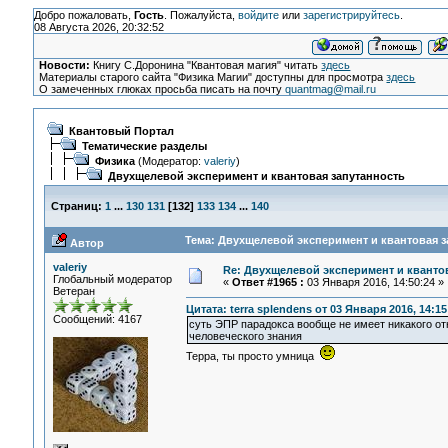
Добро пожаловать,
Гость
. Пожалуйста,
войдите
или
зарегистрируйтесь
.
08 Августа 2026, 20:32:52
Новости:
Книгу С.Доронина "Квантовая магия" читать
здесь
Материалы старого сайта "Физика Магии" доступны для просмотра
здесь
О замеченных глюках просьба писать на почту
quantmag@mail.ru
Квантовый Портал
Тематические разделы
Физика
(Модератор:
valeriy
)
Двухщелевой эксперимент и квантовая запутанность
Страниц:
1
...
130
131
[
132
]
133
134
...
140
Тема: Двухщелевой эксперимент и квантовая з
Автор
valeriy
Re: Двухщелевой эксперимент и кванто
Глобальный модератор
«
Ответ #1965 :
03 Января 2016, 14:50:24 »
Ветеран
Цитата: terra splendens от 03 Января 2016, 14:15
Сообщений: 4167
суть ЭПР парадокса вообще не имеет никакого о
человеческого знания
Терра, ты просто умница