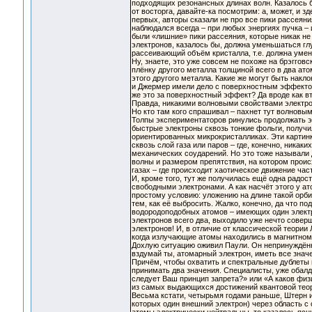
подходящих резонансных длинах волн. Казалось бы
от восторга, давайте-ка посмотрим: а, может, и 
первых, авторы сказали не про все пики рассеян
наблюдался всегда – при любых энергиях пучка – 
были «лишние» пики рассеяния, которые никак н
электронов, казалось бы, должна уменьшаться гл
рассеивающий объём кристалла, т.е. должна умен
Ну, знаете, это уже совсем не похоже на брэгго
плёнку другого металла толщиной всего в два ато
этого другого металла. Какие же могут быть нак
и Джермер имели дело с поверхностным эффектом
же это за поверхностный эффект? Да вроде как в
Правда, никакими волновыми свойствами электро
Но кто там кого спрашивал – пахнет тут волновым
Толпы экспериментаторов ринулись продолжать эт
быстрые электроны сквозь тонкие фольги, получи
ориентированных микрокристалликах. Эти картинк
сквозь слой газа или паров – где, конечно, никак
механических соударений. Но это тоже называли 
волны и размером препятствия, на котором проис
газах – где происходит хаотическое движение час
И, кроме того, тут же получилась ещё одна радо
свободными электронами. А как насчёт этого у а
простому условию: уложению на длине такой орби
тем, как её выбросить. Жалко, конечно, да что по
водородоподобных атомов – имеющих один электро
электронов всего два, выходило уже нечто совер
электронов! И, в отличие от классической теори
когда излучающие атомы находились в магнитном 
Дохлую ситуацию оживил Паули. Он непринуждённ
вздумай ты, атомарный электрон, иметь все значен
Причём, чтобы охватить и спектральные дублеты 
принимать два значения. Специалисты, уже обалд
следует Ваш принцип запрета?» или «А каков физ
из самых выдающихся достижений квантовой теор
Весьма кстати, четырьмя годами раньше, Штерн и
которых один внешний электрон) через область 