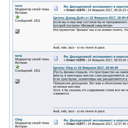
terra
Re: Двухщелевой эксперимент и кванто
Модератор своей темы
«
Ответ #1975 :
24 Февраля 2017, 08:26:23 
Ветеран
Цитата: Дэвид Дойч от 22 Февраля 2017, 18:40:4
Сообщений: 1811
если мы и наш мир состояли бы из программного 
которой построен «Великий симулятор»
Инструментом "физика" мы и не можем понять. Но
Audi, vide, tace - si vis vivere in pace.
terra
Re: Двухщелевой эксперимент и кванто
Модератор своей темы
«
Ответ #1976 :
24 Февраля 2017, 08:33:26 
Ветеран
Цитата: Oleg от 22 Февраля 2017, 18:40:49
Сообщений: 1811
Пусть физики открыли, что пространство на самом
места; в некоторых местах слои расщепляются, а 
и не чувствуем, экземпляры нас расщепляются и
Прекрасное допущение. Вот вам и объяснение мул
истинные мистики
Хотя, я бы сказала,что содержание слоев все-же 
сливаются.
Audi, vide, tace - si vis vivere in pace.
Oleg
Re: Двухщелевой эксперимент и кванто
Модератор своей темы
«
Ответ #1977 :
24 Февраля 2017, 12:57:45 
Ветеран