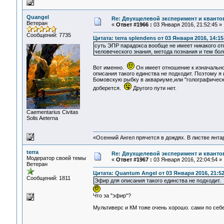
Quangel
Re: Двухщелевой эксперимент и кванто
Ветеран
«
Ответ #1966 :
03 Января 2016, 21:52:45 »
Сообщений: 7735
Цитата: terra splendens от 03 Января 2016, 14:15
суть ЭПР парадокса вообще не имеет никакого о
человеческого знания, метода познания и тем бо
Вот именно.
Он имеет отношение к изначально
описания такого единства не подходит. Поэтому я
Бомовскую рыбку в аквариуме,или "голографическ
доберется.
Другого пути нет.
Сaementarius Civitas
Solis Aeterna
«Осенний Ангел прячется в дождях. В листве янтарн
terra
Re: Двухщелевой эксперимент и кванто
Модератор своей темы
«
Ответ #1967 :
03 Января 2016, 22:04:54 »
Ветеран
Цитата: Quantum Angel от 03 Января 2016, 21:52
Сообщений: 1811
Эфир для описания такого единства не подходит.
Что за "эфир"?
нелокальн
Мультиверс и КМ тоже очень хорошо. сами по себ