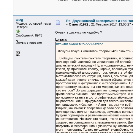
тесней и тесней в своей колыбели - бионосителе.
Oleg
Re: Двухщелевой эксперимент и кванто
Модератор своей темы
«
Ответ #1972 :
21 Февраля 2017, 13:06:27 
Ветеран
Оживить дискуссию надобно ?
Сообщений: 8943
Цитата:
Йожык в нирване
http://flib.nwalkr.tk/b/222733/read
- Фокусы-покусы квантовой теории 242K скачать: (f
…В общем, пыхтели-пыхтели теоретики, и сошлись 
полноценной частицей, но и полноценной волной. «
диалектический подход!» Ну, и исхитрились… не 
Взяли, да приписали кванту, короче, волновую фу
грандиознейшей дискуссии о том, каков у этой ф
математическая конструкция, якобы, помогающая 
каждый квант является счастливым обладателем в
пространству, и дифракцию с интерференцией. Пр
пространству, скажем, на сто метров, как это опи
сто метров? Вопрос дурацкий, но принципиальный:
физическом смысле – это просто милый трёп. А е
поглощении кванта в фотографическом зёрнышке ил
выработали. Лишь придумали для такого «схлопыв
не придумали. «Как, как…» А вот так: раз – и всё!
Видите, как бывает: теоретики делали всё возмож
полноценные волны – например, звуковые волны и
будучи порождаемы различными независимыми ист
их источников. Но мало кто знает, что со светом 
здорово ни совпадали их спектральные линии. Даж
получить интерференционную картинку, смешивая
могут повторить. Только не сделайте ошибочку, н