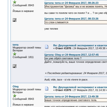
Цитата: terra от 24 Февраля 2017, 08:26:23
Сообщений: 8943
Инструментом "физика" мы и не можем понять. Но
Йожык в нирване
вы сами то поняли чего он понял ? и ... ? он уже о
Цитата: terra от 24 Февраля 2017, 08:33:26
то слои-сливаются
уже теплее
terra
Re: Двухщелевой эксперимент и кванто
Модератор своей темы
«
Ответ #1978 :
24 Февраля 2017, 13:49:38 
Ветеран
Цитата: Oleg от 24 Февраля 2017, 12:57:45
Сообщений: 1811
он уже обрёл световое тело ?
Дайте ,пожалуйста, ваше точное определение свет
«
Последнее редактирование: 24 Февраля 2017, 14
Audi, vide, tace - si vis vivere in pace.
Oleg
Re: Двухщелевой эксперимент и кванто
Модератор своей темы
«
Ответ #1979 :
27 Февраля 2017, 01:14:30 
Ветеран
Цитата: terra от 24 Февраля 2017, 13:49:38
Сообщений: 8943
ваше точное определение светового тела.
Йожык в нирване
вижу что четырехкнижие из шапки амриты до сих по