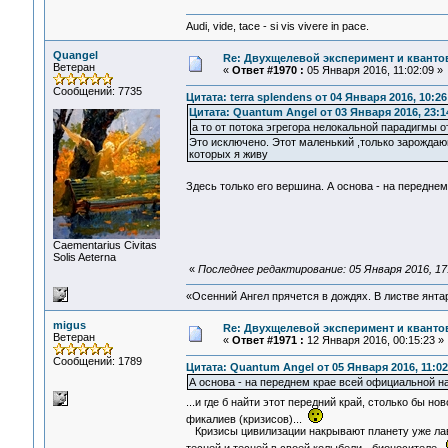
Audi, vide, tace - si vis vivere in pace.
Quangel
Re: Двухщелевой эксперимент и кванто
Ветеран
«
Ответ #1970 :
05 Января 2016, 11:02:09 »
Сообщений: 7735
Цитата: terra splendens от 04 Января 2016, 10:26
Цитата: Quantum Angel от 03 Января 2016, 23:1
а то от потока эгрегора нелокальной парадигмы 
Это исключено. Этот маленький ,только зарождаю
которых я живу
Здесь только его вершина. А основа - на передне
Сaementarius Civitas
Solis Aeterna
«
Последнее редактирование: 05 Января 2016, 17
«Осенний Ангел прячется в дождях. В листве янтарн
migus
Re: Двухщелевой эксперимент и кванто
Ветеран
«
Ответ #1971 :
12 Января 2016, 00:15:23 »
Сообщений: 1789
Цитата: Quantum Angel от 05 Января 2016, 11:02
А основа - на переднем крае всей официальной на
...и где б найти этот передний край, столько бы н
фикалиев (кризисов)...
Кризисы цивилизации накрывают планету уже лави