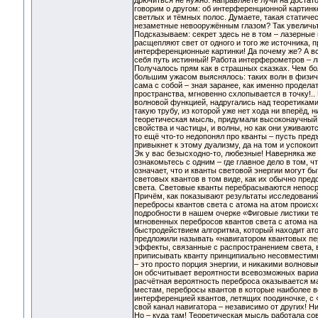
дрючиться не нужно: направляете лучи на достат
говорим о другом: об интерференционной картинке
светлых и тёмных полос. Думаете, такая статичес
незаметные невооружённым глазом? Так увеличьте
Подсказываем: секрет здесь не в том – лазерные
расщепляют свет от одного и того же источника, 
интерференционные картинки! Да почему же? А в
себя путь истинный! Работа интерферометров – 
Получалось прям как в страшных сказках. Чем бо
большим ужасом выяснялось: таких волн в физиче
сама с собой – зная заранее, как именно продела
пространства, мгновенно схлопывается в точку!.
волновой функцией, надругались над теоретиками, 
такую трубу, из которой уже нет хода ни вперёд, 
теоретическая мысль, придумали высоконаучный т
свойства и частицы, и волны, но как они уживаются
то ещё что-то недопонял про кванты – пусть пред
привыкнет к этому дуализму, да на том и успоко
Эк у вас безысходно-то, любезные! Наверняка же 
ознакомьтесь с одним – где главное дело в том, 
означает, что и кванты световой энергии могут бы
световых квантов в том виде, как их обычно пред
света. Световые кванты перебрасываются непоср
Причём, как показывают результаты исследовани
перебросы квантов света с атома на атом происхо
подробности в нашем очерке «Фиговые листики те
мгновенных перебросов квантов света с атома на 
быстродействием алгоритма, который находит ато
предложили называть «навигатором квантовых пер
эффекты, связанные с распространением света, в
приписывать кванту принципиально несовместимы
– это просто порция энергии, и никакими волновы
он обсчитывает вероятности всевозможных вариант
расчётная вероятность переброса оказывается м
местам, перебросы квантов в которые наиболее 
интерференцией квантов, летящих поодиночке, с «
свой канал навигатора – независимо от других! Н
Но – куда там! Теоретическая мысль работала со