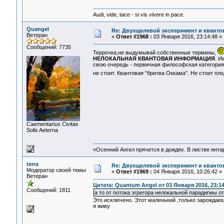
Audi, vide, tace - si vis vivere in pace.
Quangel
Re: Двухщелевой эксперимент и кванто
Ветеран
«
Ответ #1968 :
03 Января 2016, 23:14:48 »
Сообщений: 7735
Террочка,не выдумывай собственные термины,
НЕЛОКАЛЬНАЯ КВАНТОВАЯ ИНФОРМАЦИЯ
. И
свою очередь - первичная философская категория
не стоит. Квантовая "бритва Оккама". Не стоит п
Сaementarius Civitas
Solis Aeterna
«Осенний Ангел прячется в дождях. В листве янтарн
terra
Re: Двухщелевой эксперимент и кванто
Модератор своей темы
«
Ответ #1969 :
04 Января 2016, 10:26:42 »
Ветеран
Цитата: Quantum Angel от 03 Января 2016, 23:14
Сообщений: 1811
а то от потока эгрегора нелокальной парадигмы 
Это исключено. Этот маленький ,только зарождаю
я живу