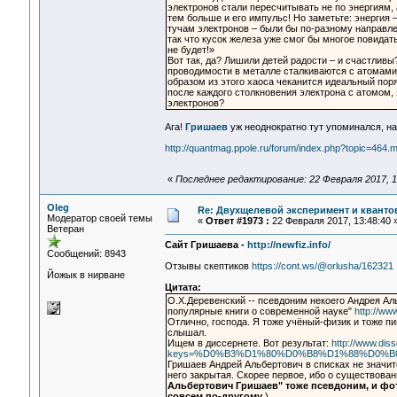
электронов стали пересчитывать не по энергиям, 
тем больше и его импульс! Но заметьте: энергия –
тучам электронов – были бы по-разному направл
так что кусок железа уже смог бы многое повидат
не будет!»
Вот так, да? Лишили детей радости – и счастливы
проводимости в металле сталкиваются с атомами,
образом из этого хаоса чеканится идеальный поря
после каждого столкновения электрона с атомом,
электронов?
Ага!
Гришаев
уж неоднократно тут упоминался, н
http://quantmag.ppole.ru/forum/index.php?topic=46
«
Последнее редактирование: 22 Февраля 2017, 1
Oleg
Re: Двухщелевой эксперимент и кванто
Модератор своей темы
«
Ответ #1973 :
22 Февраля 2017, 13:48:40 
Ветеран
Сайт Гришаева -
http://newfiz.info/
Сообщений: 8943
Отзывы скептиков
https://cont.ws/@orlusha/162321
Йожык в нирване
Цитата:
О.Х.Деревенский -- псевдоним некоего Андрея А
популярные книги о современной науке"
http://www
Отлично, господа. Я тоже учёный-физик и тоже п
слышал.
Ищем в диссернете. Вот результат:
http://www.dis
keys=%D0%B3%D1%80%D0%B8%D1%88%D0%B0%D0%
Гришаев Андрей Альбертович в списках не значится
него закрытая. Скорее первое, ибо о существовани
Альбертович Гришаев" тоже псевдоним, и фот
совсем по-другому
.)