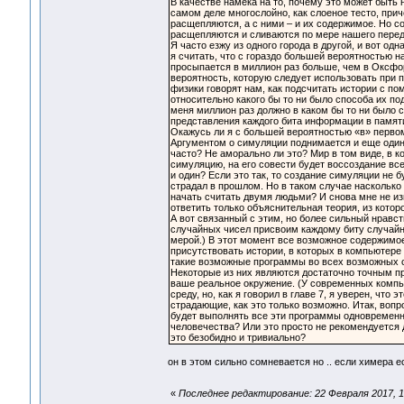
В качестве намека на то, почему это может быть
самом деле многослойно, как слоеное тесто, прич
расщепляются, а с ними – и их содержимое. Но со
расщепляются и сливаются по мере нашего передв
Я часто езжу из одного города в другой, и вот од
я считать, что с гораздо большей вероятностью н
просыпается в миллион раз больше, чем в Оксфорд
вероятность, которую следует использовать при п
физики говорят нам, как подсчитать истории с п
относительно какого бы то ни было способа их по
меня миллион раз должно в каком бы то ни было с
представления каждого бита информации в памяти
Окажусь ли я с большей вероятностью «в» перво
Аргументом о симуляции поднимается и еще один 
часто? Не аморально ли это? Мир в том виде, в к
симуляцию, на его совести будет воссоздание все
и один? Если это так, то создание симуляции не б
страдал в прошлом. Но в таком случае насколько
начать считать двумя людьми? И снова мне не изв
ответить только объяснительная теория, из котор
А вот связанный с этим, но более сильный нрав
случайных чисел присвоим каждому биту случайным
мерой.) В этот момент все возможное содержимо
присутствовать истории, в которых в компьютере
такие возможные программы во всех возможных с
Некоторые из них являются достаточно точным пр
ваше реальное окружение. (У современных компь
среду, но, как я говорил в главе 7, я уверен, чт
страдающие, как это только возможно. Итак, вопр
будет выполнять все эти программы одновременн
человечества? Или это просто не рекомендуется 
это безобидно и тривиально?
он в этом сильно сомневается но .. если химера е
«
Последнее редактирование: 22 Февраля 2017, 1