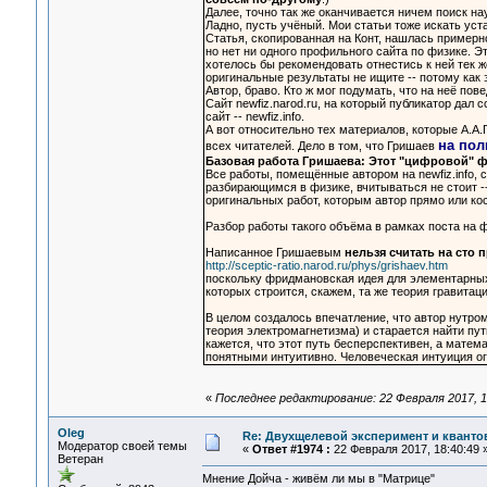
Далее, точно так же оканчивается ничем поиск нау
Ладно, пусть учёный. Мои статьи тоже искать уст
Статья, скопированная на Конт, нашлась примерн
но нет ни одного профильного сайта по физике. Эт
хотелось бы рекомендовать отнестись к ней тек же
оригинальные результаты не ищите -- потому как 
Автор, браво. Кто ж мог подумать, что на неё пов
Сайт newfiz.narod.ru, на который публикатор дал
сайт -- newfiz.info.
А вот относительно тех материалов, которые А.А
на пол
всех читателей. Дело в том, что Гришаев
Базовая работа Гришаева: Этот "цифровой" 
Все работы, помещённые автором на newfiz.info, 
разбирающимся в физике, вчитываться не стоит --
оригинальных работ, которым автор прямо или ко
Разбор работы такого объёма в рамках поста на 
Написанное Гришаевым
нельзя считать на сто 
http://sceptic-ratio.narod.ru/phys/grishaev.htm
поскольку фридмановская идея для элементарных 
которых строится, скажем, та же теория гравитац
В целом создалось впечатление, что автор нутро
теория электромагнетизма) и старается найти пу
кажется, что этот путь бесперспективен, а матем
понятными интуитивно. Человеческая интуиция огр
«
Последнее редактирование: 22 Февраля 2017, 1
Oleg
Re: Двухщелевой эксперимент и кванто
Модератор своей темы
«
Ответ #1974 :
22 Февраля 2017, 18:40:49 
Ветеран
Мнение Дойча - живём ли мы в "Матрице"