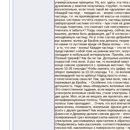
универсальные принципы. Ну, вот, здесь эта тяга
дуализмом у квантов получилась «труба», то нель
восхитительно, если точно такой же «дуализм» о
«Каждой частице, - твердил он, - можно сопостав
частицы, т.е. на произведение её массы на скоро
разных системах отсчёта скорость частицы разная 
лабораторной системе отсчёта – при этом её дли
Господа теоретики, что означает сия сингулярно
«начхать и забыть»? Тогда, секундочку, сейчас в
вашему, должна быть дифракция, да? А согласно 
неподвижную частицу. Но в этом случае дебройлев
вас важнее: волны де Бройля или догматы теории 
по каким-то пустякам вроде «А Ваши волны – это в
- а то, что они – волны! Каждая частица – это не
представляет собой «пик на ровном месте», полу
попадают в небольшой интервальчик. Причём, ско
Полный триумф? Как бы не так. Дотошные коллеги
скоростей этих волн. А раз так, то волновой паке
конце совсем сровняется с «ровным местом». При
около 10-26 секунды! Чтобы оценить эту цифру, н
оборот примерно за 10-16 секунды. Т.е., по волн
миллиардной части орбиты! Народ просто отпал… 
статистическом смысле! Там, где пики волн, там 
переживал де Бройль. – Особенно эта статистик
дотошность. Надо лишь обнаружить волновые свой
Это ответственное задание, если верить историк
усмотрели волновые свойства, стали электроны.
две щели. Мол, если не мешать им пролетать им 
интерференционные полосы. Перекроешь одну щел
полосы тоже пропадают… Очень это всё впечатляет
длина волны, понимаете, маленькая. Щелью для не
всего с двумя щелями? Как можно перекрывать од
Дэвиссон и Джермер делали совсем другое – впол
полированный срез монокристалла никеля (с нике
электронов, рассеиваемых кристаллом в обратную
Обнаружились пики рассеяния, соответствовавши
плоскостей, наклонённых к поверхности среза – пр