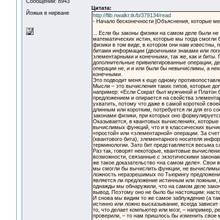
Сообщений: 8943
Цитата:
Йожык в нирване
http://flib.nwalkr.tk/b/379134/read
- Начало бесконечности [Объяснения, которые ме
... Если бы законы физики на самом деле были не
математических истин, которые мы тогда смогли б
физики в том виде, в котором они нам известны, 
битами информации (двоичными знаками или логи
элементарными и конечными, так же, как и биты. 
дополнительные привилегированные операции, де
операции не, и и или были бы невычислимы, а н
конечными.
Это подводит меня к еще одному противопоставлен
Мысли – это вычисления таких типов, которые до
например: «Если Сократ был мужчиной и Платон 
предложением и опирается на свойства элементар
ухватить, потому что даже в самой короткой свое
длинным или коротким, потребуется ли для его с
законами физики, при которых оно формулируетс
Оказывается, в квантовых вычислениях, которые
вычислимых функций, что и в классических вычи
«простой» или «элементарной» операции. За счет
(квантового бита), элементарного носителя инфо
терминологии. Зато бит представляется весьма с
Раз так, говорят некоторые, квантовые вычислени
возможности, связанные с экзотическими закона
же такое доказательство «на самом деле». Свои 
мы смогли бы вычислить функции, не вычислимые 
ложность неразрешимых по Тьюрингу предложений,
является ли предложение истинным или ложным, в
однажды мы обнаружили, что на самом деле закон
вывод. Поэтому оно не было бы настоящим: насто
И снова мы видим то же самое заблуждение (а та
истинно или ложно высказывание, всегда зависит 
то, что делает компьютер или мозг, – например, 
проверили, – то нам пришлось бы изменить свое м