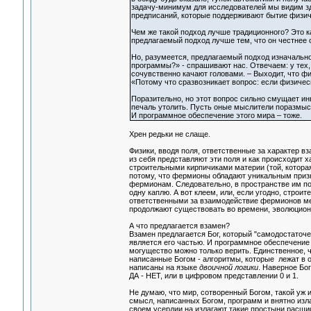
задачу-минимум для исследователей мы видим зд
предписаний, которые поддерживают бытие физич
Чем же такой подход лучше традиционного? Это как
предлагаемый подход лучше тем, что он честнее 
Но, разумеется, предлагаемый подход изначально
программы?» - спрашивают нас. Отвечаем: у тех, 
сочувственно качают головами. – Выходит, что фи
«Потому что сразвозникает вопрос: если физичес
Поразительно, но этот вопрос сильно смущает ины
печаль утолить. Пусть оные мыслители поразмысл
И программное обеспечение этого мира – тоже.
Хрен редьки не слаще.
Физики, вводя поля, ответственные за характер в
из себя представляют эти поля и как происходит 
строительными кирпичиками материи (той, котор
потому, что фермионы обладают уникальным призна
фермионам. Следовательно, в пространстве им по
одну каплю. А вот клеем, или, если угодно, стро
ответственными за взаимодействие фермионов ме
продолжают существовать во времени, эволюциони
А что предлагается взамен?
Взамен предлагается Бог, который "самодостаточе
является его частью. И программное обеспечение 
могущество можно только верить. Единственное, 
написанные Богом - алгоритмы, которые лежат в 
написаны на языке
двоичной логики
. Наверное Бо
ДА - НЕТ, или в цифровом представлении 0 и 1.
Не думаю, что мир, сотворенный Богом, такой уж
смысл, написанных Богом, программ и внятно изла
своем усердии на излагают такие простыни расшиф