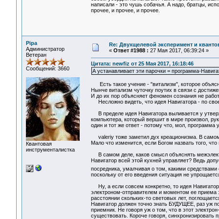
написали - это чушь собачья. А надо, братцы, и
прочее, и прочее, и прочее.
Pipa
Re: Двухщелевой эксперимент и кванто
Администратор
«
Ответ #1988 :
27 Мая 2017, 06:39:24 »
Ветеран
Цитата: newfiz от 25 Мая 2017, 16:18:46
Сообщений: 3660
А устанавливает эти парочки = программа-Навига
Есть такое учение - "витализм", которое объясн
Нынче витализм чуточку поутих в связи с достиже
И до их пор объясняет феномен сознания не работ
Несложно видеть, что идея Навигатора - по своей
В пределе идея Навигатора выливается у утвержд
компьютера, который вершит в мире произвол, рук
один и тот же ответ - потому что, мол, программа 
valeriy тоже заметил дух креационизма. В самом 
Мало что изменится, если Богом назвать того, чт
Квантовая
инструменталистка
В самом деле, каков смысл объяснять межэлектр
Навигатор всей этой кухней управляет? Ведь доп
посредника, умалчивая о том, какими средствами
поскольку от его введения ситуация не упрощаетс
Ну, а если совсем конкретно, то идея Навигатор
электроном-отправителем и моментом ее приема э
расстоянии скольких-то световых лет, поглощаетс
Навигатор должен точно знать БУДУЩЕЕ, раз уж п
приемник. Не говоря уж о том, что в этот электро
существовать. Короче говоря, синхронизировать 