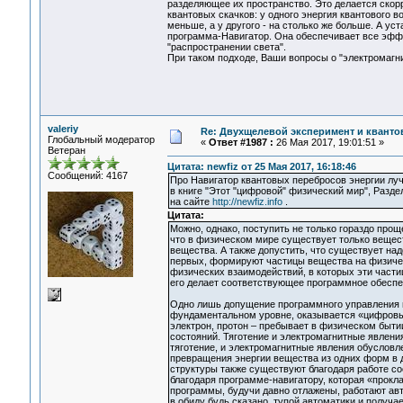
разделяющее их пространство. Это делается скор
квантовых скачков: у одного энергия квантового 
меньше, а у другого - на столько же больше. А уст
программа-Навигатор. Она обеспечивает все эфф
"распространении света".
При таком подходе, Ваши вопросы о "электромагни
valeriy
Re: Двухщелевой эксперимент и кванто
Глобальный модератор
«
Ответ #1987 :
26 Мая 2017, 19:01:51 »
Ветеран
Цитата: newfiz от 25 Мая 2017, 16:18:46
Сообщений: 4167
Про Навигатор квантовых перебросов энергии лу
в книге "Этот "цифровой" физический мир", Разде
на сайте
http://newfiz.info
.
Цитата:
Можно, однако, поступить не только гораздо прощ
что в физическом мире существует только вещест
вещества. А также допустить, что существует на
первых, формируют частицы вещества на физическ
физических взаимодействий, в которых эти частиц
его делает соответствующее программное обеспе
Одно лишь допущение программного управления п
фундаментальном уровне, оказывается «цифровым
электрон, протон – пребывает в физическом быти
состояний. Тяготение и электромагнитные явлени
тяготение, и электромагнитные явления обуслов
превращения энергии вещества из одних форм в 
структуры также существуют благодаря работе с
благодаря программе-навигатору, которая «прокла
программы, будучи давно отлажены, работают авт
в обиду будь сказано, тупой автоматики и получа