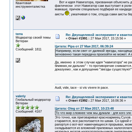
Вот и идея Навигатора, призванная объяснить да
Квантовая
фактически этот Навигатор сам выступает в роли 
инструменталистка
мамаше, причем специально подбирая ее кандидату
аисты
, умалчивая о том, откуда сами аисты бе
terra
Re: Двухщелевой эксперимент и кванто
Модератор своей темы
«
Ответ #1991 :
27 Мая 2017, 15:15:56 »
Ветеран
Цитата: Pipa от 27 Мая 2017, 06:39:24
Сообщений: 1811
Например, если свет от далекой звезды, находящ
мгновенно такая передача произойти не может. А 
Да, именно в этом случае идея "навигатора" не р
ближних,ни дальних" - то противоречие снимается
доказуемо , как и допущение "звезды существуют"
Audi, vide, tace - si vis vivere in pace.
valeriy
Re: Двухщелевой эксперимент и кванто
Глобальный модератор
«
Ответ #1992 :
27 Мая 2017, 16:06:36 »
Ветеран
Цитата: Oleg от 27 Мая 2017, 10:23:48
Сообщений: 4167
То что мир сложнее чем мы думали - для кого зло а
Это точно, как приговаривал красноармеец Сухов. 
стараются, все расползается по швам. Со одной ст
рапортуя о вот-вот намечающихся прорывах, можн
складывается из вложений прилежных налогоплате
незрелых мозгов налогоплательщиков очередными 