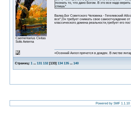
познать то, что дано Богом. В это все надо верит
спишь"
Валер,Бог Советского Человека - Гегелевский Аб
все",Он требует снимать свое самоотчуждение от 
классического домена реальности,требует его пос
Сaementarius Civitas
Solis Aeterna
«Осенний Ангел прячется в дождях. В листве янтарн
Страниц:
1
...
131
132
[
133
]
134
135
...
140
Powered by SMF 1.1.10