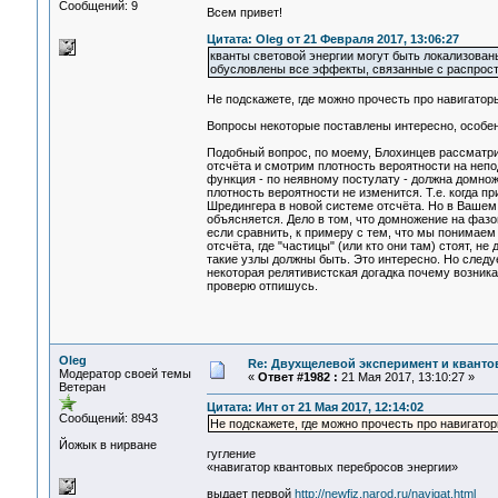
Сообщений: 9
Всем привет!
Цитата: Oleg от 21 Февраля 2017, 13:06:27
кванты световой энергии могут быть локализованы
обусловлены все эффекты, связанные с распростр
Не подскажете, где можно прочесть про навигатор
Вопросы некоторые поставлены интересно, особен
Подобный вопрос, по моему, Блохинцев рассматрив
отсчёта и смотрим плотность вероятности на непо
функция - по неявному постулату - должна домнож
плотность вероятности не изменится. Т.е. когда 
Шредингера в новой системе отсчёта. Но в Вашем 
объясняется. Дело в том, что домножение на фазо
если сравнить, к примеру с тем, что мы понимаем
отсчёта, где "частицы" (или кто они там) стоят, н
такие узлы должны быть. Это интересно. Но следу
некоторая релятивистская догадка почему возника
проверю отпишусь.
Oleg
Re: Двухщелевой эксперимент и кванто
Модератор своей темы
«
Ответ #1982 :
21 Мая 2017, 13:10:27 »
Ветеран
Цитата: Инт от 21 Мая 2017, 12:14:02
Сообщений: 8943
Не подскажете, где можно прочесть про навигато
Йожык в нирване
гугление
«навигатор квантовых перебросов энергии»
выдает первой
http://newfiz.narod.ru/navigat.html