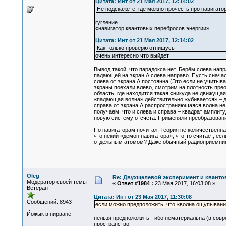
Цитата: Инт от 21 Мая 2017, 12:14:02
Не подскажете, где можно прочесть про навигато
гугление
«навигатор квантовых перебросов энергии»
Цитата: Инт от 21 Мая 2017, 12:14:02
Как только проверю отпишусь
очень интересно что выйдет
Вывод такой, что парадокса нет. Берём слева напр
падающей на экран А слева направо. Пусть снача
слева от экрана А постоянна (Это если не учитыва
экраны поехали влево, смотрим на плотность прео
область, где находится такая «никуда не движущая
«падающая волна» действительно «убивается» – д
справа от экрана А распространяющаяся волна не м
получаем, что и слева и справа – квадрат амплит
новую систему отсчёта. Применяли преобразования 
По навигаторам почитал. Теория не количественна
что некий «демон навигатора», что-то считает, е
отдельным атомом? Даже обычный радиоприёмник 
Oleg
Re: Двухщелевой эксперимент и кванто
Модератор своей темы
«
Ответ #1984 :
23 Мая 2017, 16:03:08 »
Ветеран
Цитата: Инт от 23 Мая 2017, 11:30:08
Сообщений: 8943
если можно предположить, что «волна ощупывани
Йожык в нирване
нельзя предположить - ибо нематериальна (в совр
пространство