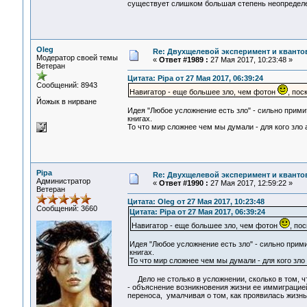
существует слишком большая степень неопр
Oleg
Re: Двухщелевой эксперимент и кванто
Модератор своей темы
«
Ответ #1989 :
27 Мая 2017, 10:23:48 »
Ветеран
Цитата: Pipa от 27 Мая 2017, 06:39:24
Сообщений: 8943
Навигатор - еще большее зло, чем фотон
, пос
Йожык в нирване
Идея "Любое усложнение есть зло" - сильно прим
книгах.
То что мир сложнее чем мы думали - для кого зло а 
Pipa
Re: Двухщелевой эксперимент и кванто
Администратор
«
Ответ #1990 :
27 Мая 2017, 12:59:22 »
Ветеран
Цитата: Oleg от 27 Мая 2017, 10:23:48
Сообщений: 3660
Цитата: Pipa от 27 Мая 2017, 06:39:24
Навигатор - еще большее зло, чем фотон
, по
Идея "Любое усложнение есть зло" - сильно прим
книгах.
То что мир сложнее чем мы думали - для кого зло а
Дело не столько в усложнении, сколько в том, ч
- объяснение возникновения жизни ее иммиграцией
переноса, умалчивая о том, как проявилась жизнь