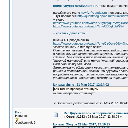
поиск унутре newfiz.narod.ru
тоже выдает кое чт
на сайте его мыло
newfiz@yandex.ru
и он довольно
+ тут появлялся
http://quantmag.ppole.ru/forum/inde
+ видео
https://www.youtube.com/watch?v=ynnyqTYvwg4&
https://www.youtube.com/watch?v=uCEEqkBW254
+
критики даже есть
!
Фильм 4. Природа света -
https://www.youtube.com/watch?v=qQeOu-s04bk&
Vladimir Anufriev 7 месяцев назад
Понять мотивацию Навигатора нам, видимо, не д
в любом случае, нужно честно изучить и описат
сделано. Мы живем в мире навязанных ложных пр
"темной материей" и не менее "темной" энергией
Boris Vahutinskij Год назад
Замечательно обрисована несостоятельность ор
решение поставленной задачи или другими слова
природные явления, т.е. мы пошли по второму к
универсального навигатора, почему он нерешает
Цитата: Инт от 21 Мая 2017, 12:14:02
Как только проверю отпишусь
очень интересно что выйдет
«
Последнее редактирование: 23 Мая 2017, 10:44:
Инт
Re: Двухщелевой эксперимент и кванто
Новичок
«
Ответ #1983 :
23 Мая 2017, 11:30:08 »
Сообщений: 9
Цитата: Oleg от 21 Мая 2017, 13:10:27