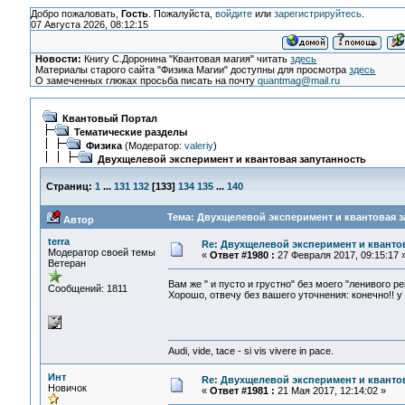
Добро пожаловать,
Гость
. Пожалуйста,
войдите
или
зарегистрируйтесь
.
07 Августа 2026, 08:12:15
Новости:
Книгу С.Доронина "Квантовая магия" читать
здесь
Материалы старого сайта "Физика Магии" доступны для просмотра
здесь
О замеченных глюках просьба писать на почту
quantmag@mail.ru
Квантовый Портал
Тематические разделы
Физика
(Модератор:
valeriy
)
Двухщелевой эксперимент и квантовая запутанность
Страниц:
1
...
131
132
[
133
]
134
135
...
140
Тема: Двухщелевой эксперимент и квантовая з
Автор
terra
Re: Двухщелевой эксперимент и кванто
Модератор своей темы
«
Ответ #1980 :
27 Февраля 2017, 09:15:17 
Ветеран
Вам же " и пусто и грустно" без моего "ленивого р
Сообщений: 1811
Хорошо, отвечу без вашего уточнения: конечно!! у
Audi, vide, tace - si vis vivere in pace.
Инт
Re: Двухщелевой эксперимент и кванто
Новичок
«
Ответ #1981 :
21 Мая 2017, 12:14:02 »