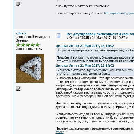
а как пустое может быть кривым ?
в амрите про все это уже было
http://quantmag.ppol
valeriy
Re: Двухщелевой эксперимент и кванто
Глобальный модератор
«
Ответ #1985 :
24 Мая 2017, 10:10:37 »
Ветеран
Цитата: Инт от 21 Мая 2017, 12:14:02
Сообщений: 4167
Вопросы некоторые поставлены интересно, особе
Подобный вопрос, по моему, Блохинцев рассматри
отсчёта и смотрим плотность вероятности на неп
Цитата: Инт от 21 Мая 2017, 12:14:02
В системе отсчёта, где "частицы" (или кто они та
отсчёта - такие узлы должны быть.
Выбор системы координат - это прерогатива экспе
в другом просторном экспериментальном зале рас
вибраций), на котором помешены интерференционн
Экспериментатор имеет возможность или держать э
выбранной скоростью, в зависимости от пожелания
достигающих интерференционной решетки будет р
Импульс частицы = масса, умноженная на скорость
Длина волны частицы (длина волны де Бройля) = по
В зависимости от длины волны, падающих на инте
решетки, по ту сторону от решетки будет формиро
расстояния между щелями, a, и количеством щеле
Первым характерным параметром, возникающего и
effect
,: