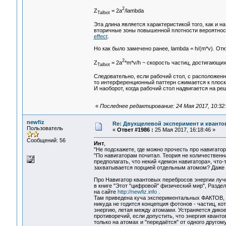
2
Z
= 2a
/lambda
Talbot
Эта длина является характеристикой того, как и 
вторичные зоны повышенной плотности вероятност
effect
.
Но как было замечено ранее, lambda = h/(m*v). От
2
Z
= 2a
*m*v/h ~ скорость частиц, достигающи
Talbot
Следовательно, если рабочий стол, с расположенн
то интерференционный паттерн сжимается к плоск
И наоборот, когда рабочий стол надвигается на ре
«
Последнее редактирование: 24 Мая 2017, 10:32:4
newfiz
Re: Двухщелевой эксперимент и кванто
Пользователь
«
Ответ #1986 :
25 Мая 2017, 16:18:46 »
Сообщений: 56
Инт
,
"Не подскажете, где можно прочесть про навигато
"По навигаторам почитал. Теория не количественн
предполагать, что некий «демон навигатора», что
захватывается порцией отдельным атомом? Даже 
Про Навигатор квантовых перебросов энергии луч
в книге "Этот "цифровой" физический мир", Раздел
на сайте
http://newfiz.info
.
Там приведена куча экспериментальных ФАКТОВ, 
никуда не годится концепция фотонов - частиц, ко
энергию, летая между атомами. Устраняется дико
противоречий, если допустить, что энергия кванто
только на атомах и "передаётся" от одного другому