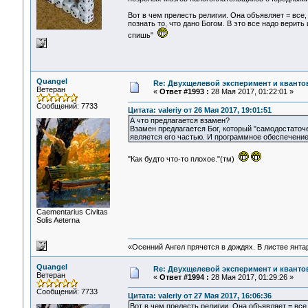
Вот в чем прелесть религии. Она объявляет = все, 
познать то, что дано Богом. В это все надо верит
спишь"
Quangel
Re: Двухщелевой эксперимент и кванто
Ветеран
«
Ответ #1993 :
28 Мая 2017, 01:22:01 »
Сообщений: 7733
Цитата: valeriy от 26 Мая 2017, 19:01:51
А что предлагается взамен?
Взамен предлагается Бог, который "самодостаточ
является его частью. И программное обеспечение 
"Как будто что-то плохое."(тм)
Сaementarius Civitas
Solis Aeterna
«Осенний Ангел прячется в дождях. В листве янтарн
Quangel
Re: Двухщелевой эксперимент и кванто
Ветеран
«
Ответ #1994 :
28 Мая 2017, 01:29:26 »
Сообщений: 7733
Цитата: valeriy от 27 Мая 2017, 16:06:36
Вот в чем прелесть религии. Она объявляет = все, 