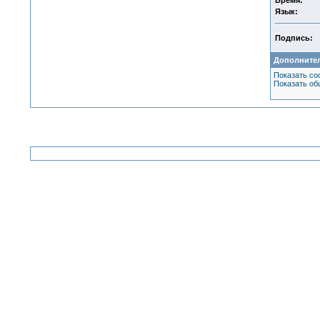
Время:
Язык:
Подпись:
Дополните
Показать со
Показать об