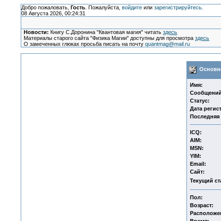
Добро пожаловать,
Гость
. Пожалуйста,
войдите
или
зарегистрируйтесь
.
08 Августа 2026, 00:24:31
Новости:
Книгу С.Доронина "Квантовая магия" читать
здесь
Материалы старого сайта "Физика Магии" доступны для просмотра
здесь
О замеченных глюках просьба писать на почту
quantmag@mail.ru
Основна
Имя:
Сообщений
Статус:
Дата регис
Последняя 
ICQ:
AIM:
MSN:
YIM:
Email:
Сайт:
Текущий ст
Пол:
Возраст:
Расположе