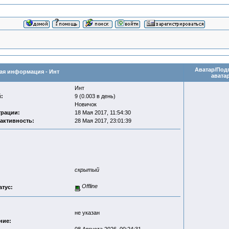
Аватар/Под
я информация - Инт
авата
Инт
:
9 (0.003 в день)
Новичок
трации:
18 Мая 2017, 11:54:30
активность:
28 Мая 2017, 23:01:39
скрытый
Offline
атус:
не указан
ние: