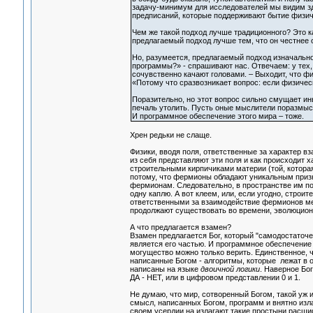
задачу-минимум для исследователей мы видим зд
предписаний, которые поддерживают бытие физич
Чем же такой подход лучше традиционного? Это как
предлагаемый подход лучше тем, что он честнее 
Но, разумеется, предлагаемый подход изначально
программы?» - спрашивают нас. Отвечаем: у тех, 
сочувственно качают головами. – Выходит, что фи
«Потому что сразвозникает вопрос: если физичес
Поразительно, но этот вопрос сильно смущает ины
печаль утолить. Пусть оные мыслители поразмысл
И программное обеспечение этого мира – тоже.
Хрен редьки не слаще.
Физики, вводя поля, ответственные за характер в
из себя представляют эти поля и как происходит 
строительными кирпичиками материи (той, котор
потому, что фермионы обладают уникальным призна
фермионам. Следовательно, в пространстве им по
одну каплю. А вот клеем, или, если угодно, стро
ответственными за взаимодействие фермионов ме
продолжают существовать во времени, эволюциони
А что предлагается взамен?
Взамен предлагается Бог, который "самодостаточе
является его частью. И программное обеспечение 
могущество можно только верить. Единственное, 
написанные Богом - алгоритмы, которые лежат в 
написаны на языке
двоичной логики
. Наверное Бо
ДА - НЕТ, или в цифровом представлении 0 и 1.
Не думаю, что мир, сотворенный Богом, такой уж
смысл, написанных Богом, программ и внятно изла
своем усердии на излагают такие простыни расшиф