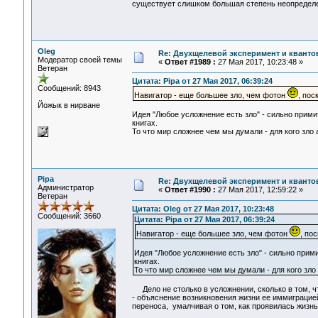
существует слишком большая степень неопр
Oleg
Re: Двухщелевой эксперимент и кванто
Модератор своей темы
«
Ответ #1989 :
27 Мая 2017, 10:23:48 »
Ветеран
Цитата: Pipa от 27 Мая 2017, 06:39:24
Сообщений: 8943
Навигатор - еще большее зло, чем фотон
, пос
Йожык в нирване
Идея "Любое усложнение есть зло" - сильно прим
книгах.
То что мир сложнее чем мы думали - для кого зло а 
Pipa
Re: Двухщелевой эксперимент и кванто
Администратор
«
Ответ #1990 :
27 Мая 2017, 12:59:22 »
Ветеран
Цитата: Oleg от 27 Мая 2017, 10:23:48
Сообщений: 3660
Цитата: Pipa от 27 Мая 2017, 06:39:24
Навигатор - еще большее зло, чем фотон
, по
Идея "Любое усложнение есть зло" - сильно прим
книгах.
То что мир сложнее чем мы думали - для кого зло а
Дело не столько в усложнении, сколько в том, ч
- объяснение возникновения жизни ее иммиграцией
переноса, умалчивая о том, как проявилась жизнь