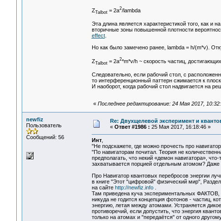
2
Z
= 2a
/lambda
Talbot
Эта длина является характеристикой того, как и 
вторичные зоны повышенной плотности вероятност
effect
.
Но как было замечено ранее, lambda = h/(m*v). От
2
Z
= 2a
*m*v/h ~ скорость частиц, достигающи
Talbot
Следовательно, если рабочий стол, с расположенн
то интерференционный паттерн сжимается к плоск
И наоборот, когда рабочий стол надвигается на ре
«
Последнее редактирование: 24 Мая 2017, 10:32:4
newfiz
Re: Двухщелевой эксперимент и кванто
Пользователь
«
Ответ #1986 :
25 Мая 2017, 16:18:46 »
Сообщений: 56
Инт
,
"Не подскажете, где можно прочесть про навигато
"По навигаторам почитал. Теория не количественн
предполагать, что некий «демон навигатора», что
захватывается порцией отдельным атомом? Даже 
Про Навигатор квантовых перебросов энергии луч
в книге "Этот "цифровой" физический мир", Раздел
на сайте
http://newfiz.info
.
Там приведена куча экспериментальных ФАКТОВ, 
никуда не годится концепция фотонов - частиц, ко
энергию, летая между атомами. Устраняется дико
противоречий, если допустить, что энергия кванто
только на атомах и "передаётся" от одного другому