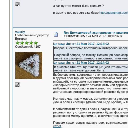
а как пустое может быть кривым ?
в амрите про все это уже было
http://quantmag.ppol
valeriy
Re: Двухщелевой эксперимент и кванто
Глобальный модератор
«
Ответ #1985 :
24 Мая 2017, 10:10:37 »
Ветеран
Цитата: Инт от 21 Мая 2017, 12:14:02
Сообщений: 4167
Вопросы некоторые поставлены интересно, особе
Подобный вопрос, по моему, Блохинцев рассматри
отсчёта и смотрим плотность вероятности на неп
Цитата: Инт от 21 Мая 2017, 12:14:02
В системе отсчёта, где "частицы" (или кто они та
отсчёта - такие узлы должны быть.
Выбор системы координат - это прерогатива экспе
в другом просторном экспериментальном зале рас
вибраций), на котором помешены интерференционн
Экспериментатор имеет возможность или держать э
выбранной скоростью, в зависимости от пожелания
достигающих интерференционной решетки будет р
Импульс частицы = масса, умноженная на скорость
Длина волны частицы (длина волны де Бройля) = по
В зависимости от длины волны, падающих на инте
решетки, по ту сторону от решетки будет формиро
расстояния между щелями, a, и количеством щеле
Первым характерным параметром, возникающего и
effect
,: