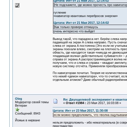
Цитата: Инт от 21 Мая 2017, 12:14:02
Не подскажете, где можно прочесть про навигато
гугление
«навигатор квантовых перебросов энергии»
Цитата: Инт от 21 Мая 2017, 12:14:02
Как только проверю отпишусь
очень интересно что выйдет
Вывод такой, что парадокса нет. Берём слева напр
падающей на экран А слева направо. Пусть снача
слева от экрана А постоянна (Это если не учитыва
экраны поехали влево, смотрим на плотность прео
область, где находится такая «никуда не движущая
«падающая волна» действительно «убивается» – д
справа от экрана А распространяющаяся волна не м
получаем, что и слева и справа – квадрат амплит
новую систему отсчёта. Применяли преобразования 
По навигаторам почитал. Теория не количественна
что некий «демон навигатора», что-то считает, е
отдельным атомом? Даже обычный радиоприёмник 
Oleg
Re: Двухщелевой эксперимент и кванто
Модератор своей темы
«
Ответ #1984 :
23 Мая 2017, 16:03:08 »
Ветеран
Цитата: Инт от 23 Мая 2017, 11:30:08
Сообщений: 8943
если можно предположить, что «волна ощупывани
Йожык в нирване
нельзя предположить - ибо нематериальна (в совр
пространство