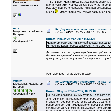
Вот и идея Навигатора, призванная объяснить да
Квантовая
фактически этот Навигатор сам выступает в роли 
инструменталистка
мамаше, причем специально подбирая ее кандидату
аисты
, умалчивая о том, откуда сами аисты бе
terra
Re: Двухщелевой эксперимент и кванто
Модератор своей темы
«
Ответ #1991 :
27 Мая 2017, 15:15:56 »
Ветеран
Цитата: Pipa от 27 Мая 2017, 06:39:24
Сообщений: 1811
Например, если свет от далекой звезды, находящ
мгновенно такая передача произойти не может. А 
Да, именно в этом случае идея "навигатора" не р
ближних,ни дальних" - то противоречие снимается
доказуемо , как и допущение "звезды существуют"
Audi, vide, tace - si vis vivere in pace.
valeriy
Re: Двухщелевой эксперимент и кванто
Глобальный модератор
«
Ответ #1992 :
27 Мая 2017, 16:06:36 »
Ветеран
Цитата: Oleg от 27 Мая 2017, 10:23:48
Сообщений: 4167
То что мир сложнее чем мы думали - для кого зло а
Это точно, как приговаривал красноармеец Сухов. 
стараются, все расползается по швам. Со одной ст
рапортуя о вот-вот намечающихся прорывах, можн
складывается из вложений прилежных налогоплате
незрелых мозгов налогоплательщиков очередными 