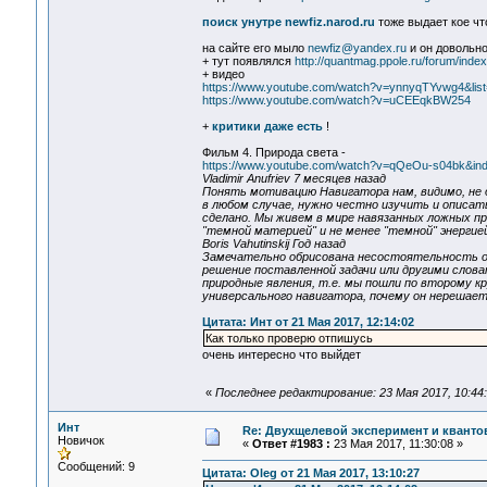
поиск унутре newfiz.narod.ru
тоже выдает кое чт
на сайте его мыло
newfiz@yandex.ru
и он довольно
+ тут появлялся
http://quantmag.ppole.ru/forum/inde
+ видео
https://www.youtube.com/watch?v=ynnyqTYvwg4&
https://www.youtube.com/watch?v=uCEEqkBW254
+
критики даже есть
!
Фильм 4. Природа света -
https://www.youtube.com/watch?v=qQeOu-s04bk&
Vladimir Anufriev 7 месяцев назад
Понять мотивацию Навигатора нам, видимо, не д
в любом случае, нужно честно изучить и описат
сделано. Мы живем в мире навязанных ложных пр
"темной материей" и не менее "темной" энергией
Boris Vahutinskij Год назад
Замечательно обрисована несостоятельность ор
решение поставленной задачи или другими слова
природные явления, т.е. мы пошли по второму к
универсального навигатора, почему он нерешает
Цитата: Инт от 21 Мая 2017, 12:14:02
Как только проверю отпишусь
очень интересно что выйдет
«
Последнее редактирование: 23 Мая 2017, 10:44:
Инт
Re: Двухщелевой эксперимент и кванто
Новичок
«
Ответ #1983 :
23 Мая 2017, 11:30:08 »
Сообщений: 9
Цитата: Oleg от 21 Мая 2017, 13:10:27