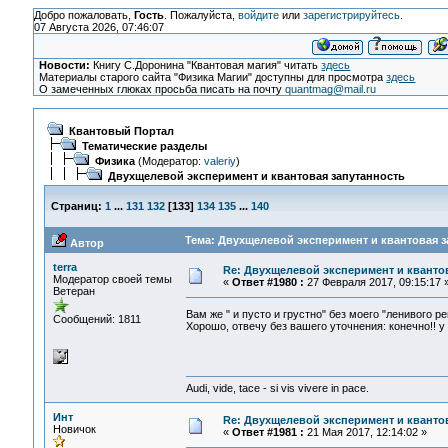
Добро пожаловать,
Гость
. Пожалуйста,
войдите
или
зарегистрируйтесь
.
07 Августа 2026, 07:46:07
Новости:
Книгу С.Доронина "Квантовая магия" читать
здесь
Материалы старого сайта "Физика Магии" доступны для просмотра
здесь
О замеченных глюках просьба писать на почту
quantmag@mail.ru
Квантовый Портал
Тематические разделы
Физика
(Модератор:
valeriy
)
Двухщелевой эксперимент и квантовая запутанность
Страниц:
1
...
131
132
[
133
]
134
135
...
140
Тема: Двухщелевой эксперимент и квантовая з
Автор
terra
Re: Двухщелевой эксперимент и кванто
Модератор своей темы
«
Ответ #1980 :
27 Февраля 2017, 09:15:17 
Ветеран
Вам же " и пусто и грустно" без моего "ленивого р
Сообщений: 1811
Хорошо, отвечу без вашего уточнения: конечно!! у
Audi, vide, tace - si vis vivere in pace.
Инт
Re: Двухщелевой эксперимент и кванто
Новичок
«
Ответ #1981 :
21 Мая 2017, 12:14:02 »