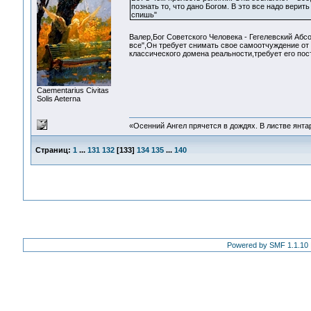
познать то, что дано Богом. В это все надо верит
спишь"
Валер,Бог Советского Человека - Гегелевский Аб
все",Он требует снимать свое самоотчуждение от 
классического домена реальности,требует его пос
Сaementarius Civitas
Solis Aeterna
«Осенний Ангел прячется в дождях. В листве янтарн
Страниц:
1
...
131
132
[
133
]
134
135
...
140
Powered by SMF 1.1.10