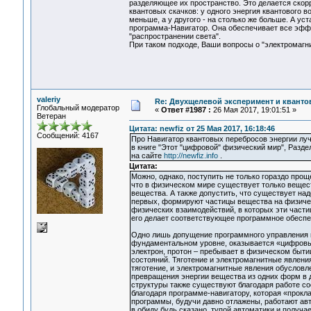
разделяющее их пространство. Это делается скор
квантовых скачков: у одного энергия квантового 
меньше, а у другого - на столько же больше. А уст
программа-Навигатор. Она обеспечивает все эфф
"распространении света".
При таком подходе, Ваши вопросы о "электромагни
valeriy
Re: Двухщелевой эксперимент и кванто
Глобальный модератор
«
Ответ #1987 :
26 Мая 2017, 19:01:51 »
Ветеран
Цитата: newfiz от 25 Мая 2017, 16:18:46
Сообщений: 4167
Про Навигатор квантовых перебросов энергии лу
в книге "Этот "цифровой" физический мир", Разде
на сайте
http://newfiz.info
.
Цитата:
Можно, однако, поступить не только гораздо прощ
что в физическом мире существует только вещест
вещества. А также допустить, что существует на
первых, формируют частицы вещества на физическ
физических взаимодействий, в которых эти частиц
его делает соответствующее программное обеспе
Одно лишь допущение программного управления п
фундаментальном уровне, оказывается «цифровым
электрон, протон – пребывает в физическом быти
состояний. Тяготение и электромагнитные явлени
тяготение, и электромагнитные явления обуслов
превращения энергии вещества из одних форм в 
структуры также существуют благодаря работе с
благодаря программе-навигатору, которая «прокла
программы, будучи давно отлажены, работают авт
в обиду будь сказано, тупой автоматики и получа