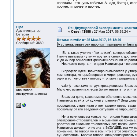
написали - это чушь собачья. А надо, братцы, и
прочее, и прочее, и прочее.
Pipa
Re: Двухщелевой эксперимент и кванто
Администратор
«
Ответ #1988 :
27 Мая 2017, 06:39:24 »
Ветеран
Цитата: newfiz от 25 Мая 2017, 16:18:46
Сообщений: 3660
А устанавливает эти парочки = программа-Навига
Есть такое учение - "витализм", которое объясн
Нынче витализм чуточку поутих в связи с достиже
И до их пор объясняет феномен сознания не работ
Несложно видеть, что идея Навигатора - по своей
В пределе идея Навигатора выливается у утвержд
компьютера, который вершит в мире произвол, рук
один и тот же ответ - потому что, мол, программа 
valeriy тоже заметил дух креационизма. В самом 
Мало что изменится, если Богом назвать того, чт
Квантовая
инструменталистка
В самом деле, каков смысл объяснять межэлектр
Навигатор всей этой кухней управляет? Ведь доп
посредника, умалчивая о том, какими средствами
поскольку от его введения ситуация не упрощаетс
Ну, а если совсем конкретно, то идея Навигатор
электроном-отправителем и моментом ее приема э
расстоянии скольких-то световых лет, поглощаетс
Навигатор должен точно знать БУДУЩЕЕ, раз уж п
приемник. Не говоря уж о том, что в этот электро
существовать. Короче говоря, синхронизировать 