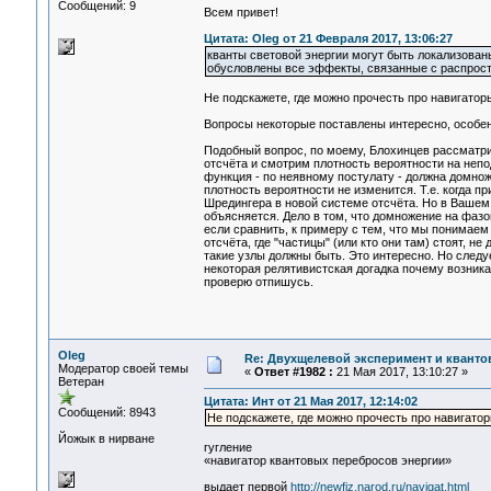
Сообщений: 9
Всем привет!
Цитата: Oleg от 21 Февраля 2017, 13:06:27
кванты световой энергии могут быть локализованы
обусловлены все эффекты, связанные с распростр
Не подскажете, где можно прочесть про навигатор
Вопросы некоторые поставлены интересно, особен
Подобный вопрос, по моему, Блохинцев рассматрив
отсчёта и смотрим плотность вероятности на непо
функция - по неявному постулату - должна домнож
плотность вероятности не изменится. Т.е. когда 
Шредингера в новой системе отсчёта. Но в Вашем 
объясняется. Дело в том, что домножение на фазо
если сравнить, к примеру с тем, что мы понимаем
отсчёта, где "частицы" (или кто они там) стоят, н
такие узлы должны быть. Это интересно. Но следу
некоторая релятивистская догадка почему возника
проверю отпишусь.
Oleg
Re: Двухщелевой эксперимент и кванто
Модератор своей темы
«
Ответ #1982 :
21 Мая 2017, 13:10:27 »
Ветеран
Цитата: Инт от 21 Мая 2017, 12:14:02
Сообщений: 8943
Не подскажете, где можно прочесть про навигато
Йожык в нирване
гугление
«навигатор квантовых перебросов энергии»
выдает первой
http://newfiz.narod.ru/navigat.html