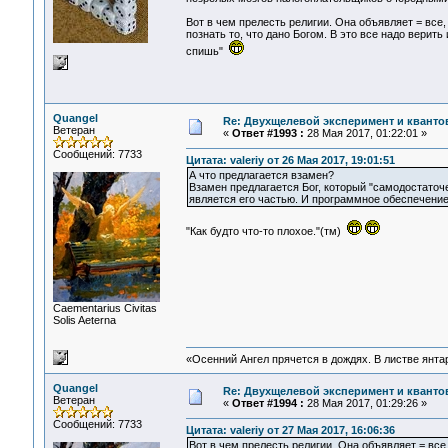
Вот в чем прелесть религии. Она объявляет = все, 
познать то, что дано Богом. В это все надо верит
спишь"
Quangel
Re: Двухщелевой эксперимент и кванто
Ветеран
«
Ответ #1993 :
28 Мая 2017, 01:22:01 »
Сообщений: 7733
Цитата: valeriy от 26 Мая 2017, 19:01:51
А что предлагается взамен?
Взамен предлагается Бог, который "самодостаточ
является его частью. И программное обеспечение 
"Как будто что-то плохое."(тм)
Сaementarius Civitas
Solis Aeterna
«Осенний Ангел прячется в дождях. В листве янтарн
Quangel
Re: Двухщелевой эксперимент и кванто
Ветеран
«
Ответ #1994 :
28 Мая 2017, 01:29:26 »
Сообщений: 7733
Цитата: valeriy от 27 Мая 2017, 16:06:36
Вот в чем прелесть религии. Она объявляет = все, 