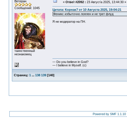
Ветеран
«
Ответ #2092 :
23 Августа 2025, 13:44:30 »
Сообщений: 1045
Цитата: Корнак7 от 10 Августа 2025, 19:04:21
Феникс избыточно лоялен и не трет флуд
Я не модератор на ПН.
таинственный
незнакомец
— Do you believe in God?
— I believe in Myself. (c)
Страниц:
1
...
138
139
[
140
]
Powered by SMF 1.1.10