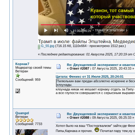
G_55.jpg
(716.15 Кб, 1110x664 - просмотрено 1512 раз.)
«
Последнее редактирование: 01 Августа 2025, 17:20:19 от 
Корнак7
Re: Двухщелевой эксперимент и кванто
Модератор своей темы
«
Ответ #2087 :
07 Августа 2025, 20:43:33 »
Ветеран
Цитата: Феникс от 31 Июля 2025, 20:24:01
Сообщений: 959
Пилюлькин вам предан абсолютно искренне и беск
клоунады.
клоунада никак не мешает корнаку отдать за Пипу
а все глупости совершаются с серьезным выраже
Quangel
Re: Двухщелевой эксперимент и кванто
Ветеран
«
Ответ #2088 :
09 Августа 2025, 05:25:33 »
Сообщений: 7733
Хотел было на ваш "Постнагвализм" зайти,где Фе
Пипы,Карнака и прочих.
Почитал пару тем,ну 