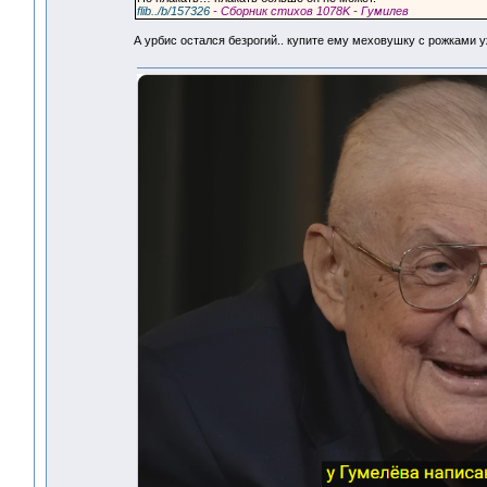
flib../b/157326
- Сборник стихов 1078K - Гумилев
А урбис остался безрогий.. купите ему меховушку с рожками 