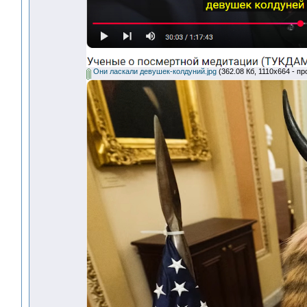
Они ласкали девушек-колдуний.jpg
(362.08 Кб, 1110x664 - п