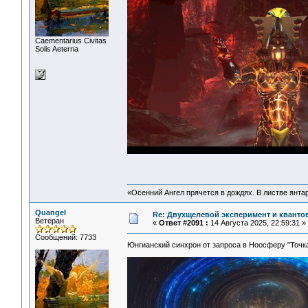
Сaementarius Civitas
Solis Aeterna
«Осенний Ангел прячется в дождях. В листве янтарн
Quangel
Re: Двухщелевой эксперимент и кванто
Ветеран
«
Ответ #2091 :
14 Августа 2025, 22:59:31 »
Сообщений: 7733
Юнгианский синхрон от запроса в Ноосферу "Точ