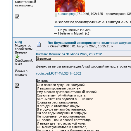
таинственный
незнакомец
succub.png
(27.19 Кб, 102x125 - просмотрено 138
«
Последнее редактирование: 20 Октября 2025, 1
— Do you believe in God?
— I believe in Myself. (c)
Oleg
Re: Двухщелевой эксперимент и квантовая запута
Модератор
«
Ответ #2086 :
01 Августа 2025, 16:25:13 »
своей темы
Ветеран
Цитата: Феникс от 31 Июля 2025, 20:27:12
близнецы
Сообщений:
8943
феникс из пепла таперича девАчка? хороший пепел.. вторая ко
Йожык в
youtu.be/LFJT44VL3E4?t=1802
нирване
Цитата:
Они ласкали девушек-колдуний
И ведали кровавые распятья.
Ему в веках достался странный жребий —
Служить мечтой убийцы и поэта,
Быть может, как родился он – на небе
Кровавая растаяла комета.
В его душе столетние обиды,
В его душе печали без названья.
На все сады Мадонны и Киприды
Не променяет он воспоминанья.
Он злобен, но не злобой святотатца,
И нежен цвет его атласной кожи.
Он может улыбаться и смеяться,
Но плакать… плакать больше он не может.