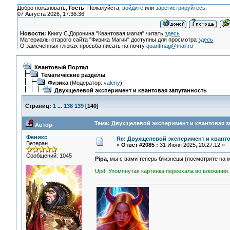
Добро пожаловать,
Гость
. Пожалуйста,
войдите
или
зарегистрируйтесь
.
07 Августа 2026, 17:36:36
Новости:
Книгу С.Доронина "Квантовая магия" читать
здесь
Материалы старого сайта "Физика Магии" доступны для просмотра
здесь
О замеченных глюках просьба писать на почту
quantmag@mail.ru
Квантовый Портал
Тематические разделы
Физика
(Модератор:
valeriy
)
Двухщелевой эксперимент и квантовая запутанность
Страниц:
1
...
138
139
[
140
]
Тема: Двухщелевой эксперимент и квантовая з
Автор
Феникс
Re: Двухщелевой эксперимент и кванто
Ветеран
«
Ответ #2085 :
31 Июля 2025, 20:27:12 »
Сообщений: 1045
Pipa
, мы с вами теперь близнецы (посмотрите на м
Upd. Упомянутая картинка переехала во вложения.