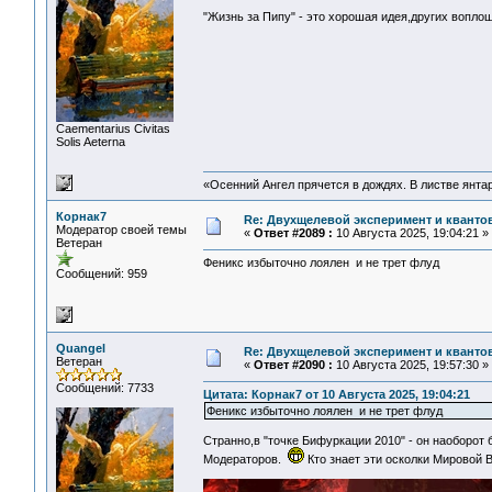
"Жизнь за Пипу" - это хорошая идея,других вопл
Сaementarius Civitas
Solis Aeterna
«Осенний Ангел прячется в дождях. В листве янтарн
Корнак7
Re: Двухщелевой эксперимент и кванто
Модератор своей темы
«
Ответ #2089 :
10 Августа 2025, 19:04:21 »
Ветеран
Феникс избыточно лоялен и не трет флуд
Сообщений: 959
Quangel
Re: Двухщелевой эксперимент и кванто
Ветеран
«
Ответ #2090 :
10 Августа 2025, 19:57:30 »
Сообщений: 7733
Цитата: Корнак7 от 10 Августа 2025, 19:04:21
Феникс избыточно лоялен и не трет флуд
Странно,в "точке Бифуркации 2010" - он наоборот
Модераторов.
Кто знает эти осколки Мировой 