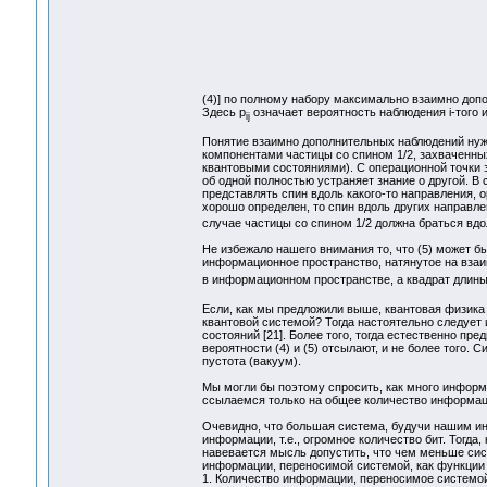
(4)] по полному набору максимально взаимно доп
Здесь p
означает вероятность наблюдения i-того 
ij
Понятие взаимно дополнительных наблюдений нуж
компонентами частицы со спином 1/2, захваченных
квантовыми состояниями). С операционной точки 
об одной полностью устраняет знание о другой. В 
представлять спин вдоль какого-то направления, о
хорошо определен, то спин вдоль других направл
случае частицы со спином 1/2 должна браться вдоль
Не избежало нашего внимания то, что (5) может 
информационное пространство, натянутое на взаим
в информационном пространстве, а квадрат длины
Если, как мы предложили выше, квантовая физика 
квантовой системой? Тогда настоятельно следует 
состояний [21]. Более того, тогда естественно пр
вероятности (4) и (5) отсылают, и не более того
пустота (вакуум).
Мы могли бы поэтому спросить, как много информа
ссылаемся только на общее количество информаци
Очевидно, что большая система, будучи нашим и
информации, т.е., огромное количество бит. Тогд
навевается мысль допустить, что чем меньше си
информации, переносимой системой, как функции 
1. Количество информации, переносимое системой