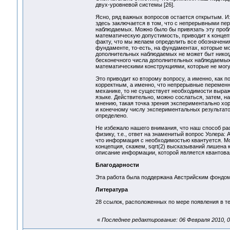
двух-уровневой системы [26].
Ясно, ряд важных вопросов остается открытым. 
здесь заключается в том, что с непрерывными пе
наблюдаемых. Можно было бы привязать эту пробл
математическую допустимость, приводит к концеп
факту, что мы желаем определить все обозначен
фундаменте, то-есть, на фундаментах, которые м
дополнительных наблюдаемых не может быт никог
бесконечного числа дополнительных наблюдаемых
математическими конструкциями, которые не мог
Это приводит ко второму вопросу, а именно, как 
корректным, а именно, что непрерывные переменн
механике, то не существует необходимости выра
языке. Действительно, можно сослаться, затем, н
мнению, такая точка зрения экспериментально хор
и конечному числу экспериментальных результато
определено.
Не избежало нашего внимания, что наш способ р
физику, т.е., ответ на знаменитый вопрос Уолера
что информация с необходимостью квантуется. Мож
концепция, скажем, sqrt(2) высказываний лишена
описание информации, которой является квантова
Благодарности
Эта работа была поддержана Австрийским фондом
Литература
28 ссылок, расположенных по мере появления в те
«
Последнее редактирование: 06 Февраля 2010, 07