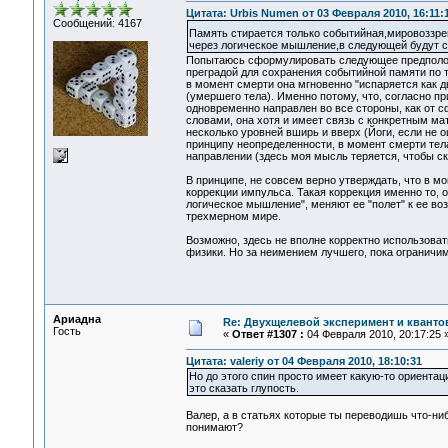
Цитата: Urbis Numen от 03 Февраля 2010, 16:11:
Сообщений: 4167
Память стирается только событийная,мировоззре
через логическое мышление,в следующей будут с
Попытаюсь сформулировать следующее предположе
преградой для сохранения событийной памяти по т
в момент смерти она мгновенно "испаряется как д
(умершего тела). Именно потому, что, согласно п
одновременно направлен во все стороны, как от 
словами, она хотя и имеет связь с конкретным ма
несколько уровней вширь и вверх (Йоги, если не о
принципу неопределенности, в момент смерти тела
направлении (здесь моя мысль теряется, чтобы ск
В принципе, не совсем верно утверждать, что в м
коррекции импульса. Такая коррекция именно то, 
логическое мышление", меняют ее "полет" к ее во
трехмерном мире.
Возможно, здесь не вполне корректно использовать
физики. Но за неимением лучшего, пока ограничим
Ариадна
Re: Двухщелевой эксперимент и кванто
Гость
«
Ответ #1307 :
04 Февраля 2010, 20:17:25 
Цитата: valeriy от 04 Февраля 2010, 18:10:31
Но до этого спин просто имеет какую-то ориентац
это сказать глупость.
Валер, а в статьях которые ты переводишь что-ни
понимают?