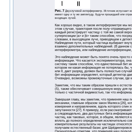
Рис. 7
Двухлучевой интерферометр. Источник испускает ко
имеют одну и ту же амплитуду, будучи прошедшей или отра
входящих лучей.
Как хорошо видно, в таком интерферометре мы може
этом случае, траектория после полу-отражающего 
каждый регистрирует частицу с той же самой веро
суперпозиции |a> и |b> таким способом, что поср
словами, в выходящем луче, приводящем к детекто
Наблюдение пути, который частица выбирает вну
взаимно дополнительных наблюдений. (В данном сл
интерферометра, или наблюдение интерференции, 
Это наблюдение может быть понято очень просто 
информации. Что касается экспериментатора, она
систему таким способом, что единственный бит и
котором ни какая информация не потерялась бы, чт
или II, дает разряд, должен быть полностью случ
бит информации определяет, который детектор дает
Очевидно, возможны промежуточные случаи, где к
Заметим, что мы таким образом пришли к естест
(5), также обеспечивает совершенную меру для п
только с частичной видимостью, так что информац
Завершая главу, мы заметим, что применяя наш п
механики, главным образом закон Малюса [26], к
измерения и направлением, вдоль которого спин 
запутанности [27]. К примеру, если рассматриваю
а следовадельно, два доступных бита информации
частиц, как таковых, которое, в общем, являются
вплоть до полного определения исключительно со
измерительные результаты на частицах относятся 
получаем естественный базис для Шрёдингеровског
Окончательно отметим, что применяя наш подход