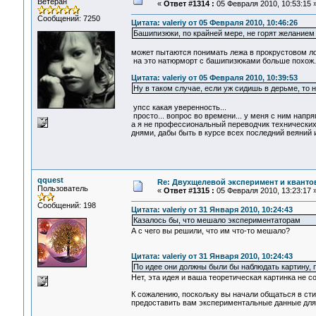
Ветеран
«
Ответ #1314 :
05 Февраля 2010, 10:53:15 
Сообщений: 7250
Цитата: valeriy от 05 Февраля 2010, 10:46:26
Башипизюки, по крайней мере, не горят желанием 
может пытаются понимать лежа в прокрустовом л
на это натюрморт с башипизюками больше похож..
Цитата: valeriy от 05 Февраля 2010, 10:39:53
Ну в таком случае, если уж сидишь в дерьме, то н
упсс какая уверенность...
просто... вопрос во времени... у меня с ним напряг.
а я не профессиональный переводчик технических
днями, дабы быть в курсе всех последний веяний и
qquest
Re: Двухщелевой эксперимент и кванто
Пользователь
«
Ответ #1315 :
05 Февраля 2010, 13:23:17 
Сообщений: 198
Цитата: valeriy от 31 Января 2010, 10:24:43
Казалось бы, что мешало экспериментаторам
А с чего вы решили, что им что-то мешало?
Цитата: valeriy от 31 Января 2010, 10:24:43
По идее они должны были бы наблюдать картину, п
Нет, эта идея и ваша теоретическая картинка не
К сожалению, поскольку вы начали общаться в стил
предоставить вам экспериментальные данные для