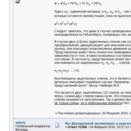
σ
= a*σ
+ i*b*σ
+ i*c*σ
+ i*d*σ
0
x
y
z
Здесь σ
- единичная матрица, а σ
, σ
, и σ
- три 
0
x
y
z
которые остаются неизвестными, пока не выполне
2
2
2
2
a
+ b
+c
+d
=1
Следует заметить, что даже в случае проведенны
неопределенности Гейзенберга, понимаешь-ли), м
В случае двух и более зацепленных спинов уже с
преобразований, дающей рецепт для описания все
группы, она описывает всевозможные движения це
Представление может быть полностью приводимым.
зависимости от того, в каких возможных состояни
состояние. В частности, представление может быт
конгломераты из зацепленных n
, n
, n
, ... спино
1
2
3
n
+n
+n
+ ... = N.
1
2
3
Конгломераты зацепленных спинов, это и являются
детально описывает подобные случаи. Например, с
представлений групп". Автор: Наймарк М.А.
Что касается двух зацепленных 1/2 спинов, их неп
верху, сумма двух спинов равна нулю. Это означа
спинов называется запутанными. Так и должно бы
не только спины, но и орбитальные моменты
! Нет
«
Последнее редактирование: 04 Февраля 2010, 18
valeriy
Re: Двухщелевой эксперимент и кванто
Глобальный модератор
«
Ответ #1306 :
04 Февраля 2010, 19:27:12 
Ветеран