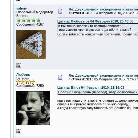
valeriy
Re: Двухщелевой эксперимент и кванто
Глобальный модератор
«
Ответ #1310 :
04 Февраля 2010, 20:54:21 
Ветеран
Цитата: Любовь от 04 Февраля 2010, 20:43:36
Сообщений: 4167
и Вы точно знаете что назвали спином?
или умеете что-то измерять да обсчитывать?
Если у тебя есть конкретные претензии, прошу пе
Любовь
Re: Двухщелевой эксперимент и кванто
Ветеран
«
Ответ #1311 :
05 Февраля 2010, 08:37:40 
Сообщений: 7250
Цитата: Bit от 04 Февраля 2010, 21:18:03
Полезная ведь вещь (перевод), надо ее поближе 
при этом надо учитывать, что перевод дело тонко
синевы выбритого человека в Синюю бороду...
а когда квантовую запутанность объясняют башипи