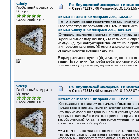
valeriy
Re: Двухщелевой эксперимент и кванто
Глобальный модератор
«
Ответ #1317 :
06 Февраля 2010, 10:21:55 
Ветеран
Цитата: qquest от 05 Февраля 2010, 13:23:17
Сообщений: 4167
Нет, эта идея и ваша теоретическая картинка не
Твое утверждение расходиться с тем, в частности
Цитата: valeriy от 05 Февраля 2010, 18:01:34
Очевидно, возможны промежуточные случаи, где 
Здравый смысл подсказывет, что если есть непрер
из двух: (а) существует критическая точка, в пр
и интерференционного; (б) смена диффузного и ин
от одной крайней позиции к другой.
Я придерживаюсь пункта (б), и как видно, он не 
выше. Но вот пункт (а) требовал бы для своего о
принципом суперпозиции, одним из основополага
valeriy
Re: Двухщелевой эксперимент и кванто
Глобальный модератор
«
Ответ #1318 :
06 Февраля 2010, 10:38:07 
Ветеран
Цитата: qquest от 05 Февраля 2010, 13:23:17
Сообщений: 4167
К сожалению, поскольку вы начали общаться в сти
предоставить вам экспериментальные данные дл
Это звучит довольно странно. Если я упомянул соч
довольно толковый физик-экспериментатор и этого у
так обмолвился? Ах да, ты наверное умеешь читат
ключе, в котором тебе удобнее.
Ну а то, что ты не желаешь предоставить экспери
что ты, тем самым, скрываешь данные, которые, 
казалось бы, наоборот, у тебя должен был бы поя