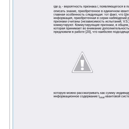
где p
- вероятность признака i, появляющегося в 
i
описать знание, приобретенное в единичном кван
главная особенность следующая: тот факт, что Ш
информация, приобретенная в серии наблюдений р
признаки считаны (независимость испытаний, V.S.)
коммутируют. Коммутирующие признаки, в общем, 
которая принимает во внимание дополнительност
предложили в работе [20], что наиболее подходя
которую можно рассматривать как сумму индивид
информационное содержание I
квантовой сист
total