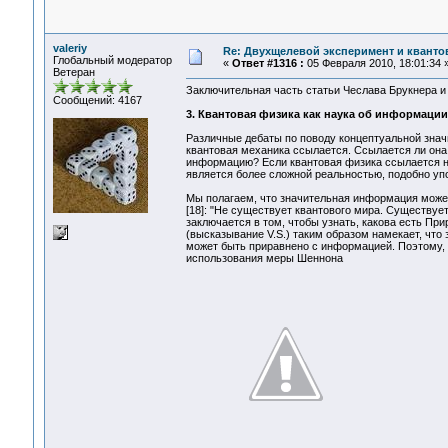
valeriy
Re: Двухщелевой эксперимент и кванто
Глобальный модератор
«
Ответ #1316 :
05 Февраля 2010, 18:01:34 
Ветеран
Заключительная часть статьи Чеслава Брукнера и
Сообщений: 4167
3. Квантовая физика как наука об информации
Различные дебаты по поводу концептуальной значи
квантовая механика ссылается. Ссылается ли она 
информацию? Если квантовая физика ссылается на 
является более сложной реальностью, подобно у
Мы полагаем, что значительная информация может 
[18]: "Не существует квантового мира. Существуе
заключается в том, чтобы узнать, какова есть Прир
(высказывание V.S.) таким образом намекает, что
может быть приравнено с информацией. Поэтому,
использования меры Шеннона