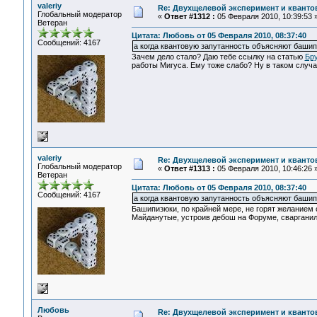
valeriy
Re: Двухщелевой эксперимент и кванто
Глобальный модератор
«
Ответ #1312 :
05 Февраля 2010, 10:39:53 
Ветеран
Цитата: Любовь от 05 Февраля 2010, 08:37:40
Сообщений: 4167
а когда квантовую запутанность объясняют башип
Зачем дело стало? Даю тебе ссылку на статью
Бру
работы Мигуса. Ему тоже слабо? Ну в таком случае
valeriy
Re: Двухщелевой эксперимент и кванто
Глобальный модератор
«
Ответ #1313 :
05 Февраля 2010, 10:46:26 
Ветеран
Цитата: Любовь от 05 Февраля 2010, 08:37:40
Сообщений: 4167
а когда квантовую запутанность объясняют башип
Башипизюки, по крайней мере, не горят желанием с
Майданутые, устроив дебош на Форуме, сварганили
Любовь
Re: Двухщелевой эксперимент и кванто