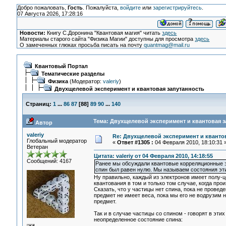
Добро пожаловать,
Гость
. Пожалуйста,
войдите
или
зарегистрируйтесь
.
07 Августа 2026, 17:28:16
Новости:
Книгу С.Доронина "Квантовая магия" читать
здесь
Материалы старого сайта "Физика Магии" доступны для просмотра
здесь
О замеченных глюках просьба писать на почту
quantmag@mail.ru
Квантовый Портал
Тематические разделы
Физика
(Модератор:
valeriy
)
Двухщелевой эксперимент и квантовая запутанность
Страниц:
1
...
86
87
[
88
]
89
90
...
140
Тема: Двухщелевой эксперимент и квантовая з
Автор
valeriy
Re: Двухщелевой эксперимент и кванто
Глобальный модератор
«
Ответ #1305 :
04 Февраля 2010, 18:10:31 
Ветеран
Цитата: valeriy от 04 Февраля 2010, 14:18:55
Сообщений: 4167
Ранее мы обсуждали квантовые корреляционные 
спин был равен нулю. Мы называем состояния этих 
Ну правильно, каждый из электронов имеет полу-ц
квантования в том и только том случае, когда про
Сказать, что у частицы нет спина, пока не проведе
предмет не имеет веса, пока мы его не водрузим 
предмет.
Так и в случае частицы со спином - говорят в эт
неопределенное состояние спина: