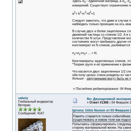
Здесь σ
- единичная матрица, а σ
, σ
0
x
y
измерений. Существует ограничение н
2
2
2
2
a
+ b
+c
+d
=1
Следует заметить, что даже в случае
наблюдать только проекцию на ось ква
В случае двух и более зацепленных с
движений частицы со спином 1/2. А в 
количестве N штук. Представление мож
состояниях могут пребывать другие сп
конгломерат из N спинов, разбивается
n
+n
+n
+ ... = N.
1
2
3
Конгломераты зацепленных спинов, это
"Теория групп и её применение к физи
Что касается двух зацепленных 1/2 спи
оба полу-целых спина рождены из част
больше -
запутанными могут быть не 
«
Последнее редактирование: 04 Февра
valeriy
Re: Двухщелевой эксперим
Глобальный модератор
«
Ответ #1306 :
04 Февраля 20
Ветеран
Цитата: Urbis Numen от 03 Февраля 2
Сообщений: 4167
Память стирается только событийная
существовать в новом теле как подсо
Попытаюсь сформулировать следующее 
сторону материальной жизни. На самом