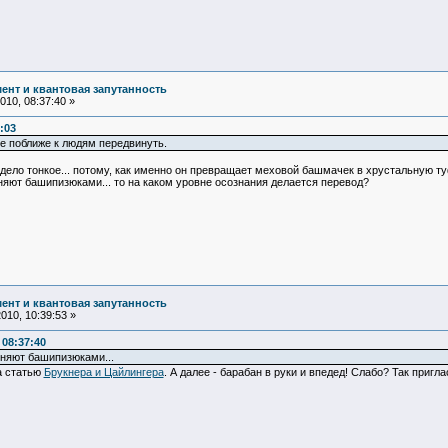
ент и квантовая запутанность
10, 08:37:40 »
:03
ее поближе к людям передвинуть.
 дело тонкое... потому, как именно он превращает меховой башмачек в хрустальную ту
няют башипизюками... то на каком уровне осознания делается перевод?
ент и квантовая запутанность
10, 10:39:53 »
08:37:40
сняют башипизюками...
а статью
Брукнера и Цайлингера
. А далее - барабан в руки и впедед! Слабо? Так пригл