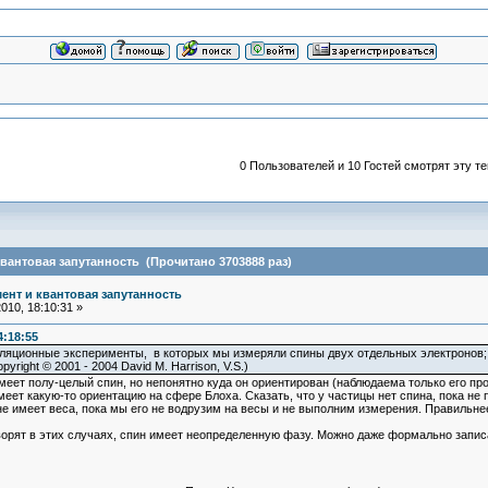
0 Пользователей и 10 Гостей смотрят эту те
вантовая запутанность (Прочитано 3703888 раз)
ент и квантовая запутанность
10, 18:10:31 »
4:18:55
ляционные эксперименты, в которых мы измеряли спины двух отдельных электронов;
right © 2001 - 2004 David M. Harrison, V.S.)
меет полу-целый спин, но непонятно куда он ориентирован (наблюдаема только его прое
меет какую-то ориентацию на сфере Блоха. Сказать, что у частицы нет спина, пока не 
не имеет веса, пока мы его не водрузим на весы и не выполним измерения. Правильнее 
оворят в этих случаях, спин имеет неопределенную фазу. Можно даже формально запис