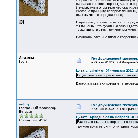
стороны от локального источника (уме
направлен во все стороны, как от сфе
(телом), она в этом теле не локализов
согласно принципу неопределенности, 
сказать что-то определенное).
В принципе, не совсем верно утвержда
ты пишешь - "те духовные законы,кото
то женщины в этом трехмерном мире.
Возможно, здесь не вполне корректно 
Ариадна
Re: Двухщелевой эксперим
Гость
«
Ответ #1307 :
04 Февраля 20
Цитата: valeriy от 04 Февраля 2010, 1
Но до этого спин просто имеет какую-
Валер, а в статьях которые ты перево
valeriy
Re: Двухщелевой эксперим
Глобальный модератор
«
Ответ #1308 :
04 Февраля 20
Ветеран
Цитата: Ариадна от 04 Февраля 2010,
Сообщений: 4167
Валер, а в статьях которые ты перево
Там уже полагается, что читатель хоро