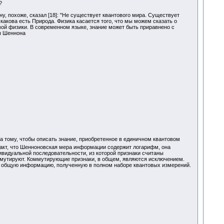
?
у, похоже, сказал [18]: "Не существует квантового мира. Существует
какова есть Природа. Физика касается того, что мы можем сказать о
овой физики. В современном языке, знание может быть приравнено с
ы Шеннона
а тому, чтобы описать знание, приобретенное в единичном квантовом
факт, что Шенноновская мера информации содержит логарифм, она
ивидуальной последовательности, из которой признаки считаны
коммутируют. Коммутирующие признаки, в общем, являются исключением.
т общую информацию, полученную в полном наборе квантовых измерений.