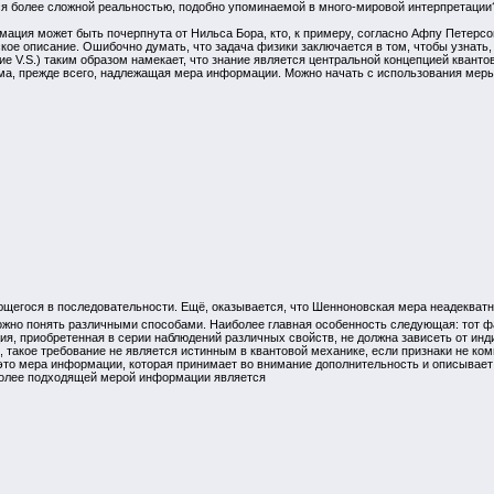
тся более сложной реальностью, подобно упоминаемой в много-мировой интерпретации
ация может быть почерпнута от Нильса Бора, кто, к примеру, согласно Афпу Петерсон
кое описание. Ошибочно думать, что задача физики заключается в том, чтобы узнать, 
ние V.S.) таким образом намекает, что знание является центральной концепцией квант
ма, прежде всего, надлежащая мера информации. Можно начать с использования мер
яющегося в последовательности. Ещё, оказывается, что Шенноновская мера неадекватн
можно понять различными способами. Наиболее главная особенность следующая: тот 
я, приобретенная в серии наблюдений различных свойств, не должна зависеть от инд
о, такое требование не является истинным в квантовой механике, если признаки не 
 это мера информации, которая принимает во внимание дополнительность и описывае
иболее подходящей мерой информации является