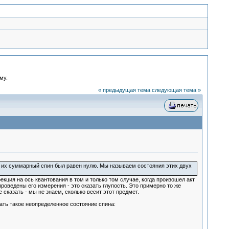
му.
« предыдущая тема
следующая тема »
 их суммарный спин был равен нулю. Мы называем состояния этих двух
кция на ось квантования в том и только том случае, когда произошел акт
проведены его измерения - это сказать глупость. Это примерно то же
сказать - мы не знаем, сколько весит этот предмет.
ать такое неопределенное состояние спина: