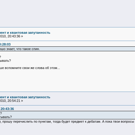
ент и квантовая запутанность
10, 20:43:36 »
0:28:03
шо знает, что такое спин.
?
тывать?
ше вспомните свои же слова об этом...
ент и квантовая запутанность
10, 20:54:21 »
20:43:36
?
тывать?
и, прошу перечислить по пунктам, тогда будет предмет к дебатам. А пока твои вопрос