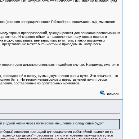
амые неизвестные, которые остаются неизвестными, пока не выполнен ряд
ров (принцип неопределенности Гейзенберга, понимаешь-ли), мы можем
унимодулярных преобразований, дающей рецепт для описания всевозможных
целостного N-мерного объекта - зацепленных полу-целых спинов в
а можно описывать, вне зависимости от того, в каких возможных
и, представление может быть частично приводимым, когда весь
о теория групп детально описывает подобные случаи. Например, смотрите
е, приведенной в верху, сумма двух спинов равна нулю. Это означает, что
должно быть. Но теория неприводимых представлений групп говорит
авления, составленные из орбитальных моментов.
Записан
й в одной жизни через логическое мышление,в следующей будут
берга) является преградой для сохранения событийной памяти по ту
паряется как дымка" - рассеивается или мгновенно излучается во все