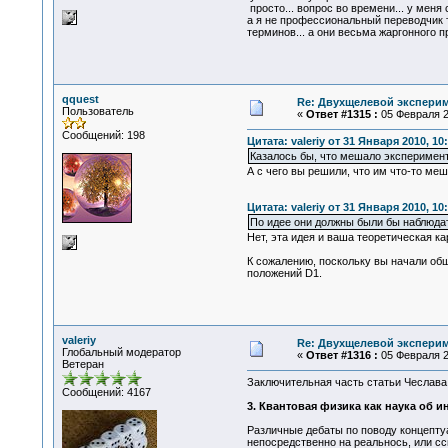
просто... вопрос во времени... у меня с
а я не профессиональный переводчик т
терминов... а они весьма жаргонного п
qquest
Re: Двухщелевой эксперим
Пользователь
«
Ответ #1315 :
05 Февраля 20
Сообщений: 198
Цитата: valeriy от 31 Января 2010, 10
Казалось бы, что мешало эксперимен
А с чего вы решили, что им что-то ме
Цитата: valeriy от 31 Января 2010, 10
По идее они должны были бы наблюдать
Нет, эта идея и ваша теоретическая 
К сожалению, поскольку вы начали общ
положений D1.
valeriy
Re: Двухщелевой эксперим
Глобальный модератор
«
Ответ #1316 :
05 Февраля 20
Ветеран
Заключительная часть статьи Чеслава 
Сообщений: 4167
3. Квантовая физика как наука об 
Различные дебаты по поводу концептуа
непосредственно на реальнось, или сс