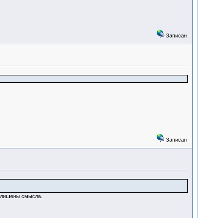
Записан
Записан
ы лишены смысла.