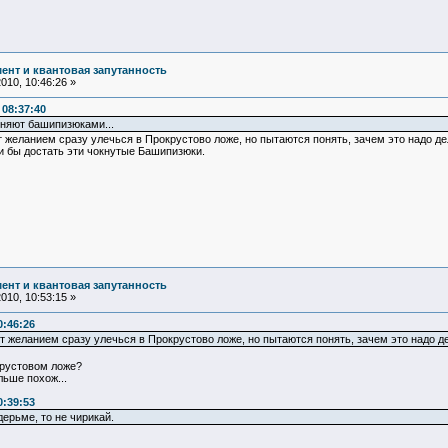
ент и квантовая запутанность
10, 10:46:26 »
08:37:40
сняют башипизюками...
т желанием сразу улечься в Прокрустово ложе, но пытаются понять, зачем это надо д
и бы достать эти чокнутые Башипизюки.
ент и квантовая запутанность
10, 10:53:15 »
0:46:26
т желанием сразу улечься в Прокрустово ложе, но пытаются понять, зачем это надо д
крустовом ложе?
ьше похож...
0:39:53
дерьме, то не чирикай.