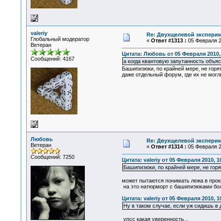
valeriy
Re: Двухщелевой эксперим
Глобальный модератор
«
Ответ #1313 :
05 Февраля 20
Ветеран
Цитата: Любовь от 05 Февраля 2010, 
Сообщений: 4167
а когда квантовую запутанность объя
Башипизюки, по крайней мере, не горя
даже отдельный форум, где их не могл
Любовь
Re: Двухщелевой эксперим
Ветеран
«
Ответ #1314 :
05 Февраля 20
Сообщений: 7250
Цитата: valeriy от 05 Февраля 2010, 1
Башипизюки, по крайней мере, не горя
может пытаются понимать лежа в про
на это натюрморт с башипизюками бол
Цитата: valeriy от 05 Февраля 2010, 1
Ну в таком случае, если уж сидишь в 
упсс какая уверенность...