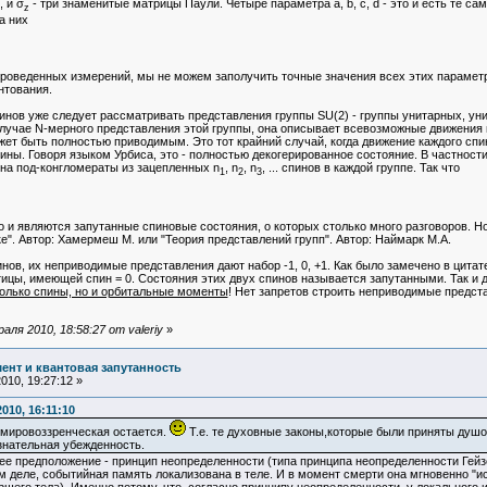
, и σ
- три знаменитые матрицы Паули. Четыре параметра a, b, c, d - это и есть те с
z
а них
 проведенных измерений, мы не можем заполучить точные значения всех этих парамет
нтования.
пинов уже следует рассматривать представления группы SU(2) - группы унитарных, 
случае N-мерного представления этой группы, она описывает всевозможные движения 
ет быть полностью приводимым. Это тот крайний случай, когда движение каждого спин
ины. Говоря языком Урбиса, это - полностью декогерированное состояние. В частност
 на под-конгломераты из зацепленных n
, n
, n
, ... спинов в каждой группе. Так что
1
2
3
 и являются запутанные спиновые состояния, о которых столько много разговоров. Н
ке". Автор: Хамермеш М. или "Теория представлений групп". Автор: Наймарк М.А.
нов, их неприводимые представления дают набор -1, 0, +1. Как было замечено в цитат
ицы, имеющей спин = 0. Состояния этих двух спинов называется запутанными. Так и 
только спины, но и орбитальные моменты
! Нет запретов строить неприводимые предст
ля 2010, 18:58:27 от valeriy
»
ент и квантовая запутанность
10, 19:27:12 »
010, 16:11:10
,мировоззренческая остается.
Т.е. те духовные законы,которые были приняты душо
знательная убежденность.
предположение - принцип неопределенности (типа принципа неопределенности Гейзен
 деле, событийная память локализована в теле. И в момент смерти она мгновенно "ис