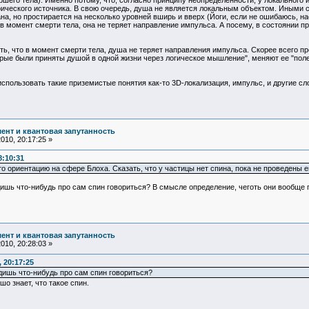
ршего тела). Именно потому, что, согласно принципу неопределенности, у локального
рического источника. В свою очередь, душа не является локальным объектом. Иными 
ана, но простирается на несколько уровней вширь и вверх (Йоги, если не ошибаюсь, на
в момент смерти тела, она не теряет направление импульса. А посему, в состоянии п
ть, что в момент смерти тела, душа не теряет направления импульса. Скорее всего пр
рые были приняты душой в одной жизни через логическое мышление", меняют ее "полет
использовать такие приземистые понятия как-то 3D-локализация, импульс, и другие сл
ент и квантовая запутанность
10, 20:17:25 »
8:10:31
то ориентацию на сфере Блоха. Сказать, что у частицы нет спина, пока не проведены ег
дишь что-нибудь про сам спин говориться? В смысле определение, чеготь они вообще
ент и квантовая запутанность
10, 20:28:03 »
 20:17:25
дишь что-нибудь про сам спин говориться?
шо знает, что такое спин.