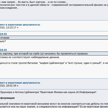
 ним напряг... бо жисть бьет ключом... и не по голове...
ехнических текстов и в данной области - современной экспериментальной физике не 
роисхождения...
ент и квантовая запутанность
10, 13:23:17 »
:24:43
таторам
шало?
:24:43
 картину, при которой на горбе (а) начались бы проявляться провалы
картинка не соответствуют наблюдаемым данным.
аться в стиле тролля Виталия, "мафия Цайлингера" и "всё глупые, один я умный", я
ент и квантовая запутанность
10, 18:01:34 »
Брукнера и Антона Цайлингера "Квантовая Физика как наука об Информации".
информации
льной значимости квантовой механики могут во многом смотреться как дебаты по пов
ылается она на наше знание, а следовательно на информацию? Если квантовая физика 