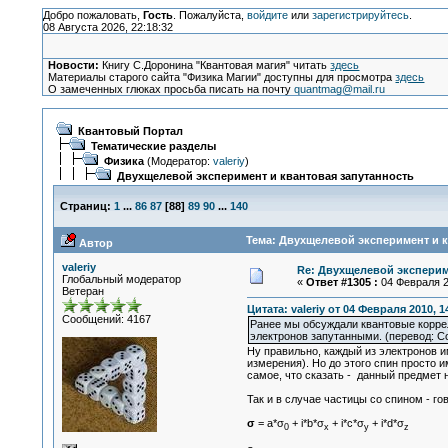
Добро пожаловать,
Гость
. Пожалуйста,
войдите
или
зарегистрируйтесь
.
08 Августа 2026, 22:18:32
Новости:
Книгу С.Доронина "Квантовая магия" читать
здесь
Материалы старого сайта "Физика Магии" доступны для просмотра
здесь
О замеченных глюках просьба писать на почту
quantmag@mail.ru
Квантовый Портал
Тематические разделы
Физика
(Модератор:
valeriy
)
Двухщелевой эксперимент и квантовая запутанность
Страниц:
1
...
86
87
[
88
]
89
90
...
140
Тема: Двухщелевой эксперимент и к
Автор
valeriy
Re: Двухщелевой эксперим
Глобальный модератор
«
Ответ #1305 :
04 Февраля 20
Ветеран
Цитата: valeriy от 04 Февраля 2010, 1
Сообщений: 4167
Ранее мы обсуждали квантовые корре
электронов запутанными. (перевод: Copy
Ну правильно, каждый из электронов и
измерения). Но до этого спин просто и
самое, что сказать - данный предмет 
Так и в случае частицы со спином - г
σ
= a*σ
+ i*b*σ
+ i*c*σ
+ i*d*σ
0
x
y
z