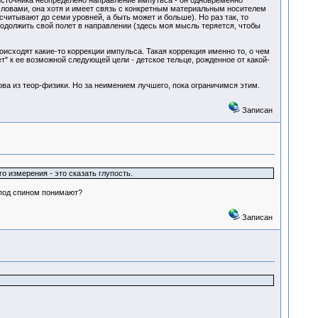
 источника неопределено направление импутьса - он одновременно
словами, она хотя и имеет связь с конкретным материальным носителем
считывают до семи уровней, а быть может и больше). Но раз так, то
родолжить свой полет в направлении (здесь моя мысль теряется, чтобы
оисходят какие-то коррекции импульса. Такая коррекция именно то, о чем
" к ее возможной следующей цели - детское тельце, рожденное от какой-
ова из теор-физики. Но за неимением лучшего, пока ограничимся этим.
Записан
о измерения - это сказать глупость.
 под спином понимают?
Записан