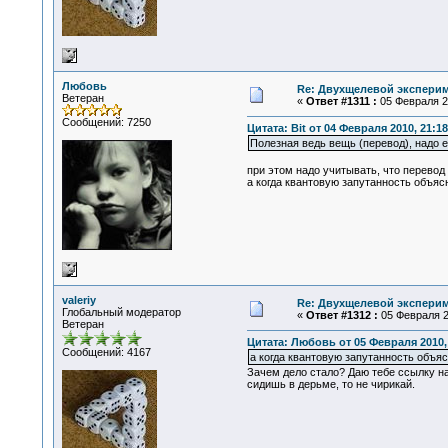
Любовь
Re: Двухщелевой эксперим
Ветеран
«
Ответ #1311 :
05 Февраля 20
Сообщений: 7250
Цитата: Bit от 04 Февраля 2010, 21:18
Полезная ведь вещь (перевод), надо 
при этом надо учитывать, что перевод
а когда квантовую запутанность объяс
valeriy
Re: Двухщелевой эксперим
Глобальный модератор
«
Ответ #1312 :
05 Февраля 20
Ветеран
Цитата: Любовь от 05 Февраля 2010, 
Сообщений: 4167
а когда квантовую запутанность объя
Зачем дело стало? Даю тебе ссылку н
сидишь в дерьме, то не чирикай.