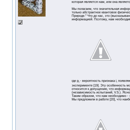
которая является нам, или она являе
Мы полагаем, что значительная информ
только абстрактное квантовое физичес
Природе." Что до нас, это (высказыва
информацией. Поэтому, нам необходи
где p
- вероятность признака i, появл
i
эксперименте [19]. Эту особенность 
относится к допущению, что информаци
(независимость испытаний, V.S.). Ясн
Таким образом, что нам необходимо -
Мы предложили в работе [20], что на