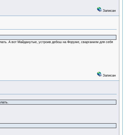
Записан
елать. А вот Майданутые, устроив дебош на Форуме, сварганили для себя
Записан
елать.