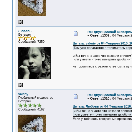
Любовь
Re: Двухщелевой эксперим
Ветеран
«
Ответ #1309 :
04 Февраля 20
Сообщений: 7250
Цитата: valeriy от 04 Февраля 2010, 2
Там уже полагается, что читатель хоро
и Вы точно знаете что назвали спином
или умеете что-то измерять да обсчи
не торопитесь с резким ответом, а луч
valeriy
Re: Двухщелевой эксперим
Глобальный модератор
«
Ответ #1310 :
04 Февраля 20
Ветеран
Цитата: Любовь от 04 Февраля 2010, 
Сообщений: 4167
и Вы точно знаете что назвали спином
или умеете что-то измерять да обсчи
Если у тебя есть конкретные претензи