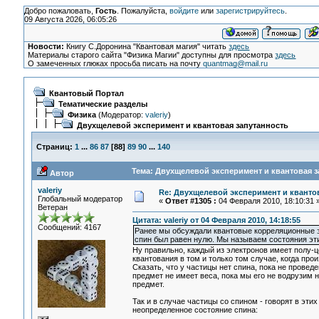
Добро пожаловать,
Гость
. Пожалуйста,
войдите
или
зарегистрируйтесь
.
09 Августа 2026, 06:05:26
Новости:
Книгу С.Доронина "Квантовая магия" читать
здесь
Материалы старого сайта "Физика Магии" доступны для просмотра
здесь
О замеченных глюках просьба писать на почту
quantmag@mail.ru
Квантовый Портал
Тематические разделы
Физика
(Модератор:
valeriy
)
Двухщелевой эксперимент и квантовая запутанность
Страниц:
1
...
86
87
[
88
]
89
90
...
140
Тема: Двухщелевой эксперимент и квантовая з
Автор
valeriy
Re: Двухщелевой эксперимент и кванто
Глобальный модератор
«
Ответ #1305 :
04 Февраля 2010, 18:10:31 
Ветеран
Цитата: valeriy от 04 Февраля 2010, 14:18:55
Сообщений: 4167
Ранее мы обсуждали квантовые корреляционные 
спин был равен нулю. Мы называем состояния этих 
Ну правильно, каждый из электронов имеет полу-ц
квантования в том и только том случае, когда про
Сказать, что у частицы нет спина, пока не проведе
предмет не имеет веса, пока мы его не водрузим 
предмет.
Так и в случае частицы со спином - говорят в эт
неопределенное состояние спина: