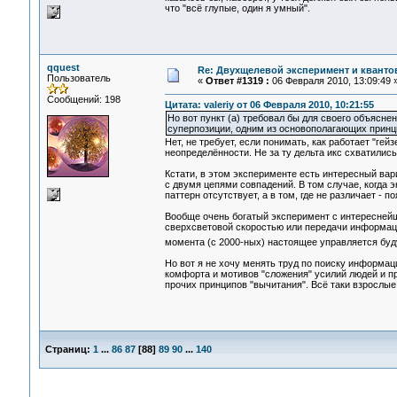
что "всё глупые, один я умный".
qquest
Re: Двухщелевой эксперимент и кванто
Пользователь
«
Ответ #1319 :
06 Февраля 2010, 13:09:49 
Сообщений: 198
Цитата: valeriy от 06 Февраля 2010, 10:21:55
Но вот пункт (а) требовал бы для своего объясн
суперпозиции, одним из основополагающих принц
Нет, не требует, если понимать, как работает "ге
неопределённости. Не за ту дельта икс схватились,
Кстати, в этом эксперименте есть интересный вари
с двумя цепями совпадений. В том случае, когда 
паттерн отсутствует, а в том, где не различает - п
Вообще очень богатый эксперимент с интересней
сверхсветовой скоростью или передачи информации
момента (с 2000-ных) настоящее управляется бу
Но вот я не хочу менять труд по поиску информац
комфорта и мотивов "сложения" усилий людей и пр
прочих принципов "вычитания". Всё таки взрослые
Страниц:
1
...
86
87
[
88
]
89
90
...
140