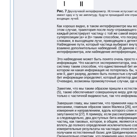
Рис. 7
Двухлучевой интерферометр. Источник испускает ко
имеют одну и ту же амплитуду, будучи прошедшей или отра
входящих лучей.
Как хорошо видно, в таком интерферометре мы може
этом случае, траектория после полу-отражающего 
каждый регистрирует частицу с той же самой веро
суперпозиции |a> и |b> таким способом, что поср
словами, в выходящем луче, приводящем к детекто
Наблюдение пути, который частица выбирает вну
взаимно дополнительных наблюдений. (В данном сл
интерферометра, или наблюдение интерференции, 
Это наблюдение может быть понято очень просто 
информации. Что касается экспериментатора, она
систему таким способом, что единственный бит и
котором ни какая информация не потерялась бы, чт
или II, дает разряд, должен быть полностью случ
бит информации определяет, который детектор дает
Очевидно, возможны промежуточные случаи, где к
Заметим, что мы таким образом пришли к естест
(5), также обеспечивает совершенную меру для п
только с частичной видимостью, так что информац
Завершая главу, мы заметим, что применяя наш п
механики, главным образом закон Малюса [26], к
измерения и направлением, вдоль которого спин 
запутанности [27]. К примеру, если рассматриваю
а следовадельно, два доступных бита информации
частиц, как таковых, которое, в общем, являются
вплоть до полного определения исключительно со
измерительные результаты на частицах относятся 
получаем естественный базис для Шрёдингеровског
Окончательно отметим, что применяя наш подход