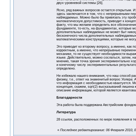
двух-уровневой системы [26].
Ясно, ряд важных вопросов остается открытым. 
здесь заключается в том, что с непрерывными пе
наблюдаемых. Можно было бы привязать эту пробл
математическую допустимость, приводит к концеп
факту, что мы желаем определить все обозначен
фундаменте, то-есть, на фундаментах, которые м
дополнительных наблюдаемых не может быт никог
бесконечного числа дополнительных наблюдаемых
математическими конструкциями, которые не мог
Это приводит ко второму вопросу, а именно, как 
корректным, а именно, что непрерывные переменн
механике, то не существует необходимости выра
языке. Действительно, можно сослаться, затем, н
мнению, такая точка зрения экспериментально хор
и конечному числу экспериментальных результато
определено.
Не избежало нашего внимания, что наш способ р
физику, т.е., ответ на знаменитый вопрос Уолера
что информация с необходимостью квантуется. Мож
концепция, скажем, sqrt(2) высказываний лишена
описание информации, которой является квантова
Благодарности
Эта работа была поддержана Австрийским фондом
Литература
28 ссылок, расположенных по мере появления в те
«
Последнее редактирование: 06 Февраля 2010, 07