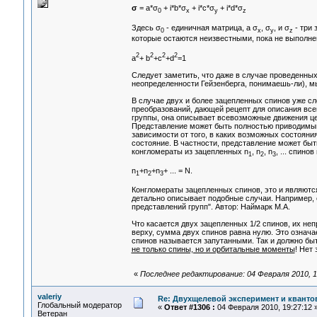
σ
= a*σ
+ i*b*σ
+ i*c*σ
+ i*d*σ
0
x
y
z
Здесь σ
- единичная матрица, а σ
, σ
, и σ
- три 
0
x
y
z
которые остаются неизвестными, пока не выполне
2
2
2
2
a
+ b
+c
+d
=1
Следует заметить, что даже в случае проведенны
неопределенности Гейзенберга, понимаешь-ли), м
В случае двух и более зацепленных спинов уже с
преобразований, дающей рецепт для описания все
группы, она описывает всевозможные движения це
Представление может быть полностью приводимым.
зависимости от того, в каких возможных состояни
состояние. В частности, представление может быт
конгломераты из зацепленных n
, n
, n
, ... спино
1
2
3
n
+n
+n
+ ... = N.
1
2
3
Конгломераты зацепленных спинов, это и являются
детально описывает подобные случаи. Например, с
представлений групп". Автор: Наймарк М.А.
Что касается двух зацепленных 1/2 спинов, их неп
верху, сумма двух спинов равна нулю. Это означа
спинов называется запутанными. Так и должно бы
не только спины, но и орбитальные моменты
! Нет
«
Последнее редактирование: 04 Февраля 2010, 18
valeriy
Re: Двухщелевой эксперимент и кванто
Глобальный модератор
«
Ответ #1306 :
04 Февраля 2010, 19:27:12 
Ветеран