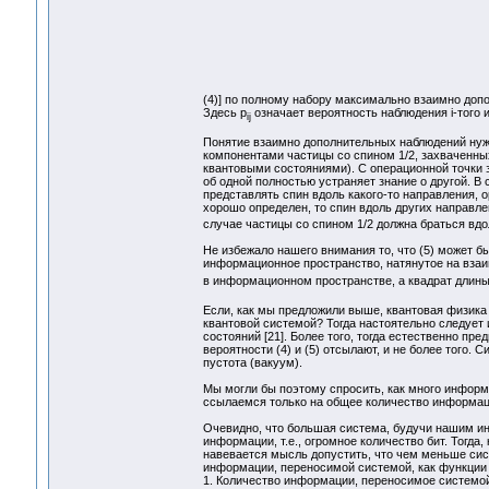
(4)] по полному набору максимально взаимно доп
Здесь p
означает вероятность наблюдения i-того 
ij
Понятие взаимно дополнительных наблюдений нуж
компонентами частицы со спином 1/2, захваченных
квантовыми состояниями). С операционной точки 
об одной полностью устраняет знание о другой. В 
представлять спин вдоль какого-то направления, о
хорошо определен, то спин вдоль других направл
случае частицы со спином 1/2 должна браться вдоль
Не избежало нашего внимания то, что (5) может 
информационное пространство, натянутое на взаим
в информационном пространстве, а квадрат длины
Если, как мы предложили выше, квантовая физика 
квантовой системой? Тогда настоятельно следует 
состояний [21]. Более того, тогда естественно пр
вероятности (4) и (5) отсылают, и не более того
пустота (вакуум).
Мы могли бы поэтому спросить, как много информа
ссылаемся только на общее количество информаци
Очевидно, что большая система, будучи нашим и
информации, т.е., огромное количество бит. Тогд
навевается мысль допустить, что чем меньше си
информации, переносимой системой, как функции 
1. Количество информации, переносимое системой