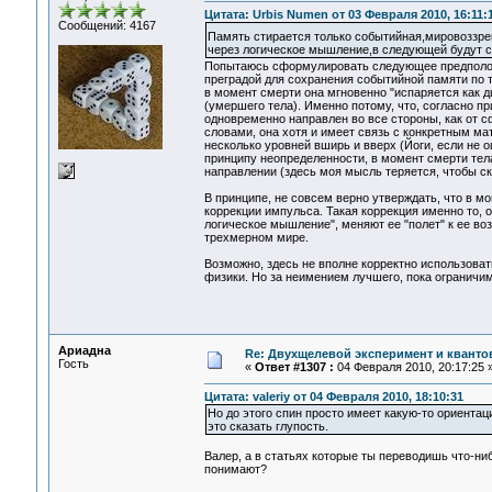
Цитата: Urbis Numen от 03 Февраля 2010, 16:11:
Сообщений: 4167
Память стирается только событийная,мировоззре
через логическое мышление,в следующей будут с
Попытаюсь сформулировать следующее предположе
преградой для сохранения событийной памяти по т
в момент смерти она мгновенно "испаряется как д
(умершего тела). Именно потому, что, согласно п
одновременно направлен во все стороны, как от 
словами, она хотя и имеет связь с конкретным ма
несколько уровней вширь и вверх (Йоги, если не о
принципу неопределенности, в момент смерти тела
направлении (здесь моя мысль теряется, чтобы ск
В принципе, не совсем верно утверждать, что в м
коррекции импульса. Такая коррекция именно то, 
логическое мышление", меняют ее "полет" к ее во
трехмерном мире.
Возможно, здесь не вполне корректно использовать
физики. Но за неимением лучшего, пока ограничим
Ариадна
Re: Двухщелевой эксперимент и кванто
Гость
«
Ответ #1307 :
04 Февраля 2010, 20:17:25 
Цитата: valeriy от 04 Февраля 2010, 18:10:31
Но до этого спин просто имеет какую-то ориентац
это сказать глупость.
Валер, а в статьях которые ты переводишь что-ни
понимают?