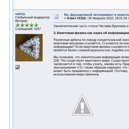
valeriy
Re: Двухщелевой эксперимент и кванто
Глобальный модератор
«
Ответ #1316 :
05 Февраля 2010, 18:01:34 
Ветеран
Заключительная часть статьи Чеслава Брукнера и
Сообщений: 4167
3. Квантовая физика как наука об информации
Различные дебаты по поводу концептуальной значи
квантовая механика ссылается. Ссылается ли она 
информацию? Если квантовая физика ссылается на 
является более сложной реальностью, подобно у
Мы полагаем, что значительная информация может 
[18]: "Не существует квантового мира. Существуе
заключается в том, чтобы узнать, какова есть Прир
(высказывание V.S.) таким образом намекает, что
может быть приравнено с информацией. Поэтому,
использования меры Шеннона