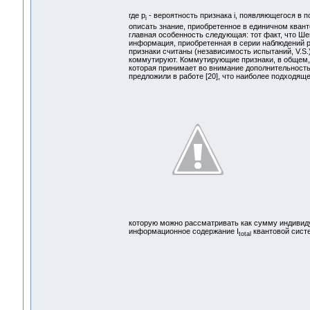
где p
- вероятность признака i, появляющегося в 
i
описать знание, приобретенное в единичном кван
главная особенность следующая: тот факт, что Ш
информация, приобретенная в серии наблюдений р
признаки считаны (независимость испытаний, V.S.)
коммутируют. Коммутирующие признаки, в общем, 
которая принимает во внимание дополнительност
предложили в работе [20], что наиболее подходя
которую можно рассматривать как сумму индивид
информационное содержание I
квантовой сист
total