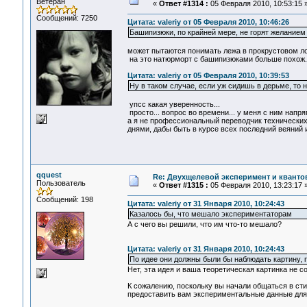
Ветеран
«
Ответ #1314 :
05 Февраля 2010, 10:53:15 
Сообщений: 7250
Цитата: valeriy от 05 Февраля 2010, 10:46:26
Башипизюки, по крайней мере, не горят желанием 
может пытаются понимать лежа в прокрустовом л
на это натюрморт с башипизюками больше похож..
Цитата: valeriy от 05 Февраля 2010, 10:39:53
Ну в таком случае, если уж сидишь в дерьме, то н
упсс какая уверенность...
просто... вопрос во времени... у меня с ним напряг.
а я не профессиональный переводчик технических
днями, дабы быть в курсе всех последний веяний и
qquest
Re: Двухщелевой эксперимент и кванто
Пользователь
«
Ответ #1315 :
05 Февраля 2010, 13:23:17 
Сообщений: 198
Цитата: valeriy от 31 Января 2010, 10:24:43
Казалось бы, что мешало экспериментаторам
А с чего вы решили, что им что-то мешало?
Цитата: valeriy от 31 Января 2010, 10:24:43
По идее они должны были бы наблюдать картину, п
Нет, эта идея и ваша теоретическая картинка не
К сожалению, поскольку вы начали общаться в стил
предоставить вам экспериментальные данные для