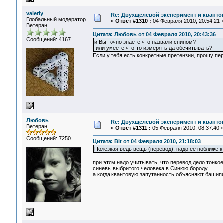
valeriy
Re: Двухщелевой эксперимент и кванто
Глобальный модератор
«
Ответ #1310 :
04 Февраля 2010, 20:54:21 
Ветеран
Цитата: Любовь от 04 Февраля 2010, 20:43:36
Сообщений: 4167
и Вы точно знаете что назвали спином?
или умеете что-то измерять да обсчитывать?
Если у тебя есть конкретные претензии, прошу пе
Любовь
Re: Двухщелевой эксперимент и кванто
Ветеран
«
Ответ #1311 :
05 Февраля 2010, 08:37:40 
Сообщений: 7250
Цитата: Bit от 04 Февраля 2010, 21:18:03
Полезная ведь вещь (перевод), надо ее поближе 
при этом надо учитывать, что перевод дело тонко
синевы выбритого человека в Синюю бороду...
а когда квантовую запутанность объясняют башипи