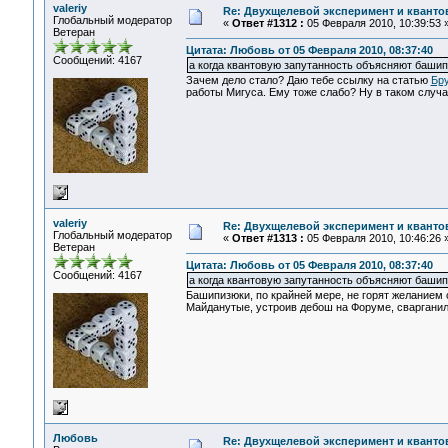
valeriy
Re: Двухщелевой эксперимент и кванто
Глобальный модератор
«
Ответ #1312 :
05 Февраля 2010, 10:39:53 
Ветеран
Цитата: Любовь от 05 Февраля 2010, 08:37:40
Сообщений: 4167
а когда квантовую запутанность объясняют башип
Зачем дело стало? Даю тебе ссылку на статью
Бру
работы Мигуса. Ему тоже слабо? Ну в таком случае
valeriy
Re: Двухщелевой эксперимент и кванто
Глобальный модератор
«
Ответ #1313 :
05 Февраля 2010, 10:46:26 
Ветеран
Цитата: Любовь от 05 Февраля 2010, 08:37:40
Сообщений: 4167
а когда квантовую запутанность объясняют башип
Башипизюки, по крайней мере, не горят желанием с
Майданутые, устроив дебош на Форуме, сварганили
Любовь
Re: Двухщелевой эксперимент и кванто