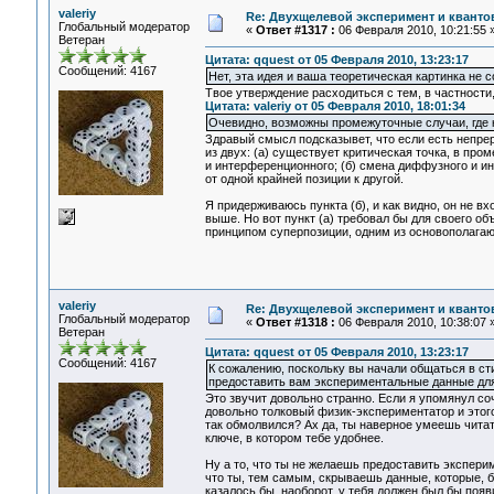
valeriy
Re: Двухщелевой эксперимент и кванто
Глобальный модератор
«
Ответ #1317 :
06 Февраля 2010, 10:21:55 
Ветеран
Цитата: qquest от 05 Февраля 2010, 13:23:17
Сообщений: 4167
Нет, эта идея и ваша теоретическая картинка не
Твое утверждение расходиться с тем, в частности
Цитата: valeriy от 05 Февраля 2010, 18:01:34
Очевидно, возможны промежуточные случаи, где 
Здравый смысл подсказывет, что если есть непрер
из двух: (а) существует критическая точка, в пр
и интерференционного; (б) смена диффузного и ин
от одной крайней позиции к другой.
Я придерживаюсь пункта (б), и как видно, он не 
выше. Но вот пункт (а) требовал бы для своего о
принципом суперпозиции, одним из основополага
valeriy
Re: Двухщелевой эксперимент и кванто
Глобальный модератор
«
Ответ #1318 :
06 Февраля 2010, 10:38:07 
Ветеран
Цитата: qquest от 05 Февраля 2010, 13:23:17
Сообщений: 4167
К сожалению, поскольку вы начали общаться в сти
предоставить вам экспериментальные данные дл
Это звучит довольно странно. Если я упомянул соч
довольно толковый физик-экспериментатор и этого у
так обмолвился? Ах да, ты наверное умеешь читат
ключе, в котором тебе удобнее.
Ну а то, что ты не желаешь предоставить экспери
что ты, тем самым, скрываешь данные, которые, 
казалось бы, наоборот, у тебя должен был бы поя