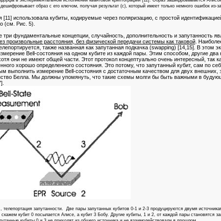
дорфа в экспериментальном исполнении квантовой криптографии [11]. Образ зашифровывается Алисо
 дешифровывает образ с его ключом, получая результат (c), который имеет только немного ошибок из-
[11] использовала кубиты, кодируемые через поляризацию, с простой идентификацией |
(см. Рис. 5).
три фундаментальные концепции, случайность, дополнительность и запутанность явля
ез произвольные расстояния, без физической передачи системы как таковой
. Наиболе
елепортируется, также названная как запутанная подкачка (swapping) [14,15]. В этом э
мерение Bell-состояния на одном кубите из каждой пары. Этим способом, другие два к
хотя они не имеют общей части. Этот протокол концептуально очень интересный, так к
нного хорошо определенного состояния. Это потому, что запутанный кубит, сам по се
ым выполнить измерение Bell-состояния с достаточным качеством для двух внешних, 
ство Белла. Мы должны упомянуть, что такие схемы молги бы быть важными в будующ
].
е., телепортация запутанности. Две пары запутанных кубитов 0-1 и 2-3 продуцируются двумя источник
ажем кубит 0 посылается Алисе, а кубит 3 Бобу. Другие кубиты, 1 и 2, от каждой пары становятся зап
апутанные кубиты 0 и 3 не приходят из общего источника и не взаимодействовали в прошлом.