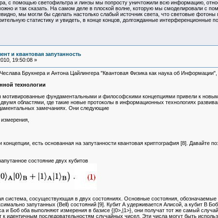
а, с помощью светофильтра и линзы мы попросту уничтожили всю информацию, относ
ожно и так сказать. На самом деле в плоской волне, которую мы смоделировали с по
видно, мы могли бы сделать настолько слабый источник света, что световые фотоны п
рительную статистику и увидеть, в конце концов, долгожданные интерференционные по
ент и квантовая запутанность
10, 19:50:08 »
Чеслава Брукнера и Антона Цайлингера "Квантовая Физика как наука об Информации",
нной технологии
ы мотивированные фундаментальными и философскими концепциями привели к новым 
вумя областями, где такие новые протоколы в информационных технологиях развивают
даментальных замечаниях. Они следующие
 измерения,
ти концепции, есть основанная на запутанности квантовая криптография [8]. Давайте 
запутанное состояние двух кубитов
ая система, сосуществующая в двух состояниях. Основные состояния, обозначаемые как
симально запутанных (Bell) состояний [9]. Кубит А удерживается Алисой, а кубит В Бо
а и Боб оба выполняют измерения в базисе {|0>,|1>}, они получат тот же самый случай
т к идентичным последовательностям случайных чисел. Эти числа могут быть исполь