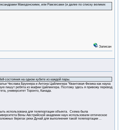
ександрами Македонскими, или Рамзесами (и далее по списку великих
Записан
ell-состояния на одном кубите из каждой пары.
татьи Чеслава Брукнера и Антона Цайлингера "Квантовая Физика как наука
рую пишут ребята из мафии Цайлингера. Поэтому здесь я привожу перевод
ета, университет Торонто, Канада.
 быть использована для телепортации объекта. Схема была
 университета Вены Австрийской академии наук использовали оптическое
ложных берегах реки Дунай для выполнения такой телепортации ...