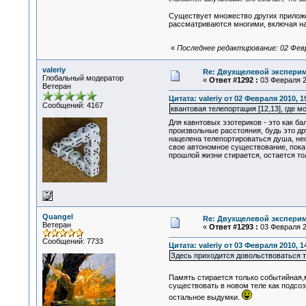
Существует множество других приложе
рассматриваются многими, включая на
«
Последнее редактирование: 02 Февра
valeriy
Re: Двухщелевой эксперим
Глобальный модератор
«
Ответ #1292 :
03 Февраля 20
Ветеран
Цитата: valeriy от 02 Февраля 2010, 1
Сообщений: 4167
квантовая телепортация [12,13], где 
Для кавнтовых эзотериков - это как б
произвольные расстояния, будь это дру
нацелена телепортироваться душа, не
свое автономное существование, пока 
прошлой жизни стирается, остается то
Quangel
Re: Двухщелевой эксперим
Ветеран
«
Ответ #1293 :
03 Февраля 20
Сообщений: 7733
Цитата: valeriy от 03 Февраля 2010, 1
Здесь приходится довольствоваться те
Память стирается только событийная,
существовать в новом теле как подсоз
остальное выдумки.