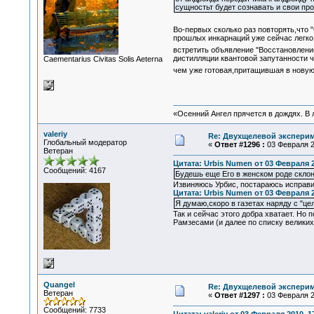
сущностьт будет сознавать и свои п
Во-первых сколько раз повторять,что 
прошлых инкарнаций уже сейчас легко
встретить объявление "Восстановлени
дистилляции квантовой запутанности 
Сaementarius Civitas Solis Aeterna
чем уже готовая,притащившая в новую
«Осенний Ангел прячется в дождях. В л
valeriy
Re: Двухщелевой эксперим
Глобальный модератор
«
Ответ #1296 :
03 Февраля 20
Ветеран
Цитата: Urbis Numen от 03 Февраля 2
Сообщений: 4167
Будешь еще Его в женском роде склон
Извиняюсь Урбис, постараюсь исправи
Цитата: Urbis Numen от 03 Февраля 2
Я думаю,скоро в газетах наряду с "ц
Так и сейчас этого добра хватает. Но
Рамзесами (и далее по списку великих
Quangel
Re: Двухщелевой эксперим
Ветеран
«
Ответ #1297 :
03 Февраля 20
Сообщений: 7733