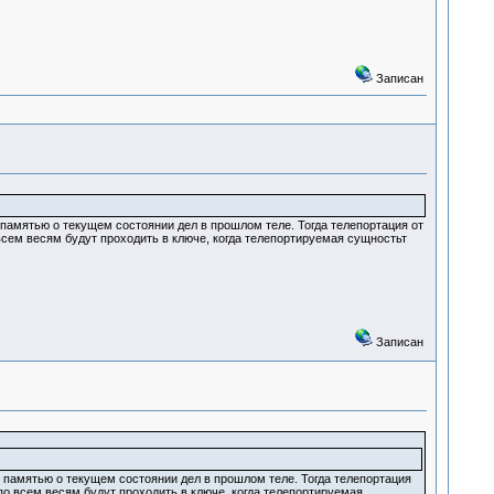
Записан
амятью о текущем состоянии дел в прошлом теле. Тогда телепортация от
всем весям будут проходить в ключе, когда телепортируемая сущностьт
Записан
памятью о текущем состоянии дел в прошлом теле. Тогда телепортация
по всем весям будут проходить в ключе, когда телепортируемая