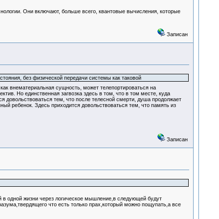
ологии. Они включают, больше всего, квантовые вычисления, которые
Записан
сстояния, без физической передачи системы как таковой
как внематериальная сущность, может телепортироваться на
ктив. Но единственная загвозка здесь в том, что в том месте, куда
я довольствоваться тем, что после телесной смерти, душа продолжает
нный ребенок. Здесь приходится довольствоваться тем, что память из
Записан
й в одной жизни через логическое мышление,в следующей будут
разума,твердящего что есть только прах,который можно пощупать,а все