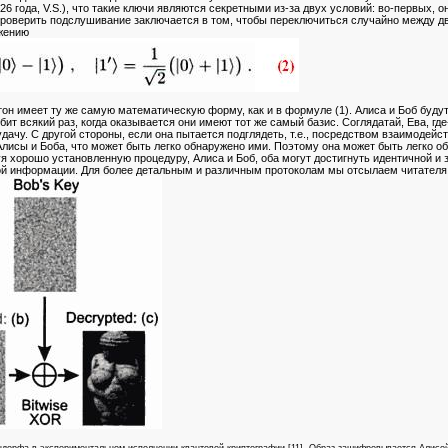
26 года, V.S.), что такие ключи являются секретными из-за двух условий: во-первых, о
оверить подслушивание заключается в том, чтобы переключиться случайно между дву
яжению
он имеет ту же самую математическую форму, как и в формуле (1). Алиса и Боб буду
бит всякий раз, когда оказывается они имеют тот же самый базис. Соглядатай, Ева, гд
дачу. С другой стороны, если она пытается подглядеть, т.е., посредством взаимодейс
Алисы и Боба, что может быть легко обнаружено ими. Поэтому она может быть легко 
я хорошо установленную процедуру, Алиса и Боб, оба могут достигнуть идентичной и
й информации. Для более детальным и различным протоколам мы отсылаем читателя к