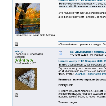
Цитата: valeriy от 03 Февраля 2010, 1
Но почему-то оказывается, что все, 
личностей). Но никто не оказывался 
Это только в том случае,если прошлы
а не вспоминает сам человек... В пос
Сaementarius Civitas Solis Aeterna
«Осенний Ангел прячется в дождях. В л
valeriy
Re: Двухщелевой эксперим
Глобальный модератор
«
Ответ #1298 :
04 Февраля 20
Ветеран
Цитата: valeriy от 02 Февраля 2010, 1
Сообщений: 4167
В этом эксперименте, как показано сх
Здесь используется словосочетение "и
об Информации", имеет смысл расшифр
части статьи
Quantum Teleportation, In
Квантовая телепортация, информа
ВВЕДЕНИЕ
В марте 1993 года Чарльз Х. Беннетт 
экспериментально проверена Диком Боум
волокно длиной 800м, которое подаетс
Телепортация