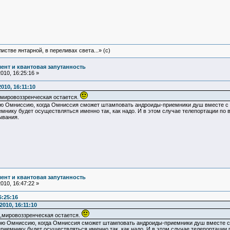
истве янтарной, в переливах света...» (c)
ент и квантовая запутанность
10, 16:25:16 »
010, 16:11:10
,мировоззренческая остается.
вою Омниссию, когда Омниссия сможет штамповать андроиды-приемники душ вместе с п
мнику будет осуществляться именно так, как надо. И в этом случае телепортации по 
ывания.
ент и квантовая запутанность
10, 16:47:22 »
6:25:16
010, 16:11:10
,мировоззренческая остается.
вою Омниссию, когда Омниссия сможет штамповать андроиды-приемники душ вместе с 
риемнику будет осуществляться именно так, как надо. И в этом случае телепортации 