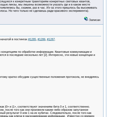
ящуюся к конкретным траекториям конкретных световых квантов,
мощью линзы, мы лишены возможности указать где и в каком месте
оявлялись бы, скажем, раз в час. Из-за этого пришлось бы высиживать
лосы. Но чего только не сделаешь ради красивого эксперимента).
Записан
 начатой в постингах
#1285
,
#1286
,
#1287
.
концепциям по обработке информации. Квантовые коммуникации и
ся в последние несколько лет [2]. Интересно, эти новые концепции и
поэтому кратко обсудим существенные положения протокола, не внедряясь
 |0> и |1>, соответствуют значениям бита 0 и 1, соответственно.
бом, после того как они произвели каким-либо образом запутанное
ный результат 0 или 1 на их кубитах. Следовательно, после того как
зованы как ключи в раскодировании информации. Известно со времен