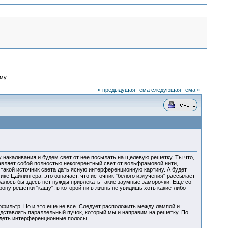
му.
« предыдущая тема
следующая тема »
 накаливания и будем свет от нее посылать на щелевую решетку. Ты что,
авляет собой полностью некогерентный свет от вольфрамовой нити,
т такой источник света дать ясную интерференционную картину. А будет
ке Цайлингера, это означает, что источник "белого излучения" рассылает
алось бы здесь нет нужды привлекать такие заумные заморочки. Еще со
ону решетки "кашу", в которой ни в жизнь не увидишь хоть какие-либо
тофильтр. Но и это еще не все. Следует расположить между лампой и
едставлять параллельный пучок, который мы и направим на решетку. По
идеть интерференционные полосы.