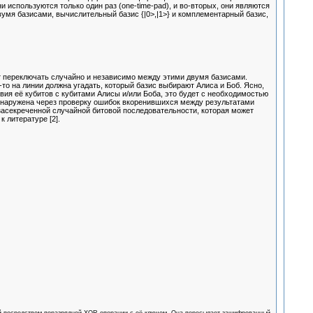
ни используются только один раз (one-time-pad), и во-вторых, они являются
мя базисами, вычислительный базис {|0>,|1>} и комплементарный базис,
т переключать случайно и независимо между этими двумя базисами.
е-то на линии должна угадать, который базис выбирают Алиса и Боб. Ясно,
твия её кубитов с кубитами Алисы и/или Боба, это будет с необходимостью
обнаружена через проверку ошибок вкоренившихся между результатами
 засекреченной случайной битовой последовательности, которая может
 литературе [2].