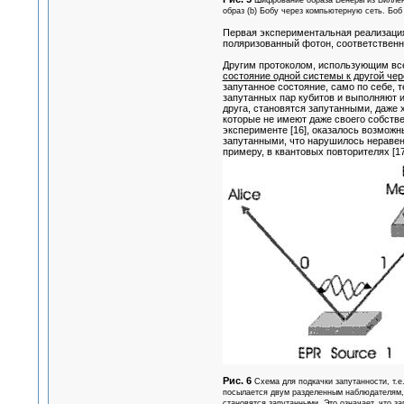
Шифрование образа Венеры из Виллен
образ (b) Бобу через компьютерную сеть. Боб
Первая экспериментальная реализация 
поляризованный фотон, соответственно 
Другим протоколом, использующим все 
состояние одной системы к другой чер
запутанное состояние, само по себе, т
запутанных пар кубитов и выполняют из
друга, становятся запутанными, даже 
которые не имеют даже своего собстве
эксперименте [16], оказалось возможн
запутанными, что нарушилось неравен
примеру, в квантовых повторителях [17
Рис. 6
Схема для подкачки запутанности, т.
посылается двум разделенным наблюдателям, ск
становятся запутанными. Это означает, что з