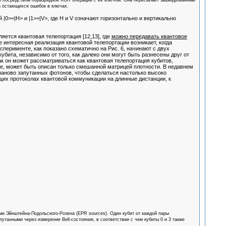
й посредством поразрядной XOR операции с её ключом. Она пересылает зашифрованный
за остающихся ошибок в ключах.
0>=|H> и |1>=|V>, где H и V означают горизонтально и вертикально
ется квантовая телепортация [12,13], где
можно передавать квантовое
е интересная реализация квантовой телепортации возникает, когда
ксперименте, как показано схематично на Рис. 6, начинают с двух
убита, независимо от того, как далеко они могут быть разнесены друг от
ак он может рассматриваться как квантовая телепортация кубитов,
бе, может быть описан только смешанной матрицей плотности. В недавнем
заново запутанных фотонов, чтобы сделаться настолько высоко
их протоколах квантовой коммуникации на длинные дистанции, к
ами Эйнштейна-Подольского-Розена (EPR sources). Один кубит от каждой пары
утанными через измерение Bell-состояния, в соответствии с чем кубиты 0 и 3 также