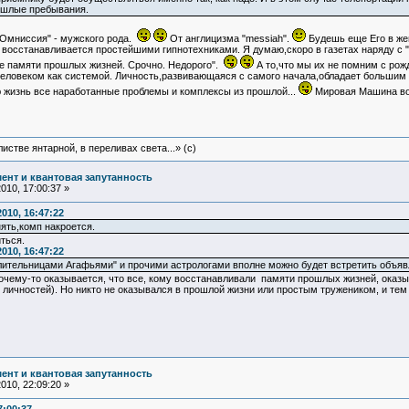
рошлые пребывания.
"Омниссия" - мужского рода.
От англицизма "messiah".
Будешь еще Его в же
 восстанавливается простейшими гипнотехниками. Я думаю,скоро в газетах наряду с
е памяти прошлых жизней. Срочно. Недорого".
А то,что мы их не помним с ро
человеком как системой. Личность,развивающаяся с самого начала,обладает большим
 жизнь все наработанные проблемы и комплексы из прошлой...
Мировая Машина во
истве янтарной, в переливах света...» (c)
ент и квантовая запутанность
10, 17:00:37 »
010, 16:47:22
ять,комп накроется.
ться.
010, 16:47:22
елительницами Агафьями" и прочими астрологами вполне можно будет встретить объяв
 почему-то оказывается, что все, кому восстанавливали памяти прошлых жизней, ока
 личностей). Но никто не оказывался в прошлой жизни или простым тружеником, и тем
ент и квантовая запутанность
10, 22:09:20 »