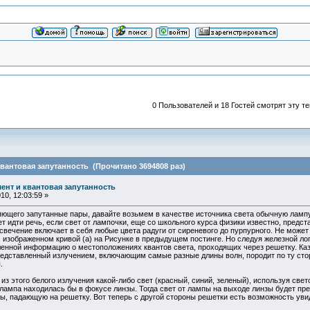
0 Пользователей и 18 Гостей смотрят эту те
вантовая запутанность (Прочитано 3694808 раз)
ент и квантовая запутанность
0, 12:03:59 »
яющего запутанные пары, давайте возьмем в качестве источника света обычную лампу
 идти речь, если свет от лампочки, еще со школьного курса физики известно, предст
е свечение включает в себя любые цвета радуги от сиреневого до пурпурного. Не може
 изображенном кривой (а) на Рисунке в предыдущем постинге. Но следуя железной логи
ленной информацию о местоположениях квантов света, проходящих через решетку. Каз
представленный излучением, включающим самые разные длины волн, породит по ту стор
.
из этого белого излучения какой-либо свет (красный, синий, зеленый), используя све
лампа находилась бы в фокусе линзы. Тогда свет от лампы на выходе линзы будет пр
ы, падающую на решетку. Вот теперь с другой стороны решетки есть возможность ув