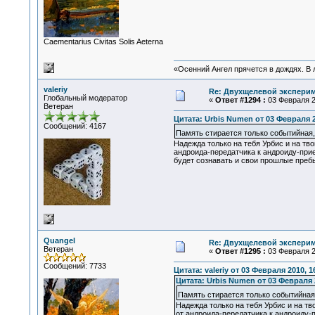
Сaementarius Civitas Solis Aeterna
«Осенний Ангел прячется в дождях. В л
valeriy
Re: Двухщелевой эксперим
Глобальный модератор
«
Ответ #1294 :
03 Февраля 20
Ветеран
Цитата: Urbis Numen от 03 Февраля 2
Сообщений: 4167
Память стирается только событийная
Надежда только на тебя Урбис и на т
андроида-передатчика к андроиду-прие
будет сознавать и свои прошлые преб
Quangel
Re: Двухщелевой эксперим
Ветеран
«
Ответ #1295 :
03 Февраля 20
Сообщений: 7733
Цитата: valeriy от 03 Февраля 2010, 1
Цитата: Urbis Numen от 03 Февраля 2
Память стирается только событийная
Надежда только на тебя Урбис и на т
от андроида-передатчика к андроиду-п