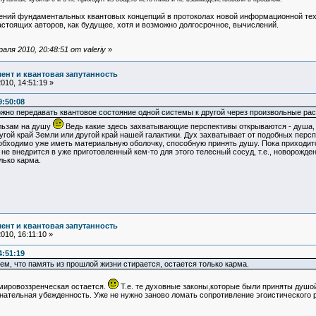
ний фундаментальных квантовых концепций в протоколах новой информационной техн
стоящих авторов, как будущее, хотя и возможно долгосрочное, вычислений.
ля 2010, 20:48:51 от valeriy
»
ент и квантовая запутанность
10, 14:51:19 »
9:50:08
можно передавать квантовое состояние одной системы к другой через произвольные ра
альзам на душу
Ведь какие здесь захватывающие перспективы открываются - душа, 
гой край Земли или другой край нашей галактики. Дух захватывает от подобных перспе
обходимо уже иметь материальную оболочку, способную принять душу. Пока приходитс
не внедрится в уже приготовленный кем-то для этого телесный сосуд, т.е., новорожде
лько карма.
ент и квантовая запутанность
10, 16:11:10 »
4:51:19
м, что память из прошлой жизни стирается, остается только карма.
мировоззренческая остается.
Т.е. те духовные законы,которые были приняты душо
нательная убежденность. Уже не нужно заново ломать сопротивление эгоистического 