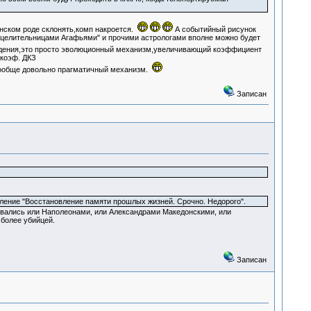
нском роде склонять,комп накроется.
А событийный рисунок
 "целительницами Агафьями" и прочими астрологами вполне можно будет
ждения,это просто эволюционный механизм,увеличивающий коэффициент
 коэф. ДКЗ
обще довольно прагматичный механизм.
Записан
ление "Восстановление памяти прошлых жизней. Срочно. Недорого".
зывались или Наполеонами, или Александрами Македонскими, или
 более убийцей.
Записан