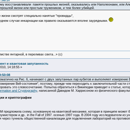
7:00:37
кому восстанавливали памяти прошлых жизней, оказывались или Наполеонами, или Ал
в прошлой жизни или простым тружеником, и тем более убийцей.
е жизни смотрят специально нанятые "провидцы",
леднем случае инкарнации как правило оказываются вполне заурядными.
истве янтарной, в переливах света...» (c)
ент и квантовая запутанность
10, 14:18:55 »
9:50:08
ематично на Рис. 6, начинают с двух запутанных пар кубитов и выполняют измерение B
змерение Bell-состояния", поэтому, прежде чем переходить к заключительной части с
овать это словосочетание. Попытка обратиться к Википедии приводит к статье, кото
formation and Cryptography
, написанной Давидом М. Харрисоном из физического факульт
ции и криптографии
IBM предложила схему, основанную на квантовой механике, которая в принципе может
истером и др.. in the Fall of 1997. осенью 1997 года. В 2004 году исследователи из
я через туннель общественной канализации для подключения лабораторий на противопо