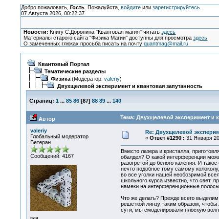
Добро пожаловать,
Гость
. Пожалуйста,
войдите
или
зарегистрируйтесь
.
07 Августа 2026, 00:22:37
Новости:
Книгу С.Доронина "Квантовая магия" читать
здесь
Материалы старого сайта "Физика Магии" доступны для просмотра
здесь
О замеченных глюках просьба писать на почту
quantmag@mail.ru
Квантовый Портал
Тематические разделы
Физика
(Модератор:
valeriy
)
Двухщелевой эксперимент и квантовая запутанность
Страниц:
1
...
85
86
[
87
]
88
89
...
140
Тема: Двухщелевой эксперимент и к
Автор
valeriy
Re: Двухщелевой эксперим
Глобальный модератор
«
Ответ #1290 :
31 Января 201
Ветеран
Вместо лазера и кристалла, приготовл
Сообщений: 4167
обалдел? О какой интерференции может
разогретой до белого каления. И тако
нечто подобное тому самому колоколу,
во все уголки нашей необозримой все
школьного курса известно, что свет, 
намеки на интерференционные полосы
Что же делать? Прежде всего выделим 
решеткой линзу таким образом, чтобы 
сути, мы смоделировали плоскую волн