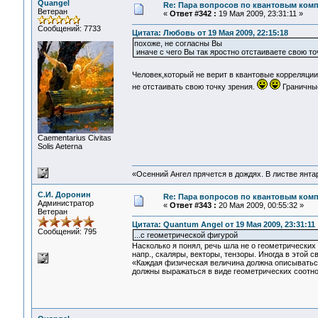
Quangel
Re: Пара вопросов по квантовым ком
Ветеран
«
Ответ #342 :
19 Мая 2009, 23:31:11 »
Сообщений: 7733
Цитата: Любовь от 19 Мая 2009, 22:15:18
похоже, не согласны Вы
иначе с чего Вы так яростно отстаиваете свою то
Человек,который не верит в квантовые корреляции
не отстаивать свою точку зрения.
Граничные
Сaementarius Civitas
Solis Aeterna
«Осенний Ангел прячется в дождях. В листве янтарн
С.И. Доронин
Re: Пара вопросов по квантовым ком
Администратор
«
Ответ #343 :
20 Мая 2009, 00:55:32 »
Ветеран
Цитата: Quantum Angel от 19 Мая 2009, 23:31:11
Сообщений: 795
...с геометрической фигурой
Насколько я понял, речь шла не о геометрически
напр., скаляры, векторы, тензоры. Иногда в этой 
«Каждая физическая величина должна описываться
должны выражаться в виде геометрических соотн