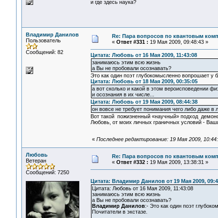
и где здесь наука?
Владимир Данилов
Re: Пара вопросов по квантовым ком
Пользователь
«
Ответ #331 :
19 Мая 2009, 09:48:43 »
Сообщений: 82
Цитата: Любовь от 16 Мая 2009, 11:43:08
занимаюсь этим всю жизнь
а Вы не пробовали осознавать?
Это как один поэт глубокомысленно вопрошает у б
Цитата: Любовь от 18 Мая 2009, 00:35:05
а вот сколько и какой в этом вероисповедении физ
и осознания в их числе...
Цитата: Любовь от 19 Мая 2009, 08:44:38
он вовсе не требует понимания чего либо даже в л
Вот такой пожизненный «научный» подход демонс
Любовь, от моих личных граничных условий - Ваш
«
Последнее редактирование: 19 Мая 2009, 10:44
Любовь
Re: Пара вопросов по квантовым ком
Ветеран
«
Ответ #332 :
19 Мая 2009, 13:38:31 »
Сообщений: 7250
Цитата: Владимир Данилов от 19 Мая 2009, 09:4
Цитата: Любовь от 16 Мая 2009, 11:43:08
занимаюсь этим всю жизнь
а Вы не пробовали осознавать?
Владимир Данилов
:- Это как один поэт глубок
Почитатели в экстазе.