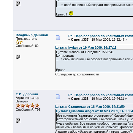
.....я свой пенсионный возраст воспринимаю ка
Браво !
Владимир Данилов
Re: Пара вопросов по квантовым ком
Пользователь
«
Ответ #337 :
19 Мая 2009, 16:32:47 »
Сообщений: 82
Цитата: kyrian от 19 Мая 2009, 16:27:11
Цитата: Любовь от Сегодня в 15:23:41
Цитировать
.....я свой пенсионный возраст воспринимаю как
Браво
Солидарен до когерентности
С.И. Доронин
Re: Пара вопросов по квантовым ком
Администратор
«
Ответ #338 :
19 Мая 2009, 19:44:11 »
Ветеран
Цитата: Станислав от 18 Мая 2009, 14:21:50
Сообщений: 795
Цитата: Quantum Angel от 18 Мая 2009, 14:05:04
без принятия "квантового состояния" базовой ф
категорией такой объективный феномен как сущ
Чушь собачья. Все строго наоборот, эмпирика (и 
относить к базовым и на чем основывать филосо
А разве выбор «базовых категорий» столь широк? 