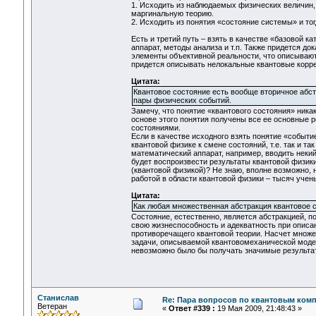
1. Исходить из наблюдаемых физических величин, 
маргинальную теорию.
2. Исходить из понятия «состояние системы» и тог
Есть и третий путь – взять в качестве «базовой к
аппарат, методы анализа и т.п. Также придется до
элементы объективной реальности, что описываютс
придется описывать нелокальные квантовые корре
Цитата:
Квантовое состояние есть вообще вторичное абс
пары физических событий.
Замечу, что понятие «квантового состояния» никак
основе этого понятия получены все ее основные 
состояниями.
Если в качестве исходного взять понятие «событие
квантовой физике к смене состояний, т.е. так и т
математический аппарат, например, вводить некий
будет воспроизвести результаты квантовой физики
(квантовой физикой)? Не знаю, вполне возможно, 
работой в области квантовой физики – тысяч уче
Цитата:
Как любая множественная абстракция квантовое с
Состояние, естественно, является абстракцией, п
свою жизнеспособность и адекватность при описа
противоречащего квантовой теории. Насчет множес
задачи, описываемой квантовомеханической модель
невозможно было бы получать значимые результа
Станислав
Re: Пара вопросов по квантовым ком
Ветеран
«
Ответ #339 :
19 Мая 2009, 21:48:43 »