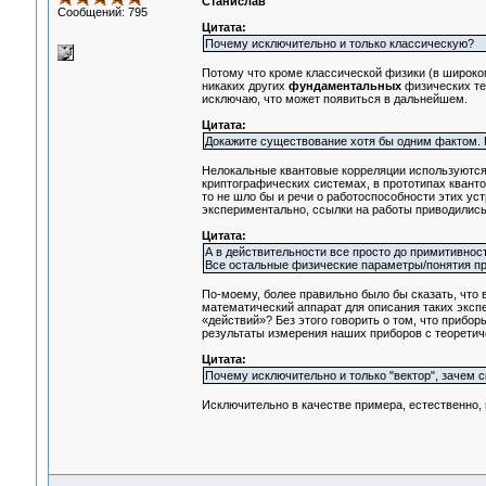
Станислав
Сообщений: 795
Цитата:
Почему исключительно и только классическую?
Потому что кроме классической физики (в широком
никаких других
фундаментальных
физических тео
исключаю, что может появиться в дальнейшем.
Цитата:
Докажите существование хотя бы одним фактом. П
Нелокальные квантовые корреляции используются в
криптографических системах, в прототипах кванто
то не шло бы и речи о работоспособности этих ус
экспериментально, ссылки на работы приводились 
Цитата:
А в действительности все просто до примитивност
Все остальные физические параметры/понятия пр
По-моему, более правильно было бы сказать, что 
математический аппарат для описания таких эксп
«действий»? Без этого говорить о том, что прибо
результаты измерения наших приборов с теоретич
Цитата:
Почему исключительно и только "вектор", зачем 
Исключительно в качестве примера, естественно,