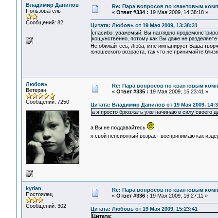
Владимир Данилов
Re: Пара вопросов по квантовым ком
Пользователь
«
Ответ #334 :
19 Мая 2009, 14:38:18 »
Сообщений: 82
Цитата: Любовь от 19 Мая 2009, 13:38:31
спасибо, уважемый, Вы наглядно продемонстриро
кощунственно, потому как Вы даже не разделяете 
Не обижайтесь, Люба, мне импанирует Ваша творче
юношеского возраста, так что не принимайте близк
Любовь
Re: Пара вопросов по квантовым ком
Ветеран
«
Ответ #335 :
19 Мая 2009, 15:23:41 »
Сообщений: 7250
Цитата: Владимир Данилов от 19 Мая 2009, 14:3
а я просто брюзжать уже начинаю в силу своего д
а Вы не поддавайтесь
я свой пенсионный возраст воспринимаю как изд
kyrian
Re: Пара вопросов по квантовым ком
Постоялец
«
Ответ #336 :
19 Мая 2009, 16:27:11 »
Сообщений: 302
Цитата: Любовь от 19 Мая 2009, 15:23:41
Цитата: