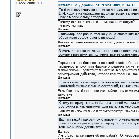
Сообщений: 867
Цитата: С.И. Доронин от 19 Мая 2009, 19:44:11
По большому счету есть только две альтернативы
1. Исходить из наблюдаемых физических величин,
некую маргинальную теорию...
Почему исключительно и только классическую?
Не вижу логики.
Цитата:
Например, все равно, только уже на своем «язык
объективно существуют в природе).
Докажите существование хотя бы одним фактом. П
Цитата:
Замечу, что понятие «квантового состояния» ника
основе этого понятия получены все ее основные 
Первичность собственных понятий некой собствен
первичность понятий в физике определяется не те
любой теории - действительностью. А в действите
регистрируют действие, которое квантованно. Все
Цитата:
Если в качестве исходного взять понятие «событие
квантовой физике к смене состояний, т.е. так и т
Если боитесь, бросьте физику, займитесь нумизма
действие.
Цитата:
К тому же придется разрабатывать свой математи
состояния и, как минимум, для начала нужно буде
Почему исключительно и только "вектор", зачем с
Цитата:
Даст ли такой подход что-то новое, что невозмож
этой новой теорией придется проделать огромную
течение многих десятилетий…
Да, даст.
И что Вас так смущает объем работ? ТО, несмотря