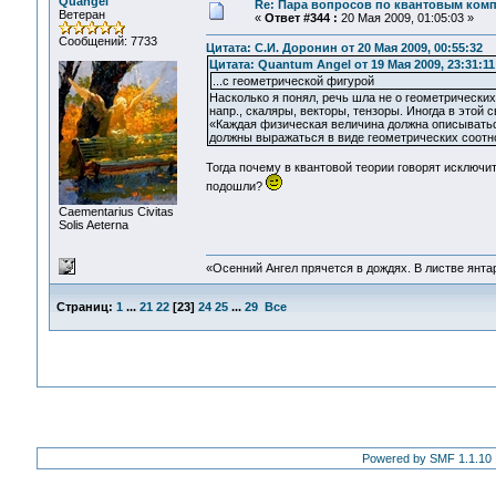
Quangel
Re: Пара вопросов по квантовым ком
Ветеран
«
Ответ #344 :
20 Мая 2009, 01:05:03 »
Сообщений: 7733
Цитата: С.И. Доронин от 20 Мая 2009, 00:55:32
Цитата: Quantum Angel от 19 Мая 2009, 23:31:11
...с геометрической фигурой
Насколько я понял, речь шла не о геометрически
напр., скаляры, векторы, тензоры. Иногда в этой
«Каждая физическая величина должна описываться
должны выражаться в виде геометрических соот
Тогда почему в квантовой теории говорят исключи
подошли?
Сaementarius Civitas
Solis Aeterna
«Осенний Ангел прячется в дождях. В листве янтарн
Страниц:
1
...
21
22
[
23
]
24
25
...
29
Все
Powered by SMF 1.1.10