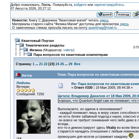
Добро пожаловать,
Гость
. Пожалуйста,
войдите
или
зарегистрируйтесь
.
07 Августа 2026, 20:27:12
Новости:
Книгу С.Доронина "Квантовая магия" читать
здесь
Материалы старого сайта "Физика Магии" доступны для просмотра
здесь
О замеченных глюках просьба писать на почту
quantmag@mail.ru
Квантовый Портал
Тематические разделы
0 П
Физика
(Модератор:
valeriy
)
Пара вопросов по квантовым компютерам
Страниц:
1
...
21
22
[
23
]
24
25
...
29
Все
Тема: Пара вопросов по квантовым компютера
Автор
Любовь
Re: Пара вопросов по квантовым ком
Ветеран
«
Ответ #330 :
19 Мая 2009, 08:44:38 »
Сообщений: 7250
Цитата: Владимир Данилов от 18 Мая 2009, 20:4
хорошо, что Quantum Angel сам не понимает, что го
Выполагаете, он одинок в непонимании?
- каждый понимает лишь в меру своих способностей
но есть более забавный подход к науке, классно о
он вовсе не требует понимания чего либо даже в л
всегда...
его-то и демонстрирует здесь
Vitaliy
во всем блеск
старается наладить отношения с любым новичком с
промоушен для мозгов устраивает каждому