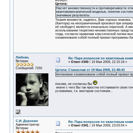
волнует.
Цитата:
Насчет множественности и противоречивости этог
квантовомеханической моделью, понятие состояни
значимые результаты.
Теория множеств, надеюсь, Вам хорошо знакома. 
(Кантора) на неограниченный произвол при опери
её свободе») является изначально порочной. А им
использовании теоретико-множественных представ
тогда, согласно правилам классической логики вы
ознаменовали собой полный провал программы Ка
Любовь
Re: Пара вопросов по квантовым ком
Ветеран
«
Ответ #340 :
19 Мая 2009, 22:15:18 »
Сообщений: 7250
Цитата: Станислав от 19 Мая 2009, 21:48:43
Антиномии ознаменовали собой полный провал п
похоже, не согласны Вы
иначе с чего Вы так яростно отстаиваете свою то
условиями, т.е. вектором состояния...
С.И. Доронин
Re: Пара вопросов по квантовым ком
Администратор
«
Ответ #341 :
19 Мая 2009, 23:03:54 »
Ветеран