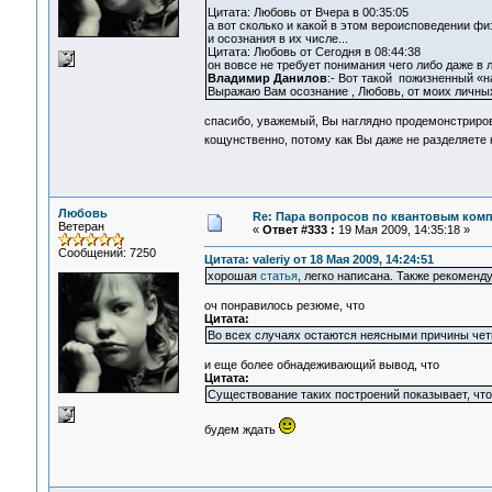
Цитата: Любовь от Вчера в 00:35:05
а вот сколько и какой в этом вероисповедении физ
и осознания в их числе...
Цитата: Любовь от Сегодня в 08:44:38
он вовсе не требует понимания чего либо даже в л
Владимир Данилов
:- Вот такой пожизненный «
Выражаю Вам осознание , Любовь, от моих личны
спасибо, уважемый, Вы наглядно продемонстриров
кощунственно, потому как Вы даже не разделяете 
Любовь
Re: Пара вопросов по квантовым ком
Ветеран
«
Ответ #333 :
19 Мая 2009, 14:35:18 »
Сообщений: 7250
Цитата: valeriy от 18 Мая 2009, 14:24:51
хорошая
статья
, легко написана. Также рекомен
оч понравилось резюме, что
Цитата:
Во всех случаях остаются неясными причины че
и еще более обнадеживающий вывод, что
Цитата:
Существование таких построений показывает, чт
будем ждать