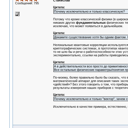
Станислав
Сообщений: 795
Цитата:
Почему исключительно и только классическую?
Потому что кроме классической физики (в широком
никаких других
фундаментальных
физических тео
исключаю, что может появиться в дальнейшем.
Цитата:
Докажите существование хотя бы одним фактом. П
Нелокальные квантовые корреляции используются в
криптографических системах, в прототипах кванто
то не шло бы и речи о работоспособности этих ус
экспериментально, ссылки на работы приводились 
Цитата:
А в действительности все просто до примитивност
Все остальные физические параметры/понятия пр
По-моему, более правильно было бы сказать, что 
математический аппарат для описания таких эксп
«действий»? Без этого говорить о том, что прибо
результаты измерения наших приборов с теоретич
Цитата:
Почему исключительно и только "вектор", зачем 
Исключительно в качестве примера, естественно,