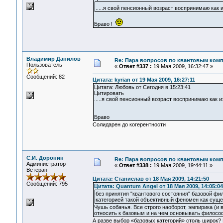
.....я свой пенсионный возраст воспринимаю ка
Браво !
Владимир Данилов
Re: Пара вопросов по квантовым ком
Пользователь
«
Ответ #337 :
19 Мая 2009, 16:32:47 »
Сообщений: 82
Цитата: kyrian от 19 Мая 2009, 16:27:11
Цитата: Любовь от Сегодня в 15:23:41
Цитировать
.....я свой пенсионный возраст воспринимаю как
Браво
Солидарен до когерентности
С.И. Доронин
Re: Пара вопросов по квантовым ком
Администратор
«
Ответ #338 :
19 Мая 2009, 19:44:11 »
Ветеран
Цитата: Станислав от 18 Мая 2009, 14:21:50
Сообщений: 795
Цитата: Quantum Angel от 18 Мая 2009, 14:05:04
без принятия "квантового состояния" базовой ф
категорией такой объективный феномен как сущ
Чушь собачья. Все строго наоборот, эмпирика (и 
относить к базовым и на чем основывать филосо
А разве выбор «базовых категорий» столь широк? 