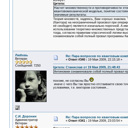
волнует.
Цитата:
Насчет множественности и противоречивости этог
квантовомеханической моделью, понятие состояни
значимые результаты.
Теория множеств, надеюсь, Вам хорошо знакома. 
(Кантора) на неограниченный произвол при опери
её свободе») является изначально порочной. А им
использовании теоретико-множественных представ
тогда, согласно правилам классической логики вы
ознаменовали собой полный провал программы Ка
Любовь
Re: Пара вопросов по квантовым ком
Ветеран
«
Ответ #340 :
19 Мая 2009, 22:15:18 »
Сообщений: 7250
Цитата: Станислав от 19 Мая 2009, 21:48:43
Антиномии ознаменовали собой полный провал п
похоже, не согласны Вы
иначе с чего Вы так яростно отстаиваете свою то
условиями, т.е. вектором состояния...
С.И. Доронин
Re: Пара вопросов по квантовым ком
Администратор
«
Ответ #341 :
19 Мая 2009, 23:03:54 »
Ветеран