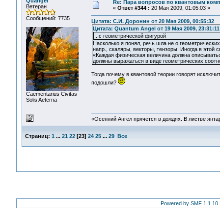
Quangel
Re: Пара вопросов по квантовым ком
Ветеран
«
Ответ #344 :
20 Мая 2009, 01:05:03 »
Сообщений: 7735
Цитата: С.И. Доронин от 20 Мая 2009, 00:55:32
Цитата: Quantum Angel от 19 Мая 2009, 23:31:11
...с геометрической фигурой
Насколько я понял, речь шла не о геометрически
напр., скаляры, векторы, тензоры. Иногда в этой
«Каждая физическая величина должна описываться
должны выражаться в виде геометрических соот
Тогда почему в квантовой теории говорят исключи
подошли?
Сaementarius Civitas
Solis Aeterna
«Осенний Ангел прячется в дождях. В листве янтарн
Страниц:
1
...
21
22
[
23
]
24
25
...
29
Все
Powered by SMF 1.1.10