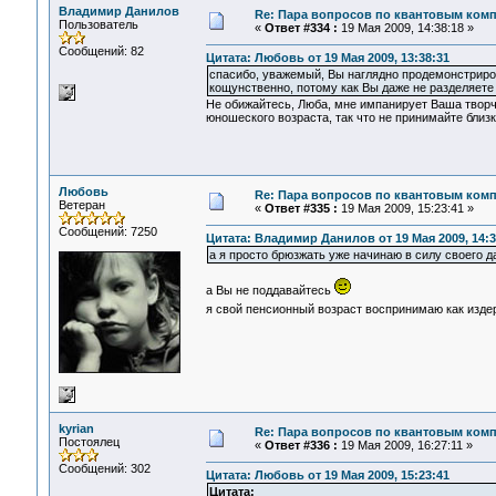
Владимир Данилов
Re: Пара вопросов по квантовым ком
Пользователь
«
Ответ #334 :
19 Мая 2009, 14:38:18 »
Сообщений: 82
Цитата: Любовь от 19 Мая 2009, 13:38:31
спасибо, уважемый, Вы наглядно продемонстриро
кощунственно, потому как Вы даже не разделяете 
Не обижайтесь, Люба, мне импанирует Ваша творче
юношеского возраста, так что не принимайте близк
Любовь
Re: Пара вопросов по квантовым ком
Ветеран
«
Ответ #335 :
19 Мая 2009, 15:23:41 »
Сообщений: 7250
Цитата: Владимир Данилов от 19 Мая 2009, 14:3
а я просто брюзжать уже начинаю в силу своего д
а Вы не поддавайтесь
я свой пенсионный возраст воспринимаю как изд
kyrian
Re: Пара вопросов по квантовым ком
Постоялец
«
Ответ #336 :
19 Мая 2009, 16:27:11 »
Сообщений: 302
Цитата: Любовь от 19 Мая 2009, 15:23:41
Цитата: