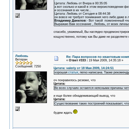
Цитата: Любовь от Вчера в 00:35:05
а вот сколько и какой в этом вероисповедении физ
и осознания в их числе...
Цитата: Любовь от Сегодня в 08:44:38
он вовсе не требует понимания чего либо даже в л
Владимир Данилов
:- Вот такой пожизненный «
Выражаю Вам осознание , Любовь, от моих личны
спасибо, уважемый, Вы наглядно продемонстриров
кощунственно, потому как Вы даже не разделяете 
Любовь
Re: Пара вопросов по квантовым ком
Ветеран
«
Ответ #333 :
19 Мая 2009, 14:35:18 »
Сообщений: 7250
Цитата: valeriy от 18 Мая 2009, 14:24:51
хорошая
статья
, легко написана. Также рекомен
оч понравилось резюме, что
Цитата:
Во всех случаях остаются неясными причины че
и еще более обнадеживающий вывод, что
Цитата:
Существование таких построений показывает, чт
будем ждать