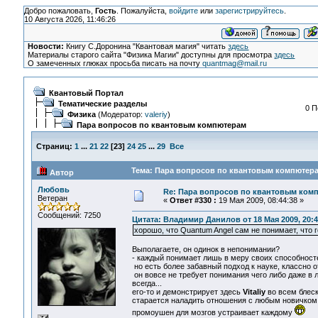
Добро пожаловать,
Гость
. Пожалуйста,
войдите
или
зарегистрируйтесь
.
10 Августа 2026, 11:46:26
Новости:
Книгу С.Доронина "Квантовая магия" читать
здесь
Материалы старого сайта "Физика Магии" доступны для просмотра
здесь
О замеченных глюках просьба писать на почту
quantmag@mail.ru
Квантовый Портал
Тематические разделы
0 П
Физика
(Модератор:
valeriy
)
Пара вопросов по квантовым компютерам
Страниц:
1
...
21
22
[
23
]
24
25
...
29
Все
Тема: Пара вопросов по квантовым компютера
Автор
Любовь
Re: Пара вопросов по квантовым ком
Ветеран
«
Ответ #330 :
19 Мая 2009, 08:44:38 »
Сообщений: 7250
Цитата: Владимир Данилов от 18 Мая 2009, 20:4
хорошо, что Quantum Angel сам не понимает, что го
Выполагаете, он одинок в непонимании?
- каждый понимает лишь в меру своих способностей
но есть более забавный подход к науке, классно о
он вовсе не требует понимания чего либо даже в л
всегда...
его-то и демонстрирует здесь
Vitaliy
во всем блеск
старается наладить отношения с любым новичком с
промоушен для мозгов устраивает каждому