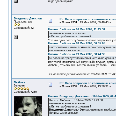
и где здесь наука?
Владимир Данилов
Re: Пара вопросов по квантовым ком
Пользователь
«
Ответ #331 :
19 Мая 2009, 09:48:43 »
Сообщений: 82
Цитата: Любовь от 16 Мая 2009, 11:43:08
занимаюсь этим всю жизнь
а Вы не пробовали осознавать?
Это как один поэт глубокомысленно вопрошает у б
Цитата: Любовь от 18 Мая 2009, 00:35:05
а вот сколько и какой в этом вероисповедении физ
и осознания в их числе...
Цитата: Любовь от 19 Мая 2009, 08:44:38
он вовсе не требует понимания чего либо даже в л
Вот такой пожизненный «научный» подход демонс
Любовь, от моих личных граничных условий - Ваш
«
Последнее редактирование: 19 Мая 2009, 10:44
Любовь
Re: Пара вопросов по квантовым ком
Ветеран
«
Ответ #332 :
19 Мая 2009, 13:38:31 »
Сообщений: 7250
Цитата: Владимир Данилов от 19 Мая 2009, 09:4
Цитата: Любовь от 16 Мая 2009, 11:43:08
занимаюсь этим всю жизнь
а Вы не пробовали осознавать?
Владимир Данилов
:- Это как один поэт глубок
Почитатели в экстазе.