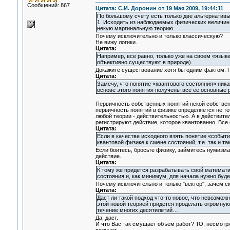
Сообщений: 867
Цитата: С.И. Доронин от 19 Мая 2009, 19:44:11
По большому счету есть только две альтернативы
1. Исходить из наблюдаемых физических величин,
некую маргинальную теорию...
Почему исключительно и только классическую?
Не вижу логики.
Цитата:
Например, все равно, только уже на своем «язык
объективно существуют в природе).
Докажите существование хотя бы одним фактом. П
Цитата:
Замечу, что понятие «квантового состояния» ника
основе этого понятия получены все ее основные 
Первичность собственных понятий некой собствен
первичность понятий в физике определяется не те
любой теории - действительностью. А в действите
регистрируют действие, которое квантованно. Все
Цитата:
Если в качестве исходного взять понятие «событие
квантовой физике к смене состояний, т.е. так и т
Если боитесь, бросьте физику, займитесь нумизма
действие.
Цитата:
К тому же придется разрабатывать свой математи
состояния и, как минимум, для начала нужно буде
Почему исключительно и только "вектор", зачем с
Цитата:
Даст ли такой подход что-то новое, что невозмож
этой новой теорией придется проделать огромную
течение многих десятилетий…
Да, даст.
И что Вас так смущает объем работ? ТО, несмотря