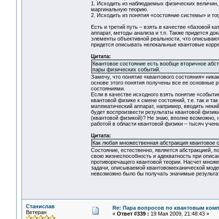
1. Исходить из наблюдаемых физических величин, 
маргинальную теорию.
2. Исходить из понятия «состояние системы» и тог
Есть и третий путь – взять в качестве «базовой к
аппарат, методы анализа и т.п. Также придется до
элементы объективной реальности, что описываютс
придется описывать нелокальные квантовые корре
Цитата:
Квантовое состояние есть вообще вторичное абс
пары физических событий.
Замечу, что понятие «квантового состояния» никак
основе этого понятия получены все ее основные 
состояниями.
Если в качестве исходного взять понятие «событие
квантовой физике к смене состояний, т.е. так и т
математический аппарат, например, вводить некий
будет воспроизвести результаты квантовой физики
(квантовой физикой)? Не знаю, вполне возможно, 
работой в области квантовой физики – тысяч уче
Цитата:
Как любая множественная абстракция квантовое с
Состояние, естественно, является абстракцией, п
свою жизнеспособность и адекватность при описа
противоречащего квантовой теории. Насчет множес
задачи, описываемой квантовомеханической модель
невозможно было бы получать значимые результа
Станислав
Re: Пара вопросов по квантовым ком
Ветеран
«
Ответ #339 :
19 Мая 2009, 21:48:43 »