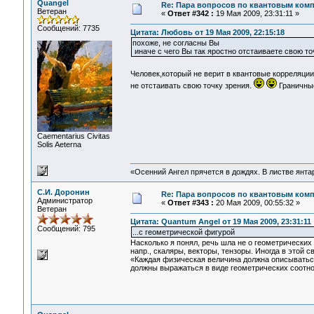
Quangel
Re: Пара вопросов по квантовым ком
Ветеран
«
Ответ #342 :
19 Мая 2009, 23:31:11 »
Сообщений: 7735
Цитата: Любовь от 19 Мая 2009, 22:15:18
похоже, не согласны Вы
иначе с чего Вы так яростно отстаиваете свою то
Человек,который не верит в квантовые корреляции
не отстаивать свою точку зрения.
Граничные
Сaementarius Civitas
Solis Aeterna
«Осенний Ангел прячется в дождях. В листве янтарн
С.И. Доронин
Re: Пара вопросов по квантовым ком
Администратор
«
Ответ #343 :
20 Мая 2009, 00:55:32 »
Ветеран
Цитата: Quantum Angel от 19 Мая 2009, 23:31:11
Сообщений: 795
...с геометрической фигурой
Насколько я понял, речь шла не о геометрически
напр., скаляры, векторы, тензоры. Иногда в этой 
«Каждая физическая величина должна описываться
должны выражаться в виде геометрических соотн