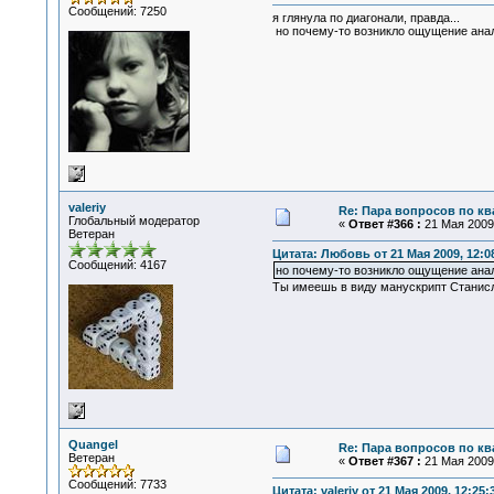
Сообщений: 7250
я глянула по диагонали, правда...
но почему-то возникло ощущение анало
valeriy
Re: Пара вопросов по к
Глобальный модератор
«
Ответ #366 :
21 Мая 2009,
Ветеран
Цитата: Любовь от 21 Мая 2009, 12:0
Сообщений: 4167
но почему-то возникло ощущение анал
Ты имеешь в виду манускрипт Станисла
Quangel
Re: Пара вопросов по к
Ветеран
«
Ответ #367 :
21 Мая 2009,
Сообщений: 7733
Цитата: valeriy от 21 Мая 2009, 12:25: