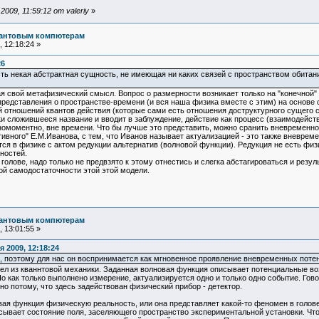
09, 11:59:12 от valeriy
»
вантовым компютерам
 12:18:24 »
26
ть некая абстрактная сущность, не имеющая ни каких связей с пространством обитания
я свой метафизический смысл. Вопрос о размерности возникает только на "конечной" 
редставления о пространстве-времени (и вся наша физика вместе с этим) на основе 
й отношений квантов действия (которые сами есть отношения доструктурного сущего са
ски сложившееся название и вводит в заблуждение, действие как процесс (взаимодейс
номоментно, вне времени. Что бы лучше это представить, можно сранить вневременно
ивного" Е.М.Иванова, с тем, что Иванов называет актуализацией - это также вневреме
ется в физике с актом редукции альтернатив (волновой функции). Редукция не есть фи
ностей.
в голове, надо только не предвзято к этому отнестись и слегка абстагироваться и ре
й самодостаточности этой этой модели.
вантовым компютерам
 13:01:55 »
 2009, 12:18:24
, поэтому для нас он воспринимается как мгновенное проявление вневременных поте
шел из кваннтовой механики. Заданная волновая функция описывает потенциальные во
Но как только выполнено измерение, актуализируется одно и только одно событие. Гов
о потому, что здесь задействован физический прибор - детектор.
вая функция физическую реальность, или она представляет какой-то феномен в голове
ывает состояние поля, заселяющего пространство экспериментальной установки. Что