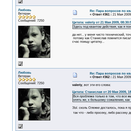
Любовь
Re: Пара вопросов по к
Ветеран
«
Ответ #361 :
21 Мая 2009,
Сообщений: 7250
Цитата: valeriy от 21 Мая 2009, 08:30:
Здесь под квантом действия, как я по
да нет... у меня чисто технический, то
потому как Станислав помнится писал, 
счас поищу цитатку...
Любовь
Re: Пара вопросов по к
Ветеран
«
Ответ #362 :
21 Мая 2009,
Сообщений: 7250
valeriy
, вот эти его слова:
Цитата: Станислав от 20 Мая 2009, 18
Вся
проблема
только в том, что все
н
опять же, к большому сожалению, ка
ЗЫ. сколь Олежке досталось, пока я пр
так что - либо просеку, либо рассеку д