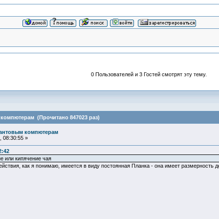
0 Пользователей и 3 Гостей смотрят эту тему.
 компютерам (Прочитано 847023 раз)
вантовым компютерам
 08:30:55 »
2:42
ие или кипячение чая
ействия, как я понимаю, имеется в виду постоянная Планка - она имеет размерность 