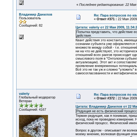
«
Последнее редактирование: 22 Мая 20
Владимир Данилов
Re: Пара вопросов по к
Пользователь
«
Ответ #371 :
22 Мая 2009,
Сообщений: 82
Цитата: valeriy от 22 Мая 2009, 11:34:
Попытка представить, что действие ес
действия.
Квант действия это константа, имеюща
сознании субъекта уже оформляются п
множеств между собой - т.е. отношени
ни на что не действуют, это историче
отношений всех рангов происходит од
смыслового поля в "Онтологии субъект
актуализации). Этот акт и сопоставля
проявление вневременных потенциаль
Всё это не так уж и сложно "уложить" 
самосогласованности и метафизическо
valeriy
Re: Пара вопросов по к
Глобальный модератор
«
Ответ #372 :
22 Мая 2009,
Ветеран
Цитата: Владимир Данилов от 22 Мая
Сообщений: 4167
Редукция не есть физический процесс
Термин редукция, как я понимаю, при
исход, пока не проведено измерение. 
физический процесс. Физический именн
Вопрос в другом - описывает ли волно
моему мнению, волновая функция опис