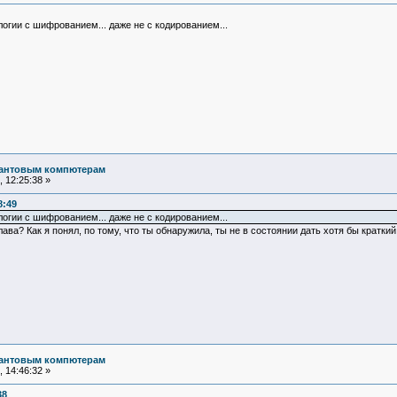
гии с шифрованием... даже не с кодированием...
вантовым компютерам
 12:25:38 »
8:49
огии с шифрованием... даже не с кодированием...
ва? Как я понял, по тому, что ты обнаружила, ты не в состоянии дать хотя бы кратки
вантовым компютерам
 14:46:32 »
38