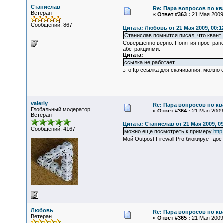
Станислав
Re: Пара вопросов по к
Ветеран
«
Ответ #363 :
21 Мая 2009,
Сообщений: 867
Цитата: Любовь от 21 Мая 2009, 00:1
Станислав помнится писал, что квант
Совершенно верно. Понятия простран
абстракциями.
Цитата:
ссылка не работает...
это ftp ссылка для скачивания, можно
valeriy
Re: Пара вопросов по к
Глобальный модератор
«
Ответ #364 :
21 Мая 2009,
Ветеран
Цитата: Станислав от 21 Мая 2009, 09
Сообщений: 4167
можно еще посмотреть к примеру
http
Мой Outpost Firewall Pro блокирует до
Любовь
Re: Пара вопросов по к
Ветеран
«
Ответ #365 :
21 Мая 2009,