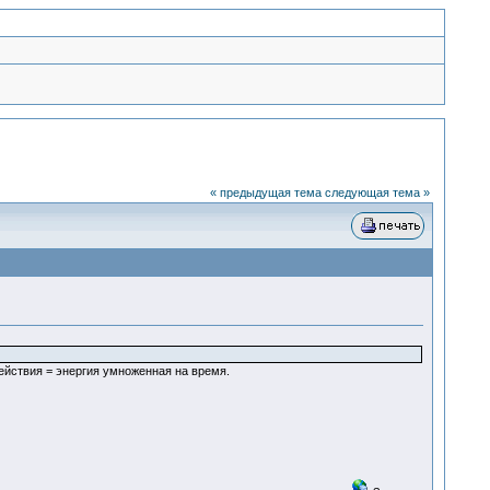
« предыдущая тема
следующая тема »
действия = энергия умноженная на время.