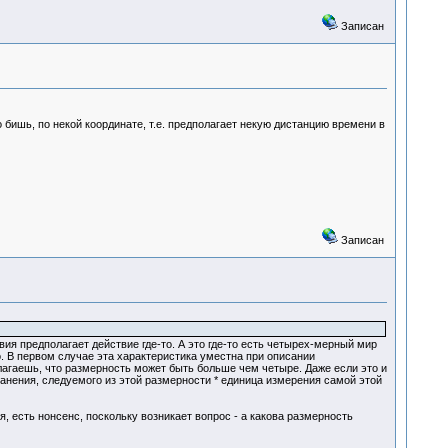
Записан
о бишь, по некой координате, т.е. предполагает некую дистанцию времени в
Записан
ия предполагает действие где-то. А это где-то есть четырех-мерный мир
. В первом случае эта характеристика уместна при описании
лагаешь, что размерность может быть больше чем четыре. Даже если это и
анения, следуемого из этой размерности * единица измерения самой этой
, есть нонсенс, поскольку возникает вопрос - а какова размерность