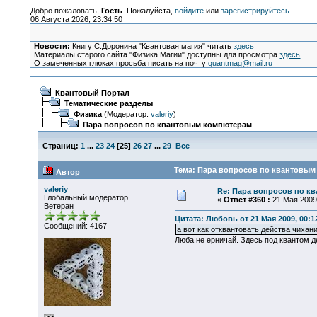
Добро пожаловать,
Гость
. Пожалуйста,
войдите
или
зарегистрируйтесь
.
06 Августа 2026, 23:34:50
Новости:
Книгу С.Доронина "Квантовая магия" читать
здесь
Материалы старого сайта "Физика Магии" доступны для просмотра
здесь
О замеченных глюках просьба писать на почту
quantmag@mail.ru
Квантовый Портал
Тематические разделы
Физика
(Модератор:
valeriy
)
Пара вопросов по квантовым компютерам
Страниц:
1
...
23
24
[
25
]
26
27
...
29
Все
Тема: Пара вопросов по квантовым
Автор
valeriy
Re: Пара вопросов по к
Глобальный модератор
«
Ответ #360 :
21 Мая 2009,
Ветеран
Цитата: Любовь от 21 Мая 2009, 00:1
Сообщений: 4167
а вот как отквантовать действа чихан
Люба не ерничай. Здесь под квантом д