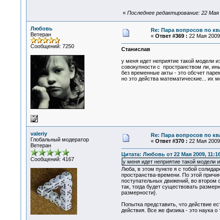
«
Последнее редактирование: 22 Мая 
Любовь
Re: Пара вопросов по к
Ветеран
«
Ответ #369 :
22 Мая 2009,
Сообщений: 7250
Станислав
у меня идет неприятие такой модели из
совокупности с пространством ли, ины
без временные акты - это обсчет парем
но это действа математические... их м
valeriy
Re: Пара вопросов по к
Глобальный модератор
«
Ответ #370 :
22 Мая 2009,
Ветеран
Цитата: Любовь от 22 Мая 2009, 11:1
Сообщений: 4167
у меня идет неприятие такой модели 
Люба, в этом пункте я с тобой солида
пространства-времени. По этой причин
поступательных движений, во втором с
так, тогда будет существовать размер
размерности}.
Попытка представить, что действие ес
действия. Все же физика - это наука о