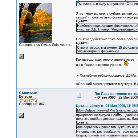
Ты имеешь в виду манускрипт Станисла
Я вот могу изложить субъективные о
сущее" - понятие явно более низкой р
Цитата:
Наиболее подходящим физическим обр
участие Э.Б. Глинер: "Раздувающаяся
Понятие "действие" тоже более просто
Цитата:
Сaementarius Civitas Solis Aeterna
Строго говоря, мы имеем 15 фундаме
элементарных фермионов.
Как вывод,такая теория вполне имеет
язык более высокого уровня.
«
Последнее редактирование: 21 Мая 
«Осенний Ангел прячется в дождях. В л
Станислав
Re: Пара вопросов по к
Ветеран
«
Ответ #368 :
22 Мая 2009,
Сообщений: 867
Цитата: valeriy от 21 Мая 2009, 11:45:
Мой Outpost Firewall Pro блокирует до
прикрепление вируса к сайту - далек
века это вообще детская шалость. Ладн
Цитата:
для серьезных расчетов нужен язык б
Не спешите, там вообще нет еще никак
будем, причем в отношении квантовых