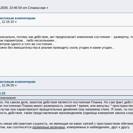
2009, 10:46:54 от Станислав
»
вантовым компютерам
 11:16:10 »
начально, потому как действие, акт предполагает изменение состояния - развертку, т
м параметром... либо несколькими...
етров одного и того же состояния...
ожно без вмешательства в реалии проводить сколь угодно и какие угодно...
вантовым компютерам
 11:34:26 »
6:10
изначально
рен. На самом деле, квантом действия является постоянная Планка. Но сам факт действ
е постоянная Планка имеет размерность энергия * время, или импульс * пространство
лучае она характеризует вращательные движения (как например спин). Я знаю, ты по
ность действия, также представленная произведением {единица измерения закона сохр
ть некая абстрактная сущность, не имеющая ни каких связей с пространством обитания
 том, как соотносятся
размерные величины
, измеряемые в наблюдениях, друг к другу.