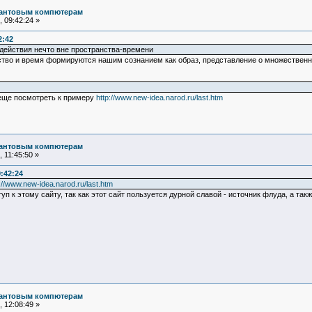
вантовым компютерам
 09:42:24 »
2:42
 действия нечто вне пространства-времени
ство и время формируются нашим сознанием как образ, представление о множествен
 еще посмотреть к примеру
http://www.new-idea.narod.ru/last.htm
вантовым компютерам
 11:45:50 »
:42:24
://www.new-idea.narod.ru/last.htm
ступ к этому сайту, так как этот сайт пользуется дурной славой - источник флуда, а та
вантовым компютерам
 12:08:49 »