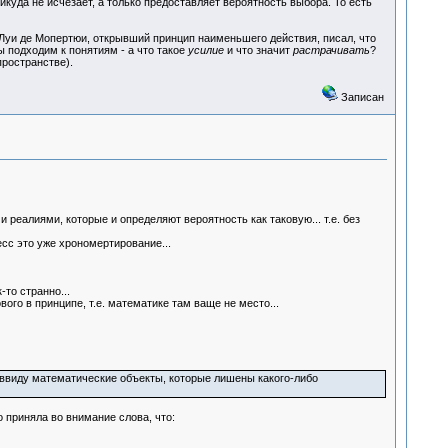
икуда не исчезает, а только предоставляет вероятность выбора. То есть
 Луи де Мопертюи, открывший принцип наименьшего действия, писал, что
ы подходим к понятиям - а что такое
усилие
и что значит
растрачивать
?
пространстве).
Записан
 реалиями, которые и определяют вероятность как таковую... т.е. без
есс это уже хрономертирование...
-то странно...
вого в принципе, т.е. математике там ваще не место...
ввиду математические объекты, которые лишены какого-либо
о приняла во внимание слова, что: