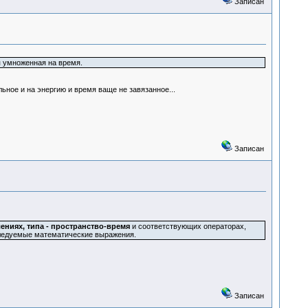
Записан
я умноженная на время.
ьное и на энергию и время ваще не завязанное...
Записан
ниях, типа - пространство-время
и соответствующих операторах,
следуемые математические выражения.
Записан