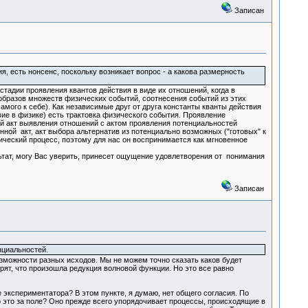
Записан
, есть нонсенс, поскольку возникает вопрос - а какова размерность
стадии проявления квантов действия в виде их отношений, когда в
образов множеств физических событий, соотнесения событий из этих
мого к себе). Как независимые друг от друга константы кванты действия
твие в физике) есть трактовка физического события. Проявление
й акт выявления отношений с актом проявления потенциальностей
нной акт, акт выбора альтернатив из потенциально возможных ("готовых" к
зический процесс, поэтому для нас он воспринимается как мгновенное
зультат, могу Вас уверить, принесет ощущение удовлетворения от понимания
Записан
нциальностей.
зможности разных исходов. Мы не можем точно сказать каков будет
орят, что произошла редукция волновой функции. Но это все равно
 экспериментатора? В этом пункте, я думаю, нет общего согласия. По
 это за поле? Оно прежде всего упорядочивает процессы, происходящие в