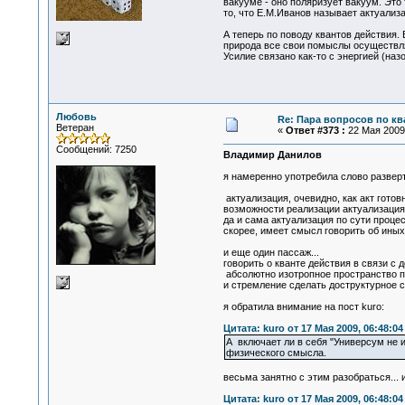
вакууме - оно поляризует вакуум. Это
то, что Е.М.Иванов называет актуализ
А теперь по поводу квантов действия.
природа все свои помыслы осуществляе
Усилие связано как-то с энергией (назо
Любовь
Re: Пара вопросов по к
Ветеран
«
Ответ #373 :
22 Мая 2009,
Сообщений: 7250
Владимир Данилов
я намеренно употребила слово разверт
актуализация, очевидно, как акт готов
возможности реализации актуализация 
да и сама актуализация по сути проце
скорее, имеет смысл говорить об ины
и еще один пассаж...
говорить о кванте действия в связи с 
абсолютно изотропное пространство по с
и стремление сделать доструктурное с
я обратила внимание на пост kuro:
Цитата: kuro от 17 Мая 2009, 06:48:04
А включает ли в себя "Универсум не
физического смысла.
весьма занятно с этим разобраться... 
Цитата: kuro от 17 Мая 2009, 06:48:04