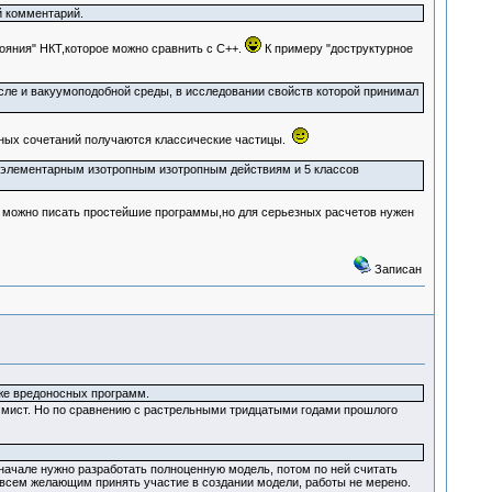
й комментарий.
тояния" НКТ,которое можно сравнить с С++.
К примеру "доструктурное
сле и вакуумоподобной среды, в исследовании свойств которой принимал
ичных сочетаний получаются классические частицы.
к элементарным изотропным изотропным действиям и 5 классов
е можно писать простейшие программы,но для серьезных расчетов нужен
Записан
акже вредоносных программ.
аммист. Но по сравнению с растрельными тридцатыми годами прошлого
начале нужно разработать полноценную модель, потом по ней считать
всем желающим принять участие в создании модели, работы не мерено.