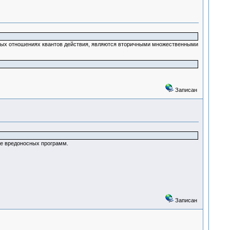
ных отношениях квантов действия, являются вторичными множественными
Записан
кже вредоносных программ.
Записан