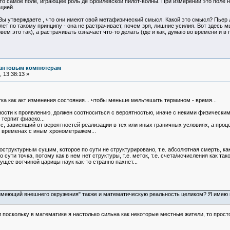
 то самое поле, играющее роль де Бройлевской пилот-волны. При измерении это поле н
ацией.
 Вы утверждаете , что они имеют свой метафизический смысл. Какой это смысл? Пьер
т по такому принципу - она не растрачивает, почем зря, лишние усилия. Вот здесь м
вем это так), а растрачивать означает что-то делать (где и как, думаю во времени и в 
вантовым компютерам
 13:38:13 »
ка как акт изменения состояния... чтобы меньше мельтешить термином - время...
ности к проявлению, должен соотноситься с вероятностью, иначе с некими физическими
терпит фиаско...
сс, зависящий от вероятностей реализации в тех или иных граничных условиях, а проц
х временах с иным хронометражем...
доструктурным сущим, которое по сути не структурировано, т.е. абсолютная смерть, как
ути точка, потому как в нем нет структуры, т.е. меток, т.е. счета/исчисления как тако
ущее вотчиной царицы наук как-то странно пахнет...
 имеющий внешнего окружения" также и математическую реальность целиком? Я имею 
и поскольку в математике я настолько сильна как некоторые местные жители, то прост