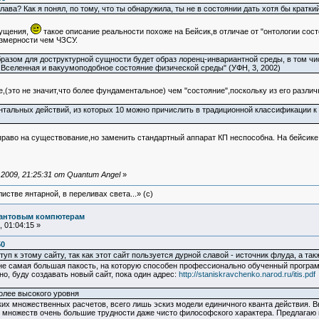
ва? Как я понял, по тому, что ты обнаружила, ты не в состоянии дать хотя бы кратки
щущения,
такое описание реальности похоже на Бейсик,в отличае от "онтологии сос
азмерности чем ЧЗСУ.
азом для доструктурной сущности будет образ лоренц-инвариантной среды, в том чи
 Вселенная и вакуумоподобное состояние физической среды" (УФН, 3, 2002)
е,(это не значит,что более фундаментальное) чем "состояние",поскольку из его разл
нтальных действий, из которых 10 можно причислить в традиционной классификации 
 право на существование,но заменить стандартный аппарат КП неспособна. На бейсик
2009, 21:25:31 от Quantum Angel
»
истве янтарной, в переливах света...» (c)
вантовым компютерам
 01:04:15 »
50
ступ к этому сайту, так как этот сайт пользуется дурной славой - источник флуда, а т
о не самая большая пакость, на которую способен профессионально обученный прогр
о, буду создавать новый сайт, пока один адрес:
http://staniskravchenko.narod.ru/itis.pdf
олее высокого уровня
их множественных расчетов, всего лишь эскиз модели единичного кванта действия. В
 множеств очень большие трудности даже чисто философского характера. Предлагаю 