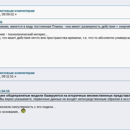
вантовым компютерам
 09:09:02 »
55
нимаю, имеется в виду постоянная Планка - она имеет размерность действия = энерги
чнее - технологический интерес...
что квант действия нечто вне пространства-времени, т.е. что-то абсолютно универсал
вантовым компютерам
 09:11:51 »
:34:15
ыне общепринятые модели базируются на вторичных множественных представле
к Вы верно указываете, первичные данные не входят непосредственным образом в ис
осекла сингулярность с его подачи...
о основания...