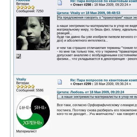
Любовь
Re: Пара вопросов по квантовым ком
Ветеран
«
Ответ #298 :
18 Мая 2009, 09:20:24 »
Сообщений: 7250
Цитата: Vitaliy от 18 Мая 2009, 08:48:53
На предложения говорить о "праматерии" наши эк
а наши эектремисты-материалисты в упор не вид
матриальному миру, то бишь физ. плану, идеальны
реакций...
буде так давно бы уже изобрели пилюли вечного сч
доз) и абсолютного интеллекта...
и чем так страшно отличаютмя термины "тонкие пл
- по мне так только тем, что у термина "праматери
допускает аналогию с возбужденными состояниям
физики... что укладывается в декогеренция - реког
Vitaliy
Re: Пара вопросов по квантовым ком
Ветеран
«
Ответ #299 :
18 Мая 2009, 09:36:24 »
Сообщений: 5586
Цитата: Любовь от 18 Мая 2009, 09:20:24
... а наши эектремисты-материалисты в упор не 
Все-таки, согласно
Орфографическому словарю ру
постинга. Поэтому снова разбирать его покомпоне
кого-то не доходит...
Учи матчасть!
- как говорят 
Материалист