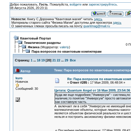
Добро пожаловать,
Гость
. Пожалуйста,
войдите
или
зарегистрируйтесь
.
08 Августа 2026, 20:23:11
Новости:
Книгу С.Доронина "Квантовая магия" читать
здесь
Материалы старого сайта "Физика Магии" доступны для просмотра
здесь
О замеченных глюках просьба писать на почту
quantmag@mail.ru
Квантовый Портал
Тематические разделы
0 П
Физика
(Модератор:
valeriy
)
Пара вопросов по квантовым компютерам
Страниц:
1
...
18
19
[
20
]
21
22
...
29
Все
Тема: Пара вопросов по квантовым компютера
Автор
kuro
Re: Пара вопросов по квантовым ком
Новичок
«
Ответ #285 :
17 Мая 2009, 06:48:04 »
Сообщений: 30
Цитата: Quantum Angel от 16 Мая 2009, 23:54:36
Куда же еще подробнее,"Универсум" - система,п
наличие,то понятие "Универсум" просто автомати
как составную часть.
А включает ли в себя "Универсум не имеющий вн
математические объекты, которые лишены какого-
является объектом физической реальности и шест
нельзя и построить аксиоматику физики невозмо
«
Последнее редактирование: 17 Мая 2009, 09:41: