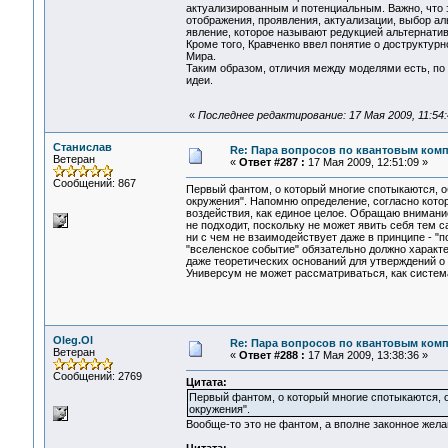
актуализированным и потенциальным. Важно, что э
отображения, проявления, актуализации, выбор ал
явление, которое называют редукцией альтернатив
Кроме того, Кравченко ввел понятие о доструктур
Мира.
Таким образом, отличия между моделями есть, п
идеи.
«
Последнее редактирование: 17 Мая 2009, 11:54
Станислав
Re: Пара вопросов по квантовым ком
Ветеран
«
Ответ #287 :
17 Мая 2009, 12:51:09 »
Сообщений: 867
Первый фантом, о который многие спотыкаются, о
окружения". Напомню определение, согласно кото
воздействия, как единое целое. Обращаю внимани
не подходит, поскольку не может явить себя тем 
ни с чем не взаимодействует даже в принципе - "
"вселенское событие" обязательно должно характ
даже теоретических оснований для утверждений о 
Универсум не может рассматриваться, как система
Oleg.Ol
Re: Пара вопросов по квантовым ком
Ветеран
«
Ответ #288 :
17 Мая 2009, 13:38:36 »
Сообщений: 2769
Цитата:
Первый фантом, о который многие спотыкаются, 
окружения".
Вообще-то это не фантом, а вполне законное жела