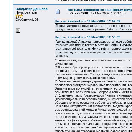
Владимир Данилов
Re: Пара вопросов по квантовым ком
Пользователь
«
Ответ #286 :
17 Мая 2009, 10:39:15 »
Сообщений: 82
Цитата: kaminski от 16 Мая 2009, 12:59:09
Теория декогеренции решает этот вопрос просто –
предполагается, что информация "убегает" в нек
Цитата: kaminski от 16 Мая 2009, 12:59:09
Где же выход? А выход напрашивается сам собой 
физическом плане такого места не найти. Поэтом
сознание наблюдателя. Но к этой интерпретации н
слышим, чувствуем и измеряем это физическая р
уровень.
С этого места, мне кажется, и можно поговорить 
и Кравченко.
У Доронина "резервуар неконтролируемых степене
пространством, на размерность которого ограниче
Каминский предлагает "создать еще один (условно
этом Мир в целом полагается конечным.
У Иванова таким резервуаром является смысловое
проявляются актуализированные переживания. Толь
была - в виде потенций, а те потенции, которые а
осмыслению, осознованию. Вопрос о конечности и
У Кравченко таким "резервуаром" является негра
(но потенциально неограниченное) множество про
объединяются в сознании субъекта в образы внеш
но в этой интерпретации я вижу связь модели Кр
самосогласованной модели Мира, включающей инд
отношений между ними я могу представить как п
потенциальность. Актуализация есть проявление 
множества (в каждом событии, таким образом, про
событиях - некая глобальная голография - всё ес
это есть то, что составляет "эмпирическое "я" 
математическое отображение физического события