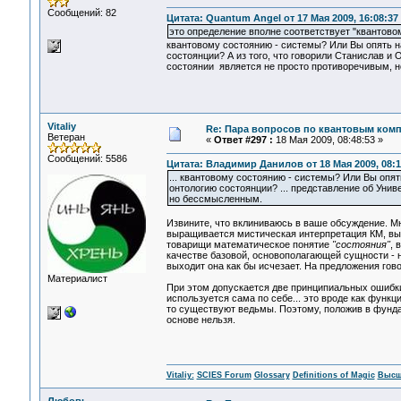
Сообщений: 82
Цитата: Quantum Angel от 17 Мая 2009, 16:08:37
это определение вполне соответствует "квантово
квантовому состоянию - системы? Или Вы опять на
состоянции? А из того, что говорили Станислав и 
состоянии является не просто противоречивым, 
Vitaliy
Re: Пара вопросов по квантовым ком
Ветеран
«
Ответ #297 :
18 Мая 2009, 08:48:53 »
Сообщений: 5586
Цитата: Владимир Данилов от 18 Мая 2009, 08:1
... квантовому состоянию - системы? Или Вы опят
онтологию состоянции? ... представление об Уни
но бессмысленным.
Извините, что вклиниваюсь в ваше обсуждение. М
выращивается мистическая интерпретация КМ, выл
товарищи математическое понятие
"состояния"
, 
качестве базовой, основополагающей сущности - 
выходит она как бы исчезает. На предложения гов
Материалист
При этом допускается две принципиальных ошибк
используется сама по себе... это вроде как функц
то существуют ведьмы. Поэтому, положив в фунда
основе нельзя.
Vitaliy:
SCIES Forum
Glossary
Definitions of Magic
Высш