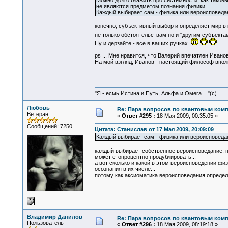
Можно долго блажить про системности, как таковы
не являются предметом познания физики...
Каждый выбирает сам - физика или вероисповеда
конечно, субъективный выбор и определяет мир в 
не только обстоятельствам но и "другим субъекта
Ну и дерзайте - все в ваших ручках
ps ... Мне нравится, что Валерий впечатлен Иванов
На мой взгляд, Иванов - настоящий философ впол
"Я - есмь Истина и Путь, Альфа и Омега ..."(с)
Любовь
Re: Пара вопросов по квантовым ком
Ветеран
«
Ответ #295 :
18 Мая 2009, 00:35:05 »
Сообщений: 7250
Цитата: Станислав от 17 Мая 2009, 20:09:09
Каждый выбирает сам - физика или вероисповеда
каждый выбирает собственное вероисповедание, по
может стопроцентно продублировать...
а вот сколько и какой в этом вероисповедении физи
осознания в их числе...
потому как аксиоматика вероисповедания определ
Владимир Данилов
Re: Пара вопросов по квантовым ком
Пользователь
«
Ответ #296 :
18 Мая 2009, 08:19:18 »