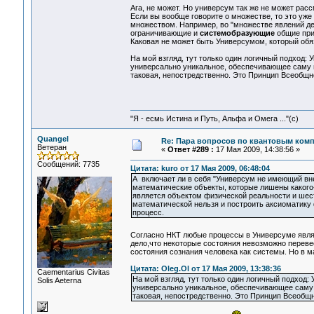
Ага, не может. Но универсум так же не может рас
Если вы вообще говорите о множестве, то это уже
множеством. Например, во "множестве явлений дей
ограничивающие и
системобразующие
общие при
Каковая не может быть Универсумом, который обязан
На мой взгляд, тут только один логичный подход: У
универсально уникальное, обеспечивающее саму в
таковая, непостредственно. Это Принцип Всеобщно
"Я - есмь Истина и Путь, Альфа и Омега ..."(с)
Quangel
Re: Пара вопросов по квантовым ком
Ветеран
«
Ответ #289 :
17 Мая 2009, 14:38:56 »
Сообщений: 7735
Цитата: kuro от 17 Мая 2009, 06:48:04
А включает ли в себя "Универсум не имеющий вн
математические объекты, которые лишены какого-
является объектом физической реальности и шес
математической нельзя и построить аксиоматику
процесс.
Согласно НКТ любые процессы в Универсуме явля
дело,что некоторые состояния невозможно переве
состояния сознания человека как системы. Но в м
Цитата: Oleg.Ol от 17 Мая 2009, 13:38:36
Сaementarius Civitas
На мой взгляд, тут только один логичный подход: 
Solis Aeterna
универсально уникальное, обеспечивающее саму 
таковая, непостредственно. Это Принцип Всеобщн