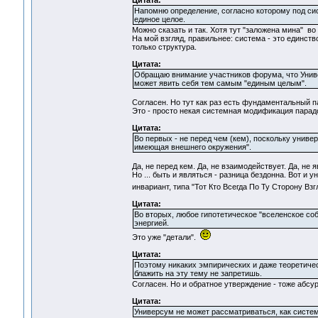
Цитата:
Напомню определение, согласно которому под сис
единое целое.
Можно сказать и так. Хотя тут "заложена мина" во 
На мой взгляд, правильнее: система - это единств
только структура.
Цитата:
Обращаю внимание участников форума, что Универ
может явить себя тем самым "единым целым".
Согласен. Но тут как раз есть фундаментальный п
Это - просто некая системная модификация парад
Цитата:
Во первых - не перед чем (кем), поскольку униве
имеющая внешнего окружения".
Да, не перед кем. Да, не взаимодействует. Да, не я
Но ... быть и являться - разница бездонна. Вот 
инвариант, типа "Тот Кто Всегда По Ту Сторону Взг
Цитата:
Во вторых, любое гипотетическое "вселенское со
энергией.
Это уже "детали".
Цитата:
Поэтому никаких эмпирических и даже теоретичес
блажить на эту тему не запретишь.
Согласен. Но и обратное утверждение - тоже абсурд
Цитата:
Универсум не может рассматриваться, как систем