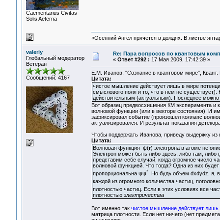
Сaementarius Civitas
Solis Aeterna
«Осенний Ангел прячется в дождях. В листве янтарн
valeriy
Re: Пара вопросов по квантовым ком
Глобальный модератор
«
Ответ #292 :
17 Мая 2009, 17:42:39 »
Ветеран
Е.М. Иванов, "Сознание в квантовом мире", Квант. М
Сообщений: 4167
Цитата:
чистое мышление действует лишь в мире потенций
смыслового поля и то, что в нем не существует).
действительным (актуальным). Последнее можно у
Вот образец предвосхищения КМ эксперимента и к
волновой функции (или в векторе состояния). И и
зафиксировал событие (произошел коллапс волнов
актуализировался. И результат показания детекор
Чтобы поддержать Иванова, приведу выдержку из ку
Цитата:
Волновая функция ψ(
r
) электрона в атоме не оп
Электрон может быть либо здесь, либо там, либо гд
представим себе случай, когда огромное число ча
волновой функцией. Что тогда? Одна из них будет
*
пропорциональна ψψ
. Но будь объем dxdydz, я,
каждой из огромного количества частиц, поголов
плотностью частиц. Если в этих условиях все ча
плотностью
электричества
Вот именно так
чистое мышление действует лишь 
матрица плотности. Если нет ничего (нет предмет
ощущениях.