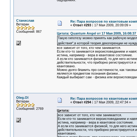
Станислав
Re: Пара вопросов по квантовым ком
Ветеран
«
Ответ #293 :
17 Мая 2009, 20:09:09 »
Сообщений: 867
Цитата: Quantum Angel от 17 Мая 2009, 16:08:37
Такую гипотезу можно принять как рабочую моде
действия",в которой теория декогеренции не нуж
все зависит от того, кто чем занимается.
Если кто-то занимается вероисповеданием и навяз
истина, например - вера в квантовое состояние.
А если кто занимается физикой, то для него истин
действительности, что приборно регистрируется и 
квантовано.
Можно долго блажить про системности, как таковы
являются предметом познания физики...
Каждый выбирает сам - физика или вероисповедан
Oleg.Ol
Re: Пара вопросов по квантовым ком
Ветеран
«
Ответ #294 :
17 Мая 2009, 22:47:34 »
Сообщений: 2769
Цитата:
все зависит от того, кто чем занимается.
Если кто-то занимается вероисповеданием и навяз
истина, например - вера в квантовое состояние.
А если кто занимается физикой, то для него истин
действительности, что приборно регистрируется и
квантовано.