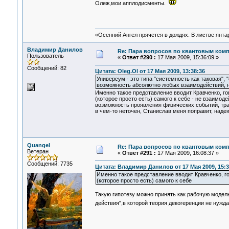
Олеж,мои апплодисменты.
«Осенний Ангел прячется в дождях. В листве янтарн
Владимир Данилов
Re: Пара вопросов по квантовым ком
Пользователь
«
Ответ #290 :
17 Мая 2009, 15:36:09 »
Сообщений: 82
Цитата: Oleg.Ol от 17 Мая 2009, 13:38:36
Универсум - это типа "системность как таковая",
возможность абсолютно любых взаимодействий, но
Именно такое представление вводит Кравченко, г
(которое просто есть) самого к себе - не взаимо
возможность проявления физических событий, тра
в чем-то неточен, Станислав меня поправит, наде
Quangel
Re: Пара вопросов по квантовым ком
Ветеран
«
Ответ #291 :
17 Мая 2009, 16:08:37 »
Сообщений: 7735
Цитата: Владимир Данилов от 17 Мая 2009, 15:3
Именно такое представление вводит Кравченко, 
(которое просто есть) самого к себе
Такую гипотезу можно принять как рабочую модел
действия",в которой теория декогеренции не нужд